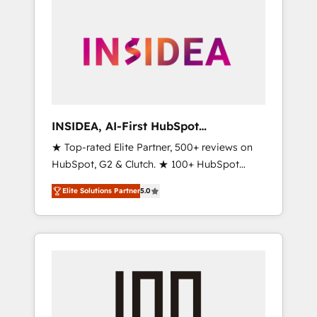
INSIDEA, AI-First HubSpot
Onboarding & RevOps
★ Top-rated Elite Partner, 500+ reviews on
HubSpot, G2 & Clutch. ★ 100+ HubSpot
Certified Experts & Trainers across the team
Elite Solutions Partner
5.0
★ 1,500+ implementations across five
continents ★ AI-First, RevOps-led,
Onboarding obsessed ★ Company of the
Year 2024/25 INSIDEA helps growing
companies turn HubSpot into a revenue
engine. We onboard your team, migrate your
data, and build AI-powered workflows that