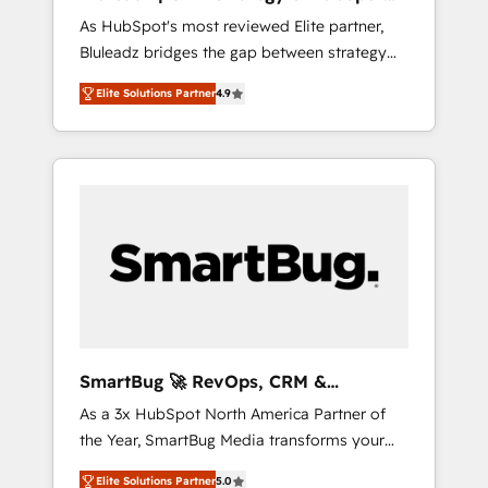
ら、GTMの見える化・自動化まで。全Hub統合
Implementation
As HubSpot's most reviewed Elite partner,
運用、データ品質設計、グループ横断のCRM統
Bluleadz bridges the gap between strategy
合に対応します。 2️⃣ AIエージェント組織構築
and execution. We don't just "set up tools" —
営業・マーケティング業務の一部をAIが自律実
Elite Solutions Partner
4.9
we install the GTM Operating System (GTM
行する組織への移行を設計・実装。Breeze・
OS) to align your leadership and engineer a
Claude等をHubSpotと連携させ、役割定義・運
portal that drives predictable revenue
用ルール・成果指標まで含めて設計します。 3️⃣
velocity. 🚀 GTM Strategy & Alignment
全社DX × AI推進のPMO伴走支援 複数部門をま
Workshops & Sprints: Identify "Valleys of
たぐDX×AI変革を、構想から実装・定着まで
Death" stalling growth. Fix your ICP, Math,
PMOとして主導。「設定の代行ではなく、設計
and Story to stop "accelerating a mess." ⚙️
の責任」を引き受け、部門横断の統合・浸透・
Elite Engineering & AI Scalable Architecture:
変革管理を実行します。 ▸ CMS戦略設計・構
Zero-technical-debt setup across all Hubs,
築：リード獲得・CVR・SEOを前提にした情報
validated by our 7 HubSpot Accreditations.
設計・導線設計・テンプレート設計をContent
AI-Powered RevOps: Breeze AI, custom AI
Hubで一体提供。 ▸ 既存CRM・MAからの移行
SmartBug 🚀 RevOps, CRM &
agents, and high-integrity migrations for total
支援：Salesforce・Marketo・Pardot等からの
Integration Experts
As a 3x HubSpot North America Partner of
reporting clarity. Security & Compliance: SOC
移行、カスタム設計、履歴データ移行と活用設
the Year, SmartBug Media transforms your
2 Type I and HIPAA attested for enterprise-
計まで。 ▸ AEO対応：ChatGPT・Perplexity等
customer lifecycle into a revenue engine. Our
grade data security. 🏆 Why Bluleadz? GTM
のAI検索からの流入・引用を前提にコンテンツ
Elite Solutions Partner
5.0