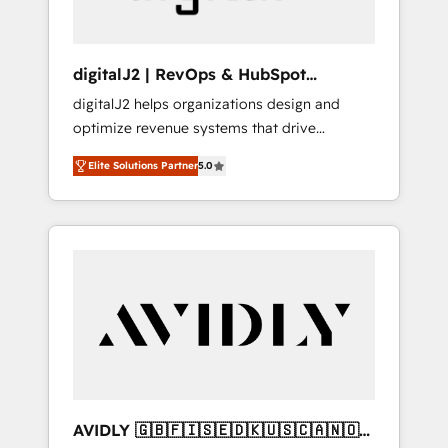
digitalJ2 | RevOps & HubSpot
Implementations
digitalJ2 helps organizations design and
optimize revenue systems that drive
scalable, predictable growth. As a triple-
Elite Solutions Partner
5.0
accredited HubSpot Solutions Partner, we
specialize in both strategic RevOps planning
and hands-on technical execution - building
the operational foundation companies need
to thrive. Industries we specialize in: -
Manufacturing - Healthcare - Financial
Services - Managed IT (MSP) - Franchises -
Professional Services - And more! How we
help: ✔️ Full HubSpot implementations and
portal optimization ✔️ Data migrations, CRM
architecture, and reporting foundations ✔️
AVIDLY 🇬🇧🇫🇮🇸🇪🇩🇰🇺🇸🇨🇦🇳🇴
Custom integrations and workflow