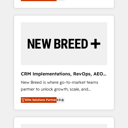
unified ecosystem includes specialized
OS Partner | 16+ Years Experience | 1,000+
とサイト構造を最適化。 🏆 なぜ100incを選ぶ
divisions Globalia (AI & Software) and Point
Five-Star Reviews
のか？ ✓ HubSpot Eliteパートナー認定 ✓
Success Media (Paid Media), making this the
HubSpotアワード受賞・HUGリーダー ✓
official home for all three brands. 🔄
ISO27001:2022 / ISO9001:2015 取得 ✓ 400社
Implementation & Integration - Seamless
以上の導入実績 ✓ HubSpot大百科 出版 CRM・
migrations and system integrations powered
AI活用に関するご相談、現状整理の壁打ちな
by Globalia’s technical development team. -
ど、構想段階からお気軽にお問い合わせくださ
19 HubSpot-certified trainers to drive
い。
platform adoption. 📈 Revenue Generation -
Full-funnel marketing and high-performance
advertising via Point Success Media. - Expert
CRM Implementations, RevOps, AEO
deployment of Breeze AI and custom agents
+ Web, Demand Gen
New Breed is where go-to-market teams
to automate growth. 🏆 Elite Excellence - 8
partner to unlock growth, scale, and
platform accreditations and deep HIPAA-
transformation. We help companies activate
compliance expertise. - A team of 250+
Elite Solutions Partner
5.0
HubSpot’s AI-powered customer platform
experts dedicated to your resilient growth.
and operationalize HubSpot’s Loop
Marketing framework through expert-led
services, smart agents, and purpose-built