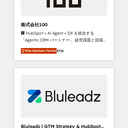
drive adoption from week one, in your time
zone. What we do ➤ Onboarding: Live in
weeks, with workflows built around your
business, not a template. ➤ Migration: Move
株式会社100
from any legacy CRM. Zero downtime, full
🏢 HubSpot × AI Agent × DX を統合する
data integrity. ➤ Implementation: Configure
「Agentic CRM パートナー」 経営課題と現場業
HubSpot to run your revenue process. Sales,
務をつなぐAIネイティブ・エージェンシーとし
marketing, and service wired together. ➤ AI
Elite Solutions Partner
4.9
て、HubSpot Eliteの実装力で顧客フロント業務
and Integrations: Layer Breeze AI, custom
を再設計します。 💡 100inc は何をする会社
agents, and APIs to remove manual work. ➤
か？ HubSpotを共通基盤に、AIエージェントを
Ongoing Management: Monthly tune-ups,
組み込んだ顧客フロント業務（マーケティン
feature rollouts, adoption coaching. Buying
グ・営業・CS）を組織全体で設計・実装する日
HubSpot, switching to it, or reviving a stale
本のAIネイティブ・エージェンシーです。事業
portal? We are built for the work.
部・グループ会社・部門が分立する組織で、デ
ータと業務プロセスのサイロ化を、CRMを軸と
した全社共通基盤に再構築します。意思決定
者・PMO・現場担当者に並走します。 1️⃣
HubSpot導入・活用支援 顧客データの一元化か
Bluleadz | GTM Strategy & HubSpot