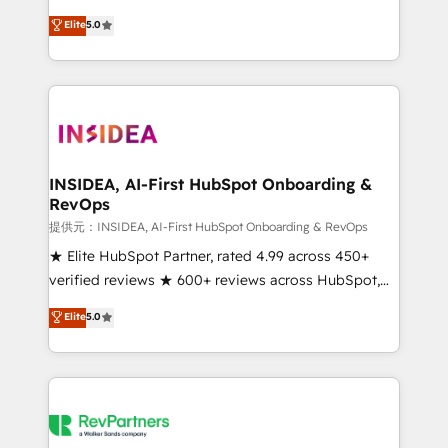
based engagements and ongoing RevOps
experienced and fully accredited HubSpot Solutions
Elite
5.0
partnerships, we guide organizations through the
Partner. 🚀 With 2,750+ HubSpot projects delivered
revenue maturity model - delivering the right
and 370+ specialists across EMEA, APAC and NAM,
improvements at the right time so operations
we de-risk complex CRM programmes and
evolve strategically and sustainably as the business
accelerate ROI across every HubSpot Hub. 🧭 From
grows.
multi-region migrations to AI-powered automation,
we turn complexity into clarity, human at global
scale. 🏆 HubSpot’s CEO called us “the partner of the
INSIDEA, AI-First HubSpot Onboarding &
RevOps
future.” Others agree it is proof of trust built through
measurable impact.
提供元：INSIDEA, AI-First HubSpot Onboarding & RevOps
★ Elite HubSpot Partner, rated 4.99 across 450+
verified reviews ★ 600+ reviews across HubSpot,
G2 & Clutch ★ 150+ in-house HubSpot-certified
Elite
5.0
experts ★ 1,500+ implementations across 25+
countries ★ AI-first, RevOps-led, onboarding-
obsessed INSIDEA helps growing companies turn
HubSpot into a revenue engine. We onboard your
team, migrate your data, and build AI-powered