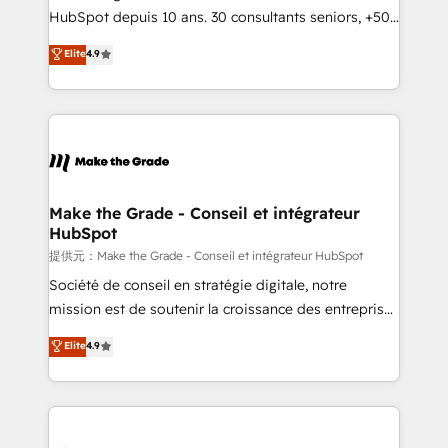
South Africa. Certified compliant with ISO/IEC
HubSpot depuis 10 ans. 30 consultants seniors, +500
27001:2022 and ISO 9001:2015 across all seven
clients, un ROI mesurable. Notre mission : faire de
Elite
4.9
international offices and 175+ employees.
HubSpot un vrai levier de performance pour votre
organisation. Cela passe par la compréhension de
vos processus, la fiabilisation de vos données et
l'alignement de vos équipes — avant même d'ouvrir
la plateforme. Nos domaines d'intervention : -
Intégration & paramétrage HubSpot - Migration CRM
& reprise de données - Stratégie RevOps &
Make the Grade - Conseil et intégrateur
HubSpot
alignement Marketing / Sales - Data, reporting &
tableaux de bord - Onboarding, audit &
提供元：Make the Grade - Conseil et intégrateur HubSpot
optimisation - Intégrations métiers (ERP, téléphonie,
Société de conseil en stratégie digitale, notre
e-commerce) - Formation & accompagnement au
mission est de soutenir la croissance des entreprises
changement Nous intervenons auprès des PME, ETI
B2B à travers l’acquisition de nouveaux clients,
Elite
4.9
et grandes entreprises en France et à l'international,
l'intégration CRM et le développement des revenus
dans des secteurs variés : SaaS, immobilier,
auprès de vos comptes existants. En France et à
industrie, éducation, banque & assurance, transport
l'international, nous travaillons avec des ETI
& logistique.
ambitieuses, des grands groupes voulant aller au-