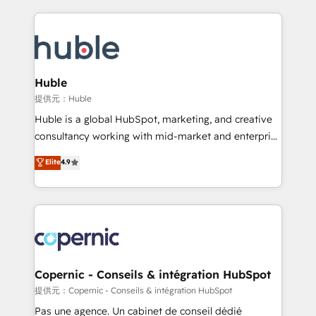
complex integrations: SAM.gov, GovWin,
results)! In short, our services include: - HubSpot
QuickBooks, PandaDoc, ClickUp, Shopify, Mapsly,
consultancy: onboarding, training, data migration -
WooCommerce, BuilderTrend, and more Experience
HubSpot development: websites, custom modules,
the difference — reach out to see how AI + HubSpot
integrations - Marketing & sales solutions: digital
can transform your business.
marketing, advertising, campaigns, content and
Huble
design We connect people, data and technology to
提供元：Huble
improve customer experiences. With our bright
Huble is a global HubSpot, marketing, and creative
people, exciting ideas and can-do mentality, we
consultancy working with mid-market and enterprise
ensure revenue growth on a daily basis. So tell us
businesses. We go beyond implementation, shaping
Elite
4.9
your challenge; our passionate and growth driven
the strategy, processes, and teams that turn
team of 100+ experts is ready for you! Driving digital
HubSpot into a genuine growth engine. Named
growth | www.brightdigital.com
HubSpot's Global Partner of the Year in 2024,
consistently ranked among their top 5 partners
worldwide, and with over 15 years in the ecosystem,
Huble has built a track record that speaks for itself.
One company, one operating model, delivering
Copernic - Conseils & intégration HubSpot
across offices and consulting teams in the UK, USA,
提供元：Copernic - Conseils & intégration HubSpot
Canada, Germany, France, Belgium, Singapore, and
Pas une agence. Un cabinet de conseil dédié