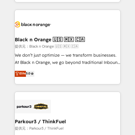
le marketing digital, et la relation client ! C'est
TCO. As a trusted extension of your team, we
pourquoi, nos experts sont à la fois capables de
believe in the power of partnership. Together, we
gérer votre projet de création de site internet, votre
embark on a transformational journey that sets your
référencement, votre stratégie digitale et le pilotage
business up for long-term success. Unlock your
et l'intégration d'HubSpot ! Les grandes phases d'un
business. If not now, when?
projet HubSpot avec DIGITALISIM : 🧽 Nettoyage,
Black n Orange 🇺🇸 🇲🇽 🇨🇦
migration et intégration des bases de données. 🚀
提供元：Black n Orange 🇺🇸 🇲🇽 🇨🇦
Développement des interfaces avec vos logiciels
We don’t just optimize — we transform businesses.
métiers ⚙️ Configuration de la plateforme HubSpot
At Black n Orange, we go beyond traditional Inbound
📈 Configuration de rapports et tableaux de bord 🤝
Marketing with our exclusive methodologies:
Elite
5.0
Book Process & Guidelines utilisateurs 🎓
BOOMS and BOOST. Together, they form a powerful
Formations des utilisateurs
combination that has driven success for over 800
businesses worldwide. As Elite HubSpot Partners, we
specialize in crafting high-performance growth
strategies that integrate data-driven marketing,
automation, and revenue intelligence to help
companies scale faster and smarter. 🔹 BOOMS:
Parkour3 / ThinkFuel
Demand generation for all your buyers With BOOMS,
提供元：Parkour3 / ThinkFuel
you invest in 100% of your buyers, accelerating your