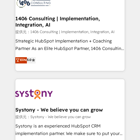
Onboarding - Data Migration & Integrations -
Technical Audit & Optimization Strategic Solutions: -
Revenue Operations - Inbound Marketing -
1406 Consulting | Implementation,
Integration, AI
Outbound Marketing - HubSpot CMS Website
Design & Development We empower our clients to
提供元：1406 Consulting | Implementation, Integration, AI
reach their full potential by providing transparent,
Strategic HubSpot Implementation + Coaching
relationship-driven support. With over 300 HubSpot
Partner As an Elite HubSpot Partner, 1406 Consulting
certifications and accreditations, we deliver both the
helps mid-market revenue teams transform how
Elite
5.0
technical know-how and strategic guidance you
they sell, market, and serve. We don't just build your
need to succeed.
HubSpot—we teach your team to own it, then stay
to help you keep winning. What We Do ⚙️ CRM
Implementations across Marketing, Sales, Service,
Data & Content 📈 Sales & Marketing Alignment +
Revenue Team Enablement 🤖 Breeze AI & Custom
Agent Creation 🔄 Custom Integrations & Data
Systony - We believe you can grow
Migration Why 1406 We become part of your team.
提供元：Systony - We believe you can grow
Your team learns while we build. We fix what others
Systony is an experienced HubSpot CRM
broke. Built for mid-market reality—practical
implementation partner. We make sure to put your
solutions that work with your actual headcount and