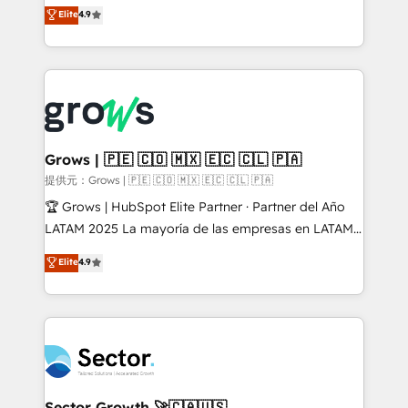
organization's needs and goals first and think along
Elite
4.9
constraints. By the Numbers 🏆 Top 1% of all
with your organization. We are only satisfied once
HubSpot partners 🔄 Top 5% globally in client
you are too. Why Systony? - 20+ years of
retention 📅 10+ years of consistent results Who We
experience with CRM, Marketing, Sales & Service
Serve Revenue teams, marketing leaders, and sales
implementations - 500+ successful onboardings -
ops at mid-market companies ready to move
Own back-end developers - Complex data
beyond spreadsheets into unified systems that
migrations (e.g. Salesforce, MS Dynamics, Perfect
drive real business results.
View, SuperOffice) - Custom integrations (e.g. MS
Grows | 🇵🇪 🇨🇴 🇲🇽 🇪🇨 🇨🇱 🇵🇦
Business Central, Navision, AX, SAP, Exact, AFAS) We
提供元：Grows | 🇵🇪 🇨🇴 🇲🇽 🇪🇨 🇨🇱 🇵🇦
focus on growing B2B companies in the SME sector
🏆 Grows | HubSpot Elite Partner · Partner del Año
such as manufacturing, SaaS, business services and
LATAM 2025 La mayoría de las empresas en LATAM
wholesaler companies. As an experienced HubSpot
no tienen un problema de herramientas. Tienen un
Elite
4.9
partner, we know how important user adoption is.
problema de orden. Equipos desalineados, datos
That's why we have developed a step-by-step
dispersos y procesos que dependen de personas
implementation process that focuses on user
clave — no de sistemas. Eso frena el crecimiento,
adoption. We’re experts on connecting data,
aunque tengas buena tecnología y ganas de escalar.
technology and people with each other. Together we
⚙️ Grows ordena los procesos comerciales, alinea
strive for optimal customer processes and
marketing, ventas y servicio, e implementa HubSpot
experiences. Systony – We believe you can grow!
de forma que genera resultados reales desde las
Sector Growth 🚀🇨🇦🇺🇸