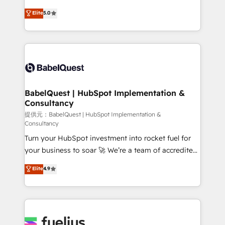
Town and London. 500+ HubSpot CRM
We'll customise your CRM & automate your business
Elite
5.0
implementations delivered. AI visibility coverage
processes. Welcome to our Profile! We can help
across ChatGPT, Claude, Perplexity, Gemini and
with... • CRM implementation, reports & workflows,
Google AI Overviews. HubSpot Impact Award -
and team training • CRM migration: Salesforce,
Customer First HubSpot Impact Award - Integrations
Pipedrive, Dynamics etc • Technical projects inc.
Innovation HubSpot Impact Award - Platform
Custom API integrations & ERP systems inc. SAP and
Migration Excellence HubSpot Impact Award -
Netsuite A little about us... • Boutique 'Elite' Team (12
Platform Excellence 35+ full-time HubSpot
super skilled members) • 150+ Clients for Sales Hub,
BabelQuest | HubSpot Implementation &
professionals.
Consultancy
Marketing Hub, Service Hub, Data Hub and Website
(CMS) • ISO/IEC 27001:2022, ISO 9001:2015 and
提供元：BabelQuest | HubSpot Implementation &
Consultancy
now... ISO 42001: 2023 certified • Exclusive AI
Turn your HubSpot investment into rocket fuel for
'GuardHub' governance framework, based on ISO
your business to soar 🚀 We’re a team of accredited
42001 - helping you 'organise complexity' 𝗥𝗲𝗮𝗱𝘆
HubSpot experts ready to help you. We can
𝗳𝗼𝗿 𝘁𝗵𝗲 𝗻𝗲𝘅𝘁 𝘀𝘁𝗲𝗽? Click the 👈 '𝗖𝗼𝗻𝘁𝗮𝗰𝘁
Elite
4.9
implement the platform into complex business
𝗯𝘂𝘀𝗶𝗻𝗲𝘀𝘀' button to get in touch (𝘸𝘦'𝘳𝘦 𝘴𝘶𝘱𝘦𝘳
environments, optimise what you've got and make
𝘳𝘦𝘴𝘱𝘰𝘯𝘴𝘪𝘷𝘦)
sure you can actually use it, build your website in
HubSpot or create an inbound marketing strategy
for you and execute it on HubSpot. We are on the