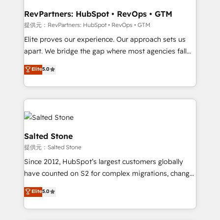
workflows that drive adoption from week one, in
your time zone. What we do: ➤ Onboarding: Live in
RevPartners: HubSpot • RevOps • GTM
weeks, with workflows built around your business,
提供元：RevPartners: HubSpot • RevOps • GTM
not a template. ➤ Migration: Move from any legacy
Elite proves our experience. Our approach sets us
CRM. Zero downtime, full data integrity. ➤
apart. We bridge the gap where most agencies fall
Implementation: Configure HubSpot to run your
short by combining GTM strategy with technical
Elite
5.0
revenue process. Sales, marketing, and service wired
execution to solve the right problem with the right
together. ➤ AI and Integrations: Layer Breeze AI,
solution. As the only firm in the world to hold Elite
custom agents, and APIs to remove manual work. ➤
Partner Accreditations with both HubSpot and Clay,
Ongoing Management: Monthly tune-ups, feature
our clients gain a unique advantage in CRM
rollouts, adoption coaching. Buying HubSpot,
architecture, pipeline generation, data intelligence,
switching to it, or reviving a stale portal? We are
and go-to-market execution. Why B2B Businesses
Salted Stone
built for the work.
Choose RP: - Secure: Soc2 compliant 🛡️ - Pricing:
提供元：Salted Stone
Implementations starting at $1,5k 💵 - Speed: Launch
Since 2012, HubSpot’s largest customers globally
in 14 days ⚡ - Global: 250 professionals across five
have counted on S2 for complex migrations, change
continents 🌐 - Scale: Fastest tiering Elite HubSpot
management, systems integration, and creative
Partner 🪴 - Sales Hub: More implementations than
Elite
5.0
solutions that deliver measurable impact and
any other Partner 💻 - Migrations: We convert
transform brand experiences As one of the few full-
Salesforce addicts to HubSpot evangelists 🧡 Don't