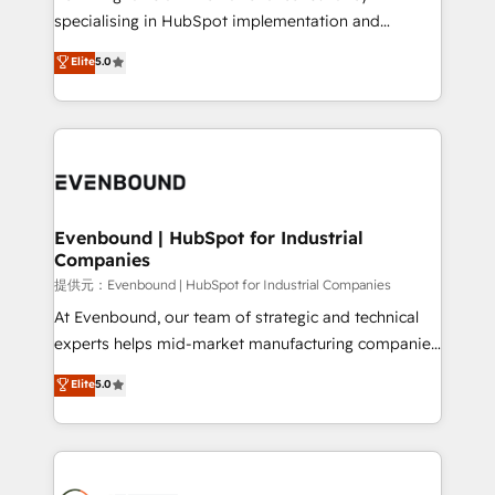
specialising in HubSpot implementation and
Antropic's Claude business transformation, with
Elite
5.0
offices in Dublin, Munich, Rotterdam, Lisbon, and
New York. We help organisations unlock their full
revenue potential by deeply integrating core
business systems, ERP, e-commerce platforms, and
beyond, with HubSpot, and layering Anthropic's
Claude AI across the processes that matter most.
From automating complex workflows to surfacing
Evenbound | HubSpot for Industrial
Companies
insights buried in data, we build intelligent systems
that think, connect, and scale. Our approach goes
提供元：Evenbound | HubSpot for Industrial Companies
beyond configuration. We embed ourselves in our
At Evenbound, our team of strategic and technical
clients' operations, understand how their business
experts helps mid-market manufacturing companies
actually runs, and architect solutions that make
achieve real growth. We specialize in delivering
Elite
5.0
technology work harder — so their people don't
tailored solutions that drive results by leveraging
have to. 900+ customers worldwide have trusted
HubSpot’s platform and data to fuel success.
Periti to turn their data into diamonds. 💎
Technical Solutions: - HubSpot Technical Consulting -
HubSpot CRM Implementation - HubSpot