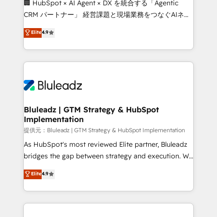
🏢 HubSpot × AI Agent × DX を統合する「Agentic
CRM パートナー」 経営課題と現場業務をつなぐAIネイ
ティブ・エージェンシーとして、HubSpot Eliteの実装
Elite
4.9
力で顧客フロント業務を再設計します。 💡 100inc は何
をする会社か？ HubSpotを共通基盤に、AIエージェン
トを組み込んだ顧客フロント業務（マーケティング・営
業・CS）を組織全体で設計・実装する日本のAIネイテ
ィブ・エージェンシーです。事業部・グループ会社・部
門が分立する組織で、データと業務プロセスのサイロ化
を、CRMを軸とした全社共通基盤に再構築します。意
Bluleadz | GTM Strategy & HubSpot
Implementation
思決定者・PMO・現場担当者に並走します。 1️⃣
HubSpot導入・活用支援 顧客データの一元化から、
提供元：Bluleadz | GTM Strategy & HubSpot Implementation
GTMの見える化・自動化まで。全Hub統合運用、デー
As HubSpot's most reviewed Elite partner, Bluleadz
タ品質設計、グループ横断のCRM統合に対応します。
bridges the gap between strategy and execution. We
2️⃣ AIエージェント組織構築 営業・マーケティング業務
don't just "set up tools" — we install the GTM
Elite
4.9
の一部をAIが自律実行する組織への移行を設計・実装。
Operating System (GTM OS) to align your leadership
Breeze・Claude等をHubSpotと連携させ、役割定義・
and engineer a portal that drives predictable
運用ルール・成果指標まで含めて設計します。 3️⃣ 全社
revenue velocity. 🚀 GTM Strategy & Alignment
DX × AI推進のPMO伴走支援 複数部門をまたぐDX×AI変
Workshops & Sprints: Identify "Valleys of Death"