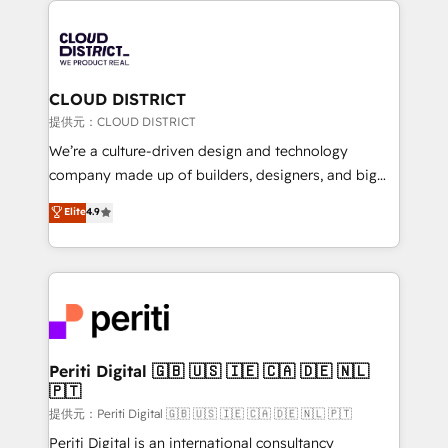
grow. For over 12 years, we’ve delivered 500+
HubSpot implementations, building end-to-end
solutions that integrate CRM, AI automation, inbound
and loop marketing, content, and digital creativity.
CLOUD DISTRICT
Our multicultural team works in Spanish, Portuguese,
提供元：CLOUD DISTRICT
and English to design scalable strategies that drive
We’re a culture-driven design and technology
measurable growth. 🌎 Highlights: • 10+ years as a
company made up of builders, designers, and big
HubSpot partner. • 2023 Impact Awards: Platform
thinkers. We blend strategy, design, and
Elite
4.9
Migration Excellence. • Top 3 Partner of the Year
development—always fueled by curiosity—to turn
LATAM 2022, 2023, 2024, 2025. • Partner of the Year
ideas, opportunities, and challenges into meaningful
2024. • Organizer of Aliados.ai (AI, marketing & tech
experiences. To us, technology is more than just
global congress). 👉 Ready to scale your business
code; it’s about creating things that are useful, cool,
with HubSpot? Let Cebra’s experts help you grow
and—most importantly—simple. That’s why we lean
faster, smarter, and with impact.
into bold ideas and shape them into thoughtful
products and strategies that actually make a
Periti Digital 🇬🇧 🇺🇸 🇮🇪 🇨🇦 🇩🇪 🇳🇱
🇵🇹
difference.
提供元：Periti Digital 🇬🇧 🇺🇸 🇮🇪 🇨🇦 🇩🇪 🇳🇱 🇵🇹
Periti Digital is an international consultancy