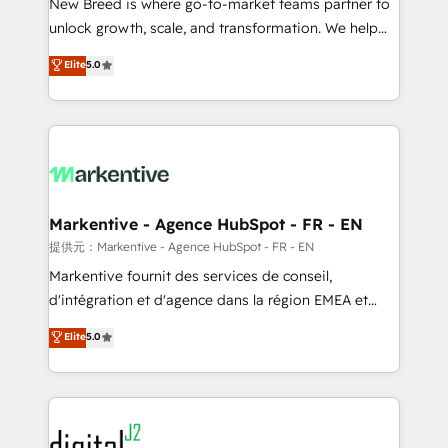
New Breed is where go-to-market teams partner to
to automate growth. 🏆 Elite Excellence - 8 platform
unlock growth, scale, and transformation. We help
accreditations and deep HIPAA-compliance
companies activate HubSpot’s AI-powered
expertise. - A team of 250+ experts dedicated to
Elite
5.0
customer platform and operationalize HubSpot’s
your resilient growth.
Loop Marketing framework through expert-led
services, smart agents, and purpose-built apps,
tailored to your business. Together, we unlock
results, fast. ⚙️CRM & RevOps: Align all Hubs to your
buyer journey for clean data, scalability, & reporting.
🎯Demand Gen & ABM: Drive pipeline with inbound,
Markentive - Agence HubSpot - FR - EN
ABM, AEO, SEO, & paid media. 👩‍💻Web Design:
提供元：Markentive - Agence HubSpot - FR - EN
Build high-performing websites with UX, messaging,
Markentive fournit des services de conseil,
& conversion strategy that drive results. 🤖AI
d'intégration et d'agence dans la région EMEA et
Strategy: Activate Breeze Agents, configure HubSpot
North America. Avec plus de 115 experts en
Elite
5.0
AI, & maximize AEO with tailored AI services. 🧩
marketing automation, Growth, Revops, CRM et
Integrations: Extend HubSpot with custom
webdesign. Markentive is both a consulting firm, a
integrations, hosting, & maintenance.
digital agency and an integrator. With over 115
experts in marketing automation, growth, revops,
CRM and webdesign (We focus on EMEA - USA