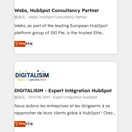
www.bbdboom.com
our customers grow and finding solutions that fit
their unique business needs. We are thrilled to have
Webs, HubSpot Consultancy Partner
Blue Frog in the HubSpot ecosystem leading the
提供元：Webs, HubSpot Consultancy Partner
way for customers!" - Yamini Rangan, CEO of
Webs, as part of the leading European HubSpot
HubSpot “Our experience with the team at Blue Frog
platform group of 150 Fte, is the trusted Elite
has been nothing short of extraordinary. Their years
HubSpot CRM Partner offering you a roadmap on
Elite
4.8
of experience and quality of skilled staff has earned
maximizing EBITDA and achieving Commercial
them a trusted reputation within the HubSpot
Excellence. With our targeted processes, we
ecosystem as a reliable partner capable of delivering
strengthen your digital transformation and minimize
remarkable experiences for our most sophisticated
costs. As HubSpot's Advanced Accredited CRM
clients.” - Brian Garvey, VP, Solutions Partner
Implementation partner, we provide expertise to
Program, HubSpot.
drive your business forward. Since 2015 we are fully
dedicated to HubSpot and with an experienced
DIGITALISIM - Expert Intégration HubSpot
team (50+), we work with reputable companies in
提供元：DIGITALISIM - Expert Intégration HubSpot
B2B sectors such as manufacturing, SaaS and
Nous aidons les entreprises et les dirigeants à se
business services. We prepare a customized
rapprocher de leurs clients grâce à HubSpot ! Chez
business case that demonstrates the value and
DIGITALISIM, nous avons l'intime conviction que la
Elite
5.0
impact of your digital transformation, including a
réussite des entreprises passe par l’innovation web,
detailed financial rationale with a focus on ROI and