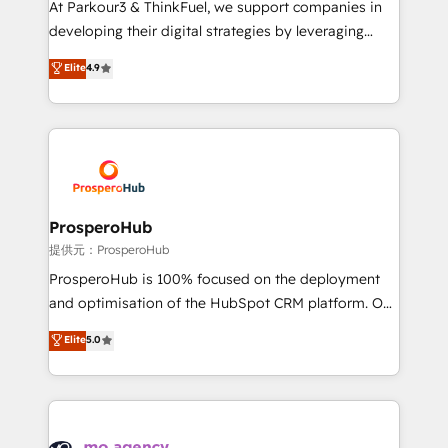
At Parkour3 & ThinkFuel, we support companies in
growth and positioning yourself as an undisputed
developing their digital strategies by leveraging
leader. 🔹 BOOST: Optimize your digital
technologies and automating their marketing and
Elite
4.9
transformation process A methodology designed to
sales processes to generate growth. Our offer spans
implement HubSpot effectively and optimize your
from Strategy to Operations. We specialize in CRM
digital processes. 🔹 Trusted by Industry Leaders
onboarding and implementation, web design, sales
With an average rating of 4.9/5 and a proven track
& marketing automation, and digital marketing. With
record of business transformation, our growth-first
extensive experience working with tech companies
approach has helped brands dominate their
and manufacturers since 2002, we are committed to
markets.
empowering our clients and developing their
ProsperoHub
autonomy. Get to grips with HubSpot through
提供元：ProsperoHub
guided implementation and seamless integration of
ProsperoHub is 100% focused on the deployment
the CRM platform into your digital ecosystem. Would
and optimisation of the HubSpot CRM platform. Our
you like support in deploying your inbound
highly experienced team of solutions experts will
Elite
5.0
marketing strategy? We'll provide support tailored
ensure that you achieve maximum adoption and
to your needs and sales objectives. With 125+
ROI from your HubSpot investment. Use our
certifications, we are part of the most certified
extensive HubSpot, sales, marketing, service and
Canadian agencies, and we both hold Onboarding
integrations expertise to lead your team on their
Accreditations. Based in Canada (coast to coast), our
HubSpot journey, design and implement your