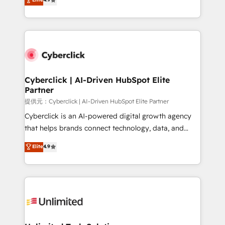
150+ HubSpot-certified experts, we deliver scalable
contexto, la IA improvisa. Con el tuyo, se vuelve una
solutions to complex GTM and RevOps challenges.
ventaja que nadie más tiene. No es teoría: somos
Our Expertise 🔹 Onboarding & Implementation:
Partner Elite con +700 implementaciones en LATAM.
Accredited HubSpot Partner, ensuring smooth setup
tailored to your GTM motion. 🔹 Migrations:
Accredited HubSpot Partner, ensuring migration
from other CRMs to HubSpot without data loss or
Cyberclick | AI-Driven HubSpot Elite
Partner
downtime. 🔹 RevOps Strategy: Align teams,
processes, and data to drive revenue efficiency. 🔹
提供元：Cyberclick | AI-Driven HubSpot Elite Partner
Integrations: Connect HubSpot with your tech stack
Cyberclick is an AI-powered digital growth agency
for better adoption. 🔹 Custom Solutions: Build
that helps brands connect technology, data, and
tailored apps, workflows, and configurations. We are
creativity to achieve measurable results. Founded in
Elite
4.9
SOC 2 Type II and ISO 27001 certified, reinforcing
Barcelona and operating across Spain, LATAM, and
our commitment to data security and compliance. At
the UK, we support global companies in building
OneMetric, we help revenue teams focus on the
smarter marketing, sales, and customer success
OneMetric that matters most: revenue.
strategies. As the only HubSpot Elite Partner in
Iberia (Spain & Portugal), we combine human insight
with intelligent automation to drive sustainable
growth. Our multidisciplinary team designs solutions