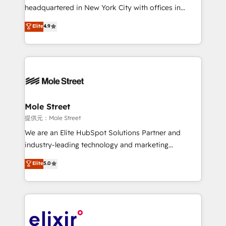
NetSuite, Snowflake, and Salesforce; HubSpot CMS
headquartered in New York City with offices in
development; AI automation; and data services. As
Toronto, London and Melbourne. As a global
Elite
4.9
a Ticketmaster Nexus Partner, we deliver advanced
HubSpot partner, we specialize in working with
sports and events integrations in the HubSpot
sophisticated B2B companies to implement the
ecosystem. We also build and maintain proprietary
HubSpot CRM platform across client organizations.
HubSpot apps including JinnSync. Our credentials
Our vertical market expertise includes
include five HubSpot Academy accreditations, six
industrial/manufacturing, professional services,
HubSpot Awards, recognition in Financial Services
architecture/engineering/construction (AEC),
and Real Estate, and 80+ five-star reviews.
distribution, commercial real estate, technology,
Mole Street
finserv/fintech, IT managed services, transportation
提供元：Mole Street
& logistics, energy/solar, staffing and recruiting,
We are an Elite HubSpot Solutions Partner and
media, healthcare and government contractors. Our
industry-leading technology and marketing
scope of services encompasses Platform Solutions,
consultancy. Our focus is on enterprise and mid-
Elite
5.0
Technical Solutions, Enablement Solutions, Digital
market B2B companies globally that want a strategic
Solutions and Growth Solutions. As a fully
approach to execute their goals through creative
accredited and five-star rated firm, Wendt Partners
applications of our solutions; Technical HubSpot
brings a deep bench of expertise to each client
Consulting, Content Marketing, Growth-Driven
engagement. In addition, we are SOC 2, ISO 27001,
Design, Migrations + Integrations. Mole Street’s
GDPR and HIPAA compliant for global IT security