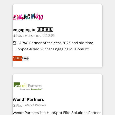
alignment 🛡️ Compliance & Data Considerations:
dados e automatizar operações. O objetivo é
HIPAA-aware; CASL-compliant; GDPR-ready
transformar a HubSpot em um verdadeiro sistema
implementations where required 💡 Why 500+
operacional de receita conectando equipes
Clients Choose Us: Elite Partner; technical, fast, and
tecnologia e dados em uma operação integrada.
built to scale.
Também somos distribuidores oficiais da HubSpot
engaging.io 🇺🇸🇦🇺
e de mais de 150 softwares globais permitindo
提供元：engaging.io 🇺🇸🇦🇺
contratar e pagar a HubSpot em reais com nota
🏆 JAPAC Partner of the Year 2025 and six-time
fiscal no Brasil e gerar economia de até 50% na
HubSpot Award winner. Engaging.io is one of
contratação de softwares internacionais.
HubSpot’s most experienced Agency Partners
Elite
5.0
Oferecemos ainda agentes de IA especializados em
globally, delivering complex HubSpot
HubSpot que automatizam tarefas executam rotinas
implementations for 16+ years. With 700+ projects
no CRM e mantêm os dados organizados, como um
completed across APAC and North America, we help
especialista operando a plataforma 24/7. Hoje 300+
mid-market and enterprise organisations with CRM
empresas em 13 países utilizam a Nexforce. Somos
migrations, custom integrations, data architecture,
a maior parceira da HubSpot na América Latina e
automation, and portal builds. We specialise in
líder no ranking global de sucesso do cliente da
Salesforce, Microsoft Dynamics, and legacy CRM
Wendt Partners
HubSpot.
migrations; custom integrations with platforms
提供元：Wendt Partners
including Ticketmaster, Ticketek, SevenRooms,
Wendt Partners is a HubSpot Elite Solutions Partner