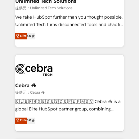
Unlimited Tech Solutions
that simplify complexity, boost performance, and
提供元：Unlimited Tech Solutions
turn innovation into real impact. 🌍 Highlights •
We take HubSpot further than you thought possible.
HubSpot Partner since 2012 • 2022 EMEA Impact
Unlimited Tech turns disconnected tools and chaotic
Award: Best Integration • 150+ successful HubSpot
processes into a seamless, high-performing revenue
Elite
5.0
projects • Clients in 30+ industries • Proprietary
engine. We combine RevOps strategy with deep
technology for integrations • Multilingual team:
technical execution to help teams scale faster—with
English, Spanish, Portuguese & Italian 👉 Grow
cleaner data, smarter automation, and more
smarter with AI and HubSpot.
predictable revenue. Specialties: · HubSpot
Implementation & Migration · Native & Custom
Integrations · Custom Development · CPQ & FSM ·
Reporting & Analytics · GTM Architecture · Sales &
Cebra 🦓
Marketing Enablement If you’re ready to elevate
提供元：Cebra 🦓
HubSpot from “just your CRM” to your growth
🇨🇱🇧🇷🇲🇽🇪🇸🇺🇸🇨🇴🇵🇪🇵🇦🇸🇻 Cebra 🦓 is a
infrastructure—let’s talk.
global Elite HubSpot partner group, combining
technology, marketing and media expertise across
Elite
5.0
Latin America and Southern Europe, with teams
across 9 countries. Born in Chile, we combine local
insight with international reach to help businesses