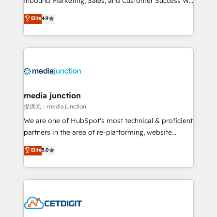
Inbound Marketing, Sales, and Customer Success We
specialize in driving revenue growth for companies
Elite
4.9
across industries through tailored marketing, sales,
and customer success strategies, utilizing RevOps
methodologies. As Latin America's largest HubSpot
partner and a global leader in education market, we
offer unparalleled insights. Operating in five
countries—Brazil, UAE (Abu Dhabi/Dubai/Sharjah),
Mexico, USA, and Portugal—we've executed over a
media junction
hundred successful operations. Our approach,
提供元：media junction
rooted in RevOps principles, integrates analysis,
We are one of HubSpot's most technical & proficient
training, planning, and qualification. Leveraging
partners in the area of re-platforming, website
technology, data analytics, CRM optimization, and
design & development. We specialize in multi-hub
Elite
5.0
inbound marketing tactics, we focus on
implementations for mid-market & enterprise
understanding, nurturing, and converting leads.
companies. We are woman-owned, powered by
Partner with us to unlock your business's full
coffee, and we ❤️ dogs. We produce award-winning
potential and achieve sustained growth in today's
work for our clients. 🏆2023 Technical Expertise
competitive market.
Impact Award 🏆2022 Technical Expertise Impact
Award 🏆2022 Platform Migration Excellence Impact