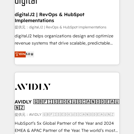
customers).
digitalJ2 | RevOps & HubSpot
Implementations
提供元：digitalJ2 | RevOps & HubSpot Implementations
digitalJ2 helps organizations design and optimize
revenue systems that drive scalable, predictable
growth. As a triple-accredited HubSpot Solutions
Elite
5.0
Partner, we specialize in both strategic RevOps
planning and hands-on technical execution - building
the operational foundation companies need to
thrive. Industries we specialize in: - Manufacturing -
Healthcare - Financial Services - Managed IT (MSP) -
Franchises - Professional Services - And more! How
we help: ✔️ Full HubSpot implementations and portal
AVIDLY 🇬🇧🇫🇮🇸🇪🇩🇰🇺🇸🇨🇦🇳🇴🇩🇪🇦🇺
🇳🇿
optimization ✔️ Data migrations, CRM architecture,
and reporting foundations ✔️ Custom integrations
提供元：AVIDLY 🇬🇧🇫🇮🇸🇪🇩🇰🇺🇸🇨🇦🇳🇴🇩🇪🇦🇺🇳🇿
and workflow automation ✔️ User adoption
HubSpot’s 5x Global Partner of the Year and 2024
programs, training, and enablement Through project-
EMEA & APAC Partner of the Year. The world’s most