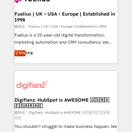
G-Cloud 14 CCS (Crown Commercial Service)
framework, meaning we've been accredited by
Fuelius | UK • USA • Europe | Established in
1998
HubSpot and vetted by the CCS, which means we
can support public sector companies as well the
提供元：Fuelius | UK • USA • Europe | Established in 1998
other ones listed in our profile. Our services: -
Fuelius is a 25-year-old digital transformation,
HubSpot implementation - HubSpot CMS website
marketing automation and CRM consultancy. We
build We can do lots of things. But everything we do
enable mid-market and enterprise clients to
Elite
5.0
is there for you to: - Grow revenue, and run your
maximise their return from digital and fuel their
business more efficiently - Build stronger
growth. We modernise platforms, streamline
relationships with customers - Make better
operations that are causing inefficiencies, improve
decisions with data - Find a new voice and reach
customer experiences, integrate systems, and
more people - Get the most out of your HubSpot
supercharge revenue operations Key services: • CRM
investment
Implementation • Systems Integration • Digital
Transformation / Web Development • RevOps &
Digifianz: HubSpot is AWESOME 🇺🇸🇲🇽
🇪🇸🇦🇷🇦🇪
Sales Consulting • Marketing Automation What
makes us different? 🚀 Top 0.5% of global HubSpot
提供元：Digifianz: HubSpot is AWESOME 🇺🇸🇲🇽🇪🇸🇦🇷
🇦🇪
agencies ⚙️ The strongest technical ability and
You shouldn't struggle to make business happen. We
integration capabilities 💼 Consultative, long-term