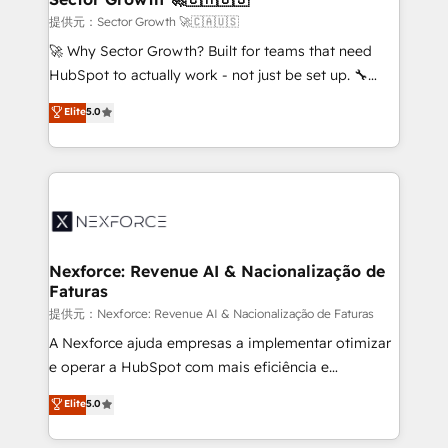
primeras semanas — no meses. 🤝 No entregamos
提供元：Sector Growth 🚀🇨🇦🇺🇸
proyectos y nos vamos. Nos quedamos como
🚀 Why Sector Growth? Built for teams that need
socios estratégicos, ayudando a sostener y escalar
HubSpot to actually work - not just be set up. 🔧
lo que construimos juntos. Porque crecer sin orden
HubSpot Experts: Onboarding, migrations,
Elite
5.0
no es crecer — es solo moverse rápido. 🌎
automation, and training built for adoption. ⚡ Highly
Operamos en Colombia, Perú, México, Ecuador,
Technical Execution: ERP, EMR and Custom
Chile, Panamá, Bolivia, Argentina y República
Integrations; complex builds delivered in weeks, not
Dominicana — con experiencia real en educación,
months. 🤖 AI Consulting & Agents: AI-powered
retail, salud, banca, bienes raíces, construcción y
workflows; automation agents; process optimization
B2B.
inside HubSpot. 🏆 Industry Experience: 🏥
Healthcare: HIPAA implementations; secure data
Nexforce: Revenue AI & Nacionalização de
Faturas
workflows 💼 Financial Services: compliant
workflows; audit-ready reporting ⚖️ Legal: client
提供元：Nexforce: Revenue AI & Nacionalização de Faturas
intake; pipeline and document workflows 🛒 E-
A Nexforce ajuda empresas a implementar otimizar
Commerce: Shopify, WooCommerce; lifecycle and
e operar a HubSpot com mais eficiência e
revenue automation 🏢 Real Estate: deal pipelines;
previsibilidade de receita. Combinamos Revenue
Elite
5.0
portfolio and lifecycle management 🏭
Operations (RevOps) e Inteligência Artificial para
Manufacturing: ERP integrations; operational
estruturar processos integrar sistemas organizar