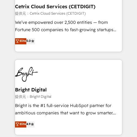
Award 🏆2020 Elite Solutions Partner 🏆2019
Cetrix Cloud Services (CETDIGIT)
Integrations HubSpot Impact Award 🏆2019
提供元：Cetrix Cloud Services (CETDIGIT)
Marketing Enablement HubSpot Impact Award 🏆
We’ve empowered over 2,500 entities — from
2018 Website Design HubSpot Impact Award 🏆2017
Fortune 500 companies to fast-growing startups
Website Design HubSpot Impact Award 🏆2016
and nonprofits — to streamline operations, scale
Elite
5.0
Growth-Driven Design Agency of the Year 🏆2016
revenue, and unlock the full potential of HubSpot.
Sales Enablement HubSpot Impact Award 🏆2015
With deep technical and industry expertise, we fuse
Growth-Driven Design Agency of the Year 🏆2015
automation, integration, and AI innovation to deliver
Became the 5th Agency to reach Diamond 🏆2014
lasting impact. We specialize in: • Turnkey and end-
HubSpot COS Performance Award 🏆2014 HubSpot
to-end HubSpot implementations • Onboarding for
COS Design Award 🏆2013 HubSpot Marketplace
Sales, Service, Marketing & Content Hubs • AI voice
Provider of the Year 🏆2011 Became a HubSpot
and chat agents, predictive automation, and smart
Bright Digital
Partner 📆Founded in 1997
workflows • Salesforce + HubSpot integration •
提供元：Bright Digital
Website design and CMS development • ERP
Bright is the #1 full-service HubSpot partner for
integration: SAP, NetSuite, Microsoft Dynamics, … •
ambitious companies that want to grow smarter.
Data cleansing and CRM migration from any
From HubSpot onboarding, to training, from
Elite
4.9
platform • Client/member portals built on HubSpot •
developing a new website to lead generation and
CaterSuite for the catering industry • Custom and
digital marketing; we do it all (and with great