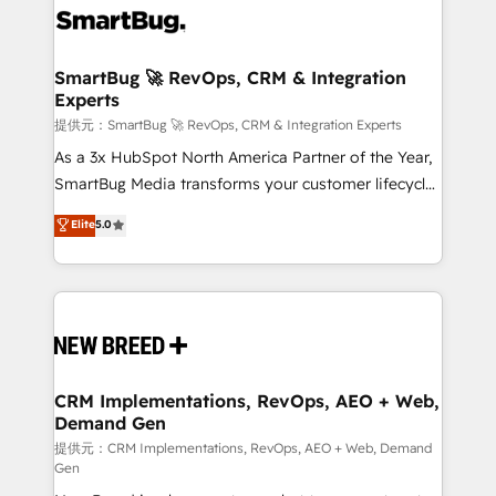
革を、構想から実装・定着までPMOとして主導。「設
stalling growth. Fix your ICP, Math, and Story to stop
定の代行ではなく、設計の責任」を引き受け、部門横断
"accelerating a mess." ⚙️ Elite Engineering & AI
の統合・浸透・変革管理を実行します。 ▸ CMS戦略設
Scalable Architecture: Zero-technical-debt setup
SmartBug 🚀 RevOps, CRM & Integration
計・構築：リード獲得・CVR・SEOを前提にした情報設
Experts
across all Hubs, validated by our 7 HubSpot
計・導線設計・テンプレート設計をContent Hubで一体
Accreditations. AI-Powered RevOps: Breeze AI,
提供元：SmartBug 🚀 RevOps, CRM & Integration Experts
提供。 ▸ 既存CRM・MAからの移行支援：Salesforce・
custom AI agents, and high-integrity migrations for
As a 3x HubSpot North America Partner of the Year,
Marketo・Pardot等からの移行、カスタム設計、履歴
total reporting clarity. Security & Compliance: SOC 2
SmartBug Media transforms your customer lifecycle
データ移行と活用設計まで。 ▸ AEO対応：ChatGPT・
Type II and HIPAA attested for enterprise-grade data
into a revenue engine. Our unified ecosystem
Elite
5.0
Perplexity等のAI検索からの流入・引用を前提にコンテ
security. 🏆 Why Bluleadz? GTM OS Partner | 16+
includes specialized divisions Globalia (AI &
ンツとサイト構造を最適化。 🏆 なぜ100incを選ぶの
Years Experience | 1,000+ Five-Star Reviews
Software) and Point Success Media (Paid Media),
か？ ✓ HubSpot Eliteパートナー認定 ✓ HubSpotアワ
making this the official home for all three brands. 🔄
ード受賞・HUGリーダー ✓ ISO27001:2022 /
Implementation & Integration - Seamless migrations
ISO9001:2015 取得 ✓ 400社以上の導入実績 ✓
and system integrations powered by Globalia’s
HubSpot大百科 出版 CRM・AI活用に関するご相談、現
technical development team. - 19 HubSpot-certified
状整理の壁打ちなど、構想段階からお気軽にお問い合わ
trainers to drive platform adoption. 📈 Revenue
CRM Implementations, RevOps, AEO + Web,
せください。
Demand Gen
Generation - Full-funnel marketing and high-
performance advertising via Point Success Media. -
提供元：CRM Implementations, RevOps, AEO + Web, Demand
Gen
Expert deployment of Breeze AI and custom agents