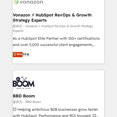
delà d’une simple transformation digitale et des
startups florissantes. Nos 3 grandes expertises sont :
➤ L’intégration de CRM et de méthodologie RevOps
Vonazon ⚡ HubSpot RevOps & Growth
Strategy Experts
pour aligner les équipes marketing, commerciales et
support client (data migration, synchronisation API,
提供元：Vonazon ⚡ HubSpot RevOps & Growth Strategy
Experts
audit et maintenance) ➤ La création de sites internet
As a HubSpot Elite Partner with 150+ certifications
de conversion qui transforment les visiteurs en
and over 5,000 successful client engagements,
opportunités d'affaires ➤ La mise en place de
Vonazon turns marketing complexity into
stratégies d'acquisition marketing (SEO, SEA,
Elite
5.0
measurable, scalable growth. From onboarding to
inbound, automatisation marketing, ABM, IA,
enterprise-grade campaigns, our in-house team
emailing) Informations clés : - 10 ans d'expérience -
builds scalable strategies that drive long-term
100+ intégrations CRM HubSpot réussies - 40
revenue. ⚙️ HubSpot Integration & Optimization •
experts conseil - 150 certifications HubSpot
Seamless CRM, CMS, and automation setup •
cumulées
Complex platform migrations and data cleanups •
Custom APIs and third-party integrations 📈 End-to-
BBD Boom
End Revenue Acceleration • Lifecycle marketing and
提供元：BBD Boom
pipeline growth programs • Sales enablement tools
💥 Helping ambitious B2B businesses grow faster
and CRM optimization • Retention strategies with
with HubSpot. Performance and ROI focused. 💥