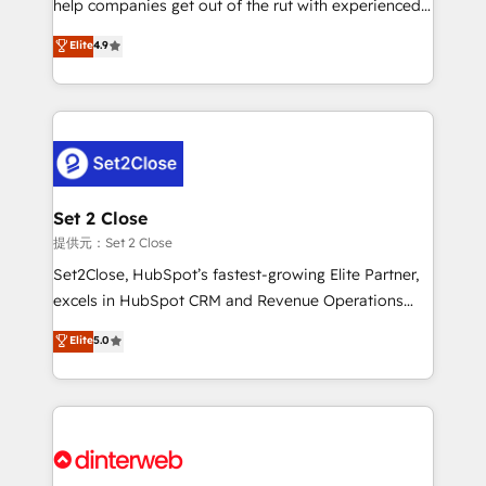
help companies get out of the rut with experienced,
partners who will embed ourselves into your
process-oriented teams implementing HubSpot
business, processes and systems 🏢 We specialise in
Elite
4.9
Marketing, Sales, Service, CMS and Operations Hub,
working with mid-market and enterprise
so selling and actually engaging with your customers
organisations, global organisations and those with
feels easy and pain-free. We are a top ranked
complex use cases 🏆 CRM Implementation,
HubSpot Elite Partner, winner of Rookie of the Year
Platform Enablement, Custom Integration and
and Customer First Awards, 4.9/5 rating in HubSpot
Onboarding Accredited 🔐 ISO27001 & ISO9001
Reviews and 4.9/5 rating in Clutch Reviews. Digifianz
Certified
helps the following industries: logistics & 3PL, home
Set 2 Close
improvement & construction, branding and
提供元：Set 2 Close
commercialization, real estate, health, education,
Set2Close, HubSpot’s fastest-growing Elite Partner,
SaaS, Software Dev & IT and consulting, make the
excels in HubSpot CRM and Revenue Operations
most out of their HubSpot experience operating in
(RevOps) services to boost B2B sales and growth.
Elite
5.0
the United States, EU, UAE, Mexico and Latin
As a top HubSpot Elite Partner, we specialize in
America. From casual user to super fan: make
custom HubSpot CRM solutions. Our experts design,
HubSpot an experience you LOVE!
implement, and optimize systems to enhance user
experience, functionality, and adoption across sales,
marketing, and service teams. From setup to
refinement, we streamline workflows, improve lead