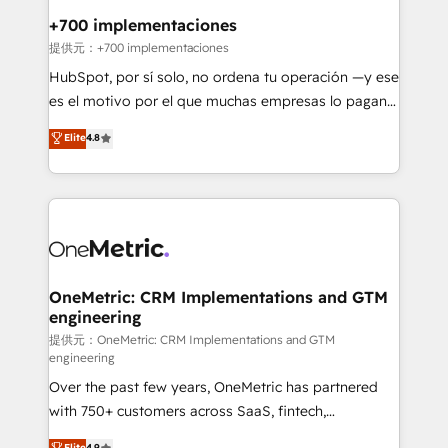
management, and speed up deal closures. With 500+
+700 implementaciones
projects completed, our Agile approach ensures your
提供元：+700 implementaciones
HubSpot CRM drives measurable results. Our
HubSpot, por sí solo, no ordena tu operación —y ese
RevOps services align your sales, marketing, and
es el motivo por el que muchas empresas lo pagan y
customer success teams for peak performance. We
aun así no crecen. Suele ser un círculo: procesos que
Elite
4.8
optimize the revenue lifecycle—lead generation to
no generan datos confiables, datos que no permiten
retention—by refining processes and eliminating
decidir bien, y decisiones que no logran mejorar los
inefficiencies. Using HubSpot tools and data-driven
procesos. Y así, vuelta tras vuelta, el negocio gira sin
strategies, we create scalable solutions that
avanzar —un problema que tiene menos que ver con
maximize profitability and adapt to your goals.
el CRM y más con cómo opera la empresa por
debajo. Te acompañamos a ordenar tu operación
paso a paso, sin frenarla, con la adopción que todos
OneMetric: CRM Implementations and GTM
engineering
buscan y pocos logran. Así HubSpot por fin rinde. Y
hay algo más: cada proceso que ordenás construye
提供元：OneMetric: CRM Implementations and GTM
engineering
el contexto real de cómo opera tu empresa —lo
Over the past few years, OneMetric has partnered
único que no se compra ni se copia—. En un mundo
with 750+ customers across SaaS, fintech,
donde todos tendrán la misma IA, va a ganar quien
healthcare, real estate, and other industries. With
tenga el mejor contexto para alimentarla. Sin
Elite
4.9