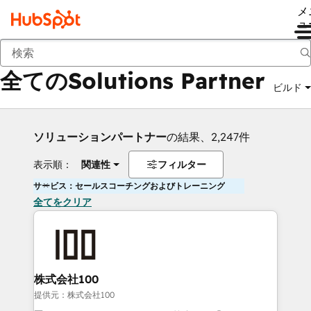
メ
ュ
戻る
全てのSolutions Partner
ビルド
ソリューションパートナー
の結果、2,247件
表示順：
関連性
フィルター
サービス：セールスコーチングおよびトレーニング
全てをクリア
株式会社100
提供元：株式会社100