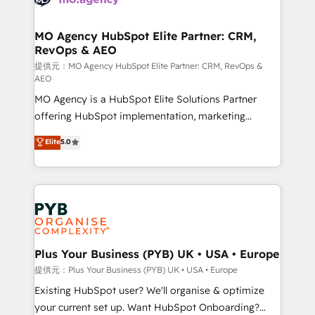
services are offered in both English & French.
processes and skilfully bring your revenue
infrastructure to life. Our collaborative approach
MO Agency HubSpot Elite Partner: CRM,
RevOps & AEO
keeps you in control whilst we plan and support the
route to your revenue goals. We have successfully
提供元：MO Agency HubSpot Elite Partner: CRM, RevOps &
AEO
supported over 500 organisations with HubSpot
MO Agency is a HubSpot Elite Solutions Partner
implementation, optimisation, training, and
offering HubSpot implementation, marketing
adoption assurance. Our tried and tested Roadmap
automation, CRM and RevOps consulting, data
methodology will ensure that you receive the best
Elite
5.0
architecture, sales enablement, lifecycle automation,
deployment experience possible. Whether you are
lead scoring and revenue reporting. HubSpot,
new to HubSpot or seeking to turn around a poor
Salesforce and integrated enterprise stacks. Digital
install, our team have the change management
Marketing, Answer Engine Optimisation, and
expertise to deliver the solutions you need.
Generative Engine Optimisation (AI Search),
HubSpot Content Hub, WordPress development,
B2B SEO, paid media, and content. We work with
Plus Your Business (PYB) UK • USA • Europe
enterprise and growth-led companies across
提供元：Plus Your Business (PYB) UK • USA • Europe
technology, professional services, financial services
Existing HubSpot user? We'll organise & optimize
and industrial sectors. Offices in Johannesburg, Cape
your current set up. Want HubSpot Onboarding?