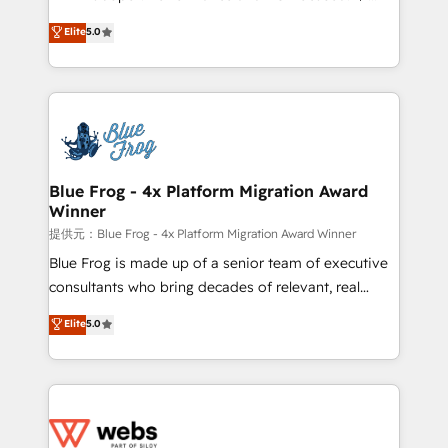
customer journey mapping 🏅 Elite-Level HubSpot
BBD Boom is the HubSpot partner that can help you
Elite
5.0
Execution • 750+ onboardings and 2,000+
to HubSpot Better. We work with your teams to
implementations • Deep expertise across marketing,
solve all your HubSpot challenges and improve user
sales, and service hubs • Built-in flexibility for
adoption, sales process and marketing results.
startups to global brands
Services 📚 Onboarding your team to HubSpot for
the first time 🔧 Designing and optimising your
HubSpot set-up for better results 🌐 Website design
and build using HubSpot 🔌 Integrating HubSpot
Blue Frog - 4x Platform Migration Award
Winner
with other systems 🎓 Training your teams to be
HubSpot pros 📊 Lead generation services using
提供元：Blue Frog - 4x Platform Migration Award Winner
HubSpot Why us? - SIX HubSpot Accreditations -
Blue Frog is made up of a senior team of executive
awarded by HubSpot after a rigorous process for
consultants who bring decades of relevant, real
CRM, Solutions Architecture, Onboarding , Data
world experience to our client engagements. "Blue
Elite
5.0
Migration, Custom Integration & Platform
Frog is a top, trusted partner in HubSpot's
Enablement -Onboarded over 500 businesses to
ecosystem for a reason. Their team brings over a
HubSpot -Top 1% of partners worldwide -In-house
decade of experience to the table, along with deep
team of 25+ experts Contact us today to help you
knowledge of the HubSpot platform and strategies
get more from your investment in HubSpot.
for driving growth. They are committed to helping