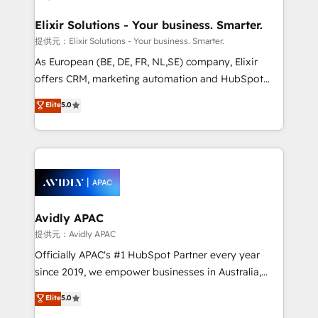
mission is empowering others to realize their
standards.
greatness, which is achieved through creating
Elixir Solutions - Your business. Smarter.
absolute clarity, derived from a well-defined
提供元：Elixir Solutions - Your business. Smarter.
strategy, executed well, and reported on with clear
As European (BE, DE, FR, NL,SE) company, Elixir
results. The culture is driven by core values; Joy, Grit,
offers CRM, marketing automation and HubSpot
Accountability, Curiosity, Authenticity, Growth
integration products and services to mid-market
Elite
5.0
Mindedness, and Clarity. We are driven to win for the
and enterprise customers. We ensure that your sales,
collective good of the company and its clientele, and
service and marketing department operates in the
dedicated to breaking the mold from the agency of
most effective way, while at the same time
the past into the consultancy of the future. Great
leveraging your commercial data for a fully
things are happening.
integrated buyers journey. Elixir is located in
Brussels, Munich, Cologne "Köln", Paris, Amsterdam
and Stockholm Elixir is a first mover and leader
Avidly APAC
when it comes to HubSpot sales and service
提供元：Avidly APAC
implementations, highly renowned for our business
Officially APAC's #1 HubSpot Partner every year
acumen, process (re-)design experience and a
since 2019, we empower businesses in Australia,
massive amount of success stories in this area. We
New Zealand, and globally to realise their full
Elite
5.0
integrate HubSpot with complex solutions like SAP,
potential through enterprise HubSpot CRM
MicroSoft, custom solutions,... Our company also has