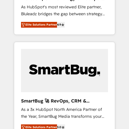
ら、GTMの見える化・自動化まで。全Hub統合
Implementation
As HubSpot's most reviewed Elite partner,
運用、データ品質設計、グループ横断のCRM統
Bluleadz bridges the gap between strategy
合に対応します。 2️⃣ AIエージェント組織構築
and execution. We don't just "set up tools" —
営業・マーケティング業務の一部をAIが自律実
Elite Solutions Partner
4.9
we install the GTM Operating System (GTM
行する組織への移行を設計・実装。Breeze・
OS) to align your leadership and engineer a
Claude等をHubSpotと連携させ、役割定義・運
portal that drives predictable revenue
用ルール・成果指標まで含めて設計します。 3️⃣
velocity. 🚀 GTM Strategy & Alignment
全社DX × AI推進のPMO伴走支援 複数部門をま
Workshops & Sprints: Identify "Valleys of
たぐDX×AI変革を、構想から実装・定着まで
Death" stalling growth. Fix your ICP, Math,
PMOとして主導。「設定の代行ではなく、設計
and Story to stop "accelerating a mess." ⚙️
の責任」を引き受け、部門横断の統合・浸透・
Elite Engineering & AI Scalable Architecture:
変革管理を実行します。 ▸ CMS戦略設計・構
Zero-technical-debt setup across all Hubs,
築：リード獲得・CVR・SEOを前提にした情報
validated by our 7 HubSpot Accreditations.
設計・導線設計・テンプレート設計をContent
AI-Powered RevOps: Breeze AI, custom AI
Hubで一体提供。 ▸ 既存CRM・MAからの移行
SmartBug 🚀 RevOps, CRM &
agents, and high-integrity migrations for total
支援：Salesforce・Marketo・Pardot等からの
Integration Experts
As a 3x HubSpot North America Partner of
reporting clarity. Security & Compliance: SOC
移行、カスタム設計、履歴データ移行と活用設
the Year, SmartBug Media transforms your
2 Type I and HIPAA attested for enterprise-
計まで。 ▸ AEO対応：ChatGPT・Perplexity等
customer lifecycle into a revenue engine. Our
grade data security. 🏆 Why Bluleadz? GTM
のAI検索からの流入・引用を前提にコンテンツ
Elite Solutions Partner
5.0