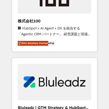
drive adoption from week one, in your time
zone. What we do ➤ Onboarding: Live in
weeks, with workflows built around your
business, not a template. ➤ Migration: Move
株式会社100
from any legacy CRM. Zero downtime, full
🏢 HubSpot × AI Agent × DX を統合する
data integrity. ➤ Implementation: Configure
「Agentic CRM パートナー」 経営課題と現場業
HubSpot to run your revenue process. Sales,
務をつなぐAIネイティブ・エージェンシーとし
marketing, and service wired together. ➤ AI
Elite Solutions Partner
4.9
て、HubSpot Eliteの実装力で顧客フロント業務
and Integrations: Layer Breeze AI, custom
を再設計します。 💡 100inc は何をする会社
agents, and APIs to remove manual work. ➤
か？ HubSpotを共通基盤に、AIエージェントを
Ongoing Management: Monthly tune-ups,
組み込んだ顧客フロント業務（マーケティン
feature rollouts, adoption coaching. Buying
グ・営業・CS）を組織全体で設計・実装する日
HubSpot, switching to it, or reviving a stale
本のAIネイティブ・エージェンシーです。事業
portal? We are built for the work.
部・グループ会社・部門が分立する組織で、デ
ータと業務プロセスのサイロ化を、CRMを軸と
した全社共通基盤に再構築します。意思決定
者・PMO・現場担当者に並走します。 1️⃣
HubSpot導入・活用支援 顧客データの一元化か
Bluleadz | GTM Strategy & HubSpot