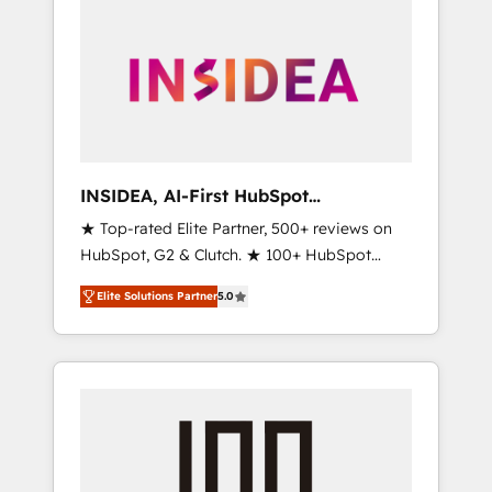
INSIDEA, AI-First HubSpot
Onboarding & RevOps
★ Top-rated Elite Partner, 500+ reviews on
HubSpot, G2 & Clutch. ★ 100+ HubSpot
Certified Experts & Trainers across the team
Elite Solutions Partner
5.0
★ 1,500+ implementations across five
continents ★ AI-First, RevOps-led,
Onboarding obsessed ★ Company of the
Year 2024/25 INSIDEA helps growing
companies turn HubSpot into a revenue
engine. We onboard your team, migrate your
data, and build AI-powered workflows that