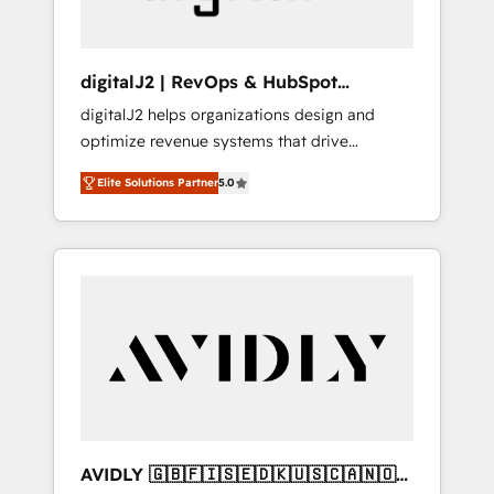
digitalJ2 | RevOps & HubSpot
Implementations
digitalJ2 helps organizations design and
optimize revenue systems that drive
scalable, predictable growth. As a triple-
Elite Solutions Partner
5.0
accredited HubSpot Solutions Partner, we
specialize in both strategic RevOps planning
and hands-on technical execution - building
the operational foundation companies need
to thrive. Industries we specialize in: -
Manufacturing - Healthcare - Financial
Services - Managed IT (MSP) - Franchises -
Professional Services - And more! How we
help: ✔️ Full HubSpot implementations and
portal optimization ✔️ Data migrations, CRM
architecture, and reporting foundations ✔️
AVIDLY 🇬🇧🇫🇮🇸🇪🇩🇰🇺🇸🇨🇦🇳🇴
Custom integrations and workflow