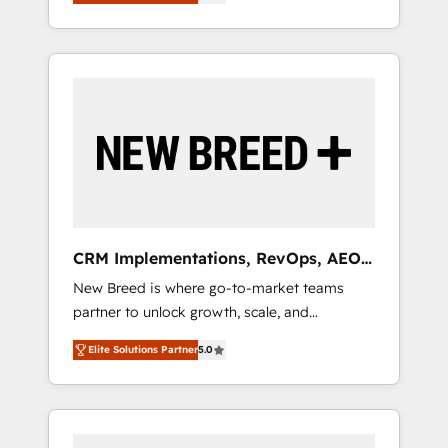
unified ecosystem includes specialized
OS Partner | 16+ Years Experience | 1,000+
とサイト構造を最適化。 🏆 なぜ100incを選ぶ
divisions Globalia (AI & Software) and Point
Five-Star Reviews
のか？ ✓ HubSpot Eliteパートナー認定 ✓
Success Media (Paid Media), making this the
HubSpotアワード受賞・HUGリーダー ✓
official home for all three brands. 🔄
ISO27001:2022 / ISO9001:2015 取得 ✓ 400社
Implementation & Integration - Seamless
以上の導入実績 ✓ HubSpot大百科 出版 CRM・
migrations and system integrations powered
AI活用に関するご相談、現状整理の壁打ちな
by Globalia’s technical development team. -
ど、構想段階からお気軽にお問い合わせくださ
19 HubSpot-certified trainers to drive
い。
platform adoption. 📈 Revenue Generation -
Full-funnel marketing and high-performance
advertising via Point Success Media. - Expert
CRM Implementations, RevOps, AEO
deployment of Breeze AI and custom agents
+ Web, Demand Gen
New Breed is where go-to-market teams
to automate growth. 🏆 Elite Excellence - 8
partner to unlock growth, scale, and
platform accreditations and deep HIPAA-
transformation. We help companies activate
compliance expertise. - A team of 250+
Elite Solutions Partner
5.0
HubSpot’s AI-powered customer platform
experts dedicated to your resilient growth.
and operationalize HubSpot’s Loop
Marketing framework through expert-led
services, smart agents, and purpose-built