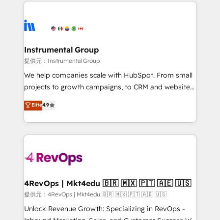
service creative agencies in the HubSpot
hire a marketing agency for an Ops problem. Don't
ecosystem, we blend strategy, technology, & award-
hire a technical agency for a growth problem. Hire a
winning design to build scalable, globally
partner built to solve both.
regionalized HubSpot websites, integrated
marketing campaigns, & RevOps frameworks that
Instrumental Group
fuel long-term success We connect the entire
提供元：Instrumental Group
customer lifecycle through seamless integrations,
We help companies scale with HubSpot. From small
ensure long-term adoption with change-
projects to growth campaigns, to CRM and websites.
management programs, and align marketing, sales,
Hire an agency that's experienced in every inch of
Elite
4.9
and service to drive sustainable growth With 6 key
HubSpot and willing to work hand-in-hand with your
HubSpot accreditations and experience across
team to simplify the complex and build a better
hundreds of organizations in dozens of industries,
experience for your team and customers.
there’s a good chance one of our globally integrated
teams has worked with clients just like you Let’s
explore whether S2 is the partner you’ve been
looking for...and get your next big initiative moving!
4RevOps | Mkt4edu 🇧🇷 🇲🇽 🇵🇹 🇦🇪 🇺🇸
提供元：4RevOps | Mkt4edu 🇧🇷 🇲🇽 🇵🇹 🇦🇪 🇺🇸
Unlock Revenue Growth: Specializing in RevOps -