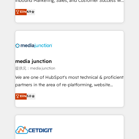
Inbound Marketing, Sales, and Customer Success We
specialize in driving revenue growth for companies
Elite
4.9
across industries through tailored marketing, sales,
and customer success strategies, utilizing RevOps
methodologies. As Latin America's largest HubSpot
partner and a global leader in education market, we
offer unparalleled insights. Operating in five
countries—Brazil, UAE (Abu Dhabi/Dubai/Sharjah),
Mexico, USA, and Portugal—we've executed over a
media junction
hundred successful operations. Our approach,
提供元：media junction
rooted in RevOps principles, integrates analysis,
We are one of HubSpot's most technical & proficient
training, planning, and qualification. Leveraging
partners in the area of re-platforming, website
technology, data analytics, CRM optimization, and
design & development. We specialize in multi-hub
Elite
5.0
inbound marketing tactics, we focus on
implementations for mid-market & enterprise
understanding, nurturing, and converting leads.
companies. We are woman-owned, powered by
Partner with us to unlock your business's full
coffee, and we ❤️ dogs. We produce award-winning
potential and achieve sustained growth in today's
work for our clients. 🏆2023 Technical Expertise
competitive market.
Impact Award 🏆2022 Technical Expertise Impact
Award 🏆2022 Platform Migration Excellence Impact