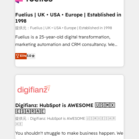
G-Cloud 14 CCS (Crown Commercial Service)
framework, meaning we've been accredited by
Fuelius | UK • USA • Europe | Established in
1998
HubSpot and vetted by the CCS, which means we
can support public sector companies as well the
提供元：Fuelius | UK • USA • Europe | Established in 1998
other ones listed in our profile. Our services: -
Fuelius is a 25-year-old digital transformation,
HubSpot implementation - HubSpot CMS website
marketing automation and CRM consultancy. We
build We can do lots of things. But everything we do
enable mid-market and enterprise clients to
Elite
5.0
is there for you to: - Grow revenue, and run your
maximise their return from digital and fuel their
business more efficiently - Build stronger
growth. We modernise platforms, streamline
relationships with customers - Make better
operations that are causing inefficiencies, improve
decisions with data - Find a new voice and reach
customer experiences, integrate systems, and
more people - Get the most out of your HubSpot
supercharge revenue operations Key services: • CRM
investment
Implementation • Systems Integration • Digital
Transformation / Web Development • RevOps &
Digifianz: HubSpot is AWESOME 🇺🇸🇲🇽
🇪🇸🇦🇷🇦🇪
Sales Consulting • Marketing Automation What
makes us different? 🚀 Top 0.5% of global HubSpot
提供元：Digifianz: HubSpot is AWESOME 🇺🇸🇲🇽🇪🇸🇦🇷
🇦🇪
agencies ⚙️ The strongest technical ability and
You shouldn't struggle to make business happen. We
integration capabilities 💼 Consultative, long-term