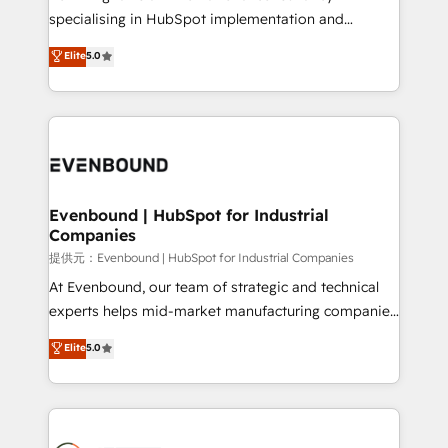
specialising in HubSpot implementation and
Antropic's Claude business transformation, with
Elite
5.0
offices in Dublin, Munich, Rotterdam, Lisbon, and
New York. We help organisations unlock their full
revenue potential by deeply integrating core
business systems, ERP, e-commerce platforms, and
beyond, with HubSpot, and layering Anthropic's
Claude AI across the processes that matter most.
From automating complex workflows to surfacing
Evenbound | HubSpot for Industrial
Companies
insights buried in data, we build intelligent systems
that think, connect, and scale. Our approach goes
提供元：Evenbound | HubSpot for Industrial Companies
beyond configuration. We embed ourselves in our
At Evenbound, our team of strategic and technical
clients' operations, understand how their business
experts helps mid-market manufacturing companies
actually runs, and architect solutions that make
achieve real growth. We specialize in delivering
Elite
5.0
technology work harder — so their people don't
tailored solutions that drive results by leveraging
have to. 900+ customers worldwide have trusted
HubSpot’s platform and data to fuel success.
Periti to turn their data into diamonds. 💎
Technical Solutions: - HubSpot Technical Consulting -
HubSpot CRM Implementation - HubSpot