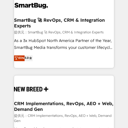
革を、構想から実装・定着までPMOとして主導。「設
stalling growth. Fix your ICP, Math, and Story to stop
定の代行ではなく、設計の責任」を引き受け、部門横断
"accelerating a mess." ⚙️ Elite Engineering & AI
の統合・浸透・変革管理を実行します。 ▸ CMS戦略設
Scalable Architecture: Zero-technical-debt setup
SmartBug 🚀 RevOps, CRM & Integration
計・構築：リード獲得・CVR・SEOを前提にした情報設
Experts
across all Hubs, validated by our 7 HubSpot
計・導線設計・テンプレート設計をContent Hubで一体
Accreditations. AI-Powered RevOps: Breeze AI,
提供元：SmartBug 🚀 RevOps, CRM & Integration Experts
提供。 ▸ 既存CRM・MAからの移行支援：Salesforce・
custom AI agents, and high-integrity migrations for
As a 3x HubSpot North America Partner of the Year,
Marketo・Pardot等からの移行、カスタム設計、履歴
total reporting clarity. Security & Compliance: SOC 2
SmartBug Media transforms your customer lifecycle
データ移行と活用設計まで。 ▸ AEO対応：ChatGPT・
Type II and HIPAA attested for enterprise-grade data
into a revenue engine. Our unified ecosystem
Elite
5.0
Perplexity等のAI検索からの流入・引用を前提にコンテ
security. 🏆 Why Bluleadz? GTM OS Partner | 16+
includes specialized divisions Globalia (AI &
ンツとサイト構造を最適化。 🏆 なぜ100incを選ぶの
Years Experience | 1,000+ Five-Star Reviews
Software) and Point Success Media (Paid Media),
か？ ✓ HubSpot Eliteパートナー認定 ✓ HubSpotアワ
making this the official home for all three brands. 🔄
ード受賞・HUGリーダー ✓ ISO27001:2022 /
Implementation & Integration - Seamless migrations
ISO9001:2015 取得 ✓ 400社以上の導入実績 ✓
and system integrations powered by Globalia’s
HubSpot大百科 出版 CRM・AI活用に関するご相談、現
technical development team. - 19 HubSpot-certified
状整理の壁打ちなど、構想段階からお気軽にお問い合わ
trainers to drive platform adoption. 📈 Revenue
CRM Implementations, RevOps, AEO + Web,
せください。
Demand Gen
Generation - Full-funnel marketing and high-
performance advertising via Point Success Media. -
提供元：CRM Implementations, RevOps, AEO + Web, Demand
Gen
Expert deployment of Breeze AI and custom agents