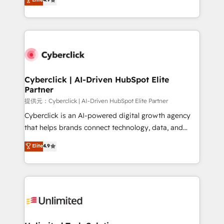
150+ HubSpot-certified experts, we deliver scalable
contexto, la IA improvisa. Con el tuyo, se vuelve una
solutions to complex GTM and RevOps challenges.
ventaja que nadie más tiene. No es teoría: somos
Our Expertise 🔹 Onboarding & Implementation:
Partner Elite con +700 implementaciones en LATAM.
Accredited HubSpot Partner, ensuring smooth setup
tailored to your GTM motion. 🔹 Migrations:
Accredited HubSpot Partner, ensuring migration
from other CRMs to HubSpot without data loss or
Cyberclick | AI-Driven HubSpot Elite
Partner
downtime. 🔹 RevOps Strategy: Align teams,
processes, and data to drive revenue efficiency. 🔹
提供元：Cyberclick | AI-Driven HubSpot Elite Partner
Integrations: Connect HubSpot with your tech stack
Cyberclick is an AI-powered digital growth agency
for better adoption. 🔹 Custom Solutions: Build
that helps brands connect technology, data, and
tailored apps, workflows, and configurations. We are
creativity to achieve measurable results. Founded in
Elite
4.9
SOC 2 Type II and ISO 27001 certified, reinforcing
Barcelona and operating across Spain, LATAM, and
our commitment to data security and compliance. At
the UK, we support global companies in building
OneMetric, we help revenue teams focus on the
smarter marketing, sales, and customer success
OneMetric that matters most: revenue.
strategies. As the only HubSpot Elite Partner in
Iberia (Spain & Portugal), we combine human insight
with intelligent automation to drive sustainable
growth. Our multidisciplinary team designs solutions