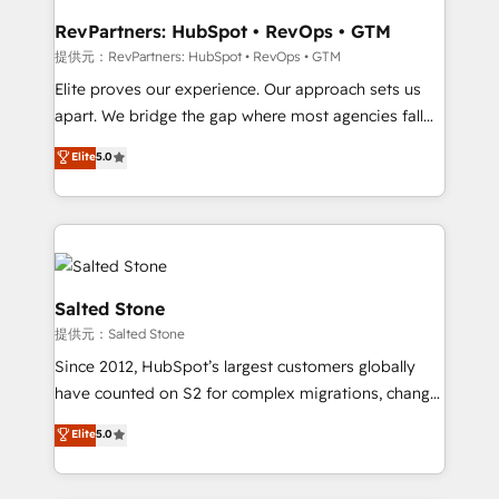
workflows that drive adoption from week one, in
your time zone. What we do: ➤ Onboarding: Live in
RevPartners: HubSpot • RevOps • GTM
weeks, with workflows built around your business,
提供元：RevPartners: HubSpot • RevOps • GTM
not a template. ➤ Migration: Move from any legacy
Elite proves our experience. Our approach sets us
CRM. Zero downtime, full data integrity. ➤
apart. We bridge the gap where most agencies fall
Implementation: Configure HubSpot to run your
short by combining GTM strategy with technical
Elite
5.0
revenue process. Sales, marketing, and service wired
execution to solve the right problem with the right
together. ➤ AI and Integrations: Layer Breeze AI,
solution. As the only firm in the world to hold Elite
custom agents, and APIs to remove manual work. ➤
Partner Accreditations with both HubSpot and Clay,
Ongoing Management: Monthly tune-ups, feature
our clients gain a unique advantage in CRM
rollouts, adoption coaching. Buying HubSpot,
architecture, pipeline generation, data intelligence,
switching to it, or reviving a stale portal? We are
and go-to-market execution. Why B2B Businesses
Salted Stone
built for the work.
Choose RP: - Secure: Soc2 compliant 🛡️ - Pricing:
提供元：Salted Stone
Implementations starting at $1,5k 💵 - Speed: Launch
Since 2012, HubSpot’s largest customers globally
in 14 days ⚡ - Global: 250 professionals across five
have counted on S2 for complex migrations, change
continents 🌐 - Scale: Fastest tiering Elite HubSpot
management, systems integration, and creative
Partner 🪴 - Sales Hub: More implementations than
Elite
5.0
solutions that deliver measurable impact and
any other Partner 💻 - Migrations: We convert
transform brand experiences As one of the few full-
Salesforce addicts to HubSpot evangelists 🧡 Don't