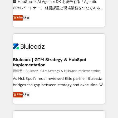
🏢 HubSpot × AI Agent × DX を統合する「Agentic
CRM パートナー」 経営課題と現場業務をつなぐAIネイ
ティブ・エージェンシーとして、HubSpot Eliteの実装
Elite
4.9
力で顧客フロント業務を再設計します。 💡 100inc は何
をする会社か？ HubSpotを共通基盤に、AIエージェン
トを組み込んだ顧客フロント業務（マーケティング・営
業・CS）を組織全体で設計・実装する日本のAIネイテ
ィブ・エージェンシーです。事業部・グループ会社・部
門が分立する組織で、データと業務プロセスのサイロ化
を、CRMを軸とした全社共通基盤に再構築します。意
Bluleadz | GTM Strategy & HubSpot
Implementation
思決定者・PMO・現場担当者に並走します。 1️⃣
HubSpot導入・活用支援 顧客データの一元化から、
提供元：Bluleadz | GTM Strategy & HubSpot Implementation
GTMの見える化・自動化まで。全Hub統合運用、デー
As HubSpot's most reviewed Elite partner, Bluleadz
タ品質設計、グループ横断のCRM統合に対応します。
bridges the gap between strategy and execution. We
2️⃣ AIエージェント組織構築 営業・マーケティング業務
don't just "set up tools" — we install the GTM
Elite
4.9
の一部をAIが自律実行する組織への移行を設計・実装。
Operating System (GTM OS) to align your leadership
Breeze・Claude等をHubSpotと連携させ、役割定義・
and engineer a portal that drives predictable
運用ルール・成果指標まで含めて設計します。 3️⃣ 全社
revenue velocity. 🚀 GTM Strategy & Alignment
DX × AI推進のPMO伴走支援 複数部門をまたぐDX×AI変
Workshops & Sprints: Identify "Valleys of Death"