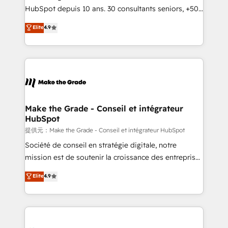
South Africa. Certified compliant with ISO/IEC
HubSpot depuis 10 ans. 30 consultants seniors, +500
27001:2022 and ISO 9001:2015 across all seven
clients, un ROI mesurable. Notre mission : faire de
Elite
4.9
international offices and 175+ employees.
HubSpot un vrai levier de performance pour votre
organisation. Cela passe par la compréhension de
vos processus, la fiabilisation de vos données et
l'alignement de vos équipes — avant même d'ouvrir
la plateforme. Nos domaines d'intervention : -
Intégration & paramétrage HubSpot - Migration CRM
& reprise de données - Stratégie RevOps &
Make the Grade - Conseil et intégrateur
HubSpot
alignement Marketing / Sales - Data, reporting &
tableaux de bord - Onboarding, audit &
提供元：Make the Grade - Conseil et intégrateur HubSpot
optimisation - Intégrations métiers (ERP, téléphonie,
Société de conseil en stratégie digitale, notre
e-commerce) - Formation & accompagnement au
mission est de soutenir la croissance des entreprises
changement Nous intervenons auprès des PME, ETI
B2B à travers l’acquisition de nouveaux clients,
Elite
4.9
et grandes entreprises en France et à l'international,
l'intégration CRM et le développement des revenus
dans des secteurs variés : SaaS, immobilier,
auprès de vos comptes existants. En France et à
industrie, éducation, banque & assurance, transport
l'international, nous travaillons avec des ETI
& logistique.
ambitieuses, des grands groupes voulant aller au-