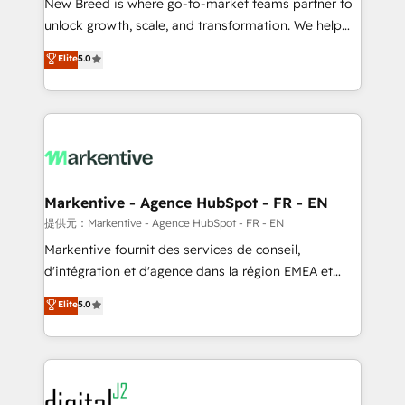
New Breed is where go-to-market teams partner to
to automate growth. 🏆 Elite Excellence - 8 platform
unlock growth, scale, and transformation. We help
accreditations and deep HIPAA-compliance
companies activate HubSpot’s AI-powered
expertise. - A team of 250+ experts dedicated to
Elite
5.0
customer platform and operationalize HubSpot’s
your resilient growth.
Loop Marketing framework through expert-led
services, smart agents, and purpose-built apps,
tailored to your business. Together, we unlock
results, fast. ⚙️CRM & RevOps: Align all Hubs to your
buyer journey for clean data, scalability, & reporting.
🎯Demand Gen & ABM: Drive pipeline with inbound,
Markentive - Agence HubSpot - FR - EN
ABM, AEO, SEO, & paid media. 👩‍💻Web Design:
提供元：Markentive - Agence HubSpot - FR - EN
Build high-performing websites with UX, messaging,
Markentive fournit des services de conseil,
& conversion strategy that drive results. 🤖AI
d'intégration et d'agence dans la région EMEA et
Strategy: Activate Breeze Agents, configure HubSpot
North America. Avec plus de 115 experts en
Elite
5.0
AI, & maximize AEO with tailored AI services. 🧩
marketing automation, Growth, Revops, CRM et
Integrations: Extend HubSpot with custom
webdesign. Markentive is both a consulting firm, a
integrations, hosting, & maintenance.
digital agency and an integrator. With over 115
experts in marketing automation, growth, revops,
CRM and webdesign (We focus on EMEA - USA