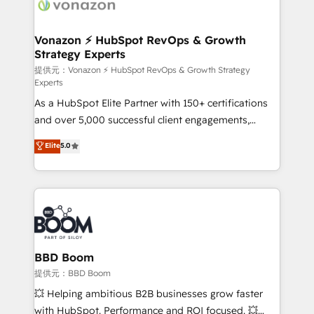
delà d’une simple transformation digitale et des
startups florissantes. Nos 3 grandes expertises sont :
➤ L’intégration de CRM et de méthodologie RevOps
Vonazon ⚡ HubSpot RevOps & Growth
Strategy Experts
pour aligner les équipes marketing, commerciales et
support client (data migration, synchronisation API,
提供元：Vonazon ⚡ HubSpot RevOps & Growth Strategy
Experts
audit et maintenance) ➤ La création de sites internet
As a HubSpot Elite Partner with 150+ certifications
de conversion qui transforment les visiteurs en
and over 5,000 successful client engagements,
opportunités d'affaires ➤ La mise en place de
Vonazon turns marketing complexity into
stratégies d'acquisition marketing (SEO, SEA,
Elite
5.0
measurable, scalable growth. From onboarding to
inbound, automatisation marketing, ABM, IA,
enterprise-grade campaigns, our in-house team
emailing) Informations clés : - 10 ans d'expérience -
builds scalable strategies that drive long-term
100+ intégrations CRM HubSpot réussies - 40
revenue. ⚙️ HubSpot Integration & Optimization •
experts conseil - 150 certifications HubSpot
Seamless CRM, CMS, and automation setup •
cumulées
Complex platform migrations and data cleanups •
Custom APIs and third-party integrations 📈 End-to-
BBD Boom
End Revenue Acceleration • Lifecycle marketing and
提供元：BBD Boom
pipeline growth programs • Sales enablement tools
💥 Helping ambitious B2B businesses grow faster
and CRM optimization • Retention strategies with
with HubSpot. Performance and ROI focused. 💥