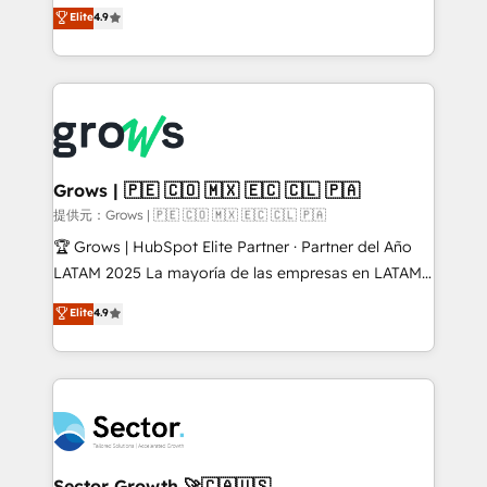
organization's needs and goals first and think along
Elite
4.9
constraints. By the Numbers 🏆 Top 1% of all
with your organization. We are only satisfied once
HubSpot partners 🔄 Top 5% globally in client
you are too. Why Systony? - 20+ years of
retention 📅 10+ years of consistent results Who We
experience with CRM, Marketing, Sales & Service
Serve Revenue teams, marketing leaders, and sales
implementations - 500+ successful onboardings -
ops at mid-market companies ready to move
Own back-end developers - Complex data
beyond spreadsheets into unified systems that
migrations (e.g. Salesforce, MS Dynamics, Perfect
drive real business results.
View, SuperOffice) - Custom integrations (e.g. MS
Grows | 🇵🇪 🇨🇴 🇲🇽 🇪🇨 🇨🇱 🇵🇦
Business Central, Navision, AX, SAP, Exact, AFAS) We
提供元：Grows | 🇵🇪 🇨🇴 🇲🇽 🇪🇨 🇨🇱 🇵🇦
focus on growing B2B companies in the SME sector
🏆 Grows | HubSpot Elite Partner · Partner del Año
such as manufacturing, SaaS, business services and
LATAM 2025 La mayoría de las empresas en LATAM
wholesaler companies. As an experienced HubSpot
no tienen un problema de herramientas. Tienen un
Elite
4.9
partner, we know how important user adoption is.
problema de orden. Equipos desalineados, datos
That's why we have developed a step-by-step
dispersos y procesos que dependen de personas
implementation process that focuses on user
clave — no de sistemas. Eso frena el crecimiento,
adoption. We’re experts on connecting data,
aunque tengas buena tecnología y ganas de escalar.
technology and people with each other. Together we
⚙️ Grows ordena los procesos comerciales, alinea
strive for optimal customer processes and
marketing, ventas y servicio, e implementa HubSpot
experiences. Systony – We believe you can grow!
de forma que genera resultados reales desde las
Sector Growth 🚀🇨🇦🇺🇸