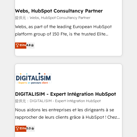
www.bbdboom.com
our customers grow and finding solutions that fit
their unique business needs. We are thrilled to have
Webs, HubSpot Consultancy Partner
Blue Frog in the HubSpot ecosystem leading the
提供元：Webs, HubSpot Consultancy Partner
way for customers!" - Yamini Rangan, CEO of
Webs, as part of the leading European HubSpot
HubSpot “Our experience with the team at Blue Frog
platform group of 150 Fte, is the trusted Elite
has been nothing short of extraordinary. Their years
HubSpot CRM Partner offering you a roadmap on
Elite
4.8
of experience and quality of skilled staff has earned
maximizing EBITDA and achieving Commercial
them a trusted reputation within the HubSpot
Excellence. With our targeted processes, we
ecosystem as a reliable partner capable of delivering
strengthen your digital transformation and minimize
remarkable experiences for our most sophisticated
costs. As HubSpot's Advanced Accredited CRM
clients.” - Brian Garvey, VP, Solutions Partner
Implementation partner, we provide expertise to
Program, HubSpot.
drive your business forward. Since 2015 we are fully
dedicated to HubSpot and with an experienced
DIGITALISIM - Expert Intégration HubSpot
team (50+), we work with reputable companies in
提供元：DIGITALISIM - Expert Intégration HubSpot
B2B sectors such as manufacturing, SaaS and
Nous aidons les entreprises et les dirigeants à se
business services. We prepare a customized
rapprocher de leurs clients grâce à HubSpot ! Chez
business case that demonstrates the value and
DIGITALISIM, nous avons l'intime conviction que la
Elite
5.0
impact of your digital transformation, including a
réussite des entreprises passe par l’innovation web,
detailed financial rationale with a focus on ROI and