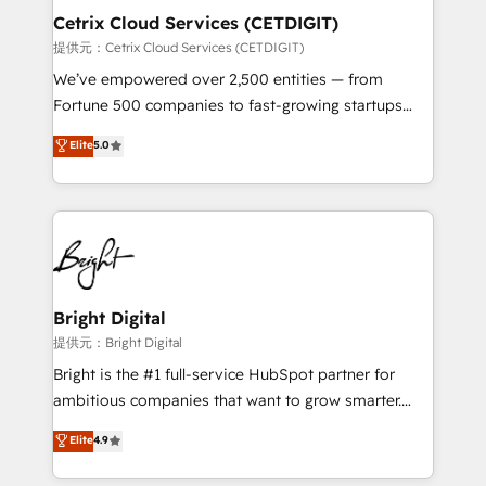
Award 🏆2020 Elite Solutions Partner 🏆2019
Cetrix Cloud Services (CETDIGIT)
Integrations HubSpot Impact Award 🏆2019
提供元：Cetrix Cloud Services (CETDIGIT)
Marketing Enablement HubSpot Impact Award 🏆
We’ve empowered over 2,500 entities — from
2018 Website Design HubSpot Impact Award 🏆2017
Fortune 500 companies to fast-growing startups
Website Design HubSpot Impact Award 🏆2016
and nonprofits — to streamline operations, scale
Elite
5.0
Growth-Driven Design Agency of the Year 🏆2016
revenue, and unlock the full potential of HubSpot.
Sales Enablement HubSpot Impact Award 🏆2015
With deep technical and industry expertise, we fuse
Growth-Driven Design Agency of the Year 🏆2015
automation, integration, and AI innovation to deliver
Became the 5th Agency to reach Diamond 🏆2014
lasting impact. We specialize in: • Turnkey and end-
HubSpot COS Performance Award 🏆2014 HubSpot
to-end HubSpot implementations • Onboarding for
COS Design Award 🏆2013 HubSpot Marketplace
Sales, Service, Marketing & Content Hubs • AI voice
Provider of the Year 🏆2011 Became a HubSpot
and chat agents, predictive automation, and smart
Bright Digital
Partner 📆Founded in 1997
workflows • Salesforce + HubSpot integration •
提供元：Bright Digital
Website design and CMS development • ERP
Bright is the #1 full-service HubSpot partner for
integration: SAP, NetSuite, Microsoft Dynamics, … •
ambitious companies that want to grow smarter.
Data cleansing and CRM migration from any
From HubSpot onboarding, to training, from
Elite
4.9
platform • Client/member portals built on HubSpot •
developing a new website to lead generation and
CaterSuite for the catering industry • Custom and
digital marketing; we do it all (and with great