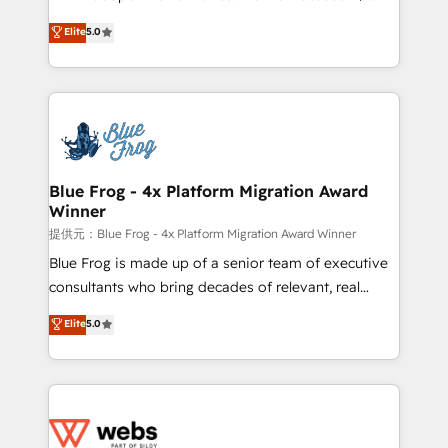
customer journey mapping 🏅 Elite-Level HubSpot
BBD Boom is the HubSpot partner that can help you
Elite
5.0
Execution • 750+ onboardings and 2,000+
to HubSpot Better. We work with your teams to
implementations • Deep expertise across marketing,
solve all your HubSpot challenges and improve user
sales, and service hubs • Built-in flexibility for
adoption, sales process and marketing results.
startups to global brands
Services 📚 Onboarding your team to HubSpot for
the first time 🔧 Designing and optimising your
HubSpot set-up for better results 🌐 Website design
and build using HubSpot 🔌 Integrating HubSpot
Blue Frog - 4x Platform Migration Award
Winner
with other systems 🎓 Training your teams to be
HubSpot pros 📊 Lead generation services using
提供元：Blue Frog - 4x Platform Migration Award Winner
HubSpot Why us? - SIX HubSpot Accreditations -
Blue Frog is made up of a senior team of executive
awarded by HubSpot after a rigorous process for
consultants who bring decades of relevant, real
CRM, Solutions Architecture, Onboarding , Data
world experience to our client engagements. "Blue
Elite
5.0
Migration, Custom Integration & Platform
Frog is a top, trusted partner in HubSpot's
Enablement -Onboarded over 500 businesses to
ecosystem for a reason. Their team brings over a
HubSpot -Top 1% of partners worldwide -In-house
decade of experience to the table, along with deep
team of 25+ experts Contact us today to help you
knowledge of the HubSpot platform and strategies
get more from your investment in HubSpot.
for driving growth. They are committed to helping