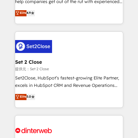
help companies get out of the rut with experienced,
partners who will embed ourselves into your
process-oriented teams implementing HubSpot
business, processes and systems 🏢 We specialise in
Elite
4.9
Marketing, Sales, Service, CMS and Operations Hub,
working with mid-market and enterprise
so selling and actually engaging with your customers
organisations, global organisations and those with
feels easy and pain-free. We are a top ranked
complex use cases 🏆 CRM Implementation,
HubSpot Elite Partner, winner of Rookie of the Year
Platform Enablement, Custom Integration and
and Customer First Awards, 4.9/5 rating in HubSpot
Onboarding Accredited 🔐 ISO27001 & ISO9001
Reviews and 4.9/5 rating in Clutch Reviews. Digifianz
Certified
helps the following industries: logistics & 3PL, home
Set 2 Close
improvement & construction, branding and
提供元：Set 2 Close
commercialization, real estate, health, education,
Set2Close, HubSpot’s fastest-growing Elite Partner,
SaaS, Software Dev & IT and consulting, make the
excels in HubSpot CRM and Revenue Operations
most out of their HubSpot experience operating in
(RevOps) services to boost B2B sales and growth.
Elite
5.0
the United States, EU, UAE, Mexico and Latin
As a top HubSpot Elite Partner, we specialize in
America. From casual user to super fan: make
custom HubSpot CRM solutions. Our experts design,
HubSpot an experience you LOVE!
implement, and optimize systems to enhance user
experience, functionality, and adoption across sales,
marketing, and service teams. From setup to
refinement, we streamline workflows, improve lead