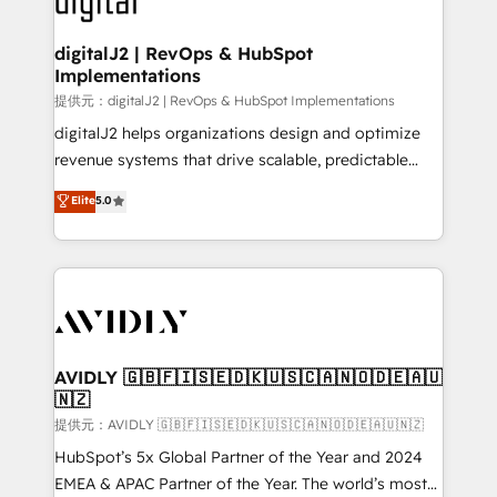
customers).
digitalJ2 | RevOps & HubSpot
Implementations
提供元：digitalJ2 | RevOps & HubSpot Implementations
digitalJ2 helps organizations design and optimize
revenue systems that drive scalable, predictable
growth. As a triple-accredited HubSpot Solutions
Elite
5.0
Partner, we specialize in both strategic RevOps
planning and hands-on technical execution - building
the operational foundation companies need to
thrive. Industries we specialize in: - Manufacturing -
Healthcare - Financial Services - Managed IT (MSP) -
Franchises - Professional Services - And more! How
we help: ✔️ Full HubSpot implementations and portal
AVIDLY 🇬🇧🇫🇮🇸🇪🇩🇰🇺🇸🇨🇦🇳🇴🇩🇪🇦🇺
🇳🇿
optimization ✔️ Data migrations, CRM architecture,
and reporting foundations ✔️ Custom integrations
提供元：AVIDLY 🇬🇧🇫🇮🇸🇪🇩🇰🇺🇸🇨🇦🇳🇴🇩🇪🇦🇺🇳🇿
and workflow automation ✔️ User adoption
HubSpot’s 5x Global Partner of the Year and 2024
programs, training, and enablement Through project-
EMEA & APAC Partner of the Year. The world’s most