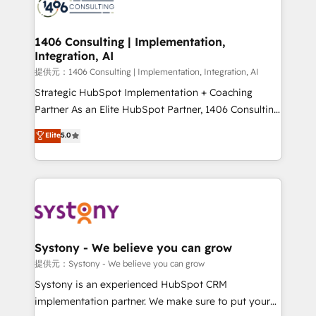
Onboarding - Data Migration & Integrations -
Technical Audit & Optimization Strategic Solutions: -
Revenue Operations - Inbound Marketing -
1406 Consulting | Implementation,
Integration, AI
Outbound Marketing - HubSpot CMS Website
Design & Development We empower our clients to
提供元：1406 Consulting | Implementation, Integration, AI
reach their full potential by providing transparent,
Strategic HubSpot Implementation + Coaching
relationship-driven support. With over 300 HubSpot
Partner As an Elite HubSpot Partner, 1406 Consulting
certifications and accreditations, we deliver both the
helps mid-market revenue teams transform how
Elite
5.0
technical know-how and strategic guidance you
they sell, market, and serve. We don't just build your
need to succeed.
HubSpot—we teach your team to own it, then stay
to help you keep winning. What We Do ⚙️ CRM
Implementations across Marketing, Sales, Service,
Data & Content 📈 Sales & Marketing Alignment +
Revenue Team Enablement 🤖 Breeze AI & Custom
Agent Creation 🔄 Custom Integrations & Data
Systony - We believe you can grow
Migration Why 1406 We become part of your team.
提供元：Systony - We believe you can grow
Your team learns while we build. We fix what others
Systony is an experienced HubSpot CRM
broke. Built for mid-market reality—practical
implementation partner. We make sure to put your
solutions that work with your actual headcount and