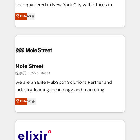
NetSuite, Snowflake, and Salesforce; HubSpot CMS
headquartered in New York City with offices in
development; AI automation; and data services. As
Toronto, London and Melbourne. As a global
Elite
4.9
a Ticketmaster Nexus Partner, we deliver advanced
HubSpot partner, we specialize in working with
sports and events integrations in the HubSpot
sophisticated B2B companies to implement the
ecosystem. We also build and maintain proprietary
HubSpot CRM platform across client organizations.
HubSpot apps including JinnSync. Our credentials
Our vertical market expertise includes
include five HubSpot Academy accreditations, six
industrial/manufacturing, professional services,
HubSpot Awards, recognition in Financial Services
architecture/engineering/construction (AEC),
and Real Estate, and 80+ five-star reviews.
distribution, commercial real estate, technology,
Mole Street
finserv/fintech, IT managed services, transportation
提供元：Mole Street
& logistics, energy/solar, staffing and recruiting,
We are an Elite HubSpot Solutions Partner and
media, healthcare and government contractors. Our
industry-leading technology and marketing
scope of services encompasses Platform Solutions,
consultancy. Our focus is on enterprise and mid-
Elite
5.0
Technical Solutions, Enablement Solutions, Digital
market B2B companies globally that want a strategic
Solutions and Growth Solutions. As a fully
approach to execute their goals through creative
accredited and five-star rated firm, Wendt Partners
applications of our solutions; Technical HubSpot
brings a deep bench of expertise to each client
Consulting, Content Marketing, Growth-Driven
engagement. In addition, we are SOC 2, ISO 27001,
Design, Migrations + Integrations. Mole Street’s
GDPR and HIPAA compliant for global IT security