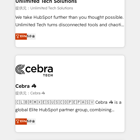
Unlimited Tech Solutions
that simplify complexity, boost performance, and
提供元：Unlimited Tech Solutions
turn innovation into real impact. 🌍 Highlights •
We take HubSpot further than you thought possible.
HubSpot Partner since 2012 • 2022 EMEA Impact
Unlimited Tech turns disconnected tools and chaotic
Award: Best Integration • 150+ successful HubSpot
processes into a seamless, high-performing revenue
Elite
5.0
projects • Clients in 30+ industries • Proprietary
engine. We combine RevOps strategy with deep
technology for integrations • Multilingual team:
technical execution to help teams scale faster—with
English, Spanish, Portuguese & Italian 👉 Grow
cleaner data, smarter automation, and more
smarter with AI and HubSpot.
predictable revenue. Specialties: · HubSpot
Implementation & Migration · Native & Custom
Integrations · Custom Development · CPQ & FSM ·
Reporting & Analytics · GTM Architecture · Sales &
Cebra 🦓
Marketing Enablement If you’re ready to elevate
提供元：Cebra 🦓
HubSpot from “just your CRM” to your growth
🇨🇱🇧🇷🇲🇽🇪🇸🇺🇸🇨🇴🇵🇪🇵🇦🇸🇻 Cebra 🦓 is a
infrastructure—let’s talk.
global Elite HubSpot partner group, combining
technology, marketing and media expertise across
Elite
5.0
Latin America and Southern Europe, with teams
across 9 countries. Born in Chile, we combine local
insight with international reach to help businesses