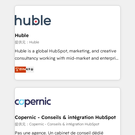
complex integrations: SAM.gov, GovWin,
results)! In short, our services include: - HubSpot
QuickBooks, PandaDoc, ClickUp, Shopify, Mapsly,
consultancy: onboarding, training, data migration -
WooCommerce, BuilderTrend, and more Experience
HubSpot development: websites, custom modules,
the difference — reach out to see how AI + HubSpot
integrations - Marketing & sales solutions: digital
can transform your business.
marketing, advertising, campaigns, content and
Huble
design We connect people, data and technology to
提供元：Huble
improve customer experiences. With our bright
Huble is a global HubSpot, marketing, and creative
people, exciting ideas and can-do mentality, we
consultancy working with mid-market and enterprise
ensure revenue growth on a daily basis. So tell us
businesses. We go beyond implementation, shaping
Elite
4.9
your challenge; our passionate and growth driven
the strategy, processes, and teams that turn
team of 100+ experts is ready for you! Driving digital
HubSpot into a genuine growth engine. Named
growth | www.brightdigital.com
HubSpot's Global Partner of the Year in 2024,
consistently ranked among their top 5 partners
worldwide, and with over 15 years in the ecosystem,
Huble has built a track record that speaks for itself.
One company, one operating model, delivering
Copernic - Conseils & intégration HubSpot
across offices and consulting teams in the UK, USA,
提供元：Copernic - Conseils & intégration HubSpot
Canada, Germany, France, Belgium, Singapore, and
Pas une agence. Un cabinet de conseil dédié