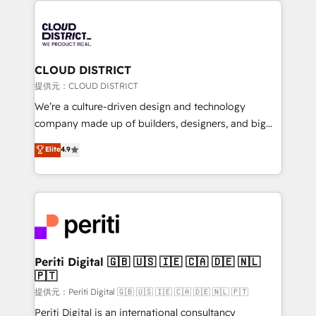
grow. For over 12 years, we’ve delivered 500+
HubSpot implementations, building end-to-end
solutions that integrate CRM, AI automation, inbound
and loop marketing, content, and digital creativity.
CLOUD DISTRICT
Our multicultural team works in Spanish, Portuguese,
提供元：CLOUD DISTRICT
and English to design scalable strategies that drive
We’re a culture-driven design and technology
measurable growth. 🌎 Highlights: • 10+ years as a
company made up of builders, designers, and big
HubSpot partner. • 2023 Impact Awards: Platform
thinkers. We blend strategy, design, and
Elite
4.9
Migration Excellence. • Top 3 Partner of the Year
development—always fueled by curiosity—to turn
LATAM 2022, 2023, 2024, 2025. • Partner of the Year
ideas, opportunities, and challenges into meaningful
2024. • Organizer of Aliados.ai (AI, marketing & tech
experiences. To us, technology is more than just
global congress). 👉 Ready to scale your business
code; it’s about creating things that are useful, cool,
with HubSpot? Let Cebra’s experts help you grow
and—most importantly—simple. That’s why we lean
faster, smarter, and with impact.
into bold ideas and shape them into thoughtful
products and strategies that actually make a
Periti Digital 🇬🇧 🇺🇸 🇮🇪 🇨🇦 🇩🇪 🇳🇱
🇵🇹
difference.
提供元：Periti Digital 🇬🇧 🇺🇸 🇮🇪 🇨🇦 🇩🇪 🇳🇱 🇵🇹
Periti Digital is an international consultancy