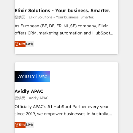
mission is empowering others to realize their
standards.
greatness, which is achieved through creating
Elixir Solutions - Your business. Smarter.
absolute clarity, derived from a well-defined
提供元：Elixir Solutions - Your business. Smarter.
strategy, executed well, and reported on with clear
As European (BE, DE, FR, NL,SE) company, Elixir
results. The culture is driven by core values; Joy, Grit,
offers CRM, marketing automation and HubSpot
Accountability, Curiosity, Authenticity, Growth
integration products and services to mid-market
Elite
5.0
Mindedness, and Clarity. We are driven to win for the
and enterprise customers. We ensure that your sales,
collective good of the company and its clientele, and
service and marketing department operates in the
dedicated to breaking the mold from the agency of
most effective way, while at the same time
the past into the consultancy of the future. Great
leveraging your commercial data for a fully
things are happening.
integrated buyers journey. Elixir is located in
Brussels, Munich, Cologne "Köln", Paris, Amsterdam
and Stockholm Elixir is a first mover and leader
Avidly APAC
when it comes to HubSpot sales and service
提供元：Avidly APAC
implementations, highly renowned for our business
Officially APAC's #1 HubSpot Partner every year
acumen, process (re-)design experience and a
since 2019, we empower businesses in Australia,
massive amount of success stories in this area. We
New Zealand, and globally to realise their full
Elite
5.0
integrate HubSpot with complex solutions like SAP,
potential through enterprise HubSpot CRM
MicroSoft, custom solutions,... Our company also has