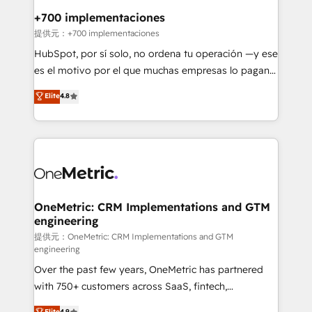
management, and speed up deal closures. With 500+
+700 implementaciones
projects completed, our Agile approach ensures your
提供元：+700 implementaciones
HubSpot CRM drives measurable results. Our
HubSpot, por sí solo, no ordena tu operación —y ese
RevOps services align your sales, marketing, and
es el motivo por el que muchas empresas lo pagan y
customer success teams for peak performance. We
aun así no crecen. Suele ser un círculo: procesos que
Elite
4.8
optimize the revenue lifecycle—lead generation to
no generan datos confiables, datos que no permiten
retention—by refining processes and eliminating
decidir bien, y decisiones que no logran mejorar los
inefficiencies. Using HubSpot tools and data-driven
procesos. Y así, vuelta tras vuelta, el negocio gira sin
strategies, we create scalable solutions that
avanzar —un problema que tiene menos que ver con
maximize profitability and adapt to your goals.
el CRM y más con cómo opera la empresa por
debajo. Te acompañamos a ordenar tu operación
paso a paso, sin frenarla, con la adopción que todos
OneMetric: CRM Implementations and GTM
engineering
buscan y pocos logran. Así HubSpot por fin rinde. Y
hay algo más: cada proceso que ordenás construye
提供元：OneMetric: CRM Implementations and GTM
engineering
el contexto real de cómo opera tu empresa —lo
Over the past few years, OneMetric has partnered
único que no se compra ni se copia—. En un mundo
with 750+ customers across SaaS, fintech,
donde todos tendrán la misma IA, va a ganar quien
healthcare, real estate, and other industries. With
tenga el mejor contexto para alimentarla. Sin
Elite
4.9