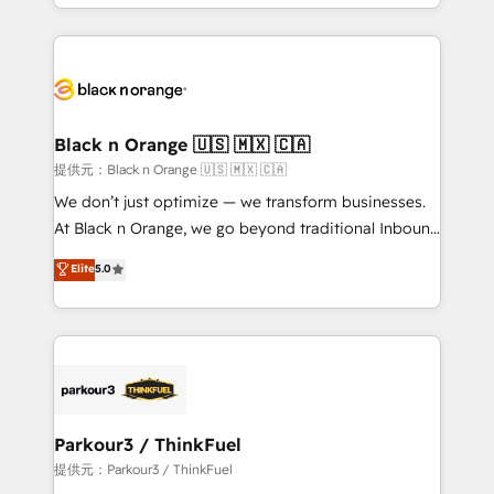
le marketing digital, et la relation client ! C'est
TCO. As a trusted extension of your team, we
pourquoi, nos experts sont à la fois capables de
believe in the power of partnership. Together, we
gérer votre projet de création de site internet, votre
embark on a transformational journey that sets your
référencement, votre stratégie digitale et le pilotage
business up for long-term success. Unlock your
et l'intégration d'HubSpot ! Les grandes phases d'un
business. If not now, when?
projet HubSpot avec DIGITALISIM : 🧽 Nettoyage,
Black n Orange 🇺🇸 🇲🇽 🇨🇦
migration et intégration des bases de données. 🚀
提供元：Black n Orange 🇺🇸 🇲🇽 🇨🇦
Développement des interfaces avec vos logiciels
We don’t just optimize — we transform businesses.
métiers ⚙️ Configuration de la plateforme HubSpot
At Black n Orange, we go beyond traditional Inbound
📈 Configuration de rapports et tableaux de bord 🤝
Marketing with our exclusive methodologies:
Elite
5.0
Book Process & Guidelines utilisateurs 🎓
BOOMS and BOOST. Together, they form a powerful
Formations des utilisateurs
combination that has driven success for over 800
businesses worldwide. As Elite HubSpot Partners, we
specialize in crafting high-performance growth
strategies that integrate data-driven marketing,
automation, and revenue intelligence to help
companies scale faster and smarter. 🔹 BOOMS:
Parkour3 / ThinkFuel
Demand generation for all your buyers With BOOMS,
提供元：Parkour3 / ThinkFuel
you invest in 100% of your buyers, accelerating your