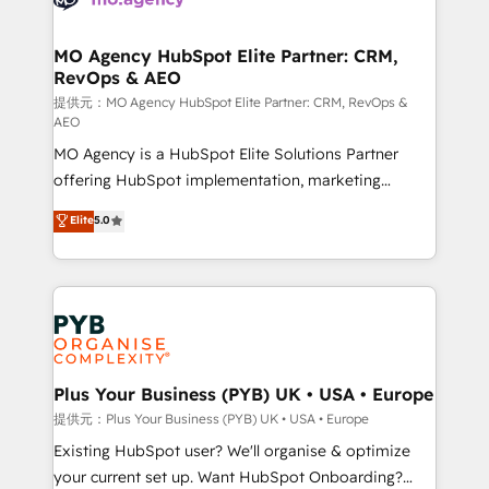
services are offered in both English & French.
processes and skilfully bring your revenue
infrastructure to life. Our collaborative approach
MO Agency HubSpot Elite Partner: CRM,
RevOps & AEO
keeps you in control whilst we plan and support the
route to your revenue goals. We have successfully
提供元：MO Agency HubSpot Elite Partner: CRM, RevOps &
AEO
supported over 500 organisations with HubSpot
MO Agency is a HubSpot Elite Solutions Partner
implementation, optimisation, training, and
offering HubSpot implementation, marketing
adoption assurance. Our tried and tested Roadmap
automation, CRM and RevOps consulting, data
methodology will ensure that you receive the best
Elite
5.0
architecture, sales enablement, lifecycle automation,
deployment experience possible. Whether you are
lead scoring and revenue reporting. HubSpot,
new to HubSpot or seeking to turn around a poor
Salesforce and integrated enterprise stacks. Digital
install, our team have the change management
Marketing, Answer Engine Optimisation, and
expertise to deliver the solutions you need.
Generative Engine Optimisation (AI Search),
HubSpot Content Hub, WordPress development,
B2B SEO, paid media, and content. We work with
Plus Your Business (PYB) UK • USA • Europe
enterprise and growth-led companies across
提供元：Plus Your Business (PYB) UK • USA • Europe
technology, professional services, financial services
Existing HubSpot user? We'll organise & optimize
and industrial sectors. Offices in Johannesburg, Cape
your current set up. Want HubSpot Onboarding?