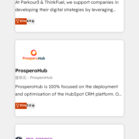
At Parkour3 & ThinkFuel, we support companies in
growth and positioning yourself as an undisputed
developing their digital strategies by leveraging
leader. 🔹 BOOST: Optimize your digital
technologies and automating their marketing and
Elite
4.9
transformation process A methodology designed to
sales processes to generate growth. Our offer spans
implement HubSpot effectively and optimize your
from Strategy to Operations. We specialize in CRM
digital processes. 🔹 Trusted by Industry Leaders
onboarding and implementation, web design, sales
With an average rating of 4.9/5 and a proven track
& marketing automation, and digital marketing. With
record of business transformation, our growth-first
extensive experience working with tech companies
approach has helped brands dominate their
and manufacturers since 2002, we are committed to
markets.
empowering our clients and developing their
ProsperoHub
autonomy. Get to grips with HubSpot through
提供元：ProsperoHub
guided implementation and seamless integration of
ProsperoHub is 100% focused on the deployment
the CRM platform into your digital ecosystem. Would
and optimisation of the HubSpot CRM platform. Our
you like support in deploying your inbound
highly experienced team of solutions experts will
Elite
5.0
marketing strategy? We'll provide support tailored
ensure that you achieve maximum adoption and
to your needs and sales objectives. With 125+
ROI from your HubSpot investment. Use our
certifications, we are part of the most certified
extensive HubSpot, sales, marketing, service and
Canadian agencies, and we both hold Onboarding
integrations expertise to lead your team on their
Accreditations. Based in Canada (coast to coast), our
HubSpot journey, design and implement your