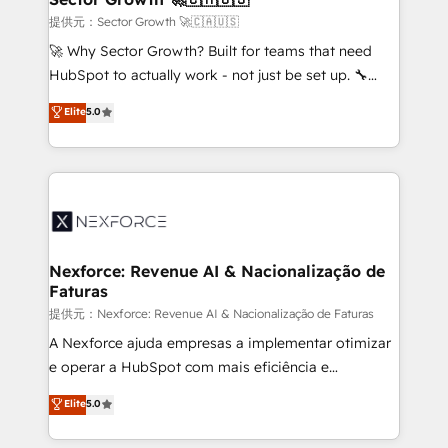
primeras semanas — no meses. 🤝 No entregamos
提供元：Sector Growth 🚀🇨🇦🇺🇸
proyectos y nos vamos. Nos quedamos como
🚀 Why Sector Growth? Built for teams that need
socios estratégicos, ayudando a sostener y escalar
HubSpot to actually work - not just be set up. 🔧
lo que construimos juntos. Porque crecer sin orden
HubSpot Experts: Onboarding, migrations,
Elite
5.0
no es crecer — es solo moverse rápido. 🌎
automation, and training built for adoption. ⚡ Highly
Operamos en Colombia, Perú, México, Ecuador,
Technical Execution: ERP, EMR and Custom
Chile, Panamá, Bolivia, Argentina y República
Integrations; complex builds delivered in weeks, not
Dominicana — con experiencia real en educación,
months. 🤖 AI Consulting & Agents: AI-powered
retail, salud, banca, bienes raíces, construcción y
workflows; automation agents; process optimization
B2B.
inside HubSpot. 🏆 Industry Experience: 🏥
Healthcare: HIPAA implementations; secure data
Nexforce: Revenue AI & Nacionalização de
Faturas
workflows 💼 Financial Services: compliant
workflows; audit-ready reporting ⚖️ Legal: client
提供元：Nexforce: Revenue AI & Nacionalização de Faturas
intake; pipeline and document workflows 🛒 E-
A Nexforce ajuda empresas a implementar otimizar
Commerce: Shopify, WooCommerce; lifecycle and
e operar a HubSpot com mais eficiência e
revenue automation 🏢 Real Estate: deal pipelines;
previsibilidade de receita. Combinamos Revenue
Elite
5.0
portfolio and lifecycle management 🏭
Operations (RevOps) e Inteligência Artificial para
Manufacturing: ERP integrations; operational
estruturar processos integrar sistemas organizar