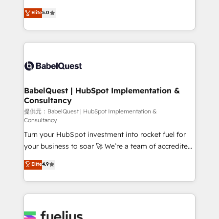
Town and London. 500+ HubSpot CRM
We'll customise your CRM & automate your business
Elite
5.0
implementations delivered. AI visibility coverage
processes. Welcome to our Profile! We can help
across ChatGPT, Claude, Perplexity, Gemini and
with... • CRM implementation, reports & workflows,
Google AI Overviews. HubSpot Impact Award -
and team training • CRM migration: Salesforce,
Customer First HubSpot Impact Award - Integrations
Pipedrive, Dynamics etc • Technical projects inc.
Innovation HubSpot Impact Award - Platform
Custom API integrations & ERP systems inc. SAP and
Migration Excellence HubSpot Impact Award -
Netsuite A little about us... • Boutique 'Elite' Team (12
Platform Excellence 35+ full-time HubSpot
super skilled members) • 150+ Clients for Sales Hub,
BabelQuest | HubSpot Implementation &
professionals.
Consultancy
Marketing Hub, Service Hub, Data Hub and Website
(CMS) • ISO/IEC 27001:2022, ISO 9001:2015 and
提供元：BabelQuest | HubSpot Implementation &
Consultancy
now... ISO 42001: 2023 certified • Exclusive AI
Turn your HubSpot investment into rocket fuel for
'GuardHub' governance framework, based on ISO
your business to soar 🚀 We’re a team of accredited
42001 - helping you 'organise complexity' 𝗥𝗲𝗮𝗱𝘆
HubSpot experts ready to help you. We can
𝗳𝗼𝗿 𝘁𝗵𝗲 𝗻𝗲𝘅𝘁 𝘀𝘁𝗲𝗽? Click the 👈 '𝗖𝗼𝗻𝘁𝗮𝗰𝘁
Elite
4.9
implement the platform into complex business
𝗯𝘂𝘀𝗶𝗻𝗲𝘀𝘀' button to get in touch (𝘸𝘦'𝘳𝘦 𝘴𝘶𝘱𝘦𝘳
environments, optimise what you've got and make
𝘳𝘦𝘴𝘱𝘰𝘯𝘴𝘪𝘷𝘦)
sure you can actually use it, build your website in
HubSpot or create an inbound marketing strategy
for you and execute it on HubSpot. We are on the