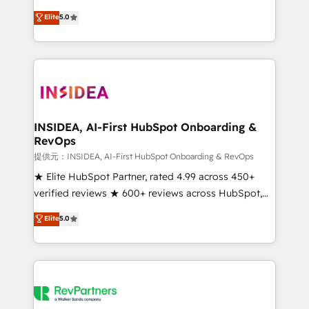
based engagements and ongoing RevOps
experienced and fully accredited HubSpot Solutions
Elite
5.0
partnerships, we guide organizations through the
Partner. 🚀 With 2,750+ HubSpot projects delivered
revenue maturity model - delivering the right
and 370+ specialists across EMEA, APAC and NAM,
improvements at the right time so operations
we de-risk complex CRM programmes and
evolve strategically and sustainably as the business
accelerate ROI across every HubSpot Hub. 🧭 From
grows.
multi-region migrations to AI-powered automation,
we turn complexity into clarity, human at global
scale. 🏆 HubSpot’s CEO called us “the partner of the
INSIDEA, AI-First HubSpot Onboarding &
RevOps
future.” Others agree it is proof of trust built through
measurable impact.
提供元：INSIDEA, AI-First HubSpot Onboarding & RevOps
★ Elite HubSpot Partner, rated 4.99 across 450+
verified reviews ★ 600+ reviews across HubSpot,
G2 & Clutch ★ 150+ in-house HubSpot-certified
Elite
5.0
experts ★ 1,500+ implementations across 25+
countries ★ AI-first, RevOps-led, onboarding-
obsessed INSIDEA helps growing companies turn
HubSpot into a revenue engine. We onboard your
team, migrate your data, and build AI-powered