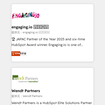
alignment 🛡️ Compliance & Data Considerations:
dados e automatizar operações. O objetivo é
HIPAA-aware; CASL-compliant; GDPR-ready
transformar a HubSpot em um verdadeiro sistema
implementations where required 💡 Why 500+
operacional de receita conectando equipes
Clients Choose Us: Elite Partner; technical, fast, and
tecnologia e dados em uma operação integrada.
built to scale.
Também somos distribuidores oficiais da HubSpot
engaging.io 🇺🇸🇦🇺
e de mais de 150 softwares globais permitindo
提供元：engaging.io 🇺🇸🇦🇺
contratar e pagar a HubSpot em reais com nota
🏆 JAPAC Partner of the Year 2025 and six-time
fiscal no Brasil e gerar economia de até 50% na
HubSpot Award winner. Engaging.io is one of
contratação de softwares internacionais.
HubSpot’s most experienced Agency Partners
Elite
5.0
Oferecemos ainda agentes de IA especializados em
globally, delivering complex HubSpot
HubSpot que automatizam tarefas executam rotinas
implementations for 16+ years. With 700+ projects
no CRM e mantêm os dados organizados, como um
completed across APAC and North America, we help
especialista operando a plataforma 24/7. Hoje 300+
mid-market and enterprise organisations with CRM
empresas em 13 países utilizam a Nexforce. Somos
migrations, custom integrations, data architecture,
a maior parceira da HubSpot na América Latina e
automation, and portal builds. We specialise in
líder no ranking global de sucesso do cliente da
Salesforce, Microsoft Dynamics, and legacy CRM
Wendt Partners
HubSpot.
migrations; custom integrations with platforms
提供元：Wendt Partners
including Ticketmaster, Ticketek, SevenRooms,
Wendt Partners is a HubSpot Elite Solutions Partner