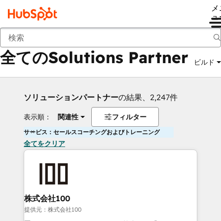
メ
ュ
戻る
全てのSolutions Partner
ビルド
ソリューションパートナー
の結果、2,247件
表示順：
関連性
フィルター
サービス：セールスコーチングおよびトレーニング
全てをクリア
株式会社100
提供元：株式会社100