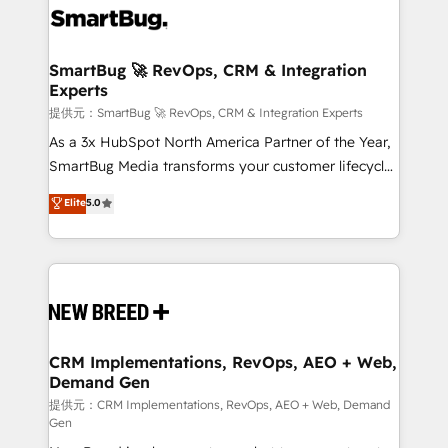
革を、構想から実装・定着までPMOとして主導。「設
stalling growth. Fix your ICP, Math, and Story to stop
定の代行ではなく、設計の責任」を引き受け、部門横断
"accelerating a mess." ⚙️ Elite Engineering & AI
の統合・浸透・変革管理を実行します。 ▸ CMS戦略設
Scalable Architecture: Zero-technical-debt setup
SmartBug 🚀 RevOps, CRM & Integration
計・構築：リード獲得・CVR・SEOを前提にした情報設
Experts
across all Hubs, validated by our 7 HubSpot
計・導線設計・テンプレート設計をContent Hubで一体
Accreditations. AI-Powered RevOps: Breeze AI,
提供元：SmartBug 🚀 RevOps, CRM & Integration Experts
提供。 ▸ 既存CRM・MAからの移行支援：Salesforce・
custom AI agents, and high-integrity migrations for
As a 3x HubSpot North America Partner of the Year,
Marketo・Pardot等からの移行、カスタム設計、履歴
total reporting clarity. Security & Compliance: SOC 2
SmartBug Media transforms your customer lifecycle
データ移行と活用設計まで。 ▸ AEO対応：ChatGPT・
Type II and HIPAA attested for enterprise-grade data
into a revenue engine. Our unified ecosystem
Elite
5.0
Perplexity等のAI検索からの流入・引用を前提にコンテ
security. 🏆 Why Bluleadz? GTM OS Partner | 16+
includes specialized divisions Globalia (AI &
ンツとサイト構造を最適化。 🏆 なぜ100incを選ぶの
Years Experience | 1,000+ Five-Star Reviews
Software) and Point Success Media (Paid Media),
か？ ✓ HubSpot Eliteパートナー認定 ✓ HubSpotアワ
making this the official home for all three brands. 🔄
ード受賞・HUGリーダー ✓ ISO27001:2022 /
Implementation & Integration - Seamless migrations
ISO9001:2015 取得 ✓ 400社以上の導入実績 ✓
and system integrations powered by Globalia’s
HubSpot大百科 出版 CRM・AI活用に関するご相談、現
technical development team. - 19 HubSpot-certified
状整理の壁打ちなど、構想段階からお気軽にお問い合わ
trainers to drive platform adoption. 📈 Revenue
CRM Implementations, RevOps, AEO + Web,
せください。
Demand Gen
Generation - Full-funnel marketing and high-
performance advertising via Point Success Media. -
提供元：CRM Implementations, RevOps, AEO + Web, Demand
Gen
Expert deployment of Breeze AI and custom agents