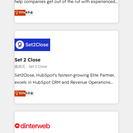
help companies get out of the rut with experienced,
partners who will embed ourselves into your
process-oriented teams implementing HubSpot
business, processes and systems 🏢 We specialise in
Elite
4.9
Marketing, Sales, Service, CMS and Operations Hub,
working with mid-market and enterprise
so selling and actually engaging with your customers
organisations, global organisations and those with
feels easy and pain-free. We are a top ranked
complex use cases 🏆 CRM Implementation,
HubSpot Elite Partner, winner of Rookie of the Year
Platform Enablement, Custom Integration and
and Customer First Awards, 4.9/5 rating in HubSpot
Onboarding Accredited 🔐 ISO27001 & ISO9001
Reviews and 4.9/5 rating in Clutch Reviews. Digifianz
Certified
helps the following industries: logistics & 3PL, home
Set 2 Close
improvement & construction, branding and
提供元：Set 2 Close
commercialization, real estate, health, education,
Set2Close, HubSpot’s fastest-growing Elite Partner,
SaaS, Software Dev & IT and consulting, make the
excels in HubSpot CRM and Revenue Operations
most out of their HubSpot experience operating in
(RevOps) services to boost B2B sales and growth.
Elite
5.0
the United States, EU, UAE, Mexico and Latin
As a top HubSpot Elite Partner, we specialize in
America. From casual user to super fan: make
custom HubSpot CRM solutions. Our experts design,
HubSpot an experience you LOVE!
implement, and optimize systems to enhance user
experience, functionality, and adoption across sales,
marketing, and service teams. From setup to
refinement, we streamline workflows, improve lead