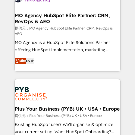
services are offered in both English & French.
processes and skilfully bring your revenue
infrastructure to life. Our collaborative approach
MO Agency HubSpot Elite Partner: CRM,
RevOps & AEO
keeps you in control whilst we plan and support the
route to your revenue goals. We have successfully
提供元：MO Agency HubSpot Elite Partner: CRM, RevOps &
AEO
supported over 500 organisations with HubSpot
MO Agency is a HubSpot Elite Solutions Partner
implementation, optimisation, training, and
offering HubSpot implementation, marketing
adoption assurance. Our tried and tested Roadmap
automation, CRM and RevOps consulting, data
methodology will ensure that you receive the best
Elite
5.0
architecture, sales enablement, lifecycle automation,
deployment experience possible. Whether you are
lead scoring and revenue reporting. HubSpot,
new to HubSpot or seeking to turn around a poor
Salesforce and integrated enterprise stacks. Digital
install, our team have the change management
Marketing, Answer Engine Optimisation, and
expertise to deliver the solutions you need.
Generative Engine Optimisation (AI Search),
HubSpot Content Hub, WordPress development,
B2B SEO, paid media, and content. We work with
Plus Your Business (PYB) UK • USA • Europe
enterprise and growth-led companies across
提供元：Plus Your Business (PYB) UK • USA • Europe
technology, professional services, financial services
Existing HubSpot user? We'll organise & optimize
and industrial sectors. Offices in Johannesburg, Cape
your current set up. Want HubSpot Onboarding?