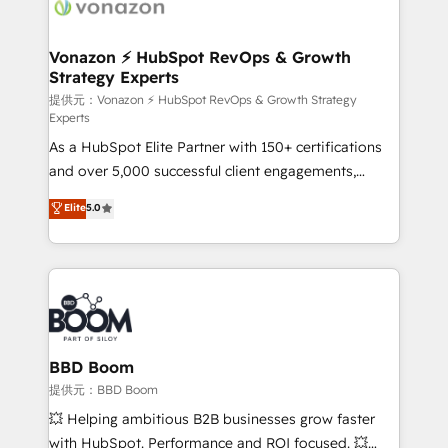
delà d’une simple transformation digitale et des
startups florissantes. Nos 3 grandes expertises sont :
➤ L’intégration de CRM et de méthodologie RevOps
Vonazon ⚡ HubSpot RevOps & Growth
Strategy Experts
pour aligner les équipes marketing, commerciales et
support client (data migration, synchronisation API,
提供元：Vonazon ⚡ HubSpot RevOps & Growth Strategy
Experts
audit et maintenance) ➤ La création de sites internet
As a HubSpot Elite Partner with 150+ certifications
de conversion qui transforment les visiteurs en
and over 5,000 successful client engagements,
opportunités d'affaires ➤ La mise en place de
Vonazon turns marketing complexity into
stratégies d'acquisition marketing (SEO, SEA,
Elite
5.0
measurable, scalable growth. From onboarding to
inbound, automatisation marketing, ABM, IA,
enterprise-grade campaigns, our in-house team
emailing) Informations clés : - 10 ans d'expérience -
builds scalable strategies that drive long-term
100+ intégrations CRM HubSpot réussies - 40
revenue. ⚙️ HubSpot Integration & Optimization •
experts conseil - 150 certifications HubSpot
Seamless CRM, CMS, and automation setup •
cumulées
Complex platform migrations and data cleanups •
Custom APIs and third-party integrations 📈 End-to-
BBD Boom
End Revenue Acceleration • Lifecycle marketing and
提供元：BBD Boom
pipeline growth programs • Sales enablement tools
💥 Helping ambitious B2B businesses grow faster
and CRM optimization • Retention strategies with
with HubSpot. Performance and ROI focused. 💥