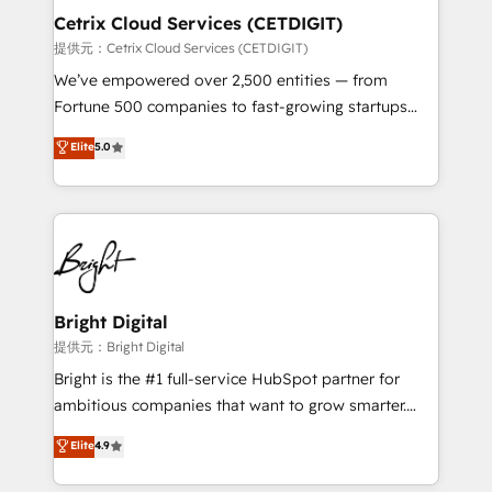
Award 🏆2020 Elite Solutions Partner 🏆2019
Cetrix Cloud Services (CETDIGIT)
Integrations HubSpot Impact Award 🏆2019
提供元：Cetrix Cloud Services (CETDIGIT)
Marketing Enablement HubSpot Impact Award 🏆
We’ve empowered over 2,500 entities — from
2018 Website Design HubSpot Impact Award 🏆2017
Fortune 500 companies to fast-growing startups
Website Design HubSpot Impact Award 🏆2016
and nonprofits — to streamline operations, scale
Elite
5.0
Growth-Driven Design Agency of the Year 🏆2016
revenue, and unlock the full potential of HubSpot.
Sales Enablement HubSpot Impact Award 🏆2015
With deep technical and industry expertise, we fuse
Growth-Driven Design Agency of the Year 🏆2015
automation, integration, and AI innovation to deliver
Became the 5th Agency to reach Diamond 🏆2014
lasting impact. We specialize in: • Turnkey and end-
HubSpot COS Performance Award 🏆2014 HubSpot
to-end HubSpot implementations • Onboarding for
COS Design Award 🏆2013 HubSpot Marketplace
Sales, Service, Marketing & Content Hubs • AI voice
Provider of the Year 🏆2011 Became a HubSpot
and chat agents, predictive automation, and smart
Bright Digital
Partner 📆Founded in 1997
workflows • Salesforce + HubSpot integration •
提供元：Bright Digital
Website design and CMS development • ERP
Bright is the #1 full-service HubSpot partner for
integration: SAP, NetSuite, Microsoft Dynamics, … •
ambitious companies that want to grow smarter.
Data cleansing and CRM migration from any
From HubSpot onboarding, to training, from
Elite
4.9
platform • Client/member portals built on HubSpot •
developing a new website to lead generation and
CaterSuite for the catering industry • Custom and
digital marketing; we do it all (and with great