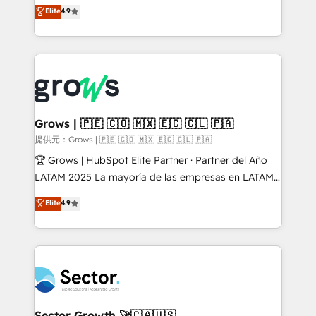
organization's needs and goals first and think along
Elite
4.9
constraints. By the Numbers 🏆 Top 1% of all
with your organization. We are only satisfied once
HubSpot partners 🔄 Top 5% globally in client
you are too. Why Systony? - 20+ years of
retention 📅 10+ years of consistent results Who We
experience with CRM, Marketing, Sales & Service
Serve Revenue teams, marketing leaders, and sales
implementations - 500+ successful onboardings -
ops at mid-market companies ready to move
Own back-end developers - Complex data
beyond spreadsheets into unified systems that
migrations (e.g. Salesforce, MS Dynamics, Perfect
drive real business results.
View, SuperOffice) - Custom integrations (e.g. MS
Grows | 🇵🇪 🇨🇴 🇲🇽 🇪🇨 🇨🇱 🇵🇦
Business Central, Navision, AX, SAP, Exact, AFAS) We
提供元：Grows | 🇵🇪 🇨🇴 🇲🇽 🇪🇨 🇨🇱 🇵🇦
focus on growing B2B companies in the SME sector
🏆 Grows | HubSpot Elite Partner · Partner del Año
such as manufacturing, SaaS, business services and
LATAM 2025 La mayoría de las empresas en LATAM
wholesaler companies. As an experienced HubSpot
no tienen un problema de herramientas. Tienen un
Elite
4.9
partner, we know how important user adoption is.
problema de orden. Equipos desalineados, datos
That's why we have developed a step-by-step
dispersos y procesos que dependen de personas
implementation process that focuses on user
clave — no de sistemas. Eso frena el crecimiento,
adoption. We’re experts on connecting data,
aunque tengas buena tecnología y ganas de escalar.
technology and people with each other. Together we
⚙️ Grows ordena los procesos comerciales, alinea
strive for optimal customer processes and
marketing, ventas y servicio, e implementa HubSpot
experiences. Systony – We believe you can grow!
de forma que genera resultados reales desde las
Sector Growth 🚀🇨🇦🇺🇸