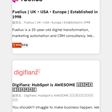
G-Cloud 14 CCS (Crown Commercial Service)
framework, meaning we've been accredited by
Fuelius | UK • USA • Europe | Established in
1998
HubSpot and vetted by the CCS, which means we
can support public sector companies as well the
提供元：Fuelius | UK • USA • Europe | Established in 1998
other ones listed in our profile. Our services: -
Fuelius is a 25-year-old digital transformation,
HubSpot implementation - HubSpot CMS website
marketing automation and CRM consultancy. We
build We can do lots of things. But everything we do
enable mid-market and enterprise clients to
Elite
5.0
is there for you to: - Grow revenue, and run your
maximise their return from digital and fuel their
business more efficiently - Build stronger
growth. We modernise platforms, streamline
relationships with customers - Make better
operations that are causing inefficiencies, improve
decisions with data - Find a new voice and reach
customer experiences, integrate systems, and
more people - Get the most out of your HubSpot
supercharge revenue operations Key services: • CRM
investment
Implementation • Systems Integration • Digital
Transformation / Web Development • RevOps &
Digifianz: HubSpot is AWESOME 🇺🇸🇲🇽
🇪🇸🇦🇷🇦🇪
Sales Consulting • Marketing Automation What
makes us different? 🚀 Top 0.5% of global HubSpot
提供元：Digifianz: HubSpot is AWESOME 🇺🇸🇲🇽🇪🇸🇦🇷
🇦🇪
agencies ⚙️ The strongest technical ability and
You shouldn't struggle to make business happen. We
integration capabilities 💼 Consultative, long-term