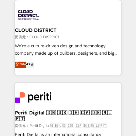
grow. For over 12 years, we’ve delivered 500+
HubSpot implementations, building end-to-end
solutions that integrate CRM, AI automation, inbound
and loop marketing, content, and digital creativity.
CLOUD DISTRICT
Our multicultural team works in Spanish, Portuguese,
提供元：CLOUD DISTRICT
and English to design scalable strategies that drive
We’re a culture-driven design and technology
measurable growth. 🌎 Highlights: • 10+ years as a
company made up of builders, designers, and big
HubSpot partner. • 2023 Impact Awards: Platform
thinkers. We blend strategy, design, and
Elite
4.9
Migration Excellence. • Top 3 Partner of the Year
development—always fueled by curiosity—to turn
LATAM 2022, 2023, 2024, 2025. • Partner of the Year
ideas, opportunities, and challenges into meaningful
2024. • Organizer of Aliados.ai (AI, marketing & tech
experiences. To us, technology is more than just
global congress). 👉 Ready to scale your business
code; it’s about creating things that are useful, cool,
with HubSpot? Let Cebra’s experts help you grow
and—most importantly—simple. That’s why we lean
faster, smarter, and with impact.
into bold ideas and shape them into thoughtful
products and strategies that actually make a
Periti Digital 🇬🇧 🇺🇸 🇮🇪 🇨🇦 🇩🇪 🇳🇱
🇵🇹
difference.
提供元：Periti Digital 🇬🇧 🇺🇸 🇮🇪 🇨🇦 🇩🇪 🇳🇱 🇵🇹
Periti Digital is an international consultancy