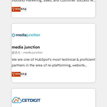
Inbound Marketing, Sales, and Customer Success We
specialize in driving revenue growth for companies
Elite
4.9
across industries through tailored marketing, sales,
and customer success strategies, utilizing RevOps
methodologies. As Latin America's largest HubSpot
partner and a global leader in education market, we
offer unparalleled insights. Operating in five
countries—Brazil, UAE (Abu Dhabi/Dubai/Sharjah),
Mexico, USA, and Portugal—we've executed over a
media junction
hundred successful operations. Our approach,
提供元：media junction
rooted in RevOps principles, integrates analysis,
We are one of HubSpot's most technical & proficient
training, planning, and qualification. Leveraging
partners in the area of re-platforming, website
technology, data analytics, CRM optimization, and
design & development. We specialize in multi-hub
Elite
5.0
inbound marketing tactics, we focus on
implementations for mid-market & enterprise
understanding, nurturing, and converting leads.
companies. We are woman-owned, powered by
Partner with us to unlock your business's full
coffee, and we ❤️ dogs. We produce award-winning
potential and achieve sustained growth in today's
work for our clients. 🏆2023 Technical Expertise
competitive market.
Impact Award 🏆2022 Technical Expertise Impact
Award 🏆2022 Platform Migration Excellence Impact