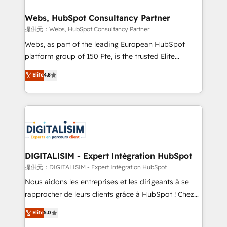
www.bbdboom.com
our customers grow and finding solutions that fit
their unique business needs. We are thrilled to have
Webs, HubSpot Consultancy Partner
Blue Frog in the HubSpot ecosystem leading the
提供元：Webs, HubSpot Consultancy Partner
way for customers!" - Yamini Rangan, CEO of
Webs, as part of the leading European HubSpot
HubSpot “Our experience with the team at Blue Frog
platform group of 150 Fte, is the trusted Elite
has been nothing short of extraordinary. Their years
HubSpot CRM Partner offering you a roadmap on
Elite
4.8
of experience and quality of skilled staff has earned
maximizing EBITDA and achieving Commercial
them a trusted reputation within the HubSpot
Excellence. With our targeted processes, we
ecosystem as a reliable partner capable of delivering
strengthen your digital transformation and minimize
remarkable experiences for our most sophisticated
costs. As HubSpot's Advanced Accredited CRM
clients.” - Brian Garvey, VP, Solutions Partner
Implementation partner, we provide expertise to
Program, HubSpot.
drive your business forward. Since 2015 we are fully
dedicated to HubSpot and with an experienced
DIGITALISIM - Expert Intégration HubSpot
team (50+), we work with reputable companies in
提供元：DIGITALISIM - Expert Intégration HubSpot
B2B sectors such as manufacturing, SaaS and
Nous aidons les entreprises et les dirigeants à se
business services. We prepare a customized
rapprocher de leurs clients grâce à HubSpot ! Chez
business case that demonstrates the value and
DIGITALISIM, nous avons l'intime conviction que la
Elite
5.0
impact of your digital transformation, including a
réussite des entreprises passe par l’innovation web,
detailed financial rationale with a focus on ROI and