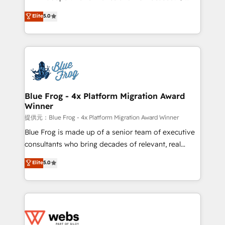
customer journey mapping 🏅 Elite-Level HubSpot
BBD Boom is the HubSpot partner that can help you
Elite
5.0
Execution • 750+ onboardings and 2,000+
to HubSpot Better. We work with your teams to
implementations • Deep expertise across marketing,
solve all your HubSpot challenges and improve user
sales, and service hubs • Built-in flexibility for
adoption, sales process and marketing results.
startups to global brands
Services 📚 Onboarding your team to HubSpot for
the first time 🔧 Designing and optimising your
HubSpot set-up for better results 🌐 Website design
and build using HubSpot 🔌 Integrating HubSpot
Blue Frog - 4x Platform Migration Award
Winner
with other systems 🎓 Training your teams to be
HubSpot pros 📊 Lead generation services using
提供元：Blue Frog - 4x Platform Migration Award Winner
HubSpot Why us? - SIX HubSpot Accreditations -
Blue Frog is made up of a senior team of executive
awarded by HubSpot after a rigorous process for
consultants who bring decades of relevant, real
CRM, Solutions Architecture, Onboarding , Data
world experience to our client engagements. "Blue
Elite
5.0
Migration, Custom Integration & Platform
Frog is a top, trusted partner in HubSpot's
Enablement -Onboarded over 500 businesses to
ecosystem for a reason. Their team brings over a
HubSpot -Top 1% of partners worldwide -In-house
decade of experience to the table, along with deep
team of 25+ experts Contact us today to help you
knowledge of the HubSpot platform and strategies
get more from your investment in HubSpot.
for driving growth. They are committed to helping