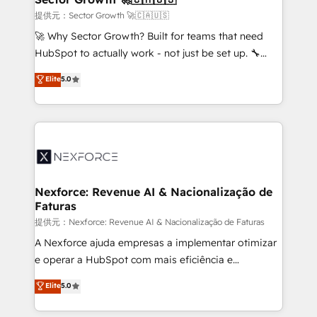
primeras semanas — no meses. 🤝 No entregamos
提供元：Sector Growth 🚀🇨🇦🇺🇸
proyectos y nos vamos. Nos quedamos como
🚀 Why Sector Growth? Built for teams that need
socios estratégicos, ayudando a sostener y escalar
HubSpot to actually work - not just be set up. 🔧
lo que construimos juntos. Porque crecer sin orden
HubSpot Experts: Onboarding, migrations,
Elite
5.0
no es crecer — es solo moverse rápido. 🌎
automation, and training built for adoption. ⚡ Highly
Operamos en Colombia, Perú, México, Ecuador,
Technical Execution: ERP, EMR and Custom
Chile, Panamá, Bolivia, Argentina y República
Integrations; complex builds delivered in weeks, not
Dominicana — con experiencia real en educación,
months. 🤖 AI Consulting & Agents: AI-powered
retail, salud, banca, bienes raíces, construcción y
workflows; automation agents; process optimization
B2B.
inside HubSpot. 🏆 Industry Experience: 🏥
Healthcare: HIPAA implementations; secure data
Nexforce: Revenue AI & Nacionalização de
Faturas
workflows 💼 Financial Services: compliant
workflows; audit-ready reporting ⚖️ Legal: client
提供元：Nexforce: Revenue AI & Nacionalização de Faturas
intake; pipeline and document workflows 🛒 E-
A Nexforce ajuda empresas a implementar otimizar
Commerce: Shopify, WooCommerce; lifecycle and
e operar a HubSpot com mais eficiência e
revenue automation 🏢 Real Estate: deal pipelines;
previsibilidade de receita. Combinamos Revenue
Elite
5.0
portfolio and lifecycle management 🏭
Operations (RevOps) e Inteligência Artificial para
Manufacturing: ERP integrations; operational
estruturar processos integrar sistemas organizar