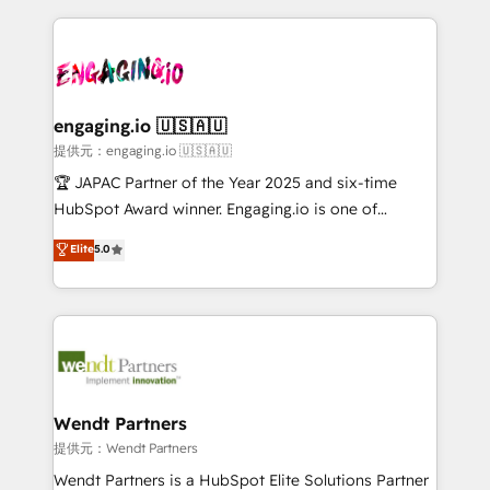
alignment 🛡️ Compliance & Data Considerations:
dados e automatizar operações. O objetivo é
HIPAA-aware; CASL-compliant; GDPR-ready
transformar a HubSpot em um verdadeiro sistema
implementations where required 💡 Why 500+
operacional de receita conectando equipes
Clients Choose Us: Elite Partner; technical, fast, and
tecnologia e dados em uma operação integrada.
built to scale.
Também somos distribuidores oficiais da HubSpot
engaging.io 🇺🇸🇦🇺
e de mais de 150 softwares globais permitindo
提供元：engaging.io 🇺🇸🇦🇺
contratar e pagar a HubSpot em reais com nota
🏆 JAPAC Partner of the Year 2025 and six-time
fiscal no Brasil e gerar economia de até 50% na
HubSpot Award winner. Engaging.io is one of
contratação de softwares internacionais.
HubSpot’s most experienced Agency Partners
Elite
5.0
Oferecemos ainda agentes de IA especializados em
globally, delivering complex HubSpot
HubSpot que automatizam tarefas executam rotinas
implementations for 16+ years. With 700+ projects
no CRM e mantêm os dados organizados, como um
completed across APAC and North America, we help
especialista operando a plataforma 24/7. Hoje 300+
mid-market and enterprise organisations with CRM
empresas em 13 países utilizam a Nexforce. Somos
migrations, custom integrations, data architecture,
a maior parceira da HubSpot na América Latina e
automation, and portal builds. We specialise in
líder no ranking global de sucesso do cliente da
Salesforce, Microsoft Dynamics, and legacy CRM
Wendt Partners
HubSpot.
migrations; custom integrations with platforms
提供元：Wendt Partners
including Ticketmaster, Ticketek, SevenRooms,
Wendt Partners is a HubSpot Elite Solutions Partner