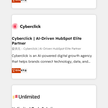
150+ HubSpot-certified experts, we deliver scalable
contexto, la IA improvisa. Con el tuyo, se vuelve una
solutions to complex GTM and RevOps challenges.
ventaja que nadie más tiene. No es teoría: somos
Our Expertise 🔹 Onboarding & Implementation:
Partner Elite con +700 implementaciones en LATAM.
Accredited HubSpot Partner, ensuring smooth setup
tailored to your GTM motion. 🔹 Migrations:
Accredited HubSpot Partner, ensuring migration
from other CRMs to HubSpot without data loss or
Cyberclick | AI-Driven HubSpot Elite
Partner
downtime. 🔹 RevOps Strategy: Align teams,
processes, and data to drive revenue efficiency. 🔹
提供元：Cyberclick | AI-Driven HubSpot Elite Partner
Integrations: Connect HubSpot with your tech stack
Cyberclick is an AI-powered digital growth agency
for better adoption. 🔹 Custom Solutions: Build
that helps brands connect technology, data, and
tailored apps, workflows, and configurations. We are
creativity to achieve measurable results. Founded in
Elite
4.9
SOC 2 Type II and ISO 27001 certified, reinforcing
Barcelona and operating across Spain, LATAM, and
our commitment to data security and compliance. At
the UK, we support global companies in building
OneMetric, we help revenue teams focus on the
smarter marketing, sales, and customer success
OneMetric that matters most: revenue.
strategies. As the only HubSpot Elite Partner in
Iberia (Spain & Portugal), we combine human insight
with intelligent automation to drive sustainable
growth. Our multidisciplinary team designs solutions