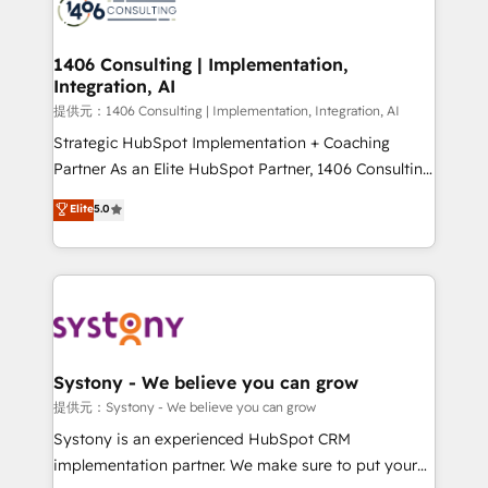
Onboarding - Data Migration & Integrations -
Technical Audit & Optimization Strategic Solutions: -
Revenue Operations - Inbound Marketing -
1406 Consulting | Implementation,
Integration, AI
Outbound Marketing - HubSpot CMS Website
Design & Development We empower our clients to
提供元：1406 Consulting | Implementation, Integration, AI
reach their full potential by providing transparent,
Strategic HubSpot Implementation + Coaching
relationship-driven support. With over 300 HubSpot
Partner As an Elite HubSpot Partner, 1406 Consulting
certifications and accreditations, we deliver both the
helps mid-market revenue teams transform how
Elite
5.0
technical know-how and strategic guidance you
they sell, market, and serve. We don't just build your
need to succeed.
HubSpot—we teach your team to own it, then stay
to help you keep winning. What We Do ⚙️ CRM
Implementations across Marketing, Sales, Service,
Data & Content 📈 Sales & Marketing Alignment +
Revenue Team Enablement 🤖 Breeze AI & Custom
Agent Creation 🔄 Custom Integrations & Data
Systony - We believe you can grow
Migration Why 1406 We become part of your team.
提供元：Systony - We believe you can grow
Your team learns while we build. We fix what others
Systony is an experienced HubSpot CRM
broke. Built for mid-market reality—practical
implementation partner. We make sure to put your
solutions that work with your actual headcount and