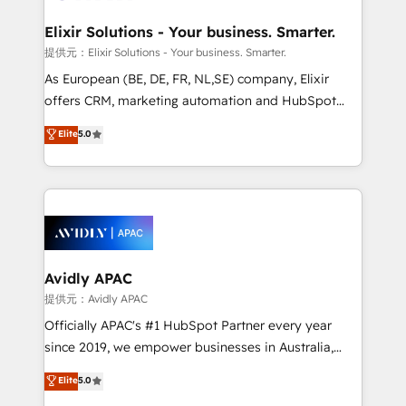
mission is empowering others to realize their
standards.
greatness, which is achieved through creating
Elixir Solutions - Your business. Smarter.
absolute clarity, derived from a well-defined
提供元：Elixir Solutions - Your business. Smarter.
strategy, executed well, and reported on with clear
As European (BE, DE, FR, NL,SE) company, Elixir
results. The culture is driven by core values; Joy, Grit,
offers CRM, marketing automation and HubSpot
Accountability, Curiosity, Authenticity, Growth
integration products and services to mid-market
Elite
5.0
Mindedness, and Clarity. We are driven to win for the
and enterprise customers. We ensure that your sales,
collective good of the company and its clientele, and
service and marketing department operates in the
dedicated to breaking the mold from the agency of
most effective way, while at the same time
the past into the consultancy of the future. Great
leveraging your commercial data for a fully
things are happening.
integrated buyers journey. Elixir is located in
Brussels, Munich, Cologne "Köln", Paris, Amsterdam
and Stockholm Elixir is a first mover and leader
Avidly APAC
when it comes to HubSpot sales and service
提供元：Avidly APAC
implementations, highly renowned for our business
Officially APAC's #1 HubSpot Partner every year
acumen, process (re-)design experience and a
since 2019, we empower businesses in Australia,
massive amount of success stories in this area. We
New Zealand, and globally to realise their full
Elite
5.0
integrate HubSpot with complex solutions like SAP,
potential through enterprise HubSpot CRM
MicroSoft, custom solutions,... Our company also has