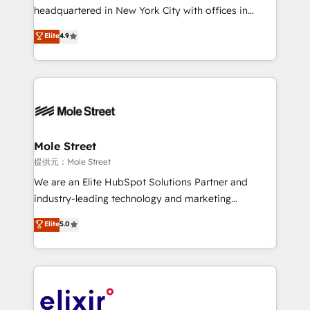
NetSuite, Snowflake, and Salesforce; HubSpot CMS
headquartered in New York City with offices in
development; AI automation; and data services. As
Toronto, London and Melbourne. As a global
Elite
4.9
a Ticketmaster Nexus Partner, we deliver advanced
HubSpot partner, we specialize in working with
sports and events integrations in the HubSpot
sophisticated B2B companies to implement the
ecosystem. We also build and maintain proprietary
HubSpot CRM platform across client organizations.
HubSpot apps including JinnSync. Our credentials
Our vertical market expertise includes
include five HubSpot Academy accreditations, six
industrial/manufacturing, professional services,
HubSpot Awards, recognition in Financial Services
architecture/engineering/construction (AEC),
and Real Estate, and 80+ five-star reviews.
distribution, commercial real estate, technology,
Mole Street
finserv/fintech, IT managed services, transportation
提供元：Mole Street
& logistics, energy/solar, staffing and recruiting,
We are an Elite HubSpot Solutions Partner and
media, healthcare and government contractors. Our
industry-leading technology and marketing
scope of services encompasses Platform Solutions,
consultancy. Our focus is on enterprise and mid-
Elite
5.0
Technical Solutions, Enablement Solutions, Digital
market B2B companies globally that want a strategic
Solutions and Growth Solutions. As a fully
approach to execute their goals through creative
accredited and five-star rated firm, Wendt Partners
applications of our solutions; Technical HubSpot
brings a deep bench of expertise to each client
Consulting, Content Marketing, Growth-Driven
engagement. In addition, we are SOC 2, ISO 27001,
Design, Migrations + Integrations. Mole Street’s
GDPR and HIPAA compliant for global IT security