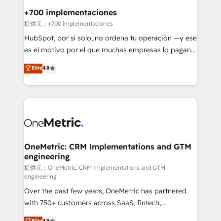
management, and speed up deal closures. With 500+
+700 implementaciones
projects completed, our Agile approach ensures your
提供元：+700 implementaciones
HubSpot CRM drives measurable results. Our
HubSpot, por sí solo, no ordena tu operación —y ese
RevOps services align your sales, marketing, and
es el motivo por el que muchas empresas lo pagan y
customer success teams for peak performance. We
aun así no crecen. Suele ser un círculo: procesos que
Elite
4.8
optimize the revenue lifecycle—lead generation to
no generan datos confiables, datos que no permiten
retention—by refining processes and eliminating
decidir bien, y decisiones que no logran mejorar los
inefficiencies. Using HubSpot tools and data-driven
procesos. Y así, vuelta tras vuelta, el negocio gira sin
strategies, we create scalable solutions that
avanzar —un problema que tiene menos que ver con
maximize profitability and adapt to your goals.
el CRM y más con cómo opera la empresa por
debajo. Te acompañamos a ordenar tu operación
paso a paso, sin frenarla, con la adopción que todos
OneMetric: CRM Implementations and GTM
engineering
buscan y pocos logran. Así HubSpot por fin rinde. Y
hay algo más: cada proceso que ordenás construye
提供元：OneMetric: CRM Implementations and GTM
engineering
el contexto real de cómo opera tu empresa —lo
Over the past few years, OneMetric has partnered
único que no se compra ni se copia—. En un mundo
with 750+ customers across SaaS, fintech,
donde todos tendrán la misma IA, va a ganar quien
healthcare, real estate, and other industries. With
tenga el mejor contexto para alimentarla. Sin
Elite
4.9