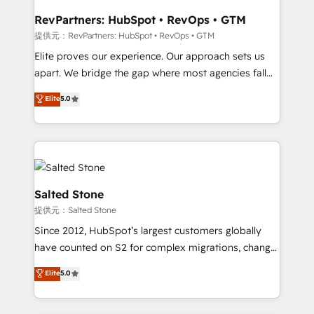
workflows that drive adoption from week one, in
your time zone. What we do: ➤ Onboarding: Live in
RevPartners: HubSpot • RevOps • GTM
weeks, with workflows built around your business,
提供元：RevPartners: HubSpot • RevOps • GTM
not a template. ➤ Migration: Move from any legacy
Elite proves our experience. Our approach sets us
CRM. Zero downtime, full data integrity. ➤
apart. We bridge the gap where most agencies fall
Implementation: Configure HubSpot to run your
short by combining GTM strategy with technical
Elite
5.0
revenue process. Sales, marketing, and service wired
execution to solve the right problem with the right
together. ➤ AI and Integrations: Layer Breeze AI,
solution. As the only firm in the world to hold Elite
custom agents, and APIs to remove manual work. ➤
Partner Accreditations with both HubSpot and Clay,
Ongoing Management: Monthly tune-ups, feature
our clients gain a unique advantage in CRM
rollouts, adoption coaching. Buying HubSpot,
architecture, pipeline generation, data intelligence,
switching to it, or reviving a stale portal? We are
and go-to-market execution. Why B2B Businesses
Salted Stone
built for the work.
Choose RP: - Secure: Soc2 compliant 🛡️ - Pricing:
提供元：Salted Stone
Implementations starting at $1,5k 💵 - Speed: Launch
Since 2012, HubSpot’s largest customers globally
in 14 days ⚡ - Global: 250 professionals across five
have counted on S2 for complex migrations, change
continents 🌐 - Scale: Fastest tiering Elite HubSpot
management, systems integration, and creative
Partner 🪴 - Sales Hub: More implementations than
Elite
5.0
solutions that deliver measurable impact and
any other Partner 💻 - Migrations: We convert
transform brand experiences As one of the few full-
Salesforce addicts to HubSpot evangelists 🧡 Don't