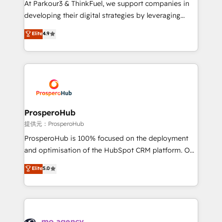
At Parkour3 & ThinkFuel, we support companies in
growth and positioning yourself as an undisputed
developing their digital strategies by leveraging
leader. 🔹 BOOST: Optimize your digital
technologies and automating their marketing and
Elite
4.9
transformation process A methodology designed to
sales processes to generate growth. Our offer spans
implement HubSpot effectively and optimize your
from Strategy to Operations. We specialize in CRM
digital processes. 🔹 Trusted by Industry Leaders
onboarding and implementation, web design, sales
With an average rating of 4.9/5 and a proven track
& marketing automation, and digital marketing. With
record of business transformation, our growth-first
extensive experience working with tech companies
approach has helped brands dominate their
and manufacturers since 2002, we are committed to
markets.
empowering our clients and developing their
ProsperoHub
autonomy. Get to grips with HubSpot through
提供元：ProsperoHub
guided implementation and seamless integration of
ProsperoHub is 100% focused on the deployment
the CRM platform into your digital ecosystem. Would
and optimisation of the HubSpot CRM platform. Our
you like support in deploying your inbound
highly experienced team of solutions experts will
Elite
5.0
marketing strategy? We'll provide support tailored
ensure that you achieve maximum adoption and
to your needs and sales objectives. With 125+
ROI from your HubSpot investment. Use our
certifications, we are part of the most certified
extensive HubSpot, sales, marketing, service and
Canadian agencies, and we both hold Onboarding
integrations expertise to lead your team on their
Accreditations. Based in Canada (coast to coast), our
HubSpot journey, design and implement your