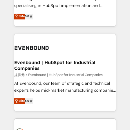
specialising in HubSpot implementation and
Antropic's Claude business transformation, with
Elite
5.0
offices in Dublin, Munich, Rotterdam, Lisbon, and
New York. We help organisations unlock their full
revenue potential by deeply integrating core
business systems, ERP, e-commerce platforms, and
beyond, with HubSpot, and layering Anthropic's
Claude AI across the processes that matter most.
From automating complex workflows to surfacing
Evenbound | HubSpot for Industrial
Companies
insights buried in data, we build intelligent systems
that think, connect, and scale. Our approach goes
提供元：Evenbound | HubSpot for Industrial Companies
beyond configuration. We embed ourselves in our
At Evenbound, our team of strategic and technical
clients' operations, understand how their business
experts helps mid-market manufacturing companies
actually runs, and architect solutions that make
achieve real growth. We specialize in delivering
Elite
5.0
technology work harder — so their people don't
tailored solutions that drive results by leveraging
have to. 900+ customers worldwide have trusted
HubSpot’s platform and data to fuel success.
Periti to turn their data into diamonds. 💎
Technical Solutions: - HubSpot Technical Consulting -
HubSpot CRM Implementation - HubSpot