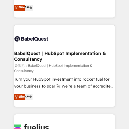
Town and London. 500+ HubSpot CRM
We'll customise your CRM & automate your business
Elite
5.0
implementations delivered. AI visibility coverage
processes. Welcome to our Profile! We can help
across ChatGPT, Claude, Perplexity, Gemini and
with... • CRM implementation, reports & workflows,
Google AI Overviews. HubSpot Impact Award -
and team training • CRM migration: Salesforce,
Customer First HubSpot Impact Award - Integrations
Pipedrive, Dynamics etc • Technical projects inc.
Innovation HubSpot Impact Award - Platform
Custom API integrations & ERP systems inc. SAP and
Migration Excellence HubSpot Impact Award -
Netsuite A little about us... • Boutique 'Elite' Team (12
Platform Excellence 35+ full-time HubSpot
super skilled members) • 150+ Clients for Sales Hub,
BabelQuest | HubSpot Implementation &
professionals.
Consultancy
Marketing Hub, Service Hub, Data Hub and Website
(CMS) • ISO/IEC 27001:2022, ISO 9001:2015 and
提供元：BabelQuest | HubSpot Implementation &
Consultancy
now... ISO 42001: 2023 certified • Exclusive AI
Turn your HubSpot investment into rocket fuel for
'GuardHub' governance framework, based on ISO
your business to soar 🚀 We’re a team of accredited
42001 - helping you 'organise complexity' 𝗥𝗲𝗮𝗱𝘆
HubSpot experts ready to help you. We can
𝗳𝗼𝗿 𝘁𝗵𝗲 𝗻𝗲𝘅𝘁 𝘀𝘁𝗲𝗽? Click the 👈 '𝗖𝗼𝗻𝘁𝗮𝗰𝘁
Elite
4.9
implement the platform into complex business
𝗯𝘂𝘀𝗶𝗻𝗲𝘀𝘀' button to get in touch (𝘸𝘦'𝘳𝘦 𝘴𝘶𝘱𝘦𝘳
environments, optimise what you've got and make
𝘳𝘦𝘴𝘱𝘰𝘯𝘴𝘪𝘷𝘦)
sure you can actually use it, build your website in
HubSpot or create an inbound marketing strategy
for you and execute it on HubSpot. We are on the