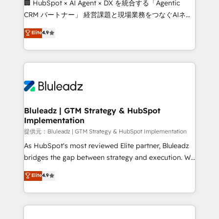
🏢 HubSpot × AI Agent × DX を統合する「Agentic
CRM パートナー」 経営課題と現場業務をつなぐAIネイ
ティブ・エージェンシーとして、HubSpot Eliteの実装
Elite
4.9
力で顧客フロント業務を再設計します。 💡 100inc は何
をする会社か？ HubSpotを共通基盤に、AIエージェン
トを組み込んだ顧客フロント業務（マーケティング・営
業・CS）を組織全体で設計・実装する日本のAIネイテ
ィブ・エージェンシーです。事業部・グループ会社・部
門が分立する組織で、データと業務プロセスのサイロ化
を、CRMを軸とした全社共通基盤に再構築します。意
Bluleadz | GTM Strategy & HubSpot
Implementation
思決定者・PMO・現場担当者に並走します。 1️⃣
HubSpot導入・活用支援 顧客データの一元化から、
提供元：Bluleadz | GTM Strategy & HubSpot Implementation
GTMの見える化・自動化まで。全Hub統合運用、デー
As HubSpot's most reviewed Elite partner, Bluleadz
タ品質設計、グループ横断のCRM統合に対応します。
bridges the gap between strategy and execution. We
2️⃣ AIエージェント組織構築 営業・マーケティング業務
don't just "set up tools" — we install the GTM
Elite
4.9
の一部をAIが自律実行する組織への移行を設計・実装。
Operating System (GTM OS) to align your leadership
Breeze・Claude等をHubSpotと連携させ、役割定義・
and engineer a portal that drives predictable
運用ルール・成果指標まで含めて設計します。 3️⃣ 全社
revenue velocity. 🚀 GTM Strategy & Alignment
DX × AI推進のPMO伴走支援 複数部門をまたぐDX×AI変
Workshops & Sprints: Identify "Valleys of Death"