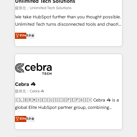
Unlimited Tech Solutions
that simplify complexity, boost performance, and
提供元：Unlimited Tech Solutions
turn innovation into real impact. 🌍 Highlights •
We take HubSpot further than you thought possible.
HubSpot Partner since 2012 • 2022 EMEA Impact
Unlimited Tech turns disconnected tools and chaotic
Award: Best Integration • 150+ successful HubSpot
processes into a seamless, high-performing revenue
Elite
5.0
projects • Clients in 30+ industries • Proprietary
engine. We combine RevOps strategy with deep
technology for integrations • Multilingual team:
technical execution to help teams scale faster—with
English, Spanish, Portuguese & Italian 👉 Grow
cleaner data, smarter automation, and more
smarter with AI and HubSpot.
predictable revenue. Specialties: · HubSpot
Implementation & Migration · Native & Custom
Integrations · Custom Development · CPQ & FSM ·
Reporting & Analytics · GTM Architecture · Sales &
Cebra 🦓
Marketing Enablement If you’re ready to elevate
提供元：Cebra 🦓
HubSpot from “just your CRM” to your growth
🇨🇱🇧🇷🇲🇽🇪🇸🇺🇸🇨🇴🇵🇪🇵🇦🇸🇻 Cebra 🦓 is a
infrastructure—let’s talk.
global Elite HubSpot partner group, combining
technology, marketing and media expertise across
Elite
5.0
Latin America and Southern Europe, with teams
across 9 countries. Born in Chile, we combine local
insight with international reach to help businesses