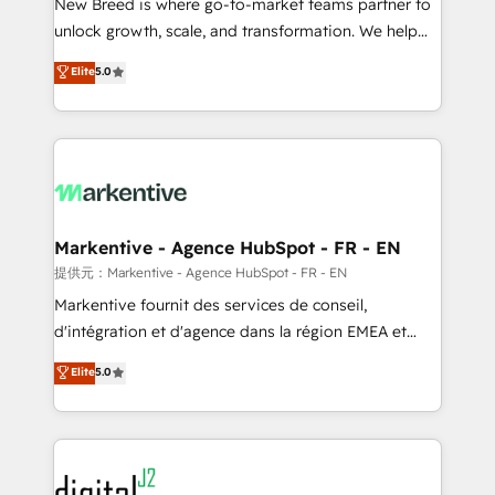
New Breed is where go-to-market teams partner to
to automate growth. 🏆 Elite Excellence - 8 platform
unlock growth, scale, and transformation. We help
accreditations and deep HIPAA-compliance
companies activate HubSpot’s AI-powered
expertise. - A team of 250+ experts dedicated to
Elite
5.0
customer platform and operationalize HubSpot’s
your resilient growth.
Loop Marketing framework through expert-led
services, smart agents, and purpose-built apps,
tailored to your business. Together, we unlock
results, fast. ⚙️CRM & RevOps: Align all Hubs to your
buyer journey for clean data, scalability, & reporting.
🎯Demand Gen & ABM: Drive pipeline with inbound,
Markentive - Agence HubSpot - FR - EN
ABM, AEO, SEO, & paid media. 👩‍💻Web Design:
提供元：Markentive - Agence HubSpot - FR - EN
Build high-performing websites with UX, messaging,
Markentive fournit des services de conseil,
& conversion strategy that drive results. 🤖AI
d'intégration et d'agence dans la région EMEA et
Strategy: Activate Breeze Agents, configure HubSpot
North America. Avec plus de 115 experts en
Elite
5.0
AI, & maximize AEO with tailored AI services. 🧩
marketing automation, Growth, Revops, CRM et
Integrations: Extend HubSpot with custom
webdesign. Markentive is both a consulting firm, a
integrations, hosting, & maintenance.
digital agency and an integrator. With over 115
experts in marketing automation, growth, revops,
CRM and webdesign (We focus on EMEA - USA