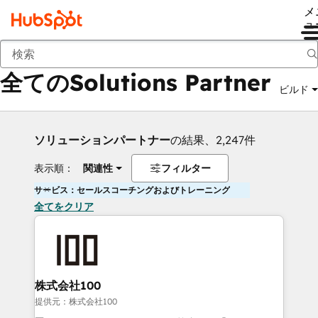
メ
ュ
戻る
全てのSolutions Partner
ビルド
ソリューションパートナー
の結果、2,247件
表示順：
関連性
フィルター
サービス：セールスコーチングおよびトレーニング
全てをクリア
株式会社100
提供元：株式会社100