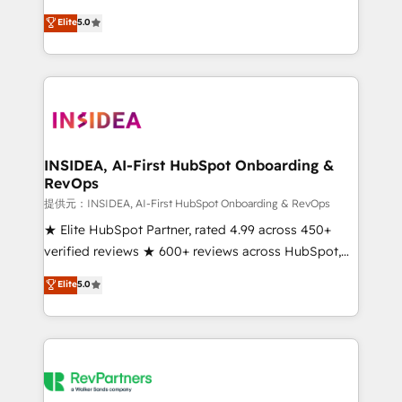
based engagements and ongoing RevOps
experienced and fully accredited HubSpot Solutions
Elite
5.0
partnerships, we guide organizations through the
Partner. 🚀 With 2,750+ HubSpot projects delivered
revenue maturity model - delivering the right
and 370+ specialists across EMEA, APAC and NAM,
improvements at the right time so operations
we de-risk complex CRM programmes and
evolve strategically and sustainably as the business
accelerate ROI across every HubSpot Hub. 🧭 From
grows.
multi-region migrations to AI-powered automation,
we turn complexity into clarity, human at global
scale. 🏆 HubSpot’s CEO called us “the partner of the
INSIDEA, AI-First HubSpot Onboarding &
RevOps
future.” Others agree it is proof of trust built through
measurable impact.
提供元：INSIDEA, AI-First HubSpot Onboarding & RevOps
★ Elite HubSpot Partner, rated 4.99 across 450+
verified reviews ★ 600+ reviews across HubSpot,
G2 & Clutch ★ 150+ in-house HubSpot-certified
Elite
5.0
experts ★ 1,500+ implementations across 25+
countries ★ AI-first, RevOps-led, onboarding-
obsessed INSIDEA helps growing companies turn
HubSpot into a revenue engine. We onboard your
team, migrate your data, and build AI-powered