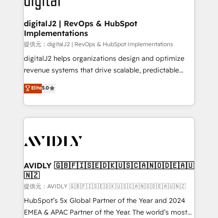
customers).
digitalJ2 | RevOps & HubSpot
Implementations
提供元：digitalJ2 | RevOps & HubSpot Implementations
digitalJ2 helps organizations design and optimize
revenue systems that drive scalable, predictable
growth. As a triple-accredited HubSpot Solutions
Elite
5.0
Partner, we specialize in both strategic RevOps
planning and hands-on technical execution - building
the operational foundation companies need to
thrive. Industries we specialize in: - Manufacturing -
Healthcare - Financial Services - Managed IT (MSP) -
Franchises - Professional Services - And more! How
we help: ✔️ Full HubSpot implementations and portal
AVIDLY 🇬🇧🇫🇮🇸🇪🇩🇰🇺🇸🇨🇦🇳🇴🇩🇪🇦🇺
🇳🇿
optimization ✔️ Data migrations, CRM architecture,
and reporting foundations ✔️ Custom integrations
提供元：AVIDLY 🇬🇧🇫🇮🇸🇪🇩🇰🇺🇸🇨🇦🇳🇴🇩🇪🇦🇺🇳🇿
and workflow automation ✔️ User adoption
HubSpot’s 5x Global Partner of the Year and 2024
programs, training, and enablement Through project-
EMEA & APAC Partner of the Year. The world’s most