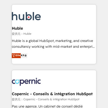
complex integrations: SAM.gov, GovWin,
results)! In short, our services include: - HubSpot
QuickBooks, PandaDoc, ClickUp, Shopify, Mapsly,
consultancy: onboarding, training, data migration -
WooCommerce, BuilderTrend, and more Experience
HubSpot development: websites, custom modules,
the difference — reach out to see how AI + HubSpot
integrations - Marketing & sales solutions: digital
can transform your business.
marketing, advertising, campaigns, content and
Huble
design We connect people, data and technology to
提供元：Huble
improve customer experiences. With our bright
Huble is a global HubSpot, marketing, and creative
people, exciting ideas and can-do mentality, we
consultancy working with mid-market and enterprise
ensure revenue growth on a daily basis. So tell us
businesses. We go beyond implementation, shaping
Elite
4.9
your challenge; our passionate and growth driven
the strategy, processes, and teams that turn
team of 100+ experts is ready for you! Driving digital
HubSpot into a genuine growth engine. Named
growth | www.brightdigital.com
HubSpot's Global Partner of the Year in 2024,
consistently ranked among their top 5 partners
worldwide, and with over 15 years in the ecosystem,
Huble has built a track record that speaks for itself.
One company, one operating model, delivering
Copernic - Conseils & intégration HubSpot
across offices and consulting teams in the UK, USA,
提供元：Copernic - Conseils & intégration HubSpot
Canada, Germany, France, Belgium, Singapore, and
Pas une agence. Un cabinet de conseil dédié