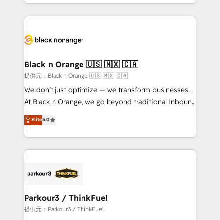
le marketing digital, et la relation client ! C'est
TCO. As a trusted extension of your team, we
pourquoi, nos experts sont à la fois capables de
believe in the power of partnership. Together, we
gérer votre projet de création de site internet, votre
embark on a transformational journey that sets your
référencement, votre stratégie digitale et le pilotage
business up for long-term success. Unlock your
et l'intégration d'HubSpot ! Les grandes phases d'un
business. If not now, when?
projet HubSpot avec DIGITALISIM : 🧽 Nettoyage,
Black n Orange 🇺🇸 🇲🇽 🇨🇦
migration et intégration des bases de données. 🚀
提供元：Black n Orange 🇺🇸 🇲🇽 🇨🇦
Développement des interfaces avec vos logiciels
We don’t just optimize — we transform businesses.
métiers ⚙️ Configuration de la plateforme HubSpot
At Black n Orange, we go beyond traditional Inbound
📈 Configuration de rapports et tableaux de bord 🤝
Marketing with our exclusive methodologies:
Elite
5.0
Book Process & Guidelines utilisateurs 🎓
BOOMS and BOOST. Together, they form a powerful
Formations des utilisateurs
combination that has driven success for over 800
businesses worldwide. As Elite HubSpot Partners, we
specialize in crafting high-performance growth
strategies that integrate data-driven marketing,
automation, and revenue intelligence to help
companies scale faster and smarter. 🔹 BOOMS:
Parkour3 / ThinkFuel
Demand generation for all your buyers With BOOMS,
提供元：Parkour3 / ThinkFuel
you invest in 100% of your buyers, accelerating your