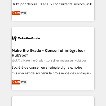
South Africa. Certified compliant with ISO/IEC
HubSpot depuis 10 ans. 30 consultants seniors, +500
27001:2022 and ISO 9001:2015 across all seven
clients, un ROI mesurable. Notre mission : faire de
Elite
4.9
international offices and 175+ employees.
HubSpot un vrai levier de performance pour votre
organisation. Cela passe par la compréhension de
vos processus, la fiabilisation de vos données et
l'alignement de vos équipes — avant même d'ouvrir
la plateforme. Nos domaines d'intervention : -
Intégration & paramétrage HubSpot - Migration CRM
& reprise de données - Stratégie RevOps &
Make the Grade - Conseil et intégrateur
HubSpot
alignement Marketing / Sales - Data, reporting &
tableaux de bord - Onboarding, audit &
提供元：Make the Grade - Conseil et intégrateur HubSpot
optimisation - Intégrations métiers (ERP, téléphonie,
Société de conseil en stratégie digitale, notre
e-commerce) - Formation & accompagnement au
mission est de soutenir la croissance des entreprises
changement Nous intervenons auprès des PME, ETI
B2B à travers l’acquisition de nouveaux clients,
Elite
4.9
et grandes entreprises en France et à l'international,
l'intégration CRM et le développement des revenus
dans des secteurs variés : SaaS, immobilier,
auprès de vos comptes existants. En France et à
industrie, éducation, banque & assurance, transport
l'international, nous travaillons avec des ETI
& logistique.
ambitieuses, des grands groupes voulant aller au-