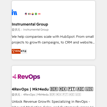
service creative agencies in the HubSpot
hire a marketing agency for an Ops problem. Don't
ecosystem, we blend strategy, technology, & award-
hire a technical agency for a growth problem. Hire a
winning design to build scalable, globally
partner built to solve both.
regionalized HubSpot websites, integrated
marketing campaigns, & RevOps frameworks that
Instrumental Group
fuel long-term success We connect the entire
提供元：Instrumental Group
customer lifecycle through seamless integrations,
We help companies scale with HubSpot. From small
ensure long-term adoption with change-
projects to growth campaigns, to CRM and websites.
management programs, and align marketing, sales,
Hire an agency that's experienced in every inch of
Elite
4.9
and service to drive sustainable growth With 6 key
HubSpot and willing to work hand-in-hand with your
HubSpot accreditations and experience across
team to simplify the complex and build a better
hundreds of organizations in dozens of industries,
experience for your team and customers.
there’s a good chance one of our globally integrated
teams has worked with clients just like you Let’s
explore whether S2 is the partner you’ve been
looking for...and get your next big initiative moving!
4RevOps | Mkt4edu 🇧🇷 🇲🇽 🇵🇹 🇦🇪 🇺🇸
提供元：4RevOps | Mkt4edu 🇧🇷 🇲🇽 🇵🇹 🇦🇪 🇺🇸
Unlock Revenue Growth: Specializing in RevOps -