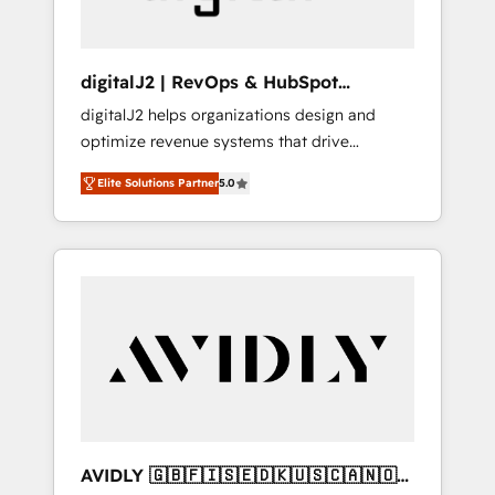
digitalJ2 | RevOps & HubSpot
Implementations
digitalJ2 helps organizations design and
optimize revenue systems that drive
scalable, predictable growth. As a triple-
Elite Solutions Partner
5.0
accredited HubSpot Solutions Partner, we
specialize in both strategic RevOps planning
and hands-on technical execution - building
the operational foundation companies need
to thrive. Industries we specialize in: -
Manufacturing - Healthcare - Financial
Services - Managed IT (MSP) - Franchises -
Professional Services - And more! How we
help: ✔️ Full HubSpot implementations and
portal optimization ✔️ Data migrations, CRM
architecture, and reporting foundations ✔️
AVIDLY 🇬🇧🇫🇮🇸🇪🇩🇰🇺🇸🇨🇦🇳🇴
Custom integrations and workflow