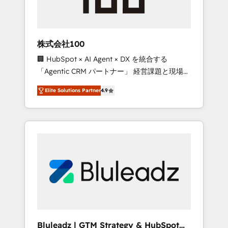
drive adoption from week one, in your time
zone. What we do ➤ Onboarding: Live in
weeks, with workflows built around your
business, not a template. ➤ Migration: Move
株式会社100
from any legacy CRM. Zero downtime, full
🏢 HubSpot × AI Agent × DX を統合する
data integrity. ➤ Implementation: Configure
「Agentic CRM パートナー」 経営課題と現場業
HubSpot to run your revenue process. Sales,
務をつなぐAIネイティブ・エージェンシーとし
marketing, and service wired together. ➤ AI
Elite Solutions Partner
4.9
て、HubSpot Eliteの実装力で顧客フロント業務
and Integrations: Layer Breeze AI, custom
を再設計します。 💡 100inc は何をする会社
agents, and APIs to remove manual work. ➤
か？ HubSpotを共通基盤に、AIエージェントを
Ongoing Management: Monthly tune-ups,
組み込んだ顧客フロント業務（マーケティン
feature rollouts, adoption coaching. Buying
グ・営業・CS）を組織全体で設計・実装する日
HubSpot, switching to it, or reviving a stale
本のAIネイティブ・エージェンシーです。事業
portal? We are built for the work.
部・グループ会社・部門が分立する組織で、デ
ータと業務プロセスのサイロ化を、CRMを軸と
した全社共通基盤に再構築します。意思決定
者・PMO・現場担当者に並走します。 1️⃣
HubSpot導入・活用支援 顧客データの一元化か
Bluleadz | GTM Strategy & HubSpot