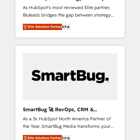
ら、GTMの見える化・自動化まで。全Hub統合
Implementation
As HubSpot's most reviewed Elite partner,
運用、データ品質設計、グループ横断のCRM統
Bluleadz bridges the gap between strategy
合に対応します。 2️⃣ AIエージェント組織構築
and execution. We don't just "set up tools" —
営業・マーケティング業務の一部をAIが自律実
Elite Solutions Partner
4.9
we install the GTM Operating System (GTM
行する組織への移行を設計・実装。Breeze・
OS) to align your leadership and engineer a
Claude等をHubSpotと連携させ、役割定義・運
portal that drives predictable revenue
用ルール・成果指標まで含めて設計します。 3️⃣
velocity. 🚀 GTM Strategy & Alignment
全社DX × AI推進のPMO伴走支援 複数部門をま
Workshops & Sprints: Identify "Valleys of
たぐDX×AI変革を、構想から実装・定着まで
Death" stalling growth. Fix your ICP, Math,
PMOとして主導。「設定の代行ではなく、設計
and Story to stop "accelerating a mess." ⚙️
の責任」を引き受け、部門横断の統合・浸透・
Elite Engineering & AI Scalable Architecture:
変革管理を実行します。 ▸ CMS戦略設計・構
Zero-technical-debt setup across all Hubs,
築：リード獲得・CVR・SEOを前提にした情報
validated by our 7 HubSpot Accreditations.
設計・導線設計・テンプレート設計をContent
AI-Powered RevOps: Breeze AI, custom AI
Hubで一体提供。 ▸ 既存CRM・MAからの移行
SmartBug 🚀 RevOps, CRM &
agents, and high-integrity migrations for total
支援：Salesforce・Marketo・Pardot等からの
Integration Experts
As a 3x HubSpot North America Partner of
reporting clarity. Security & Compliance: SOC
移行、カスタム設計、履歴データ移行と活用設
the Year, SmartBug Media transforms your
2 Type I and HIPAA attested for enterprise-
計まで。 ▸ AEO対応：ChatGPT・Perplexity等
customer lifecycle into a revenue engine. Our
grade data security. 🏆 Why Bluleadz? GTM
のAI検索からの流入・引用を前提にコンテンツ
Elite Solutions Partner
5.0