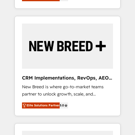
unified ecosystem includes specialized
OS Partner | 16+ Years Experience | 1,000+
とサイト構造を最適化。 🏆 なぜ100incを選ぶ
divisions Globalia (AI & Software) and Point
Five-Star Reviews
のか？ ✓ HubSpot Eliteパートナー認定 ✓
Success Media (Paid Media), making this the
HubSpotアワード受賞・HUGリーダー ✓
official home for all three brands. 🔄
ISO27001:2022 / ISO9001:2015 取得 ✓ 400社
Implementation & Integration - Seamless
以上の導入実績 ✓ HubSpot大百科 出版 CRM・
migrations and system integrations powered
AI活用に関するご相談、現状整理の壁打ちな
by Globalia’s technical development team. -
ど、構想段階からお気軽にお問い合わせくださ
19 HubSpot-certified trainers to drive
い。
platform adoption. 📈 Revenue Generation -
Full-funnel marketing and high-performance
advertising via Point Success Media. - Expert
CRM Implementations, RevOps, AEO
deployment of Breeze AI and custom agents
+ Web, Demand Gen
New Breed is where go-to-market teams
to automate growth. 🏆 Elite Excellence - 8
partner to unlock growth, scale, and
platform accreditations and deep HIPAA-
transformation. We help companies activate
compliance expertise. - A team of 250+
Elite Solutions Partner
5.0
HubSpot’s AI-powered customer platform
experts dedicated to your resilient growth.
and operationalize HubSpot’s Loop
Marketing framework through expert-led
services, smart agents, and purpose-built