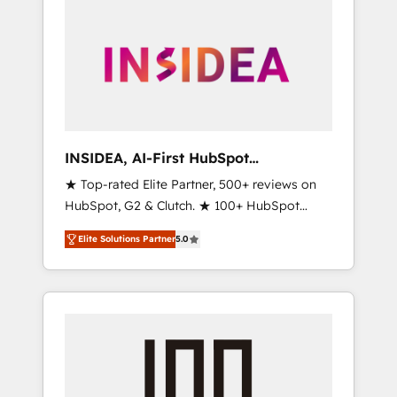
INSIDEA, AI-First HubSpot
Onboarding & RevOps
★ Top-rated Elite Partner, 500+ reviews on
HubSpot, G2 & Clutch. ★ 100+ HubSpot
Certified Experts & Trainers across the team
Elite Solutions Partner
5.0
★ 1,500+ implementations across five
continents ★ AI-First, RevOps-led,
Onboarding obsessed ★ Company of the
Year 2024/25 INSIDEA helps growing
companies turn HubSpot into a revenue
engine. We onboard your team, migrate your
data, and build AI-powered workflows that