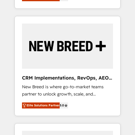
unified ecosystem includes specialized
OS Partner | 16+ Years Experience | 1,000+
とサイト構造を最適化。 🏆 なぜ100incを選ぶ
divisions Globalia (AI & Software) and Point
Five-Star Reviews
のか？ ✓ HubSpot Eliteパートナー認定 ✓
Success Media (Paid Media), making this the
HubSpotアワード受賞・HUGリーダー ✓
official home for all three brands. 🔄
ISO27001:2022 / ISO9001:2015 取得 ✓ 400社
Implementation & Integration - Seamless
以上の導入実績 ✓ HubSpot大百科 出版 CRM・
migrations and system integrations powered
AI活用に関するご相談、現状整理の壁打ちな
by Globalia’s technical development team. -
ど、構想段階からお気軽にお問い合わせくださ
19 HubSpot-certified trainers to drive
い。
platform adoption. 📈 Revenue Generation -
Full-funnel marketing and high-performance
advertising via Point Success Media. - Expert
CRM Implementations, RevOps, AEO
deployment of Breeze AI and custom agents
+ Web, Demand Gen
New Breed is where go-to-market teams
to automate growth. 🏆 Elite Excellence - 8
partner to unlock growth, scale, and
platform accreditations and deep HIPAA-
transformation. We help companies activate
compliance expertise. - A team of 250+
Elite Solutions Partner
5.0
HubSpot’s AI-powered customer platform
experts dedicated to your resilient growth.
and operationalize HubSpot’s Loop
Marketing framework through expert-led
services, smart agents, and purpose-built