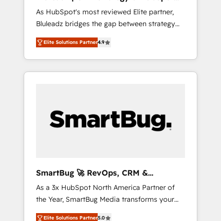
ら、GTMの見える化・自動化まで。全Hub統合
Implementation
As HubSpot's most reviewed Elite partner,
運用、データ品質設計、グループ横断のCRM統
Bluleadz bridges the gap between strategy
合に対応します。 2️⃣ AIエージェント組織構築
and execution. We don't just "set up tools" —
営業・マーケティング業務の一部をAIが自律実
Elite Solutions Partner
4.9
we install the GTM Operating System (GTM
行する組織への移行を設計・実装。Breeze・
OS) to align your leadership and engineer a
Claude等をHubSpotと連携させ、役割定義・運
portal that drives predictable revenue
用ルール・成果指標まで含めて設計します。 3️⃣
velocity. 🚀 GTM Strategy & Alignment
全社DX × AI推進のPMO伴走支援 複数部門をま
Workshops & Sprints: Identify "Valleys of
たぐDX×AI変革を、構想から実装・定着まで
Death" stalling growth. Fix your ICP, Math,
PMOとして主導。「設定の代行ではなく、設計
and Story to stop "accelerating a mess." ⚙️
の責任」を引き受け、部門横断の統合・浸透・
Elite Engineering & AI Scalable Architecture:
変革管理を実行します。 ▸ CMS戦略設計・構
Zero-technical-debt setup across all Hubs,
築：リード獲得・CVR・SEOを前提にした情報
validated by our 7 HubSpot Accreditations.
設計・導線設計・テンプレート設計をContent
AI-Powered RevOps: Breeze AI, custom AI
Hubで一体提供。 ▸ 既存CRM・MAからの移行
SmartBug 🚀 RevOps, CRM &
agents, and high-integrity migrations for total
支援：Salesforce・Marketo・Pardot等からの
Integration Experts
As a 3x HubSpot North America Partner of
reporting clarity. Security & Compliance: SOC
移行、カスタム設計、履歴データ移行と活用設
the Year, SmartBug Media transforms your
2 Type I and HIPAA attested for enterprise-
計まで。 ▸ AEO対応：ChatGPT・Perplexity等
customer lifecycle into a revenue engine. Our
grade data security. 🏆 Why Bluleadz? GTM
のAI検索からの流入・引用を前提にコンテンツ
Elite Solutions Partner
5.0