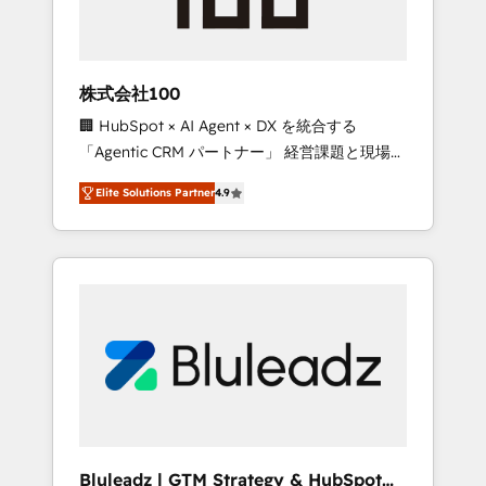
drive adoption from week one, in your time
zone. What we do ➤ Onboarding: Live in
weeks, with workflows built around your
business, not a template. ➤ Migration: Move
株式会社100
from any legacy CRM. Zero downtime, full
🏢 HubSpot × AI Agent × DX を統合する
data integrity. ➤ Implementation: Configure
「Agentic CRM パートナー」 経営課題と現場業
HubSpot to run your revenue process. Sales,
務をつなぐAIネイティブ・エージェンシーとし
marketing, and service wired together. ➤ AI
Elite Solutions Partner
4.9
て、HubSpot Eliteの実装力で顧客フロント業務
and Integrations: Layer Breeze AI, custom
を再設計します。 💡 100inc は何をする会社
agents, and APIs to remove manual work. ➤
か？ HubSpotを共通基盤に、AIエージェントを
Ongoing Management: Monthly tune-ups,
組み込んだ顧客フロント業務（マーケティン
feature rollouts, adoption coaching. Buying
グ・営業・CS）を組織全体で設計・実装する日
HubSpot, switching to it, or reviving a stale
本のAIネイティブ・エージェンシーです。事業
portal? We are built for the work.
部・グループ会社・部門が分立する組織で、デ
ータと業務プロセスのサイロ化を、CRMを軸と
した全社共通基盤に再構築します。意思決定
者・PMO・現場担当者に並走します。 1️⃣
HubSpot導入・活用支援 顧客データの一元化か
Bluleadz | GTM Strategy & HubSpot