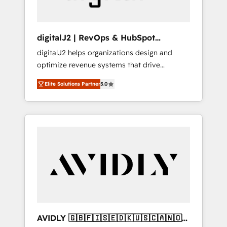
digitalJ2 | RevOps & HubSpot
Implementations
digitalJ2 helps organizations design and
optimize revenue systems that drive
scalable, predictable growth. As a triple-
Elite Solutions Partner
5.0
accredited HubSpot Solutions Partner, we
specialize in both strategic RevOps planning
and hands-on technical execution - building
the operational foundation companies need
to thrive. Industries we specialize in: -
Manufacturing - Healthcare - Financial
Services - Managed IT (MSP) - Franchises -
Professional Services - And more! How we
help: ✔️ Full HubSpot implementations and
portal optimization ✔️ Data migrations, CRM
architecture, and reporting foundations ✔️
AVIDLY 🇬🇧🇫🇮🇸🇪🇩🇰🇺🇸🇨🇦🇳🇴
Custom integrations and workflow