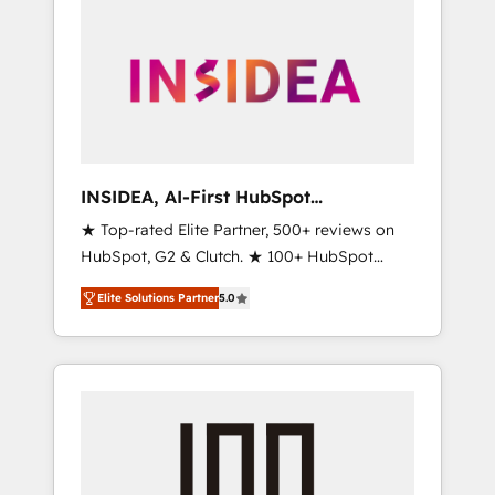
INSIDEA, AI-First HubSpot
Onboarding & RevOps
★ Top-rated Elite Partner, 500+ reviews on
HubSpot, G2 & Clutch. ★ 100+ HubSpot
Certified Experts & Trainers across the team
Elite Solutions Partner
5.0
★ 1,500+ implementations across five
continents ★ AI-First, RevOps-led,
Onboarding obsessed ★ Company of the
Year 2024/25 INSIDEA helps growing
companies turn HubSpot into a revenue
engine. We onboard your team, migrate your
data, and build AI-powered workflows that