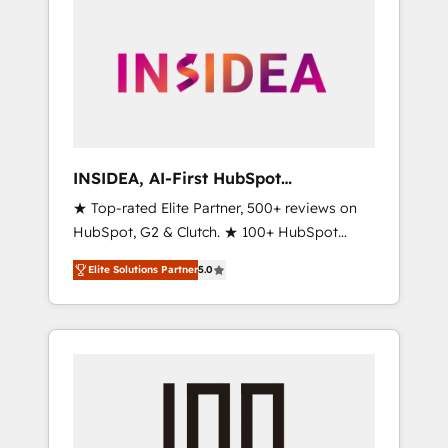
INSIDEA, AI-First HubSpot
Onboarding & RevOps
★ Top-rated Elite Partner, 500+ reviews on
HubSpot, G2 & Clutch. ★ 100+ HubSpot
Certified Experts & Trainers across the team
Elite Solutions Partner
5.0
★ 1,500+ implementations across five
continents ★ AI-First, RevOps-led,
Onboarding obsessed ★ Company of the
Year 2024/25 INSIDEA helps growing
companies turn HubSpot into a revenue
engine. We onboard your team, migrate your
data, and build AI-powered workflows that