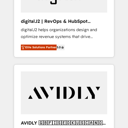
digitalJ2 | RevOps & HubSpot
Implementations
digitalJ2 helps organizations design and
optimize revenue systems that drive
scalable, predictable growth. As a triple-
Elite Solutions Partner
5.0
accredited HubSpot Solutions Partner, we
specialize in both strategic RevOps planning
and hands-on technical execution - building
the operational foundation companies need
to thrive. Industries we specialize in: -
Manufacturing - Healthcare - Financial
Services - Managed IT (MSP) - Franchises -
Professional Services - And more! How we
help: ✔️ Full HubSpot implementations and
portal optimization ✔️ Data migrations, CRM
architecture, and reporting foundations ✔️
AVIDLY 🇬🇧🇫🇮🇸🇪🇩🇰🇺🇸🇨🇦🇳🇴
Custom integrations and workflow