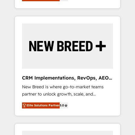
unified ecosystem includes specialized
OS Partner | 16+ Years Experience | 1,000+
とサイト構造を最適化。 🏆 なぜ100incを選ぶ
divisions Globalia (AI & Software) and Point
Five-Star Reviews
のか？ ✓ HubSpot Eliteパートナー認定 ✓
Success Media (Paid Media), making this the
HubSpotアワード受賞・HUGリーダー ✓
official home for all three brands. 🔄
ISO27001:2022 / ISO9001:2015 取得 ✓ 400社
Implementation & Integration - Seamless
以上の導入実績 ✓ HubSpot大百科 出版 CRM・
migrations and system integrations powered
AI活用に関するご相談、現状整理の壁打ちな
by Globalia’s technical development team. -
ど、構想段階からお気軽にお問い合わせくださ
19 HubSpot-certified trainers to drive
い。
platform adoption. 📈 Revenue Generation -
Full-funnel marketing and high-performance
advertising via Point Success Media. - Expert
CRM Implementations, RevOps, AEO
deployment of Breeze AI and custom agents
+ Web, Demand Gen
New Breed is where go-to-market teams
to automate growth. 🏆 Elite Excellence - 8
partner to unlock growth, scale, and
platform accreditations and deep HIPAA-
transformation. We help companies activate
compliance expertise. - A team of 250+
Elite Solutions Partner
5.0
HubSpot’s AI-powered customer platform
experts dedicated to your resilient growth.
and operationalize HubSpot’s Loop
Marketing framework through expert-led
services, smart agents, and purpose-built