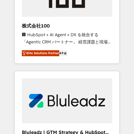
drive adoption from week one, in your time
zone. What we do ➤ Onboarding: Live in
weeks, with workflows built around your
business, not a template. ➤ Migration: Move
株式会社100
from any legacy CRM. Zero downtime, full
🏢 HubSpot × AI Agent × DX を統合する
data integrity. ➤ Implementation: Configure
「Agentic CRM パートナー」 経営課題と現場業
HubSpot to run your revenue process. Sales,
務をつなぐAIネイティブ・エージェンシーとし
marketing, and service wired together. ➤ AI
Elite Solutions Partner
4.9
て、HubSpot Eliteの実装力で顧客フロント業務
and Integrations: Layer Breeze AI, custom
を再設計します。 💡 100inc は何をする会社
agents, and APIs to remove manual work. ➤
か？ HubSpotを共通基盤に、AIエージェントを
Ongoing Management: Monthly tune-ups,
組み込んだ顧客フロント業務（マーケティン
feature rollouts, adoption coaching. Buying
グ・営業・CS）を組織全体で設計・実装する日
HubSpot, switching to it, or reviving a stale
本のAIネイティブ・エージェンシーです。事業
portal? We are built for the work.
部・グループ会社・部門が分立する組織で、デ
ータと業務プロセスのサイロ化を、CRMを軸と
した全社共通基盤に再構築します。意思決定
者・PMO・現場担当者に並走します。 1️⃣
HubSpot導入・活用支援 顧客データの一元化か
Bluleadz | GTM Strategy & HubSpot