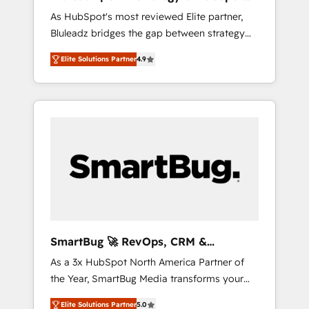
ら、GTMの見える化・自動化まで。全Hub統合
Implementation
As HubSpot's most reviewed Elite partner,
運用、データ品質設計、グループ横断のCRM統
Bluleadz bridges the gap between strategy
合に対応します。 2️⃣ AIエージェント組織構築
and execution. We don't just "set up tools" —
営業・マーケティング業務の一部をAIが自律実
Elite Solutions Partner
4.9
we install the GTM Operating System (GTM
行する組織への移行を設計・実装。Breeze・
OS) to align your leadership and engineer a
Claude等をHubSpotと連携させ、役割定義・運
portal that drives predictable revenue
用ルール・成果指標まで含めて設計します。 3️⃣
velocity. 🚀 GTM Strategy & Alignment
全社DX × AI推進のPMO伴走支援 複数部門をま
Workshops & Sprints: Identify "Valleys of
たぐDX×AI変革を、構想から実装・定着まで
Death" stalling growth. Fix your ICP, Math,
PMOとして主導。「設定の代行ではなく、設計
and Story to stop "accelerating a mess." ⚙️
の責任」を引き受け、部門横断の統合・浸透・
Elite Engineering & AI Scalable Architecture:
変革管理を実行します。 ▸ CMS戦略設計・構
Zero-technical-debt setup across all Hubs,
築：リード獲得・CVR・SEOを前提にした情報
validated by our 7 HubSpot Accreditations.
設計・導線設計・テンプレート設計をContent
AI-Powered RevOps: Breeze AI, custom AI
Hubで一体提供。 ▸ 既存CRM・MAからの移行
SmartBug 🚀 RevOps, CRM &
agents, and high-integrity migrations for total
支援：Salesforce・Marketo・Pardot等からの
Integration Experts
As a 3x HubSpot North America Partner of
reporting clarity. Security & Compliance: SOC
移行、カスタム設計、履歴データ移行と活用設
the Year, SmartBug Media transforms your
2 Type I and HIPAA attested for enterprise-
計まで。 ▸ AEO対応：ChatGPT・Perplexity等
customer lifecycle into a revenue engine. Our
grade data security. 🏆 Why Bluleadz? GTM
のAI検索からの流入・引用を前提にコンテンツ
Elite Solutions Partner
5.0