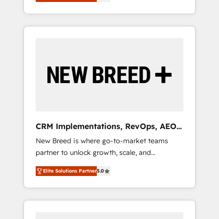
unified ecosystem includes specialized
OS Partner | 16+ Years Experience | 1,000+
とサイト構造を最適化。 🏆 なぜ100incを選ぶ
divisions Globalia (AI & Software) and Point
Five-Star Reviews
のか？ ✓ HubSpot Eliteパートナー認定 ✓
Success Media (Paid Media), making this the
HubSpotアワード受賞・HUGリーダー ✓
official home for all three brands. 🔄
ISO27001:2022 / ISO9001:2015 取得 ✓ 400社
Implementation & Integration - Seamless
以上の導入実績 ✓ HubSpot大百科 出版 CRM・
migrations and system integrations powered
AI活用に関するご相談、現状整理の壁打ちな
by Globalia’s technical development team. -
ど、構想段階からお気軽にお問い合わせくださ
19 HubSpot-certified trainers to drive
い。
platform adoption. 📈 Revenue Generation -
Full-funnel marketing and high-performance
advertising via Point Success Media. - Expert
CRM Implementations, RevOps, AEO
deployment of Breeze AI and custom agents
+ Web, Demand Gen
New Breed is where go-to-market teams
to automate growth. 🏆 Elite Excellence - 8
partner to unlock growth, scale, and
platform accreditations and deep HIPAA-
transformation. We help companies activate
compliance expertise. - A team of 250+
Elite Solutions Partner
5.0
HubSpot’s AI-powered customer platform
experts dedicated to your resilient growth.
and operationalize HubSpot’s Loop
Marketing framework through expert-led
services, smart agents, and purpose-built