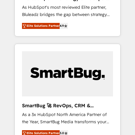
ら、GTMの見える化・自動化まで。全Hub統合
Implementation
As HubSpot's most reviewed Elite partner,
運用、データ品質設計、グループ横断のCRM統
Bluleadz bridges the gap between strategy
合に対応します。 2️⃣ AIエージェント組織構築
and execution. We don't just "set up tools" —
営業・マーケティング業務の一部をAIが自律実
Elite Solutions Partner
4.9
we install the GTM Operating System (GTM
行する組織への移行を設計・実装。Breeze・
OS) to align your leadership and engineer a
Claude等をHubSpotと連携させ、役割定義・運
portal that drives predictable revenue
用ルール・成果指標まで含めて設計します。 3️⃣
velocity. 🚀 GTM Strategy & Alignment
全社DX × AI推進のPMO伴走支援 複数部門をま
Workshops & Sprints: Identify "Valleys of
たぐDX×AI変革を、構想から実装・定着まで
Death" stalling growth. Fix your ICP, Math,
PMOとして主導。「設定の代行ではなく、設計
and Story to stop "accelerating a mess." ⚙️
の責任」を引き受け、部門横断の統合・浸透・
Elite Engineering & AI Scalable Architecture:
変革管理を実行します。 ▸ CMS戦略設計・構
Zero-technical-debt setup across all Hubs,
築：リード獲得・CVR・SEOを前提にした情報
validated by our 7 HubSpot Accreditations.
設計・導線設計・テンプレート設計をContent
AI-Powered RevOps: Breeze AI, custom AI
Hubで一体提供。 ▸ 既存CRM・MAからの移行
SmartBug 🚀 RevOps, CRM &
agents, and high-integrity migrations for total
支援：Salesforce・Marketo・Pardot等からの
Integration Experts
As a 3x HubSpot North America Partner of
reporting clarity. Security & Compliance: SOC
移行、カスタム設計、履歴データ移行と活用設
the Year, SmartBug Media transforms your
2 Type I and HIPAA attested for enterprise-
計まで。 ▸ AEO対応：ChatGPT・Perplexity等
customer lifecycle into a revenue engine. Our
grade data security. 🏆 Why Bluleadz? GTM
のAI検索からの流入・引用を前提にコンテンツ
Elite Solutions Partner
5.0