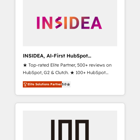
INSIDEA, AI-First HubSpot
Onboarding & RevOps
★ Top-rated Elite Partner, 500+ reviews on
HubSpot, G2 & Clutch. ★ 100+ HubSpot
Certified Experts & Trainers across the team
Elite Solutions Partner
5.0
★ 1,500+ implementations across five
continents ★ AI-First, RevOps-led,
Onboarding obsessed ★ Company of the
Year 2024/25 INSIDEA helps growing
companies turn HubSpot into a revenue
engine. We onboard your team, migrate your
data, and build AI-powered workflows that