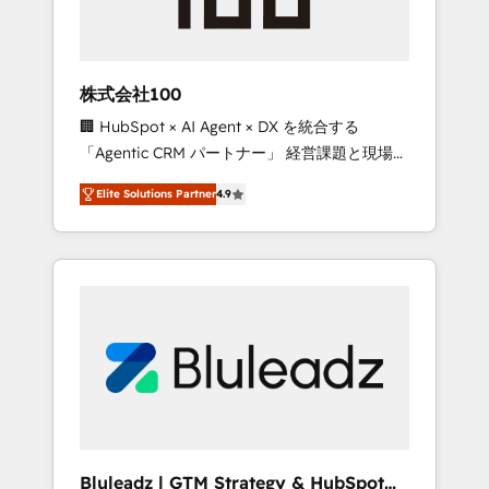
drive adoption from week one, in your time
zone. What we do ➤ Onboarding: Live in
weeks, with workflows built around your
business, not a template. ➤ Migration: Move
株式会社100
from any legacy CRM. Zero downtime, full
🏢 HubSpot × AI Agent × DX を統合する
data integrity. ➤ Implementation: Configure
「Agentic CRM パートナー」 経営課題と現場業
HubSpot to run your revenue process. Sales,
務をつなぐAIネイティブ・エージェンシーとし
marketing, and service wired together. ➤ AI
Elite Solutions Partner
4.9
て、HubSpot Eliteの実装力で顧客フロント業務
and Integrations: Layer Breeze AI, custom
を再設計します。 💡 100inc は何をする会社
agents, and APIs to remove manual work. ➤
か？ HubSpotを共通基盤に、AIエージェントを
Ongoing Management: Monthly tune-ups,
組み込んだ顧客フロント業務（マーケティン
feature rollouts, adoption coaching. Buying
グ・営業・CS）を組織全体で設計・実装する日
HubSpot, switching to it, or reviving a stale
本のAIネイティブ・エージェンシーです。事業
portal? We are built for the work.
部・グループ会社・部門が分立する組織で、デ
ータと業務プロセスのサイロ化を、CRMを軸と
した全社共通基盤に再構築します。意思決定
者・PMO・現場担当者に並走します。 1️⃣
HubSpot導入・活用支援 顧客データの一元化か
Bluleadz | GTM Strategy & HubSpot