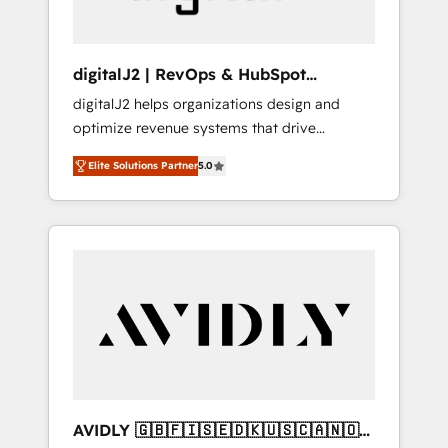
digitalJ2 | RevOps & HubSpot
Implementations
digitalJ2 helps organizations design and
optimize revenue systems that drive
scalable, predictable growth. As a triple-
Elite Solutions Partner
5.0
accredited HubSpot Solutions Partner, we
specialize in both strategic RevOps planning
and hands-on technical execution - building
the operational foundation companies need
to thrive. Industries we specialize in: -
Manufacturing - Healthcare - Financial
Services - Managed IT (MSP) - Franchises -
Professional Services - And more! How we
help: ✔️ Full HubSpot implementations and
portal optimization ✔️ Data migrations, CRM
architecture, and reporting foundations ✔️
AVIDLY 🇬🇧🇫🇮🇸🇪🇩🇰🇺🇸🇨🇦🇳🇴
Custom integrations and workflow