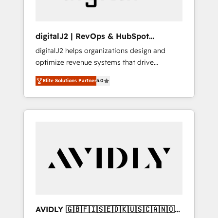
digitalJ2 | RevOps & HubSpot
Implementations
digitalJ2 helps organizations design and
optimize revenue systems that drive
scalable, predictable growth. As a triple-
Elite Solutions Partner
5.0
accredited HubSpot Solutions Partner, we
specialize in both strategic RevOps planning
and hands-on technical execution - building
the operational foundation companies need
to thrive. Industries we specialize in: -
Manufacturing - Healthcare - Financial
Services - Managed IT (MSP) - Franchises -
Professional Services - And more! How we
help: ✔️ Full HubSpot implementations and
portal optimization ✔️ Data migrations, CRM
architecture, and reporting foundations ✔️
AVIDLY 🇬🇧🇫🇮🇸🇪🇩🇰🇺🇸🇨🇦🇳🇴
Custom integrations and workflow