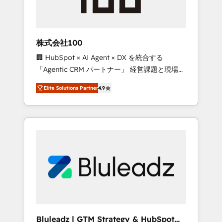
drive adoption from week one, in your time
zone. What we do ➤ Onboarding: Live in
weeks, with workflows built around your
business, not a template. ➤ Migration: Move
株式会社100
from any legacy CRM. Zero downtime, full
🏢 HubSpot × AI Agent × DX を統合する
data integrity. ➤ Implementation: Configure
「Agentic CRM パートナー」 経営課題と現場業
HubSpot to run your revenue process. Sales,
務をつなぐAIネイティブ・エージェンシーとし
marketing, and service wired together. ➤ AI
Elite Solutions Partner
4.9
て、HubSpot Eliteの実装力で顧客フロント業務
and Integrations: Layer Breeze AI, custom
を再設計します。 💡 100inc は何をする会社
agents, and APIs to remove manual work. ➤
か？ HubSpotを共通基盤に、AIエージェントを
Ongoing Management: Monthly tune-ups,
組み込んだ顧客フロント業務（マーケティン
feature rollouts, adoption coaching. Buying
グ・営業・CS）を組織全体で設計・実装する日
HubSpot, switching to it, or reviving a stale
本のAIネイティブ・エージェンシーです。事業
portal? We are built for the work.
部・グループ会社・部門が分立する組織で、デ
ータと業務プロセスのサイロ化を、CRMを軸と
した全社共通基盤に再構築します。意思決定
者・PMO・現場担当者に並走します。 1️⃣
HubSpot導入・活用支援 顧客データの一元化か
Bluleadz | GTM Strategy & HubSpot