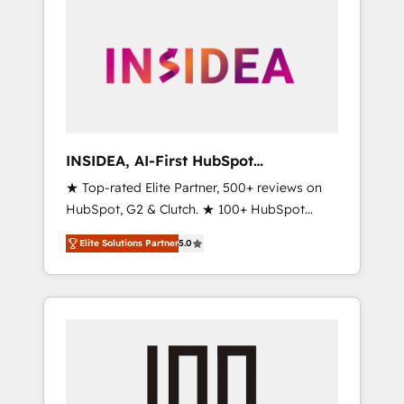
INSIDEA, AI-First HubSpot
Onboarding & RevOps
★ Top-rated Elite Partner, 500+ reviews on
HubSpot, G2 & Clutch. ★ 100+ HubSpot
Certified Experts & Trainers across the team
Elite Solutions Partner
5.0
★ 1,500+ implementations across five
continents ★ AI-First, RevOps-led,
Onboarding obsessed ★ Company of the
Year 2024/25 INSIDEA helps growing
companies turn HubSpot into a revenue
engine. We onboard your team, migrate your
data, and build AI-powered workflows that