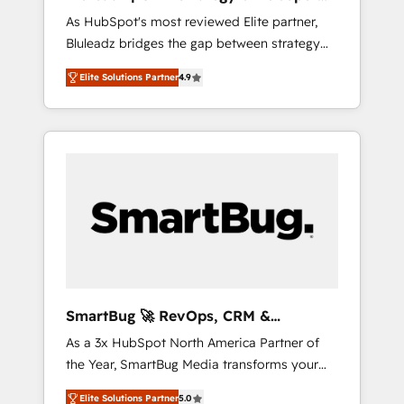
ら、GTMの見える化・自動化まで。全Hub統合
Implementation
As HubSpot's most reviewed Elite partner,
運用、データ品質設計、グループ横断のCRM統
Bluleadz bridges the gap between strategy
合に対応します。 2️⃣ AIエージェント組織構築
and execution. We don't just "set up tools" —
営業・マーケティング業務の一部をAIが自律実
Elite Solutions Partner
4.9
we install the GTM Operating System (GTM
行する組織への移行を設計・実装。Breeze・
OS) to align your leadership and engineer a
Claude等をHubSpotと連携させ、役割定義・運
portal that drives predictable revenue
用ルール・成果指標まで含めて設計します。 3️⃣
velocity. 🚀 GTM Strategy & Alignment
全社DX × AI推進のPMO伴走支援 複数部門をま
Workshops & Sprints: Identify "Valleys of
たぐDX×AI変革を、構想から実装・定着まで
Death" stalling growth. Fix your ICP, Math,
PMOとして主導。「設定の代行ではなく、設計
and Story to stop "accelerating a mess." ⚙️
の責任」を引き受け、部門横断の統合・浸透・
Elite Engineering & AI Scalable Architecture:
変革管理を実行します。 ▸ CMS戦略設計・構
Zero-technical-debt setup across all Hubs,
築：リード獲得・CVR・SEOを前提にした情報
validated by our 7 HubSpot Accreditations.
設計・導線設計・テンプレート設計をContent
AI-Powered RevOps: Breeze AI, custom AI
Hubで一体提供。 ▸ 既存CRM・MAからの移行
SmartBug 🚀 RevOps, CRM &
agents, and high-integrity migrations for total
支援：Salesforce・Marketo・Pardot等からの
Integration Experts
As a 3x HubSpot North America Partner of
reporting clarity. Security & Compliance: SOC
移行、カスタム設計、履歴データ移行と活用設
the Year, SmartBug Media transforms your
2 Type I and HIPAA attested for enterprise-
計まで。 ▸ AEO対応：ChatGPT・Perplexity等
customer lifecycle into a revenue engine. Our
grade data security. 🏆 Why Bluleadz? GTM
のAI検索からの流入・引用を前提にコンテンツ
Elite Solutions Partner
5.0