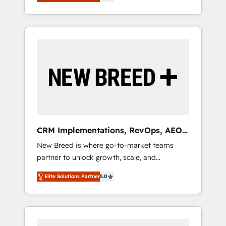
unified ecosystem includes specialized
OS Partner | 16+ Years Experience | 1,000+
とサイト構造を最適化。 🏆 なぜ100incを選ぶ
divisions Globalia (AI & Software) and Point
Five-Star Reviews
のか？ ✓ HubSpot Eliteパートナー認定 ✓
Success Media (Paid Media), making this the
HubSpotアワード受賞・HUGリーダー ✓
official home for all three brands. 🔄
ISO27001:2022 / ISO9001:2015 取得 ✓ 400社
Implementation & Integration - Seamless
以上の導入実績 ✓ HubSpot大百科 出版 CRM・
migrations and system integrations powered
AI活用に関するご相談、現状整理の壁打ちな
by Globalia’s technical development team. -
ど、構想段階からお気軽にお問い合わせくださ
19 HubSpot-certified trainers to drive
い。
platform adoption. 📈 Revenue Generation -
Full-funnel marketing and high-performance
advertising via Point Success Media. - Expert
CRM Implementations, RevOps, AEO
deployment of Breeze AI and custom agents
+ Web, Demand Gen
New Breed is where go-to-market teams
to automate growth. 🏆 Elite Excellence - 8
partner to unlock growth, scale, and
platform accreditations and deep HIPAA-
transformation. We help companies activate
compliance expertise. - A team of 250+
Elite Solutions Partner
5.0
HubSpot’s AI-powered customer platform
experts dedicated to your resilient growth.
and operationalize HubSpot’s Loop
Marketing framework through expert-led
services, smart agents, and purpose-built