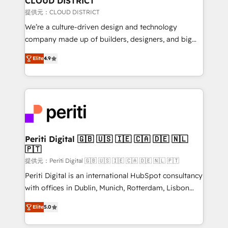
CLOUD DISTRICT
creativity. Our multicultural team works in Spanish,
提供元：CLOUD DISTRICT
Portuguese, and English to design scalable strategies
We’re a culture-driven design and technology
that drive measurable growth. 🌎 Highlights: • 10+
company made up of builders, designers, and big
years as a HubSpot partner. • 2023 Impact Awards:
thinkers. We blend strategy, design, and
Platform Migration Excellence. • Top 3 Partner of the
Elite
4.9
development—always fueled by curiosity—to turn
Year LATAM 2022, 2023, 2024, 2025. • Partner of the
ideas, opportunities, and challenges into meaningful
Year 2024. • Organizer of Aliados.ai (AI, marketing &
experiences. To us, technology is more than just
tech global congress). 👉 Ready to scale your
code; it’s about creating things that are useful, cool,
business with HubSpot? Let Cebra’s experts help
and—most importantly—simple. That’s why we lean
you grow faster, smarter, and with impact.
into bold ideas and shape them into thoughtful
products and strategies that actually make a
Periti Digital 🇬🇧 🇺🇸 🇮🇪 🇨🇦 🇩🇪 🇳🇱
🇵🇹
difference.
提供元：Periti Digital 🇬🇧 🇺🇸 🇮🇪 🇨🇦 🇩🇪 🇳🇱 🇵🇹
Periti Digital is an international HubSpot consultancy
with offices in Dublin, Munich, Rotterdam, Lisbon
and New York. 🔎 We are focused on enhancing
Elite
5.0
revenue-generation strategies for clients through
complete integration of core business processes