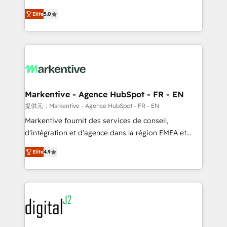
companies activate HubSpot’s AI-powered
expertise. - A team of 250+ experts dedicated to
Elite
5.0
customer platform and operationalize HubSpot’s
your resilient growth.
Loop Marketing framework through expert-led
services, smart agents, and purpose-built apps,
tailored to your business. Together, we unlock
results, fast. ⚙️CRM & RevOps: Align all Hubs to your
buyer journey for clean data, scalability, & reporting.
🎯Demand Gen & ABM: Drive pipeline with inbound,
Markentive - Agence HubSpot - FR - EN
ABM, AEO, SEO, & paid media. 👩‍💻Web Design:
提供元：Markentive - Agence HubSpot - FR - EN
Build high-performing websites with UX, messaging,
Markentive fournit des services de conseil,
& conversion strategy that drive results. 🤖AI
d'intégration et d'agence dans la région EMEA et
Strategy: Activate Breeze Agents, configure HubSpot
North America. Avec plus de 115 experts en
AI, & maximize AEO with tailored AI services. 🧩
Elite
4.9
marketing automation, Growth, Revops, CRM et
Integrations: Extend HubSpot with custom
webdesign. Markentive is both a consulting firm, a
integrations, hosting, & maintenance.
digital agency and an integrator. With over 115
experts in marketing automation, growth, revops,
CRM and webdesign (We focus on EMEA - USA
customers).