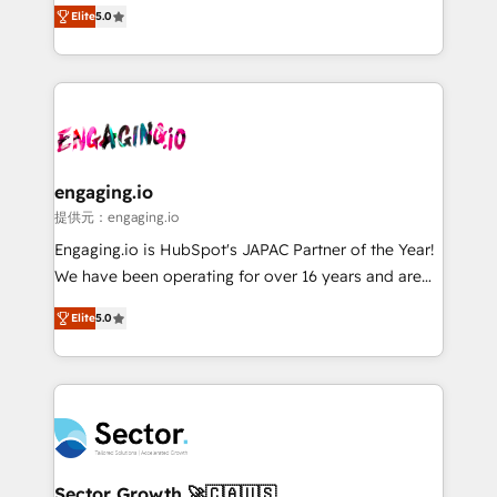
previsibilidade de receita. Combinamos Revenue
Elite
5.0
Operamos en Colombia, Perú, México, Ecuador,
Operations (RevOps) e Inteligência Artificial para
Chile, Panamá, Bolivia, Argentina y República
estruturar processos integrar sistemas organizar
Dominicana — con experiencia real en educación,
dados e automatizar operações. O objetivo é
retail, salud, banca, bienes raíces, construcción y
transformar a HubSpot em um verdadeiro sistema
B2B. ✅ Crece con orden. Crece con Grows.
operacional de receita conectando equipes
tecnologia e dados em uma operação integrada.
Também somos distribuidores oficiais da HubSpot
engaging.io
e de mais de 150 softwares globais permitindo
提供元：engaging.io
contratar e pagar a HubSpot em reais com nota
Engaging.io is HubSpot's JAPAC Partner of the Year!
fiscal no Brasil e gerar economia de até 50% na
We have been operating for over 16 years and are
contratação de softwares internacionais.
one of HubSpot's most experienced and technically
Oferecemos ainda agentes de IA especializados em
Elite
5.0
capable Agency Partners globally. We specialise in
HubSpot que automatizam tarefas executam rotinas
complex CRM migrations, implementations,
no CRM e mantêm os dados organizados, como um
integrations, custom CMS portal development,
especialista operando a plataforma 24/7. Hoje 300+
design & UX for mid to large to multi national
empresas em 13 países utilizam a Nexforce. Somos
businesses. Our teams are based in North America
a maior parceira da HubSpot na América Latina e
and APAC. We are HubSpot's top-ranked Advanced
líder no ranking global de sucesso do cliente da
Implementation Certified Partner and we contribute
Sector Growth 🚀🇨🇦🇺🇸