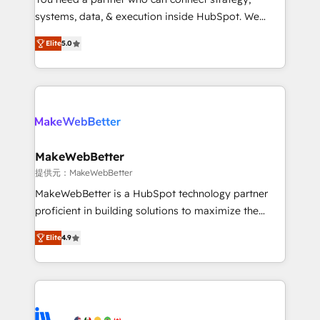
ensure long-term adoption with change-
systems, data, & execution inside HubSpot. We
management programs, and align marketing, sales,
bridge the gap where most agencies fall short by
and service to drive sustainable growth With 6 key
Elite
5.0
combining GTM strategy with technical execution to
HubSpot accreditations and experience across
solve the right problem with the right solution. As the
hundreds of organizations in dozens of industries,
only firm in the world to hold Elite Partner
there’s a good chance one of our globally integrated
Accreditations with both HubSpot and Clay, our
teams has worked with clients just like you Let’s
clients gain a unique advantage in CRM architecture,
explore whether S2 is the partner you’ve been
pipeline generation, data intelligence, and go-to-
looking for...and get your next big initiative moving!
market execution. Why B2B Businesses Choose RP: -
MakeWebBetter
Secure: Soc2 compliant 🛡️ - Pricing: Implementations
提供元：MakeWebBetter
starting at $1,5k 💵 - Speed: Launch in 14 days ⚡ -
MakeWebBetter is a HubSpot technology partner
Global: 75+ RPers across five continents 🌐 - Scale:
proficient in building solutions to maximize the
Largest organically grown & fastest tiering Elite
operational efficiency of HubSpot. The fastest-
HubSpot Partner 🪴 - Sales Hub: More
Elite
4.9
growing tech-enabler & facilitator, MakeWebBetter,
implementations than any other Partner 💻 -
hands you the blend of HubSpot expertise &
Migrations: We convert Salesforce addicts to
eminent solutions & integrations. Trust us to
HubSpot evangelists 🧡 Don't hire a marketing
streamline your HubSpot experience. 🚀HubSpot
agency for an Ops problem. Don't hire a technical
Elite Partners with 10+ years of HubSpot experience