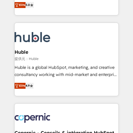
master it. As the creators of the Endless Customers
the rare Advanced "Custom Integrations"
Elite
5.0
System™ (the next evolution of They Ask, You
Accreditation, securely sync data across... 🔄 any
Answer), we’re the only HubSpot partner built
apps, in any direction. Stuck on your old CRM..?
entirely around coaching and training. That means
Migrate | seamlessly off your old CRM onto a clean
we don’t do the work for you; we help you build the
new HubSpot portal with Advanced Website and
skills, processes, and internal team you need to
CRM Migrations using our in-house "HubScrub" Tool.
attract the right buyers, close deals faster, and grow
without outside dependencies. You’ll learn how to: •
Huble
Set up, audit, and organize your HubSpot portal •
提供元：Huble
Get your sales team fully using HubSpot • Track
Huble is a global HubSpot, marketing, and creative
pipeline and revenue across the entire buyer journey
consultancy working with mid-market and enterprise
• Build an in-house marketing team that drives
businesses. We go beyond implementation, shaping
growth • Create content and videos that attract
Elite
4.9
the strategy, processes, and teams that turn
buyers • Use AI to scale smarter Our coaching-led
HubSpot into a genuine growth engine. Named
approach works best for companies that are done
HubSpot's Global Partner of the Year in 2024,
with outsourcing and ready to build something that
consistently ranked among their top 5 partners
lasts. So if you're ready to become the most trusted
worldwide, and with over 15 years in the ecosystem,
voice in your market, let’s talk.
Huble has built a track record that speaks for itself.
One company, one operating model, delivering
Copernic - Conseils & intégration HubSpot