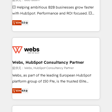
pipeline growth programs • Sales enablement tools
💥 Helping ambitious B2B businesses grow faster
and CRM optimization • Retention strategies with
with HubSpot. Performance and ROI focused. 💥
customer journey mapping 🏅 Elite-Level HubSpot
BBD Boom is the HubSpot partner that can help you
Execution • 750+ onboardings and 2,000+
Elite
5.0
to HubSpot Better. We work with your teams to
implementations • Deep expertise across marketing,
solve all your HubSpot challenges and improve user
sales, and service hubs • Built-in flexibility for
adoption, sales process and marketing results.
startups to global brands
Services 📚 Onboarding your team to HubSpot for
the first time 🔧 Designing and optimising your
HubSpot set-up for better results 🌐 Website design
and build using HubSpot 🔌 Integrating HubSpot
Webs, HubSpot Consultancy Partner
with other systems 🎓 Training your teams to be
提供元：Webs, HubSpot Consultancy Partner
HubSpot pros 📊 Lead generation services using
Webs, as part of the leading European HubSpot
HubSpot Why us? - SIX HubSpot Accreditations -
platform group of 150 Fte, is the trusted Elite
awarded by HubSpot after a rigorous process for
HubSpot CRM Partner offering you a roadmap on
CRM, Solutions Architecture, Onboarding , Data
Elite
4.8
maximizing EBITDA and achieving Commercial
Migration, Custom Integration & Platform
Excellence. With our targeted processes, we
Enablement -Onboarded over 500 businesses to
strengthen your digital transformation and minimize
HubSpot -Top 1% of partners worldwide -In-house
costs. As HubSpot's Advanced Accredited CRM