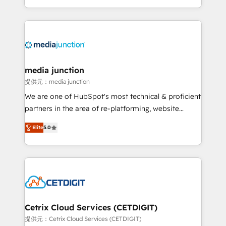
and customer success strategies, utilizing RevOps
methodologies. As Latin America's largest HubSpot
partner and a global leader in education market, we
offer unparalleled insights. Operating in five
countries—Brazil, UAE (Abu Dhabi/Dubai/Sharjah),
Mexico, USA, and Portugal—we've executed over a
media junction
hundred successful operations. Our approach,
提供元：media junction
rooted in RevOps principles, integrates analysis,
We are one of HubSpot's most technical & proficient
training, planning, and qualification. Leveraging
partners in the area of re-platforming, website
technology, data analytics, CRM optimization, and
design & development. We specialize in multi-hub
inbound marketing tactics, we focus on
Elite
5.0
implementations for mid-market & enterprise
understanding, nurturing, and converting leads.
companies. We are woman-owned, powered by
Partner with us to unlock your business's full
coffee, and we ❤️ dogs. We produce award-winning
potential and achieve sustained growth in today's
work for our clients. 🏆2023 Technical Expertise
competitive market.
Impact Award 🏆2022 Technical Expertise Impact
Award 🏆2022 Platform Migration Excellence Impact
Award 🏆2020 Elite Solutions Partner 🏆2019
Cetrix Cloud Services (CETDIGIT)
Integrations HubSpot Impact Award 🏆2019
提供元：Cetrix Cloud Services (CETDIGIT)