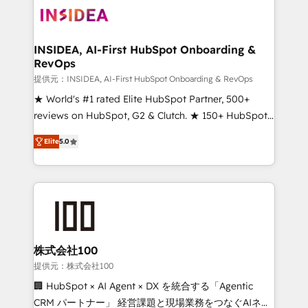
INSIDEA, AI-First HubSpot Onboarding &
RevOps
提供元：INSIDEA, AI-First HubSpot Onboarding & RevOps
★ World's #1 rated Elite HubSpot Partner, 500+
reviews on HubSpot, G2 & Clutch. ★ 150+ HubSpot
Certified Experts & Trainers across the team ★
Elite
5.0
1,500+ implementations across five continents ★ AI-
First, RevOps-led, Onboarding obsessed ★
Company of the Year 2024/25 INSIDEA helps
growing companies turn HubSpot into a revenue
engine. We onboard your team, migrate your data,
and build AI-powered workflows that drive adoption
from week one, in your time zone. What we do ➤
株式会社100
Onboarding: Live in weeks, with workflows built
提供元：株式会社100
around your business, not a template. ➤ Migration:
🏢 HubSpot × AI Agent × DX を統合する「Agentic
Move from any legacy CRM. Zero downtime, full data
CRM パートナー」 経営課題と現場業務をつなぐAIネイ