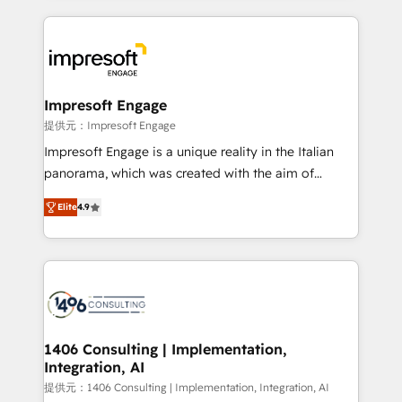
and systems (such as ERP and e-commerce
platforms) with HubSpot, driving efficiency and
results. 🎯 We present a solution-centric approach
and we're focused on HubSpot. We work with some
of HubSpot's most important customers to generate
Impresoft Engage
value from the platform in the long term. 🤖 We have
提供元：Impresoft Engage
worked 400+ HubSpot customers across industries
Impresoft Engage is a unique reality in the Italian
but specialise in the more complex projects where
panorama, which was created with the aim of
data migration, AI, and systems integrations
putting Customer Experience at the center by
represent key aspects of the project's success.
Elite
4.9
creating digital environments capable of integrating
people, processes and data. We offer the best
digital solutions on the market, ranging from CRM
processes and technologies to digital strategy, from
marketing automation to online and offline sales
processes through Customer Service Management,
allowing companies to optimize processes and meet
1406 Consulting | Implementation,
Integration, AI
the needs of the customer. We are part of Impresoft
Group, a group of specialized and complementary
提供元：1406 Consulting | Implementation, Integration, AI