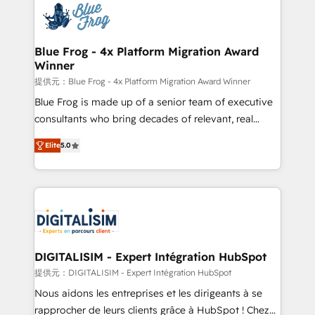
team of 25+ experts Contact us today to help you
Implementation partner, we provide expertise to
get more from your investment in HubSpot.
drive your business forward. Since 2015 we are fully
www.bbdboom.com
dedicated to HubSpot and with an experienced
Blue Frog - 4x Platform Migration Award
Winner
team (50+), we work with reputable companies in
B2B sectors such as manufacturing, SaaS and
提供元：Blue Frog - 4x Platform Migration Award Winner
business services. We prepare a customized
Blue Frog is made up of a senior team of executive
business case that demonstrates the value and
consultants who bring decades of relevant, real
impact of your digital transformation, including a
world experience to our client engagements. "Blue
Elite
5.0
detailed financial rationale with a focus on ROI and
Frog is a top, trusted partner in HubSpot's
TCO. As a trusted extension of your team, we
ecosystem for a reason. Their team brings over a
believe in the power of partnership. Together, we
decade of experience to the table, along with deep
embark on a transformational journey that sets your
knowledge of the HubSpot platform and strategies
business up for long-term success. Unlock your
for driving growth. They are committed to helping
business. If not now, when?
our customers grow and finding solutions that fit
their unique business needs. We are thrilled to have
DIGITALISIM - Expert Intégration HubSpot
Blue Frog in the HubSpot ecosystem leading the
提供元：DIGITALISIM - Expert Intégration HubSpot
way for customers!" - Yamini Rangan, CEO of
Nous aidons les entreprises et les dirigeants à se
HubSpot “Our experience with the team at Blue Frog
rapprocher de leurs clients grâce à HubSpot ! Chez