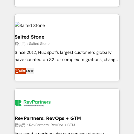
revenue maturity model - delivering the right
and 370+ specialists across EMEA, APAC and NAM,
improvements at the right time so operations
we de-risk complex CRM programmes and
evolve strategically and sustainably as the business
accelerate ROI across every HubSpot Hub. 🧭 From
grows.
multi-region migrations to AI-powered automation,
we turn complexity into clarity, human at global
Salted Stone
scale. 🏆 HubSpot’s CEO called us “the partner of the
提供元：Salted Stone
future.” Others agree it is proof of trust built through
Since 2012, HubSpot’s largest customers globally
measurable impact.
have counted on S2 for complex migrations, change
management, systems integration, and creative
Elite
5.0
solutions that deliver measurable impact and
transform brand experiences As one of the few full-
service creative agencies in the HubSpot
ecosystem, we blend strategy, technology, & award-
winning design to build scalable, globally
regionalized HubSpot websites, integrated
marketing campaigns, & RevOps frameworks that
RevPartners: RevOps + GTM
fuel long-term success We connect the entire
提供元：RevPartners: RevOps + GTM
customer lifecycle through seamless integrations,
You need a partner who can connect strategy,