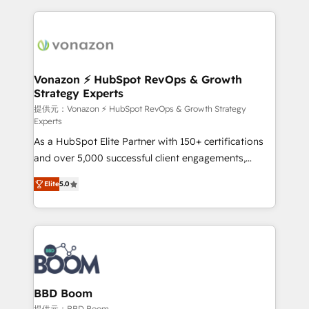
votre projet HubSpot, contactez notre équipe pour
l'international, nous travaillons avec des ETI
un échange dédié.
ambitieuses, des grands groupes voulant aller au-
delà d’une simple transformation digitale et des
startups florissantes. Nos 3 grandes expertises sont :
➤ L’intégration de CRM et de méthodologie RevOps
Vonazon ⚡ HubSpot RevOps & Growth
Strategy Experts
pour aligner les équipes marketing, commerciales et
support client (data migration, synchronisation API,
提供元：Vonazon ⚡ HubSpot RevOps & Growth Strategy
Experts
audit et maintenance) ➤ La création de sites internet
As a HubSpot Elite Partner with 150+ certifications
de conversion qui transforment les visiteurs en
and over 5,000 successful client engagements,
opportunités d'affaires ➤ La mise en place de
Vonazon turns marketing complexity into
stratégies d'acquisition marketing (SEO, SEA,
Elite
5.0
measurable, scalable growth. From onboarding to
inbound, automatisation marketing, ABM, IA,
enterprise-grade campaigns, our in-house team
emailing) Informations clés : - 10 ans d'expérience -
builds scalable strategies that drive long-term
100+ intégrations CRM HubSpot réussies - 40
revenue. ⚙️ HubSpot Integration & Optimization •
experts conseil - 150 certifications HubSpot
Seamless CRM, CMS, and automation setup •
cumulées
Complex platform migrations and data cleanups •
Custom APIs and third-party integrations 📈 End-to-
BBD Boom
End Revenue Acceleration • Lifecycle marketing and
提供元：BBD Boom