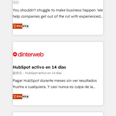
🇦🇪
agencies ⚙️ The strongest technical ability and
You shouldn't struggle to make business happen. We
integration capabilities 💼 Consultative, long-term
help companies get out of the rut with experienced,
partners who will embed ourselves into your
process-oriented teams implementing HubSpot
business, processes and systems 🏢 We specialise in
Elite
4.9
Marketing, Sales, Service, CMS and Operations Hub,
working with mid-market and enterprise
so selling and actually engaging with your customers
organisations, global organisations and those with
feels easy and pain-free. We are a top ranked
complex use cases 🏆 CRM Implementation,
HubSpot Elite Partner, winner of Rookie of the Year
Platform Enablement, Custom Integration and
and Customer First Awards, 4.9/5 rating in HubSpot
Onboarding Accredited 🔐 ISO27001 & ISO9001
Reviews and 4.9/5 rating in Clutch Reviews. Digifianz
Certified
helps the following industries: logistics & 3PL, home
HubSpot activo en 14 días
improvement & construction, branding and
提供元：HubSpot activo en 14 días
commercialization, real estate, health, education,
Pagar HubSpot durante meses sin ver resultados
SaaS, Software Dev & IT and consulting, make the
frustra a cualquiera. Y casi nunca es culpa de la
most out of their HubSpot experience operating in
herramienta: es del enfoque con el que se
the United States, EU, UAE, Mexico and Latin
Elite
4.8
implementó. Trabajamos con un catálogo de +80
America. From casual user to super fan: make
casos de uso: cada uno resuelve un problema
HubSpot an experience you LOVE!
concreto de tu operación en HubSpot. La entrega