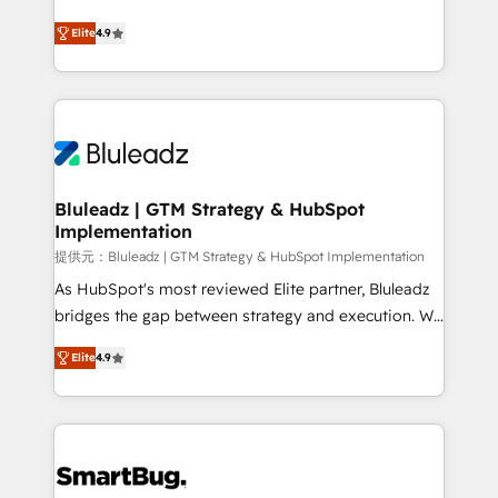
integrity. ➤ Implementation: Configure HubSpot to
ティブ・エージェンシーとして、HubSpot Eliteの実装
run your revenue process. Sales, marketing, and
Elite
4.9
力で顧客フロント業務を再設計します。 💡 100inc は何
service wired together. ➤ AI and Integrations: Layer
をする会社か？ HubSpotを共通基盤に、AIエージェン
Breeze AI, custom agents, and APIs to remove
トを組み込んだ顧客フロント業務（マーケティング・営
manual work. ➤ Ongoing Management: Monthly
業・CS）を組織全体で設計・実装する日本のAIネイテ
tune-ups, feature rollouts, adoption coaching. Buying
ィブ・エージェンシーです。事業部・グループ会社・部
HubSpot, switching to it, or reviving a stale portal?
門が分立する組織で、データと業務プロセスのサイロ化
We are built for the work.
を、CRMを軸とした全社共通基盤に再構築します。意
Bluleadz | GTM Strategy & HubSpot
Implementation
思決定者・PMO・現場担当者に並走します。 1️⃣
HubSpot導入・活用支援 顧客データの一元化から、
提供元：Bluleadz | GTM Strategy & HubSpot Implementation
GTMの見える化・自動化まで。全Hub統合運用、デー
As HubSpot's most reviewed Elite partner, Bluleadz
タ品質設計、グループ横断のCRM統合に対応します。
bridges the gap between strategy and execution. We
2️⃣ AIエージェント組織構築 営業・マーケティング業務
don't just "set up tools" — we install the GTM
Elite
4.9
の一部をAIが自律実行する組織への移行を設計・実装。
Operating System (GTM OS) to align your leadership
Breeze・Claude等をHubSpotと連携させ、役割定義・
and engineer a portal that drives predictable
運用ルール・成果指標まで含めて設計します。 3️⃣ 全社
revenue velocity. 🚀 GTM Strategy & Alignment
DX × AI推進のPMO伴走支援 複数部門をまたぐDX×AI変
Workshops & Sprints: Identify "Valleys of Death"
革を、構想から実装・定着までPMOとして主導。「設
stalling growth. Fix your ICP, Math, and Story to stop