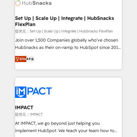
HubSpot development: websites, custom modules,
the difference — reach out to see how AI + HubSpot
integrations - Marketing & sales solutions: digital
can transform your business.
marketing, advertising, campaigns, content and
Set Up | Scale Up | Integrate | HubSnacks
FlexPlan
design We connect people, data and technology to
improve customer experiences. With our bright
提供元：Set Up | Scale Up | Integrate | HubSnacks FlexPlan
people, exciting ideas and can-do mentality, we
Join over 1,500 Companies globally who've chosen
ensure revenue growth on a daily basis. So tell us
HubSnacks as their on-ramp to HubSpot since 2014
your challenge; our passionate and growth driven
Simple pay-as-you-go plans that accelerate value...
Elite
4.9
team of 100+ experts is ready for you! Driving digital
1️⃣ Set Up | Onboarding New or Check-fixing existing
growth | www.brightdigital.com
HubSpot portals 2️⃣ Scale Up | 100% HubSpot Task
Execution... Global 24/7 ... All Experts 3️⃣ Integrate |
your entire Tech Stack with Custom Integrations
Slash months from your API Integration project... ⬅️
Click "Contact Business" ⬅️ to access 150+ Kickstart
Integration templates that put HubSpot in the center
IMPACT
of your tech stack, syncing... 🛍️ Shopify or
提供元：IMPACT
WooCommerce 💲 Stripe or Paypal 💰 Sage or
At IMPACT, we go beyond just helping you
Netsuite 🤖 Google or Microsoft ✍️ DocuSign or
implement HubSpot. We teach your team how to
PandaDoc 🌐 Avalara or Quaderno HubSnacks holds