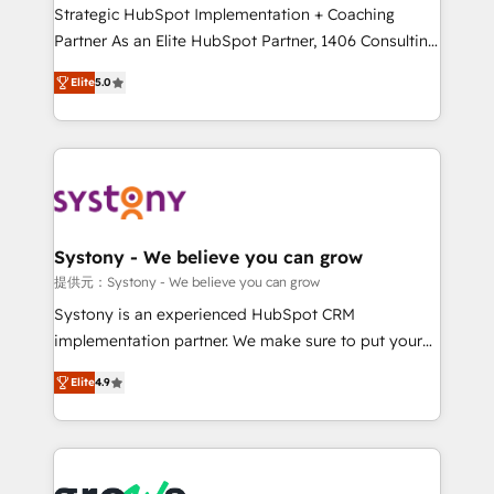
companies that divide their offer into 4
Strategic HubSpot Implementation + Coaching
Competence Centers: Smart Manufacturing,
Partner As an Elite HubSpot Partner, 1406 Consulting
Customer First, Enabling Technologies & Security.
helps mid-market revenue teams transform how
Elite
5.0
The synergies generated by these integrations,
they sell, market, and serve. We don't just build your
together with the combination of talents, skills,
HubSpot—we teach your team to own it, then stay
solutions and services, have allowed the group to
to help you keep winning. What We Do ⚙️ CRM
build an unrivaled offering portfolio on the market
Implementations across Marketing, Sales, Service,
to accompany companies on their digital
Data & Content 📈 Sales & Marketing Alignment +
transformation journey.
Revenue Team Enablement 🤖 Breeze AI & Custom
Agent Creation 🔄 Custom Integrations & Data
Systony - We believe you can grow
Migration Why 1406 We become part of your team.
提供元：Systony - We believe you can grow
Your team learns while we build. We fix what others
Systony is an experienced HubSpot CRM
broke. Built for mid-market reality—practical
implementation partner. We make sure to put your
solutions that work with your actual headcount and
organization's needs and goals first and think along
constraints. By the Numbers 🏆 Top 1% of all
Elite
4.9
with your organization. We are only satisfied once
HubSpot partners 🔄 Top 5% globally in client
you are too. Why Systony? - 20+ years of
retention 📅 8+ years of consistent results since 2017
experience with CRM, Marketing, Sales & Service
Who We Serve Revenue teams, marketing leaders,
implementations - 500+ successful onboardings -
and sales ops at mid-market companies ready to