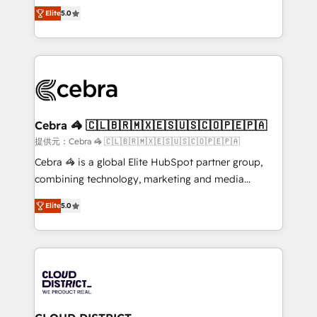
SOC 2 Type II and ISO 27001 certified, reinforcing
house team of certified CRM architects, experts,
Elite
5.0
our commitment to data security and compliance. At
developers, designers, and marketers handles all
OneMetric, we help revenue teams focus on the
aspects of your HubSpot. ✨ 400+ global clients ✨
OneMetric that matters most: revenue.
100+ seamless migrations from 15+ different CRMs
✨ 100,000+ hours in HubSpot projects, 75+ full Hub
implementations, and 5,000+ pages ✨ CS: Clients
generating 7-digit MRR from inbound campaigns ✨
CS: 245% organic growth & +751% new visitors for a
Cebra 🦓 🇨🇱🇧🇷🇲🇽🇪🇸🇺🇸🇨🇴🇵🇪🇵🇦
full-funnel HubSpot project ✨ CS: 415% conversion
提供元：Cebra 🦓 🇨🇱🇧🇷🇲🇽🇪🇸🇺🇸🇨🇴🇵🇪🇵🇦
boost with a new HubSpot site Recognized leaders:
Cebra 🦓 is a global Elite HubSpot partner group,
🏆 HubSpot Platform Migration Impact Award 🏆
combining technology, marketing and media
Clutch HubSpot Global Leader 🏆 Finalist: HubSpot
expertise across Latin America and Southern
Inbound Campaign of the Year 🏆 Gold AVA Digital
Elite
5.0
Europe, with teams across 7 countries. Born in Chile,
Award for Best Website 🌟 Accreditations: CRM
we combine local insight with international reach to
Implementation, HubSpot Content Experience, CRM
help businesses grow through technology, creativity,
Data Migration & Custom Integration
AI and strategy. For over 12 years, we’ve delivered
500+ HubSpot implementations, building end-to-
end solutions that integrate CRM, AI automation,
inbound and loop marketing, content, and digital