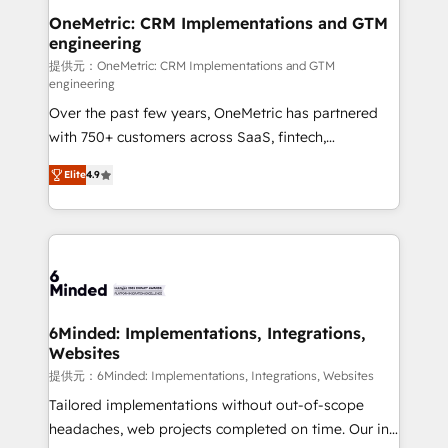
Reporting & Analytics · GTM Architecture · Sales &
OneMetric: CRM Implementations and GTM
engineering
Marketing Enablement If you’re ready to elevate
HubSpot from “just your CRM” to your growth
提供元：OneMetric: CRM Implementations and GTM
engineering
infrastructure—let’s talk.
Over the past few years, OneMetric has partnered
with 750+ customers across SaaS, fintech,
healthcare, real estate, and other industries. With
Elite
4.9
150+ HubSpot-certified experts, we deliver scalable
solutions to complex GTM and RevOps challenges.
Our Expertise 🔹 Onboarding & Implementation:
Accredited HubSpot Partner, ensuring smooth setup
tailored to your GTM motion. 🔹 Migrations: Move
from other CRMs to HubSpot without data loss or
downtime. 🔹 RevOps Strategy: Align teams,
6Minded: Implementations, Integrations,
Websites
processes, and data to drive revenue efficiency. 🔹
Integrations: Connect HubSpot with your tech stack
提供元：6Minded: Implementations, Integrations, Websites
for better adoption. 🔹 Custom Solutions: Build
Tailored implementations without out-of-scope
tailored apps, workflows, and configurations. We are
headaches, web projects completed on time. Our in-