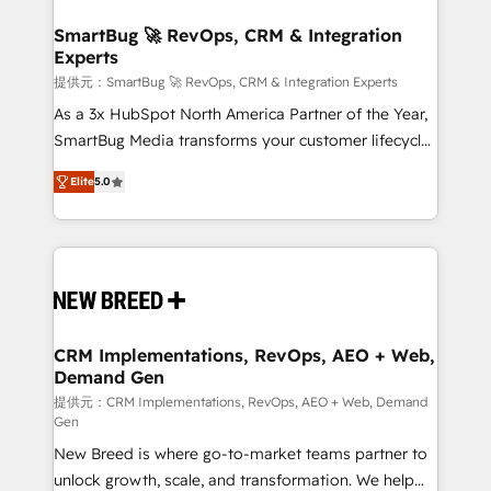
定の代行ではなく、設計の責任」を引き受け、部門横断
"accelerating a mess." ⚙️ Elite Engineering & AI
の統合・浸透・変革管理を実行します。 ▸ CMS戦略設
Scalable Architecture: Zero-technical-debt setup
SmartBug 🚀 RevOps, CRM & Integration
計・構築：リード獲得・CVR・SEOを前提にした情報設
Experts
across all Hubs, validated by our 7 HubSpot
計・導線設計・テンプレート設計をContent Hubで一体
Accreditations. AI-Powered RevOps: Breeze AI,
提供元：SmartBug 🚀 RevOps, CRM & Integration Experts
提供。 ▸ 既存CRM・MAからの移行支援：Salesforce・
custom AI agents, and high-integrity migrations for
As a 3x HubSpot North America Partner of the Year,
Marketo・Pardot等からの移行、カスタム設計、履歴
total reporting clarity. Security & Compliance: SOC 2
SmartBug Media transforms your customer lifecycle
データ移行と活用設計まで。 ▸ AEO対応：ChatGPT・
Type I and HIPAA attested for enterprise-grade data
into a revenue engine. Our unified ecosystem
Perplexity等のAI検索からの流入・引用を前提にコンテ
Elite
5.0
security. 🏆 Why Bluleadz? GTM OS Partner | 16+
includes specialized divisions Globalia (AI &
ンツとサイト構造を最適化。 🏆 なぜ100incを選ぶの
Years Experience | 1,000+ Five-Star Reviews
Software) and Point Success Media (Paid Media),
か？ ✓ HubSpot Eliteパートナー認定 ✓ HubSpotアワ
making this the official home for all three brands. 🔄
ード受賞・HUGリーダー ✓ ISO27001:2022 /
Implementation & Integration - Seamless migrations
ISO9001:2015 取得 ✓ 400社以上の導入実績 ✓
and system integrations powered by Globalia’s
HubSpot大百科 出版 CRM・AI活用に関するご相談、現
technical development team. - 19 HubSpot-certified
状整理の壁打ちなど、構想段階からお気軽にお問い合わ
trainers to drive platform adoption. 📈 Revenue
CRM Implementations, RevOps, AEO + Web,
せください。
Demand Gen
Generation - Full-funnel marketing and high-
performance advertising via Point Success Media. -
提供元：CRM Implementations, RevOps, AEO + Web, Demand
Gen
Expert deployment of Breeze AI and custom agents
New Breed is where go-to-market teams partner to
to automate growth. 🏆 Elite Excellence - 8 platform
unlock growth, scale, and transformation. We help
accreditations and deep HIPAA-compliance