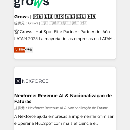
Own back-end developers - Complex data
move beyond spreadsheets into unified systems
migrations (e.g. Salesforce, MS Dynamics, Perfect
that drive real business results.
View, SuperOffice) - Custom integrations (e.g. MS
Grows | 🇵🇪 🇨🇴 🇲🇽 🇪🇨 🇨🇱 🇵🇦
Business Central, Navision, AX, SAP, Exact, AFAS) We
提供元：Grows | 🇵🇪 🇨🇴 🇲🇽 🇪🇨 🇨🇱 🇵🇦
focus on growing B2B companies in the SME sector
🏆 Grows | HubSpot Elite Partner · Partner del Año
such as manufacturing, SaaS, business services and
LATAM 2025 La mayoría de las empresas en LATAM
wholesaler companies. As an experienced HubSpot
no tienen un problema de herramientas. Tienen un
partner, we know how important user adoption is.
Elite
4.9
problema de orden. Equipos desalineados, datos
That's why we have developed a step-by-step
dispersos y procesos que dependen de personas
implementation process that focuses on user
clave — no de sistemas. Eso frena el crecimiento,
adoption. We’re experts on connecting data,
aunque tengas buena tecnología y ganas de escalar.
technology and people with each other. Together we
⚙️ Grows ordena los procesos comerciales, alinea
strive for optimal customer processes and
marketing, ventas y servicio, e implementa HubSpot
experiences. Systony – We believe you can grow!
de forma que genera resultados reales desde las
Nexforce: Revenue AI & Nacionalização de
Faturas
primeras semanas — no meses. 🤝 No entregamos
proyectos y nos vamos. Nos quedamos como
提供元：Nexforce: Revenue AI & Nacionalização de Faturas
socios estratégicos, ayudando a sostener y escalar
A Nexforce ajuda empresas a implementar otimizar
lo que construimos juntos. Porque crecer sin orden
e operar a HubSpot com mais eficiência e
no es crecer — es solo moverse rápido. 🌎