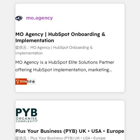
certifications, we are part of the most certified
extensive HubSpot, sales, marketing, service and
Canadian agencies, and we both hold Onboarding
integrations expertise to lead your team on their
Accreditations. Based in Canada (coast to coast), our
HubSpot journey, design and implement your
services are offered in both English & French.
processes and skilfully bring your revenue
infrastructure to life. Our collaborative approach
MO Agency | HubSpot Onboarding &
Implementation
keeps you in control whilst we plan and support the
route to your revenue goals. We have successfully
提供元：MO Agency | HubSpot Onboarding &
Implementation
supported over 500 organisations with HubSpot
MO Agency is a HubSpot Elite Solutions Partner
implementation, optimisation, training, and
offering HubSpot implementation, marketing
adoption assurance. Our tried and tested Roadmap
automation, CRM and RevOps consulting, B2B SEO,
methodology will ensure that you receive the best
Elite
5.0
paid media, content marketing, AEO and GEO (AI
deployment experience possible. Whether you are
search optimisation), and HubSpot Content Hub and
new to HubSpot or seeking to turn around a poor
WordPress development. We work with enterprise
install, our team have the change management
and growth-led companies across technology,
expertise to deliver the solutions you need.
professional services, financial services and
industrial sectors. Offices in Johannesburg, Cape
Town, Dubai & London. 500+ HubSpot CRM
Plus Your Business (PYB) UK • USA • Europe
implementations delivered. AI visibility coverage
提供元：Plus Your Business (PYB) UK • USA • Europe