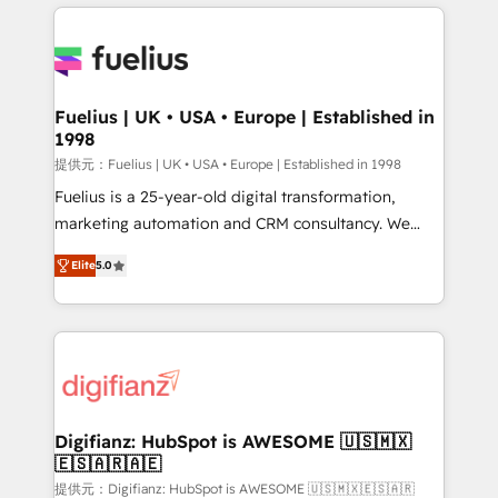
sure you can actually use it, build your website in
HubSpot or create an inbound marketing strategy
for you and execute it on HubSpot. We are on the
G-Cloud 14 CCS (Crown Commercial Service)
framework, meaning we've been accredited by
Fuelius | UK • USA • Europe | Established in
1998
HubSpot and vetted by the CCS, which means we
can support public sector companies as well the
提供元：Fuelius | UK • USA • Europe | Established in 1998
other ones listed in our profile. Our services: -
Fuelius is a 25-year-old digital transformation,
HubSpot implementation - HubSpot CMS website
marketing automation and CRM consultancy. We
build We can do lots of things. But everything we do
enable mid-market and enterprise clients to
Elite
5.0
is there for you to: - Grow revenue, and run your
maximise their return from digital and fuel their
business more efficiently - Build stronger
growth. We modernise platforms, streamline
relationships with customers - Make better
operations that are causing inefficiencies, improve
decisions with data - Find a new voice and reach
customer experiences, integrate systems, and
more people - Get the most out of your HubSpot
supercharge revenue operations Key services: • CRM
investment
Implementation • Systems Integration • Digital
Transformation / Web Development • RevOps &
Digifianz: HubSpot is AWESOME 🇺🇸🇲🇽
🇪🇸🇦🇷🇦🇪
Sales Consulting • Marketing Automation What
makes us different? 🚀 Top 0.5% of global HubSpot
提供元：Digifianz: HubSpot is AWESOME 🇺🇸🇲🇽🇪🇸🇦🇷