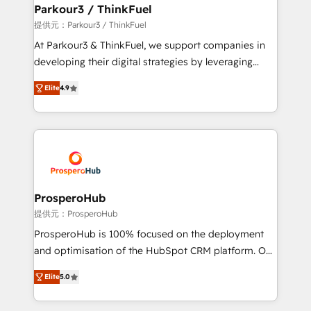
companies scale faster and smarter. 🔹 BOOMS:
Parkour3 / ThinkFuel
Demand generation for all your buyers With BOOMS,
提供元：Parkour3 / ThinkFuel
you invest in 100% of your buyers, accelerating your
At Parkour3 & ThinkFuel, we support companies in
growth and positioning yourself as an undisputed
developing their digital strategies by leveraging
leader. 🔹 BOOST: Optimize your digital
technologies and automating their marketing and
transformation process A methodology designed to
Elite
4.9
sales processes to generate growth. Our offer spans
implement HubSpot effectively and optimize your
from Strategy to Operations. We specialize in CRM
digital processes. 🔹 Trusted by Industry Leaders
onboarding and implementation, web design, sales
With an average rating of 4.9/5 and a proven track
& marketing automation, and digital marketing. With
record of business transformation, our growth-first
extensive experience working with tech companies
approach has helped brands dominate their
and manufacturers since 2002, we are committed to
markets.
empowering our clients and developing their
ProsperoHub
autonomy. Get to grips with HubSpot through
提供元：ProsperoHub
guided implementation and seamless integration of
ProsperoHub is 100% focused on the deployment
the CRM platform into your digital ecosystem. Would
and optimisation of the HubSpot CRM platform. Our
you like support in deploying your inbound
highly experienced team of solutions experts will
marketing strategy? We'll provide support tailored
Elite
5.0
ensure that you achieve maximum adoption and
to your needs and sales objectives. With 125+
ROI from your HubSpot investment. Use our