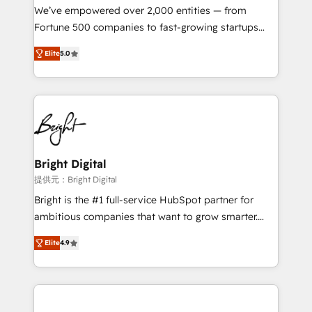
Marketing Enablement HubSpot Impact Award 🏆
We’ve empowered over 2,000 entities — from
2018 Website Design HubSpot Impact Award 🏆2017
Fortune 500 companies to fast-growing startups
Website Design HubSpot Impact Award 🏆2016
and nonprofits — to streamline operations, scale
Growth-Driven Design Agency of the Year 🏆2016
Elite
5.0
revenue, and unlock the full potential of HubSpot.
Sales Enablement HubSpot Impact Award 🏆2015
With deep technical and industry expertise, we fuse
Growth-Driven Design Agency of the Year 🏆2015
automation, integration, and AI innovation to deliver
Became the 5th Agency to reach Diamond 🏆2014
lasting impact. We specialize in: • Turnkey and end-
HubSpot COS Performance Award 🏆2014 HubSpot
to-end HubSpot implementations • Onboarding for
COS Design Award 🏆2013 HubSpot Marketplace
Sales, Service, Marketing & Content Hubs • AI voice
Provider of the Year 🏆2011 Became a HubSpot
and chat agents, predictive automation, and smart
Bright Digital
Partner 📆Founded in 1997
workflows • Salesforce + HubSpot integration •
提供元：Bright Digital
RevOps and AI-driven sales enablement • Website
Bright is the #1 full-service HubSpot partner for
design and CMS development • ERP integration: SAP,
ambitious companies that want to grow smarter.
NetSuite, Microsoft Dynamics, … • Data cleansing
From HubSpot onboarding, to training, from
and CRM migration from any platform •
Elite
4.9
developing a new website to lead generation and
Client/member portals built on HubSpot • Custom
digital marketing; we do it all (and with great
and complex integrations: SAM.gov, GovWin,
results)! In short, our services include: - HubSpot
QuickBooks, PandaDoc, ClickUp, Shopify, Mapsly,
consultancy: onboarding, training, data migration -
WooCommerce, BuilderTrend, and more Experience