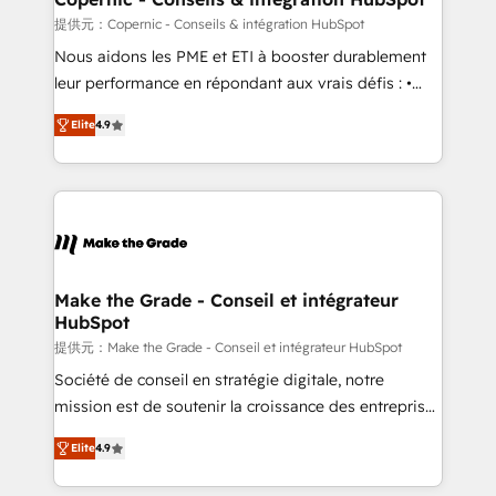
across offices and consulting teams in the UK, USA,
提供元：Copernic - Conseils & intégration HubSpot
Canada, Germany, France, Belgium, Singapore, and
Nous aidons les PME et ETI à booster durablement
South Africa. Certified compliant with ISO/IEC
leur performance en répondant aux vrais défis : •
27001:2022 and ISO 9001:2015 across all seven
Intégration de HubSpot avec d’autres outils (ERP,
international offices and 175+ employees.
Elite
4.9
téléphonie, etc.) • Alignement des équipes grâce à un
outil et des données partagées • Amélioration de la
collecte et de l’analyse des données pour des
décisions éclairées • Optimisation de l’efficacité et
de la productivité des équipes Notre équipe de 30
consultants certifiés HubSpot aborde chaque projet
avec un engagement total, alignant processus
Make the Grade - Conseil et intégrateur
HubSpot
métiers et technologie, et guidant vos équipes à
travers le changement, tout en centrant vos objectifs
提供元：Make the Grade - Conseil et intégrateur HubSpot
d’entreprise. Grâce à une méthodologie éprouvée
Société de conseil en stratégie digitale, notre
auprès de plus de 400 clients, nous comprenons
mission est de soutenir la croissance des entreprises
rapidement vos enjeux et intégrons parfaitement
B2B à travers l’acquisition de nouveaux clients,
Elite
4.9
HubSpot dans votre organisation. Pour toute
l'intégration CRM et le développement des revenus
question technique ou besoin de structuration de
auprès de vos comptes existants. En France et à