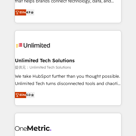
that helps brands connect technology, data, and
optimize the revenue lifecycle—lead generation to
creativity to achieve measurable results. Founded in
Elite
4.9
retention—by refining processes and eliminating
Barcelona and operating across Spain, LATAM, and
inefficiencies. Using HubSpot tools and data-driven
the UK, we support global companies in building
strategies, we create scalable solutions that
smarter marketing, sales, and customer success
maximize profitability and adapt to your goals.
strategies. As the only HubSpot Elite Partner in
Iberia (Spain & Portugal), we combine human insight
with intelligent automation to drive sustainable
growth. Our multidisciplinary team designs solutions
Unlimited Tech Solutions
that simplify complexity, boost performance, and
提供元：Unlimited Tech Solutions
turn innovation into real impact. 🌍 Highlights •
We take HubSpot further than you thought possible.
HubSpot Partner since 2012 • 2022 EMEA Impact
Unlimited Tech turns disconnected tools and chaotic
Award: Best Integration • 150+ successful HubSpot
processes into a seamless, high-performing revenue
projects • Clients in 30+ industries • Proprietary
Elite
5.0
engine. We combine RevOps strategy with deep
technology for integrations • Multilingual team:
technical execution to help teams scale faster—with
English, Spanish, Portuguese & Italian 👉 Grow
cleaner data, smarter automation, and more
smarter with AI and HubSpot.
predictable revenue. Specialties: · HubSpot
Implementation & Migration · Native & Custom
Integrations · Custom Development · CPQ & FSM ·