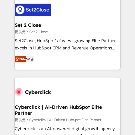
toma de 1 a 3 semanas por caso, abordamos varios
en paralelo cuando tiene sentido, y siempre
confirmamos resultados antes de seguir avanzando.
Empiezas a ver resultados antes de que termine el
Set 2 Close
mes. 🏆 HubSpot Partner of the Year 2022, máximo
提供元：Set 2 Close
reconocimiento del ecosistema. Elite Solutions
Set2Close, HubSpot’s fastest-growing Elite Partner,
Partner, el nivel más alto. +700 clientes
excels in HubSpot CRM and Revenue Operations
implementados en LATAM, Marcas como Hyatt,
(RevOps) services to boost B2B sales and growth.
Hospital ABC, Hogares Unión, Yves Rocher,
Elite
5.0
As a top HubSpot Elite Partner, we specialize in
MacStore, Café Britt, Bella Piel, confiaron en
custom HubSpot CRM solutions. Our experts design,
nosotros para impulsar la eficiencia de sus procesos
implement, and optimize systems to enhance user
en HubSpot. No necesitas tener todas las
experience, functionality, and adoption across sales,
respuestas para empezar. Te ayudamos a identificar
marketing, and service teams. From setup to
el primer caso de uso que más impacto te dará.
refinement, we streamline workflows, improve lead
Solo continúas si ves valor real en los primeros 14
management, and speed up deal closures. With 500+
Cyberclick | AI-Driven HubSpot Elite
días.
Partner
projects completed, our Agile approach ensures your
HubSpot CRM drives measurable results. Our
提供元：Cyberclick | AI-Driven HubSpot Elite Partner
RevOps services align your sales, marketing, and
Cyberclick is an AI-powered digital growth agency
customer success teams for peak performance. We