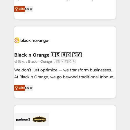
has been nothing short of extraordinary. Their years
DIGITALISIM, nous avons l'intime conviction que la
of experience and quality of skilled staff has earned
Elite
5.0
réussite des entreprises passe par l’innovation web,
them a trusted reputation within the HubSpot
le marketing digital, et la relation client ! C'est
ecosystem as a reliable partner capable of delivering
pourquoi, nos experts sont à la fois capables de
remarkable experiences for our most sophisticated
gérer votre projet de création de site internet, votre
clients.” - Brian Garvey, VP, Solutions Partner
référencement, votre stratégie digitale et le pilotage
Program, HubSpot.
et l'intégration d'HubSpot ! Les grandes phases d'un
projet HubSpot avec DIGITALISIM : 🧽 Nettoyage,
Black n Orange 🇺🇸 🇲🇽 🇨🇦
migration et intégration des bases de données. 🚀
提供元：Black n Orange 🇺🇸 🇲🇽 🇨🇦
Développement des interfaces avec vos logiciels
We don’t just optimize — we transform businesses.
métiers ⚙️ Configuration de la plateforme HubSpot
At Black n Orange, we go beyond traditional Inbound
📈 Configuration de rapports et tableaux de bord 🤝
Marketing with our exclusive methodologies:
Book Process & Guidelines utilisateurs 🎓
Elite
5.0
BOOMS and BOOST. Together, they form a powerful
Formations des utilisateurs
combination that has driven success for over 800
businesses worldwide. As Elite HubSpot Partners, we
specialize in crafting high-performance growth
strategies that integrate data-driven marketing,
automation, and revenue intelligence to help