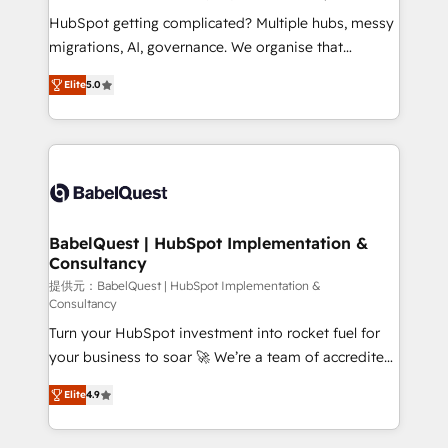
across ChatGPT, Claude, Perplexity, Gemini and
HubSpot getting complicated? Multiple hubs, messy
Google AI Overviews. HubSpot Impact Award -
migrations, AI, governance. We organise that
Customer First HubSpot Impact Award - Integrations
complexity, so your team can put HubSpot to work...
Innovation HubSpot Impact Award - Platform
Elite
5.0
Welcome to our Profile! We help with: • CRM
Migration Excellence HubSpot Impact Award -
implementation, reports, workflows, and team
Platform Excellence 40+ full-time HubSpot
training • CRM migration from Salesforce, Pipedrive,
professionals. 100s of certifications and
Dynamics and others • Technical projects including
accreditations with HubSpot.
custom API integrations • AI governance for
HubSpot-centred operations A little about us: •
Boutique 'Elite' team of 12 • 150+ clients across Sales
BabelQuest | HubSpot Implementation &
Consultancy
Hub, Marketing Hub, Service Hub, Data Hub and
CMS • ISO/IEC 27001:2022, ISO 9001:2015, and ISO
提供元：BabelQuest | HubSpot Implementation &
Consultancy
42001:2023 certified - the AI management standard •
Turn your HubSpot investment into rocket fuel for
GuardHub: our AI governance framework, built on
your business to soar 🚀 We’re a team of accredited
ISO 42001 Ready for the next step? Click the 👈
HubSpot experts ready to help you. We can
'𝗖𝗼𝗻𝘁𝗮𝗰𝘁 𝗯𝘂𝘀𝗶𝗻𝗲𝘀𝘀' button to get in touch (𝘸𝘦'𝘳𝘦
Elite
4.9
implement the platform into complex business
𝘴𝘶𝘱𝘦𝘳 𝘳𝘦𝘴𝘱𝘰𝘯𝘴𝘪𝘷𝘦)
environments, optimise what you've got and make