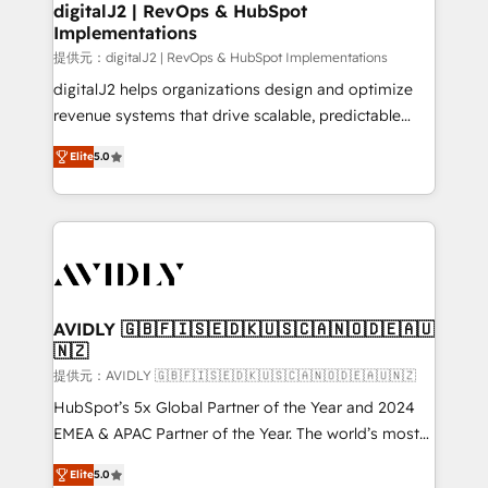
digitalJ2 | RevOps & HubSpot
Implementations
提供元：digitalJ2 | RevOps & HubSpot Implementations
digitalJ2 helps organizations design and optimize
revenue systems that drive scalable, predictable
growth. As a triple-accredited HubSpot Solutions
Elite
5.0
Partner, we specialize in both strategic RevOps
planning and hands-on technical execution - building
the operational foundation companies need to
thrive. Industries we specialize in: - Manufacturing -
Healthcare - Financial Services - Managed IT (MSP) -
Franchises - Professional Services - And more! How
we help: ✔️ Full HubSpot implementations and portal
AVIDLY 🇬🇧🇫🇮🇸🇪🇩🇰🇺🇸🇨🇦🇳🇴🇩🇪🇦🇺
🇳🇿
optimization ✔️ Data migrations, CRM architecture,
and reporting foundations ✔️ Custom integrations
提供元：AVIDLY 🇬🇧🇫🇮🇸🇪🇩🇰🇺🇸🇨🇦🇳🇴🇩🇪🇦🇺🇳🇿
and workflow automation ✔️ User adoption
HubSpot’s 5x Global Partner of the Year and 2024
programs, training, and enablement Through project-
EMEA & APAC Partner of the Year. The world’s most
based engagements and ongoing RevOps
experienced and fully accredited HubSpot Solutions
Elite
5.0
partnerships, we guide organizations through the
Partner. 🚀 With 2,750+ HubSpot projects delivered