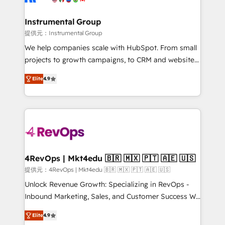
agency for a growth problem. Hire a partner built to
🤝HubSpot Premier Integration partner 🤝Google
solve both.
Premier Partner 2023 🌟5 HubSpot Accreditations 🌟
Instrumental Group
Won HubSpot Theme Challenge 2021 🌟INBOUND’19
提供元：Instrumental Group
HubSpot Rising Star Why us? Harnessing the full
We help companies scale with HubSpot. From small
potential of the powerful HubSpot CRM. ✔️A team of
projects to growth campaigns, to CRM and websites.
HubSpot experts backed by over 10+ years of
Hire an agency that's experienced in every inch of
HubSpot experience ✔️Flexible pricing models —
Elite
4.9
HubSpot and willing to work hand-in-hand with your
Hourly-fee (assigned one Dedicated HubSpot
team to simplify the complex and build a better
Admin); Monthly-fee (HubSpot Admin + Project
experience for your team and customers.
Manager); and Fixed Project Cost (as per
requirement). ✔️Helped over 25,000+ customers so
far with our HubSpot solutions. ✔️Bespoke apps &
on-demand bundle services. Connect with us today!
4RevOps | Mkt4edu 🇧🇷 🇲🇽 🇵🇹 🇦🇪 🇺🇸
提供元：4RevOps | Mkt4edu 🇧🇷 🇲🇽 🇵🇹 🇦🇪 🇺🇸
Unlock Revenue Growth: Specializing in RevOps -
Inbound Marketing, Sales, and Customer Success We
specialize in driving revenue growth for companies
Elite
4.9
across industries through tailored marketing, sales,