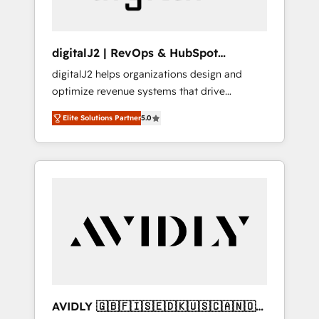
digitalJ2 | RevOps & HubSpot
Implementations
digitalJ2 helps organizations design and
optimize revenue systems that drive
scalable, predictable growth. As a triple-
Elite Solutions Partner
5.0
accredited HubSpot Solutions Partner, we
specialize in both strategic RevOps planning
and hands-on technical execution - building
the operational foundation companies need
to thrive. Industries we specialize in: -
Manufacturing - Healthcare - Financial
Services - Managed IT (MSP) - Franchises -
Professional Services - And more! How we
help: ✔️ Full HubSpot implementations and
portal optimization ✔️ Data migrations, CRM
architecture, and reporting foundations ✔️
AVIDLY 🇬🇧🇫🇮🇸🇪🇩🇰🇺🇸🇨🇦🇳🇴
Custom integrations and workflow