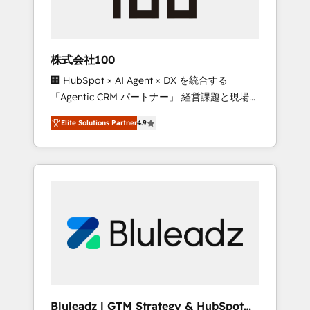
drive adoption from week one, in your time
zone. What we do ➤ Onboarding: Live in
weeks, with workflows built around your
business, not a template. ➤ Migration: Move
株式会社100
from any legacy CRM. Zero downtime, full
🏢 HubSpot × AI Agent × DX を統合する
data integrity. ➤ Implementation: Configure
「Agentic CRM パートナー」 経営課題と現場業
HubSpot to run your revenue process. Sales,
務をつなぐAIネイティブ・エージェンシーとし
marketing, and service wired together. ➤ AI
Elite Solutions Partner
4.9
て、HubSpot Eliteの実装力で顧客フロント業務
and Integrations: Layer Breeze AI, custom
を再設計します。 💡 100inc は何をする会社
agents, and APIs to remove manual work. ➤
か？ HubSpotを共通基盤に、AIエージェントを
Ongoing Management: Monthly tune-ups,
組み込んだ顧客フロント業務（マーケティン
feature rollouts, adoption coaching. Buying
グ・営業・CS）を組織全体で設計・実装する日
HubSpot, switching to it, or reviving a stale
本のAIネイティブ・エージェンシーです。事業
portal? We are built for the work.
部・グループ会社・部門が分立する組織で、デ
ータと業務プロセスのサイロ化を、CRMを軸と
した全社共通基盤に再構築します。意思決定
者・PMO・現場担当者に並走します。 1️⃣
HubSpot導入・活用支援 顧客データの一元化か
Bluleadz | GTM Strategy & HubSpot