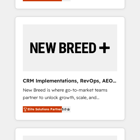
unified ecosystem includes specialized
OS Partner | 16+ Years Experience | 1,000+
とサイト構造を最適化。 🏆 なぜ100incを選ぶ
divisions Globalia (AI & Software) and Point
Five-Star Reviews
のか？ ✓ HubSpot Eliteパートナー認定 ✓
Success Media (Paid Media), making this the
HubSpotアワード受賞・HUGリーダー ✓
official home for all three brands. 🔄
ISO27001:2022 / ISO9001:2015 取得 ✓ 400社
Implementation & Integration - Seamless
以上の導入実績 ✓ HubSpot大百科 出版 CRM・
migrations and system integrations powered
AI活用に関するご相談、現状整理の壁打ちな
by Globalia’s technical development team. -
ど、構想段階からお気軽にお問い合わせくださ
19 HubSpot-certified trainers to drive
い。
platform adoption. 📈 Revenue Generation -
Full-funnel marketing and high-performance
advertising via Point Success Media. - Expert
CRM Implementations, RevOps, AEO
deployment of Breeze AI and custom agents
+ Web, Demand Gen
New Breed is where go-to-market teams
to automate growth. 🏆 Elite Excellence - 8
partner to unlock growth, scale, and
platform accreditations and deep HIPAA-
transformation. We help companies activate
compliance expertise. - A team of 250+
Elite Solutions Partner
5.0
HubSpot’s AI-powered customer platform
experts dedicated to your resilient growth.
and operationalize HubSpot’s Loop
Marketing framework through expert-led
services, smart agents, and purpose-built