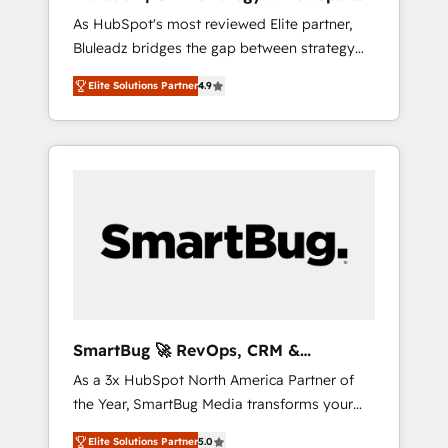
ら、GTMの見える化・自動化まで。全Hub統合
Implementation
As HubSpot's most reviewed Elite partner,
運用、データ品質設計、グループ横断のCRM統
Bluleadz bridges the gap between strategy
合に対応します。 2️⃣ AIエージェント組織構築
and execution. We don't just "set up tools" —
営業・マーケティング業務の一部をAIが自律実
Elite Solutions Partner
4.9
we install the GTM Operating System (GTM
行する組織への移行を設計・実装。Breeze・
OS) to align your leadership and engineer a
Claude等をHubSpotと連携させ、役割定義・運
portal that drives predictable revenue
用ルール・成果指標まで含めて設計します。 3️⃣
velocity. 🚀 GTM Strategy & Alignment
全社DX × AI推進のPMO伴走支援 複数部門をま
Workshops & Sprints: Identify "Valleys of
たぐDX×AI変革を、構想から実装・定着まで
Death" stalling growth. Fix your ICP, Math,
PMOとして主導。「設定の代行ではなく、設計
and Story to stop "accelerating a mess." ⚙️
の責任」を引き受け、部門横断の統合・浸透・
Elite Engineering & AI Scalable Architecture:
変革管理を実行します。 ▸ CMS戦略設計・構
Zero-technical-debt setup across all Hubs,
築：リード獲得・CVR・SEOを前提にした情報
validated by our 7 HubSpot Accreditations.
設計・導線設計・テンプレート設計をContent
AI-Powered RevOps: Breeze AI, custom AI
Hubで一体提供。 ▸ 既存CRM・MAからの移行
SmartBug 🚀 RevOps, CRM &
agents, and high-integrity migrations for total
支援：Salesforce・Marketo・Pardot等からの
Integration Experts
As a 3x HubSpot North America Partner of
reporting clarity. Security & Compliance: SOC
移行、カスタム設計、履歴データ移行と活用設
the Year, SmartBug Media transforms your
2 Type I and HIPAA attested for enterprise-
計まで。 ▸ AEO対応：ChatGPT・Perplexity等
customer lifecycle into a revenue engine. Our
grade data security. 🏆 Why Bluleadz? GTM
のAI検索からの流入・引用を前提にコンテンツ
Elite Solutions Partner
5.0