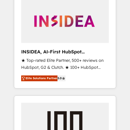
INSIDEA, AI-First HubSpot
Onboarding & RevOps
★ Top-rated Elite Partner, 500+ reviews on
HubSpot, G2 & Clutch. ★ 100+ HubSpot
Certified Experts & Trainers across the team
Elite Solutions Partner
5.0
★ 1,500+ implementations across five
continents ★ AI-First, RevOps-led,
Onboarding obsessed ★ Company of the
Year 2024/25 INSIDEA helps growing
companies turn HubSpot into a revenue
engine. We onboard your team, migrate your
data, and build AI-powered workflows that