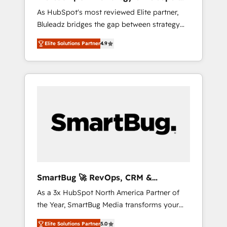
ら、GTMの見える化・自動化まで。全Hub統合
Implementation
As HubSpot's most reviewed Elite partner,
運用、データ品質設計、グループ横断のCRM統
Bluleadz bridges the gap between strategy
合に対応します。 2️⃣ AIエージェント組織構築
and execution. We don't just "set up tools" —
営業・マーケティング業務の一部をAIが自律実
Elite Solutions Partner
4.9
we install the GTM Operating System (GTM
行する組織への移行を設計・実装。Breeze・
OS) to align your leadership and engineer a
Claude等をHubSpotと連携させ、役割定義・運
portal that drives predictable revenue
用ルール・成果指標まで含めて設計します。 3️⃣
velocity. 🚀 GTM Strategy & Alignment
全社DX × AI推進のPMO伴走支援 複数部門をま
Workshops & Sprints: Identify "Valleys of
たぐDX×AI変革を、構想から実装・定着まで
Death" stalling growth. Fix your ICP, Math,
PMOとして主導。「設定の代行ではなく、設計
and Story to stop "accelerating a mess." ⚙️
の責任」を引き受け、部門横断の統合・浸透・
Elite Engineering & AI Scalable Architecture:
変革管理を実行します。 ▸ CMS戦略設計・構
Zero-technical-debt setup across all Hubs,
築：リード獲得・CVR・SEOを前提にした情報
validated by our 7 HubSpot Accreditations.
設計・導線設計・テンプレート設計をContent
AI-Powered RevOps: Breeze AI, custom AI
Hubで一体提供。 ▸ 既存CRM・MAからの移行
SmartBug 🚀 RevOps, CRM &
agents, and high-integrity migrations for total
支援：Salesforce・Marketo・Pardot等からの
Integration Experts
As a 3x HubSpot North America Partner of
reporting clarity. Security & Compliance: SOC
移行、カスタム設計、履歴データ移行と活用設
the Year, SmartBug Media transforms your
2 Type I and HIPAA attested for enterprise-
計まで。 ▸ AEO対応：ChatGPT・Perplexity等
customer lifecycle into a revenue engine. Our
grade data security. 🏆 Why Bluleadz? GTM
のAI検索からの流入・引用を前提にコンテンツ
Elite Solutions Partner
5.0