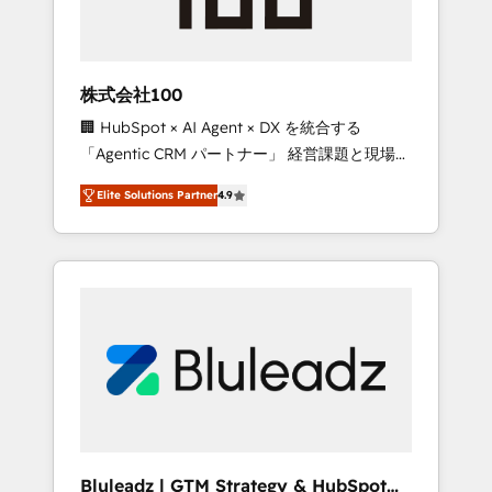
drive adoption from week one, in your time
zone. What we do ➤ Onboarding: Live in
weeks, with workflows built around your
business, not a template. ➤ Migration: Move
株式会社100
from any legacy CRM. Zero downtime, full
🏢 HubSpot × AI Agent × DX を統合する
data integrity. ➤ Implementation: Configure
「Agentic CRM パートナー」 経営課題と現場業
HubSpot to run your revenue process. Sales,
務をつなぐAIネイティブ・エージェンシーとし
marketing, and service wired together. ➤ AI
Elite Solutions Partner
4.9
て、HubSpot Eliteの実装力で顧客フロント業務
and Integrations: Layer Breeze AI, custom
を再設計します。 💡 100inc は何をする会社
agents, and APIs to remove manual work. ➤
か？ HubSpotを共通基盤に、AIエージェントを
Ongoing Management: Monthly tune-ups,
組み込んだ顧客フロント業務（マーケティン
feature rollouts, adoption coaching. Buying
グ・営業・CS）を組織全体で設計・実装する日
HubSpot, switching to it, or reviving a stale
本のAIネイティブ・エージェンシーです。事業
portal? We are built for the work.
部・グループ会社・部門が分立する組織で、デ
ータと業務プロセスのサイロ化を、CRMを軸と
した全社共通基盤に再構築します。意思決定
者・PMO・現場担当者に並走します。 1️⃣
HubSpot導入・活用支援 顧客データの一元化か
Bluleadz | GTM Strategy & HubSpot