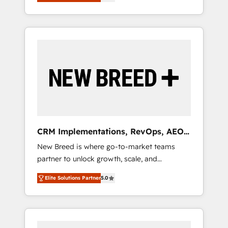
unified ecosystem includes specialized
OS Partner | 16+ Years Experience | 1,000+
とサイト構造を最適化。 🏆 なぜ100incを選ぶ
divisions Globalia (AI & Software) and Point
Five-Star Reviews
のか？ ✓ HubSpot Eliteパートナー認定 ✓
Success Media (Paid Media), making this the
HubSpotアワード受賞・HUGリーダー ✓
official home for all three brands. 🔄
ISO27001:2022 / ISO9001:2015 取得 ✓ 400社
Implementation & Integration - Seamless
以上の導入実績 ✓ HubSpot大百科 出版 CRM・
migrations and system integrations powered
AI活用に関するご相談、現状整理の壁打ちな
by Globalia’s technical development team. -
ど、構想段階からお気軽にお問い合わせくださ
19 HubSpot-certified trainers to drive
い。
platform adoption. 📈 Revenue Generation -
Full-funnel marketing and high-performance
advertising via Point Success Media. - Expert
CRM Implementations, RevOps, AEO
deployment of Breeze AI and custom agents
+ Web, Demand Gen
New Breed is where go-to-market teams
to automate growth. 🏆 Elite Excellence - 8
partner to unlock growth, scale, and
platform accreditations and deep HIPAA-
transformation. We help companies activate
compliance expertise. - A team of 250+
Elite Solutions Partner
5.0
HubSpot’s AI-powered customer platform
experts dedicated to your resilient growth.
and operationalize HubSpot’s Loop
Marketing framework through expert-led
services, smart agents, and purpose-built