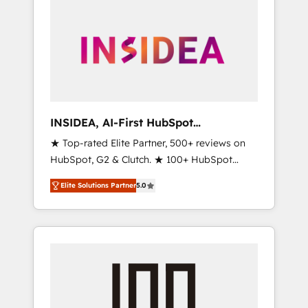
INSIDEA, AI-First HubSpot
Onboarding & RevOps
★ Top-rated Elite Partner, 500+ reviews on
HubSpot, G2 & Clutch. ★ 100+ HubSpot
Certified Experts & Trainers across the team
Elite Solutions Partner
5.0
★ 1,500+ implementations across five
continents ★ AI-First, RevOps-led,
Onboarding obsessed ★ Company of the
Year 2024/25 INSIDEA helps growing
companies turn HubSpot into a revenue
engine. We onboard your team, migrate your
data, and build AI-powered workflows that