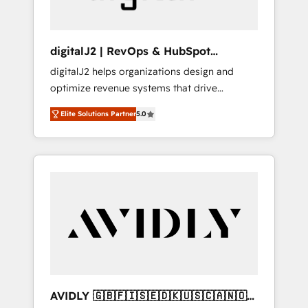
digitalJ2 | RevOps & HubSpot
Implementations
digitalJ2 helps organizations design and
optimize revenue systems that drive
scalable, predictable growth. As a triple-
Elite Solutions Partner
5.0
accredited HubSpot Solutions Partner, we
specialize in both strategic RevOps planning
and hands-on technical execution - building
the operational foundation companies need
to thrive. Industries we specialize in: -
Manufacturing - Healthcare - Financial
Services - Managed IT (MSP) - Franchises -
Professional Services - And more! How we
help: ✔️ Full HubSpot implementations and
portal optimization ✔️ Data migrations, CRM
architecture, and reporting foundations ✔️
AVIDLY 🇬🇧🇫🇮🇸🇪🇩🇰🇺🇸🇨🇦🇳🇴
Custom integrations and workflow