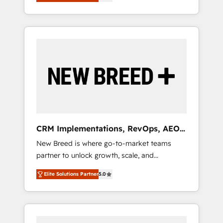
unified ecosystem includes specialized
OS Partner | 16+ Years Experience | 1,000+
とサイト構造を最適化。 🏆 なぜ100incを選ぶ
divisions Globalia (AI & Software) and Point
Five-Star Reviews
のか？ ✓ HubSpot Eliteパートナー認定 ✓
Success Media (Paid Media), making this the
HubSpotアワード受賞・HUGリーダー ✓
official home for all three brands. 🔄
ISO27001:2022 / ISO9001:2015 取得 ✓ 400社
Implementation & Integration - Seamless
以上の導入実績 ✓ HubSpot大百科 出版 CRM・
migrations and system integrations powered
AI活用に関するご相談、現状整理の壁打ちな
by Globalia’s technical development team. -
ど、構想段階からお気軽にお問い合わせくださ
19 HubSpot-certified trainers to drive
い。
platform adoption. 📈 Revenue Generation -
Full-funnel marketing and high-performance
advertising via Point Success Media. - Expert
CRM Implementations, RevOps, AEO
deployment of Breeze AI and custom agents
+ Web, Demand Gen
New Breed is where go-to-market teams
to automate growth. 🏆 Elite Excellence - 8
partner to unlock growth, scale, and
platform accreditations and deep HIPAA-
transformation. We help companies activate
compliance expertise. - A team of 250+
Elite Solutions Partner
5.0
HubSpot’s AI-powered customer platform
experts dedicated to your resilient growth.
and operationalize HubSpot’s Loop
Marketing framework through expert-led
services, smart agents, and purpose-built