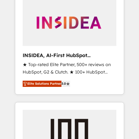
INSIDEA, AI-First HubSpot
Onboarding & RevOps
★ Top-rated Elite Partner, 500+ reviews on
HubSpot, G2 & Clutch. ★ 100+ HubSpot
Certified Experts & Trainers across the team
Elite Solutions Partner
5.0
★ 1,500+ implementations across five
continents ★ AI-First, RevOps-led,
Onboarding obsessed ★ Company of the
Year 2024/25 INSIDEA helps growing
companies turn HubSpot into a revenue
engine. We onboard your team, migrate your
data, and build AI-powered workflows that