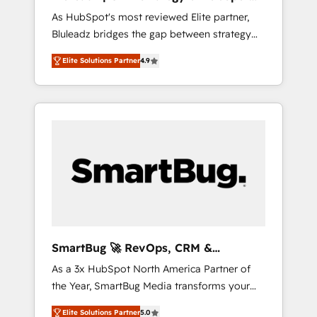
ら、GTMの見える化・自動化まで。全Hub統合
Implementation
As HubSpot's most reviewed Elite partner,
運用、データ品質設計、グループ横断のCRM統
Bluleadz bridges the gap between strategy
合に対応します。 2️⃣ AIエージェント組織構築
and execution. We don't just "set up tools" —
営業・マーケティング業務の一部をAIが自律実
Elite Solutions Partner
4.9
we install the GTM Operating System (GTM
行する組織への移行を設計・実装。Breeze・
OS) to align your leadership and engineer a
Claude等をHubSpotと連携させ、役割定義・運
portal that drives predictable revenue
用ルール・成果指標まで含めて設計します。 3️⃣
velocity. 🚀 GTM Strategy & Alignment
全社DX × AI推進のPMO伴走支援 複数部門をま
Workshops & Sprints: Identify "Valleys of
たぐDX×AI変革を、構想から実装・定着まで
Death" stalling growth. Fix your ICP, Math,
PMOとして主導。「設定の代行ではなく、設計
and Story to stop "accelerating a mess." ⚙️
の責任」を引き受け、部門横断の統合・浸透・
Elite Engineering & AI Scalable Architecture:
変革管理を実行します。 ▸ CMS戦略設計・構
Zero-technical-debt setup across all Hubs,
築：リード獲得・CVR・SEOを前提にした情報
validated by our 7 HubSpot Accreditations.
設計・導線設計・テンプレート設計をContent
AI-Powered RevOps: Breeze AI, custom AI
Hubで一体提供。 ▸ 既存CRM・MAからの移行
SmartBug 🚀 RevOps, CRM &
agents, and high-integrity migrations for total
支援：Salesforce・Marketo・Pardot等からの
Integration Experts
As a 3x HubSpot North America Partner of
reporting clarity. Security & Compliance: SOC
移行、カスタム設計、履歴データ移行と活用設
the Year, SmartBug Media transforms your
2 Type I and HIPAA attested for enterprise-
計まで。 ▸ AEO対応：ChatGPT・Perplexity等
customer lifecycle into a revenue engine. Our
grade data security. 🏆 Why Bluleadz? GTM
のAI検索からの流入・引用を前提にコンテンツ
Elite Solutions Partner
5.0