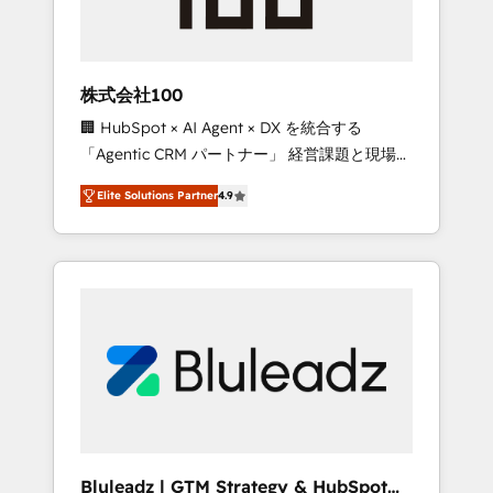
drive adoption from week one, in your time
zone. What we do ➤ Onboarding: Live in
weeks, with workflows built around your
business, not a template. ➤ Migration: Move
株式会社100
from any legacy CRM. Zero downtime, full
🏢 HubSpot × AI Agent × DX を統合する
data integrity. ➤ Implementation: Configure
「Agentic CRM パートナー」 経営課題と現場業
HubSpot to run your revenue process. Sales,
務をつなぐAIネイティブ・エージェンシーとし
marketing, and service wired together. ➤ AI
Elite Solutions Partner
4.9
て、HubSpot Eliteの実装力で顧客フロント業務
and Integrations: Layer Breeze AI, custom
を再設計します。 💡 100inc は何をする会社
agents, and APIs to remove manual work. ➤
か？ HubSpotを共通基盤に、AIエージェントを
Ongoing Management: Monthly tune-ups,
組み込んだ顧客フロント業務（マーケティン
feature rollouts, adoption coaching. Buying
グ・営業・CS）を組織全体で設計・実装する日
HubSpot, switching to it, or reviving a stale
本のAIネイティブ・エージェンシーです。事業
portal? We are built for the work.
部・グループ会社・部門が分立する組織で、デ
ータと業務プロセスのサイロ化を、CRMを軸と
した全社共通基盤に再構築します。意思決定
者・PMO・現場担当者に並走します。 1️⃣
HubSpot導入・活用支援 顧客データの一元化か
Bluleadz | GTM Strategy & HubSpot