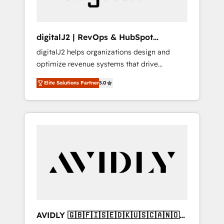
digitalJ2 | RevOps & HubSpot
Implementations
digitalJ2 helps organizations design and
optimize revenue systems that drive
scalable, predictable growth. As a triple-
Elite Solutions Partner
5.0
accredited HubSpot Solutions Partner, we
specialize in both strategic RevOps planning
and hands-on technical execution - building
the operational foundation companies need
to thrive. Industries we specialize in: -
Manufacturing - Healthcare - Financial
Services - Managed IT (MSP) - Franchises -
Professional Services - And more! How we
help: ✔️ Full HubSpot implementations and
portal optimization ✔️ Data migrations, CRM
architecture, and reporting foundations ✔️
AVIDLY 🇬🇧🇫🇮🇸🇪🇩🇰🇺🇸🇨🇦🇳🇴
Custom integrations and workflow