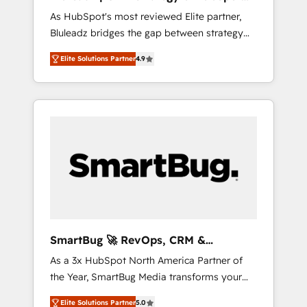
ら、GTMの見える化・自動化まで。全Hub統合
Implementation
As HubSpot's most reviewed Elite partner,
運用、データ品質設計、グループ横断のCRM統
Bluleadz bridges the gap between strategy
合に対応します。 2️⃣ AIエージェント組織構築
and execution. We don't just "set up tools" —
営業・マーケティング業務の一部をAIが自律実
Elite Solutions Partner
4.9
we install the GTM Operating System (GTM
行する組織への移行を設計・実装。Breeze・
OS) to align your leadership and engineer a
Claude等をHubSpotと連携させ、役割定義・運
portal that drives predictable revenue
用ルール・成果指標まで含めて設計します。 3️⃣
velocity. 🚀 GTM Strategy & Alignment
全社DX × AI推進のPMO伴走支援 複数部門をま
Workshops & Sprints: Identify "Valleys of
たぐDX×AI変革を、構想から実装・定着まで
Death" stalling growth. Fix your ICP, Math,
PMOとして主導。「設定の代行ではなく、設計
and Story to stop "accelerating a mess." ⚙️
の責任」を引き受け、部門横断の統合・浸透・
Elite Engineering & AI Scalable Architecture:
変革管理を実行します。 ▸ CMS戦略設計・構
Zero-technical-debt setup across all Hubs,
築：リード獲得・CVR・SEOを前提にした情報
validated by our 7 HubSpot Accreditations.
設計・導線設計・テンプレート設計をContent
AI-Powered RevOps: Breeze AI, custom AI
Hubで一体提供。 ▸ 既存CRM・MAからの移行
SmartBug 🚀 RevOps, CRM &
agents, and high-integrity migrations for total
支援：Salesforce・Marketo・Pardot等からの
Integration Experts
As a 3x HubSpot North America Partner of
reporting clarity. Security & Compliance: SOC
移行、カスタム設計、履歴データ移行と活用設
the Year, SmartBug Media transforms your
2 Type I and HIPAA attested for enterprise-
計まで。 ▸ AEO対応：ChatGPT・Perplexity等
customer lifecycle into a revenue engine. Our
grade data security. 🏆 Why Bluleadz? GTM
のAI検索からの流入・引用を前提にコンテンツ
Elite Solutions Partner
5.0