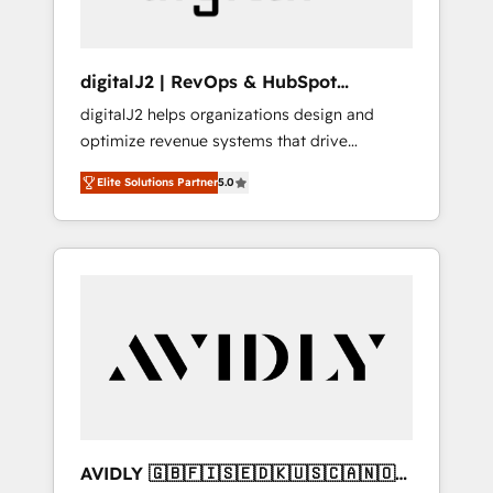
digitalJ2 | RevOps & HubSpot
Implementations
digitalJ2 helps organizations design and
optimize revenue systems that drive
scalable, predictable growth. As a triple-
Elite Solutions Partner
5.0
accredited HubSpot Solutions Partner, we
specialize in both strategic RevOps planning
and hands-on technical execution - building
the operational foundation companies need
to thrive. Industries we specialize in: -
Manufacturing - Healthcare - Financial
Services - Managed IT (MSP) - Franchises -
Professional Services - And more! How we
help: ✔️ Full HubSpot implementations and
portal optimization ✔️ Data migrations, CRM
architecture, and reporting foundations ✔️
AVIDLY 🇬🇧🇫🇮🇸🇪🇩🇰🇺🇸🇨🇦🇳🇴
Custom integrations and workflow