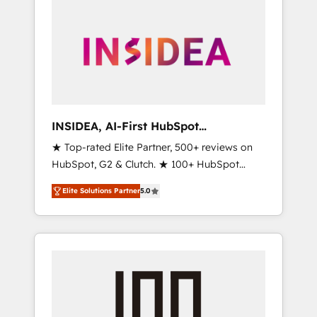
INSIDEA, AI-First HubSpot
Onboarding & RevOps
★ Top-rated Elite Partner, 500+ reviews on
HubSpot, G2 & Clutch. ★ 100+ HubSpot
Certified Experts & Trainers across the team
Elite Solutions Partner
5.0
★ 1,500+ implementations across five
continents ★ AI-First, RevOps-led,
Onboarding obsessed ★ Company of the
Year 2024/25 INSIDEA helps growing
companies turn HubSpot into a revenue
engine. We onboard your team, migrate your
data, and build AI-powered workflows that