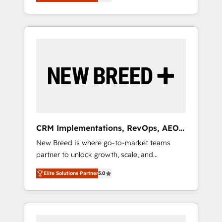
unified ecosystem includes specialized
OS Partner | 16+ Years Experience | 1,000+
とサイト構造を最適化。 🏆 なぜ100incを選ぶ
divisions Globalia (AI & Software) and Point
Five-Star Reviews
のか？ ✓ HubSpot Eliteパートナー認定 ✓
Success Media (Paid Media), making this the
HubSpotアワード受賞・HUGリーダー ✓
official home for all three brands. 🔄
ISO27001:2022 / ISO9001:2015 取得 ✓ 400社
Implementation & Integration - Seamless
以上の導入実績 ✓ HubSpot大百科 出版 CRM・
migrations and system integrations powered
AI活用に関するご相談、現状整理の壁打ちな
by Globalia’s technical development team. -
ど、構想段階からお気軽にお問い合わせくださ
19 HubSpot-certified trainers to drive
い。
platform adoption. 📈 Revenue Generation -
Full-funnel marketing and high-performance
advertising via Point Success Media. - Expert
CRM Implementations, RevOps, AEO
deployment of Breeze AI and custom agents
+ Web, Demand Gen
New Breed is where go-to-market teams
to automate growth. 🏆 Elite Excellence - 8
partner to unlock growth, scale, and
platform accreditations and deep HIPAA-
transformation. We help companies activate
compliance expertise. - A team of 250+
Elite Solutions Partner
5.0
HubSpot’s AI-powered customer platform
experts dedicated to your resilient growth.
and operationalize HubSpot’s Loop
Marketing framework through expert-led
services, smart agents, and purpose-built