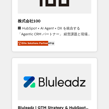
drive adoption from week one, in your time
zone. What we do ➤ Onboarding: Live in
weeks, with workflows built around your
business, not a template. ➤ Migration: Move
株式会社100
from any legacy CRM. Zero downtime, full
🏢 HubSpot × AI Agent × DX を統合する
data integrity. ➤ Implementation: Configure
「Agentic CRM パートナー」 経営課題と現場業
HubSpot to run your revenue process. Sales,
務をつなぐAIネイティブ・エージェンシーとし
marketing, and service wired together. ➤ AI
Elite Solutions Partner
4.9
て、HubSpot Eliteの実装力で顧客フロント業務
and Integrations: Layer Breeze AI, custom
を再設計します。 💡 100inc は何をする会社
agents, and APIs to remove manual work. ➤
か？ HubSpotを共通基盤に、AIエージェントを
Ongoing Management: Monthly tune-ups,
組み込んだ顧客フロント業務（マーケティン
feature rollouts, adoption coaching. Buying
グ・営業・CS）を組織全体で設計・実装する日
HubSpot, switching to it, or reviving a stale
本のAIネイティブ・エージェンシーです。事業
portal? We are built for the work.
部・グループ会社・部門が分立する組織で、デ
ータと業務プロセスのサイロ化を、CRMを軸と
した全社共通基盤に再構築します。意思決定
者・PMO・現場担当者に並走します。 1️⃣
HubSpot導入・活用支援 顧客データの一元化か
Bluleadz | GTM Strategy & HubSpot