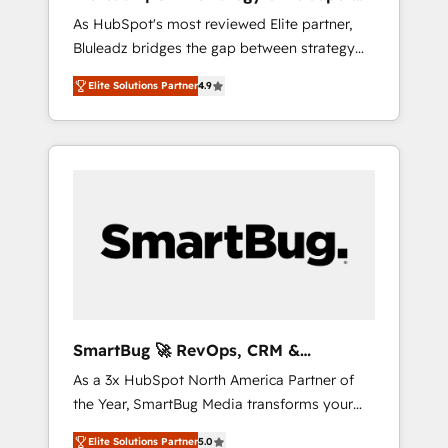
ら、GTMの見える化・自動化まで。全Hub統合
Implementation
As HubSpot's most reviewed Elite partner,
運用、データ品質設計、グループ横断のCRM統
Bluleadz bridges the gap between strategy
合に対応します。 2️⃣ AIエージェント組織構築
and execution. We don't just "set up tools" —
営業・マーケティング業務の一部をAIが自律実
Elite Solutions Partner
4.9
we install the GTM Operating System (GTM
行する組織への移行を設計・実装。Breeze・
OS) to align your leadership and engineer a
Claude等をHubSpotと連携させ、役割定義・運
portal that drives predictable revenue
用ルール・成果指標まで含めて設計します。 3️⃣
velocity. 🚀 GTM Strategy & Alignment
全社DX × AI推進のPMO伴走支援 複数部門をま
Workshops & Sprints: Identify "Valleys of
たぐDX×AI変革を、構想から実装・定着まで
Death" stalling growth. Fix your ICP, Math,
PMOとして主導。「設定の代行ではなく、設計
and Story to stop "accelerating a mess." ⚙️
の責任」を引き受け、部門横断の統合・浸透・
Elite Engineering & AI Scalable Architecture:
変革管理を実行します。 ▸ CMS戦略設計・構
Zero-technical-debt setup across all Hubs,
築：リード獲得・CVR・SEOを前提にした情報
validated by our 7 HubSpot Accreditations.
設計・導線設計・テンプレート設計をContent
AI-Powered RevOps: Breeze AI, custom AI
Hubで一体提供。 ▸ 既存CRM・MAからの移行
SmartBug 🚀 RevOps, CRM &
agents, and high-integrity migrations for total
支援：Salesforce・Marketo・Pardot等からの
Integration Experts
As a 3x HubSpot North America Partner of
reporting clarity. Security & Compliance: SOC
移行、カスタム設計、履歴データ移行と活用設
the Year, SmartBug Media transforms your
2 Type I and HIPAA attested for enterprise-
計まで。 ▸ AEO対応：ChatGPT・Perplexity等
customer lifecycle into a revenue engine. Our
grade data security. 🏆 Why Bluleadz? GTM
のAI検索からの流入・引用を前提にコンテンツ
Elite Solutions Partner
5.0