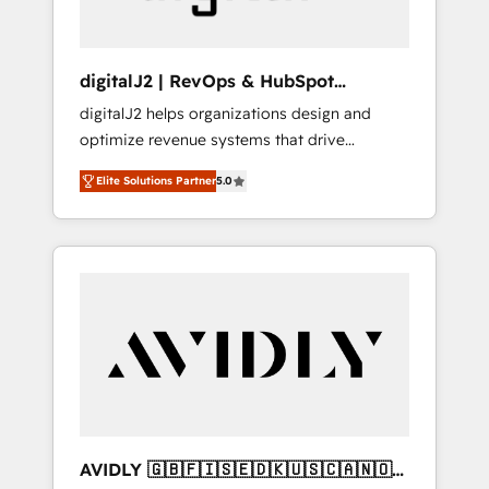
digitalJ2 | RevOps & HubSpot
Implementations
digitalJ2 helps organizations design and
optimize revenue systems that drive
scalable, predictable growth. As a triple-
Elite Solutions Partner
5.0
accredited HubSpot Solutions Partner, we
specialize in both strategic RevOps planning
and hands-on technical execution - building
the operational foundation companies need
to thrive. Industries we specialize in: -
Manufacturing - Healthcare - Financial
Services - Managed IT (MSP) - Franchises -
Professional Services - And more! How we
help: ✔️ Full HubSpot implementations and
portal optimization ✔️ Data migrations, CRM
architecture, and reporting foundations ✔️
AVIDLY 🇬🇧🇫🇮🇸🇪🇩🇰🇺🇸🇨🇦🇳🇴
Custom integrations and workflow