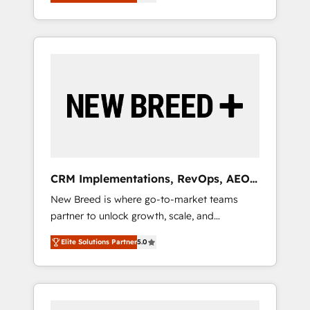
unified ecosystem includes specialized
OS Partner | 16+ Years Experience | 1,000+
とサイト構造を最適化。 🏆 なぜ100incを選ぶ
divisions Globalia (AI & Software) and Point
Five-Star Reviews
のか？ ✓ HubSpot Eliteパートナー認定 ✓
Success Media (Paid Media), making this the
HubSpotアワード受賞・HUGリーダー ✓
official home for all three brands. 🔄
ISO27001:2022 / ISO9001:2015 取得 ✓ 400社
Implementation & Integration - Seamless
以上の導入実績 ✓ HubSpot大百科 出版 CRM・
migrations and system integrations powered
AI活用に関するご相談、現状整理の壁打ちな
by Globalia’s technical development team. -
ど、構想段階からお気軽にお問い合わせくださ
19 HubSpot-certified trainers to drive
い。
platform adoption. 📈 Revenue Generation -
Full-funnel marketing and high-performance
advertising via Point Success Media. - Expert
CRM Implementations, RevOps, AEO
deployment of Breeze AI and custom agents
+ Web, Demand Gen
New Breed is where go-to-market teams
to automate growth. 🏆 Elite Excellence - 8
partner to unlock growth, scale, and
platform accreditations and deep HIPAA-
transformation. We help companies activate
compliance expertise. - A team of 250+
Elite Solutions Partner
5.0
HubSpot’s AI-powered customer platform
experts dedicated to your resilient growth.
and operationalize HubSpot’s Loop
Marketing framework through expert-led
services, smart agents, and purpose-built