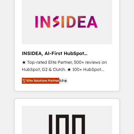
INSIDEA, AI-First HubSpot
Onboarding & RevOps
★ Top-rated Elite Partner, 500+ reviews on
HubSpot, G2 & Clutch. ★ 100+ HubSpot
Certified Experts & Trainers across the team
Elite Solutions Partner
5.0
★ 1,500+ implementations across five
continents ★ AI-First, RevOps-led,
Onboarding obsessed ★ Company of the
Year 2024/25 INSIDEA helps growing
companies turn HubSpot into a revenue
engine. We onboard your team, migrate your
data, and build AI-powered workflows that