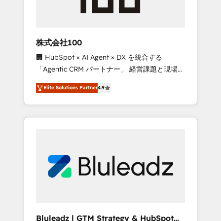
drive adoption from week one, in your time
zone. What we do ➤ Onboarding: Live in
weeks, with workflows built around your
business, not a template. ➤ Migration: Move
株式会社100
from any legacy CRM. Zero downtime, full
🏢 HubSpot × AI Agent × DX を統合する
data integrity. ➤ Implementation: Configure
「Agentic CRM パートナー」 経営課題と現場業
HubSpot to run your revenue process. Sales,
務をつなぐAIネイティブ・エージェンシーとし
marketing, and service wired together. ➤ AI
Elite Solutions Partner
4.9
て、HubSpot Eliteの実装力で顧客フロント業務
and Integrations: Layer Breeze AI, custom
を再設計します。 💡 100inc は何をする会社
agents, and APIs to remove manual work. ➤
か？ HubSpotを共通基盤に、AIエージェントを
Ongoing Management: Monthly tune-ups,
組み込んだ顧客フロント業務（マーケティン
feature rollouts, adoption coaching. Buying
グ・営業・CS）を組織全体で設計・実装する日
HubSpot, switching to it, or reviving a stale
本のAIネイティブ・エージェンシーです。事業
portal? We are built for the work.
部・グループ会社・部門が分立する組織で、デ
ータと業務プロセスのサイロ化を、CRMを軸と
した全社共通基盤に再構築します。意思決定
者・PMO・現場担当者に並走します。 1️⃣
HubSpot導入・活用支援 顧客データの一元化か
Bluleadz | GTM Strategy & HubSpot