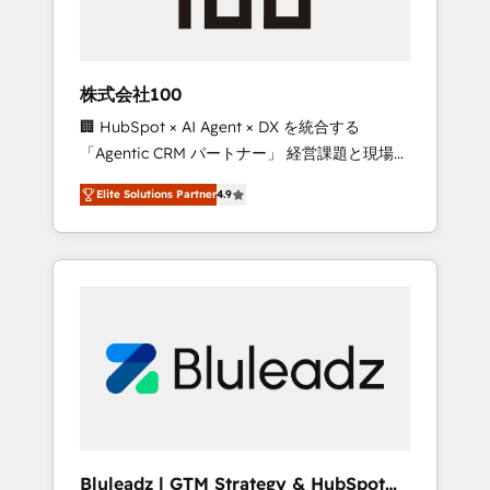
drive adoption from week one, in your time
zone. What we do ➤ Onboarding: Live in
weeks, with workflows built around your
business, not a template. ➤ Migration: Move
株式会社100
from any legacy CRM. Zero downtime, full
🏢 HubSpot × AI Agent × DX を統合する
data integrity. ➤ Implementation: Configure
「Agentic CRM パートナー」 経営課題と現場業
HubSpot to run your revenue process. Sales,
務をつなぐAIネイティブ・エージェンシーとし
marketing, and service wired together. ➤ AI
Elite Solutions Partner
4.9
て、HubSpot Eliteの実装力で顧客フロント業務
and Integrations: Layer Breeze AI, custom
を再設計します。 💡 100inc は何をする会社
agents, and APIs to remove manual work. ➤
か？ HubSpotを共通基盤に、AIエージェントを
Ongoing Management: Monthly tune-ups,
組み込んだ顧客フロント業務（マーケティン
feature rollouts, adoption coaching. Buying
グ・営業・CS）を組織全体で設計・実装する日
HubSpot, switching to it, or reviving a stale
本のAIネイティブ・エージェンシーです。事業
portal? We are built for the work.
部・グループ会社・部門が分立する組織で、デ
ータと業務プロセスのサイロ化を、CRMを軸と
した全社共通基盤に再構築します。意思決定
者・PMO・現場担当者に並走します。 1️⃣
HubSpot導入・活用支援 顧客データの一元化か
Bluleadz | GTM Strategy & HubSpot