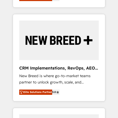
unified ecosystem includes specialized
OS Partner | 16+ Years Experience | 1,000+
とサイト構造を最適化。 🏆 なぜ100incを選ぶ
divisions Globalia (AI & Software) and Point
Five-Star Reviews
のか？ ✓ HubSpot Eliteパートナー認定 ✓
Success Media (Paid Media), making this the
HubSpotアワード受賞・HUGリーダー ✓
official home for all three brands. 🔄
ISO27001:2022 / ISO9001:2015 取得 ✓ 400社
Implementation & Integration - Seamless
以上の導入実績 ✓ HubSpot大百科 出版 CRM・
migrations and system integrations powered
AI活用に関するご相談、現状整理の壁打ちな
by Globalia’s technical development team. -
ど、構想段階からお気軽にお問い合わせくださ
19 HubSpot-certified trainers to drive
い。
platform adoption. 📈 Revenue Generation -
Full-funnel marketing and high-performance
advertising via Point Success Media. - Expert
CRM Implementations, RevOps, AEO
deployment of Breeze AI and custom agents
+ Web, Demand Gen
New Breed is where go-to-market teams
to automate growth. 🏆 Elite Excellence - 8
partner to unlock growth, scale, and
platform accreditations and deep HIPAA-
transformation. We help companies activate
compliance expertise. - A team of 250+
Elite Solutions Partner
5.0
HubSpot’s AI-powered customer platform
experts dedicated to your resilient growth.
and operationalize HubSpot’s Loop
Marketing framework through expert-led
services, smart agents, and purpose-built