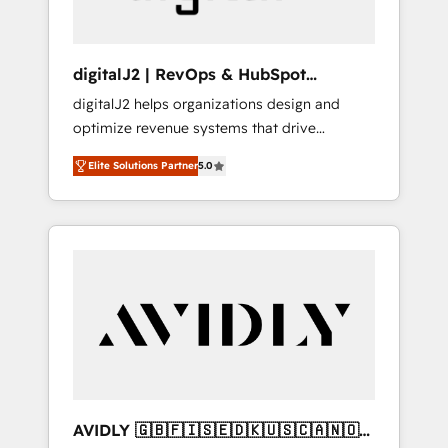
digitalJ2 | RevOps & HubSpot
Implementations
digitalJ2 helps organizations design and
optimize revenue systems that drive
scalable, predictable growth. As a triple-
Elite Solutions Partner
5.0
accredited HubSpot Solutions Partner, we
specialize in both strategic RevOps planning
and hands-on technical execution - building
the operational foundation companies need
to thrive. Industries we specialize in: -
Manufacturing - Healthcare - Financial
Services - Managed IT (MSP) - Franchises -
Professional Services - And more! How we
help: ✔️ Full HubSpot implementations and
portal optimization ✔️ Data migrations, CRM
architecture, and reporting foundations ✔️
AVIDLY 🇬🇧🇫🇮🇸🇪🇩🇰🇺🇸🇨🇦🇳🇴
Custom integrations and workflow