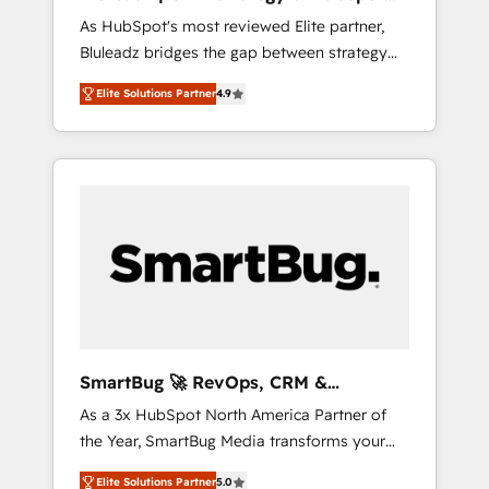
ら、GTMの見える化・自動化まで。全Hub統合
Implementation
As HubSpot's most reviewed Elite partner,
運用、データ品質設計、グループ横断のCRM統
Bluleadz bridges the gap between strategy
合に対応します。 2️⃣ AIエージェント組織構築
and execution. We don't just "set up tools" —
営業・マーケティング業務の一部をAIが自律実
Elite Solutions Partner
4.9
we install the GTM Operating System (GTM
行する組織への移行を設計・実装。Breeze・
OS) to align your leadership and engineer a
Claude等をHubSpotと連携させ、役割定義・運
portal that drives predictable revenue
用ルール・成果指標まで含めて設計します。 3️⃣
velocity. 🚀 GTM Strategy & Alignment
全社DX × AI推進のPMO伴走支援 複数部門をま
Workshops & Sprints: Identify "Valleys of
たぐDX×AI変革を、構想から実装・定着まで
Death" stalling growth. Fix your ICP, Math,
PMOとして主導。「設定の代行ではなく、設計
and Story to stop "accelerating a mess." ⚙️
の責任」を引き受け、部門横断の統合・浸透・
Elite Engineering & AI Scalable Architecture:
変革管理を実行します。 ▸ CMS戦略設計・構
Zero-technical-debt setup across all Hubs,
築：リード獲得・CVR・SEOを前提にした情報
validated by our 7 HubSpot Accreditations.
設計・導線設計・テンプレート設計をContent
AI-Powered RevOps: Breeze AI, custom AI
Hubで一体提供。 ▸ 既存CRM・MAからの移行
SmartBug 🚀 RevOps, CRM &
agents, and high-integrity migrations for total
支援：Salesforce・Marketo・Pardot等からの
Integration Experts
As a 3x HubSpot North America Partner of
reporting clarity. Security & Compliance: SOC
移行、カスタム設計、履歴データ移行と活用設
the Year, SmartBug Media transforms your
2 Type I and HIPAA attested for enterprise-
計まで。 ▸ AEO対応：ChatGPT・Perplexity等
customer lifecycle into a revenue engine. Our
grade data security. 🏆 Why Bluleadz? GTM
のAI検索からの流入・引用を前提にコンテンツ
Elite Solutions Partner
5.0