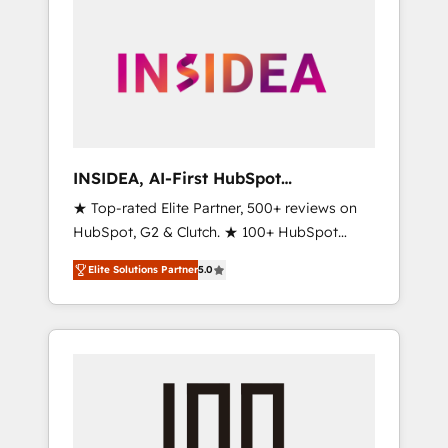
INSIDEA, AI-First HubSpot
Onboarding & RevOps
★ Top-rated Elite Partner, 500+ reviews on
HubSpot, G2 & Clutch. ★ 100+ HubSpot
Certified Experts & Trainers across the team
Elite Solutions Partner
5.0
★ 1,500+ implementations across five
continents ★ AI-First, RevOps-led,
Onboarding obsessed ★ Company of the
Year 2024/25 INSIDEA helps growing
companies turn HubSpot into a revenue
engine. We onboard your team, migrate your
data, and build AI-powered workflows that