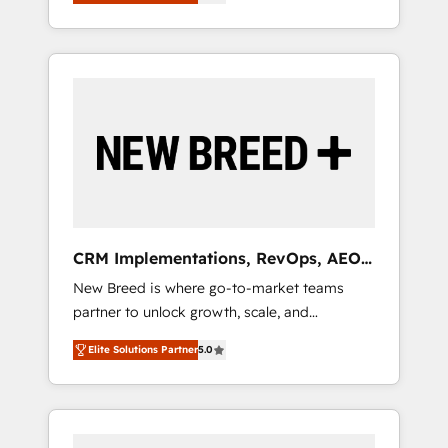
unified ecosystem includes specialized
OS Partner | 16+ Years Experience | 1,000+
とサイト構造を最適化。 🏆 なぜ100incを選ぶ
divisions Globalia (AI & Software) and Point
Five-Star Reviews
のか？ ✓ HubSpot Eliteパートナー認定 ✓
Success Media (Paid Media), making this the
HubSpotアワード受賞・HUGリーダー ✓
official home for all three brands. 🔄
ISO27001:2022 / ISO9001:2015 取得 ✓ 400社
Implementation & Integration - Seamless
以上の導入実績 ✓ HubSpot大百科 出版 CRM・
migrations and system integrations powered
AI活用に関するご相談、現状整理の壁打ちな
by Globalia’s technical development team. -
ど、構想段階からお気軽にお問い合わせくださ
19 HubSpot-certified trainers to drive
い。
platform adoption. 📈 Revenue Generation -
Full-funnel marketing and high-performance
advertising via Point Success Media. - Expert
CRM Implementations, RevOps, AEO
deployment of Breeze AI and custom agents
+ Web, Demand Gen
New Breed is where go-to-market teams
to automate growth. 🏆 Elite Excellence - 8
partner to unlock growth, scale, and
platform accreditations and deep HIPAA-
transformation. We help companies activate
compliance expertise. - A team of 250+
Elite Solutions Partner
5.0
HubSpot’s AI-powered customer platform
experts dedicated to your resilient growth.
and operationalize HubSpot’s Loop
Marketing framework through expert-led
services, smart agents, and purpose-built