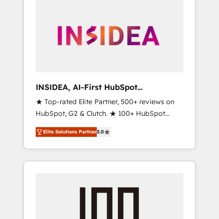
INSIDEA, AI-First HubSpot
Onboarding & RevOps
★ Top-rated Elite Partner, 500+ reviews on
HubSpot, G2 & Clutch. ★ 100+ HubSpot
Certified Experts & Trainers across the team
Elite Solutions Partner
5.0
★ 1,500+ implementations across five
continents ★ AI-First, RevOps-led,
Onboarding obsessed ★ Company of the
Year 2024/25 INSIDEA helps growing
companies turn HubSpot into a revenue
engine. We onboard your team, migrate your
data, and build AI-powered workflows that