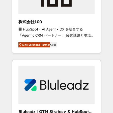
drive adoption from week one, in your time
zone. What we do ➤ Onboarding: Live in
weeks, with workflows built around your
business, not a template. ➤ Migration: Move
株式会社100
from any legacy CRM. Zero downtime, full
🏢 HubSpot × AI Agent × DX を統合する
data integrity. ➤ Implementation: Configure
「Agentic CRM パートナー」 経営課題と現場業
HubSpot to run your revenue process. Sales,
務をつなぐAIネイティブ・エージェンシーとし
marketing, and service wired together. ➤ AI
Elite Solutions Partner
4.9
て、HubSpot Eliteの実装力で顧客フロント業務
and Integrations: Layer Breeze AI, custom
を再設計します。 💡 100inc は何をする会社
agents, and APIs to remove manual work. ➤
か？ HubSpotを共通基盤に、AIエージェントを
Ongoing Management: Monthly tune-ups,
組み込んだ顧客フロント業務（マーケティン
feature rollouts, adoption coaching. Buying
グ・営業・CS）を組織全体で設計・実装する日
HubSpot, switching to it, or reviving a stale
本のAIネイティブ・エージェンシーです。事業
portal? We are built for the work.
部・グループ会社・部門が分立する組織で、デ
ータと業務プロセスのサイロ化を、CRMを軸と
した全社共通基盤に再構築します。意思決定
者・PMO・現場担当者に並走します。 1️⃣
HubSpot導入・活用支援 顧客データの一元化か
Bluleadz | GTM Strategy & HubSpot