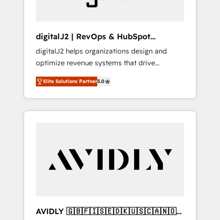
digitalJ2 | RevOps & HubSpot
Implementations
digitalJ2 helps organizations design and
optimize revenue systems that drive
scalable, predictable growth. As a triple-
Elite Solutions Partner
5.0
accredited HubSpot Solutions Partner, we
specialize in both strategic RevOps planning
and hands-on technical execution - building
the operational foundation companies need
to thrive. Industries we specialize in: -
Manufacturing - Healthcare - Financial
Services - Managed IT (MSP) - Franchises -
Professional Services - And more! How we
help: ✔️ Full HubSpot implementations and
portal optimization ✔️ Data migrations, CRM
architecture, and reporting foundations ✔️
AVIDLY 🇬🇧🇫🇮🇸🇪🇩🇰🇺🇸🇨🇦🇳🇴
Custom integrations and workflow