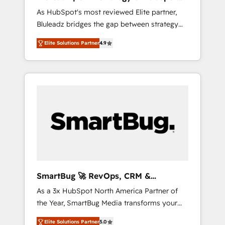
ら、GTMの見える化・自動化まで。全Hub統合
Implementation
As HubSpot's most reviewed Elite partner,
運用、データ品質設計、グループ横断のCRM統
Bluleadz bridges the gap between strategy
合に対応します。 2️⃣ AIエージェント組織構築
and execution. We don't just "set up tools" —
営業・マーケティング業務の一部をAIが自律実
Elite Solutions Partner
4.9
we install the GTM Operating System (GTM
行する組織への移行を設計・実装。Breeze・
OS) to align your leadership and engineer a
Claude等をHubSpotと連携させ、役割定義・運
portal that drives predictable revenue
用ルール・成果指標まで含めて設計します。 3️⃣
velocity. 🚀 GTM Strategy & Alignment
全社DX × AI推進のPMO伴走支援 複数部門をま
Workshops & Sprints: Identify "Valleys of
たぐDX×AI変革を、構想から実装・定着まで
Death" stalling growth. Fix your ICP, Math,
PMOとして主導。「設定の代行ではなく、設計
and Story to stop "accelerating a mess." ⚙️
の責任」を引き受け、部門横断の統合・浸透・
Elite Engineering & AI Scalable Architecture:
変革管理を実行します。 ▸ CMS戦略設計・構
Zero-technical-debt setup across all Hubs,
築：リード獲得・CVR・SEOを前提にした情報
validated by our 7 HubSpot Accreditations.
設計・導線設計・テンプレート設計をContent
AI-Powered RevOps: Breeze AI, custom AI
Hubで一体提供。 ▸ 既存CRM・MAからの移行
SmartBug 🚀 RevOps, CRM &
agents, and high-integrity migrations for total
支援：Salesforce・Marketo・Pardot等からの
Integration Experts
As a 3x HubSpot North America Partner of
reporting clarity. Security & Compliance: SOC
移行、カスタム設計、履歴データ移行と活用設
the Year, SmartBug Media transforms your
2 Type I and HIPAA attested for enterprise-
計まで。 ▸ AEO対応：ChatGPT・Perplexity等
customer lifecycle into a revenue engine. Our
grade data security. 🏆 Why Bluleadz? GTM
のAI検索からの流入・引用を前提にコンテンツ
Elite Solutions Partner
5.0