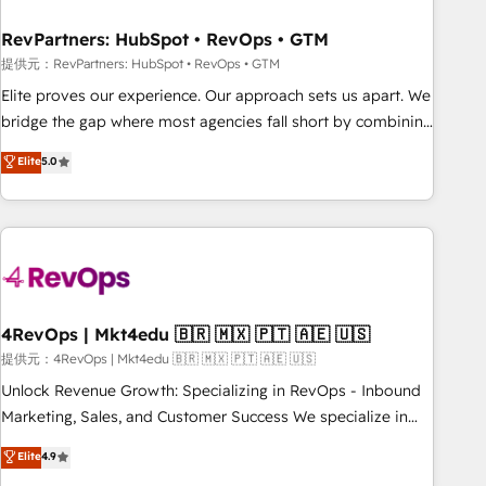
optimization ✔️ Data migrations, CRM architecture, and
RevPartners: HubSpot • RevOps • GTM
reporting foundations ✔️ Custom integrations and workflow
automation ✔️ User adoption programs, training, and
提供元：RevPartners: HubSpot • RevOps • GTM
enablement Through project-based engagements and
Elite proves our experience. Our approach sets us apart. We
ongoing RevOps partnerships, we guide organizations
bridge the gap where most agencies fall short by combining
through the revenue maturity model - delivering the right
GTM strategy with technical execution to solve the right
Elite
5.0
improvements at the right time so operations evolve
problem with the right solution. As the only firm in the world
strategically and sustainably as the business grows.
to hold Elite Partner Accreditations with both HubSpot and
Clay, our clients gain a unique advantage in CRM
architecture, pipeline generation, data intelligence, and go-
to-market execution. Why B2B Businesses Choose RP: -
Secure: Soc2 compliant 🛡️ - Pricing: Implementations
starting at $1,5k 💵 - Speed: Launch in 14 days ⚡ - Global:
4RevOps | Mkt4edu 🇧🇷 🇲🇽 🇵🇹 🇦🇪 🇺🇸
250 professionals across five continents 🌐 - Scale: Fastest
提供元：4RevOps | Mkt4edu 🇧🇷 🇲🇽 🇵🇹 🇦🇪 🇺🇸
tiering Elite HubSpot Partner 🪴 - Sales Hub: More
Unlock Revenue Growth: Specializing in RevOps - Inbound
implementations than any other Partner 💻 - Migrations: We
Marketing, Sales, and Customer Success We specialize in
convert Salesforce addicts to HubSpot evangelists 🧡 Don't
driving revenue growth for companies across industries
Elite
4.9
hire a marketing agency for an Ops problem. Don't hire a
through tailored marketing, sales, and customer success