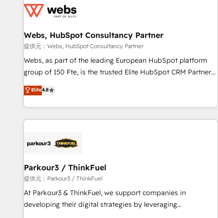
migrations and data cleanups • Custom APIs and third-party
integrations 📈 End-to-End Revenue Acceleration • Lifecycle
marketing and pipeline growth programs • Sales
Webs, HubSpot Consultancy Partner
enablement tools and CRM optimization • Retention
提供元：Webs, HubSpot Consultancy Partner
strategies with customer journey mapping 🏅 Elite-Level
Webs, as part of the leading European HubSpot platform
HubSpot Execution • 750+ onboardings and 2,000+
group of 150 Fte, is the trusted Elite HubSpot CRM Partner
implementations • Deep expertise across marketing, sales,
offering you a roadmap on maximizing EBITDA and
Elite
4.8
and service hubs • Built-in flexibility for startups to global
achieving Commercial Excellence. With our targeted
brands
processes, we strengthen your digital transformation and
minimize costs. As HubSpot's Advanced Accredited CRM
Implementation partner, we provide expertise to drive your
business forward. Since 2015 we are fully dedicated to
HubSpot and with an experienced team (50+), we work
with reputable companies in B2B sectors such as
Parkour3 / ThinkFuel
manufacturing, SaaS and business services. We prepare a
提供元：Parkour3 / ThinkFuel
customized business case that demonstrates the value and
At Parkour3 & ThinkFuel, we support companies in
impact of your digital transformation, including a detailed
developing their digital strategies by leveraging
financial rationale with a focus on ROI and TCO. As a trusted
technologies and automating their marketing and sales