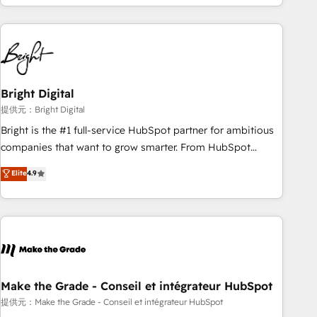
technical agency for a growth problem. Hire a partner built
strategies, utilizing RevOps methodologies. As Latin
to solve both.
America's largest HubSpot partner and a global leader in
education market, we offer unparalleled insights. Operating
in five countries—Brazil, UAE (Abu Dhabi/Dubai/Sharjah),
Mexico, USA, and Portugal—we've executed over a hundred
successful operations. Our approach, rooted in RevOps
Bright Digital
principles, integrates analysis, training, planning, and
提供元：Bright Digital
qualification. Leveraging technology, data analytics, CRM
Bright is the #1 full-service HubSpot partner for ambitious
optimization, and inbound marketing tactics, we focus on
companies that want to grow smarter. From HubSpot
understanding, nurturing, and converting leads. Partner with
onboarding, to training, from developing a new website to
Elite
4.9
us to unlock your business's full potential and achieve
lead generation and digital marketing; we do it all (and with
sustained growth in today's competitive market.
great results)! In short, our services include: - HubSpot
consultancy: onboarding, training, data migration - HubSpot
development: websites, custom modules, integrations -
Marketing & sales solutions: digital marketing, advertising,
campaigns, content and design We connect people, data
and technology to improve customer experiences. With our
Make the Grade - Conseil et intégrateur HubSpot
bright people, exciting ideas and can-do mentality, we
提供元：Make the Grade - Conseil et intégrateur HubSpot