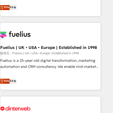
processes. 🔹 Trusted by Industry Leaders With an average
RevOps consulting, data architecture, sales enablement,
Elite
5.0
rating of 4.9/5 and a proven track record of business
lifecycle automation, lead scoring and revenue reporting.
transformation, our growth-first approach has helped
HubSpot, Salesforce and integrated enterprise stacks.
brands dominate their markets.
Digital Marketing, Answer Engine Optimisation, and
Generative Engine Optimisation (AI Search), HubSpot
Content Hub, WordPress development, B2B SEO, paid
media, and content. We work with enterprise and growth-
led companies across technology, professional services,
Fuelius | UK • USA • Europe | Established in 1998
financial services and industrial sectors. Offices in
提供元：Fuelius | UK • USA • Europe | Established in 1998
Johannesburg, Cape Town and London. 500+ HubSpot CRM
Fuelius is a 25-year-old digital transformation, marketing
implementations delivered. AI visibility coverage across
automation and CRM consultancy. We enable mid-market
ChatGPT, Claude, Perplexity, Gemini and Google AI
and enterprise clients to maximise their return from digital
Overviews. HubSpot Impact Award - Customer First
and fuel their growth. We modernise platforms, streamline
Elite
5.0
HubSpot Impact Award - Integrations Innovation HubSpot
operations that are causing inefficiencies, improve
Impact Award - Platform Migration Excellence HubSpot
customer experiences, integrate systems, and supercharge
Impact Award - Platform Excellence 35+ full-time HubSpot
revenue operations Key services: • CRM Implementation •
professionals.
Systems Integration • Digital Transformation / Web
Development • RevOps & Sales Consulting • Marketing