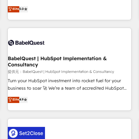
achieve maximum adoption and ROI from your HubSpot
Elite
5.0
investment. Use our extensive HubSpot, sales, marketing,
service and integrations expertise to lead your team on
their HubSpot journey, design and implement your
processes and skilfully bring your revenue infrastructure to
life. Our collaborative approach keeps you in control whilst
we plan and support the route to your revenue goals. We
BabelQuest | HubSpot Implementation &
have successfully supported over 500 organisations with
Consultancy
HubSpot implementation, optimisation, training, and
提供元：BabelQuest | HubSpot Implementation & Consultancy
adoption assurance. Our tried and tested Roadmap
methodology will ensure that you receive the best
Turn your HubSpot investment into rocket fuel for your
deployment experience possible. Whether you are new to
business to soar 🚀 We’re a team of accredited HubSpot
HubSpot or seeking to turn around a poor install, our team
experts ready to help you. We can implement the platform
Elite
4.9
have the change management expertise to deliver the
into complex business environments, optimise what you've
solutions you need.
got and make sure you can actually use it, build your
website in HubSpot or create an inbound marketing
strategy for you and execute it on HubSpot. We are on the
G-Cloud 14 CCS (Crown Commercial Service) framework,