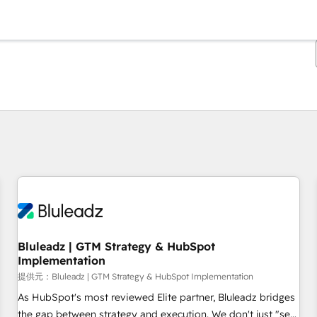
現在の場所
ページ
ページ
ページ
ページ
ページ
ページ
ページ
ページ
ページ
ページ
ページ
Bluleadz | GTM Strategy & HubSpot
Implementation
提供元：Bluleadz | GTM Strategy & HubSpot Implementation
As HubSpot's most reviewed Elite partner, Bluleadz bridges
the gap between strategy and execution. We don't just "set