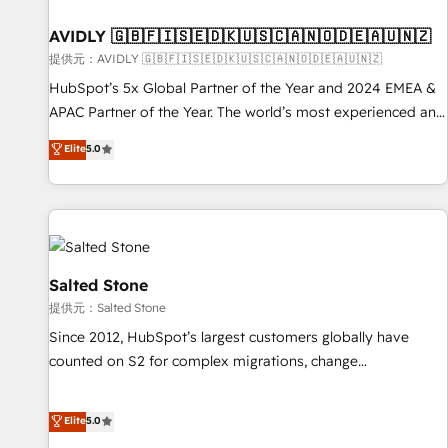
一体提供。 ▸ 既存CRM・MAからの移行支援：Salesforce・
Gen & ABM: Drive pipeline with inbound, ABM, AEO, SEO, &
Marketo・Pardot等からの移行、カスタム設計、履歴データ移
paid media. 👩‍💻Web Design: Build high-performing
AVIDLY 🇬🇧🇫🇮🇸🇪🇩🇰🇺🇸🇨🇦🇳🇴🇩🇪🇦🇺🇳🇿
行と活用設計まで。 ▸ AEO対応：ChatGPT・Perplexity等のAI
websites with UX, messaging, & conversion strategy that
提供元：AVIDLY 🇬🇧🇫🇮🇸🇪🇩🇰🇺🇸🇨🇦🇳🇴🇩🇪🇦🇺🇳🇿
検索からの流入・引用を前提にコンテンツとサイト構造を最適
drive results. 🤖AI Strategy: Activate Breeze Agents,
HubSpot’s 5x Global Partner of the Year and 2024 EMEA &
化。 🏆 なぜ100incを選ぶのか？ ✓ HubSpot Eliteパートナー
configure HubSpot AI, & maximize AEO with tailored AI
APAC Partner of the Year. The world’s most experienced and
認定 ✓ HubSpotアワード受賞・HUGリーダー ✓
services. 🧩Integrations: Extend HubSpot with custom
fully accredited HubSpot Solutions Partner. 🚀 With 2,750+
Elite
5.0
ISO27001:2022 / ISO9001:2015 取得 ✓ 400社以上の導入実績
integrations, hosting, & maintenance.
HubSpot projects delivered and 370+ specialists across
✓ HubSpot大百科 出版 CRM・AI活用に関するご相談、現状整
EMEA, APAC and NAM, we de-risk complex CRM
理の壁打ちなど、構想段階からお気軽にお問い合わせくださ
programmes and accelerate ROI across every HubSpot
い。
Hub. 🧭 From multi-region migrations to AI-powered
automation, we turn complexity into clarity, human at global
scale. 🏆 HubSpot’s CEO called us “the partner of the
Salted Stone
future.” Others agree it is proof of trust built through
提供元：Salted Stone
measurable impact.
Since 2012, HubSpot’s largest customers globally have
counted on S2 for complex migrations, change
management, systems integration, and creative solutions
that deliver measurable impact and transform brand
Elite
5.0
experiences As one of the few full-service creative agencies