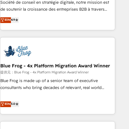
ensure revenue growth on a daily basis. So tell us your
Société de conseil en stratégie digitale, notre mission est
challenge; our passionate and growth driven team of 100+
de soutenir la croissance des entreprises B2B à travers
experts is ready for you! Driving digital growth |
l’acquisition de nouveaux clients, l'intégration CRM et le
Elite
4.9
www.brightdigital.com
développement des revenus auprès de vos comptes
existants. En France et à l'international, nous travaillons
avec des ETI ambitieuses, des grands groupes voulant aller
au-delà d’une simple transformation digitale et des startups
florissantes. Nos 3 grandes expertises sont : ➤ L’intégration
de CRM et de méthodologie RevOps pour aligner les
équipes marketing, commerciales et support client (data
Blue Frog - 4x Platform Migration Award Winner
migration, synchronisation API, audit et maintenance) ➤ La
提供元：Blue Frog - 4x Platform Migration Award Winner
création de sites internet de conversion qui transforment
Blue Frog is made up of a senior team of executive
les visiteurs en opportunités d'affaires ➤ La mise en place
consultants who bring decades of relevant, real world
de stratégies d'acquisition marketing (SEO, SEA, inbound,
experience to our client engagements. "Blue Frog is a top,
automatisation marketing, ABM, IA, emailing) Informations
trusted partner in HubSpot's ecosystem for a reason. Their
Elite
5.0
clés : - 10 ans d'expérience - 100+ intégrations CRM
team brings over a decade of experience to the table, along
HubSpot réussies - 40 experts conseil - 150 certifications
with deep knowledge of the HubSpot platform and
HubSpot cumulées
strategies for driving growth. They are committed to