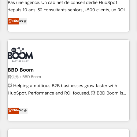
NetSuite, Microsoft Dynamics, … • Data cleansing and CRM
Pas une agence. Un cabinet de conseil dédié HubSpot
migration from any platform • Client/member portals built
depuis 10 ans. 30 consultants seniors, +500 clients, un ROI
on HubSpot • CaterSuite for the catering industry • Custom
mesurable. Notre mission : faire de HubSpot un vrai levier
Elite
4.9
and complex integrations: SAM.gov, GovWin, QuickBooks,
de performance pour votre organisation. Cela passe par la
PandaDoc, ClickUp, Shopify, Mapsly, WooCommerce,
compréhension de vos processus, la fiabilisation de vos
BuilderTrend, and more Experience the difference — reach
données et l'alignement de vos équipes — avant même
out to see how AI + HubSpot can transform your business.
d'ouvrir la plateforme. Nos domaines d'intervention : -
Intégration & paramétrage HubSpot - Migration CRM &
reprise de données - Stratégie RevOps & alignement
Marketing / Sales - Data, reporting & tableaux de bord -
BBD Boom
Onboarding, audit & optimisation - Intégrations métiers
提供元：BBD Boom
(ERP, téléphonie, e-commerce) - Formation &
💥 Helping ambitious B2B businesses grow faster with
accompagnement au changement Nous intervenons auprès
HubSpot. Performance and ROI focused. 💥 BBD Boom is
des PME, ETI et grandes entreprises en France et à
the HubSpot partner that can help you to HubSpot Better.
l'international, dans des secteurs variés : SaaS, immobilier,
We work with your teams to solve all your HubSpot
Elite
5.0
industrie, éducation, banque & assurance, transport &
challenges and improve user adoption, sales process and
logistique.
marketing results. Services 📚 Onboarding your team to
HubSpot for the first time 🔧 Designing and optimising your