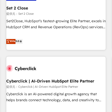
meaning we've been accredited by HubSpot and vetted by
the CCS, which means we can support public sector
Set 2 Close
companies as well the other ones listed in our profile. Our
提供元：Set 2 Close
services: - HubSpot implementation - HubSpot CMS
Set2Close, HubSpot’s fastest-growing Elite Partner, excels in
website build We can do lots of things. But everything we
HubSpot CRM and Revenue Operations (RevOps) services
do is there for you to: - Grow revenue, and run your
to boost B2B sales and growth. As a top HubSpot Elite
business more efficiently - Build stronger relationships with
Partner, we specialize in custom HubSpot CRM solutions.
Elite
5.0
customers - Make better decisions with data - Find a new
Our experts design, implement, and optimize systems to
voice and reach more people - Get the most out of your
enhance user experience, functionality, and adoption across
HubSpot investment
sales, marketing, and service teams. From setup to
refinement, we streamline workflows, improve lead
management, and speed up deal closures. With 500+
projects completed, our Agile approach ensures your
Cyberclick | AI-Driven HubSpot Elite Partner
HubSpot CRM drives measurable results. Our RevOps
services align your sales, marketing, and customer success
提供元：Cyberclick | AI-Driven HubSpot Elite Partner
teams for peak performance. We optimize the revenue
Cyberclick is an AI-powered digital growth agency that
lifecycle—lead generation to retention—by refining
helps brands connect technology, data, and creativity to
processes and eliminating inefficiencies. Using HubSpot
achieve measurable results. Founded in Barcelona and
tools and data-driven strategies, we create scalable