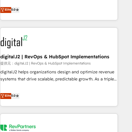
revenue engine. Our unified ecosystem includes specialized
divisions Globalia (AI & Software) and Point Success Media
Elite
5.0
(Paid Media), making this the official home for all three
brands. 🔄 Implementation & Integration - Seamless
migrations and system integrations powered by Globalia’s
technical development team. - 19 HubSpot-certified trainers
to drive platform adoption. 📈 Revenue Generation - Full-
funnel marketing and high-performance advertising via
digitalJ2 | RevOps & HubSpot Implementations
Point Success Media. - Expert deployment of Breeze AI and
custom agents to automate growth. 🏆 Elite Excellence - 8
提供元：digitalJ2 | RevOps & HubSpot Implementations
platform accreditations and deep HIPAA-compliance
digitalJ2 helps organizations design and optimize revenue
expertise. - A team of 250+ experts dedicated to your
systems that drive scalable, predictable growth. As a triple-
resilient growth.
accredited HubSpot Solutions Partner, we specialize in both
strategic RevOps planning and hands-on technical
Elite
5.0
execution - building the operational foundation companies
need to thrive. Industries we specialize in: - Manufacturing -
Healthcare - Financial Services - Managed IT (MSP) -
Franchises - Professional Services - And more! How we
help: ✔️ Full HubSpot implementations and portal