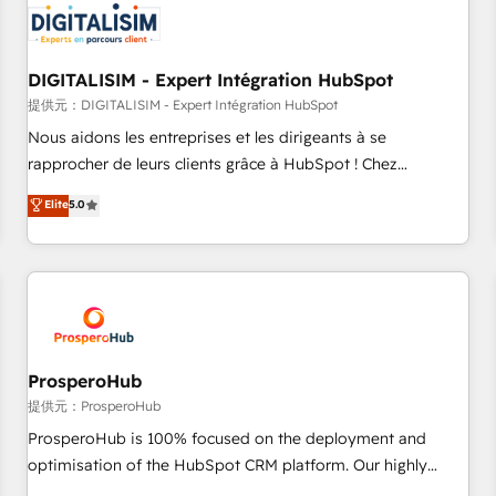
HubSpot set-up for better results 🌐 Website design and
build using HubSpot 🔌 Integrating HubSpot with other
systems 🎓 Training your teams to be HubSpot pros 📊
DIGITALISIM - Expert Intégration HubSpot
Lead generation services using HubSpot Why us? - SIX
HubSpot Accreditations - awarded by HubSpot after a
提供元：DIGITALISIM - Expert Intégration HubSpot
rigorous process for CRM, Solutions Architecture,
Nous aidons les entreprises et les dirigeants à se
Onboarding , Data Migration, Custom Integration & Platform
rapprocher de leurs clients grâce à HubSpot ! Chez
Enablement -Onboarded over 500 businesses to HubSpot -
DIGITALISIM, nous avons l'intime conviction que la réussite
Elite
5.0
Top 1% of partners worldwide -In-house team of 25+
des entreprises passe par l’innovation web, le marketing
experts Contact us today to help you get more from your
digital, et la relation client ! C'est pourquoi, nos experts sont
investment in HubSpot. www.bbdboom.com
à la fois capables de gérer votre projet de création de site
internet, votre référencement, votre stratégie digitale et le
pilotage et l'intégration d'HubSpot ! Les grandes phases
d'un projet HubSpot avec DIGITALISIM : 🧽 Nettoyage,
migration et intégration des bases de données. 🚀
ProsperoHub
Développement des interfaces avec vos logiciels métiers ⚙️
提供元：ProsperoHub
Configuration de la plateforme HubSpot 📈 Configuration
ProsperoHub is 100% focused on the deployment and
de rapports et tableaux de bord 🤝 Book Process &
optimisation of the HubSpot CRM platform. Our highly
Guidelines utilisateurs 🎓 Formations des utilisateurs
experienced team of solutions experts will ensure that you