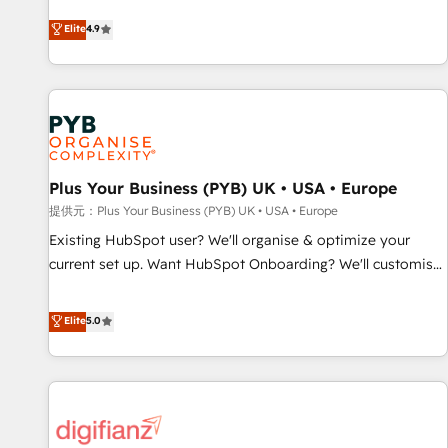
extension of your team, we believe in the power of
processes to generate growth. Our offer spans from
Elite
4.9
partnership. Together, we embark on a transformational
Strategy to Operations. We specialize in CRM onboarding
journey that sets your business up for long-term success.
and implementation, web design, sales & marketing
Unlock your business. If not now, when?
automation, and digital marketing. With extensive
experience working with tech companies and
manufacturers since 2002, we are committed to
empowering our clients and developing their autonomy. Get
Plus Your Business (PYB) UK • USA • Europe
to grips with HubSpot through guided implementation and
seamless integration of the CRM platform into your digital
提供元：Plus Your Business (PYB) UK • USA • Europe
ecosystem. Would you like support in deploying your
Existing HubSpot user? We'll organise & optimize your
inbound marketing strategy? We'll provide support tailored
current set up. Want HubSpot Onboarding? We'll customise
to your needs and sales objectives. With 125+ certifications,
your CRM & automate your business processes. Welcome
we are part of the most certified Canadian agencies, and we
to our Profile! We can help with... • CRM implementation,
Elite
5.0
both hold Onboarding Accreditations. Based in Canada
reports & workflows, and team training • CRM migration:
(coast to coast), our services are offered in both English &
Salesforce, Pipedrive, Dynamics etc • Technical projects inc.
French.
Custom API integrations & ERP systems inc. SAP and
Netsuite A little about us... • Boutique 'Elite' Team (12 super
skilled members) • 150+ Clients for Sales Hub, Marketing