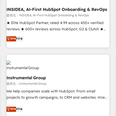
INSIDEA, AI-First HubSpot Onboarding & RevOps
提供元：INSIDEA, AI-First HubSpot Onboarding & RevOps
★ Elite HubSpot Partner, rated 4.99 across 450+ verified
reviews ★ 600+ reviews across HubSpot, G2 & Clutch ★
150+ in-house HubSpot-certified experts ★ 1,500+
Elite
5.0
implementations across 25+ countries ★ AI-first, RevOps-
led, onboarding-obsessed INSIDEA helps growing
companies turn HubSpot into a revenue engine. We
onboard your team, migrate your data, and build AI-
powered workflows that drive adoption from week one, in
your time zone. What we do: ➤ Onboarding: Live in weeks,
Instrumental Group
with workflows built around your business, not a template.
提供元：Instrumental Group
➤ Migration: Move from any legacy CRM. Zero downtime,
full data integrity. ➤ Implementation: Configure HubSpot to
We help companies scale with HubSpot. From small
run your revenue process. Sales, marketing, and service
projects to growth campaigns, to CRM and websites. Hire
wired together. ➤ AI and Integrations: Layer Breeze AI,
an agency that's experienced in every inch of HubSpot and
Elite
4.9
custom agents, and APIs to remove manual work. ➤
willing to work hand-in-hand with your team to simplify the