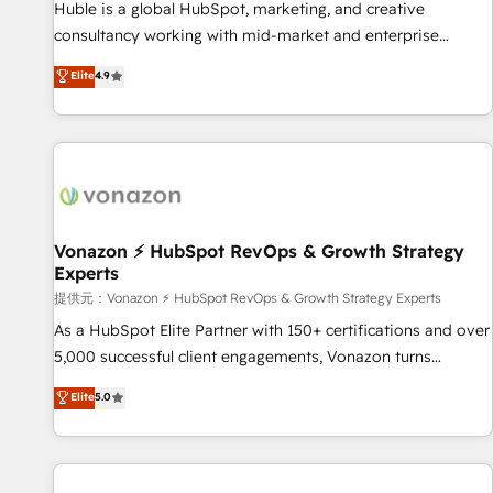
Award 🏆2017 Website Design HubSpot Impact Award 🏆
Huble is a global HubSpot, marketing, and creative
2016 Growth-Driven Design Agency of the Year 🏆2016
consultancy working with mid-market and enterprise
Sales Enablement HubSpot Impact Award 🏆2015 Growth-
businesses. We go beyond implementation, shaping the
Elite
4.9
Driven Design Agency of the Year 🏆2015 Became the 5th
strategy, processes, and teams that turn HubSpot into a
Agency to reach Diamond 🏆2014 HubSpot COS
genuine growth engine. Named HubSpot's Global Partner of
Performance Award 🏆2014 HubSpot COS Design Award 🏆
the Year in 2024, consistently ranked among their top 5
2013 HubSpot Marketplace Provider of the Year 🏆2011
partners worldwide, and with over 15 years in the
Became a HubSpot Partner 📆Founded in 1997
ecosystem, Huble has built a track record that speaks for
itself. One company, one operating model, delivering across
offices and consulting teams in the UK, USA, Canada,
Vonazon ⚡ HubSpot RevOps & Growth Strategy
Experts
Germany, France, Belgium, Singapore, and South Africa.
Certified compliant with ISO/IEC 27001:2022 and ISO
提供元：Vonazon ⚡ HubSpot RevOps & Growth Strategy Experts
9001:2015 across all seven international offices and 175+
As a HubSpot Elite Partner with 150+ certifications and over
employees.
5,000 successful client engagements, Vonazon turns
marketing complexity into measurable, scalable growth.
Elite
5.0
From onboarding to enterprise-grade campaigns, our in-
house team builds scalable strategies that drive long-term
revenue. ⚙️ HubSpot Integration & Optimization • Seamless
CRM, CMS, and automation setup • Complex platform