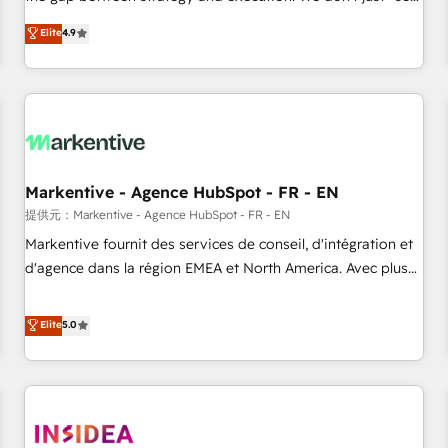
up tools" — we install the GTM Operating System (GTM OS)
Elite
4.9
to align your leadership and engineer a portal that drives
predictable revenue velocity. 🚀 GTM Strategy & Alignment
Workshops & Sprints: Identify "Valleys of Death" stalling
growth. Fix your ICP, Math, and Story to stop "accelerating a
mess." ⚙️ Elite Engineering & AI Scalable Architecture: Zero-
technical-debt setup across all Hubs, validated by our 7
HubSpot Accreditations. AI-Powered RevOps: Breeze AI,
Markentive - Agence HubSpot - FR - EN
custom AI agents, and high-integrity migrations for total
提供元：Markentive - Agence HubSpot - FR - EN
reporting clarity. Security & Compliance: SOC 2 Type II and
Markentive fournit des services de conseil, d'intégration et
HIPAA attested for enterprise-grade data security. 🏆 Why
d'agence dans la région EMEA et North America. Avec plus
Bluleadz? GTM OS Partner | 16+ Years Experience | 1,000+
de 115 experts en marketing automation, Growth, Revops,
Five-Star Reviews
CRM et webdesign. Markentive is both a consulting firm, a
Elite
5.0
digital agency and an integrator. With over 115 experts in
marketing automation, growth, revops, CRM and webdesign
(We focus on EMEA - USA customers).