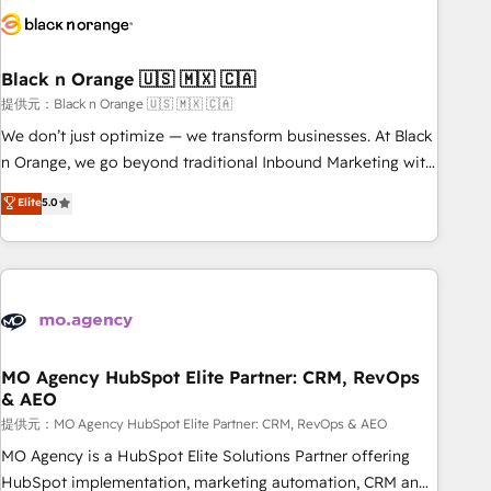
helping our customers grow and finding solutions that fit
their unique business needs. We are thrilled to have Blue
Frog in the HubSpot ecosystem leading the way for
Black n Orange 🇺🇸 🇲🇽 🇨🇦
customers!" - Yamini Rangan, CEO of HubSpot “Our
experience with the team at Blue Frog has been nothing
提供元：Black n Orange 🇺🇸 🇲🇽 🇨🇦
short of extraordinary. Their years of experience and quality
We don’t just optimize — we transform businesses. At Black
of skilled staff has earned them a trusted reputation within
n Orange, we go beyond traditional Inbound Marketing with
the HubSpot ecosystem as a reliable partner capable of
our exclusive methodologies: BOOMS and BOOST. Together,
Elite
5.0
delivering remarkable experiences for our most
they form a powerful combination that has driven success
sophisticated clients.” - Brian Garvey, VP, Solutions Partner
for over 800 businesses worldwide. As Elite HubSpot
Program, HubSpot.
Partners, we specialize in crafting high-performance growth
strategies that integrate data-driven marketing, automation,
and revenue intelligence to help companies scale faster and
smarter. 🔹 BOOMS: Demand generation for all your buyers
With BOOMS, you invest in 100% of your buyers,
MO Agency HubSpot Elite Partner: CRM, RevOps
& AEO
accelerating your growth and positioning yourself as an
undisputed leader. 🔹 BOOST: Optimize your digital
提供元：MO Agency HubSpot Elite Partner: CRM, RevOps & AEO
transformation process A methodology designed to
MO Agency is a HubSpot Elite Solutions Partner offering
implement HubSpot effectively and optimize your digital
HubSpot implementation, marketing automation, CRM and