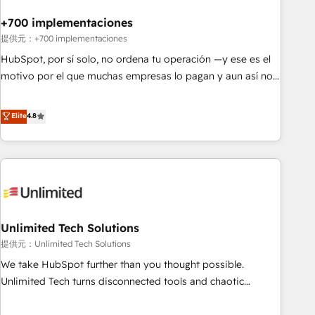
Automation What makes us different? 🚀 Top 0.5% of global
+700 implementaciones
HubSpot agencies ⚙️ The strongest technical ability and
integration capabilities 💼 Consultative, long-term partners
提供元：+700 implementaciones
who will embed ourselves into your business, processes
HubSpot, por sí solo, no ordena tu operación —y ese es el
and systems 🏢 We specialise in working with mid-market
motivo por el que muchas empresas lo pagan y aun así no
and enterprise organisations, global organisations and
crecen. Suele ser un círculo: procesos que no generan datos
those with complex use cases 🏆 CRM Implementation,
confiables, datos que no permiten decidir bien, y
Elite
4.8
Platform Enablement, Custom Integration and Onboarding
decisiones que no logran mejorar los procesos. Y así, vuelta
Accredited 🔐 ISO27001 & ISO9001 Certified
tras vuelta, el negocio gira sin avanzar —un problema que
tiene menos que ver con el CRM y más con cómo opera la
empresa por debajo. Te acompañamos a ordenar tu
operación paso a paso, sin frenarla, con la adopción que
todos buscan y pocos logran. Así HubSpot por fin rinde. Y
Unlimited Tech Solutions
hay algo más: cada proceso que ordenás construye el
contexto real de cómo opera tu empresa —lo único que no
提供元：Unlimited Tech Solutions
se compra ni se copia—. En un mundo donde todos tendrán
We take HubSpot further than you thought possible.
la misma IA, va a ganar quien tenga el mejor contexto para
Unlimited Tech turns disconnected tools and chaotic
alimentarla. Sin contexto, la IA improvisa. Con el tuyo, se
processes into a seamless, high-performing revenue engine.
vuelve una ventaja que nadie más tiene. No es teoría: