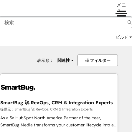
メニ
ュー
ビルド
表示順：
関連性
フィルター
SmartBug 🚀 RevOps, CRM & Integration Experts
提供元：SmartBug 🚀 RevOps, CRM & Integration Experts
As a 3x HubSpot North America Partner of the Year,
SmartBug Media transforms your customer lifecycle into a