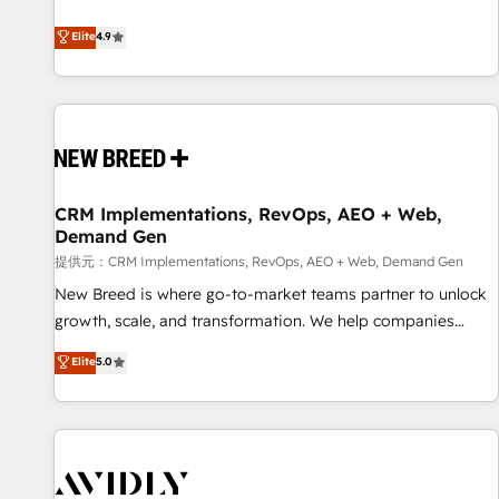
ンシーとして、HubSpot Eliteの実装力で顧客フロント業務を
再設計します。 💡 100inc は何をする会社か？ HubSpotを共
Elite
4.9
通基盤に、AIエージェントを組み込んだ顧客フロント業務（マ
ーケティング・営業・CS）を組織全体で設計・実装する日本の
AIネイティブ・エージェンシーです。事業部・グループ会社・
部門が分立する組織で、データと業務プロセスのサイロ化を、
CRMを軸とした全社共通基盤に再構築します。意思決定者・
PMO・現場担当者に並走します。 1️⃣ HubSpot導入・活用支援
CRM Implementations, RevOps, AEO + Web,
顧客データの一元化から、GTMの見える化・自動化まで。全
Demand Gen
Hub統合運用、データ品質設計、グループ横断のCRM統合に対
提供元：CRM Implementations, RevOps, AEO + Web, Demand Gen
応します。 2️⃣ AIエージェント組織構築 営業・マーケティング
業務の一部をAIが自律実行する組織への移行を設計・実装。
New Breed is where go-to-market teams partner to unlock
Breeze・Claude等をHubSpotと連携させ、役割定義・運用ル
growth, scale, and transformation. We help companies
ール・成果指標まで含めて設計します。 3️⃣ 全社DX × AI推進の
activate HubSpot’s AI-powered customer platform and
Elite
5.0
PMO伴走支援 複数部門をまたぐDX×AI変革を、構想から実装・
operationalize HubSpot’s Loop Marketing framework
定着までPMOとして主導。「設定の代行ではなく、設計の責
through expert-led services, smart agents, and purpose-
任」を引き受け、部門横断の統合・浸透・変革管理を実行しま
built apps, tailored to your business. Together, we unlock
す。 ▸ CMS戦略設計・構築：リード獲得・CVR・SEOを前提に
results, fast. ⚙️CRM & RevOps: Align all Hubs to your buyer
した情報設計・導線設計・テンプレート設計をContent Hubで
journey for clean data, scalability, & reporting. 🎯Demand