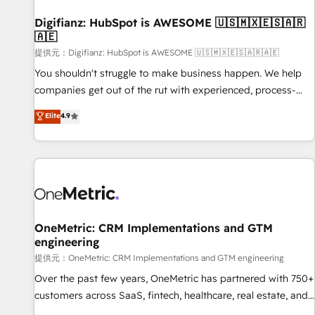
Hub, Service Hub, Data Hub and Website (CMS) • ISO/IEC
Digifianz: HubSpot is AWESOME 🇺🇸🇲🇽🇪🇸🇦🇷
27001:2022, ISO 9001:2015 and now... ISO 42001: 2023
🇦🇪
certified • Exclusive AI 'GuardHub' governance framework,
提供元：Digifianz: HubSpot is AWESOME 🇺🇸🇲🇽🇪🇸🇦🇷🇦🇪
based on ISO 42001 - helping you 'organise complexity'
𝗥𝗲𝗮𝗱𝘆 𝗳𝗼𝗿 𝘁𝗵𝗲 𝗻𝗲𝘅𝘁 𝘀𝘁𝗲𝗽? Click the 👈 '𝗖𝗼𝗻𝘁𝗮𝗰𝘁
You shouldn't struggle to make business happen. We help
𝗯𝘂𝘀𝗶𝗻𝗲𝘀𝘀' button to get in touch (𝘸𝘦'𝘳𝘦 𝘴𝘶𝘱𝘦𝘳 𝘳𝘦𝘴𝘱𝘰𝘯𝘴𝘪𝘷𝘦)
companies get out of the rut with experienced, process-
oriented teams implementing HubSpot Marketing, Sales,
Elite
4.9
Service, CMS and Operations Hub, so selling and actually
engaging with your customers feels easy and pain-free. We
are a top ranked HubSpot Elite Partner, winner of Rookie of
the Year and Customer First Awards, 4.9/5 rating in
HubSpot Reviews and 4.9/5 rating in Clutch Reviews.
Digifianz helps the following industries: logistics & 3PL,
home improvement & construction, branding and
OneMetric: CRM Implementations and GTM
engineering
commercialization, real estate, health, education, SaaS,
Software Dev & IT and consulting, make the most out of
提供元：OneMetric: CRM Implementations and GTM engineering
their HubSpot experience operating in the United States,
Over the past few years, OneMetric has partnered with 750+
EU, UAE, Mexico and Latin America. From casual user to
customers across SaaS, fintech, healthcare, real estate, and
super fan: make HubSpot an experience you LOVE!
other industries. With 150+ HubSpot-certified experts, we