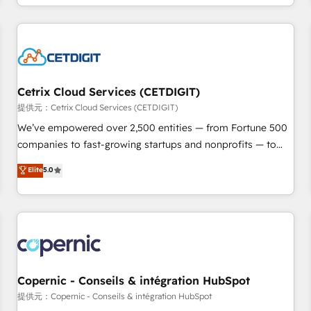
Ongoing Management: Monthly tune-ups, feature rollouts,
complex and build a better experience for your team and
adoption coaching. Buying HubSpot, switching to it, or
customers.
reviving a stale portal? We are built for the work.
Cetrix Cloud Services (CETDIGIT)
提供元：Cetrix Cloud Services (CETDIGIT)
We’ve empowered over 2,500 entities — from Fortune 500
companies to fast-growing startups and nonprofits — to
streamline operations, scale revenue, and unlock the full
Elite
5.0
potential of HubSpot. With deep technical and industry
expertise, we fuse automation, integration, and AI
innovation to deliver lasting impact. We specialize in: •
Turnkey and end-to-end HubSpot implementations •
Onboarding for Sales, Service, Marketing & Content Hubs •
AI voice and chat agents, predictive automation, and smart
workflows • Salesforce + HubSpot integration • Website
Copernic - Conseils & intégration HubSpot
design and CMS development • ERP integration: SAP,
提供元：Copernic - Conseils & intégration HubSpot