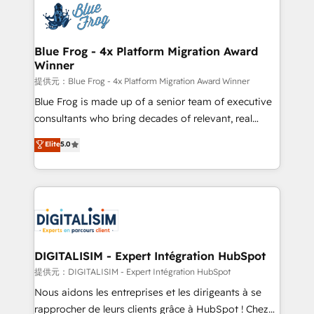
team of 25+ experts Contact us today to help you
Implementation partner, we provide expertise to
get more from your investment in HubSpot.
drive your business forward. Since 2015 we are fully
www.bbdboom.com
dedicated to HubSpot and with an experienced
Blue Frog - 4x Platform Migration Award
Winner
team (50+), we work with reputable companies in
B2B sectors such as manufacturing, SaaS and
提供元：Blue Frog - 4x Platform Migration Award Winner
business services. We prepare a customized
Blue Frog is made up of a senior team of executive
business case that demonstrates the value and
consultants who bring decades of relevant, real
impact of your digital transformation, including a
world experience to our client engagements. "Blue
Elite
5.0
detailed financial rationale with a focus on ROI and
Frog is a top, trusted partner in HubSpot's
TCO. As a trusted extension of your team, we
ecosystem for a reason. Their team brings over a
believe in the power of partnership. Together, we
decade of experience to the table, along with deep
embark on a transformational journey that sets your
knowledge of the HubSpot platform and strategies
business up for long-term success. Unlock your
for driving growth. They are committed to helping
business. If not now, when?
our customers grow and finding solutions that fit
their unique business needs. We are thrilled to have
DIGITALISIM - Expert Intégration HubSpot
Blue Frog in the HubSpot ecosystem leading the
提供元：DIGITALISIM - Expert Intégration HubSpot
way for customers!" - Yamini Rangan, CEO of
Nous aidons les entreprises et les dirigeants à se
HubSpot “Our experience with the team at Blue Frog
rapprocher de leurs clients grâce à HubSpot ! Chez