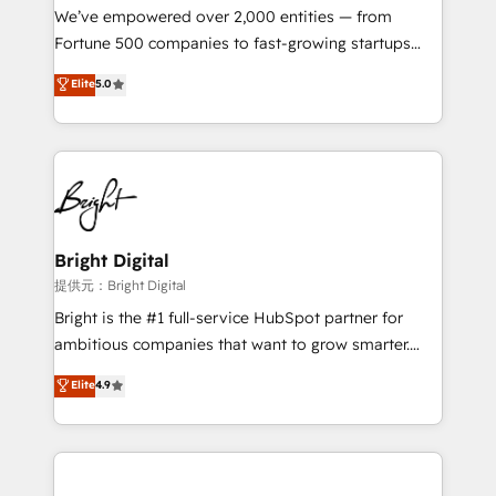
Marketing Enablement HubSpot Impact Award 🏆
We’ve empowered over 2,000 entities — from
2018 Website Design HubSpot Impact Award 🏆2017
Fortune 500 companies to fast-growing startups
Website Design HubSpot Impact Award 🏆2016
and nonprofits — to streamline operations, scale
Elite
5.0
Growth-Driven Design Agency of the Year 🏆2016
revenue, and unlock the full potential of HubSpot.
Sales Enablement HubSpot Impact Award 🏆2015
With deep technical and industry expertise, we fuse
Growth-Driven Design Agency of the Year 🏆2015
automation, integration, and AI innovation to deliver
Became the 5th Agency to reach Diamond 🏆2014
lasting impact. We specialize in: • Turnkey and end-
HubSpot COS Performance Award 🏆2014 HubSpot
to-end HubSpot implementations • Onboarding for
COS Design Award 🏆2013 HubSpot Marketplace
Sales, Service, Marketing & Content Hubs • AI voice
Provider of the Year 🏆2011 Became a HubSpot
and chat agents, predictive automation, and smart
Bright Digital
Partner 📆Founded in 1997
workflows • Salesforce + HubSpot integration •
提供元：Bright Digital
RevOps and AI-driven sales enablement • Website
Bright is the #1 full-service HubSpot partner for
design and CMS development • ERP integration: SAP,
ambitious companies that want to grow smarter.
NetSuite, Microsoft Dynamics, … • Data cleansing
From HubSpot onboarding, to training, from
Elite
4.9
and CRM migration from any platform •
developing a new website to lead generation and
Client/member portals built on HubSpot • Custom
digital marketing; we do it all (and with great
and complex integrations: SAM.gov, GovWin,
results)! In short, our services include: - HubSpot
QuickBooks, PandaDoc, ClickUp, Shopify, Mapsly,
consultancy: onboarding, training, data migration -
WooCommerce, BuilderTrend, and more Experience