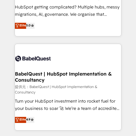
across ChatGPT, Claude, Perplexity, Gemini and
HubSpot getting complicated? Multiple hubs, messy
Google AI Overviews. HubSpot Impact Award -
migrations, AI, governance. We organise that
Customer First HubSpot Impact Award - Integrations
complexity, so your team can put HubSpot to work...
Elite
5.0
Innovation HubSpot Impact Award - Platform
Welcome to our Profile! We help with: • CRM
Migration Excellence HubSpot Impact Award -
implementation, reports, workflows, and team
Platform Excellence 40+ full-time HubSpot
training • CRM migration from Salesforce, Pipedrive,
professionals. 100s of certifications and
Dynamics and others • Technical projects including
accreditations with HubSpot.
custom API integrations • AI governance for
HubSpot-centred operations A little about us: •
Boutique 'Elite' team of 12 • 150+ clients across Sales
BabelQuest | HubSpot Implementation &
Consultancy
Hub, Marketing Hub, Service Hub, Data Hub and
CMS • ISO/IEC 27001:2022, ISO 9001:2015, and ISO
提供元：BabelQuest | HubSpot Implementation &
Consultancy
42001:2023 certified - the AI management standard •
Turn your HubSpot investment into rocket fuel for
GuardHub: our AI governance framework, built on
your business to soar 🚀 We’re a team of accredited
ISO 42001 Ready for the next step? Click the 👈
HubSpot experts ready to help you. We can
'𝗖𝗼𝗻𝘁𝗮𝗰𝘁 𝗯𝘂𝘀𝗶𝗻𝗲𝘀𝘀' button to get in touch (𝘸𝘦'𝘳𝘦
Elite
4.9
implement the platform into complex business
𝘴𝘶𝘱𝘦𝘳 𝘳𝘦𝘴𝘱𝘰𝘯𝘴𝘪𝘷𝘦)
environments, optimise what you've got and make