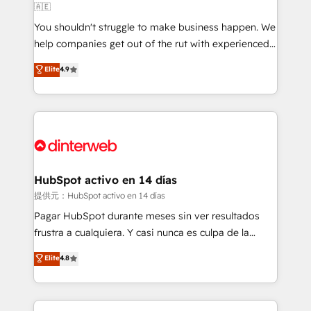
🇦🇪
agencies ⚙️ The strongest technical ability and
You shouldn't struggle to make business happen. We
integration capabilities 💼 Consultative, long-term
help companies get out of the rut with experienced,
partners who will embed ourselves into your
process-oriented teams implementing HubSpot
business, processes and systems 🏢 We specialise in
Elite
4.9
Marketing, Sales, Service, CMS and Operations Hub,
working with mid-market and enterprise
so selling and actually engaging with your customers
organisations, global organisations and those with
feels easy and pain-free. We are a top ranked
complex use cases 🏆 CRM Implementation,
HubSpot Elite Partner, winner of Rookie of the Year
Platform Enablement, Custom Integration and
and Customer First Awards, 4.9/5 rating in HubSpot
Onboarding Accredited 🔐 ISO27001 & ISO9001
Reviews and 4.9/5 rating in Clutch Reviews. Digifianz
Certified
helps the following industries: logistics & 3PL, home
HubSpot activo en 14 días
improvement & construction, branding and
提供元：HubSpot activo en 14 días
commercialization, real estate, health, education,
Pagar HubSpot durante meses sin ver resultados
SaaS, Software Dev & IT and consulting, make the
frustra a cualquiera. Y casi nunca es culpa de la
most out of their HubSpot experience operating in
herramienta: es del enfoque con el que se
Elite
4.8
the United States, EU, UAE, Mexico and Latin
implementó. Trabajamos con un catálogo de +80
America. From casual user to super fan: make
casos de uso: cada uno resuelve un problema
HubSpot an experience you LOVE!
concreto de tu operación en HubSpot. La entrega