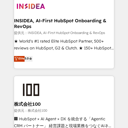
INSIDEA, AI-First HubSpot Onboarding &
RevOps
提供元：INSIDEA, AI-First HubSpot Onboarding & RevOps
★ World's #1 rated Elite HubSpot Partner, 500+
reviews on HubSpot, G2 & Clutch. ★ 150+ HubSpot
Certified Experts & Trainers across the team ★
Elite
5.0
1,500+ implementations across five continents ★ AI-
First, RevOps-led, Onboarding obsessed ★
Company of the Year 2024/25 INSIDEA helps
growing companies turn HubSpot into a revenue
engine. We onboard your team, migrate your data,
and build AI-powered workflows that drive adoption
from week one, in your time zone. What we do ➤
株式会社100
Onboarding: Live in weeks, with workflows built
提供元：株式会社100
around your business, not a template. ➤ Migration:
🏢 HubSpot × AI Agent × DX を統合する「Agentic
Move from any legacy CRM. Zero downtime, full data
CRM パートナー」 経営課題と現場業務をつなぐAIネイ