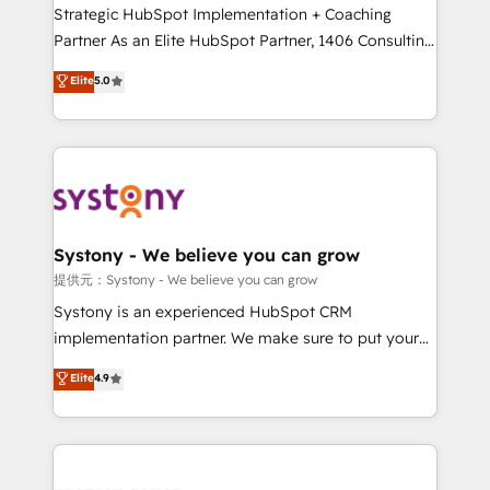
companies that divide their offer into 4
Strategic HubSpot Implementation + Coaching
Competence Centers: Smart Manufacturing,
Partner As an Elite HubSpot Partner, 1406 Consulting
Customer First, Enabling Technologies & Security.
helps mid-market revenue teams transform how
Elite
5.0
The synergies generated by these integrations,
they sell, market, and serve. We don't just build your
together with the combination of talents, skills,
HubSpot—we teach your team to own it, then stay
solutions and services, have allowed the group to
to help you keep winning. What We Do ⚙️ CRM
build an unrivaled offering portfolio on the market
Implementations across Marketing, Sales, Service,
to accompany companies on their digital
Data & Content 📈 Sales & Marketing Alignment +
transformation journey.
Revenue Team Enablement 🤖 Breeze AI & Custom
Agent Creation 🔄 Custom Integrations & Data
Systony - We believe you can grow
Migration Why 1406 We become part of your team.
提供元：Systony - We believe you can grow
Your team learns while we build. We fix what others
Systony is an experienced HubSpot CRM
broke. Built for mid-market reality—practical
implementation partner. We make sure to put your
solutions that work with your actual headcount and
organization's needs and goals first and think along
Elite
4.9
constraints. By the Numbers 🏆 Top 1% of all
with your organization. We are only satisfied once
HubSpot partners 🔄 Top 5% globally in client
you are too. Why Systony? - 20+ years of
retention 📅 8+ years of consistent results since 2017
experience with CRM, Marketing, Sales & Service
Who We Serve Revenue teams, marketing leaders,
implementations - 500+ successful onboardings -
and sales ops at mid-market companies ready to