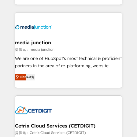
and customer success strategies, utilizing RevOps
methodologies. As Latin America's largest HubSpot
partner and a global leader in education market, we
offer unparalleled insights. Operating in five
countries—Brazil, UAE (Abu Dhabi/Dubai/Sharjah),
Mexico, USA, and Portugal—we've executed over a
media junction
hundred successful operations. Our approach,
提供元：media junction
rooted in RevOps principles, integrates analysis,
We are one of HubSpot's most technical & proficient
training, planning, and qualification. Leveraging
partners in the area of re-platforming, website
technology, data analytics, CRM optimization, and
design & development. We specialize in multi-hub
Elite
5.0
inbound marketing tactics, we focus on
implementations for mid-market & enterprise
understanding, nurturing, and converting leads.
companies. We are woman-owned, powered by
Partner with us to unlock your business's full
coffee, and we ❤️ dogs. We produce award-winning
potential and achieve sustained growth in today's
work for our clients. 🏆2023 Technical Expertise
competitive market.
Impact Award 🏆2022 Technical Expertise Impact
Award 🏆2022 Platform Migration Excellence Impact
Award 🏆2020 Elite Solutions Partner 🏆2019
Cetrix Cloud Services (CETDIGIT)
Integrations HubSpot Impact Award 🏆2019
提供元：Cetrix Cloud Services (CETDIGIT)