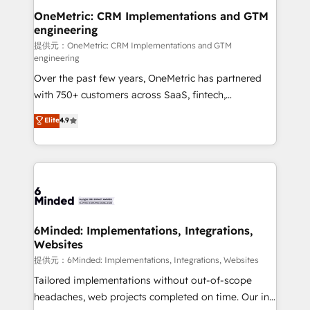
Reporting & Analytics · GTM Architecture · Sales &
OneMetric: CRM Implementations and GTM
engineering
Marketing Enablement If you’re ready to elevate
HubSpot from “just your CRM” to your growth
提供元：OneMetric: CRM Implementations and GTM
engineering
infrastructure—let’s talk.
Over the past few years, OneMetric has partnered
with 750+ customers across SaaS, fintech,
healthcare, real estate, and other industries. With
Elite
4.9
150+ HubSpot-certified experts, we deliver scalable
solutions to complex GTM and RevOps challenges.
Our Expertise 🔹 Onboarding & Implementation:
Accredited HubSpot Partner, ensuring smooth setup
tailored to your GTM motion. 🔹 Migrations: Move
from other CRMs to HubSpot without data loss or
downtime. 🔹 RevOps Strategy: Align teams,
6Minded: Implementations, Integrations,
Websites
processes, and data to drive revenue efficiency. 🔹
Integrations: Connect HubSpot with your tech stack
提供元：6Minded: Implementations, Integrations, Websites
for better adoption. 🔹 Custom Solutions: Build
Tailored implementations without out-of-scope
tailored apps, workflows, and configurations. We are
headaches, web projects completed on time. Our in-