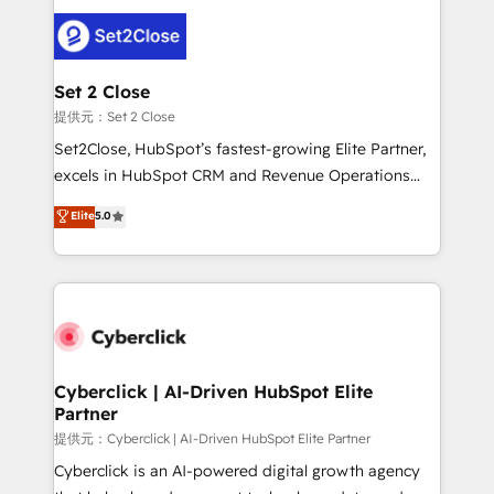
toma de 1 a 3 semanas por caso, abordamos varios
en paralelo cuando tiene sentido, y siempre
confirmamos resultados antes de seguir avanzando.
Empiezas a ver resultados antes de que termine el
Set 2 Close
mes. 🏆 HubSpot Partner of the Year 2022, máximo
提供元：Set 2 Close
reconocimiento del ecosistema. Elite Solutions
Set2Close, HubSpot’s fastest-growing Elite Partner,
Partner, el nivel más alto. +700 clientes
excels in HubSpot CRM and Revenue Operations
implementados en LATAM, Marcas como Hyatt,
(RevOps) services to boost B2B sales and growth.
Elite
5.0
Hospital ABC, Hogares Unión, Yves Rocher,
As a top HubSpot Elite Partner, we specialize in
MacStore, Café Britt, Bella Piel, confiaron en
custom HubSpot CRM solutions. Our experts design,
nosotros para impulsar la eficiencia de sus procesos
implement, and optimize systems to enhance user
en HubSpot. No necesitas tener todas las
experience, functionality, and adoption across sales,
respuestas para empezar. Te ayudamos a identificar
marketing, and service teams. From setup to
el primer caso de uso que más impacto te dará.
refinement, we streamline workflows, improve lead
Solo continúas si ves valor real en los primeros 14
management, and speed up deal closures. With 500+
Cyberclick | AI-Driven HubSpot Elite
días.
Partner
projects completed, our Agile approach ensures your
HubSpot CRM drives measurable results. Our
提供元：Cyberclick | AI-Driven HubSpot Elite Partner
RevOps services align your sales, marketing, and
Cyberclick is an AI-powered digital growth agency
customer success teams for peak performance. We