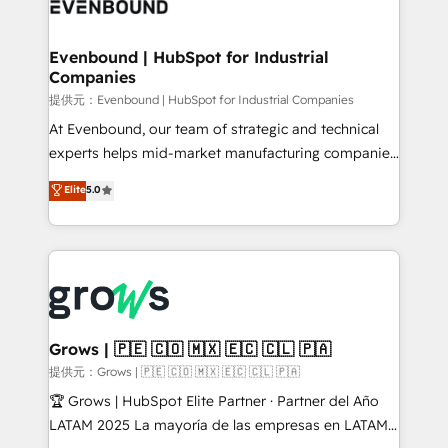
Own back-end developers - Complex data
move beyond spreadsheets into unified systems
migrations (e.g. Salesforce, MS Dynamics, Perfect
that drive real business results.
View, SuperOffice) - Custom integrations (e.g. MS
Evenbound | HubSpot for Industrial
Companies
Business Central, Navision, AX, SAP, Exact, AFAS) We
focus on growing B2B companies in the SME sector
提供元：Evenbound | HubSpot for Industrial Companies
such as manufacturing, SaaS, business services and
At Evenbound, our team of strategic and technical
wholesaler companies. As an experienced HubSpot
experts helps mid-market manufacturing companies
partner, we know how important user adoption is.
achieve real growth. We specialize in delivering
Elite
5.0
That's why we have developed a step-by-step
tailored solutions that drive results by leveraging
implementation process that focuses on user
HubSpot’s platform and data to fuel success.
adoption. We’re experts on connecting data,
Technical Solutions: - HubSpot Technical Consulting -
technology and people with each other. Together we
HubSpot CRM Implementation - HubSpot
strive for optimal customer processes and
Onboarding - Data Migration & Integrations -
experiences. Systony – We believe you can grow!
Technical Audit & Optimization Strategic Solutions: -
Revenue Operations - Inbound Marketing -
Grows | 🇵🇪 🇨🇴 🇲🇽 🇪🇨 🇨🇱 🇵🇦
Outbound Marketing - HubSpot CMS Website
提供元：Grows | 🇵🇪 🇨🇴 🇲🇽 🇪🇨 🇨🇱 🇵🇦
Design & Development We empower our clients to
🏆 Grows | HubSpot Elite Partner · Partner del Año
reach their full potential by providing transparent,
LATAM 2025 La mayoría de las empresas en LATAM
relationship-driven support. With over 300 HubSpot