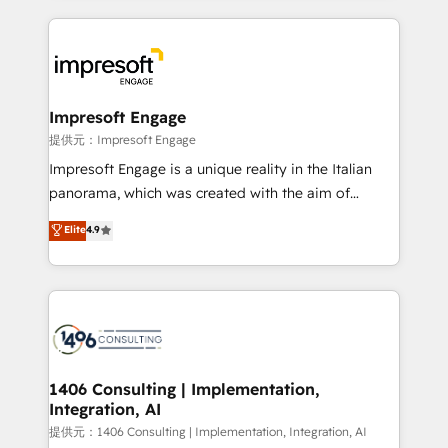
revenue potential by deeply integrating core
business systems, ERP, e-commerce platforms, and
beyond, with HubSpot, and layering Anthropic's
Claude AI across the processes that matter most.
From automating complex workflows to surfacing
Impresoft Engage
insights buried in data, we build intelligent systems
提供元：Impresoft Engage
that think, connect, and scale. Our approach goes
Impresoft Engage is a unique reality in the Italian
beyond configuration. We embed ourselves in our
panorama, which was created with the aim of
clients' operations, understand how their business
putting Customer Experience at the center by
Elite
4.9
actually runs, and architect solutions that make
creating digital environments capable of integrating
technology work harder — so their people don't
people, processes and data. We offer the best
have to. 900+ customers worldwide have trusted
digital solutions on the market, ranging from CRM
Periti to turn their data into diamonds. 💎
processes and technologies to digital strategy, from
marketing automation to online and offline sales
processes through Customer Service Management,
allowing companies to optimize processes and meet
1406 Consulting | Implementation,
Integration, AI
the needs of the customer. We are part of Impresoft
Group, a group of specialized and complementary
提供元：1406 Consulting | Implementation, Integration, AI