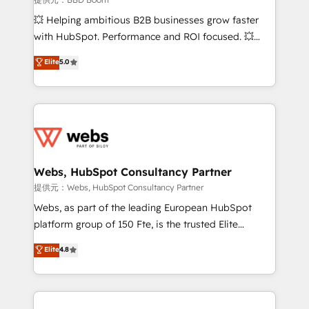
pipeline growth programs • Sales enablement tools
💥 Helping ambitious B2B businesses grow faster
and CRM optimization • Retention strategies with
with HubSpot. Performance and ROI focused. 💥
customer journey mapping 🏅 Elite-Level HubSpot
BBD Boom is the HubSpot partner that can help you
Elite
5.0
Execution • 750+ onboardings and 2,000+
to HubSpot Better. We work with your teams to
implementations • Deep expertise across marketing,
solve all your HubSpot challenges and improve user
sales, and service hubs • Built-in flexibility for
adoption, sales process and marketing results.
startups to global brands
Services 📚 Onboarding your team to HubSpot for
the first time 🔧 Designing and optimising your
HubSpot set-up for better results 🌐 Website design
and build using HubSpot 🔌 Integrating HubSpot
Webs, HubSpot Consultancy Partner
with other systems 🎓 Training your teams to be
提供元：Webs, HubSpot Consultancy Partner
HubSpot pros 📊 Lead generation services using
Webs, as part of the leading European HubSpot
HubSpot Why us? - SIX HubSpot Accreditations -
platform group of 150 Fte, is the trusted Elite
awarded by HubSpot after a rigorous process for
HubSpot CRM Partner offering you a roadmap on
Elite
4.8
CRM, Solutions Architecture, Onboarding , Data
maximizing EBITDA and achieving Commercial
Migration, Custom Integration & Platform
Excellence. With our targeted processes, we
Enablement -Onboarded over 500 businesses to
strengthen your digital transformation and minimize
HubSpot -Top 1% of partners worldwide -In-house
costs. As HubSpot's Advanced Accredited CRM