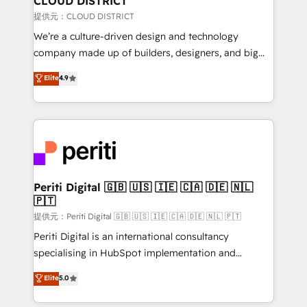
CLOUD DISTRICT
creativity. Our multicultural team works in Spanish,
提供元：CLOUD DISTRICT
Portuguese, and English to design scalable strategies
We’re a culture-driven design and technology
that drive measurable growth. 🌎 Highlights: • 10+
company made up of builders, designers, and big
years as a HubSpot partner. • 2023 Impact Awards:
thinkers. We blend strategy, design, and
Elite
4.9
Platform Migration Excellence. • Top 3 Partner of the
development—always fueled by curiosity—to turn
Year LATAM 2022, 2023, 2024, 2025. • Partner of the
ideas, opportunities, and challenges into meaningful
Year 2024. • Organizer of Aliados.ai (AI, marketing &
experiences. To us, technology is more than just
tech global congress). 👉 Ready to scale your
code; it’s about creating things that are useful, cool,
business with HubSpot? Let Cebra’s experts help
and—most importantly—simple. That’s why we lean
you grow faster, smarter, and with impact.
into bold ideas and shape them into thoughtful
products and strategies that actually make a
Periti Digital 🇬🇧 🇺🇸 🇮🇪 🇨🇦 🇩🇪 🇳🇱
🇵🇹
difference.
提供元：Periti Digital 🇬🇧 🇺🇸 🇮🇪 🇨🇦 🇩🇪 🇳🇱 🇵🇹
Periti Digital is an international consultancy
specialising in HubSpot implementation and
Antropic's Claude business transformation, with
Elite
5.0
offices in Dublin, Munich, Rotterdam, Lisbon, and
New York. We help organisations unlock their full