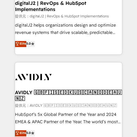
digitalJ2 | RevOps & HubSpot
Implementations
提供元：digitalJ2 | RevOps & HubSpot Implementations
digitalJ2 helps organizations design and optimize
revenue systems that drive scalable, predictable
growth. As a triple-accredited HubSpot Solutions
Elite
5.0
Partner, we specialize in both strategic RevOps
planning and hands-on technical execution - building
the operational foundation companies need to
thrive. Industries we specialize in: - Manufacturing -
Healthcare - Financial Services - Managed IT (MSP) -
Franchises - Professional Services - And more! How
we help: ✔️ Full HubSpot implementations and portal
AVIDLY 🇬🇧🇫🇮🇸🇪🇩🇰🇺🇸🇨🇦🇳🇴🇩🇪🇦🇺
🇳🇿
optimization ✔️ Data migrations, CRM architecture,
and reporting foundations ✔️ Custom integrations
提供元：AVIDLY 🇬🇧🇫🇮🇸🇪🇩🇰🇺🇸🇨🇦🇳🇴🇩🇪🇦🇺🇳🇿
and workflow automation ✔️ User adoption
HubSpot’s 5x Global Partner of the Year and 2024
programs, training, and enablement Through project-
EMEA & APAC Partner of the Year. The world’s most
based engagements and ongoing RevOps
experienced and fully accredited HubSpot Solutions
Elite
5.0
partnerships, we guide organizations through the
Partner. 🚀 With 2,750+ HubSpot projects delivered