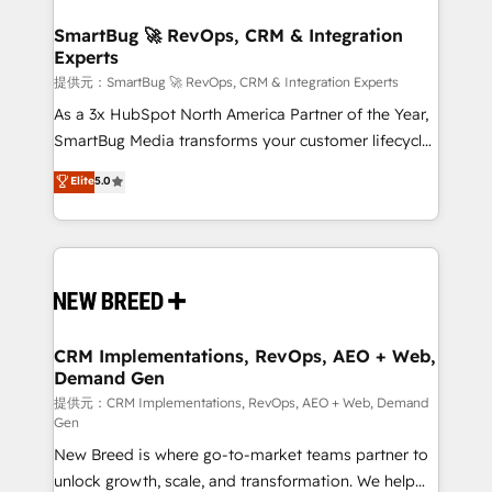
定の代行ではなく、設計の責任」を引き受け、部門横断
"accelerating a mess." ⚙️ Elite Engineering & AI
の統合・浸透・変革管理を実行します。 ▸ CMS戦略設
Scalable Architecture: Zero-technical-debt setup
SmartBug 🚀 RevOps, CRM & Integration
計・構築：リード獲得・CVR・SEOを前提にした情報設
Experts
across all Hubs, validated by our 7 HubSpot
計・導線設計・テンプレート設計をContent Hubで一体
Accreditations. AI-Powered RevOps: Breeze AI,
提供元：SmartBug 🚀 RevOps, CRM & Integration Experts
提供。 ▸ 既存CRM・MAからの移行支援：Salesforce・
custom AI agents, and high-integrity migrations for
As a 3x HubSpot North America Partner of the Year,
Marketo・Pardot等からの移行、カスタム設計、履歴
total reporting clarity. Security & Compliance: SOC 2
SmartBug Media transforms your customer lifecycle
データ移行と活用設計まで。 ▸ AEO対応：ChatGPT・
Type I and HIPAA attested for enterprise-grade data
into a revenue engine. Our unified ecosystem
Elite
5.0
Perplexity等のAI検索からの流入・引用を前提にコンテ
security. 🏆 Why Bluleadz? GTM OS Partner | 16+
includes specialized divisions Globalia (AI &
ンツとサイト構造を最適化。 🏆 なぜ100incを選ぶの
Years Experience | 1,000+ Five-Star Reviews
Software) and Point Success Media (Paid Media),
か？ ✓ HubSpot Eliteパートナー認定 ✓ HubSpotアワ
making this the official home for all three brands. 🔄
ード受賞・HUGリーダー ✓ ISO27001:2022 /
Implementation & Integration - Seamless migrations
ISO9001:2015 取得 ✓ 400社以上の導入実績 ✓
and system integrations powered by Globalia’s
HubSpot大百科 出版 CRM・AI活用に関するご相談、現
technical development team. - 19 HubSpot-certified
状整理の壁打ちなど、構想段階からお気軽にお問い合わ
trainers to drive platform adoption. 📈 Revenue
CRM Implementations, RevOps, AEO + Web,
せください。
Demand Gen
Generation - Full-funnel marketing and high-
performance advertising via Point Success Media. -
提供元：CRM Implementations, RevOps, AEO + Web, Demand
Gen
Expert deployment of Breeze AI and custom agents
New Breed is where go-to-market teams partner to
to automate growth. 🏆 Elite Excellence - 8 platform
unlock growth, scale, and transformation. We help
accreditations and deep HIPAA-compliance