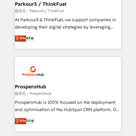
companies scale faster and smarter. 🔹 BOOMS:
Parkour3 / ThinkFuel
Demand generation for all your buyers With BOOMS,
提供元：Parkour3 / ThinkFuel
you invest in 100% of your buyers, accelerating your
At Parkour3 & ThinkFuel, we support companies in
growth and positioning yourself as an undisputed
developing their digital strategies by leveraging
leader. 🔹 BOOST: Optimize your digital
technologies and automating their marketing and
Elite
4.9
transformation process A methodology designed to
sales processes to generate growth. Our offer spans
implement HubSpot effectively and optimize your
from Strategy to Operations. We specialize in CRM
digital processes. 🔹 Trusted by Industry Leaders
onboarding and implementation, web design, sales
With an average rating of 4.9/5 and a proven track
& marketing automation, and digital marketing. With
record of business transformation, our growth-first
extensive experience working with tech companies
approach has helped brands dominate their
and manufacturers since 2002, we are committed to
markets.
empowering our clients and developing their
ProsperoHub
autonomy. Get to grips with HubSpot through
提供元：ProsperoHub
guided implementation and seamless integration of
ProsperoHub is 100% focused on the deployment
the CRM platform into your digital ecosystem. Would
and optimisation of the HubSpot CRM platform. Our
you like support in deploying your inbound
highly experienced team of solutions experts will
Elite
5.0
marketing strategy? We'll provide support tailored
ensure that you achieve maximum adoption and
to your needs and sales objectives. With 125+
ROI from your HubSpot investment. Use our