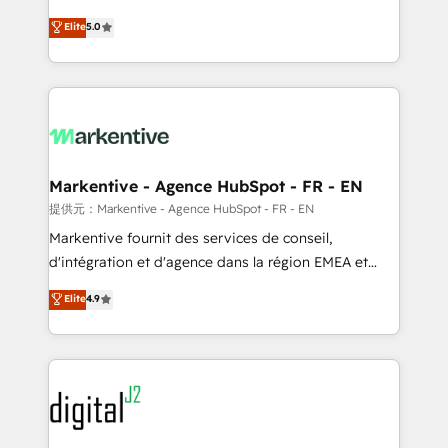
companies activate HubSpot’s AI-powered
expertise. - A team of 250+ experts dedicated to
Elite
5.0
customer platform and operationalize HubSpot’s
your resilient growth.
Loop Marketing framework through expert-led
services, smart agents, and purpose-built apps,
tailored to your business. Together, we unlock
results, fast. ⚙️CRM & RevOps: Align all Hubs to your
buyer journey for clean data, scalability, & reporting.
🎯Demand Gen & ABM: Drive pipeline with inbound,
Markentive - Agence HubSpot - FR - EN
ABM, AEO, SEO, & paid media. 👩‍💻Web Design:
提供元：Markentive - Agence HubSpot - FR - EN
Build high-performing websites with UX, messaging,
Markentive fournit des services de conseil,
& conversion strategy that drive results. 🤖AI
d'intégration et d'agence dans la région EMEA et
Strategy: Activate Breeze Agents, configure HubSpot
North America. Avec plus de 115 experts en
Elite
4.9
AI, & maximize AEO with tailored AI services. 🧩
marketing automation, Growth, Revops, CRM et
Integrations: Extend HubSpot with custom
webdesign. Markentive is both a consulting firm, a
integrations, hosting, & maintenance.
digital agency and an integrator. With over 115
experts in marketing automation, growth, revops,
CRM and webdesign (We focus on EMEA - USA
customers).