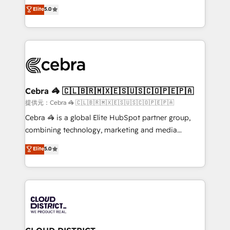
SOC 2 Type II and ISO 27001 certified, reinforcing
house team of certified CRM architects, experts,
Elite
5.0
our commitment to data security and compliance. At
developers, designers, and marketers handles all
OneMetric, we help revenue teams focus on the
aspects of your HubSpot. ✨ 400+ global clients ✨
OneMetric that matters most: revenue.
100+ seamless migrations from 15+ different CRMs
✨ 100,000+ hours in HubSpot projects, 75+ full Hub
implementations, and 5,000+ pages ✨ CS: Clients
generating 7-digit MRR from inbound campaigns ✨
CS: 245% organic growth & +751% new visitors for a
Cebra 🦓 🇨🇱🇧🇷🇲🇽🇪🇸🇺🇸🇨🇴🇵🇪🇵🇦
full-funnel HubSpot project ✨ CS: 415% conversion
提供元：Cebra 🦓 🇨🇱🇧🇷🇲🇽🇪🇸🇺🇸🇨🇴🇵🇪🇵🇦
boost with a new HubSpot site Recognized leaders:
Cebra 🦓 is a global Elite HubSpot partner group,
🏆 HubSpot Platform Migration Impact Award 🏆
combining technology, marketing and media
Clutch HubSpot Global Leader 🏆 Finalist: HubSpot
expertise across Latin America and Southern
Elite
5.0
Inbound Campaign of the Year 🏆 Gold AVA Digital
Europe, with teams across 7 countries. Born in Chile,
Award for Best Website 🌟 Accreditations: CRM
we combine local insight with international reach to
Implementation, HubSpot Content Experience, CRM
help businesses grow through technology, creativity,
Data Migration & Custom Integration
AI and strategy. For over 12 years, we’ve delivered
500+ HubSpot implementations, building end-to-
end solutions that integrate CRM, AI automation,
inbound and loop marketing, content, and digital