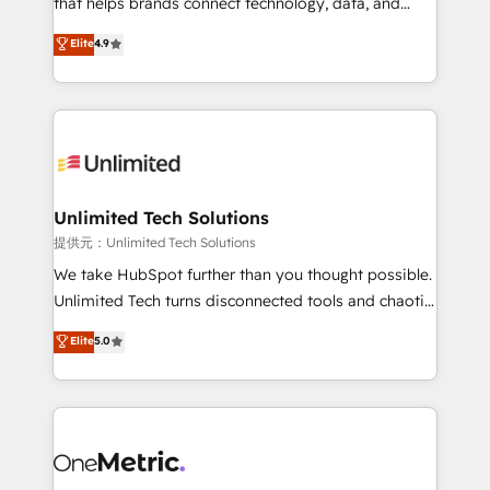
that helps brands connect technology, data, and
optimize the revenue lifecycle—lead generation to
creativity to achieve measurable results. Founded in
Elite
4.9
retention—by refining processes and eliminating
Barcelona and operating across Spain, LATAM, and
inefficiencies. Using HubSpot tools and data-driven
the UK, we support global companies in building
strategies, we create scalable solutions that
smarter marketing, sales, and customer success
maximize profitability and adapt to your goals.
strategies. As the only HubSpot Elite Partner in
Iberia (Spain & Portugal), we combine human insight
with intelligent automation to drive sustainable
growth. Our multidisciplinary team designs solutions
Unlimited Tech Solutions
that simplify complexity, boost performance, and
提供元：Unlimited Tech Solutions
turn innovation into real impact. 🌍 Highlights •
We take HubSpot further than you thought possible.
HubSpot Partner since 2012 • 2022 EMEA Impact
Unlimited Tech turns disconnected tools and chaotic
Award: Best Integration • 150+ successful HubSpot
processes into a seamless, high-performing revenue
Elite
5.0
projects • Clients in 30+ industries • Proprietary
engine. We combine RevOps strategy with deep
technology for integrations • Multilingual team:
technical execution to help teams scale faster—with
English, Spanish, Portuguese & Italian 👉 Grow
cleaner data, smarter automation, and more
smarter with AI and HubSpot.
predictable revenue. Specialties: · HubSpot
Implementation & Migration · Native & Custom
Integrations · Custom Development · CPQ & FSM ·