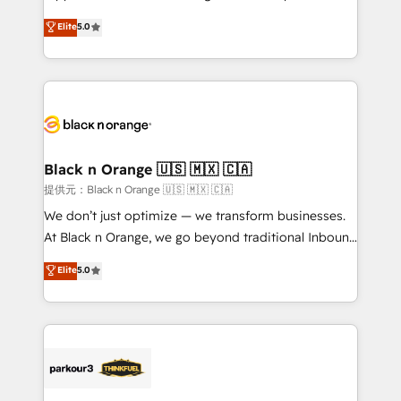
has been nothing short of extraordinary. Their years
DIGITALISIM, nous avons l'intime conviction que la
Elite
5.0
of experience and quality of skilled staff has earned
réussite des entreprises passe par l’innovation web,
them a trusted reputation within the HubSpot
le marketing digital, et la relation client ! C'est
ecosystem as a reliable partner capable of delivering
pourquoi, nos experts sont à la fois capables de
remarkable experiences for our most sophisticated
gérer votre projet de création de site internet, votre
clients.” - Brian Garvey, VP, Solutions Partner
référencement, votre stratégie digitale et le pilotage
Program, HubSpot.
et l'intégration d'HubSpot ! Les grandes phases d'un
projet HubSpot avec DIGITALISIM : 🧽 Nettoyage,
Black n Orange 🇺🇸 🇲🇽 🇨🇦
migration et intégration des bases de données. 🚀
提供元：Black n Orange 🇺🇸 🇲🇽 🇨🇦
Développement des interfaces avec vos logiciels
We don’t just optimize — we transform businesses.
métiers ⚙️ Configuration de la plateforme HubSpot
At Black n Orange, we go beyond traditional Inbound
📈 Configuration de rapports et tableaux de bord 🤝
Marketing with our exclusive methodologies:
Elite
5.0
Book Process & Guidelines utilisateurs 🎓
BOOMS and BOOST. Together, they form a powerful
Formations des utilisateurs
combination that has driven success for over 800
businesses worldwide. As Elite HubSpot Partners, we
specialize in crafting high-performance growth
strategies that integrate data-driven marketing,
automation, and revenue intelligence to help