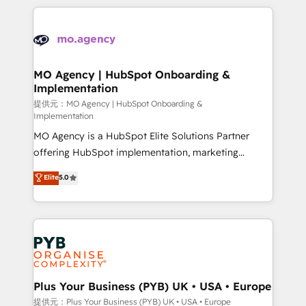
certifications, we are part of the most certified
extensive HubSpot, sales, marketing, service and
Canadian agencies, and we both hold Onboarding
integrations expertise to lead your team on their
Accreditations. Based in Canada (coast to coast), our
HubSpot journey, design and implement your
services are offered in both English & French.
processes and skilfully bring your revenue
infrastructure to life. Our collaborative approach
MO Agency | HubSpot Onboarding &
Implementation
keeps you in control whilst we plan and support the
route to your revenue goals. We have successfully
提供元：MO Agency | HubSpot Onboarding &
Implementation
supported over 500 organisations with HubSpot
MO Agency is a HubSpot Elite Solutions Partner
implementation, optimisation, training, and
offering HubSpot implementation, marketing
adoption assurance. Our tried and tested Roadmap
automation, CRM and RevOps consulting, B2B SEO,
methodology will ensure that you receive the best
Elite
5.0
paid media, content marketing, AEO and GEO (AI
deployment experience possible. Whether you are
search optimisation), and HubSpot Content Hub and
new to HubSpot or seeking to turn around a poor
WordPress development. We work with enterprise
install, our team have the change management
and growth-led companies across technology,
expertise to deliver the solutions you need.
professional services, financial services and
industrial sectors. Offices in Johannesburg, Cape
Town, Dubai & London. 500+ HubSpot CRM
Plus Your Business (PYB) UK • USA • Europe
implementations delivered. AI visibility coverage
提供元：Plus Your Business (PYB) UK • USA • Europe