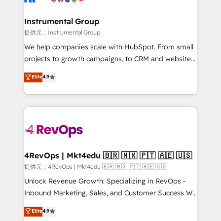
agency for a growth problem. Hire a partner built to
🤝HubSpot Premier Integration partner 🤝Google
solve both.
Premier Partner 2023 🌟5 HubSpot Accreditations 🌟
Instrumental Group
Won HubSpot Theme Challenge 2021 🌟INBOUND’19
提供元：Instrumental Group
HubSpot Rising Star Why us? Harnessing the full
We help companies scale with HubSpot. From small
potential of the powerful HubSpot CRM. ✔️A team of
projects to growth campaigns, to CRM and websites.
HubSpot experts backed by over 10+ years of
Hire an agency that's experienced in every inch of
Elite
4.9
HubSpot experience ✔️Flexible pricing models —
HubSpot and willing to work hand-in-hand with your
Hourly-fee (assigned one Dedicated HubSpot
team to simplify the complex and build a better
Admin); Monthly-fee (HubSpot Admin + Project
experience for your team and customers.
Manager); and Fixed Project Cost (as per
requirement). ✔️Helped over 25,000+ customers so
far with our HubSpot solutions. ✔️Bespoke apps &
on-demand bundle services. Connect with us today!
4RevOps | Mkt4edu 🇧🇷 🇲🇽 🇵🇹 🇦🇪 🇺🇸
提供元：4RevOps | Mkt4edu 🇧🇷 🇲🇽 🇵🇹 🇦🇪 🇺🇸
Unlock Revenue Growth: Specializing in RevOps -
Inbound Marketing, Sales, and Customer Success We
specialize in driving revenue growth for companies
Elite
4.9
across industries through tailored marketing, sales,