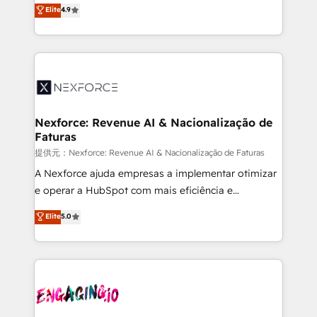
no tienen un problema de herramientas. Tienen un
Elite
4.9
certifications and accreditations, we deliver both the
problema de orden. Equipos desalineados, datos
technical know-how and strategic guidance you
dispersos y procesos que dependen de personas
need to succeed.
clave — no de sistemas. Eso frena el crecimiento,
aunque tengas buena tecnología y ganas de escalar.
⚙️ Grows ordena los procesos comerciales, alinea
marketing, ventas y servicio, e implementa HubSpot
de forma que genera resultados reales desde las
Nexforce: Revenue AI & Nacionalização de
Faturas
primeras semanas — no meses. 🤝 No entregamos
proyectos y nos vamos. Nos quedamos como
提供元：Nexforce: Revenue AI & Nacionalização de Faturas
socios estratégicos, ayudando a sostener y escalar
A Nexforce ajuda empresas a implementar otimizar
lo que construimos juntos. Porque crecer sin orden
e operar a HubSpot com mais eficiência e
no es crecer — es solo moverse rápido. 🌎
previsibilidade de receita. Combinamos Revenue
Elite
5.0
Operamos en Colombia, Perú, México, Ecuador,
Operations (RevOps) e Inteligência Artificial para
Chile, Panamá, Bolivia, Argentina y República
estruturar processos integrar sistemas organizar
Dominicana — con experiencia real en educación,
dados e automatizar operações. O objetivo é
retail, salud, banca, bienes raíces, construcción y
transformar a HubSpot em um verdadeiro sistema
B2B. ✅ Crece con orden. Crece con Grows.
operacional de receita conectando equipes
tecnologia e dados em uma operação integrada.