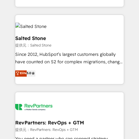
revenue maturity model - delivering the right
and 370+ specialists across EMEA, APAC and NAM,
improvements at the right time so operations
we de-risk complex CRM programmes and
evolve strategically and sustainably as the business
accelerate ROI across every HubSpot Hub. 🧭 From
grows.
multi-region migrations to AI-powered automation,
we turn complexity into clarity, human at global
Salted Stone
scale. 🏆 HubSpot’s CEO called us “the partner of the
提供元：Salted Stone
future.” Others agree it is proof of trust built through
Since 2012, HubSpot’s largest customers globally
measurable impact.
have counted on S2 for complex migrations, change
management, systems integration, and creative
Elite
5.0
solutions that deliver measurable impact and
transform brand experiences As one of the few full-
service creative agencies in the HubSpot
ecosystem, we blend strategy, technology, & award-
winning design to build scalable, globally
regionalized HubSpot websites, integrated
marketing campaigns, & RevOps frameworks that
RevPartners: RevOps + GTM
fuel long-term success We connect the entire
提供元：RevPartners: RevOps + GTM
customer lifecycle through seamless integrations,
You need a partner who can connect strategy,