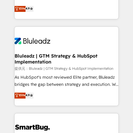
integrity. ➤ Implementation: Configure HubSpot to
ティブ・エージェンシーとして、HubSpot Eliteの実装
Elite
4.9
run your revenue process. Sales, marketing, and
力で顧客フロント業務を再設計します。 💡 100inc は何
service wired together. ➤ AI and Integrations: Layer
をする会社か？ HubSpotを共通基盤に、AIエージェン
Breeze AI, custom agents, and APIs to remove
トを組み込んだ顧客フロント業務（マーケティング・営
manual work. ➤ Ongoing Management: Monthly
業・CS）を組織全体で設計・実装する日本のAIネイテ
tune-ups, feature rollouts, adoption coaching. Buying
ィブ・エージェンシーです。事業部・グループ会社・部
HubSpot, switching to it, or reviving a stale portal?
門が分立する組織で、データと業務プロセスのサイロ化
We are built for the work.
を、CRMを軸とした全社共通基盤に再構築します。意
Bluleadz | GTM Strategy & HubSpot
Implementation
思決定者・PMO・現場担当者に並走します。 1️⃣
HubSpot導入・活用支援 顧客データの一元化から、
提供元：Bluleadz | GTM Strategy & HubSpot Implementation
GTMの見える化・自動化まで。全Hub統合運用、デー
As HubSpot's most reviewed Elite partner, Bluleadz
タ品質設計、グループ横断のCRM統合に対応します。
bridges the gap between strategy and execution. We
2️⃣ AIエージェント組織構築 営業・マーケティング業務
don't just "set up tools" — we install the GTM
Elite
4.9
の一部をAIが自律実行する組織への移行を設計・実装。
Operating System (GTM OS) to align your leadership
Breeze・Claude等をHubSpotと連携させ、役割定義・
and engineer a portal that drives predictable
運用ルール・成果指標まで含めて設計します。 3️⃣ 全社
revenue velocity. 🚀 GTM Strategy & Alignment
DX × AI推進のPMO伴走支援 複数部門をまたぐDX×AI変
Workshops & Sprints: Identify "Valleys of Death"
革を、構想から実装・定着までPMOとして主導。「設
stalling growth. Fix your ICP, Math, and Story to stop