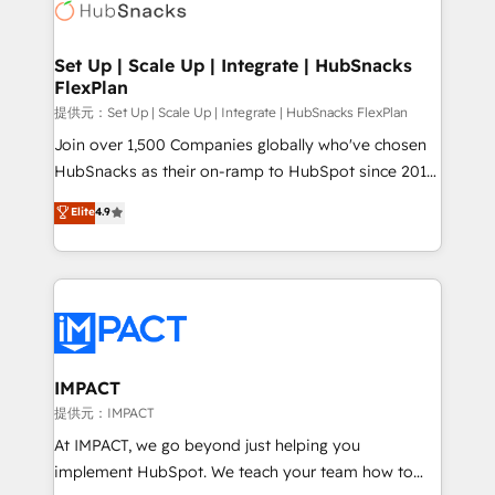
HubSpot development: websites, custom modules,
the difference — reach out to see how AI + HubSpot
integrations - Marketing & sales solutions: digital
can transform your business.
marketing, advertising, campaigns, content and
Set Up | Scale Up | Integrate | HubSnacks
FlexPlan
design We connect people, data and technology to
improve customer experiences. With our bright
提供元：Set Up | Scale Up | Integrate | HubSnacks FlexPlan
people, exciting ideas and can-do mentality, we
Join over 1,500 Companies globally who've chosen
ensure revenue growth on a daily basis. So tell us
HubSnacks as their on-ramp to HubSpot since 2014
your challenge; our passionate and growth driven
Simple pay-as-you-go plans that accelerate value...
Elite
4.9
team of 100+ experts is ready for you! Driving digital
1️⃣ Set Up | Onboarding New or Check-fixing existing
growth | www.brightdigital.com
HubSpot portals 2️⃣ Scale Up | 100% HubSpot Task
Execution... Global 24/7 ... All Experts 3️⃣ Integrate |
your entire Tech Stack with Custom Integrations
Slash months from your API Integration project... ⬅️
Click "Contact Business" ⬅️ to access 150+ Kickstart
Integration templates that put HubSpot in the center
IMPACT
of your tech stack, syncing... 🛍️ Shopify or
提供元：IMPACT
WooCommerce 💲 Stripe or Paypal 💰 Sage or
At IMPACT, we go beyond just helping you
Netsuite 🤖 Google or Microsoft ✍️ DocuSign or
implement HubSpot. We teach your team how to
PandaDoc 🌐 Avalara or Quaderno HubSnacks holds