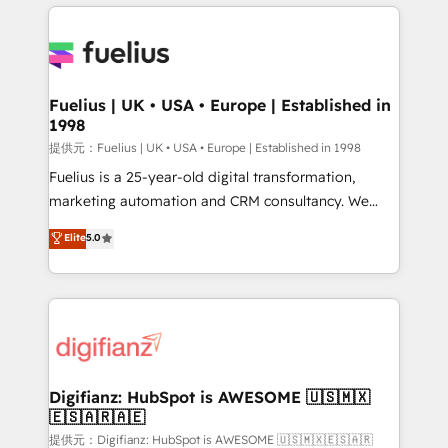
sure you can actually use it, build your website in
HubSpot or create an inbound marketing strategy
for you and execute it on HubSpot. We are on the
G-Cloud 14 CCS (Crown Commercial Service)
framework, meaning we've been accredited by
Fuelius | UK • USA • Europe | Established in
1998
HubSpot and vetted by the CCS, which means we
can support public sector companies as well the
提供元：Fuelius | UK • USA • Europe | Established in 1998
other ones listed in our profile. Our services: -
Fuelius is a 25-year-old digital transformation,
HubSpot implementation - HubSpot CMS website
marketing automation and CRM consultancy. We
build We can do lots of things. But everything we do
enable mid-market and enterprise clients to
Elite
5.0
is there for you to: - Grow revenue, and run your
maximise their return from digital and fuel their
business more efficiently - Build stronger
growth. We modernise platforms, streamline
relationships with customers - Make better
operations that are causing inefficiencies, improve
decisions with data - Find a new voice and reach
customer experiences, integrate systems, and
more people - Get the most out of your HubSpot
supercharge revenue operations Key services: • CRM
investment
Implementation • Systems Integration • Digital
Transformation / Web Development • RevOps &
Digifianz: HubSpot is AWESOME 🇺🇸🇲🇽
🇪🇸🇦🇷🇦🇪
Sales Consulting • Marketing Automation What
makes us different? 🚀 Top 0.5% of global HubSpot
提供元：Digifianz: HubSpot is AWESOME 🇺🇸🇲🇽🇪🇸🇦🇷