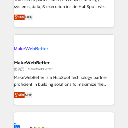
ensure long-term adoption with change-
systems, data, & execution inside HubSpot. We
management programs, and align marketing, sales,
bridge the gap where most agencies fall short by
Elite
5.0
and service to drive sustainable growth With 6 key
combining GTM strategy with technical execution to
HubSpot accreditations and experience across
solve the right problem with the right solution. As the
hundreds of organizations in dozens of industries,
only firm in the world to hold Elite Partner
there’s a good chance one of our globally integrated
Accreditations with both HubSpot and Clay, our
teams has worked with clients just like you Let’s
clients gain a unique advantage in CRM architecture,
explore whether S2 is the partner you’ve been
pipeline generation, data intelligence, and go-to-
looking for...and get your next big initiative moving!
market execution. Why B2B Businesses Choose RP: -
MakeWebBetter
Secure: Soc2 compliant 🛡️ - Pricing: Implementations
提供元：MakeWebBetter
starting at $1,5k 💵 - Speed: Launch in 14 days ⚡ -
MakeWebBetter is a HubSpot technology partner
Global: 75+ RPers across five continents 🌐 - Scale:
proficient in building solutions to maximize the
Largest organically grown & fastest tiering Elite
operational efficiency of HubSpot. The fastest-
Elite
4.9
HubSpot Partner 🪴 - Sales Hub: More
growing tech-enabler & facilitator, MakeWebBetter,
implementations than any other Partner 💻 -
hands you the blend of HubSpot expertise &
Migrations: We convert Salesforce addicts to
eminent solutions & integrations. Trust us to
HubSpot evangelists 🧡 Don't hire a marketing
streamline your HubSpot experience. 🚀HubSpot
agency for an Ops problem. Don't hire a technical
Elite Partners with 10+ years of HubSpot experience