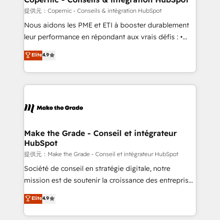
across offices and consulting teams in the UK, USA,
提供元：Copernic - Conseils & intégration HubSpot
Canada, Germany, France, Belgium, Singapore, and
Nous aidons les PME et ETI à booster durablement
South Africa. Certified compliant with ISO/IEC
leur performance en répondant aux vrais défis : •
27001:2022 and ISO 9001:2015 across all seven
Intégration de HubSpot avec d’autres outils (ERP,
Elite
4.9
international offices and 175+ employees.
téléphonie, etc.) • Alignement des équipes grâce à un
outil et des données partagées • Amélioration de la
collecte et de l’analyse des données pour des
décisions éclairées • Optimisation de l’efficacité et
de la productivité des équipes Notre équipe de 30
consultants certifiés HubSpot aborde chaque projet
avec un engagement total, alignant processus
Make the Grade - Conseil et intégrateur
HubSpot
métiers et technologie, et guidant vos équipes à
travers le changement, tout en centrant vos objectifs
提供元：Make the Grade - Conseil et intégrateur HubSpot
d’entreprise. Grâce à une méthodologie éprouvée
Société de conseil en stratégie digitale, notre
auprès de plus de 400 clients, nous comprenons
mission est de soutenir la croissance des entreprises
rapidement vos enjeux et intégrons parfaitement
B2B à travers l’acquisition de nouveaux clients,
Elite
4.9
HubSpot dans votre organisation. Pour toute
l'intégration CRM et le développement des revenus
question technique ou besoin de structuration de
auprès de vos comptes existants. En France et à