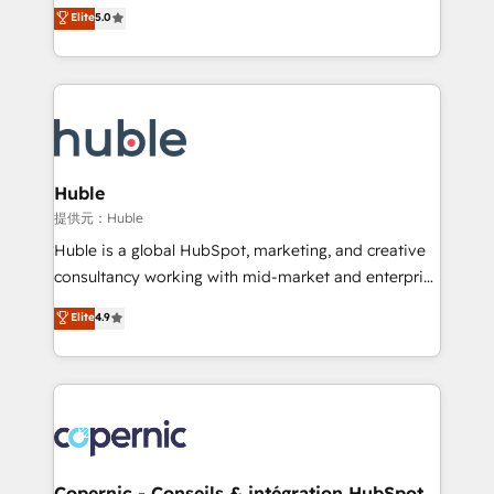
master it. As the creators of the Endless Customers
Elite
5.0
the rare Advanced "Custom Integrations"
System™ (the next evolution of They Ask, You
Accreditation, securely sync data across... 🔄 any
Answer), we’re the only HubSpot partner built
apps, in any direction. Stuck on your old CRM..?
entirely around coaching and training. That means
Migrate | seamlessly off your old CRM onto a clean
we don’t do the work for you; we help you build the
new HubSpot portal with Advanced Website and
skills, processes, and internal team you need to
CRM Migrations using our in-house "HubScrub" Tool.
attract the right buyers, close deals faster, and grow
without outside dependencies. You’ll learn how to: •
Huble
Set up, audit, and organize your HubSpot portal •
提供元：Huble
Get your sales team fully using HubSpot • Track
Huble is a global HubSpot, marketing, and creative
pipeline and revenue across the entire buyer journey
consultancy working with mid-market and enterprise
• Build an in-house marketing team that drives
businesses. We go beyond implementation, shaping
Elite
4.9
growth • Create content and videos that attract
the strategy, processes, and teams that turn
buyers • Use AI to scale smarter Our coaching-led
HubSpot into a genuine growth engine. Named
approach works best for companies that are done
HubSpot's Global Partner of the Year in 2024,
with outsourcing and ready to build something that
consistently ranked among their top 5 partners
lasts. So if you're ready to become the most trusted
worldwide, and with over 15 years in the ecosystem,
voice in your market, let’s talk.
Huble has built a track record that speaks for itself.
One company, one operating model, delivering
Copernic - Conseils & intégration HubSpot