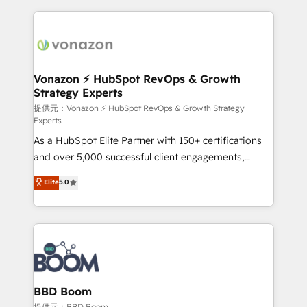
votre projet HubSpot, contactez notre équipe pour
l'international, nous travaillons avec des ETI
un échange dédié.
ambitieuses, des grands groupes voulant aller au-
delà d’une simple transformation digitale et des
startups florissantes. Nos 3 grandes expertises sont :
➤ L’intégration de CRM et de méthodologie RevOps
Vonazon ⚡ HubSpot RevOps & Growth
Strategy Experts
pour aligner les équipes marketing, commerciales et
support client (data migration, synchronisation API,
提供元：Vonazon ⚡ HubSpot RevOps & Growth Strategy
Experts
audit et maintenance) ➤ La création de sites internet
As a HubSpot Elite Partner with 150+ certifications
de conversion qui transforment les visiteurs en
and over 5,000 successful client engagements,
opportunités d'affaires ➤ La mise en place de
Vonazon turns marketing complexity into
stratégies d'acquisition marketing (SEO, SEA,
Elite
5.0
measurable, scalable growth. From onboarding to
inbound, automatisation marketing, ABM, IA,
enterprise-grade campaigns, our in-house team
emailing) Informations clés : - 10 ans d'expérience -
builds scalable strategies that drive long-term
100+ intégrations CRM HubSpot réussies - 40
revenue. ⚙️ HubSpot Integration & Optimization •
experts conseil - 150 certifications HubSpot
Seamless CRM, CMS, and automation setup •
cumulées
Complex platform migrations and data cleanups •
Custom APIs and third-party integrations 📈 End-to-
BBD Boom
End Revenue Acceleration • Lifecycle marketing and
提供元：BBD Boom