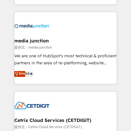
and customer success strategies, utilizing RevOps
methodologies. As Latin America's largest HubSpot
partner and a global leader in education market, we
offer unparalleled insights. Operating in five
countries—Brazil, UAE (Abu Dhabi/Dubai/Sharjah),
Mexico, USA, and Portugal—we've executed over a
media junction
hundred successful operations. Our approach,
提供元：media junction
rooted in RevOps principles, integrates analysis,
We are one of HubSpot's most technical & proficient
training, planning, and qualification. Leveraging
partners in the area of re-platforming, website
technology, data analytics, CRM optimization, and
design & development. We specialize in multi-hub
Elite
5.0
inbound marketing tactics, we focus on
implementations for mid-market & enterprise
understanding, nurturing, and converting leads.
companies. We are woman-owned, powered by
Partner with us to unlock your business's full
coffee, and we ❤️ dogs. We produce award-winning
potential and achieve sustained growth in today's
work for our clients. 🏆2023 Technical Expertise
competitive market.
Impact Award 🏆2022 Technical Expertise Impact
Award 🏆2022 Platform Migration Excellence Impact
Award 🏆2020 Elite Solutions Partner 🏆2019
Cetrix Cloud Services (CETDIGIT)
Integrations HubSpot Impact Award 🏆2019
提供元：Cetrix Cloud Services (CETDIGIT)