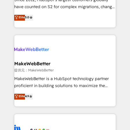
starting at $1,5k 💵 - Speed: Launch in 14 days ⚡ -
have counted on S2 for complex migrations, change
Global: 250 professionals across five continents 🌐 -
management, systems integration, and creative
Scale: Fastest tiering Elite HubSpot Partner 🪴 -
Elite
5.0
solutions that deliver measurable impact and
Sales Hub: More implementations than any other
transform brand experiences As one of the few full-
Partner 💻 - Migrations: We convert Salesforce
service creative agencies in the HubSpot
addicts to HubSpot evangelists 🧡 Don't hire a
ecosystem, we blend strategy, technology, & award-
marketing agency for an Ops problem. Don't hire a
winning design to build scalable, globally
technical agency for a growth problem. Hire a
regionalized HubSpot websites, integrated
partner built to solve both.
marketing campaigns, & RevOps frameworks that
MakeWebBetter
fuel long-term success We connect the entire
提供元：MakeWebBetter
customer lifecycle through seamless integrations,
MakeWebBetter is a HubSpot technology partner
ensure long-term adoption with change-
proficient in building solutions to maximize the
management programs, and align marketing, sales,
operational efficiency of HubSpot. The fastest-
Elite
4.9
and service to drive sustainable growth With 6 key
growing tech-enabler & facilitator, MakeWebBetter,
HubSpot accreditations and experience across
hands you the blend of HubSpot expertise &
hundreds of organizations in dozens of industries,
eminent solutions & integrations. Trust us to
there’s a good chance one of our globally integrated
streamline your HubSpot experience. 🚀HubSpot
teams has worked with clients just like you Let’s
Elite Partners with 10+ years of HubSpot experience