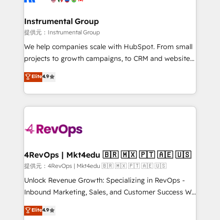
explore whether S2 is the partner you’ve been
🤝HubSpot Premier Integration partner 🤝Google
looking for...and get your next big initiative moving!
Premier Partner 2023 🌟5 HubSpot Accreditations 🌟
Instrumental Group
Won HubSpot Theme Challenge 2021 🌟INBOUND’19
提供元：Instrumental Group
HubSpot Rising Star Why us? Harnessing the full
We help companies scale with HubSpot. From small
potential of the powerful HubSpot CRM. ✔️A team of
projects to growth campaigns, to CRM and websites.
HubSpot experts backed by over 10+ years of
Hire an agency that's experienced in every inch of
Elite
4.9
HubSpot experience ✔️Flexible pricing models —
HubSpot and willing to work hand-in-hand with your
Hourly-fee (assigned one Dedicated HubSpot
team to simplify the complex and build a better
Admin); Monthly-fee (HubSpot Admin + Project
experience for your team and customers.
Manager); and Fixed Project Cost (as per
requirement). ✔️Helped over 25,000+ customers so
far with our HubSpot solutions. ✔️Bespoke apps &
on-demand bundle services. Connect with us today!
4RevOps | Mkt4edu 🇧🇷 🇲🇽 🇵🇹 🇦🇪 🇺🇸
提供元：4RevOps | Mkt4edu 🇧🇷 🇲🇽 🇵🇹 🇦🇪 🇺🇸
Unlock Revenue Growth: Specializing in RevOps -
Inbound Marketing, Sales, and Customer Success We
specialize in driving revenue growth for companies
Elite
4.9
across industries through tailored marketing, sales,