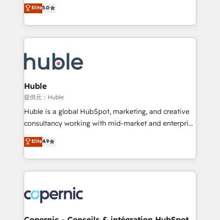
master it. As the creators of the Endless Customers
Elite
5.0
the rare Advanced "Custom Integrations"
System™ (the next evolution of They Ask, You
Accreditation, securely sync data across... 🔄 any
Answer), we’re the only HubSpot partner built
apps, in any direction. Stuck on your old CRM..?
entirely around coaching and training. That means
Migrate | seamlessly off your old CRM onto a clean
we don’t do the work for you; we help you build the
new HubSpot portal with Advanced Website and
skills, processes, and internal team you need to
CRM Migrations using our in-house "HubScrub" Tool.
attract the right buyers, close deals faster, and grow
without outside dependencies. You’ll learn how to: •
Huble
Set up, audit, and organize your HubSpot portal •
提供元：Huble
Get your sales team fully using HubSpot • Track
Huble is a global HubSpot, marketing, and creative
pipeline and revenue across the entire buyer journey
consultancy working with mid-market and enterprise
• Build an in-house marketing team that drives
businesses. We go beyond implementation, shaping
Elite
4.9
growth • Create content and videos that attract
the strategy, processes, and teams that turn
buyers • Use AI to scale smarter Our coaching-led
HubSpot into a genuine growth engine. Named
approach works best for companies that are done
HubSpot's Global Partner of the Year in 2024,
with outsourcing and ready to build something that
consistently ranked among their top 5 partners
lasts. So if you're ready to become the most trusted
worldwide, and with over 15 years in the ecosystem,
voice in your market, let’s talk.
Huble has built a track record that speaks for itself.
One company, one operating model, delivering
Copernic - Conseils & intégration HubSpot