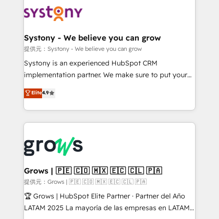
HubSpot CRM Implementation - HubSpot
move beyond spreadsheets into unified systems
Onboarding - Data Migration & Integrations -
that drive real business results.
Technical Audit & Optimization Strategic Solutions: -
Revenue Operations - Inbound Marketing -
Systony - We believe you can grow
Outbound Marketing - HubSpot CMS Website
提供元：Systony - We believe you can grow
Design & Development We empower our clients to
Systony is an experienced HubSpot CRM
reach their full potential by providing transparent,
implementation partner. We make sure to put your
relationship-driven support. With over 300 HubSpot
organization's needs and goals first and think along
Elite
4.9
certifications and accreditations, we deliver both the
with your organization. We are only satisfied once
technical know-how and strategic guidance you
you are too. Why Systony? - 20+ years of
need to succeed.
experience with CRM, Marketing, Sales & Service
implementations - 500+ successful onboardings -
Own back-end developers - Complex data
migrations (e.g. Salesforce, MS Dynamics, Perfect
View, SuperOffice) - Custom integrations (e.g. MS
Grows | 🇵🇪 🇨🇴 🇲🇽 🇪🇨 🇨🇱 🇵🇦
Business Central, Navision, AX, SAP, Exact, AFAS) We
提供元：Grows | 🇵🇪 🇨🇴 🇲🇽 🇪🇨 🇨🇱 🇵🇦
focus on growing B2B companies in the SME sector
🏆 Grows | HubSpot Elite Partner · Partner del Año
such as manufacturing, SaaS, business services and
LATAM 2025 La mayoría de las empresas en LATAM
wholesaler companies. As an experienced HubSpot