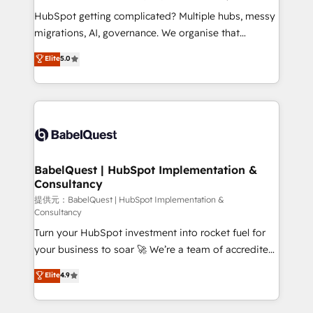
technology, professional services, financial services
HubSpot getting complicated? Multiple hubs, messy
and industrial sectors. Offices in Johannesburg, Cape
migrations, AI, governance. We organise that
Town and London. 500+ HubSpot CRM
complexity, so your team can put HubSpot to work...
Elite
5.0
implementations delivered. AI visibility coverage
Welcome to our Profile! We help with: • CRM
across ChatGPT, Claude, Perplexity, Gemini and
implementation, reports, workflows, and team
Google AI Overviews. HubSpot Impact Award -
training • CRM migration from Salesforce, Pipedrive,
Customer First HubSpot Impact Award - Integrations
Dynamics and others • Technical projects including
Innovation HubSpot Impact Award - Platform
custom API integrations with ERP (and other
Migration Excellence HubSpot Impact Award -
systems) • AI governance for HubSpot-centred
Platform Excellence 35+ full-time HubSpot
operations A little about us: • Boutique 'Elite' team of
BabelQuest | HubSpot Implementation &
professionals.
Consultancy
12 • 150+ clients across Sales Hub, Marketing Hub,
Service Hub, Data Hub and CMS • ISO/IEC
提供元：BabelQuest | HubSpot Implementation &
Consultancy
27001:2022, ISO 9001:2015, and ISO 42001:2023
Turn your HubSpot investment into rocket fuel for
certified - the AI management standard • GuardHub:
your business to soar 🚀 We’re a team of accredited
our AI governance framework, built on ISO 42001
HubSpot experts ready to help you. We can
Ready for the next step? Click the 👈 '𝗖𝗼𝗻𝘁𝗮𝗰𝘁
Elite
4.9
implement the platform into complex business
𝗯𝘂𝘀𝗶𝗻𝗲𝘀𝘀' button to get in touch (𝘸𝘦'𝘳𝘦 𝘴𝘶𝘱𝘦𝘳
environments, optimise what you've got and make
𝘳𝘦𝘴𝘱𝘰𝘯𝘴𝘪𝘷𝘦)