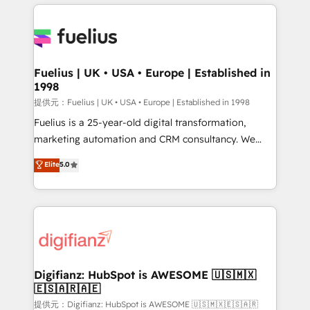
sure you can actually use it, build your website in
HubSpot or create an inbound marketing strategy
for you and execute it on HubSpot. We are on the
G-Cloud 14 CCS (Crown Commercial Service)
framework, meaning we've been accredited by
Fuelius | UK • USA • Europe | Established in
1998
HubSpot and vetted by the CCS, which means we
can support public sector companies as well the
提供元：Fuelius | UK • USA • Europe | Established in 1998
other ones listed in our profile. Our services: -
Fuelius is a 25-year-old digital transformation,
HubSpot implementation - HubSpot CMS website
marketing automation and CRM consultancy. We
build We can do lots of things. But everything we do
enable mid-market and enterprise clients to
Elite
5.0
is there for you to: - Grow revenue, and run your
maximise their return from digital and fuel their
business more efficiently - Build stronger
growth. We modernise platforms, streamline
relationships with customers - Make better
operations that are causing inefficiencies, improve
decisions with data - Find a new voice and reach
customer experiences, integrate systems, and
more people - Get the most out of your HubSpot
supercharge revenue operations Key services: • CRM
investment
Implementation • Systems Integration • Digital
Transformation / Web Development • RevOps &
Digifianz: HubSpot is AWESOME 🇺🇸🇲🇽
🇪🇸🇦🇷🇦🇪
Sales Consulting • Marketing Automation What
makes us different? 🚀 Top 0.5% of global HubSpot
提供元：Digifianz: HubSpot is AWESOME 🇺🇸🇲🇽🇪🇸🇦🇷