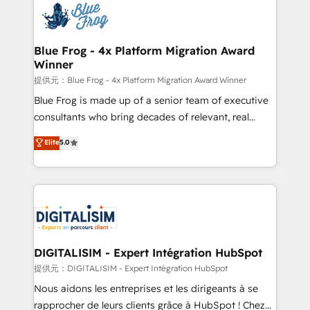
team of 25+ experts Contact us today to help you
Implementation partner, we provide expertise to
get more from your investment in HubSpot.
drive your business forward. Since 2015 we are fully
www.bbdboom.com
dedicated to HubSpot and with an experienced
Blue Frog - 4x Platform Migration Award
Winner
team (50+), we work with reputable companies in
B2B sectors such as manufacturing, SaaS and
提供元：Blue Frog - 4x Platform Migration Award Winner
business services. We prepare a customized
Blue Frog is made up of a senior team of executive
business case that demonstrates the value and
consultants who bring decades of relevant, real
impact of your digital transformation, including a
world experience to our client engagements. "Blue
Elite
5.0
detailed financial rationale with a focus on ROI and
Frog is a top, trusted partner in HubSpot's
TCO. As a trusted extension of your team, we
ecosystem for a reason. Their team brings over a
believe in the power of partnership. Together, we
decade of experience to the table, along with deep
embark on a transformational journey that sets your
knowledge of the HubSpot platform and strategies
business up for long-term success. Unlock your
for driving growth. They are committed to helping
business. If not now, when?
our customers grow and finding solutions that fit
their unique business needs. We are thrilled to have
DIGITALISIM - Expert Intégration HubSpot
Blue Frog in the HubSpot ecosystem leading the
提供元：DIGITALISIM - Expert Intégration HubSpot
way for customers!" - Yamini Rangan, CEO of
Nous aidons les entreprises et les dirigeants à se
HubSpot “Our experience with the team at Blue Frog
rapprocher de leurs clients grâce à HubSpot ! Chez