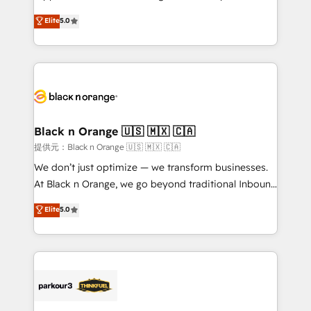
has been nothing short of extraordinary. Their years
DIGITALISIM, nous avons l'intime conviction que la
Elite
5.0
of experience and quality of skilled staff has earned
réussite des entreprises passe par l’innovation web,
them a trusted reputation within the HubSpot
le marketing digital, et la relation client ! C'est
ecosystem as a reliable partner capable of delivering
pourquoi, nos experts sont à la fois capables de
remarkable experiences for our most sophisticated
gérer votre projet de création de site internet, votre
clients.” - Brian Garvey, VP, Solutions Partner
référencement, votre stratégie digitale et le pilotage
Program, HubSpot.
et l'intégration d'HubSpot ! Les grandes phases d'un
projet HubSpot avec DIGITALISIM : 🧽 Nettoyage,
Black n Orange 🇺🇸 🇲🇽 🇨🇦
migration et intégration des bases de données. 🚀
提供元：Black n Orange 🇺🇸 🇲🇽 🇨🇦
Développement des interfaces avec vos logiciels
We don’t just optimize — we transform businesses.
métiers ⚙️ Configuration de la plateforme HubSpot
At Black n Orange, we go beyond traditional Inbound
📈 Configuration de rapports et tableaux de bord 🤝
Marketing with our exclusive methodologies:
Elite
5.0
Book Process & Guidelines utilisateurs 🎓
BOOMS and BOOST. Together, they form a powerful
Formations des utilisateurs
combination that has driven success for over 800
businesses worldwide. As Elite HubSpot Partners, we
specialize in crafting high-performance growth
strategies that integrate data-driven marketing,
automation, and revenue intelligence to help