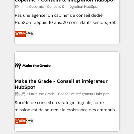
across offices and consulting teams in the UK, USA,
提供元：Copernic - Conseils & intégration HubSpot
Canada, Germany, France, Belgium, Singapore, and
Pas une agence. Un cabinet de conseil dédié
South Africa. Certified compliant with ISO/IEC
HubSpot depuis 10 ans. 30 consultants seniors, +500
27001:2022 and ISO 9001:2015 across all seven
clients, un ROI mesurable. Notre mission : faire de
Elite
4.9
international offices and 175+ employees.
HubSpot un vrai levier de performance pour votre
organisation. Cela passe par la compréhension de
vos processus, la fiabilisation de vos données et
l'alignement de vos équipes — avant même d'ouvrir
la plateforme. Nos domaines d'intervention : -
Intégration & paramétrage HubSpot - Migration CRM
& reprise de données - Stratégie RevOps &
Make the Grade - Conseil et intégrateur
HubSpot
alignement Marketing / Sales - Data, reporting &
tableaux de bord - Onboarding, audit &
提供元：Make the Grade - Conseil et intégrateur HubSpot
optimisation - Intégrations métiers (ERP, téléphonie,
Société de conseil en stratégie digitale, notre
e-commerce) - Formation & accompagnement au
mission est de soutenir la croissance des entreprises
changement Nous intervenons auprès des PME, ETI
B2B à travers l’acquisition de nouveaux clients,
Elite
4.9
et grandes entreprises en France et à l'international,
l'intégration CRM et le développement des revenus
dans des secteurs variés : SaaS, immobilier,
auprès de vos comptes existants. En France et à