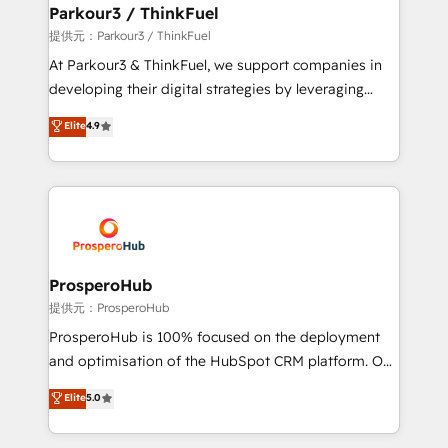
companies scale faster and smarter. 🔹 BOOMS:
Parkour3 / ThinkFuel
Demand generation for all your buyers With BOOMS,
提供元：Parkour3 / ThinkFuel
you invest in 100% of your buyers, accelerating your
At Parkour3 & ThinkFuel, we support companies in
growth and positioning yourself as an undisputed
developing their digital strategies by leveraging
leader. 🔹 BOOST: Optimize your digital
technologies and automating their marketing and
Elite
4.9
transformation process A methodology designed to
sales processes to generate growth. Our offer spans
implement HubSpot effectively and optimize your
from Strategy to Operations. We specialize in CRM
digital processes. 🔹 Trusted by Industry Leaders
onboarding and implementation, web design, sales
With an average rating of 4.9/5 and a proven track
& marketing automation, and digital marketing. With
record of business transformation, our growth-first
extensive experience working with tech companies
approach has helped brands dominate their
and manufacturers since 2002, we are committed to
markets.
empowering our clients and developing their
ProsperoHub
autonomy. Get to grips with HubSpot through
提供元：ProsperoHub
guided implementation and seamless integration of
ProsperoHub is 100% focused on the deployment
the CRM platform into your digital ecosystem. Would
and optimisation of the HubSpot CRM platform. Our
you like support in deploying your inbound
highly experienced team of solutions experts will
Elite
5.0
marketing strategy? We'll provide support tailored
ensure that you achieve maximum adoption and
to your needs and sales objectives. With 125+
ROI from your HubSpot investment. Use our