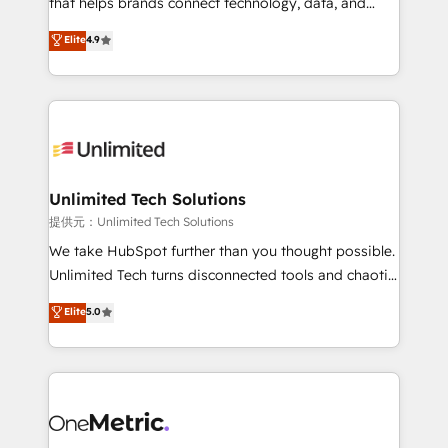
that helps brands connect technology, data, and
optimize the revenue lifecycle—lead generation to
creativity to achieve measurable results. Founded in
Elite
4.9
retention—by refining processes and eliminating
Barcelona and operating across Spain, LATAM, and
inefficiencies. Using HubSpot tools and data-driven
the UK, we support global companies in building
strategies, we create scalable solutions that
smarter marketing, sales, and customer success
maximize profitability and adapt to your goals.
strategies. As the only HubSpot Elite Partner in
Iberia (Spain & Portugal), we combine human insight
with intelligent automation to drive sustainable
growth. Our multidisciplinary team designs solutions
Unlimited Tech Solutions
that simplify complexity, boost performance, and
提供元：Unlimited Tech Solutions
turn innovation into real impact. 🌍 Highlights •
We take HubSpot further than you thought possible.
HubSpot Partner since 2012 • 2022 EMEA Impact
Unlimited Tech turns disconnected tools and chaotic
Award: Best Integration • 150+ successful HubSpot
processes into a seamless, high-performing revenue
Elite
5.0
projects • Clients in 30+ industries • Proprietary
engine. We combine RevOps strategy with deep
technology for integrations • Multilingual team:
technical execution to help teams scale faster—with
English, Spanish, Portuguese & Italian 👉 Grow
cleaner data, smarter automation, and more
smarter with AI and HubSpot.
predictable revenue. Specialties: · HubSpot
Implementation & Migration · Native & Custom
Integrations · Custom Development · CPQ & FSM ·