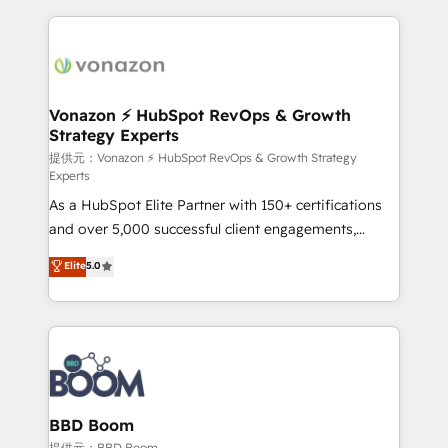
industrie, éducation, banque & assurance, transport
l'international, nous travaillons avec des ETI
& logistique.
ambitieuses, des grands groupes voulant aller au-
delà d’une simple transformation digitale et des
startups florissantes. Nos 3 grandes expertises sont :
➤ L’intégration de CRM et de méthodologie RevOps
Vonazon ⚡ HubSpot RevOps & Growth
Strategy Experts
pour aligner les équipes marketing, commerciales et
support client (data migration, synchronisation API,
提供元：Vonazon ⚡ HubSpot RevOps & Growth Strategy
Experts
audit et maintenance) ➤ La création de sites internet
As a HubSpot Elite Partner with 150+ certifications
de conversion qui transforment les visiteurs en
and over 5,000 successful client engagements,
opportunités d'affaires ➤ La mise en place de
Vonazon turns marketing complexity into
stratégies d'acquisition marketing (SEO, SEA,
Elite
5.0
measurable, scalable growth. From onboarding to
inbound, automatisation marketing, ABM, IA,
enterprise-grade campaigns, our in-house team
emailing) Informations clés : - 10 ans d'expérience -
builds scalable strategies that drive long-term
100+ intégrations CRM HubSpot réussies - 40
revenue. ⚙️ HubSpot Integration & Optimization •
experts conseil - 150 certifications HubSpot
Seamless CRM, CMS, and automation setup •
cumulées
Complex platform migrations and data cleanups •
Custom APIs and third-party integrations 📈 End-to-
BBD Boom
End Revenue Acceleration • Lifecycle marketing and
提供元：BBD Boom