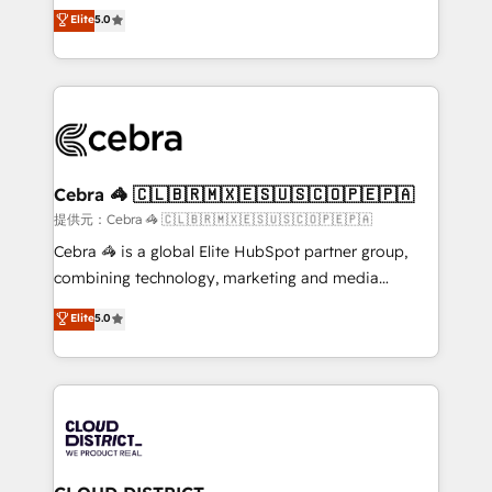
tailored apps, workflows, and configurations. We are
house team of certified CRM architects, experts,
Elite
5.0
SOC 2 Type II and ISO 27001 certified, reinforcing
developers, designers, and marketers handles all
our commitment to data security and compliance. At
aspects of your HubSpot. ✨ 400+ global clients ✨
OneMetric, we help revenue teams focus on the
100+ seamless migrations from 15+ different CRMs
OneMetric that matters most: revenue.
✨ 100,000+ hours in HubSpot projects, 75+ full Hub
implementations, and 5,000+ pages ✨ CS: Clients
generating 7-digit MRR from inbound campaigns ✨
CS: 245% organic growth & +751% new visitors for a
Cebra 🦓 🇨🇱🇧🇷🇲🇽🇪🇸🇺🇸🇨🇴🇵🇪🇵🇦
full-funnel HubSpot project ✨ CS: 415% conversion
提供元：Cebra 🦓 🇨🇱🇧🇷🇲🇽🇪🇸🇺🇸🇨🇴🇵🇪🇵🇦
boost with a new HubSpot site Recognized leaders:
Cebra 🦓 is a global Elite HubSpot partner group,
🏆 HubSpot Platform Migration Impact Award 🏆
combining technology, marketing and media
Clutch HubSpot Global Leader 🏆 Finalist: HubSpot
expertise across Latin America and Southern
Elite
5.0
Inbound Campaign of the Year 🏆 Gold AVA Digital
Europe, with teams across 7 countries. Born in Chile,
Award for Best Website 🌟 Accreditations: CRM
we combine local insight with international reach to
Implementation, HubSpot Content Experience, CRM
help businesses grow through technology, creativity,
Data Migration & Custom Integration
AI and strategy. For over 12 years, we’ve delivered
500+ HubSpot implementations, building end-to-
end solutions that integrate CRM, AI automation,
inbound and loop marketing, content, and digital