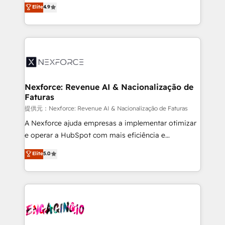
no tienen un problema de herramientas. Tienen un
Elite
4.9
partner, we know how important user adoption is.
problema de orden. Equipos desalineados, datos
That's why we have developed a step-by-step
dispersos y procesos que dependen de personas
implementation process that focuses on user
clave — no de sistemas. Eso frena el crecimiento,
adoption. We’re experts on connecting data,
aunque tengas buena tecnología y ganas de escalar.
technology and people with each other. Together we
⚙️ Grows ordena los procesos comerciales, alinea
strive for optimal customer processes and
marketing, ventas y servicio, e implementa HubSpot
experiences. Systony – We believe you can grow!
de forma que genera resultados reales desde las
Nexforce: Revenue AI & Nacionalização de
Faturas
primeras semanas — no meses. 🤝 No entregamos
proyectos y nos vamos. Nos quedamos como
提供元：Nexforce: Revenue AI & Nacionalização de Faturas
socios estratégicos, ayudando a sostener y escalar
A Nexforce ajuda empresas a implementar otimizar
lo que construimos juntos. Porque crecer sin orden
e operar a HubSpot com mais eficiência e
no es crecer — es solo moverse rápido. 🌎
previsibilidade de receita. Combinamos Revenue
Elite
5.0
Operamos en Colombia, Perú, México, Ecuador,
Operations (RevOps) e Inteligência Artificial para
Chile, Panamá, Bolivia, Argentina y República
estruturar processos integrar sistemas organizar
Dominicana — con experiencia real en educación,
dados e automatizar operações. O objetivo é
retail, salud, banca, bienes raíces, construcción y
transformar a HubSpot em um verdadeiro sistema
B2B. ✅ Crece con orden. Crece con Grows.
operacional de receita conectando equipes
tecnologia e dados em uma operação integrada.