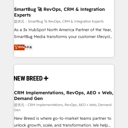
定の代行ではなく、設計の責任」を引き受け、部門横断
"accelerating a mess." ⚙️ Elite Engineering & AI
の統合・浸透・変革管理を実行します。 ▸ CMS戦略設
Scalable Architecture: Zero-technical-debt setup
SmartBug 🚀 RevOps, CRM & Integration
計・構築：リード獲得・CVR・SEOを前提にした情報設
Experts
across all Hubs, validated by our 7 HubSpot
計・導線設計・テンプレート設計をContent Hubで一体
Accreditations. AI-Powered RevOps: Breeze AI,
提供元：SmartBug 🚀 RevOps, CRM & Integration Experts
提供。 ▸ 既存CRM・MAからの移行支援：Salesforce・
custom AI agents, and high-integrity migrations for
As a 3x HubSpot North America Partner of the Year,
Marketo・Pardot等からの移行、カスタム設計、履歴
total reporting clarity. Security & Compliance: SOC 2
SmartBug Media transforms your customer lifecycle
データ移行と活用設計まで。 ▸ AEO対応：ChatGPT・
Type I and HIPAA attested for enterprise-grade data
into a revenue engine. Our unified ecosystem
Elite
5.0
Perplexity等のAI検索からの流入・引用を前提にコンテ
security. 🏆 Why Bluleadz? GTM OS Partner | 16+
includes specialized divisions Globalia (AI &
ンツとサイト構造を最適化。 🏆 なぜ100incを選ぶの
Years Experience | 1,000+ Five-Star Reviews
Software) and Point Success Media (Paid Media),
か？ ✓ HubSpot Eliteパートナー認定 ✓ HubSpotアワ
making this the official home for all three brands. 🔄
ード受賞・HUGリーダー ✓ ISO27001:2022 /
Implementation & Integration - Seamless migrations
ISO9001:2015 取得 ✓ 400社以上の導入実績 ✓
and system integrations powered by Globalia’s
HubSpot大百科 出版 CRM・AI活用に関するご相談、現
technical development team. - 19 HubSpot-certified
状整理の壁打ちなど、構想段階からお気軽にお問い合わ
trainers to drive platform adoption. 📈 Revenue
CRM Implementations, RevOps, AEO + Web,
せください。
Demand Gen
Generation - Full-funnel marketing and high-
performance advertising via Point Success Media. -
提供元：CRM Implementations, RevOps, AEO + Web, Demand
Gen
Expert deployment of Breeze AI and custom agents
New Breed is where go-to-market teams partner to
to automate growth. 🏆 Elite Excellence - 8 platform
unlock growth, scale, and transformation. We help
accreditations and deep HIPAA-compliance