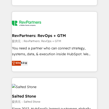
revenue maturity model - delivering the right
and 370+ specialists across EMEA, APAC and NAM,
improvements at the right time so operations
we de-risk complex CRM programmes and
evolve strategically and sustainably as the business
accelerate ROI across every HubSpot Hub. 🧭 From
grows.
multi-region migrations to AI-powered automation,
we turn complexity into clarity, human at global
scale. 🏆 HubSpot’s CEO called us “the partner of the
RevPartners: RevOps + GTM
future.” Others agree it is proof of trust built through
提供元：RevPartners: RevOps + GTM
measurable impact.
You need a partner who can connect strategy,
systems, data, & execution inside HubSpot. We
bridge the gap where most agencies fall short by
Elite
5.0
combining GTM strategy with technical execution to
solve the right problem with the right solution. As the
only firm in the world to hold Elite Partner
Accreditations with both HubSpot and Clay, our
clients gain a unique advantage in CRM architecture,
pipeline generation, data intelligence, and go-to-
Salted Stone
market execution. Why B2B Businesses Choose RP: -
提供元：Salted Stone
Secure: Soc2 compliant 🛡️ - Pricing: Implementations
Since 2012, HubSpot’s largest customers globally