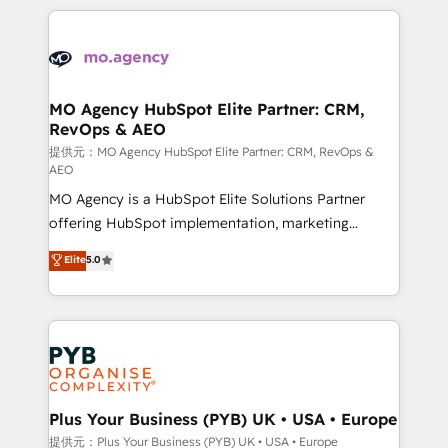
certifications, we are part of the most certified
extensive HubSpot, sales, marketing, service and
Canadian agencies, and we both hold Onboarding
integrations expertise to lead your team on their
Accreditations. Based in Canada (coast to coast), our
HubSpot journey, design and implement your
services are offered in both English & French.
processes and skilfully bring your revenue
infrastructure to life. Our collaborative approach
MO Agency HubSpot Elite Partner: CRM,
RevOps & AEO
keeps you in control whilst we plan and support the
route to your revenue goals. We have successfully
提供元：MO Agency HubSpot Elite Partner: CRM, RevOps &
AEO
supported over 500 organisations with HubSpot
MO Agency is a HubSpot Elite Solutions Partner
implementation, optimisation, training, and
offering HubSpot implementation, marketing
adoption assurance. Our tried and tested Roadmap
automation, CRM and RevOps consulting, data
methodology will ensure that you receive the best
Elite
5.0
architecture, sales enablement, lifecycle automation,
deployment experience possible. Whether you are
lead scoring and revenue reporting. HubSpot,
new to HubSpot or seeking to turn around a poor
Salesforce and integrated enterprise stacks. Digital
install, our team have the change management
Marketing, Answer Engine Optimisation, and
expertise to deliver the solutions you need.
Generative Engine Optimisation (AI Search),
HubSpot Content Hub, WordPress development,
B2B SEO, paid media, and content. We work with
Plus Your Business (PYB) UK • USA • Europe
enterprise and growth-led companies across
提供元：Plus Your Business (PYB) UK • USA • Europe