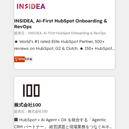
INSIDEA, AI-First HubSpot Onboarding &
RevOps
提供元：INSIDEA, AI-First HubSpot Onboarding & RevOps
★ World's #1 rated Elite HubSpot Partner, 500+
reviews on HubSpot, G2 & Clutch. ★ 150+ HubSpot
Certified Experts & Trainers across the team ★
Elite
5.0
1,500+ implementations across five continents ★ AI-
First, RevOps-led, Onboarding obsessed ★
Company of the Year 2024/25 INSIDEA helps
growing companies turn HubSpot into a revenue
engine. We onboard your team, migrate your data,
and build AI-powered workflows that drive adoption
from week one, in your time zone. What we do ➤
株式会社100
Onboarding: Live in weeks, with workflows built
提供元：株式会社100
around your business, not a template. ➤ Migration:
🏢 HubSpot × AI Agent × DX を統合する「Agentic
Move from any legacy CRM. Zero downtime, full data
CRM パートナー」 経営課題と現場業務をつなぐAIネイ