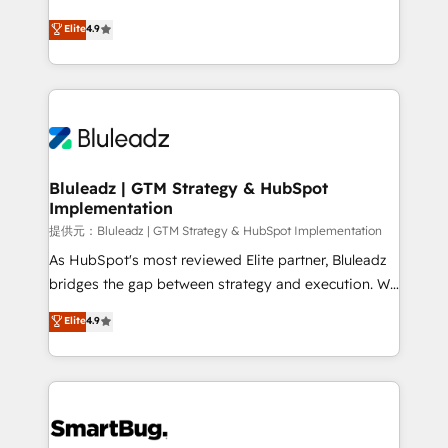
integrity. ➤ Implementation: Configure HubSpot to
ティブ・エージェンシーとして、HubSpot Eliteの実装
Elite
4.9
run your revenue process. Sales, marketing, and
力で顧客フロント業務を再設計します。 💡 100inc は何
service wired together. ➤ AI and Integrations: Layer
をする会社か？ HubSpotを共通基盤に、AIエージェン
Breeze AI, custom agents, and APIs to remove
トを組み込んだ顧客フロント業務（マーケティング・営
manual work. ➤ Ongoing Management: Monthly
業・CS）を組織全体で設計・実装する日本のAIネイテ
tune-ups, feature rollouts, adoption coaching. Buying
ィブ・エージェンシーです。事業部・グループ会社・部
HubSpot, switching to it, or reviving a stale portal?
門が分立する組織で、データと業務プロセスのサイロ化
We are built for the work.
を、CRMを軸とした全社共通基盤に再構築します。意
Bluleadz | GTM Strategy & HubSpot
Implementation
思決定者・PMO・現場担当者に並走します。 1️⃣
HubSpot導入・活用支援 顧客データの一元化から、
提供元：Bluleadz | GTM Strategy & HubSpot Implementation
GTMの見える化・自動化まで。全Hub統合運用、デー
As HubSpot's most reviewed Elite partner, Bluleadz
タ品質設計、グループ横断のCRM統合に対応します。
bridges the gap between strategy and execution. We
2️⃣ AIエージェント組織構築 営業・マーケティング業務
don't just "set up tools" — we install the GTM
Elite
4.9
の一部をAIが自律実行する組織への移行を設計・実装。
Operating System (GTM OS) to align your leadership
Breeze・Claude等をHubSpotと連携させ、役割定義・
and engineer a portal that drives predictable
運用ルール・成果指標まで含めて設計します。 3️⃣ 全社
revenue velocity. 🚀 GTM Strategy & Alignment
DX × AI推進のPMO伴走支援 複数部門をまたぐDX×AI変
Workshops & Sprints: Identify "Valleys of Death"
革を、構想から実装・定着までPMOとして主導。「設
stalling growth. Fix your ICP, Math, and Story to stop