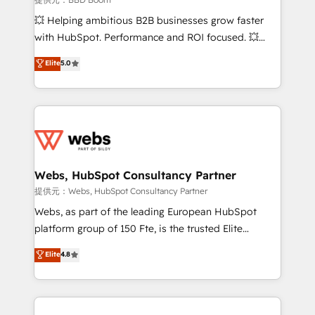
pipeline growth programs • Sales enablement tools
💥 Helping ambitious B2B businesses grow faster
and CRM optimization • Retention strategies with
with HubSpot. Performance and ROI focused. 💥
customer journey mapping 🏅 Elite-Level HubSpot
BBD Boom is the HubSpot partner that can help you
Elite
5.0
Execution • 750+ onboardings and 2,000+
to HubSpot Better. We work with your teams to
implementations • Deep expertise across marketing,
solve all your HubSpot challenges and improve user
sales, and service hubs • Built-in flexibility for
adoption, sales process and marketing results.
startups to global brands
Services 📚 Onboarding your team to HubSpot for
the first time 🔧 Designing and optimising your
HubSpot set-up for better results 🌐 Website design
and build using HubSpot 🔌 Integrating HubSpot
Webs, HubSpot Consultancy Partner
with other systems 🎓 Training your teams to be
提供元：Webs, HubSpot Consultancy Partner
HubSpot pros 📊 Lead generation services using
Webs, as part of the leading European HubSpot
HubSpot Why us? - SIX HubSpot Accreditations -
platform group of 150 Fte, is the trusted Elite
awarded by HubSpot after a rigorous process for
HubSpot CRM Partner offering you a roadmap on
Elite
4.8
CRM, Solutions Architecture, Onboarding , Data
maximizing EBITDA and achieving Commercial
Migration, Custom Integration & Platform
Excellence. With our targeted processes, we
Enablement -Onboarded over 500 businesses to
strengthen your digital transformation and minimize
HubSpot -Top 1% of partners worldwide -In-house
costs. As HubSpot's Advanced Accredited CRM