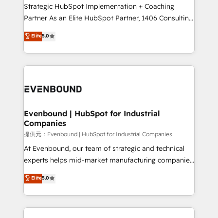
companies that divide their offer into 4
Strategic HubSpot Implementation + Coaching
Competence Centers: Smart Manufacturing,
Partner As an Elite HubSpot Partner, 1406 Consulting
Customer First, Enabling Technologies & Security.
helps mid-market revenue teams transform how
Elite
5.0
The synergies generated by these integrations,
they sell, market, and serve. We don't just build your
together with the combination of talents, skills,
HubSpot—we teach your team to own it, then stay
solutions and services, have allowed the group to
to help you keep winning. What We Do ⚙️ CRM
build an unrivaled offering portfolio on the market
Implementations across Marketing, Sales, Service,
to accompany companies on their digital
Data & Content 📈 Sales & Marketing Alignment +
transformation journey.
Revenue Team Enablement 🤖 Breeze AI & Custom
Agent Creation 🔄 Custom Integrations & Data
Evenbound | HubSpot for Industrial
Companies
Migration Why 1406 We become part of your team.
Your team learns while we build. We fix what others
提供元：Evenbound | HubSpot for Industrial Companies
broke. Built for mid-market reality—practical
At Evenbound, our team of strategic and technical
solutions that work with your actual headcount and
experts helps mid-market manufacturing companies
constraints. By the Numbers 🏆 Top 1% of all
achieve real growth. We specialize in delivering
Elite
5.0
HubSpot partners 🔄 Top 5% globally in client
tailored solutions that drive results by leveraging
retention 📅 8+ years of consistent results since 2017
HubSpot’s platform and data to fuel success.
Who We Serve Revenue teams, marketing leaders,
Technical Solutions: - HubSpot Technical Consulting -
and sales ops at mid-market companies ready to