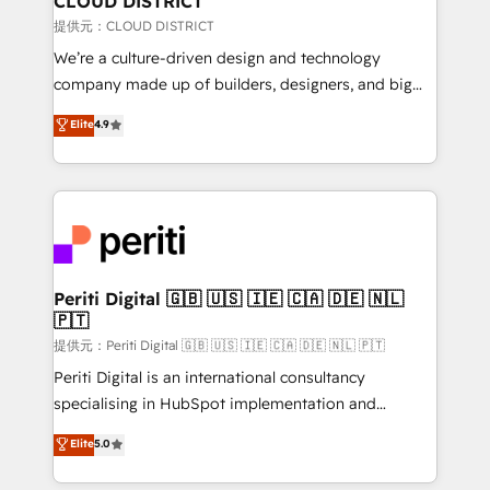
CLOUD DISTRICT
creativity. Our multicultural team works in Spanish,
提供元：CLOUD DISTRICT
Portuguese, and English to design scalable strategies
We’re a culture-driven design and technology
that drive measurable growth. 🌎 Highlights: • 10+
company made up of builders, designers, and big
years as a HubSpot partner. • 2023 Impact Awards:
thinkers. We blend strategy, design, and
Elite
4.9
Platform Migration Excellence. • Top 3 Partner of the
development—always fueled by curiosity—to turn
Year LATAM 2022, 2023, 2024, 2025. • Partner of the
ideas, opportunities, and challenges into meaningful
Year 2024. • Organizer of Aliados.ai (AI, marketing &
experiences. To us, technology is more than just
tech global congress). 👉 Ready to scale your
code; it’s about creating things that are useful, cool,
business with HubSpot? Let Cebra’s experts help
and—most importantly—simple. That’s why we lean
you grow faster, smarter, and with impact.
into bold ideas and shape them into thoughtful
products and strategies that actually make a
Periti Digital 🇬🇧 🇺🇸 🇮🇪 🇨🇦 🇩🇪 🇳🇱
🇵🇹
difference.
提供元：Periti Digital 🇬🇧 🇺🇸 🇮🇪 🇨🇦 🇩🇪 🇳🇱 🇵🇹
Periti Digital is an international consultancy
specialising in HubSpot implementation and
Antropic's Claude business transformation, with
Elite
5.0
offices in Dublin, Munich, Rotterdam, Lisbon, and
New York. We help organisations unlock their full