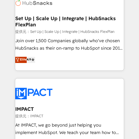
HubSpot development: websites, custom modules,
the difference — reach out to see how AI + HubSpot
integrations - Marketing & sales solutions: digital
can transform your business.
marketing, advertising, campaigns, content and
Set Up | Scale Up | Integrate | HubSnacks
FlexPlan
design We connect people, data and technology to
improve customer experiences. With our bright
提供元：Set Up | Scale Up | Integrate | HubSnacks FlexPlan
people, exciting ideas and can-do mentality, we
Join over 1,500 Companies globally who've chosen
ensure revenue growth on a daily basis. So tell us
HubSnacks as their on-ramp to HubSpot since 2014
your challenge; our passionate and growth driven
Simple pay-as-you-go plans that accelerate value...
Elite
4.9
team of 100+ experts is ready for you! Driving digital
1️⃣ Set Up | Onboarding New or Check-fixing existing
growth | www.brightdigital.com
HubSpot portals 2️⃣ Scale Up | 100% HubSpot Task
Execution... Global 24/7 ... All Experts 3️⃣ Integrate |
your entire Tech Stack with Custom Integrations
Slash months from your API Integration project... ⬅️
Click "Contact Business" ⬅️ to access 150+ Kickstart
Integration templates that put HubSpot in the center
IMPACT
of your tech stack, syncing... 🛍️ Shopify or
提供元：IMPACT
WooCommerce 💲 Stripe or Paypal 💰 Sage or
At IMPACT, we go beyond just helping you
Netsuite 🤖 Google or Microsoft ✍️ DocuSign or
implement HubSpot. We teach your team how to
PandaDoc 🌐 Avalara or Quaderno HubSnacks holds