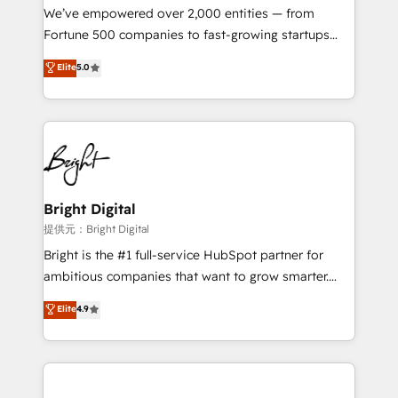
Marketing Enablement HubSpot Impact Award 🏆
We’ve empowered over 2,000 entities — from
2018 Website Design HubSpot Impact Award 🏆2017
Fortune 500 companies to fast-growing startups
Website Design HubSpot Impact Award 🏆2016
and nonprofits — to streamline operations, scale
Elite
5.0
Growth-Driven Design Agency of the Year 🏆2016
revenue, and unlock the full potential of HubSpot.
Sales Enablement HubSpot Impact Award 🏆2015
With deep technical and industry expertise, we fuse
Growth-Driven Design Agency of the Year 🏆2015
automation, integration, and AI innovation to deliver
Became the 5th Agency to reach Diamond 🏆2014
lasting impact. We specialize in: • Turnkey and end-
HubSpot COS Performance Award 🏆2014 HubSpot
to-end HubSpot implementations • Onboarding for
COS Design Award 🏆2013 HubSpot Marketplace
Sales, Service, Marketing & Content Hubs • AI voice
Provider of the Year 🏆2011 Became a HubSpot
and chat agents, predictive automation, and smart
Bright Digital
Partner 📆Founded in 1997
workflows • Salesforce + HubSpot integration •
提供元：Bright Digital
RevOps and AI-driven sales enablement • Website
Bright is the #1 full-service HubSpot partner for
design and CMS development • ERP integration: SAP,
ambitious companies that want to grow smarter.
NetSuite, Microsoft Dynamics, … • Data cleansing
From HubSpot onboarding, to training, from
Elite
4.9
and CRM migration from any platform •
developing a new website to lead generation and
Client/member portals built on HubSpot • Custom
digital marketing; we do it all (and with great
and complex integrations: SAM.gov, GovWin,
results)! In short, our services include: - HubSpot
QuickBooks, PandaDoc, ClickUp, Shopify, Mapsly,
consultancy: onboarding, training, data migration -
WooCommerce, BuilderTrend, and more Experience