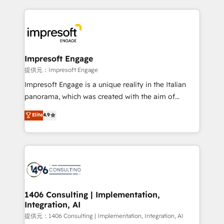
revenue potential by deeply integrating core
business systems, ERP, e-commerce platforms, and
beyond, with HubSpot, and layering Anthropic's
Claude AI across the processes that matter most.
From automating complex workflows to surfacing
Impresoft Engage
insights buried in data, we build intelligent systems
提供元：Impresoft Engage
that think, connect, and scale. Our approach goes
Impresoft Engage is a unique reality in the Italian
beyond configuration. We embed ourselves in our
panorama, which was created with the aim of
clients' operations, understand how their business
putting Customer Experience at the center by
Elite
4.9
actually runs, and architect solutions that make
creating digital environments capable of integrating
technology work harder — so their people don't
people, processes and data. We offer the best
have to. 900+ customers worldwide have trusted
digital solutions on the market, ranging from CRM
Periti to turn their data into diamonds. 💎
processes and technologies to digital strategy, from
marketing automation to online and offline sales
processes through Customer Service Management,
allowing companies to optimize processes and meet
1406 Consulting | Implementation,
Integration, AI
the needs of the customer. We are part of Impresoft
Group, a group of specialized and complementary
提供元：1406 Consulting | Implementation, Integration, AI