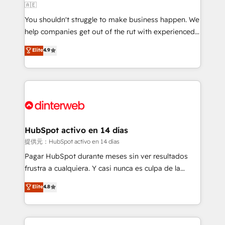
🇦🇪
agencies ⚙️ The strongest technical ability and
You shouldn't struggle to make business happen. We
integration capabilities 💼 Consultative, long-term
help companies get out of the rut with experienced,
partners who will embed ourselves into your
process-oriented teams implementing HubSpot
business, processes and systems 🏢 We specialise in
Elite
4.9
Marketing, Sales, Service, CMS and Operations Hub,
working with mid-market and enterprise
so selling and actually engaging with your customers
organisations, global organisations and those with
feels easy and pain-free. We are a top ranked
complex use cases 🏆 CRM Implementation,
HubSpot Elite Partner, winner of Rookie of the Year
Platform Enablement, Custom Integration and
and Customer First Awards, 4.9/5 rating in HubSpot
Onboarding Accredited 🔐 ISO27001 & ISO9001
Reviews and 4.9/5 rating in Clutch Reviews. Digifianz
Certified
helps the following industries: logistics & 3PL, home
HubSpot activo en 14 días
improvement & construction, branding and
提供元：HubSpot activo en 14 días
commercialization, real estate, health, education,
Pagar HubSpot durante meses sin ver resultados
SaaS, Software Dev & IT and consulting, make the
frustra a cualquiera. Y casi nunca es culpa de la
most out of their HubSpot experience operating in
herramienta: es del enfoque con el que se
Elite
4.8
the United States, EU, UAE, Mexico and Latin
implementó. Trabajamos con un catálogo de +80
America. From casual user to super fan: make
casos de uso: cada uno resuelve un problema
HubSpot an experience you LOVE!
concreto de tu operación en HubSpot. La entrega