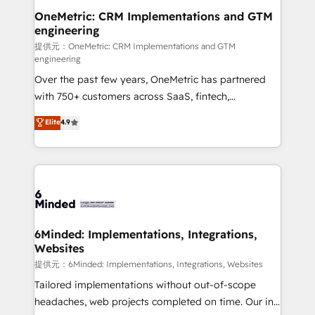
Reporting & Analytics · GTM Architecture · Sales &
OneMetric: CRM Implementations and GTM
engineering
Marketing Enablement If you’re ready to elevate
HubSpot from “just your CRM” to your growth
提供元：OneMetric: CRM Implementations and GTM
engineering
infrastructure—let’s talk.
Over the past few years, OneMetric has partnered
with 750+ customers across SaaS, fintech,
healthcare, real estate, and other industries. With
Elite
4.9
150+ HubSpot-certified experts, we deliver scalable
solutions to complex GTM and RevOps challenges.
Our Expertise 🔹 Onboarding & Implementation:
Accredited HubSpot Partner, ensuring smooth setup
tailored to your GTM motion. 🔹 Migrations:
Accredited HubSpot Partner, ensuring migration
from other CRMs to HubSpot without data loss or
6Minded: Implementations, Integrations,
Websites
downtime. 🔹 RevOps Strategy: Align teams,
processes, and data to drive revenue efficiency. 🔹
提供元：6Minded: Implementations, Integrations, Websites
Integrations: Connect HubSpot with your tech stack
Tailored implementations without out-of-scope
for better adoption. 🔹 Custom Solutions: Build
headaches, web projects completed on time. Our in-