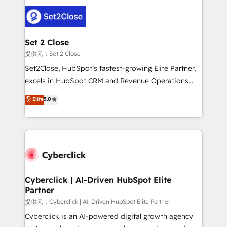
toma de 1 a 3 semanas por caso, abordamos varios
en paralelo cuando tiene sentido, y siempre
confirmamos resultados antes de seguir avanzando.
Empiezas a ver resultados antes de que termine el
Set 2 Close
mes. 🏆 HubSpot Partner of the Year 2022, máximo
提供元：Set 2 Close
reconocimiento del ecosistema. Elite Solutions
Set2Close, HubSpot’s fastest-growing Elite Partner,
Partner, el nivel más alto. +700 clientes
excels in HubSpot CRM and Revenue Operations
implementados en LATAM, Marcas como Hyatt,
(RevOps) services to boost B2B sales and growth.
Elite
5.0
Hospital ABC, Hogares Unión, Yves Rocher,
As a top HubSpot Elite Partner, we specialize in
MacStore, Café Britt, Bella Piel, confiaron en
custom HubSpot CRM solutions. Our experts design,
nosotros para impulsar la eficiencia de sus procesos
implement, and optimize systems to enhance user
en HubSpot. No necesitas tener todas las
experience, functionality, and adoption across sales,
respuestas para empezar. Te ayudamos a identificar
marketing, and service teams. From setup to
el primer caso de uso que más impacto te dará.
refinement, we streamline workflows, improve lead
Solo continúas si ves valor real en los primeros 14
management, and speed up deal closures. With 500+
Cyberclick | AI-Driven HubSpot Elite
días.
Partner
projects completed, our Agile approach ensures your
HubSpot CRM drives measurable results. Our
提供元：Cyberclick | AI-Driven HubSpot Elite Partner
RevOps services align your sales, marketing, and
Cyberclick is an AI-powered digital growth agency
customer success teams for peak performance. We