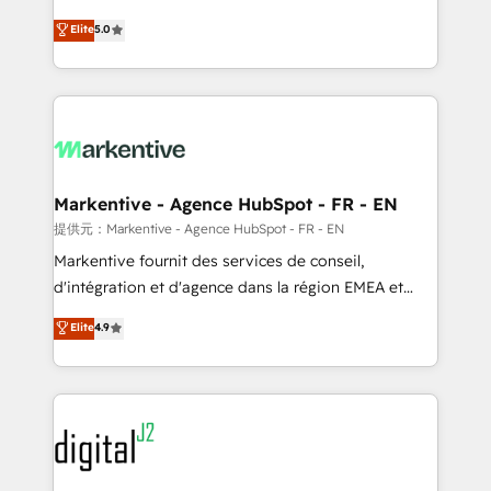
companies activate HubSpot’s AI-powered
expertise. - A team of 250+ experts dedicated to
Elite
5.0
customer platform and operationalize HubSpot’s
your resilient growth.
Loop Marketing framework through expert-led
services, smart agents, and purpose-built apps,
tailored to your business. Together, we unlock
results, fast. ⚙️CRM & RevOps: Align all Hubs to your
buyer journey for clean data, scalability, & reporting.
🎯Demand Gen & ABM: Drive pipeline with inbound,
Markentive - Agence HubSpot - FR - EN
ABM, AEO, SEO, & paid media. 👩‍💻Web Design:
提供元：Markentive - Agence HubSpot - FR - EN
Build high-performing websites with UX, messaging,
Markentive fournit des services de conseil,
& conversion strategy that drive results. 🤖AI
d'intégration et d'agence dans la région EMEA et
Strategy: Activate Breeze Agents, configure HubSpot
North America. Avec plus de 115 experts en
Elite
4.9
AI, & maximize AEO with tailored AI services. 🧩
marketing automation, Growth, Revops, CRM et
Integrations: Extend HubSpot with custom
webdesign. Markentive is both a consulting firm, a
integrations, hosting, & maintenance.
digital agency and an integrator. With over 115
experts in marketing automation, growth, revops,
CRM and webdesign (We focus on EMEA - USA
customers).