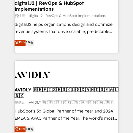
digitalJ2 | RevOps & HubSpot
Implementations
提供元：digitalJ2 | RevOps & HubSpot Implementations
digitalJ2 helps organizations design and optimize
revenue systems that drive scalable, predictable
growth. As a triple-accredited HubSpot Solutions
Elite
5.0
Partner, we specialize in both strategic RevOps
planning and hands-on technical execution - building
the operational foundation companies need to
thrive. Industries we specialize in: - Manufacturing -
Healthcare - Financial Services - Managed IT (MSP) -
Franchises - Professional Services - And more! How
we help: ✔️ Full HubSpot implementations and portal
AVIDLY 🇬🇧🇫🇮🇸🇪🇩🇰🇺🇸🇨🇦🇳🇴🇩🇪🇦🇺
🇳🇿
optimization ✔️ Data migrations, CRM architecture,
and reporting foundations ✔️ Custom integrations
提供元：AVIDLY 🇬🇧🇫🇮🇸🇪🇩🇰🇺🇸🇨🇦🇳🇴🇩🇪🇦🇺🇳🇿
and workflow automation ✔️ User adoption
HubSpot’s 5x Global Partner of the Year and 2024
programs, training, and enablement Through project-
EMEA & APAC Partner of the Year. The world’s most
based engagements and ongoing RevOps
experienced and fully accredited HubSpot Solutions
Elite
5.0
partnerships, we guide organizations through the
Partner. 🚀 With 2,750+ HubSpot projects delivered