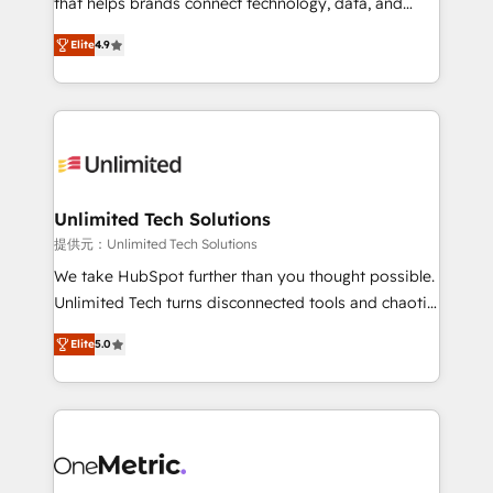
that helps brands connect technology, data, and
optimize the revenue lifecycle—lead generation to
creativity to achieve measurable results. Founded in
Elite
4.9
retention—by refining processes and eliminating
Barcelona and operating across Spain, LATAM, and
inefficiencies. Using HubSpot tools and data-driven
the UK, we support global companies in building
strategies, we create scalable solutions that
smarter marketing, sales, and customer success
maximize profitability and adapt to your goals.
strategies. As the only HubSpot Elite Partner in
Iberia (Spain & Portugal), we combine human insight
with intelligent automation to drive sustainable
growth. Our multidisciplinary team designs solutions
Unlimited Tech Solutions
that simplify complexity, boost performance, and
提供元：Unlimited Tech Solutions
turn innovation into real impact. 🌍 Highlights •
We take HubSpot further than you thought possible.
HubSpot Partner since 2012 • 2022 EMEA Impact
Unlimited Tech turns disconnected tools and chaotic
Award: Best Integration • 150+ successful HubSpot
processes into a seamless, high-performing revenue
projects • Clients in 30+ industries • Proprietary
Elite
5.0
engine. We combine RevOps strategy with deep
technology for integrations • Multilingual team:
technical execution to help teams scale faster—with
English, Spanish, Portuguese & Italian 👉 Grow
cleaner data, smarter automation, and more
smarter with AI and HubSpot.
predictable revenue. Specialties: · HubSpot
Implementation & Migration · Native & Custom
Integrations · Custom Development · CPQ & FSM ·