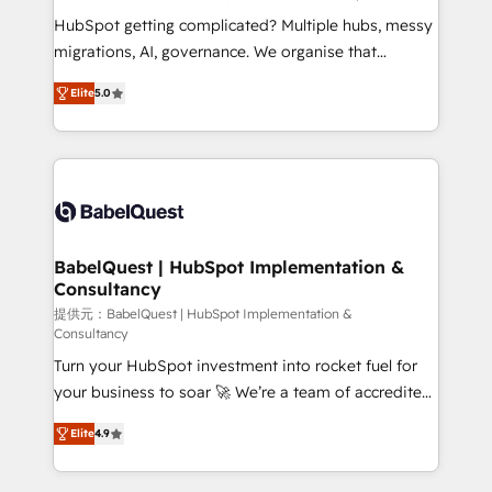
across ChatGPT, Claude, Perplexity, Gemini and
HubSpot getting complicated? Multiple hubs, messy
Google AI Overviews. HubSpot Impact Award -
migrations, AI, governance. We organise that
Customer First HubSpot Impact Award - Integrations
complexity, so your team can put HubSpot to work...
Innovation HubSpot Impact Award - Platform
Elite
5.0
Welcome to our Profile! We help with: • CRM
Migration Excellence HubSpot Impact Award -
implementation, reports, workflows, and team
Platform Excellence 40+ full-time HubSpot
training • CRM migration from Salesforce, Pipedrive,
professionals. 100s of certifications and
Dynamics and others • Technical projects including
accreditations with HubSpot.
custom API integrations • AI governance for
HubSpot-centred operations A little about us: •
Boutique 'Elite' team of 12 • 150+ clients across Sales
BabelQuest | HubSpot Implementation &
Consultancy
Hub, Marketing Hub, Service Hub, Data Hub and
CMS • ISO/IEC 27001:2022, ISO 9001:2015, and ISO
提供元：BabelQuest | HubSpot Implementation &
Consultancy
42001:2023 certified - the AI management standard •
Turn your HubSpot investment into rocket fuel for
GuardHub: our AI governance framework, built on
your business to soar 🚀 We’re a team of accredited
ISO 42001 Ready for the next step? Click the 👈
HubSpot experts ready to help you. We can
'𝗖𝗼𝗻𝘁𝗮𝗰𝘁 𝗯𝘂𝘀𝗶𝗻𝗲𝘀𝘀' button to get in touch (𝘸𝘦'𝘳𝘦
Elite
4.9
implement the platform into complex business
𝘴𝘶𝘱𝘦𝘳 𝘳𝘦𝘴𝘱𝘰𝘯𝘴𝘪𝘷𝘦)
environments, optimise what you've got and make