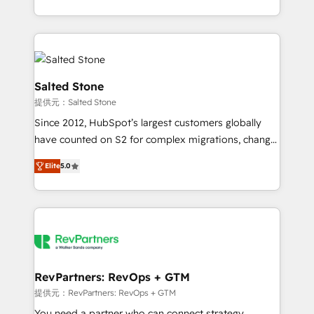
revenue maturity model - delivering the right
and 370+ specialists across EMEA, APAC and NAM,
improvements at the right time so operations
we de-risk complex CRM programmes and
evolve strategically and sustainably as the business
accelerate ROI across every HubSpot Hub. 🧭 From
grows.
multi-region migrations to AI-powered automation,
we turn complexity into clarity, human at global
Salted Stone
scale. 🏆 HubSpot’s CEO called us “the partner of the
提供元：Salted Stone
future.” Others agree it is proof of trust built through
Since 2012, HubSpot’s largest customers globally
measurable impact.
have counted on S2 for complex migrations, change
management, systems integration, and creative
Elite
5.0
solutions that deliver measurable impact and
transform brand experiences As one of the few full-
service creative agencies in the HubSpot
ecosystem, we blend strategy, technology, & award-
winning design to build scalable, globally
regionalized HubSpot websites, integrated
marketing campaigns, & RevOps frameworks that
RevPartners: RevOps + GTM
fuel long-term success We connect the entire
提供元：RevPartners: RevOps + GTM
customer lifecycle through seamless integrations,
You need a partner who can connect strategy,