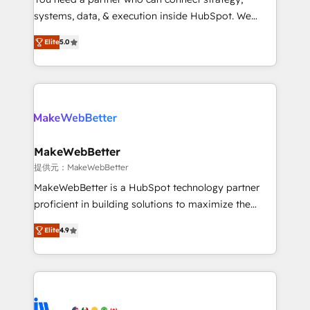
ensure long-term adoption with change-
systems, data, & execution inside HubSpot. We
management programs, and align marketing, sales,
bridge the gap where most agencies fall short by
and service to drive sustainable growth With 6 key
Elite
5.0
combining GTM strategy with technical execution to
HubSpot accreditations and experience across
solve the right problem with the right solution. As the
hundreds of organizations in dozens of industries,
only firm in the world to hold Elite Partner
there’s a good chance one of our globally integrated
Accreditations with both HubSpot and Clay, our
teams has worked with clients just like you Let’s
clients gain a unique advantage in CRM architecture,
explore whether S2 is the partner you’ve been
pipeline generation, data intelligence, and go-to-
looking for...and get your next big initiative moving!
market execution. Why B2B Businesses Choose RP: -
MakeWebBetter
Secure: Soc2 compliant 🛡️ - Pricing: Implementations
提供元：MakeWebBetter
starting at $1,5k 💵 - Speed: Launch in 14 days ⚡ -
MakeWebBetter is a HubSpot technology partner
Global: 75+ RPers across five continents 🌐 - Scale:
proficient in building solutions to maximize the
Largest organically grown & fastest tiering Elite
operational efficiency of HubSpot. The fastest-
HubSpot Partner 🪴 - Sales Hub: More
Elite
4.9
growing tech-enabler & facilitator, MakeWebBetter,
implementations than any other Partner 💻 -
hands you the blend of HubSpot expertise &
Migrations: We convert Salesforce addicts to
eminent solutions & integrations. Trust us to
HubSpot evangelists 🧡 Don't hire a marketing
streamline your HubSpot experience. 🚀HubSpot
agency for an Ops problem. Don't hire a technical
Elite Partners with 10+ years of HubSpot experience