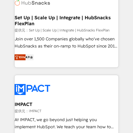
HubSpot development: websites, custom modules,
the difference — reach out to see how AI + HubSpot
integrations - Marketing & sales solutions: digital
can transform your business.
marketing, advertising, campaigns, content and
Set Up | Scale Up | Integrate | HubSnacks
FlexPlan
design We connect people, data and technology to
improve customer experiences. With our bright
提供元：Set Up | Scale Up | Integrate | HubSnacks FlexPlan
people, exciting ideas and can-do mentality, we
Join over 1,500 Companies globally who've chosen
ensure revenue growth on a daily basis. So tell us
HubSnacks as their on-ramp to HubSpot since 2014
your challenge; our passionate and growth driven
Simple pay-as-you-go plans that accelerate value...
Elite
4.9
team of 100+ experts is ready for you! Driving digital
1️⃣ Set Up | Onboarding New or Check-fixing existing
growth | www.brightdigital.com
HubSpot portals 2️⃣ Scale Up | 100% HubSpot Task
Execution... Global 24/7 ... All Experts 3️⃣ Integrate |
your entire Tech Stack with Custom Integrations
Slash months from your API Integration project... ⬅️
Click "Contact Business" ⬅️ to access 150+ Kickstart
Integration templates that put HubSpot in the center
IMPACT
of your tech stack, syncing... 🛍️ Shopify or
提供元：IMPACT
WooCommerce 💲 Stripe or Paypal 💰 Sage or
At IMPACT, we go beyond just helping you
Netsuite 🤖 Google or Microsoft ✍️ DocuSign or
implement HubSpot. We teach your team how to
PandaDoc 🌐 Avalara or Quaderno HubSnacks holds