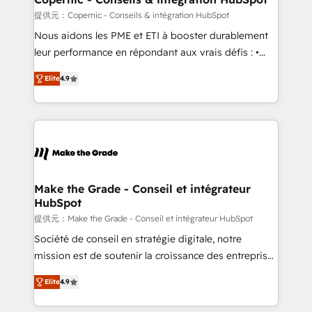
across offices and consulting teams in the UK, USA,
提供元：Copernic - Conseils & intégration HubSpot
Canada, Germany, France, Belgium, Singapore, and
Nous aidons les PME et ETI à booster durablement
South Africa. Certified compliant with ISO/IEC
leur performance en répondant aux vrais défis : •
27001:2022 and ISO 9001:2015 across all seven
Intégration de HubSpot avec d’autres outils (ERP,
international offices and 175+ employees.
Elite
4.9
téléphonie, etc.) • Alignement des équipes grâce à un
outil et des données partagées • Amélioration de la
collecte et de l’analyse des données pour des
décisions éclairées • Optimisation de l’efficacité et
de la productivité des équipes Notre équipe de 30
consultants certifiés HubSpot aborde chaque projet
avec un engagement total, alignant processus
Make the Grade - Conseil et intégrateur
HubSpot
métiers et technologie, et guidant vos équipes à
travers le changement, tout en centrant vos objectifs
提供元：Make the Grade - Conseil et intégrateur HubSpot
d’entreprise. Grâce à une méthodologie éprouvée
Société de conseil en stratégie digitale, notre
auprès de plus de 400 clients, nous comprenons
mission est de soutenir la croissance des entreprises
rapidement vos enjeux et intégrons parfaitement
B2B à travers l’acquisition de nouveaux clients,
Elite
4.9
HubSpot dans votre organisation. Pour toute
l'intégration CRM et le développement des revenus
question technique ou besoin de structuration de
auprès de vos comptes existants. En France et à