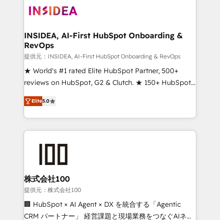
INSIDEA, AI-First HubSpot Onboarding &
RevOps
提供元：INSIDEA, AI-First HubSpot Onboarding & RevOps
★ World's #1 rated Elite HubSpot Partner, 500+
reviews on HubSpot, G2 & Clutch. ★ 150+ HubSpot
Certified Experts & Trainers across the team ★
Elite
5.0
1,500+ implementations across five continents ★ AI-
First, RevOps-led, Onboarding obsessed ★
Company of the Year 2024/25 INSIDEA helps
growing companies turn HubSpot into a revenue
engine. We onboard your team, migrate your data,
and build AI-powered workflows that drive adoption
from week one, in your time zone. What we do ➤
株式会社100
Onboarding: Live in weeks, with workflows built
提供元：株式会社100
around your business, not a template. ➤ Migration:
🏢 HubSpot × AI Agent × DX を統合する「Agentic
Move from any legacy CRM. Zero downtime, full data
CRM パートナー」 経営課題と現場業務をつなぐAIネイ