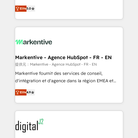
companies activate HubSpot’s AI-powered
expertise. - A team of 250+ experts dedicated to
Elite
5.0
customer platform and operationalize HubSpot’s
your resilient growth.
Loop Marketing framework through expert-led
services, smart agents, and purpose-built apps,
tailored to your business. Together, we unlock
results, fast. ⚙️CRM & RevOps: Align all Hubs to your
buyer journey for clean data, scalability, & reporting.
🎯Demand Gen & ABM: Drive pipeline with inbound,
Markentive - Agence HubSpot - FR - EN
ABM, AEO, SEO, & paid media. 👩‍💻Web Design:
提供元：Markentive - Agence HubSpot - FR - EN
Build high-performing websites with UX, messaging,
Markentive fournit des services de conseil,
& conversion strategy that drive results. 🤖AI
d'intégration et d'agence dans la région EMEA et
Strategy: Activate Breeze Agents, configure HubSpot
North America. Avec plus de 115 experts en
AI, & maximize AEO with tailored AI services. 🧩
Elite
4.9
marketing automation, Growth, Revops, CRM et
Integrations: Extend HubSpot with custom
webdesign. Markentive is both a consulting firm, a
integrations, hosting, & maintenance.
digital agency and an integrator. With over 115
experts in marketing automation, growth, revops,
CRM and webdesign (We focus on EMEA - USA
customers).