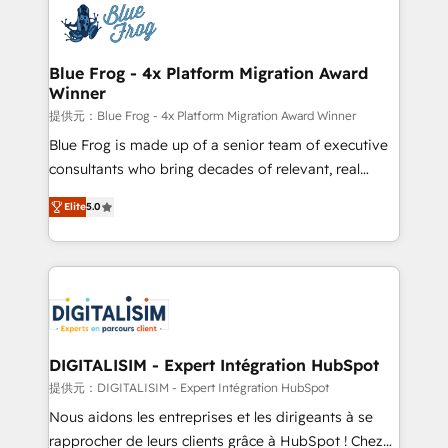
team of 25+ experts Contact us today to help you
Implementation partner, we provide expertise to
get more from your investment in HubSpot.
drive your business forward. Since 2015 we are fully
www.bbdboom.com
dedicated to HubSpot and with an experienced
Blue Frog - 4x Platform Migration Award
Winner
team (50+), we work with reputable companies in
B2B sectors such as manufacturing, SaaS and
提供元：Blue Frog - 4x Platform Migration Award Winner
business services. We prepare a customized
Blue Frog is made up of a senior team of executive
business case that demonstrates the value and
consultants who bring decades of relevant, real
impact of your digital transformation, including a
world experience to our client engagements. "Blue
Elite
5.0
detailed financial rationale with a focus on ROI and
Frog is a top, trusted partner in HubSpot's
TCO. As a trusted extension of your team, we
ecosystem for a reason. Their team brings over a
believe in the power of partnership. Together, we
decade of experience to the table, along with deep
embark on a transformational journey that sets your
knowledge of the HubSpot platform and strategies
business up for long-term success. Unlock your
for driving growth. They are committed to helping
business. If not now, when?
our customers grow and finding solutions that fit
their unique business needs. We are thrilled to have
DIGITALISIM - Expert Intégration HubSpot
Blue Frog in the HubSpot ecosystem leading the
提供元：DIGITALISIM - Expert Intégration HubSpot
way for customers!" - Yamini Rangan, CEO of
Nous aidons les entreprises et les dirigeants à se
HubSpot “Our experience with the team at Blue Frog
rapprocher de leurs clients grâce à HubSpot ! Chez