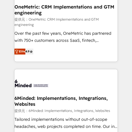
Reporting & Analytics · GTM Architecture · Sales &
OneMetric: CRM Implementations and GTM
engineering
Marketing Enablement If you’re ready to elevate
HubSpot from “just your CRM” to your growth
提供元：OneMetric: CRM Implementations and GTM
engineering
infrastructure—let’s talk.
Over the past few years, OneMetric has partnered
with 750+ customers across SaaS, fintech,
healthcare, real estate, and other industries. With
Elite
4.9
150+ HubSpot-certified experts, we deliver scalable
solutions to complex GTM and RevOps challenges.
Our Expertise 🔹 Onboarding & Implementation:
Accredited HubSpot Partner, ensuring smooth setup
tailored to your GTM motion. 🔹 Migrations: Move
from other CRMs to HubSpot without data loss or
downtime. 🔹 RevOps Strategy: Align teams,
6Minded: Implementations, Integrations,
Websites
processes, and data to drive revenue efficiency. 🔹
Integrations: Connect HubSpot with your tech stack
提供元：6Minded: Implementations, Integrations, Websites
for better adoption. 🔹 Custom Solutions: Build
Tailored implementations without out-of-scope
tailored apps, workflows, and configurations. We are
headaches, web projects completed on time. Our in-