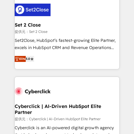
toma de 1 a 3 semanas por caso, abordamos varios
en paralelo cuando tiene sentido, y siempre
confirmamos resultados antes de seguir avanzando.
Empiezas a ver resultados antes de que termine el
Set 2 Close
mes. 🏆 HubSpot Partner of the Year 2022, máximo
提供元：Set 2 Close
reconocimiento del ecosistema. Elite Solutions
Set2Close, HubSpot’s fastest-growing Elite Partner,
Partner, el nivel más alto. +700 clientes
excels in HubSpot CRM and Revenue Operations
implementados en LATAM, Marcas como Hyatt,
(RevOps) services to boost B2B sales and growth.
Hospital ABC, Hogares Unión, Yves Rocher,
Elite
5.0
As a top HubSpot Elite Partner, we specialize in
MacStore, Café Britt, Bella Piel, confiaron en
custom HubSpot CRM solutions. Our experts design,
nosotros para impulsar la eficiencia de sus procesos
implement, and optimize systems to enhance user
en HubSpot. No necesitas tener todas las
experience, functionality, and adoption across sales,
respuestas para empezar. Te ayudamos a identificar
marketing, and service teams. From setup to
el primer caso de uso que más impacto te dará.
refinement, we streamline workflows, improve lead
Solo continúas si ves valor real en los primeros 14
management, and speed up deal closures. With 500+
Cyberclick | AI-Driven HubSpot Elite
días.
Partner
projects completed, our Agile approach ensures your
HubSpot CRM drives measurable results. Our
提供元：Cyberclick | AI-Driven HubSpot Elite Partner
RevOps services align your sales, marketing, and
Cyberclick is an AI-powered digital growth agency
customer success teams for peak performance. We