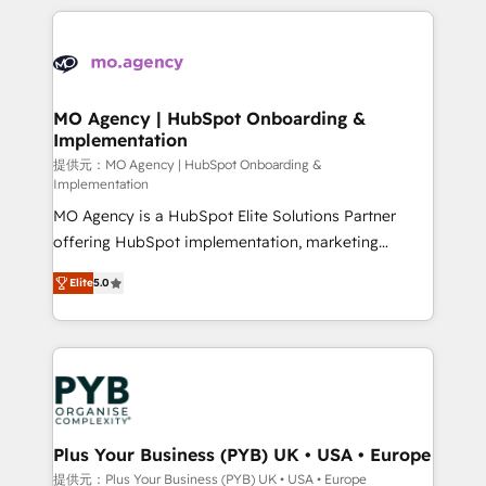
certifications, we are part of the most certified
extensive HubSpot, sales, marketing, service and
Canadian agencies, and we both hold Onboarding
integrations expertise to lead your team on their
Accreditations. Based in Canada (coast to coast), our
HubSpot journey, design and implement your
services are offered in both English & French.
processes and skilfully bring your revenue
infrastructure to life. Our collaborative approach
MO Agency | HubSpot Onboarding &
Implementation
keeps you in control whilst we plan and support the
route to your revenue goals. We have successfully
提供元：MO Agency | HubSpot Onboarding &
Implementation
supported over 500 organisations with HubSpot
MO Agency is a HubSpot Elite Solutions Partner
implementation, optimisation, training, and
offering HubSpot implementation, marketing
adoption assurance. Our tried and tested Roadmap
automation, CRM and RevOps consulting, B2B SEO,
methodology will ensure that you receive the best
Elite
5.0
paid media, content marketing, AEO and GEO (AI
deployment experience possible. Whether you are
search optimisation), and HubSpot Content Hub and
new to HubSpot or seeking to turn around a poor
WordPress development. We work with enterprise
install, our team have the change management
and growth-led companies across technology,
expertise to deliver the solutions you need.
professional services, financial services and
industrial sectors. Offices in Johannesburg, Cape
Town, Dubai & London. 500+ HubSpot CRM
Plus Your Business (PYB) UK • USA • Europe
implementations delivered. AI visibility coverage
提供元：Plus Your Business (PYB) UK • USA • Europe