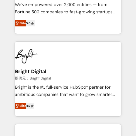
Marketing Enablement HubSpot Impact Award 🏆
We’ve empowered over 2,000 entities — from
2018 Website Design HubSpot Impact Award 🏆2017
Fortune 500 companies to fast-growing startups
Website Design HubSpot Impact Award 🏆2016
and nonprofits — to streamline operations, scale
Growth-Driven Design Agency of the Year 🏆2016
Elite
5.0
revenue, and unlock the full potential of HubSpot.
Sales Enablement HubSpot Impact Award 🏆2015
With deep technical and industry expertise, we fuse
Growth-Driven Design Agency of the Year 🏆2015
automation, integration, and AI innovation to deliver
Became the 5th Agency to reach Diamond 🏆2014
lasting impact. We specialize in: • Turnkey and end-
HubSpot COS Performance Award 🏆2014 HubSpot
to-end HubSpot implementations • Onboarding for
COS Design Award 🏆2013 HubSpot Marketplace
Sales, Service, Marketing & Content Hubs • AI voice
Provider of the Year 🏆2011 Became a HubSpot
and chat agents, predictive automation, and smart
Bright Digital
Partner 📆Founded in 1997
workflows • Salesforce + HubSpot integration •
提供元：Bright Digital
RevOps and AI-driven sales enablement • Website
Bright is the #1 full-service HubSpot partner for
design and CMS development • ERP integration: SAP,
ambitious companies that want to grow smarter.
NetSuite, Microsoft Dynamics, … • Data cleansing
From HubSpot onboarding, to training, from
and CRM migration from any platform •
Elite
4.9
developing a new website to lead generation and
Client/member portals built on HubSpot • Custom
digital marketing; we do it all (and with great
and complex integrations: SAM.gov, GovWin,
results)! In short, our services include: - HubSpot
QuickBooks, PandaDoc, ClickUp, Shopify, Mapsly,
consultancy: onboarding, training, data migration -
WooCommerce, BuilderTrend, and more Experience