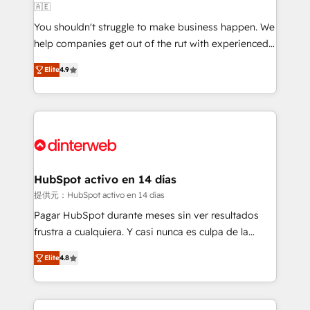
🇦🇪
agencies ⚙️ The strongest technical ability and
You shouldn't struggle to make business happen. We
integration capabilities 💼 Consultative, long-term
help companies get out of the rut with experienced,
partners who will embed ourselves into your
process-oriented teams implementing HubSpot
business, processes and systems 🏢 We specialise in
Elite
4.9
Marketing, Sales, Service, CMS and Operations Hub,
working with mid-market and enterprise
so selling and actually engaging with your customers
organisations, global organisations and those with
feels easy and pain-free. We are a top ranked
complex use cases 🏆 CRM Implementation,
HubSpot Elite Partner, winner of Rookie of the Year
Platform Enablement, Custom Integration and
and Customer First Awards, 4.9/5 rating in HubSpot
Onboarding Accredited 🔐 ISO27001 & ISO9001
Reviews and 4.9/5 rating in Clutch Reviews. Digifianz
Certified
helps the following industries: logistics & 3PL, home
HubSpot activo en 14 días
improvement & construction, branding and
提供元：HubSpot activo en 14 días
commercialization, real estate, health, education,
Pagar HubSpot durante meses sin ver resultados
SaaS, Software Dev & IT and consulting, make the
frustra a cualquiera. Y casi nunca es culpa de la
most out of their HubSpot experience operating in
herramienta: es del enfoque con el que se
the United States, EU, UAE, Mexico and Latin
Elite
4.8
implementó. Trabajamos con un catálogo de +80
America. From casual user to super fan: make
casos de uso: cada uno resuelve un problema
HubSpot an experience you LOVE!
concreto de tu operación en HubSpot. La entrega