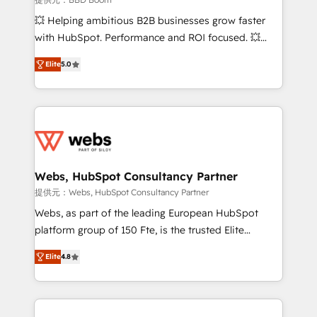
pipeline growth programs • Sales enablement tools
💥 Helping ambitious B2B businesses grow faster
and CRM optimization • Retention strategies with
with HubSpot. Performance and ROI focused. 💥
customer journey mapping 🏅 Elite-Level HubSpot
BBD Boom is the HubSpot partner that can help you
Execution • 750+ onboardings and 2,000+
Elite
5.0
to HubSpot Better. We work with your teams to
implementations • Deep expertise across marketing,
solve all your HubSpot challenges and improve user
sales, and service hubs • Built-in flexibility for
adoption, sales process and marketing results.
startups to global brands
Services 📚 Onboarding your team to HubSpot for
the first time 🔧 Designing and optimising your
HubSpot set-up for better results 🌐 Website design
and build using HubSpot 🔌 Integrating HubSpot
Webs, HubSpot Consultancy Partner
with other systems 🎓 Training your teams to be
提供元：Webs, HubSpot Consultancy Partner
HubSpot pros 📊 Lead generation services using
Webs, as part of the leading European HubSpot
HubSpot Why us? - SIX HubSpot Accreditations -
platform group of 150 Fte, is the trusted Elite
awarded by HubSpot after a rigorous process for
HubSpot CRM Partner offering you a roadmap on
CRM, Solutions Architecture, Onboarding , Data
Elite
4.8
maximizing EBITDA and achieving Commercial
Migration, Custom Integration & Platform
Excellence. With our targeted processes, we
Enablement -Onboarded over 500 businesses to
strengthen your digital transformation and minimize
HubSpot -Top 1% of partners worldwide -In-house
costs. As HubSpot's Advanced Accredited CRM