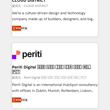
CLOUD DISTRICT
creativity. Our multicultural team works in Spanish,
提供元：CLOUD DISTRICT
Portuguese, and English to design scalable strategies
We’re a culture-driven design and technology
that drive measurable growth. 🌎 Highlights: • 10+
company made up of builders, designers, and big
years as a HubSpot partner. • 2023 Impact Awards:
thinkers. We blend strategy, design, and
Platform Migration Excellence. • Top 3 Partner of the
Elite
4.9
development—always fueled by curiosity—to turn
Year LATAM 2022, 2023, 2024, 2025. • Partner of the
ideas, opportunities, and challenges into meaningful
Year 2024. • Organizer of Aliados.ai (AI, marketing &
experiences. To us, technology is more than just
tech global congress). 👉 Ready to scale your
code; it’s about creating things that are useful, cool,
business with HubSpot? Let Cebra’s experts help
and—most importantly—simple. That’s why we lean
you grow faster, smarter, and with impact.
into bold ideas and shape them into thoughtful
products and strategies that actually make a
Periti Digital 🇬🇧 🇺🇸 🇮🇪 🇨🇦 🇩🇪 🇳🇱
🇵🇹
difference.
提供元：Periti Digital 🇬🇧 🇺🇸 🇮🇪 🇨🇦 🇩🇪 🇳🇱 🇵🇹
Periti Digital is an international HubSpot consultancy
with offices in Dublin, Munich, Rotterdam, Lisbon
and New York. 🔎 We are focused on enhancing
Elite
5.0
revenue-generation strategies for clients through
complete integration of core business processes