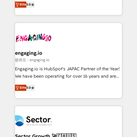
previsibilidade de receita. Combinamos Revenue
Elite
5.0
Operamos en Colombia, Perú, México, Ecuador,
Operations (RevOps) e Inteligência Artificial para
Chile, Panamá, Bolivia, Argentina y República
estruturar processos integrar sistemas organizar
Dominicana — con experiencia real en educación,
dados e automatizar operações. O objetivo é
retail, salud, banca, bienes raíces, construcción y
transformar a HubSpot em um verdadeiro sistema
B2B. ✅ Crece con orden. Crece con Grows.
operacional de receita conectando equipes
tecnologia e dados em uma operação integrada.
Também somos distribuidores oficiais da HubSpot
engaging.io
e de mais de 150 softwares globais permitindo
提供元：engaging.io
contratar e pagar a HubSpot em reais com nota
Engaging.io is HubSpot's JAPAC Partner of the Year!
fiscal no Brasil e gerar economia de até 50% na
We have been operating for over 16 years and are
contratação de softwares internacionais.
one of HubSpot's most experienced and technically
Oferecemos ainda agentes de IA especializados em
Elite
5.0
capable Agency Partners globally. We specialise in
HubSpot que automatizam tarefas executam rotinas
complex CRM migrations, implementations,
no CRM e mantêm os dados organizados, como um
integrations, custom CMS portal development,
especialista operando a plataforma 24/7. Hoje 300+
design & UX for mid to large to multi national
empresas em 13 países utilizam a Nexforce. Somos
businesses. Our teams are based in North America
a maior parceira da HubSpot na América Latina e
and APAC. We are HubSpot's top-ranked Advanced
líder no ranking global de sucesso do cliente da
Implementation Certified Partner and we contribute
Sector Growth 🚀🇨🇦🇺🇸