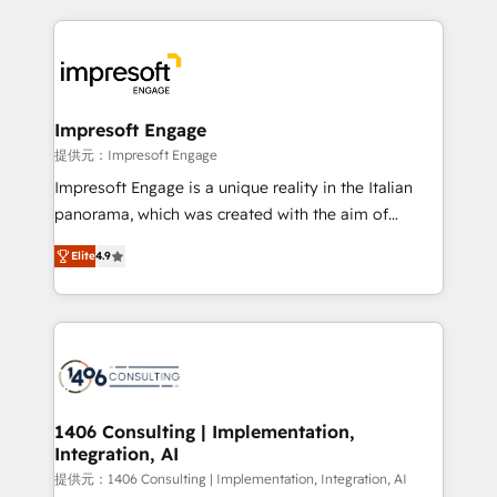
and systems (such as ERP and e-commerce
platforms) with HubSpot, driving efficiency and
results. 🎯 We present a solution-centric approach
and we're focused on HubSpot. We work with some
of HubSpot's most important customers to generate
Impresoft Engage
value from the platform in the long term. 🤖 We have
提供元：Impresoft Engage
worked 400+ HubSpot customers across industries
Impresoft Engage is a unique reality in the Italian
but specialise in the more complex projects where
panorama, which was created with the aim of
data migration, AI, and systems integrations
putting Customer Experience at the center by
represent key aspects of the project's success.
Elite
4.9
creating digital environments capable of integrating
people, processes and data. We offer the best
digital solutions on the market, ranging from CRM
processes and technologies to digital strategy, from
marketing automation to online and offline sales
processes through Customer Service Management,
allowing companies to optimize processes and meet
1406 Consulting | Implementation,
Integration, AI
the needs of the customer. We are part of Impresoft
Group, a group of specialized and complementary
提供元：1406 Consulting | Implementation, Integration, AI