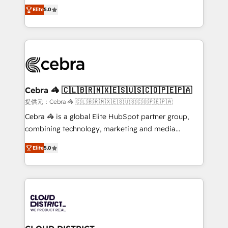
SOC 2 Type II and ISO 27001 certified, reinforcing
house team of certified CRM architects, experts,
Elite
5.0
our commitment to data security and compliance. At
developers, designers, and marketers handles all
OneMetric, we help revenue teams focus on the
aspects of your HubSpot. ✨ 400+ global clients ✨
OneMetric that matters most: revenue.
100+ seamless migrations from 15+ different CRMs
✨ 100,000+ hours in HubSpot projects, 75+ full Hub
implementations, and 5,000+ pages ✨ CS: Clients
generating 7-digit MRR from inbound campaigns ✨
CS: 245% organic growth & +751% new visitors for a
Cebra 🦓 🇨🇱🇧🇷🇲🇽🇪🇸🇺🇸🇨🇴🇵🇪🇵🇦
full-funnel HubSpot project ✨ CS: 415% conversion
提供元：Cebra 🦓 🇨🇱🇧🇷🇲🇽🇪🇸🇺🇸🇨🇴🇵🇪🇵🇦
boost with a new HubSpot site Recognized leaders:
Cebra 🦓 is a global Elite HubSpot partner group,
🏆 HubSpot Platform Migration Impact Award 🏆
combining technology, marketing and media
Clutch HubSpot Global Leader 🏆 Finalist: HubSpot
expertise across Latin America and Southern
Inbound Campaign of the Year 🏆 Gold AVA Digital
Elite
5.0
Europe, with teams across 7 countries. Born in Chile,
Award for Best Website 🌟 Accreditations: CRM
we combine local insight with international reach to
Implementation, HubSpot Content Experience, CRM
help businesses grow through technology, creativity,
Data Migration & Custom Integration
AI and strategy. For over 12 years, we’ve delivered
500+ HubSpot implementations, building end-to-
end solutions that integrate CRM, AI automation,
inbound and loop marketing, content, and digital