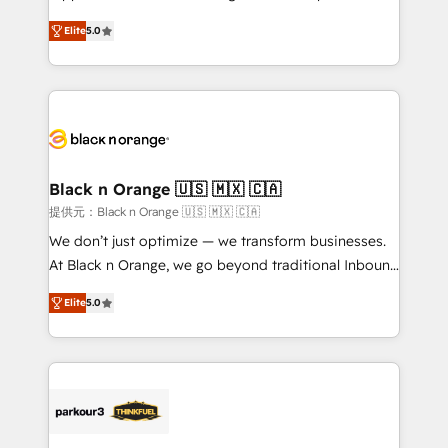
has been nothing short of extraordinary. Their years
DIGITALISIM, nous avons l'intime conviction que la
of experience and quality of skilled staff has earned
Elite
5.0
réussite des entreprises passe par l’innovation web,
them a trusted reputation within the HubSpot
le marketing digital, et la relation client ! C'est
ecosystem as a reliable partner capable of delivering
pourquoi, nos experts sont à la fois capables de
remarkable experiences for our most sophisticated
gérer votre projet de création de site internet, votre
clients.” - Brian Garvey, VP, Solutions Partner
référencement, votre stratégie digitale et le pilotage
Program, HubSpot.
et l'intégration d'HubSpot ! Les grandes phases d'un
projet HubSpot avec DIGITALISIM : 🧽 Nettoyage,
Black n Orange 🇺🇸 🇲🇽 🇨🇦
migration et intégration des bases de données. 🚀
提供元：Black n Orange 🇺🇸 🇲🇽 🇨🇦
Développement des interfaces avec vos logiciels
We don’t just optimize — we transform businesses.
métiers ⚙️ Configuration de la plateforme HubSpot
At Black n Orange, we go beyond traditional Inbound
📈 Configuration de rapports et tableaux de bord 🤝
Marketing with our exclusive methodologies:
Book Process & Guidelines utilisateurs 🎓
Elite
5.0
BOOMS and BOOST. Together, they form a powerful
Formations des utilisateurs
combination that has driven success for over 800
businesses worldwide. As Elite HubSpot Partners, we
specialize in crafting high-performance growth
strategies that integrate data-driven marketing,
automation, and revenue intelligence to help