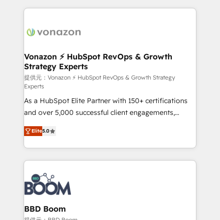
votre projet HubSpot, contactez notre équipe pour
l'international, nous travaillons avec des ETI
un échange dédié.
ambitieuses, des grands groupes voulant aller au-
delà d’une simple transformation digitale et des
startups florissantes. Nos 3 grandes expertises sont :
➤ L’intégration de CRM et de méthodologie RevOps
Vonazon ⚡ HubSpot RevOps & Growth
Strategy Experts
pour aligner les équipes marketing, commerciales et
support client (data migration, synchronisation API,
提供元：Vonazon ⚡ HubSpot RevOps & Growth Strategy
Experts
audit et maintenance) ➤ La création de sites internet
As a HubSpot Elite Partner with 150+ certifications
de conversion qui transforment les visiteurs en
and over 5,000 successful client engagements,
opportunités d'affaires ➤ La mise en place de
Vonazon turns marketing complexity into
stratégies d'acquisition marketing (SEO, SEA,
Elite
5.0
measurable, scalable growth. From onboarding to
inbound, automatisation marketing, ABM, IA,
enterprise-grade campaigns, our in-house team
emailing) Informations clés : - 10 ans d'expérience -
builds scalable strategies that drive long-term
100+ intégrations CRM HubSpot réussies - 40
revenue. ⚙️ HubSpot Integration & Optimization •
experts conseil - 150 certifications HubSpot
Seamless CRM, CMS, and automation setup •
cumulées
Complex platform migrations and data cleanups •
Custom APIs and third-party integrations 📈 End-to-
BBD Boom
End Revenue Acceleration • Lifecycle marketing and
提供元：BBD Boom