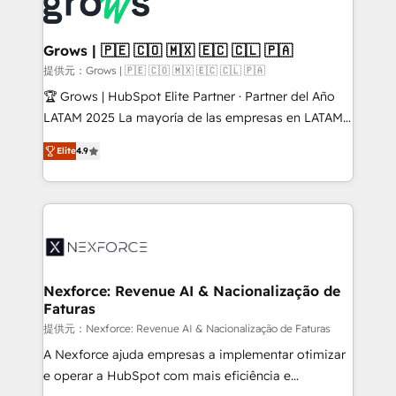
Own back-end developers - Complex data
move beyond spreadsheets into unified systems
migrations (e.g. Salesforce, MS Dynamics, Perfect
that drive real business results.
View, SuperOffice) - Custom integrations (e.g. MS
Grows | 🇵🇪 🇨🇴 🇲🇽 🇪🇨 🇨🇱 🇵🇦
Business Central, Navision, AX, SAP, Exact, AFAS) We
提供元：Grows | 🇵🇪 🇨🇴 🇲🇽 🇪🇨 🇨🇱 🇵🇦
focus on growing B2B companies in the SME sector
🏆 Grows | HubSpot Elite Partner · Partner del Año
such as manufacturing, SaaS, business services and
LATAM 2025 La mayoría de las empresas en LATAM
wholesaler companies. As an experienced HubSpot
no tienen un problema de herramientas. Tienen un
partner, we know how important user adoption is.
Elite
4.9
problema de orden. Equipos desalineados, datos
That's why we have developed a step-by-step
dispersos y procesos que dependen de personas
implementation process that focuses on user
clave — no de sistemas. Eso frena el crecimiento,
adoption. We’re experts on connecting data,
aunque tengas buena tecnología y ganas de escalar.
technology and people with each other. Together we
⚙️ Grows ordena los procesos comerciales, alinea
strive for optimal customer processes and
marketing, ventas y servicio, e implementa HubSpot
experiences. Systony – We believe you can grow!
de forma que genera resultados reales desde las
Nexforce: Revenue AI & Nacionalização de
Faturas
primeras semanas — no meses. 🤝 No entregamos
proyectos y nos vamos. Nos quedamos como
提供元：Nexforce: Revenue AI & Nacionalização de Faturas
socios estratégicos, ayudando a sostener y escalar
A Nexforce ajuda empresas a implementar otimizar
lo que construimos juntos. Porque crecer sin orden
e operar a HubSpot com mais eficiência e
no es crecer — es solo moverse rápido. 🌎