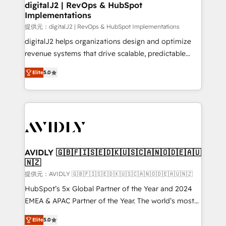
digitalJ2 | RevOps & HubSpot
Implementations
提供元：digitalJ2 | RevOps & HubSpot Implementations
digitalJ2 helps organizations design and optimize
revenue systems that drive scalable, predictable
growth. As a triple-accredited HubSpot Solutions
Elite
5.0
Partner, we specialize in both strategic RevOps
planning and hands-on technical execution - building
the operational foundation companies need to
thrive. Industries we specialize in: - Manufacturing -
Healthcare - Financial Services - Managed IT (MSP) -
Franchises - Professional Services - And more! How
we help: ✔️ Full HubSpot implementations and portal
AVIDLY 🇬🇧🇫🇮🇸🇪🇩🇰🇺🇸🇨🇦🇳🇴🇩🇪🇦🇺
🇳🇿
optimization ✔️ Data migrations, CRM architecture,
and reporting foundations ✔️ Custom integrations
提供元：AVIDLY 🇬🇧🇫🇮🇸🇪🇩🇰🇺🇸🇨🇦🇳🇴🇩🇪🇦🇺🇳🇿
and workflow automation ✔️ User adoption
HubSpot’s 5x Global Partner of the Year and 2024
programs, training, and enablement Through project-
EMEA & APAC Partner of the Year. The world’s most
based engagements and ongoing RevOps
experienced and fully accredited HubSpot Solutions
Elite
5.0
partnerships, we guide organizations through the
Partner. 🚀 With 2,750+ HubSpot projects delivered