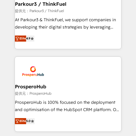
companies scale faster and smarter. 🔹 BOOMS:
Parkour3 / ThinkFuel
Demand generation for all your buyers With BOOMS,
提供元：Parkour3 / ThinkFuel
you invest in 100% of your buyers, accelerating your
At Parkour3 & ThinkFuel, we support companies in
growth and positioning yourself as an undisputed
developing their digital strategies by leveraging
leader. 🔹 BOOST: Optimize your digital
technologies and automating their marketing and
transformation process A methodology designed to
Elite
4.9
sales processes to generate growth. Our offer spans
implement HubSpot effectively and optimize your
from Strategy to Operations. We specialize in CRM
digital processes. 🔹 Trusted by Industry Leaders
onboarding and implementation, web design, sales
With an average rating of 4.9/5 and a proven track
& marketing automation, and digital marketing. With
record of business transformation, our growth-first
extensive experience working with tech companies
approach has helped brands dominate their
and manufacturers since 2002, we are committed to
markets.
empowering our clients and developing their
ProsperoHub
autonomy. Get to grips with HubSpot through
提供元：ProsperoHub
guided implementation and seamless integration of
ProsperoHub is 100% focused on the deployment
the CRM platform into your digital ecosystem. Would
and optimisation of the HubSpot CRM platform. Our
you like support in deploying your inbound
highly experienced team of solutions experts will
marketing strategy? We'll provide support tailored
Elite
5.0
ensure that you achieve maximum adoption and
to your needs and sales objectives. With 125+
ROI from your HubSpot investment. Use our