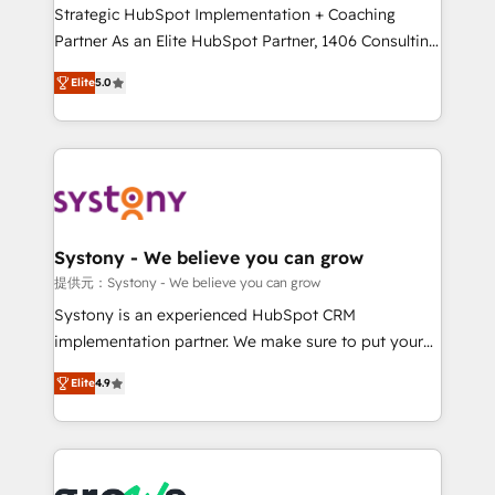
companies that divide their offer into 4
Strategic HubSpot Implementation + Coaching
Competence Centers: Smart Manufacturing,
Partner As an Elite HubSpot Partner, 1406 Consulting
Customer First, Enabling Technologies & Security.
helps mid-market revenue teams transform how
Elite
5.0
The synergies generated by these integrations,
they sell, market, and serve. We don't just build your
together with the combination of talents, skills,
HubSpot—we teach your team to own it, then stay
solutions and services, have allowed the group to
to help you keep winning. What We Do ⚙️ CRM
build an unrivaled offering portfolio on the market
Implementations across Marketing, Sales, Service,
to accompany companies on their digital
Data & Content 📈 Sales & Marketing Alignment +
transformation journey.
Revenue Team Enablement 🤖 Breeze AI & Custom
Agent Creation 🔄 Custom Integrations & Data
Systony - We believe you can grow
Migration Why 1406 We become part of your team.
提供元：Systony - We believe you can grow
Your team learns while we build. We fix what others
Systony is an experienced HubSpot CRM
broke. Built for mid-market reality—practical
implementation partner. We make sure to put your
solutions that work with your actual headcount and
organization's needs and goals first and think along
constraints. By the Numbers 🏆 Top 1% of all
Elite
4.9
with your organization. We are only satisfied once
HubSpot partners 🔄 Top 5% globally in client
you are too. Why Systony? - 20+ years of
retention 📅 8+ years of consistent results since 2017
experience with CRM, Marketing, Sales & Service
Who We Serve Revenue teams, marketing leaders,
implementations - 500+ successful onboardings -
and sales ops at mid-market companies ready to