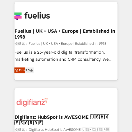
sure you can actually use it, build your website in
HubSpot or create an inbound marketing strategy
for you and execute it on HubSpot. We are on the
G-Cloud 14 CCS (Crown Commercial Service)
framework, meaning we've been accredited by
Fuelius | UK • USA • Europe | Established in
1998
HubSpot and vetted by the CCS, which means we
can support public sector companies as well the
提供元：Fuelius | UK • USA • Europe | Established in 1998
other ones listed in our profile. Our services: -
Fuelius is a 25-year-old digital transformation,
HubSpot implementation - HubSpot CMS website
marketing automation and CRM consultancy. We
build We can do lots of things. But everything we do
enable mid-market and enterprise clients to
Elite
5.0
is there for you to: - Grow revenue, and run your
maximise their return from digital and fuel their
business more efficiently - Build stronger
growth. We modernise platforms, streamline
relationships with customers - Make better
operations that are causing inefficiencies, improve
decisions with data - Find a new voice and reach
customer experiences, integrate systems, and
more people - Get the most out of your HubSpot
supercharge revenue operations Key services: • CRM
investment
Implementation • Systems Integration • Digital
Transformation / Web Development • RevOps &
Digifianz: HubSpot is AWESOME 🇺🇸🇲🇽
🇪🇸🇦🇷🇦🇪
Sales Consulting • Marketing Automation What
makes us different? 🚀 Top 0.5% of global HubSpot
提供元：Digifianz: HubSpot is AWESOME 🇺🇸🇲🇽🇪🇸🇦🇷