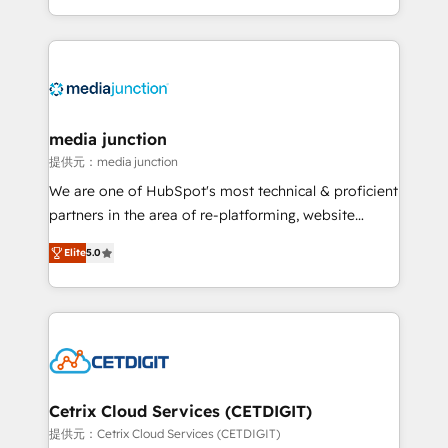
and customer success strategies, utilizing RevOps
methodologies. As Latin America's largest HubSpot
partner and a global leader in education market, we
offer unparalleled insights. Operating in five
countries—Brazil, UAE (Abu Dhabi/Dubai/Sharjah),
Mexico, USA, and Portugal—we've executed over a
media junction
hundred successful operations. Our approach,
提供元：media junction
rooted in RevOps principles, integrates analysis,
We are one of HubSpot's most technical & proficient
training, planning, and qualification. Leveraging
partners in the area of re-platforming, website
technology, data analytics, CRM optimization, and
design & development. We specialize in multi-hub
inbound marketing tactics, we focus on
Elite
5.0
implementations for mid-market & enterprise
understanding, nurturing, and converting leads.
companies. We are woman-owned, powered by
Partner with us to unlock your business's full
coffee, and we ❤️ dogs. We produce award-winning
potential and achieve sustained growth in today's
work for our clients. 🏆2023 Technical Expertise
competitive market.
Impact Award 🏆2022 Technical Expertise Impact
Award 🏆2022 Platform Migration Excellence Impact
Award 🏆2020 Elite Solutions Partner 🏆2019
Cetrix Cloud Services (CETDIGIT)
Integrations HubSpot Impact Award 🏆2019
提供元：Cetrix Cloud Services (CETDIGIT)