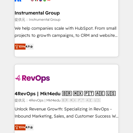
agency for a growth problem. Hire a partner built to
🤝HubSpot Premier Integration partner 🤝Google
solve both.
Premier Partner 2023 🌟5 HubSpot Accreditations 🌟
Instrumental Group
Won HubSpot Theme Challenge 2021 🌟INBOUND’19
提供元：Instrumental Group
HubSpot Rising Star Why us? Harnessing the full
We help companies scale with HubSpot. From small
potential of the powerful HubSpot CRM. ✔️A team of
projects to growth campaigns, to CRM and websites.
HubSpot experts backed by over 10+ years of
Hire an agency that's experienced in every inch of
HubSpot experience ✔️Flexible pricing models —
Elite
4.9
HubSpot and willing to work hand-in-hand with your
Hourly-fee (assigned one Dedicated HubSpot
team to simplify the complex and build a better
Admin); Monthly-fee (HubSpot Admin + Project
experience for your team and customers.
Manager); and Fixed Project Cost (as per
requirement). ✔️Helped over 25,000+ customers so
far with our HubSpot solutions. ✔️Bespoke apps &
on-demand bundle services. Connect with us today!
4RevOps | Mkt4edu 🇧🇷 🇲🇽 🇵🇹 🇦🇪 🇺🇸
提供元：4RevOps | Mkt4edu 🇧🇷 🇲🇽 🇵🇹 🇦🇪 🇺🇸
Unlock Revenue Growth: Specializing in RevOps -
Inbound Marketing, Sales, and Customer Success We
specialize in driving revenue growth for companies
Elite
4.9
across industries through tailored marketing, sales,