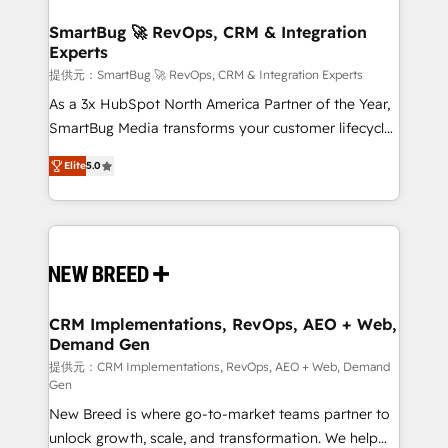
定の代行ではなく、設計の責任」を引き受け、部門横断
"accelerating a mess." ⚙️ Elite Engineering & AI
の統合・浸透・変革管理を実行します。 ▸ CMS戦略設
Scalable Architecture: Zero-technical-debt setup
SmartBug 🚀 RevOps, CRM & Integration
計・構築：リード獲得・CVR・SEOを前提にした情報設
Experts
across all Hubs, validated by our 7 HubSpot
計・導線設計・テンプレート設計をContent Hubで一体
Accreditations. AI-Powered RevOps: Breeze AI,
提供元：SmartBug 🚀 RevOps, CRM & Integration Experts
提供。 ▸ 既存CRM・MAからの移行支援：Salesforce・
custom AI agents, and high-integrity migrations for
As a 3x HubSpot North America Partner of the Year,
Marketo・Pardot等からの移行、カスタム設計、履歴
total reporting clarity. Security & Compliance: SOC 2
SmartBug Media transforms your customer lifecycle
データ移行と活用設計まで。 ▸ AEO対応：ChatGPT・
Type I and HIPAA attested for enterprise-grade data
into a revenue engine. Our unified ecosystem
Perplexity等のAI検索からの流入・引用を前提にコンテ
Elite
5.0
security. 🏆 Why Bluleadz? GTM OS Partner | 16+
includes specialized divisions Globalia (AI &
ンツとサイト構造を最適化。 🏆 なぜ100incを選ぶの
Years Experience | 1,000+ Five-Star Reviews
Software) and Point Success Media (Paid Media),
か？ ✓ HubSpot Eliteパートナー認定 ✓ HubSpotアワ
making this the official home for all three brands. 🔄
ード受賞・HUGリーダー ✓ ISO27001:2022 /
Implementation & Integration - Seamless migrations
ISO9001:2015 取得 ✓ 400社以上の導入実績 ✓
and system integrations powered by Globalia’s
HubSpot大百科 出版 CRM・AI活用に関するご相談、現
technical development team. - 19 HubSpot-certified
状整理の壁打ちなど、構想段階からお気軽にお問い合わ
trainers to drive platform adoption. 📈 Revenue
CRM Implementations, RevOps, AEO + Web,
せください。
Demand Gen
Generation - Full-funnel marketing and high-
performance advertising via Point Success Media. -
提供元：CRM Implementations, RevOps, AEO + Web, Demand
Gen
Expert deployment of Breeze AI and custom agents
New Breed is where go-to-market teams partner to
to automate growth. 🏆 Elite Excellence - 8 platform
unlock growth, scale, and transformation. We help
accreditations and deep HIPAA-compliance