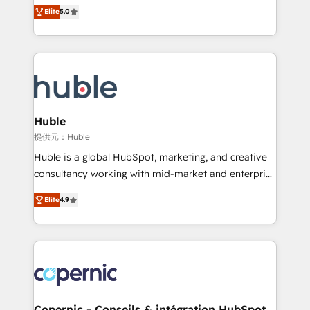
master it. As the creators of the Endless Customers
the rare Advanced "Custom Integrations"
Elite
5.0
System™ (the next evolution of They Ask, You
Accreditation, securely sync data across... 🔄 any
Answer), we’re the only HubSpot partner built
apps, in any direction. Stuck on your old CRM..?
entirely around coaching and training. That means
Migrate | seamlessly off your old CRM onto a clean
we don’t do the work for you; we help you build the
new HubSpot portal with Advanced Website and
skills, processes, and internal team you need to
CRM Migrations using our in-house "HubScrub" Tool.
attract the right buyers, close deals faster, and grow
without outside dependencies. You’ll learn how to: •
Huble
Set up, audit, and organize your HubSpot portal •
提供元：Huble
Get your sales team fully using HubSpot • Track
Huble is a global HubSpot, marketing, and creative
pipeline and revenue across the entire buyer journey
consultancy working with mid-market and enterprise
• Build an in-house marketing team that drives
businesses. We go beyond implementation, shaping
growth • Create content and videos that attract
Elite
4.9
the strategy, processes, and teams that turn
buyers • Use AI to scale smarter Our coaching-led
HubSpot into a genuine growth engine. Named
approach works best for companies that are done
HubSpot's Global Partner of the Year in 2024,
with outsourcing and ready to build something that
consistently ranked among their top 5 partners
lasts. So if you're ready to become the most trusted
worldwide, and with over 15 years in the ecosystem,
voice in your market, let’s talk.
Huble has built a track record that speaks for itself.
One company, one operating model, delivering
Copernic - Conseils & intégration HubSpot