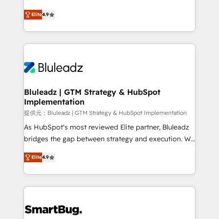
integrity. ➤ Implementation: Configure HubSpot to
ティブ・エージェンシーとして、HubSpot Eliteの実装
run your revenue process. Sales, marketing, and
Elite
4.9
力で顧客フロント業務を再設計します。 💡 100inc は何
service wired together. ➤ AI and Integrations: Layer
をする会社か？ HubSpotを共通基盤に、AIエージェン
Breeze AI, custom agents, and APIs to remove
トを組み込んだ顧客フロント業務（マーケティング・営
manual work. ➤ Ongoing Management: Monthly
業・CS）を組織全体で設計・実装する日本のAIネイテ
tune-ups, feature rollouts, adoption coaching. Buying
ィブ・エージェンシーです。事業部・グループ会社・部
HubSpot, switching to it, or reviving a stale portal?
門が分立する組織で、データと業務プロセスのサイロ化
We are built for the work.
を、CRMを軸とした全社共通基盤に再構築します。意
Bluleadz | GTM Strategy & HubSpot
Implementation
思決定者・PMO・現場担当者に並走します。 1️⃣
HubSpot導入・活用支援 顧客データの一元化から、
提供元：Bluleadz | GTM Strategy & HubSpot Implementation
GTMの見える化・自動化まで。全Hub統合運用、デー
As HubSpot's most reviewed Elite partner, Bluleadz
タ品質設計、グループ横断のCRM統合に対応します。
bridges the gap between strategy and execution. We
2️⃣ AIエージェント組織構築 営業・マーケティング業務
don't just "set up tools" — we install the GTM
Elite
4.9
の一部をAIが自律実行する組織への移行を設計・実装。
Operating System (GTM OS) to align your leadership
Breeze・Claude等をHubSpotと連携させ、役割定義・
and engineer a portal that drives predictable
運用ルール・成果指標まで含めて設計します。 3️⃣ 全社
revenue velocity. 🚀 GTM Strategy & Alignment
DX × AI推進のPMO伴走支援 複数部門をまたぐDX×AI変
Workshops & Sprints: Identify "Valleys of Death"
革を、構想から実装・定着までPMOとして主導。「設
stalling growth. Fix your ICP, Math, and Story to stop