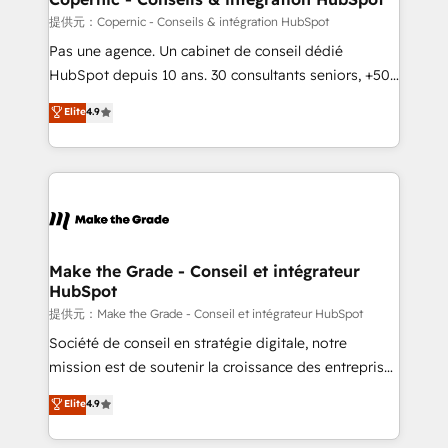
across offices and consulting teams in the UK, USA,
提供元：Copernic - Conseils & intégration HubSpot
Canada, Germany, France, Belgium, Singapore, and
Pas une agence. Un cabinet de conseil dédié
South Africa. Certified compliant with ISO/IEC
HubSpot depuis 10 ans. 30 consultants seniors, +500
27001:2022 and ISO 9001:2015 across all seven
clients, un ROI mesurable. Notre mission : faire de
Elite
4.9
international offices and 175+ employees.
HubSpot un vrai levier de performance pour votre
organisation. Cela passe par la compréhension de
vos processus, la fiabilisation de vos données et
l'alignement de vos équipes — avant même d'ouvrir
la plateforme. Nos domaines d'intervention : -
Intégration & paramétrage HubSpot - Migration CRM
& reprise de données - Stratégie RevOps &
Make the Grade - Conseil et intégrateur
HubSpot
alignement Marketing / Sales - Data, reporting &
tableaux de bord - Onboarding, audit &
提供元：Make the Grade - Conseil et intégrateur HubSpot
optimisation - Intégrations métiers (ERP, téléphonie,
Société de conseil en stratégie digitale, notre
e-commerce) - Formation & accompagnement au
mission est de soutenir la croissance des entreprises
changement Nous intervenons auprès des PME, ETI
B2B à travers l’acquisition de nouveaux clients,
Elite
4.9
et grandes entreprises en France et à l'international,
l'intégration CRM et le développement des revenus
dans des secteurs variés : SaaS, immobilier,
auprès de vos comptes existants. En France et à