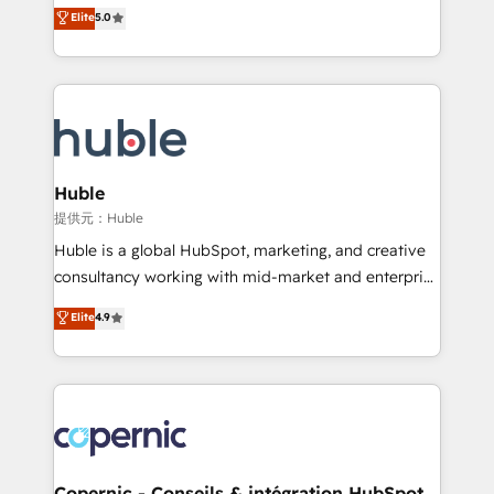
master it. As the creators of the Endless Customers
Elite
5.0
the rare Advanced "Custom Integrations"
System™ (the next evolution of They Ask, You
Accreditation, securely sync data across... 🔄 any
Answer), we’re the only HubSpot partner built
apps, in any direction. Stuck on your old CRM..?
entirely around coaching and training. That means
Migrate | seamlessly off your old CRM onto a clean
we don’t do the work for you; we help you build the
new HubSpot portal with Advanced Website and
skills, processes, and internal team you need to
CRM Migrations using our in-house "HubScrub" Tool.
attract the right buyers, close deals faster, and grow
without outside dependencies. You’ll learn how to: •
Huble
Set up, audit, and organize your HubSpot portal •
提供元：Huble
Get your sales team fully using HubSpot • Track
Huble is a global HubSpot, marketing, and creative
pipeline and revenue across the entire buyer journey
consultancy working with mid-market and enterprise
• Build an in-house marketing team that drives
businesses. We go beyond implementation, shaping
Elite
4.9
growth • Create content and videos that attract
the strategy, processes, and teams that turn
buyers • Use AI to scale smarter Our coaching-led
HubSpot into a genuine growth engine. Named
approach works best for companies that are done
HubSpot's Global Partner of the Year in 2024,
with outsourcing and ready to build something that
consistently ranked among their top 5 partners
lasts. So if you're ready to become the most trusted
worldwide, and with over 15 years in the ecosystem,
voice in your market, let’s talk.
Huble has built a track record that speaks for itself.
One company, one operating model, delivering
Copernic - Conseils & intégration HubSpot