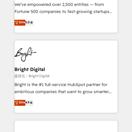
Marketing Enablement HubSpot Impact Award 🏆
We’ve empowered over 2,500 entities — from
2018 Website Design HubSpot Impact Award 🏆2017
Fortune 500 companies to fast-growing startups
Website Design HubSpot Impact Award 🏆2016
and nonprofits — to streamline operations, scale
Elite
5.0
Growth-Driven Design Agency of the Year 🏆2016
revenue, and unlock the full potential of HubSpot.
Sales Enablement HubSpot Impact Award 🏆2015
With deep technical and industry expertise, we fuse
Growth-Driven Design Agency of the Year 🏆2015
automation, integration, and AI innovation to deliver
Became the 5th Agency to reach Diamond 🏆2014
lasting impact. We specialize in: • Turnkey and end-
HubSpot COS Performance Award 🏆2014 HubSpot
to-end HubSpot implementations • Onboarding for
COS Design Award 🏆2013 HubSpot Marketplace
Sales, Service, Marketing & Content Hubs • AI voice
Provider of the Year 🏆2011 Became a HubSpot
and chat agents, predictive automation, and smart
Bright Digital
Partner 📆Founded in 1997
workflows • Salesforce + HubSpot integration •
提供元：Bright Digital
Website design and CMS development • ERP
Bright is the #1 full-service HubSpot partner for
integration: SAP, NetSuite, Microsoft Dynamics, … •
ambitious companies that want to grow smarter.
Data cleansing and CRM migration from any
From HubSpot onboarding, to training, from
Elite
4.9
platform • Client/member portals built on HubSpot •
developing a new website to lead generation and
CaterSuite for the catering industry • Custom and
digital marketing; we do it all (and with great
complex integrations: SAM.gov, GovWin,
results)! In short, our services include: - HubSpot
QuickBooks, PandaDoc, ClickUp, Shopify, Mapsly,
consultancy: onboarding, training, data migration -
WooCommerce, BuilderTrend, and more Experience