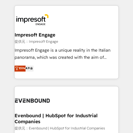
revenue potential by deeply integrating core
business systems, ERP, e-commerce platforms, and
beyond, with HubSpot, and layering Anthropic's
Claude AI across the processes that matter most.
From automating complex workflows to surfacing
Impresoft Engage
insights buried in data, we build intelligent systems
提供元：Impresoft Engage
that think, connect, and scale. Our approach goes
Impresoft Engage is a unique reality in the Italian
beyond configuration. We embed ourselves in our
panorama, which was created with the aim of
clients' operations, understand how their business
putting Customer Experience at the center by
Elite
4.9
actually runs, and architect solutions that make
creating digital environments capable of integrating
technology work harder — so their people don't
people, processes and data. We offer the best
have to. 900+ customers worldwide have trusted
digital solutions on the market, ranging from CRM
Periti to turn their data into diamonds. 💎
processes and technologies to digital strategy, from
marketing automation to online and offline sales
processes through Customer Service Management,
allowing companies to optimize processes and meet
Evenbound | HubSpot for Industrial
Companies
the needs of the customer. We are part of Impresoft
Group, a group of specialized and complementary
提供元：Evenbound | HubSpot for Industrial Companies