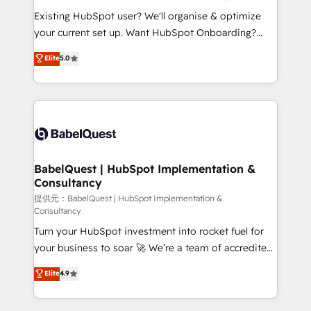
technology, professional services, financial services
Existing HubSpot user? We'll organise & optimize
and industrial sectors. Offices in Johannesburg, Cape
your current set up. Want HubSpot Onboarding?
Town and London. 500+ HubSpot CRM
We'll customise your CRM & automate your business
Elite
5.0
implementations delivered. AI visibility coverage
processes. Welcome to our Profile! We can help
across ChatGPT, Claude, Perplexity, Gemini and
with... • CRM implementation, reports & workflows,
Google AI Overviews. HubSpot Impact Award -
and team training • CRM migration: Salesforce,
Customer First HubSpot Impact Award - Integrations
Pipedrive, Dynamics etc • Technical projects inc.
Innovation HubSpot Impact Award - Platform
Custom API integrations & ERP systems inc. SAP and
Migration Excellence HubSpot Impact Award -
Netsuite A little about us... • Boutique 'Elite' Team (12
Platform Excellence 35+ full-time HubSpot
super skilled members) • 150+ Clients for Sales Hub,
BabelQuest | HubSpot Implementation &
professionals.
Consultancy
Marketing Hub, Service Hub, Data Hub and Website
(CMS) • ISO/IEC 27001:2022, ISO 9001:2015 and
提供元：BabelQuest | HubSpot Implementation &
Consultancy
now... ISO 42001: 2023 certified • Exclusive AI
Turn your HubSpot investment into rocket fuel for
'GuardHub' governance framework, based on ISO
your business to soar 🚀 We’re a team of accredited
42001 - helping you 'organise complexity' 𝗥𝗲𝗮𝗱𝘆
HubSpot experts ready to help you. We can
𝗳𝗼𝗿 𝘁𝗵𝗲 𝗻𝗲𝘅𝘁 𝘀𝘁𝗲𝗽? Click the 👈 '𝗖𝗼𝗻𝘁𝗮𝗰𝘁
Elite
4.9
implement the platform into complex business
𝗯𝘂𝘀𝗶𝗻𝗲𝘀𝘀' button to get in touch (𝘸𝘦'𝘳𝘦 𝘴𝘶𝘱𝘦𝘳
environments, optimise what you've got and make
𝘳𝘦𝘴𝘱𝘰𝘯𝘴𝘪𝘷𝘦)