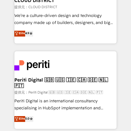
CLOUD DISTRICT
creativity. Our multicultural team works in Spanish,
提供元：CLOUD DISTRICT
Portuguese, and English to design scalable strategies
We’re a culture-driven design and technology
that drive measurable growth. 🌎 Highlights: • 10+
company made up of builders, designers, and big
years as a HubSpot partner. • 2023 Impact Awards:
thinkers. We blend strategy, design, and
Elite
4.9
Platform Migration Excellence. • Top 3 Partner of the
development—always fueled by curiosity—to turn
Year LATAM 2022, 2023, 2024, 2025. • Partner of the
ideas, opportunities, and challenges into meaningful
Year 2024. • Organizer of Aliados.ai (AI, marketing &
experiences. To us, technology is more than just
tech global congress). 👉 Ready to scale your
code; it’s about creating things that are useful, cool,
business with HubSpot? Let Cebra’s experts help
and—most importantly—simple. That’s why we lean
you grow faster, smarter, and with impact.
into bold ideas and shape them into thoughtful
products and strategies that actually make a
Periti Digital 🇬🇧 🇺🇸 🇮🇪 🇨🇦 🇩🇪 🇳🇱
🇵🇹
difference.
提供元：Periti Digital 🇬🇧 🇺🇸 🇮🇪 🇨🇦 🇩🇪 🇳🇱 🇵🇹
Periti Digital is an international consultancy
specialising in HubSpot implementation and
Antropic's Claude business transformation, with
Elite
5.0
offices in Dublin, Munich, Rotterdam, Lisbon, and
New York. We help organisations unlock their full