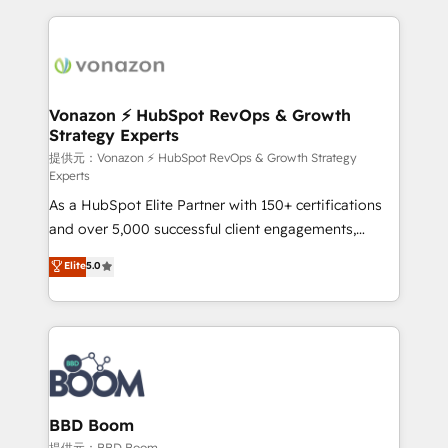
industrie, éducation, banque & assurance, transport
l'international, nous travaillons avec des ETI
& logistique.
ambitieuses, des grands groupes voulant aller au-
delà d’une simple transformation digitale et des
startups florissantes. Nos 3 grandes expertises sont :
➤ L’intégration de CRM et de méthodologie RevOps
Vonazon ⚡ HubSpot RevOps & Growth
Strategy Experts
pour aligner les équipes marketing, commerciales et
support client (data migration, synchronisation API,
提供元：Vonazon ⚡ HubSpot RevOps & Growth Strategy
Experts
audit et maintenance) ➤ La création de sites internet
As a HubSpot Elite Partner with 150+ certifications
de conversion qui transforment les visiteurs en
and over 5,000 successful client engagements,
opportunités d'affaires ➤ La mise en place de
Vonazon turns marketing complexity into
stratégies d'acquisition marketing (SEO, SEA,
Elite
5.0
measurable, scalable growth. From onboarding to
inbound, automatisation marketing, ABM, IA,
enterprise-grade campaigns, our in-house team
emailing) Informations clés : - 10 ans d'expérience -
builds scalable strategies that drive long-term
100+ intégrations CRM HubSpot réussies - 40
revenue. ⚙️ HubSpot Integration & Optimization •
experts conseil - 150 certifications HubSpot
Seamless CRM, CMS, and automation setup •
cumulées
Complex platform migrations and data cleanups •
Custom APIs and third-party integrations 📈 End-to-
BBD Boom
End Revenue Acceleration • Lifecycle marketing and
提供元：BBD Boom