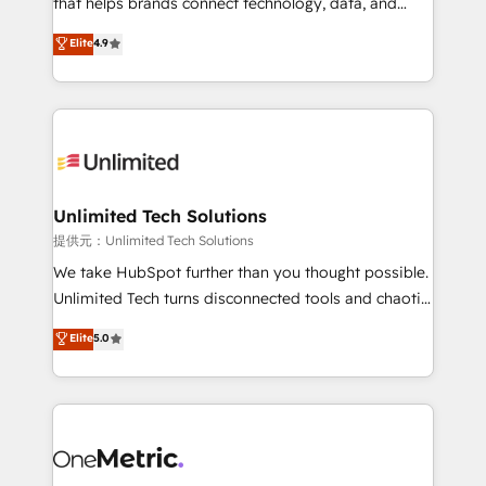
that helps brands connect technology, data, and
optimize the revenue lifecycle—lead generation to
creativity to achieve measurable results. Founded in
Elite
4.9
retention—by refining processes and eliminating
Barcelona and operating across Spain, LATAM, and
inefficiencies. Using HubSpot tools and data-driven
the UK, we support global companies in building
strategies, we create scalable solutions that
smarter marketing, sales, and customer success
maximize profitability and adapt to your goals.
strategies. As the only HubSpot Elite Partner in
Iberia (Spain & Portugal), we combine human insight
with intelligent automation to drive sustainable
growth. Our multidisciplinary team designs solutions
Unlimited Tech Solutions
that simplify complexity, boost performance, and
提供元：Unlimited Tech Solutions
turn innovation into real impact. 🌍 Highlights •
We take HubSpot further than you thought possible.
HubSpot Partner since 2012 • 2022 EMEA Impact
Unlimited Tech turns disconnected tools and chaotic
Award: Best Integration • 150+ successful HubSpot
processes into a seamless, high-performing revenue
Elite
5.0
projects • Clients in 30+ industries • Proprietary
engine. We combine RevOps strategy with deep
technology for integrations • Multilingual team:
technical execution to help teams scale faster—with
English, Spanish, Portuguese & Italian 👉 Grow
cleaner data, smarter automation, and more
smarter with AI and HubSpot.
predictable revenue. Specialties: · HubSpot
Implementation & Migration · Native & Custom
Integrations · Custom Development · CPQ & FSM ·