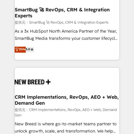
定の代行ではなく、設計の責任」を引き受け、部門横断
"accelerating a mess." ⚙️ Elite Engineering & AI
の統合・浸透・変革管理を実行します。 ▸ CMS戦略設
Scalable Architecture: Zero-technical-debt setup
SmartBug 🚀 RevOps, CRM & Integration
計・構築：リード獲得・CVR・SEOを前提にした情報設
Experts
across all Hubs, validated by our 7 HubSpot
計・導線設計・テンプレート設計をContent Hubで一体
Accreditations. AI-Powered RevOps: Breeze AI,
提供元：SmartBug 🚀 RevOps, CRM & Integration Experts
提供。 ▸ 既存CRM・MAからの移行支援：Salesforce・
custom AI agents, and high-integrity migrations for
As a 3x HubSpot North America Partner of the Year,
Marketo・Pardot等からの移行、カスタム設計、履歴
total reporting clarity. Security & Compliance: SOC 2
SmartBug Media transforms your customer lifecycle
データ移行と活用設計まで。 ▸ AEO対応：ChatGPT・
Type I and HIPAA attested for enterprise-grade data
into a revenue engine. Our unified ecosystem
Elite
5.0
Perplexity等のAI検索からの流入・引用を前提にコンテ
security. 🏆 Why Bluleadz? GTM OS Partner | 16+
includes specialized divisions Globalia (AI &
ンツとサイト構造を最適化。 🏆 なぜ100incを選ぶの
Years Experience | 1,000+ Five-Star Reviews
Software) and Point Success Media (Paid Media),
か？ ✓ HubSpot Eliteパートナー認定 ✓ HubSpotアワ
making this the official home for all three brands. 🔄
ード受賞・HUGリーダー ✓ ISO27001:2022 /
Implementation & Integration - Seamless migrations
ISO9001:2015 取得 ✓ 400社以上の導入実績 ✓
and system integrations powered by Globalia’s
HubSpot大百科 出版 CRM・AI活用に関するご相談、現
technical development team. - 19 HubSpot-certified
状整理の壁打ちなど、構想段階からお気軽にお問い合わ
trainers to drive platform adoption. 📈 Revenue
CRM Implementations, RevOps, AEO + Web,
せください。
Demand Gen
Generation - Full-funnel marketing and high-
performance advertising via Point Success Media. -
提供元：CRM Implementations, RevOps, AEO + Web, Demand
Gen
Expert deployment of Breeze AI and custom agents
New Breed is where go-to-market teams partner to
to automate growth. 🏆 Elite Excellence - 8 platform
unlock growth, scale, and transformation. We help
accreditations and deep HIPAA-compliance