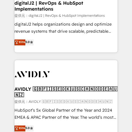
digitalJ2 | RevOps & HubSpot
Implementations
提供元：digitalJ2 | RevOps & HubSpot Implementations
digitalJ2 helps organizations design and optimize
revenue systems that drive scalable, predictable
growth. As a triple-accredited HubSpot Solutions
Elite
5.0
Partner, we specialize in both strategic RevOps
planning and hands-on technical execution - building
the operational foundation companies need to
thrive. Industries we specialize in: - Manufacturing -
Healthcare - Financial Services - Managed IT (MSP) -
Franchises - Professional Services - And more! How
we help: ✔️ Full HubSpot implementations and portal
AVIDLY 🇬🇧🇫🇮🇸🇪🇩🇰🇺🇸🇨🇦🇳🇴🇩🇪🇦🇺
🇳🇿
optimization ✔️ Data migrations, CRM architecture,
and reporting foundations ✔️ Custom integrations
提供元：AVIDLY 🇬🇧🇫🇮🇸🇪🇩🇰🇺🇸🇨🇦🇳🇴🇩🇪🇦🇺🇳🇿
and workflow automation ✔️ User adoption
HubSpot’s 5x Global Partner of the Year and 2024
programs, training, and enablement Through project-
EMEA & APAC Partner of the Year. The world’s most
based engagements and ongoing RevOps
experienced and fully accredited HubSpot Solutions
Elite
5.0
partnerships, we guide organizations through the
Partner. 🚀 With 2,750+ HubSpot projects delivered