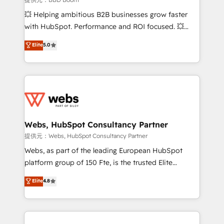
pipeline growth programs • Sales enablement tools
💥 Helping ambitious B2B businesses grow faster
and CRM optimization • Retention strategies with
with HubSpot. Performance and ROI focused. 💥
customer journey mapping 🏅 Elite-Level HubSpot
BBD Boom is the HubSpot partner that can help you
Elite
5.0
Execution • 750+ onboardings and 2,000+
to HubSpot Better. We work with your teams to
implementations • Deep expertise across marketing,
solve all your HubSpot challenges and improve user
sales, and service hubs • Built-in flexibility for
adoption, sales process and marketing results.
startups to global brands
Services 📚 Onboarding your team to HubSpot for
the first time 🔧 Designing and optimising your
HubSpot set-up for better results 🌐 Website design
and build using HubSpot 🔌 Integrating HubSpot
Webs, HubSpot Consultancy Partner
with other systems 🎓 Training your teams to be
提供元：Webs, HubSpot Consultancy Partner
HubSpot pros 📊 Lead generation services using
Webs, as part of the leading European HubSpot
HubSpot Why us? - SIX HubSpot Accreditations -
platform group of 150 Fte, is the trusted Elite
awarded by HubSpot after a rigorous process for
HubSpot CRM Partner offering you a roadmap on
Elite
4.8
CRM, Solutions Architecture, Onboarding , Data
maximizing EBITDA and achieving Commercial
Migration, Custom Integration & Platform
Excellence. With our targeted processes, we
Enablement -Onboarded over 500 businesses to
strengthen your digital transformation and minimize
HubSpot -Top 1% of partners worldwide -In-house
costs. As HubSpot's Advanced Accredited CRM