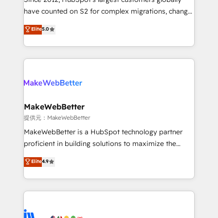
starting at $1,5k 💵 - Speed: Launch in 14 days ⚡ -
have counted on S2 for complex migrations, change
Global: 250 professionals across five continents 🌐 -
management, systems integration, and creative
Scale: Fastest tiering Elite HubSpot Partner 🪴 -
Elite
5.0
solutions that deliver measurable impact and
Sales Hub: More implementations than any other
transform brand experiences As one of the few full-
Partner 💻 - Migrations: We convert Salesforce
service creative agencies in the HubSpot
addicts to HubSpot evangelists 🧡 Don't hire a
ecosystem, we blend strategy, technology, & award-
marketing agency for an Ops problem. Don't hire a
winning design to build scalable, globally
technical agency for a growth problem. Hire a
regionalized HubSpot websites, integrated
partner built to solve both.
marketing campaigns, & RevOps frameworks that
MakeWebBetter
fuel long-term success We connect the entire
提供元：MakeWebBetter
customer lifecycle through seamless integrations,
MakeWebBetter is a HubSpot technology partner
ensure long-term adoption with change-
proficient in building solutions to maximize the
management programs, and align marketing, sales,
operational efficiency of HubSpot. The fastest-
Elite
4.9
and service to drive sustainable growth With 6 key
growing tech-enabler & facilitator, MakeWebBetter,
HubSpot accreditations and experience across
hands you the blend of HubSpot expertise &
hundreds of organizations in dozens of industries,
eminent solutions & integrations. Trust us to
there’s a good chance one of our globally integrated
streamline your HubSpot experience. 🚀HubSpot
teams has worked with clients just like you Let’s
Elite Partners with 10+ years of HubSpot experience