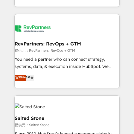
revenue maturity model - delivering the right
and 370+ specialists across EMEA, APAC and NAM,
improvements at the right time so operations
we de-risk complex CRM programmes and
evolve strategically and sustainably as the business
accelerate ROI across every HubSpot Hub. 🧭 From
grows.
multi-region migrations to AI-powered automation,
we turn complexity into clarity, human at global
scale. 🏆 HubSpot’s CEO called us “the partner of the
RevPartners: RevOps + GTM
future.” Others agree it is proof of trust built through
提供元：RevPartners: RevOps + GTM
measurable impact.
You need a partner who can connect strategy,
systems, data, & execution inside HubSpot. We
bridge the gap where most agencies fall short by
Elite
5.0
combining GTM strategy with technical execution to
solve the right problem with the right solution. As the
only firm in the world to hold Elite Partner
Accreditations with both HubSpot and Clay, our
clients gain a unique advantage in CRM architecture,
pipeline generation, data intelligence, and go-to-
Salted Stone
market execution. Why B2B Businesses Choose RP: -
提供元：Salted Stone
Secure: Soc2 compliant 🛡️ - Pricing: Implementations
Since 2012, HubSpot’s largest customers globally