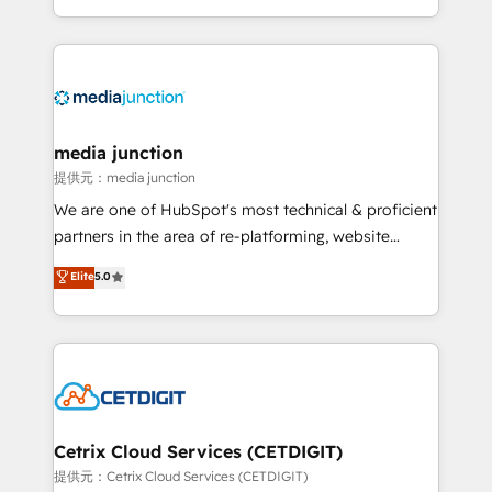
and customer success strategies, utilizing RevOps
methodologies. As Latin America's largest HubSpot
partner and a global leader in education market, we
offer unparalleled insights. Operating in five
countries—Brazil, UAE (Abu Dhabi/Dubai/Sharjah),
Mexico, USA, and Portugal—we've executed over a
media junction
hundred successful operations. Our approach,
提供元：media junction
rooted in RevOps principles, integrates analysis,
We are one of HubSpot's most technical & proficient
training, planning, and qualification. Leveraging
partners in the area of re-platforming, website
technology, data analytics, CRM optimization, and
design & development. We specialize in multi-hub
Elite
5.0
inbound marketing tactics, we focus on
implementations for mid-market & enterprise
understanding, nurturing, and converting leads.
companies. We are woman-owned, powered by
Partner with us to unlock your business's full
coffee, and we ❤️ dogs. We produce award-winning
potential and achieve sustained growth in today's
work for our clients. 🏆2023 Technical Expertise
competitive market.
Impact Award 🏆2022 Technical Expertise Impact
Award 🏆2022 Platform Migration Excellence Impact
Award 🏆2020 Elite Solutions Partner 🏆2019
Cetrix Cloud Services (CETDIGIT)
Integrations HubSpot Impact Award 🏆2019
提供元：Cetrix Cloud Services (CETDIGIT)