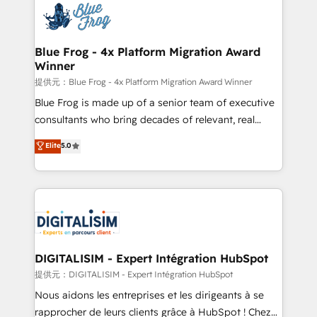
team of 25+ experts Contact us today to help you
Implementation partner, we provide expertise to
get more from your investment in HubSpot.
drive your business forward. Since 2015 we are fully
www.bbdboom.com
dedicated to HubSpot and with an experienced
Blue Frog - 4x Platform Migration Award
Winner
team (50+), we work with reputable companies in
B2B sectors such as manufacturing, SaaS and
提供元：Blue Frog - 4x Platform Migration Award Winner
business services. We prepare a customized
Blue Frog is made up of a senior team of executive
business case that demonstrates the value and
consultants who bring decades of relevant, real
impact of your digital transformation, including a
world experience to our client engagements. "Blue
Elite
5.0
detailed financial rationale with a focus on ROI and
Frog is a top, trusted partner in HubSpot's
TCO. As a trusted extension of your team, we
ecosystem for a reason. Their team brings over a
believe in the power of partnership. Together, we
decade of experience to the table, along with deep
embark on a transformational journey that sets your
knowledge of the HubSpot platform and strategies
business up for long-term success. Unlock your
for driving growth. They are committed to helping
business. If not now, when?
our customers grow and finding solutions that fit
their unique business needs. We are thrilled to have
DIGITALISIM - Expert Intégration HubSpot
Blue Frog in the HubSpot ecosystem leading the
提供元：DIGITALISIM - Expert Intégration HubSpot
way for customers!" - Yamini Rangan, CEO of
Nous aidons les entreprises et les dirigeants à se
HubSpot “Our experience with the team at Blue Frog
rapprocher de leurs clients grâce à HubSpot ! Chez