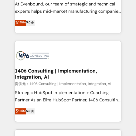
companies that divide their offer into 4
At Evenbound, our team of strategic and technical
Competence Centers: Smart Manufacturing,
experts helps mid-market manufacturing companies
Customer First, Enabling Technologies & Security.
achieve real growth. We specialize in delivering
Elite
5.0
The synergies generated by these integrations,
tailored solutions that drive results by leveraging
together with the combination of talents, skills,
HubSpot’s platform and data to fuel success.
solutions and services, have allowed the group to
Technical Solutions: - HubSpot Technical Consulting -
build an unrivaled offering portfolio on the market
HubSpot CRM Implementation - HubSpot
to accompany companies on their digital
Onboarding - Data Migration & Integrations -
transformation journey.
Technical Audit & Optimization Strategic Solutions: -
Revenue Operations - Inbound Marketing -
1406 Consulting | Implementation,
Integration, AI
Outbound Marketing - HubSpot CMS Website
Design & Development We empower our clients to
提供元：1406 Consulting | Implementation, Integration, AI
reach their full potential by providing transparent,
Strategic HubSpot Implementation + Coaching
relationship-driven support. With over 300 HubSpot
Partner As an Elite HubSpot Partner, 1406 Consulting
certifications and accreditations, we deliver both the
helps mid-market revenue teams transform how
Elite
5.0
technical know-how and strategic guidance you
they sell, market, and serve. We don't just build your
need to succeed.
HubSpot—we teach your team to own it, then stay
to help you keep winning. What We Do ⚙️ CRM