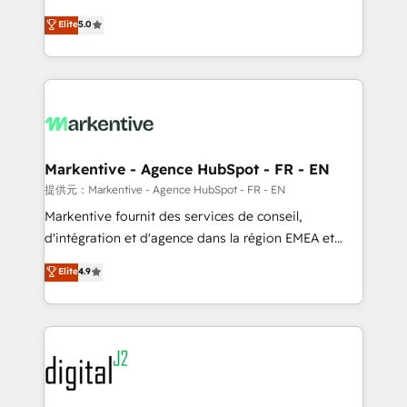
companies activate HubSpot’s AI-powered
expertise. - A team of 250+ experts dedicated to
Elite
5.0
customer platform and operationalize HubSpot’s
your resilient growth.
Loop Marketing framework through expert-led
services, smart agents, and purpose-built apps,
tailored to your business. Together, we unlock
results, fast. ⚙️CRM & RevOps: Align all Hubs to your
buyer journey for clean data, scalability, & reporting.
🎯Demand Gen & ABM: Drive pipeline with inbound,
Markentive - Agence HubSpot - FR - EN
ABM, AEO, SEO, & paid media. 👩‍💻Web Design:
提供元：Markentive - Agence HubSpot - FR - EN
Build high-performing websites with UX, messaging,
Markentive fournit des services de conseil,
& conversion strategy that drive results. 🤖AI
d'intégration et d'agence dans la région EMEA et
Strategy: Activate Breeze Agents, configure HubSpot
North America. Avec plus de 115 experts en
Elite
4.9
AI, & maximize AEO with tailored AI services. 🧩
marketing automation, Growth, Revops, CRM et
Integrations: Extend HubSpot with custom
webdesign. Markentive is both a consulting firm, a
integrations, hosting, & maintenance.
digital agency and an integrator. With over 115
experts in marketing automation, growth, revops,
CRM and webdesign (We focus on EMEA - USA
customers).