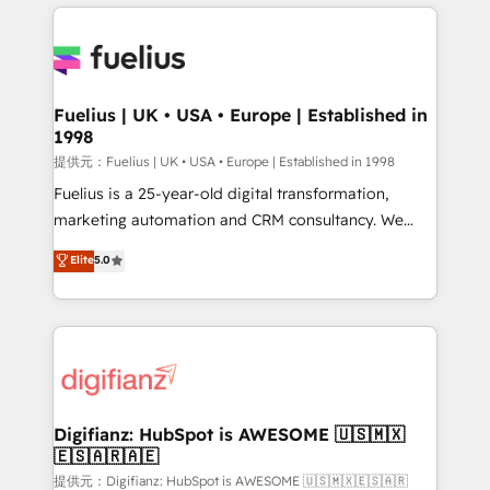
sure you can actually use it, build your website in
HubSpot or create an inbound marketing strategy
for you and execute it on HubSpot. We are on the
G-Cloud 14 CCS (Crown Commercial Service)
framework, meaning we've been accredited by
Fuelius | UK • USA • Europe | Established in
1998
HubSpot and vetted by the CCS, which means we
can support public sector companies as well the
提供元：Fuelius | UK • USA • Europe | Established in 1998
other ones listed in our profile. Our services: -
Fuelius is a 25-year-old digital transformation,
HubSpot implementation - HubSpot CMS website
marketing automation and CRM consultancy. We
build We can do lots of things. But everything we do
enable mid-market and enterprise clients to
Elite
5.0
is there for you to: - Grow revenue, and run your
maximise their return from digital and fuel their
business more efficiently - Build stronger
growth. We modernise platforms, streamline
relationships with customers - Make better
operations that are causing inefficiencies, improve
decisions with data - Find a new voice and reach
customer experiences, integrate systems, and
more people - Get the most out of your HubSpot
supercharge revenue operations Key services: • CRM
investment
Implementation • Systems Integration • Digital
Transformation / Web Development • RevOps &
Digifianz: HubSpot is AWESOME 🇺🇸🇲🇽
🇪🇸🇦🇷🇦🇪
Sales Consulting • Marketing Automation What
makes us different? 🚀 Top 0.5% of global HubSpot
提供元：Digifianz: HubSpot is AWESOME 🇺🇸🇲🇽🇪🇸🇦🇷