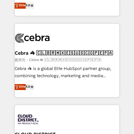
tailored apps, workflows, and configurations. We are
house team of certified CRM architects, experts,
Elite
5.0
SOC 2 Type II and ISO 27001 certified, reinforcing
developers, designers, and marketers handles all
our commitment to data security and compliance. At
aspects of your HubSpot. ✨ 400+ global clients ✨
OneMetric, we help revenue teams focus on the
100+ seamless migrations from 15+ different CRMs
OneMetric that matters most: revenue.
✨ 100,000+ hours in HubSpot projects, 75+ full Hub
implementations, and 5,000+ pages ✨ CS: Clients
generating 7-digit MRR from inbound campaigns ✨
CS: 245% organic growth & +751% new visitors for a
Cebra 🦓 🇨🇱🇧🇷🇲🇽🇪🇸🇺🇸🇨🇴🇵🇪🇵🇦
full-funnel HubSpot project ✨ CS: 415% conversion
提供元：Cebra 🦓 🇨🇱🇧🇷🇲🇽🇪🇸🇺🇸🇨🇴🇵🇪🇵🇦
boost with a new HubSpot site Recognized leaders:
Cebra 🦓 is a global Elite HubSpot partner group,
🏆 HubSpot Platform Migration Impact Award 🏆
combining technology, marketing and media
Clutch HubSpot Global Leader 🏆 Finalist: HubSpot
expertise across Latin America and Southern
Elite
5.0
Inbound Campaign of the Year 🏆 Gold AVA Digital
Europe, with teams across 7 countries. Born in Chile,
Award for Best Website 🌟 Accreditations: CRM
we combine local insight with international reach to
Implementation, HubSpot Content Experience, CRM
help businesses grow through technology, creativity,
Data Migration & Custom Integration
AI and strategy. For over 12 years, we’ve delivered
500+ HubSpot implementations, building end-to-
end solutions that integrate CRM, AI automation,
inbound and loop marketing, content, and digital