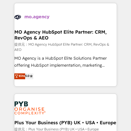
certifications, we are part of the most certified
extensive HubSpot, sales, marketing, service and
Canadian agencies, and we both hold Onboarding
integrations expertise to lead your team on their
Accreditations. Based in Canada (coast to coast), our
HubSpot journey, design and implement your
services are offered in both English & French.
processes and skilfully bring your revenue
infrastructure to life. Our collaborative approach
MO Agency HubSpot Elite Partner: CRM,
RevOps & AEO
keeps you in control whilst we plan and support the
route to your revenue goals. We have successfully
提供元：MO Agency HubSpot Elite Partner: CRM, RevOps &
AEO
supported over 500 organisations with HubSpot
MO Agency is a HubSpot Elite Solutions Partner
implementation, optimisation, training, and
offering HubSpot implementation, marketing
adoption assurance. Our tried and tested Roadmap
automation, CRM and RevOps consulting, data
methodology will ensure that you receive the best
Elite
5.0
architecture, sales enablement, lifecycle automation,
deployment experience possible. Whether you are
lead scoring and revenue reporting. HubSpot,
new to HubSpot or seeking to turn around a poor
Salesforce and integrated enterprise stacks. Digital
install, our team have the change management
Marketing, Answer Engine Optimisation, and
expertise to deliver the solutions you need.
Generative Engine Optimisation (AI Search),
HubSpot Content Hub, WordPress development,
B2B SEO, paid media, and content. We work with
Plus Your Business (PYB) UK • USA • Europe
enterprise and growth-led companies across
提供元：Plus Your Business (PYB) UK • USA • Europe