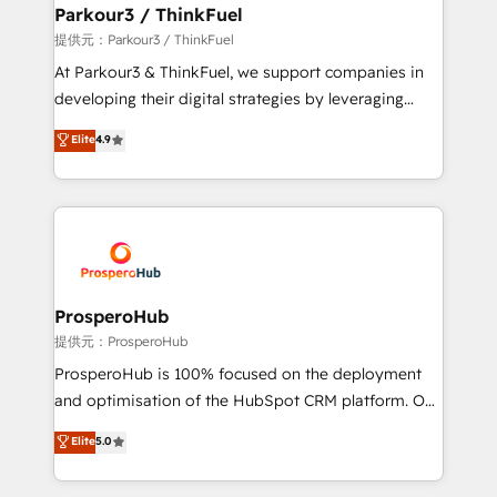
companies scale faster and smarter. 🔹 BOOMS:
Parkour3 / ThinkFuel
Demand generation for all your buyers With BOOMS,
提供元：Parkour3 / ThinkFuel
you invest in 100% of your buyers, accelerating your
At Parkour3 & ThinkFuel, we support companies in
growth and positioning yourself as an undisputed
developing their digital strategies by leveraging
leader. 🔹 BOOST: Optimize your digital
technologies and automating their marketing and
Elite
4.9
transformation process A methodology designed to
sales processes to generate growth. Our offer spans
implement HubSpot effectively and optimize your
from Strategy to Operations. We specialize in CRM
digital processes. 🔹 Trusted by Industry Leaders
onboarding and implementation, web design, sales
With an average rating of 4.9/5 and a proven track
& marketing automation, and digital marketing. With
record of business transformation, our growth-first
extensive experience working with tech companies
approach has helped brands dominate their
and manufacturers since 2002, we are committed to
markets.
empowering our clients and developing their
ProsperoHub
autonomy. Get to grips with HubSpot through
提供元：ProsperoHub
guided implementation and seamless integration of
ProsperoHub is 100% focused on the deployment
the CRM platform into your digital ecosystem. Would
and optimisation of the HubSpot CRM platform. Our
you like support in deploying your inbound
highly experienced team of solutions experts will
Elite
5.0
marketing strategy? We'll provide support tailored
ensure that you achieve maximum adoption and
to your needs and sales objectives. With 125+
ROI from your HubSpot investment. Use our