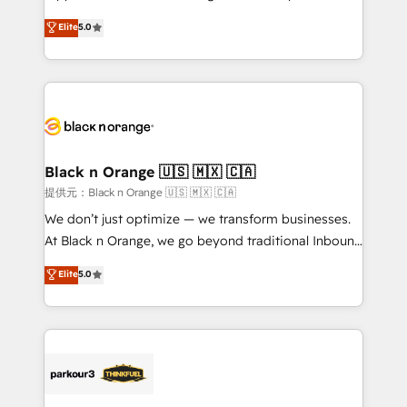
has been nothing short of extraordinary. Their years
DIGITALISIM, nous avons l'intime conviction que la
Elite
5.0
of experience and quality of skilled staff has earned
réussite des entreprises passe par l’innovation web,
them a trusted reputation within the HubSpot
le marketing digital, et la relation client ! C'est
ecosystem as a reliable partner capable of delivering
pourquoi, nos experts sont à la fois capables de
remarkable experiences for our most sophisticated
gérer votre projet de création de site internet, votre
clients.” - Brian Garvey, VP, Solutions Partner
référencement, votre stratégie digitale et le pilotage
Program, HubSpot.
et l'intégration d'HubSpot ! Les grandes phases d'un
projet HubSpot avec DIGITALISIM : 🧽 Nettoyage,
Black n Orange 🇺🇸 🇲🇽 🇨🇦
migration et intégration des bases de données. 🚀
提供元：Black n Orange 🇺🇸 🇲🇽 🇨🇦
Développement des interfaces avec vos logiciels
We don’t just optimize — we transform businesses.
métiers ⚙️ Configuration de la plateforme HubSpot
At Black n Orange, we go beyond traditional Inbound
📈 Configuration de rapports et tableaux de bord 🤝
Marketing with our exclusive methodologies:
Elite
5.0
Book Process & Guidelines utilisateurs 🎓
BOOMS and BOOST. Together, they form a powerful
Formations des utilisateurs
combination that has driven success for over 800
businesses worldwide. As Elite HubSpot Partners, we
specialize in crafting high-performance growth
strategies that integrate data-driven marketing,
automation, and revenue intelligence to help