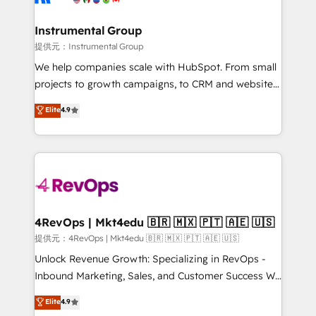
explore whether S2 is the partner you’ve been
🤝HubSpot Premier Integration partner 🤝Google
looking for...and get your next big initiative moving!
Premier Partner 2023 🌟5 HubSpot Accreditations 🌟
Instrumental Group
Won HubSpot Theme Challenge 2021 🌟INBOUND’19
提供元：Instrumental Group
HubSpot Rising Star Why us? Harnessing the full
We help companies scale with HubSpot. From small
potential of the powerful HubSpot CRM. ✔️A team of
projects to growth campaigns, to CRM and websites.
HubSpot experts backed by over 10+ years of
Hire an agency that's experienced in every inch of
Elite
4.9
HubSpot experience ✔️Flexible pricing models —
HubSpot and willing to work hand-in-hand with your
Hourly-fee (assigned one Dedicated HubSpot
team to simplify the complex and build a better
Admin); Monthly-fee (HubSpot Admin + Project
experience for your team and customers.
Manager); and Fixed Project Cost (as per
requirement). ✔️Helped over 25,000+ customers so
far with our HubSpot solutions. ✔️Bespoke apps &
on-demand bundle services. Connect with us today!
4RevOps | Mkt4edu 🇧🇷 🇲🇽 🇵🇹 🇦🇪 🇺🇸
提供元：4RevOps | Mkt4edu 🇧🇷 🇲🇽 🇵🇹 🇦🇪 🇺🇸
Unlock Revenue Growth: Specializing in RevOps -
Inbound Marketing, Sales, and Customer Success We
specialize in driving revenue growth for companies
Elite
4.9
across industries through tailored marketing, sales,