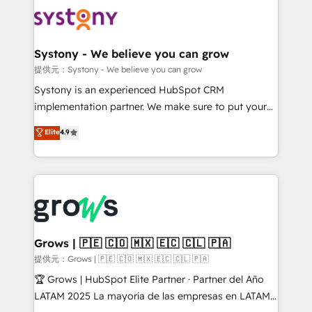
Implementations across Marketing, Sales, Service,
Data & Content 📈 Sales & Marketing Alignment +
Revenue Team Enablement 🤖 Breeze AI & Custom
Agent Creation 🔄 Custom Integrations & Data
Systony - We believe you can grow
Migration Why 1406 We become part of your team.
提供元：Systony - We believe you can grow
Your team learns while we build. We fix what others
Systony is an experienced HubSpot CRM
broke. Built for mid-market reality—practical
implementation partner. We make sure to put your
solutions that work with your actual headcount and
organization's needs and goals first and think along
Elite
4.9
constraints. By the Numbers 🏆 Top 1% of all
with your organization. We are only satisfied once
HubSpot partners 🔄 Top 5% globally in client
you are too. Why Systony? - 20+ years of
retention 📅 8+ years of consistent results since 2017
experience with CRM, Marketing, Sales & Service
Who We Serve Revenue teams, marketing leaders,
implementations - 500+ successful onboardings -
and sales ops at mid-market companies ready to
Own back-end developers - Complex data
move beyond spreadsheets into unified systems
migrations (e.g. Salesforce, MS Dynamics, Perfect
that drive real business results.
View, SuperOffice) - Custom integrations (e.g. MS
Grows | 🇵🇪 🇨🇴 🇲🇽 🇪🇨 🇨🇱 🇵🇦
Business Central, Navision, AX, SAP, Exact, AFAS) We
提供元：Grows | 🇵🇪 🇨🇴 🇲🇽 🇪🇨 🇨🇱 🇵🇦
focus on growing B2B companies in the SME sector
🏆 Grows | HubSpot Elite Partner · Partner del Año
such as manufacturing, SaaS, business services and
LATAM 2025 La mayoría de las empresas en LATAM
wholesaler companies. As an experienced HubSpot