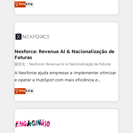
no tienen un problema de herramientas. Tienen un
Elite
4.9
partner, we know how important user adoption is.
problema de orden. Equipos desalineados, datos
That's why we have developed a step-by-step
dispersos y procesos que dependen de personas
implementation process that focuses on user
clave — no de sistemas. Eso frena el crecimiento,
adoption. We’re experts on connecting data,
aunque tengas buena tecnología y ganas de escalar.
technology and people with each other. Together we
⚙️ Grows ordena los procesos comerciales, alinea
strive for optimal customer processes and
marketing, ventas y servicio, e implementa HubSpot
experiences. Systony – We believe you can grow!
de forma que genera resultados reales desde las
Nexforce: Revenue AI & Nacionalização de
Faturas
primeras semanas — no meses. 🤝 No entregamos
proyectos y nos vamos. Nos quedamos como
提供元：Nexforce: Revenue AI & Nacionalização de Faturas
socios estratégicos, ayudando a sostener y escalar
A Nexforce ajuda empresas a implementar otimizar
lo que construimos juntos. Porque crecer sin orden
e operar a HubSpot com mais eficiência e
no es crecer — es solo moverse rápido. 🌎
previsibilidade de receita. Combinamos Revenue
Elite
5.0
Operamos en Colombia, Perú, México, Ecuador,
Operations (RevOps) e Inteligência Artificial para
Chile, Panamá, Bolivia, Argentina y República
estruturar processos integrar sistemas organizar
Dominicana — con experiencia real en educación,
dados e automatizar operações. O objetivo é
retail, salud, banca, bienes raíces, construcción y
transformar a HubSpot em um verdadeiro sistema
B2B. ✅ Crece con orden. Crece con Grows.
operacional de receita conectando equipes
tecnologia e dados em uma operação integrada.