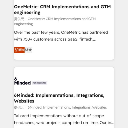
Reporting & Analytics · GTM Architecture · Sales &
OneMetric: CRM Implementations and GTM
engineering
Marketing Enablement If you’re ready to elevate
HubSpot from “just your CRM” to your growth
提供元：OneMetric: CRM Implementations and GTM
engineering
infrastructure—let’s talk.
Over the past few years, OneMetric has partnered
with 750+ customers across SaaS, fintech,
healthcare, real estate, and other industries. With
Elite
4.9
150+ HubSpot-certified experts, we deliver scalable
solutions to complex GTM and RevOps challenges.
Our Expertise 🔹 Onboarding & Implementation:
Accredited HubSpot Partner, ensuring smooth setup
tailored to your GTM motion. 🔹 Migrations:
Accredited HubSpot Partner, ensuring migration
from other CRMs to HubSpot without data loss or
6Minded: Implementations, Integrations,
Websites
downtime. 🔹 RevOps Strategy: Align teams,
processes, and data to drive revenue efficiency. 🔹
提供元：6Minded: Implementations, Integrations, Websites
Integrations: Connect HubSpot with your tech stack
Tailored implementations without out-of-scope
for better adoption. 🔹 Custom Solutions: Build
headaches, web projects completed on time. Our in-