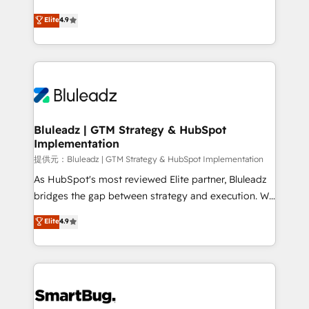
integrity. ➤ Implementation: Configure HubSpot to
ティブ・エージェンシーとして、HubSpot Eliteの実装
Elite
4.9
run your revenue process. Sales, marketing, and
力で顧客フロント業務を再設計します。 💡 100inc は何
service wired together. ➤ AI and Integrations: Layer
をする会社か？ HubSpotを共通基盤に、AIエージェン
Breeze AI, custom agents, and APIs to remove
トを組み込んだ顧客フロント業務（マーケティング・営
manual work. ➤ Ongoing Management: Monthly
業・CS）を組織全体で設計・実装する日本のAIネイテ
tune-ups, feature rollouts, adoption coaching. Buying
ィブ・エージェンシーです。事業部・グループ会社・部
HubSpot, switching to it, or reviving a stale portal?
門が分立する組織で、データと業務プロセスのサイロ化
We are built for the work.
を、CRMを軸とした全社共通基盤に再構築します。意
Bluleadz | GTM Strategy & HubSpot
Implementation
思決定者・PMO・現場担当者に並走します。 1️⃣
HubSpot導入・活用支援 顧客データの一元化から、
提供元：Bluleadz | GTM Strategy & HubSpot Implementation
GTMの見える化・自動化まで。全Hub統合運用、デー
As HubSpot's most reviewed Elite partner, Bluleadz
タ品質設計、グループ横断のCRM統合に対応します。
bridges the gap between strategy and execution. We
2️⃣ AIエージェント組織構築 営業・マーケティング業務
don't just "set up tools" — we install the GTM
Elite
4.9
の一部をAIが自律実行する組織への移行を設計・実装。
Operating System (GTM OS) to align your leadership
Breeze・Claude等をHubSpotと連携させ、役割定義・
and engineer a portal that drives predictable
運用ルール・成果指標まで含めて設計します。 3️⃣ 全社
revenue velocity. 🚀 GTM Strategy & Alignment
DX × AI推進のPMO伴走支援 複数部門をまたぐDX×AI変
Workshops & Sprints: Identify "Valleys of Death"
革を、構想から実装・定着までPMOとして主導。「設
stalling growth. Fix your ICP, Math, and Story to stop