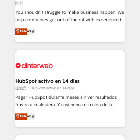
🇦🇪
agencies ⚙️ The strongest technical ability and
You shouldn't struggle to make business happen. We
integration capabilities 💼 Consultative, long-term
help companies get out of the rut with experienced,
partners who will embed ourselves into your
process-oriented teams implementing HubSpot
business, processes and systems 🏢 We specialise in
Elite
4.9
Marketing, Sales, Service, CMS and Operations Hub,
working with mid-market and enterprise
so selling and actually engaging with your customers
organisations, global organisations and those with
feels easy and pain-free. We are a top ranked
complex use cases 🏆 CRM Implementation,
HubSpot Elite Partner, winner of Rookie of the Year
Platform Enablement, Custom Integration and
and Customer First Awards, 4.9/5 rating in HubSpot
Onboarding Accredited 🔐 ISO27001 & ISO9001
Reviews and 4.9/5 rating in Clutch Reviews. Digifianz
Certified
helps the following industries: logistics & 3PL, home
HubSpot activo en 14 días
improvement & construction, branding and
提供元：HubSpot activo en 14 días
commercialization, real estate, health, education,
Pagar HubSpot durante meses sin ver resultados
SaaS, Software Dev & IT and consulting, make the
frustra a cualquiera. Y casi nunca es culpa de la
most out of their HubSpot experience operating in
herramienta: es del enfoque con el que se
Elite
4.8
the United States, EU, UAE, Mexico and Latin
implementó. Trabajamos con un catálogo de +80
America. From casual user to super fan: make
casos de uso: cada uno resuelve un problema
HubSpot an experience you LOVE!
concreto de tu operación en HubSpot. La entrega