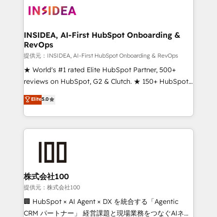
INSIDEA, AI-First HubSpot Onboarding &
RevOps
提供元：INSIDEA, AI-First HubSpot Onboarding & RevOps
★ World's #1 rated Elite HubSpot Partner, 500+
reviews on HubSpot, G2 & Clutch. ★ 150+ HubSpot
Certified Experts & Trainers across the team ★
Elite
5.0
1,500+ implementations across five continents ★ AI-
First, RevOps-led, Onboarding obsessed ★
Company of the Year 2024/25 INSIDEA helps
growing companies turn HubSpot into a revenue
engine. We onboard your team, migrate your data,
and build AI-powered workflows that drive adoption
from week one, in your time zone. What we do ➤
株式会社100
Onboarding: Live in weeks, with workflows built
提供元：株式会社100
around your business, not a template. ➤ Migration:
🏢 HubSpot × AI Agent × DX を統合する「Agentic
Move from any legacy CRM. Zero downtime, full data
CRM パートナー」 経営課題と現場業務をつなぐAIネイ