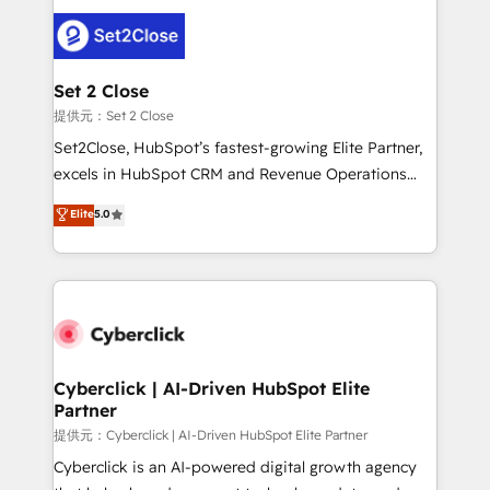
toma de 1 a 3 semanas por caso, abordamos varios
en paralelo cuando tiene sentido, y siempre
confirmamos resultados antes de seguir avanzando.
Empiezas a ver resultados antes de que termine el
Set 2 Close
mes. 🏆 HubSpot Partner of the Year 2022, máximo
提供元：Set 2 Close
reconocimiento del ecosistema. Elite Solutions
Set2Close, HubSpot’s fastest-growing Elite Partner,
Partner, el nivel más alto. +700 clientes
excels in HubSpot CRM and Revenue Operations
implementados en LATAM, Marcas como Hyatt,
(RevOps) services to boost B2B sales and growth.
Elite
5.0
Hospital ABC, Hogares Unión, Yves Rocher,
As a top HubSpot Elite Partner, we specialize in
MacStore, Café Britt, Bella Piel, confiaron en
custom HubSpot CRM solutions. Our experts design,
nosotros para impulsar la eficiencia de sus procesos
implement, and optimize systems to enhance user
en HubSpot. No necesitas tener todas las
experience, functionality, and adoption across sales,
respuestas para empezar. Te ayudamos a identificar
marketing, and service teams. From setup to
el primer caso de uso que más impacto te dará.
refinement, we streamline workflows, improve lead
Solo continúas si ves valor real en los primeros 14
management, and speed up deal closures. With 500+
Cyberclick | AI-Driven HubSpot Elite
días.
Partner
projects completed, our Agile approach ensures your
HubSpot CRM drives measurable results. Our
提供元：Cyberclick | AI-Driven HubSpot Elite Partner
RevOps services align your sales, marketing, and
Cyberclick is an AI-powered digital growth agency
customer success teams for peak performance. We