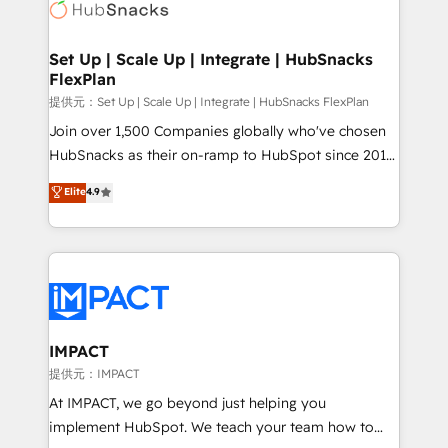
HubSpot development: websites, custom modules,
the difference — reach out to see how AI + HubSpot
integrations - Marketing & sales solutions: digital
can transform your business.
marketing, advertising, campaigns, content and
Set Up | Scale Up | Integrate | HubSnacks
FlexPlan
design We connect people, data and technology to
improve customer experiences. With our bright
提供元：Set Up | Scale Up | Integrate | HubSnacks FlexPlan
people, exciting ideas and can-do mentality, we
Join over 1,500 Companies globally who've chosen
ensure revenue growth on a daily basis. So tell us
HubSnacks as their on-ramp to HubSpot since 2014
your challenge; our passionate and growth driven
Simple pay-as-you-go plans that accelerate value...
Elite
4.9
team of 100+ experts is ready for you! Driving digital
1️⃣ Set Up | Onboarding New or Check-fixing existing
growth | www.brightdigital.com
HubSpot portals 2️⃣ Scale Up | 100% HubSpot Task
Execution... Global 24/7 ... All Experts 3️⃣ Integrate |
your entire Tech Stack with Custom Integrations
Slash months from your API Integration project... ⬅️
Click "Contact Business" ⬅️ to access 150+ Kickstart
Integration templates that put HubSpot in the center
IMPACT
of your tech stack, syncing... 🛍️ Shopify or
提供元：IMPACT
WooCommerce 💲 Stripe or Paypal 💰 Sage or
At IMPACT, we go beyond just helping you
Netsuite 🤖 Google or Microsoft ✍️ DocuSign or
implement HubSpot. We teach your team how to
PandaDoc 🌐 Avalara or Quaderno HubSnacks holds