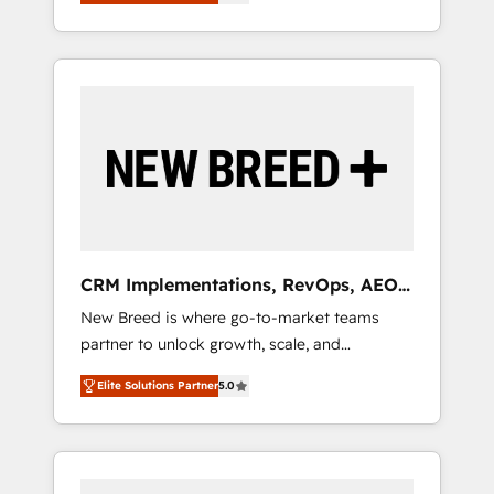
unified ecosystem includes specialized
OS Partner | 16+ Years Experience | 1,000+
とサイト構造を最適化。 🏆 なぜ100incを選ぶ
divisions Globalia (AI & Software) and Point
Five-Star Reviews
のか？ ✓ HubSpot Eliteパートナー認定 ✓
Success Media (Paid Media), making this the
HubSpotアワード受賞・HUGリーダー ✓
official home for all three brands. 🔄
ISO27001:2022 / ISO9001:2015 取得 ✓ 400社
Implementation & Integration - Seamless
以上の導入実績 ✓ HubSpot大百科 出版 CRM・
migrations and system integrations powered
AI活用に関するご相談、現状整理の壁打ちな
by Globalia’s technical development team. -
ど、構想段階からお気軽にお問い合わせくださ
19 HubSpot-certified trainers to drive
い。
platform adoption. 📈 Revenue Generation -
Full-funnel marketing and high-performance
advertising via Point Success Media. - Expert
CRM Implementations, RevOps, AEO
deployment of Breeze AI and custom agents
+ Web, Demand Gen
New Breed is where go-to-market teams
to automate growth. 🏆 Elite Excellence - 8
partner to unlock growth, scale, and
platform accreditations and deep HIPAA-
transformation. We help companies activate
compliance expertise. - A team of 250+
Elite Solutions Partner
5.0
HubSpot’s AI-powered customer platform
experts dedicated to your resilient growth.
and operationalize HubSpot’s Loop
Marketing framework through expert-led
services, smart agents, and purpose-built