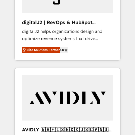
digitalJ2 | RevOps & HubSpot
Implementations
digitalJ2 helps organizations design and
optimize revenue systems that drive
scalable, predictable growth. As a triple-
Elite Solutions Partner
5.0
accredited HubSpot Solutions Partner, we
specialize in both strategic RevOps planning
and hands-on technical execution - building
the operational foundation companies need
to thrive. Industries we specialize in: -
Manufacturing - Healthcare - Financial
Services - Managed IT (MSP) - Franchises -
Professional Services - And more! How we
help: ✔️ Full HubSpot implementations and
portal optimization ✔️ Data migrations, CRM
architecture, and reporting foundations ✔️
AVIDLY 🇬🇧🇫🇮🇸🇪🇩🇰🇺🇸🇨🇦🇳🇴
Custom integrations and workflow