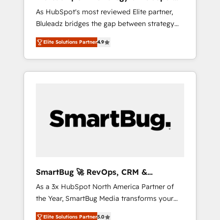
ら、GTMの見える化・自動化まで。全Hub統合
Implementation
As HubSpot's most reviewed Elite partner,
運用、データ品質設計、グループ横断のCRM統
Bluleadz bridges the gap between strategy
合に対応します。 2️⃣ AIエージェント組織構築
and execution. We don't just "set up tools" —
営業・マーケティング業務の一部をAIが自律実
Elite Solutions Partner
4.9
we install the GTM Operating System (GTM
行する組織への移行を設計・実装。Breeze・
OS) to align your leadership and engineer a
Claude等をHubSpotと連携させ、役割定義・運
portal that drives predictable revenue
用ルール・成果指標まで含めて設計します。 3️⃣
velocity. 🚀 GTM Strategy & Alignment
全社DX × AI推進のPMO伴走支援 複数部門をま
Workshops & Sprints: Identify "Valleys of
たぐDX×AI変革を、構想から実装・定着まで
Death" stalling growth. Fix your ICP, Math,
PMOとして主導。「設定の代行ではなく、設計
and Story to stop "accelerating a mess." ⚙️
の責任」を引き受け、部門横断の統合・浸透・
Elite Engineering & AI Scalable Architecture:
変革管理を実行します。 ▸ CMS戦略設計・構
Zero-technical-debt setup across all Hubs,
築：リード獲得・CVR・SEOを前提にした情報
validated by our 7 HubSpot Accreditations.
設計・導線設計・テンプレート設計をContent
AI-Powered RevOps: Breeze AI, custom AI
Hubで一体提供。 ▸ 既存CRM・MAからの移行
SmartBug 🚀 RevOps, CRM &
agents, and high-integrity migrations for total
支援：Salesforce・Marketo・Pardot等からの
Integration Experts
As a 3x HubSpot North America Partner of
reporting clarity. Security & Compliance: SOC
移行、カスタム設計、履歴データ移行と活用設
the Year, SmartBug Media transforms your
2 Type I and HIPAA attested for enterprise-
計まで。 ▸ AEO対応：ChatGPT・Perplexity等
customer lifecycle into a revenue engine. Our
grade data security. 🏆 Why Bluleadz? GTM
のAI検索からの流入・引用を前提にコンテンツ
Elite Solutions Partner
5.0