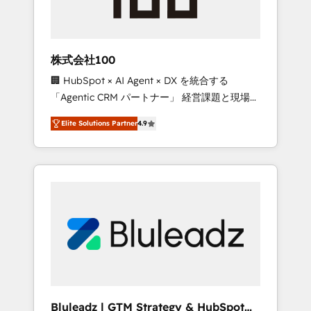
drive adoption from week one, in your time
zone. What we do ➤ Onboarding: Live in
weeks, with workflows built around your
business, not a template. ➤ Migration: Move
株式会社100
from any legacy CRM. Zero downtime, full
🏢 HubSpot × AI Agent × DX を統合する
data integrity. ➤ Implementation: Configure
「Agentic CRM パートナー」 経営課題と現場業
HubSpot to run your revenue process. Sales,
務をつなぐAIネイティブ・エージェンシーとし
marketing, and service wired together. ➤ AI
Elite Solutions Partner
4.9
て、HubSpot Eliteの実装力で顧客フロント業務
and Integrations: Layer Breeze AI, custom
を再設計します。 💡 100inc は何をする会社
agents, and APIs to remove manual work. ➤
か？ HubSpotを共通基盤に、AIエージェントを
Ongoing Management: Monthly tune-ups,
組み込んだ顧客フロント業務（マーケティン
feature rollouts, adoption coaching. Buying
グ・営業・CS）を組織全体で設計・実装する日
HubSpot, switching to it, or reviving a stale
本のAIネイティブ・エージェンシーです。事業
portal? We are built for the work.
部・グループ会社・部門が分立する組織で、デ
ータと業務プロセスのサイロ化を、CRMを軸と
した全社共通基盤に再構築します。意思決定
者・PMO・現場担当者に並走します。 1️⃣
HubSpot導入・活用支援 顧客データの一元化か
Bluleadz | GTM Strategy & HubSpot