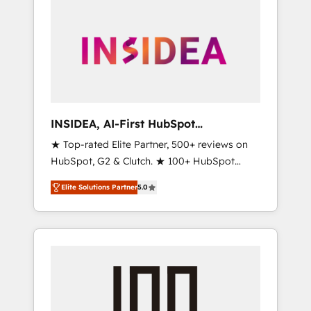
INSIDEA, AI-First HubSpot
Onboarding & RevOps
★ Top-rated Elite Partner, 500+ reviews on
HubSpot, G2 & Clutch. ★ 100+ HubSpot
Certified Experts & Trainers across the team
Elite Solutions Partner
5.0
★ 1,500+ implementations across five
continents ★ AI-First, RevOps-led,
Onboarding obsessed ★ Company of the
Year 2024/25 INSIDEA helps growing
companies turn HubSpot into a revenue
engine. We onboard your team, migrate your
data, and build AI-powered workflows that