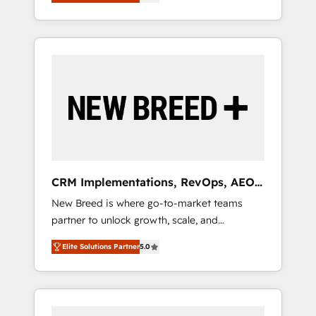
unified ecosystem includes specialized
OS Partner | 16+ Years Experience | 1,000+
とサイト構造を最適化。 🏆 なぜ100incを選ぶ
divisions Globalia (AI & Software) and Point
Five-Star Reviews
のか？ ✓ HubSpot Eliteパートナー認定 ✓
Success Media (Paid Media), making this the
HubSpotアワード受賞・HUGリーダー ✓
official home for all three brands. 🔄
ISO27001:2022 / ISO9001:2015 取得 ✓ 400社
Implementation & Integration - Seamless
以上の導入実績 ✓ HubSpot大百科 出版 CRM・
migrations and system integrations powered
AI活用に関するご相談、現状整理の壁打ちな
by Globalia’s technical development team. -
ど、構想段階からお気軽にお問い合わせくださ
19 HubSpot-certified trainers to drive
い。
platform adoption. 📈 Revenue Generation -
Full-funnel marketing and high-performance
advertising via Point Success Media. - Expert
CRM Implementations, RevOps, AEO
deployment of Breeze AI and custom agents
+ Web, Demand Gen
New Breed is where go-to-market teams
to automate growth. 🏆 Elite Excellence - 8
partner to unlock growth, scale, and
platform accreditations and deep HIPAA-
transformation. We help companies activate
compliance expertise. - A team of 250+
Elite Solutions Partner
5.0
HubSpot’s AI-powered customer platform
experts dedicated to your resilient growth.
and operationalize HubSpot’s Loop
Marketing framework through expert-led
services, smart agents, and purpose-built