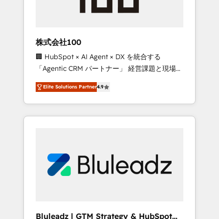
drive adoption from week one, in your time
zone. What we do ➤ Onboarding: Live in
weeks, with workflows built around your
business, not a template. ➤ Migration: Move
株式会社100
from any legacy CRM. Zero downtime, full
🏢 HubSpot × AI Agent × DX を統合する
data integrity. ➤ Implementation: Configure
「Agentic CRM パートナー」 経営課題と現場業
HubSpot to run your revenue process. Sales,
務をつなぐAIネイティブ・エージェンシーとし
marketing, and service wired together. ➤ AI
Elite Solutions Partner
4.9
て、HubSpot Eliteの実装力で顧客フロント業務
and Integrations: Layer Breeze AI, custom
を再設計します。 💡 100inc は何をする会社
agents, and APIs to remove manual work. ➤
か？ HubSpotを共通基盤に、AIエージェントを
Ongoing Management: Monthly tune-ups,
組み込んだ顧客フロント業務（マーケティン
feature rollouts, adoption coaching. Buying
グ・営業・CS）を組織全体で設計・実装する日
HubSpot, switching to it, or reviving a stale
本のAIネイティブ・エージェンシーです。事業
portal? We are built for the work.
部・グループ会社・部門が分立する組織で、デ
ータと業務プロセスのサイロ化を、CRMを軸と
した全社共通基盤に再構築します。意思決定
者・PMO・現場担当者に並走します。 1️⃣
HubSpot導入・活用支援 顧客データの一元化か
Bluleadz | GTM Strategy & HubSpot