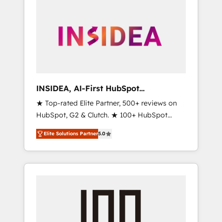
INSIDEA, AI-First HubSpot
Onboarding & RevOps
★ Top-rated Elite Partner, 500+ reviews on
HubSpot, G2 & Clutch. ★ 100+ HubSpot
Certified Experts & Trainers across the team
Elite Solutions Partner
5.0
★ 1,500+ implementations across five
continents ★ AI-First, RevOps-led,
Onboarding obsessed ★ Company of the
Year 2024/25 INSIDEA helps growing
companies turn HubSpot into a revenue
engine. We onboard your team, migrate your
data, and build AI-powered workflows that