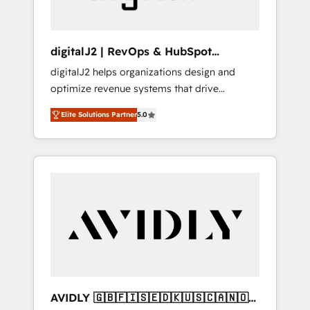
digitalJ2 | RevOps & HubSpot
Implementations
digitalJ2 helps organizations design and
optimize revenue systems that drive
scalable, predictable growth. As a triple-
Elite Solutions Partner
5.0
accredited HubSpot Solutions Partner, we
specialize in both strategic RevOps planning
and hands-on technical execution - building
the operational foundation companies need
to thrive. Industries we specialize in: -
Manufacturing - Healthcare - Financial
Services - Managed IT (MSP) - Franchises -
Professional Services - And more! How we
help: ✔️ Full HubSpot implementations and
portal optimization ✔️ Data migrations, CRM
architecture, and reporting foundations ✔️
AVIDLY 🇬🇧🇫🇮🇸🇪🇩🇰🇺🇸🇨🇦🇳🇴
Custom integrations and workflow