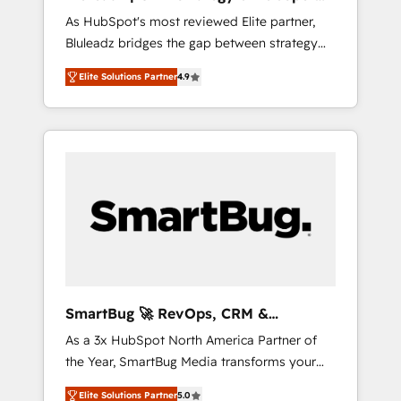
ら、GTMの見える化・自動化まで。全Hub統合
Implementation
As HubSpot's most reviewed Elite partner,
運用、データ品質設計、グループ横断のCRM統
Bluleadz bridges the gap between strategy
合に対応します。 2️⃣ AIエージェント組織構築
and execution. We don't just "set up tools" —
営業・マーケティング業務の一部をAIが自律実
Elite Solutions Partner
4.9
we install the GTM Operating System (GTM
行する組織への移行を設計・実装。Breeze・
OS) to align your leadership and engineer a
Claude等をHubSpotと連携させ、役割定義・運
portal that drives predictable revenue
用ルール・成果指標まで含めて設計します。 3️⃣
velocity. 🚀 GTM Strategy & Alignment
全社DX × AI推進のPMO伴走支援 複数部門をま
Workshops & Sprints: Identify "Valleys of
たぐDX×AI変革を、構想から実装・定着まで
Death" stalling growth. Fix your ICP, Math,
PMOとして主導。「設定の代行ではなく、設計
and Story to stop "accelerating a mess." ⚙️
の責任」を引き受け、部門横断の統合・浸透・
Elite Engineering & AI Scalable Architecture:
変革管理を実行します。 ▸ CMS戦略設計・構
Zero-technical-debt setup across all Hubs,
築：リード獲得・CVR・SEOを前提にした情報
validated by our 7 HubSpot Accreditations.
設計・導線設計・テンプレート設計をContent
AI-Powered RevOps: Breeze AI, custom AI
Hubで一体提供。 ▸ 既存CRM・MAからの移行
SmartBug 🚀 RevOps, CRM &
agents, and high-integrity migrations for total
支援：Salesforce・Marketo・Pardot等からの
Integration Experts
As a 3x HubSpot North America Partner of
reporting clarity. Security & Compliance: SOC
移行、カスタム設計、履歴データ移行と活用設
the Year, SmartBug Media transforms your
2 Type I and HIPAA attested for enterprise-
計まで。 ▸ AEO対応：ChatGPT・Perplexity等
customer lifecycle into a revenue engine. Our
grade data security. 🏆 Why Bluleadz? GTM
のAI検索からの流入・引用を前提にコンテンツ
Elite Solutions Partner
5.0