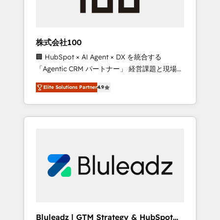
drive adoption from week one, in your time
zone. What we do ➤ Onboarding: Live in
weeks, with workflows built around your
business, not a template. ➤ Migration: Move
株式会社100
from any legacy CRM. Zero downtime, full
🏢 HubSpot × AI Agent × DX を統合する
data integrity. ➤ Implementation: Configure
「Agentic CRM パートナー」 経営課題と現場業
HubSpot to run your revenue process. Sales,
務をつなぐAIネイティブ・エージェンシーとし
marketing, and service wired together. ➤ AI
Elite Solutions Partner
4.9
て、HubSpot Eliteの実装力で顧客フロント業務
and Integrations: Layer Breeze AI, custom
を再設計します。 💡 100inc は何をする会社
agents, and APIs to remove manual work. ➤
か？ HubSpotを共通基盤に、AIエージェントを
Ongoing Management: Monthly tune-ups,
組み込んだ顧客フロント業務（マーケティン
feature rollouts, adoption coaching. Buying
グ・営業・CS）を組織全体で設計・実装する日
HubSpot, switching to it, or reviving a stale
本のAIネイティブ・エージェンシーです。事業
portal? We are built for the work.
部・グループ会社・部門が分立する組織で、デ
ータと業務プロセスのサイロ化を、CRMを軸と
した全社共通基盤に再構築します。意思決定
者・PMO・現場担当者に並走します。 1️⃣
HubSpot導入・活用支援 顧客データの一元化か
Bluleadz | GTM Strategy & HubSpot