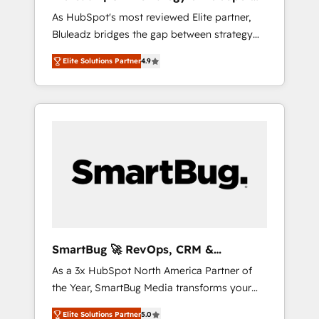
ら、GTMの見える化・自動化まで。全Hub統合
Implementation
As HubSpot's most reviewed Elite partner,
運用、データ品質設計、グループ横断のCRM統
Bluleadz bridges the gap between strategy
合に対応します。 2️⃣ AIエージェント組織構築
and execution. We don't just "set up tools" —
営業・マーケティング業務の一部をAIが自律実
Elite Solutions Partner
4.9
we install the GTM Operating System (GTM
行する組織への移行を設計・実装。Breeze・
OS) to align your leadership and engineer a
Claude等をHubSpotと連携させ、役割定義・運
portal that drives predictable revenue
用ルール・成果指標まで含めて設計します。 3️⃣
velocity. 🚀 GTM Strategy & Alignment
全社DX × AI推進のPMO伴走支援 複数部門をま
Workshops & Sprints: Identify "Valleys of
たぐDX×AI変革を、構想から実装・定着まで
Death" stalling growth. Fix your ICP, Math,
PMOとして主導。「設定の代行ではなく、設計
and Story to stop "accelerating a mess." ⚙️
の責任」を引き受け、部門横断の統合・浸透・
Elite Engineering & AI Scalable Architecture:
変革管理を実行します。 ▸ CMS戦略設計・構
Zero-technical-debt setup across all Hubs,
築：リード獲得・CVR・SEOを前提にした情報
validated by our 7 HubSpot Accreditations.
設計・導線設計・テンプレート設計をContent
AI-Powered RevOps: Breeze AI, custom AI
Hubで一体提供。 ▸ 既存CRM・MAからの移行
SmartBug 🚀 RevOps, CRM &
agents, and high-integrity migrations for total
支援：Salesforce・Marketo・Pardot等からの
Integration Experts
As a 3x HubSpot North America Partner of
reporting clarity. Security & Compliance: SOC
移行、カスタム設計、履歴データ移行と活用設
the Year, SmartBug Media transforms your
2 Type I and HIPAA attested for enterprise-
計まで。 ▸ AEO対応：ChatGPT・Perplexity等
customer lifecycle into a revenue engine. Our
grade data security. 🏆 Why Bluleadz? GTM
のAI検索からの流入・引用を前提にコンテンツ
Elite Solutions Partner
5.0