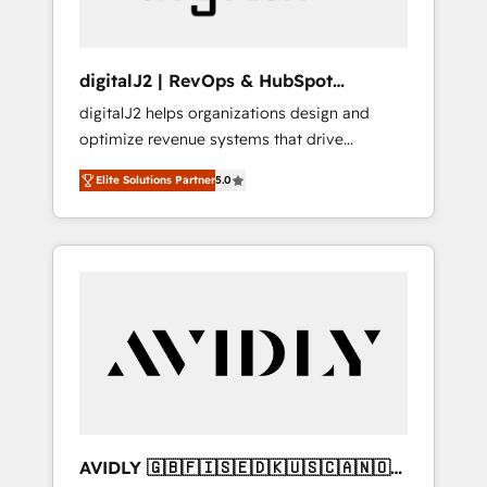
digitalJ2 | RevOps & HubSpot
Implementations
digitalJ2 helps organizations design and
optimize revenue systems that drive
scalable, predictable growth. As a triple-
Elite Solutions Partner
5.0
accredited HubSpot Solutions Partner, we
specialize in both strategic RevOps planning
and hands-on technical execution - building
the operational foundation companies need
to thrive. Industries we specialize in: -
Manufacturing - Healthcare - Financial
Services - Managed IT (MSP) - Franchises -
Professional Services - And more! How we
help: ✔️ Full HubSpot implementations and
portal optimization ✔️ Data migrations, CRM
architecture, and reporting foundations ✔️
AVIDLY 🇬🇧🇫🇮🇸🇪🇩🇰🇺🇸🇨🇦🇳🇴
Custom integrations and workflow