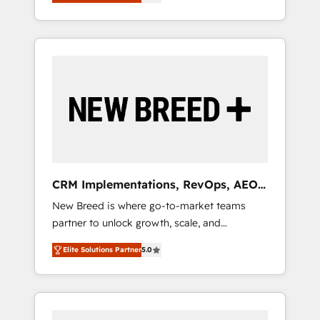
unified ecosystem includes specialized
OS Partner | 16+ Years Experience | 1,000+
とサイト構造を最適化。 🏆 なぜ100incを選ぶ
divisions Globalia (AI & Software) and Point
Five-Star Reviews
のか？ ✓ HubSpot Eliteパートナー認定 ✓
Success Media (Paid Media), making this the
HubSpotアワード受賞・HUGリーダー ✓
official home for all three brands. 🔄
ISO27001:2022 / ISO9001:2015 取得 ✓ 400社
Implementation & Integration - Seamless
以上の導入実績 ✓ HubSpot大百科 出版 CRM・
migrations and system integrations powered
AI活用に関するご相談、現状整理の壁打ちな
by Globalia’s technical development team. -
ど、構想段階からお気軽にお問い合わせくださ
19 HubSpot-certified trainers to drive
い。
platform adoption. 📈 Revenue Generation -
Full-funnel marketing and high-performance
advertising via Point Success Media. - Expert
CRM Implementations, RevOps, AEO
deployment of Breeze AI and custom agents
+ Web, Demand Gen
New Breed is where go-to-market teams
to automate growth. 🏆 Elite Excellence - 8
partner to unlock growth, scale, and
platform accreditations and deep HIPAA-
transformation. We help companies activate
compliance expertise. - A team of 250+
Elite Solutions Partner
5.0
HubSpot’s AI-powered customer platform
experts dedicated to your resilient growth.
and operationalize HubSpot’s Loop
Marketing framework through expert-led
services, smart agents, and purpose-built