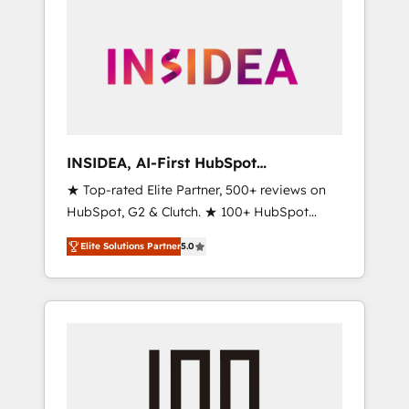
INSIDEA, AI-First HubSpot
Onboarding & RevOps
★ Top-rated Elite Partner, 500+ reviews on
HubSpot, G2 & Clutch. ★ 100+ HubSpot
Certified Experts & Trainers across the team
Elite Solutions Partner
5.0
★ 1,500+ implementations across five
continents ★ AI-First, RevOps-led,
Onboarding obsessed ★ Company of the
Year 2024/25 INSIDEA helps growing
companies turn HubSpot into a revenue
engine. We onboard your team, migrate your
data, and build AI-powered workflows that