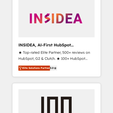
INSIDEA, AI-First HubSpot
Onboarding & RevOps
★ Top-rated Elite Partner, 500+ reviews on
HubSpot, G2 & Clutch. ★ 100+ HubSpot
Certified Experts & Trainers across the team
Elite Solutions Partner
5.0
★ 1,500+ implementations across five
continents ★ AI-First, RevOps-led,
Onboarding obsessed ★ Company of the
Year 2024/25 INSIDEA helps growing
companies turn HubSpot into a revenue
engine. We onboard your team, migrate your
data, and build AI-powered workflows that