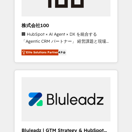
drive adoption from week one, in your time
zone. What we do ➤ Onboarding: Live in
weeks, with workflows built around your
business, not a template. ➤ Migration: Move
株式会社100
from any legacy CRM. Zero downtime, full
🏢 HubSpot × AI Agent × DX を統合する
data integrity. ➤ Implementation: Configure
「Agentic CRM パートナー」 経営課題と現場業
HubSpot to run your revenue process. Sales,
務をつなぐAIネイティブ・エージェンシーとし
marketing, and service wired together. ➤ AI
Elite Solutions Partner
4.9
て、HubSpot Eliteの実装力で顧客フロント業務
and Integrations: Layer Breeze AI, custom
を再設計します。 💡 100inc は何をする会社
agents, and APIs to remove manual work. ➤
か？ HubSpotを共通基盤に、AIエージェントを
Ongoing Management: Monthly tune-ups,
組み込んだ顧客フロント業務（マーケティン
feature rollouts, adoption coaching. Buying
グ・営業・CS）を組織全体で設計・実装する日
HubSpot, switching to it, or reviving a stale
本のAIネイティブ・エージェンシーです。事業
portal? We are built for the work.
部・グループ会社・部門が分立する組織で、デ
ータと業務プロセスのサイロ化を、CRMを軸と
した全社共通基盤に再構築します。意思決定
者・PMO・現場担当者に並走します。 1️⃣
HubSpot導入・活用支援 顧客データの一元化か
Bluleadz | GTM Strategy & HubSpot