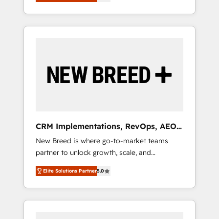
unified ecosystem includes specialized
OS Partner | 16+ Years Experience | 1,000+
とサイト構造を最適化。 🏆 なぜ100incを選ぶ
divisions Globalia (AI & Software) and Point
Five-Star Reviews
のか？ ✓ HubSpot Eliteパートナー認定 ✓
Success Media (Paid Media), making this the
HubSpotアワード受賞・HUGリーダー ✓
official home for all three brands. 🔄
ISO27001:2022 / ISO9001:2015 取得 ✓ 400社
Implementation & Integration - Seamless
以上の導入実績 ✓ HubSpot大百科 出版 CRM・
migrations and system integrations powered
AI活用に関するご相談、現状整理の壁打ちな
by Globalia’s technical development team. -
ど、構想段階からお気軽にお問い合わせくださ
19 HubSpot-certified trainers to drive
い。
platform adoption. 📈 Revenue Generation -
Full-funnel marketing and high-performance
advertising via Point Success Media. - Expert
CRM Implementations, RevOps, AEO
deployment of Breeze AI and custom agents
+ Web, Demand Gen
New Breed is where go-to-market teams
to automate growth. 🏆 Elite Excellence - 8
partner to unlock growth, scale, and
platform accreditations and deep HIPAA-
transformation. We help companies activate
compliance expertise. - A team of 250+
Elite Solutions Partner
5.0
HubSpot’s AI-powered customer platform
experts dedicated to your resilient growth.
and operationalize HubSpot’s Loop
Marketing framework through expert-led
services, smart agents, and purpose-built