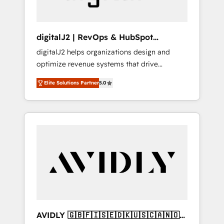
digitalJ2 | RevOps & HubSpot
Implementations
digitalJ2 helps organizations design and
optimize revenue systems that drive
scalable, predictable growth. As a triple-
Elite Solutions Partner
5.0
accredited HubSpot Solutions Partner, we
specialize in both strategic RevOps planning
and hands-on technical execution - building
the operational foundation companies need
to thrive. Industries we specialize in: -
Manufacturing - Healthcare - Financial
Services - Managed IT (MSP) - Franchises -
Professional Services - And more! How we
help: ✔️ Full HubSpot implementations and
portal optimization ✔️ Data migrations, CRM
architecture, and reporting foundations ✔️
AVIDLY 🇬🇧🇫🇮🇸🇪🇩🇰🇺🇸🇨🇦🇳🇴
Custom integrations and workflow