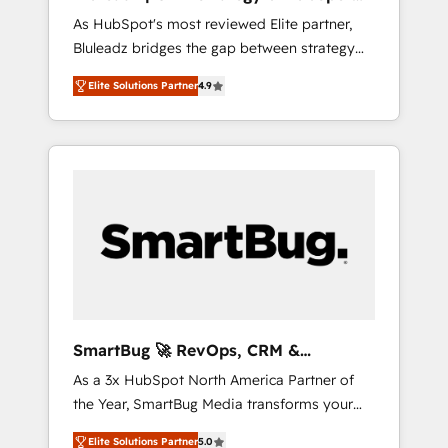
ら、GTMの見える化・自動化まで。全Hub統合
Implementation
As HubSpot's most reviewed Elite partner,
運用、データ品質設計、グループ横断のCRM統
Bluleadz bridges the gap between strategy
合に対応します。 2️⃣ AIエージェント組織構築
and execution. We don't just "set up tools" —
営業・マーケティング業務の一部をAIが自律実
Elite Solutions Partner
4.9
we install the GTM Operating System (GTM
行する組織への移行を設計・実装。Breeze・
OS) to align your leadership and engineer a
Claude等をHubSpotと連携させ、役割定義・運
portal that drives predictable revenue
用ルール・成果指標まで含めて設計します。 3️⃣
velocity. 🚀 GTM Strategy & Alignment
全社DX × AI推進のPMO伴走支援 複数部門をま
Workshops & Sprints: Identify "Valleys of
たぐDX×AI変革を、構想から実装・定着まで
Death" stalling growth. Fix your ICP, Math,
PMOとして主導。「設定の代行ではなく、設計
and Story to stop "accelerating a mess." ⚙️
の責任」を引き受け、部門横断の統合・浸透・
Elite Engineering & AI Scalable Architecture:
変革管理を実行します。 ▸ CMS戦略設計・構
Zero-technical-debt setup across all Hubs,
築：リード獲得・CVR・SEOを前提にした情報
validated by our 7 HubSpot Accreditations.
設計・導線設計・テンプレート設計をContent
AI-Powered RevOps: Breeze AI, custom AI
Hubで一体提供。 ▸ 既存CRM・MAからの移行
SmartBug 🚀 RevOps, CRM &
agents, and high-integrity migrations for total
支援：Salesforce・Marketo・Pardot等からの
Integration Experts
As a 3x HubSpot North America Partner of
reporting clarity. Security & Compliance: SOC
移行、カスタム設計、履歴データ移行と活用設
the Year, SmartBug Media transforms your
2 Type I and HIPAA attested for enterprise-
計まで。 ▸ AEO対応：ChatGPT・Perplexity等
customer lifecycle into a revenue engine. Our
grade data security. 🏆 Why Bluleadz? GTM
のAI検索からの流入・引用を前提にコンテンツ
Elite Solutions Partner
5.0