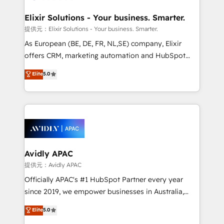
mission is empowering others to realize their
standards.
greatness, which is achieved through creating
Elixir Solutions - Your business. Smarter.
absolute clarity, derived from a well-defined
提供元：Elixir Solutions - Your business. Smarter.
strategy, executed well, and reported on with clear
As European (BE, DE, FR, NL,SE) company, Elixir
results. The culture is driven by core values; Joy, Grit,
offers CRM, marketing automation and HubSpot
Accountability, Curiosity, Authenticity, Growth
integration products and services to mid-market
Elite
5.0
Mindedness, and Clarity. We are driven to win for the
and enterprise customers. We ensure that your sales,
collective good of the company and its clientele, and
service and marketing department operates in the
dedicated to breaking the mold from the agency of
most effective way, while at the same time
the past into the consultancy of the future. Great
leveraging your commercial data for a fully
things are happening.
integrated buyers journey. Elixir is located in
Brussels, Munich, Cologne "Köln", Paris, Amsterdam
and Stockholm Elixir is a first mover and leader
Avidly APAC
when it comes to HubSpot sales and service
提供元：Avidly APAC
implementations, highly renowned for our business
Officially APAC's #1 HubSpot Partner every year
acumen, process (re-)design experience and a
since 2019, we empower businesses in Australia,
massive amount of success stories in this area. We
New Zealand, and globally to realise their full
Elite
5.0
integrate HubSpot with complex solutions like SAP,
potential through enterprise HubSpot CRM
MicroSoft, custom solutions,... Our company also has