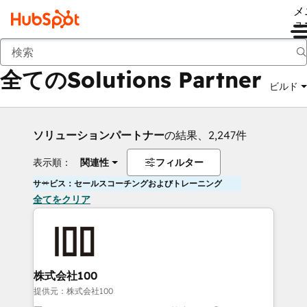
メ
ュ
戻る
全てのSolutions Partner
ビルド
ソリューションパートナー
の結果、2,247件
表示順：
関連性
フィルター
サービス：セールスコーチングおよびトレーニング
全てをクリア
株式会社100
提供元：株式会社100