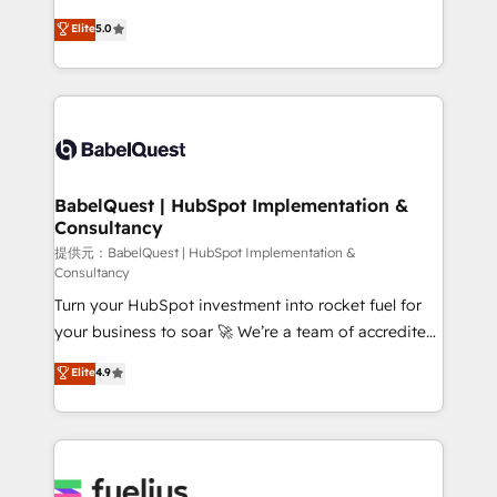
Town and London. 500+ HubSpot CRM
We'll customise your CRM & automate your business
Elite
5.0
implementations delivered. AI visibility coverage
processes. Welcome to our Profile! We can help
across ChatGPT, Claude, Perplexity, Gemini and
with... • CRM implementation, reports & workflows,
Google AI Overviews. HubSpot Impact Award -
and team training • CRM migration: Salesforce,
Customer First HubSpot Impact Award - Integrations
Pipedrive, Dynamics etc • Technical projects inc.
Innovation HubSpot Impact Award - Platform
Custom API integrations & ERP systems inc. SAP and
Migration Excellence HubSpot Impact Award -
Netsuite A little about us... • Boutique 'Elite' Team (12
Platform Excellence 35+ full-time HubSpot
super skilled members) • 150+ Clients for Sales Hub,
BabelQuest | HubSpot Implementation &
professionals.
Consultancy
Marketing Hub, Service Hub, Data Hub and Website
(CMS) • ISO/IEC 27001:2022, ISO 9001:2015 and
提供元：BabelQuest | HubSpot Implementation &
Consultancy
now... ISO 42001: 2023 certified • Exclusive AI
Turn your HubSpot investment into rocket fuel for
'GuardHub' governance framework, based on ISO
your business to soar 🚀 We’re a team of accredited
42001 - helping you 'organise complexity' 𝗥𝗲𝗮𝗱𝘆
HubSpot experts ready to help you. We can
𝗳𝗼𝗿 𝘁𝗵𝗲 𝗻𝗲𝘅𝘁 𝘀𝘁𝗲𝗽? Click the 👈 '𝗖𝗼𝗻𝘁𝗮𝗰𝘁
Elite
4.9
implement the platform into complex business
𝗯𝘂𝘀𝗶𝗻𝗲𝘀𝘀' button to get in touch (𝘸𝘦'𝘳𝘦 𝘴𝘶𝘱𝘦𝘳
environments, optimise what you've got and make
𝘳𝘦𝘴𝘱𝘰𝘯𝘴𝘪𝘷𝘦)
sure you can actually use it, build your website in
HubSpot or create an inbound marketing strategy
for you and execute it on HubSpot. We are on the