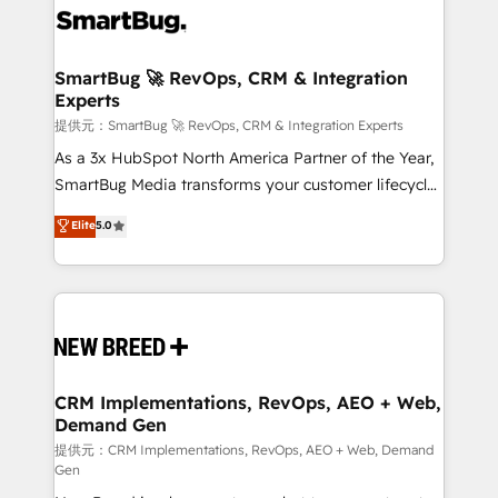
革を、構想から実装・定着までPMOとして主導。「設
stalling growth. Fix your ICP, Math, and Story to stop
定の代行ではなく、設計の責任」を引き受け、部門横断
"accelerating a mess." ⚙️ Elite Engineering & AI
の統合・浸透・変革管理を実行します。 ▸ CMS戦略設
Scalable Architecture: Zero-technical-debt setup
SmartBug 🚀 RevOps, CRM & Integration
計・構築：リード獲得・CVR・SEOを前提にした情報設
Experts
across all Hubs, validated by our 7 HubSpot
計・導線設計・テンプレート設計をContent Hubで一体
Accreditations. AI-Powered RevOps: Breeze AI,
提供元：SmartBug 🚀 RevOps, CRM & Integration Experts
提供。 ▸ 既存CRM・MAからの移行支援：Salesforce・
custom AI agents, and high-integrity migrations for
As a 3x HubSpot North America Partner of the Year,
Marketo・Pardot等からの移行、カスタム設計、履歴
total reporting clarity. Security & Compliance: SOC 2
SmartBug Media transforms your customer lifecycle
データ移行と活用設計まで。 ▸ AEO対応：ChatGPT・
Type II and HIPAA attested for enterprise-grade data
into a revenue engine. Our unified ecosystem
Elite
5.0
Perplexity等のAI検索からの流入・引用を前提にコンテ
security. 🏆 Why Bluleadz? GTM OS Partner | 16+
includes specialized divisions Globalia (AI &
ンツとサイト構造を最適化。 🏆 なぜ100incを選ぶの
Years Experience | 1,000+ Five-Star Reviews
Software) and Point Success Media (Paid Media),
か？ ✓ HubSpot Eliteパートナー認定 ✓ HubSpotアワ
making this the official home for all three brands. 🔄
ード受賞・HUGリーダー ✓ ISO27001:2022 /
Implementation & Integration - Seamless migrations
ISO9001:2015 取得 ✓ 400社以上の導入実績 ✓
and system integrations powered by Globalia’s
HubSpot大百科 出版 CRM・AI活用に関するご相談、現
technical development team. - 19 HubSpot-certified
状整理の壁打ちなど、構想段階からお気軽にお問い合わ
trainers to drive platform adoption. 📈 Revenue
CRM Implementations, RevOps, AEO + Web,
せください。
Demand Gen
Generation - Full-funnel marketing and high-
performance advertising via Point Success Media. -
提供元：CRM Implementations, RevOps, AEO + Web, Demand
Gen
Expert deployment of Breeze AI and custom agents