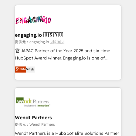
alignment 🛡️ Compliance & Data Considerations:
dados e automatizar operações. O objetivo é
HIPAA-aware; CASL-compliant; GDPR-ready
transformar a HubSpot em um verdadeiro sistema
implementations where required 💡 Why 500+
operacional de receita conectando equipes
Clients Choose Us: Elite Partner; technical, fast, and
tecnologia e dados em uma operação integrada.
built to scale.
Também somos distribuidores oficiais da HubSpot
engaging.io 🇺🇸🇦🇺
e de mais de 150 softwares globais permitindo
提供元：engaging.io 🇺🇸🇦🇺
contratar e pagar a HubSpot em reais com nota
🏆 JAPAC Partner of the Year 2025 and six-time
fiscal no Brasil e gerar economia de até 50% na
HubSpot Award winner. Engaging.io is one of
contratação de softwares internacionais.
HubSpot’s most experienced Agency Partners
Elite
5.0
Oferecemos ainda agentes de IA especializados em
globally, delivering complex HubSpot
HubSpot que automatizam tarefas executam rotinas
implementations for 16+ years. With 700+ projects
no CRM e mantêm os dados organizados, como um
completed across APAC and North America, we help
especialista operando a plataforma 24/7. Hoje 300+
mid-market and enterprise organisations with CRM
empresas em 13 países utilizam a Nexforce. Somos
migrations, custom integrations, data architecture,
a maior parceira da HubSpot na América Latina e
automation, and portal builds. We specialise in
líder no ranking global de sucesso do cliente da
Salesforce, Microsoft Dynamics, and legacy CRM
Wendt Partners
HubSpot.
migrations; custom integrations with platforms
提供元：Wendt Partners
including Ticketmaster, Ticketek, SevenRooms,
Wendt Partners is a HubSpot Elite Solutions Partner