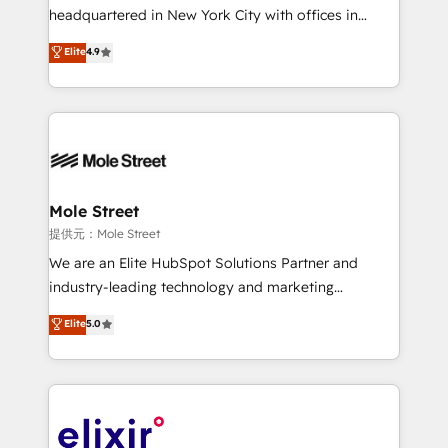
NetSuite, Snowflake, and Salesforce; HubSpot CMS
headquartered in New York City with offices in
development; AI automation; and data services. As
Toronto, London and Melbourne. As a global
Elite
4.9
a Ticketmaster Nexus Partner, we deliver advanced
HubSpot partner, we specialize in working with
sports and events integrations in the HubSpot
sophisticated B2B companies to implement the
ecosystem. We also build and maintain proprietary
HubSpot CRM platform across client organizations.
HubSpot apps including JinnSync. Our credentials
Our vertical market expertise includes
include five HubSpot Academy accreditations, six
industrial/manufacturing, professional services,
HubSpot Awards, recognition in Financial Services
architecture/engineering/construction (AEC),
and Real Estate, and 80+ five-star reviews.
distribution, commercial real estate, technology,
Mole Street
finserv/fintech, IT managed services, transportation
提供元：Mole Street
& logistics, energy/solar, staffing and recruiting,
We are an Elite HubSpot Solutions Partner and
media, healthcare and government contractors. Our
industry-leading technology and marketing
scope of services encompasses Platform Solutions,
consultancy. Our focus is on enterprise and mid-
Elite
5.0
Technical Solutions, Enablement Solutions, Digital
market B2B companies globally that want a strategic
Solutions and Growth Solutions. As a fully
approach to execute their goals through creative
accredited and five-star rated firm, Wendt Partners
applications of our solutions; Technical HubSpot
brings a deep bench of expertise to each client
Consulting, Content Marketing, Growth-Driven
engagement. In addition, we are SOC 2, ISO 27001,
Design, Migrations + Integrations. Mole Street’s
GDPR and HIPAA compliant for global IT security