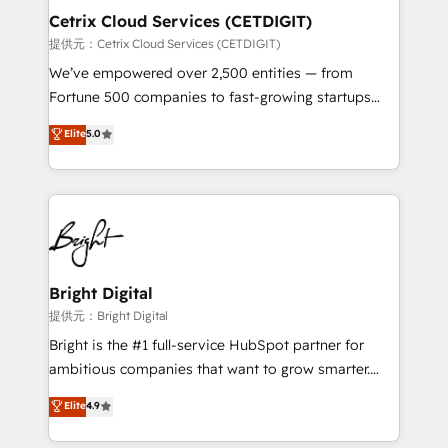
Award 🏆2020 Elite Solutions Partner 🏆2019
Cetrix Cloud Services (CETDIGIT)
Integrations HubSpot Impact Award 🏆2019
提供元：Cetrix Cloud Services (CETDIGIT)
Marketing Enablement HubSpot Impact Award 🏆
We’ve empowered over 2,500 entities — from
2018 Website Design HubSpot Impact Award 🏆2017
Fortune 500 companies to fast-growing startups
Website Design HubSpot Impact Award 🏆2016
and nonprofits — to streamline operations, scale
Elite
5.0
Growth-Driven Design Agency of the Year 🏆2016
revenue, and unlock the full potential of HubSpot.
Sales Enablement HubSpot Impact Award 🏆2015
With deep technical and industry expertise, we fuse
Growth-Driven Design Agency of the Year 🏆2015
automation, integration, and AI innovation to deliver
Became the 5th Agency to reach Diamond 🏆2014
lasting impact. We specialize in: • Turnkey and end-
HubSpot COS Performance Award 🏆2014 HubSpot
to-end HubSpot implementations • Onboarding for
COS Design Award 🏆2013 HubSpot Marketplace
Sales, Service, Marketing & Content Hubs • AI voice
Provider of the Year 🏆2011 Became a HubSpot
and chat agents, predictive automation, and smart
Bright Digital
Partner 📆Founded in 1997
workflows • Salesforce + HubSpot integration •
提供元：Bright Digital
Website design and CMS development • ERP
Bright is the #1 full-service HubSpot partner for
integration: SAP, NetSuite, Microsoft Dynamics, … •
ambitious companies that want to grow smarter.
Data cleansing and CRM migration from any
From HubSpot onboarding, to training, from
Elite
4.9
platform • Client/member portals built on HubSpot •
developing a new website to lead generation and
CaterSuite for the catering industry • Custom and
digital marketing; we do it all (and with great