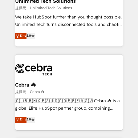
Unlimited Tech Solutions
that simplify complexity, boost performance, and
提供元：Unlimited Tech Solutions
turn innovation into real impact. 🌍 Highlights •
We take HubSpot further than you thought possible.
HubSpot Partner since 2012 • 2022 EMEA Impact
Unlimited Tech turns disconnected tools and chaotic
Award: Best Integration • 150+ successful HubSpot
processes into a seamless, high-performing revenue
Elite
5.0
projects • Clients in 30+ industries • Proprietary
engine. We combine RevOps strategy with deep
technology for integrations • Multilingual team:
technical execution to help teams scale faster—with
English, Spanish, Portuguese & Italian 👉 Grow
cleaner data, smarter automation, and more
smarter with AI and HubSpot.
predictable revenue. Specialties: · HubSpot
Implementation & Migration · Native & Custom
Integrations · Custom Development · CPQ & FSM ·
Reporting & Analytics · GTM Architecture · Sales &
Cebra 🦓
Marketing Enablement If you’re ready to elevate
提供元：Cebra 🦓
HubSpot from “just your CRM” to your growth
🇨🇱🇧🇷🇲🇽🇪🇸🇺🇸🇨🇴🇵🇪🇵🇦🇸🇻 Cebra 🦓 is a
infrastructure—let’s talk.
global Elite HubSpot partner group, combining
technology, marketing and media expertise across
Elite
5.0
Latin America and Southern Europe, with teams
across 9 countries. Born in Chile, we combine local
insight with international reach to help businesses