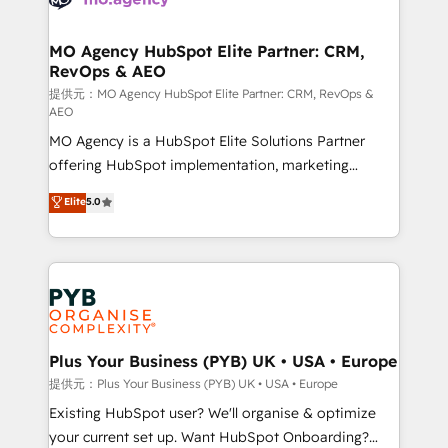
services are offered in both English & French.
processes and skilfully bring your revenue
infrastructure to life. Our collaborative approach
MO Agency HubSpot Elite Partner: CRM,
RevOps & AEO
keeps you in control whilst we plan and support the
route to your revenue goals. We have successfully
提供元：MO Agency HubSpot Elite Partner: CRM, RevOps &
AEO
supported over 500 organisations with HubSpot
MO Agency is a HubSpot Elite Solutions Partner
implementation, optimisation, training, and
offering HubSpot implementation, marketing
adoption assurance. Our tried and tested Roadmap
automation, CRM and RevOps consulting, data
methodology will ensure that you receive the best
Elite
5.0
architecture, sales enablement, lifecycle automation,
deployment experience possible. Whether you are
lead scoring and revenue reporting. HubSpot,
new to HubSpot or seeking to turn around a poor
Salesforce and integrated enterprise stacks. Digital
install, our team have the change management
Marketing, Answer Engine Optimisation, and
expertise to deliver the solutions you need.
Generative Engine Optimisation (AI Search),
HubSpot Content Hub, WordPress development,
B2B SEO, paid media, and content. We work with
Plus Your Business (PYB) UK • USA • Europe
enterprise and growth-led companies across
提供元：Plus Your Business (PYB) UK • USA • Europe
technology, professional services, financial services
Existing HubSpot user? We'll organise & optimize
and industrial sectors. Offices in Johannesburg, Cape
your current set up. Want HubSpot Onboarding?