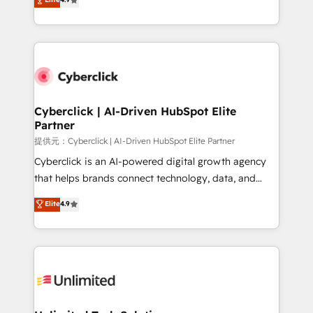
150+ HubSpot-certified experts, we deliver scalable
contexto, la IA improvisa. Con el tuyo, se vuelve una
solutions to complex GTM and RevOps challenges.
ventaja que nadie más tiene. No es teoría: somos
Our Expertise 🔹 Onboarding & Implementation:
Partner Elite con +700 implementaciones en LATAM.
Accredited HubSpot Partner, ensuring smooth setup
tailored to your GTM motion. 🔹 Migrations:
Accredited HubSpot Partner, ensuring migration
from other CRMs to HubSpot without data loss or
Cyberclick | AI-Driven HubSpot Elite
Partner
downtime. 🔹 RevOps Strategy: Align teams,
processes, and data to drive revenue efficiency. 🔹
提供元：Cyberclick | AI-Driven HubSpot Elite Partner
Integrations: Connect HubSpot with your tech stack
Cyberclick is an AI-powered digital growth agency
for better adoption. 🔹 Custom Solutions: Build
that helps brands connect technology, data, and
tailored apps, workflows, and configurations. We are
creativity to achieve measurable results. Founded in
Elite
4.9
SOC 2 Type II and ISO 27001 certified, reinforcing
Barcelona and operating across Spain, LATAM, and
our commitment to data security and compliance. At
the UK, we support global companies in building
OneMetric, we help revenue teams focus on the
smarter marketing, sales, and customer success
OneMetric that matters most: revenue.
strategies. As the only HubSpot Elite Partner in
Iberia (Spain & Portugal), we combine human insight
with intelligent automation to drive sustainable
growth. Our multidisciplinary team designs solutions