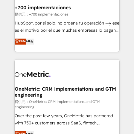
management, and speed up deal closures. With 500+
+700 implementaciones
projects completed, our Agile approach ensures your
提供元：+700 implementaciones
HubSpot CRM drives measurable results. Our
HubSpot, por sí solo, no ordena tu operación —y ese
RevOps services align your sales, marketing, and
es el motivo por el que muchas empresas lo pagan y
customer success teams for peak performance. We
aun así no crecen. Suele ser un círculo: procesos que
Elite
4.8
optimize the revenue lifecycle—lead generation to
no generan datos confiables, datos que no permiten
retention—by refining processes and eliminating
decidir bien, y decisiones que no logran mejorar los
inefficiencies. Using HubSpot tools and data-driven
procesos. Y así, vuelta tras vuelta, el negocio gira sin
strategies, we create scalable solutions that
avanzar —un problema que tiene menos que ver con
maximize profitability and adapt to your goals.
el CRM y más con cómo opera la empresa por
debajo. Te acompañamos a ordenar tu operación
paso a paso, sin frenarla, con la adopción que todos
OneMetric: CRM Implementations and GTM
engineering
buscan y pocos logran. Así HubSpot por fin rinde. Y
hay algo más: cada proceso que ordenás construye
提供元：OneMetric: CRM Implementations and GTM
engineering
el contexto real de cómo opera tu empresa —lo
Over the past few years, OneMetric has partnered
único que no se compra ni se copia—. En un mundo
with 750+ customers across SaaS, fintech,
donde todos tendrán la misma IA, va a ganar quien
healthcare, real estate, and other industries. With
tenga el mejor contexto para alimentarla. Sin
Elite
4.9