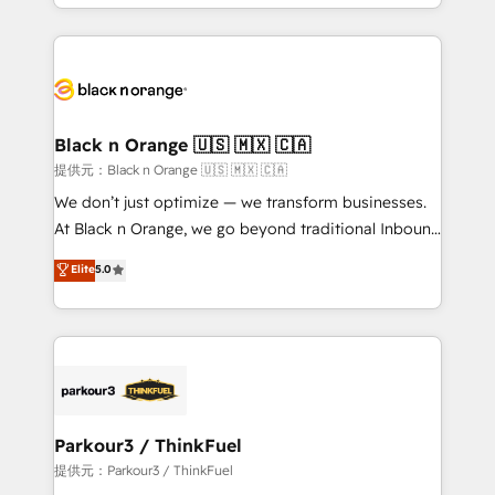
le marketing digital, et la relation client ! C'est
TCO. As a trusted extension of your team, we
pourquoi, nos experts sont à la fois capables de
believe in the power of partnership. Together, we
gérer votre projet de création de site internet, votre
embark on a transformational journey that sets your
référencement, votre stratégie digitale et le pilotage
business up for long-term success. Unlock your
et l'intégration d'HubSpot ! Les grandes phases d'un
business. If not now, when?
projet HubSpot avec DIGITALISIM : 🧽 Nettoyage,
Black n Orange 🇺🇸 🇲🇽 🇨🇦
migration et intégration des bases de données. 🚀
提供元：Black n Orange 🇺🇸 🇲🇽 🇨🇦
Développement des interfaces avec vos logiciels
We don’t just optimize — we transform businesses.
métiers ⚙️ Configuration de la plateforme HubSpot
At Black n Orange, we go beyond traditional Inbound
📈 Configuration de rapports et tableaux de bord 🤝
Marketing with our exclusive methodologies:
Elite
5.0
Book Process & Guidelines utilisateurs 🎓
BOOMS and BOOST. Together, they form a powerful
Formations des utilisateurs
combination that has driven success for over 800
businesses worldwide. As Elite HubSpot Partners, we
specialize in crafting high-performance growth
strategies that integrate data-driven marketing,
automation, and revenue intelligence to help
companies scale faster and smarter. 🔹 BOOMS:
Parkour3 / ThinkFuel
Demand generation for all your buyers With BOOMS,
提供元：Parkour3 / ThinkFuel
you invest in 100% of your buyers, accelerating your