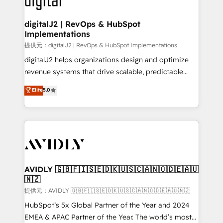
customers).
digitalJ2 | RevOps & HubSpot
Implementations
提供元：digitalJ2 | RevOps & HubSpot Implementations
digitalJ2 helps organizations design and optimize
revenue systems that drive scalable, predictable
growth. As a triple-accredited HubSpot Solutions
Elite
5.0
Partner, we specialize in both strategic RevOps
planning and hands-on technical execution - building
the operational foundation companies need to
thrive. Industries we specialize in: - Manufacturing -
Healthcare - Financial Services - Managed IT (MSP) -
Franchises - Professional Services - And more! How
we help: ✔️ Full HubSpot implementations and portal
AVIDLY 🇬🇧🇫🇮🇸🇪🇩🇰🇺🇸🇨🇦🇳🇴🇩🇪🇦🇺
🇳🇿
optimization ✔️ Data migrations, CRM architecture,
and reporting foundations ✔️ Custom integrations
提供元：AVIDLY 🇬🇧🇫🇮🇸🇪🇩🇰🇺🇸🇨🇦🇳🇴🇩🇪🇦🇺🇳🇿
and workflow automation ✔️ User adoption
HubSpot’s 5x Global Partner of the Year and 2024
programs, training, and enablement Through project-
EMEA & APAC Partner of the Year. The world’s most