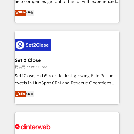
help companies get out of the rut with experienced,
partners who will embed ourselves into your
process-oriented teams implementing HubSpot
business, processes and systems 🏢 We specialise in
Elite
4.9
Marketing, Sales, Service, CMS and Operations Hub,
working with mid-market and enterprise
so selling and actually engaging with your customers
organisations, global organisations and those with
feels easy and pain-free. We are a top ranked
complex use cases 🏆 CRM Implementation,
HubSpot Elite Partner, winner of Rookie of the Year
Platform Enablement, Custom Integration and
and Customer First Awards, 4.9/5 rating in HubSpot
Onboarding Accredited 🔐 ISO27001 & ISO9001
Reviews and 4.9/5 rating in Clutch Reviews. Digifianz
Certified
helps the following industries: logistics & 3PL, home
Set 2 Close
improvement & construction, branding and
提供元：Set 2 Close
commercialization, real estate, health, education,
Set2Close, HubSpot’s fastest-growing Elite Partner,
SaaS, Software Dev & IT and consulting, make the
excels in HubSpot CRM and Revenue Operations
most out of their HubSpot experience operating in
(RevOps) services to boost B2B sales and growth.
Elite
5.0
the United States, EU, UAE, Mexico and Latin
As a top HubSpot Elite Partner, we specialize in
America. From casual user to super fan: make
custom HubSpot CRM solutions. Our experts design,
HubSpot an experience you LOVE!
implement, and optimize systems to enhance user
experience, functionality, and adoption across sales,
marketing, and service teams. From setup to
refinement, we streamline workflows, improve lead