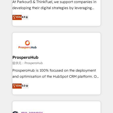
At Parkour3 & ThinkFuel, we support companies in
growth and positioning yourself as an undisputed
developing their digital strategies by leveraging
leader. 🔹 BOOST: Optimize your digital
technologies and automating their marketing and
Elite
4.9
transformation process A methodology designed to
sales processes to generate growth. Our offer spans
implement HubSpot effectively and optimize your
from Strategy to Operations. We specialize in CRM
digital processes. 🔹 Trusted by Industry Leaders
onboarding and implementation, web design, sales
With an average rating of 4.9/5 and a proven track
& marketing automation, and digital marketing. With
record of business transformation, our growth-first
extensive experience working with tech companies
approach has helped brands dominate their
and manufacturers since 2002, we are committed to
markets.
empowering our clients and developing their
ProsperoHub
autonomy. Get to grips with HubSpot through
提供元：ProsperoHub
guided implementation and seamless integration of
ProsperoHub is 100% focused on the deployment
the CRM platform into your digital ecosystem. Would
and optimisation of the HubSpot CRM platform. Our
you like support in deploying your inbound
highly experienced team of solutions experts will
Elite
5.0
marketing strategy? We'll provide support tailored
ensure that you achieve maximum adoption and
to your needs and sales objectives. With 125+
ROI from your HubSpot investment. Use our
certifications, we are part of the most certified
extensive HubSpot, sales, marketing, service and
Canadian agencies, and we both hold Onboarding
integrations expertise to lead your team on their
Accreditations. Based in Canada (coast to coast), our
HubSpot journey, design and implement your