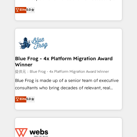
customer journey mapping 🏅 Elite-Level HubSpot
BBD Boom is the HubSpot partner that can help you
Elite
5.0
Execution • 750+ onboardings and 2,000+
to HubSpot Better. We work with your teams to
implementations • Deep expertise across marketing,
solve all your HubSpot challenges and improve user
sales, and service hubs • Built-in flexibility for
adoption, sales process and marketing results.
startups to global brands
Services 📚 Onboarding your team to HubSpot for
the first time 🔧 Designing and optimising your
HubSpot set-up for better results 🌐 Website design
and build using HubSpot 🔌 Integrating HubSpot
Blue Frog - 4x Platform Migration Award
Winner
with other systems 🎓 Training your teams to be
HubSpot pros 📊 Lead generation services using
提供元：Blue Frog - 4x Platform Migration Award Winner
HubSpot Why us? - SIX HubSpot Accreditations -
Blue Frog is made up of a senior team of executive
awarded by HubSpot after a rigorous process for
consultants who bring decades of relevant, real
CRM, Solutions Architecture, Onboarding , Data
world experience to our client engagements. "Blue
Elite
5.0
Migration, Custom Integration & Platform
Frog is a top, trusted partner in HubSpot's
Enablement -Onboarded over 500 businesses to
ecosystem for a reason. Their team brings over a
HubSpot -Top 1% of partners worldwide -In-house
decade of experience to the table, along with deep
team of 25+ experts Contact us today to help you
knowledge of the HubSpot platform and strategies
get more from your investment in HubSpot.
for driving growth. They are committed to helping