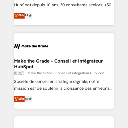
South Africa. Certified compliant with ISO/IEC
HubSpot depuis 10 ans. 30 consultants seniors, +500
27001:2022 and ISO 9001:2015 across all seven
clients, un ROI mesurable. Notre mission : faire de
Elite
4.9
international offices and 175+ employees.
HubSpot un vrai levier de performance pour votre
organisation. Cela passe par la compréhension de
vos processus, la fiabilisation de vos données et
l'alignement de vos équipes — avant même d'ouvrir
la plateforme. Nos domaines d'intervention : -
Intégration & paramétrage HubSpot - Migration CRM
& reprise de données - Stratégie RevOps &
Make the Grade - Conseil et intégrateur
HubSpot
alignement Marketing / Sales - Data, reporting &
tableaux de bord - Onboarding, audit &
提供元：Make the Grade - Conseil et intégrateur HubSpot
optimisation - Intégrations métiers (ERP, téléphonie,
Société de conseil en stratégie digitale, notre
e-commerce) - Formation & accompagnement au
mission est de soutenir la croissance des entreprises
changement Nous intervenons auprès des PME, ETI
B2B à travers l’acquisition de nouveaux clients,
Elite
4.9
et grandes entreprises en France et à l'international,
l'intégration CRM et le développement des revenus
dans des secteurs variés : SaaS, immobilier,
auprès de vos comptes existants. En France et à
industrie, éducation, banque & assurance, transport
l'international, nous travaillons avec des ETI
& logistique.
ambitieuses, des grands groupes voulant aller au-