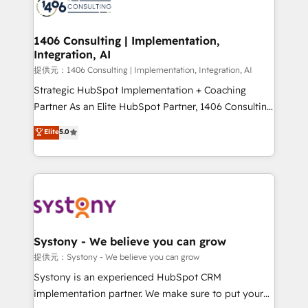
Onboarding - Data Migration & Integrations -
Technical Audit & Optimization Strategic Solutions: -
Revenue Operations - Inbound Marketing -
1406 Consulting | Implementation,
Integration, AI
Outbound Marketing - HubSpot CMS Website
Design & Development We empower our clients to
提供元：1406 Consulting | Implementation, Integration, AI
reach their full potential by providing transparent,
Strategic HubSpot Implementation + Coaching
relationship-driven support. With over 300 HubSpot
Partner As an Elite HubSpot Partner, 1406 Consulting
certifications and accreditations, we deliver both the
helps mid-market revenue teams transform how
Elite
5.0
technical know-how and strategic guidance you
they sell, market, and serve. We don't just build your
need to succeed.
HubSpot—we teach your team to own it, then stay
to help you keep winning. What We Do ⚙️ CRM
Implementations across Marketing, Sales, Service,
Data & Content 📈 Sales & Marketing Alignment +
Revenue Team Enablement 🤖 Breeze AI & Custom
Agent Creation 🔄 Custom Integrations & Data
Systony - We believe you can grow
Migration Why 1406 We become part of your team.
提供元：Systony - We believe you can grow
Your team learns while we build. We fix what others
Systony is an experienced HubSpot CRM
broke. Built for mid-market reality—practical
implementation partner. We make sure to put your
solutions that work with your actual headcount and