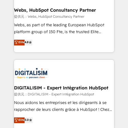
www.bbdboom.com
our customers grow and finding solutions that fit
their unique business needs. We are thrilled to have
Webs, HubSpot Consultancy Partner
Blue Frog in the HubSpot ecosystem leading the
提供元：Webs, HubSpot Consultancy Partner
way for customers!" - Yamini Rangan, CEO of
Webs, as part of the leading European HubSpot
HubSpot “Our experience with the team at Blue Frog
platform group of 150 Fte, is the trusted Elite
has been nothing short of extraordinary. Their years
HubSpot CRM Partner offering you a roadmap on
Elite
4.8
of experience and quality of skilled staff has earned
maximizing EBITDA and achieving Commercial
them a trusted reputation within the HubSpot
Excellence. With our targeted processes, we
ecosystem as a reliable partner capable of delivering
strengthen your digital transformation and minimize
remarkable experiences for our most sophisticated
costs. As HubSpot's Advanced Accredited CRM
clients.” - Brian Garvey, VP, Solutions Partner
Implementation partner, we provide expertise to
Program, HubSpot.
drive your business forward. Since 2015 we are fully
dedicated to HubSpot and with an experienced
DIGITALISIM - Expert Intégration HubSpot
team (50+), we work with reputable companies in
提供元：DIGITALISIM - Expert Intégration HubSpot
B2B sectors such as manufacturing, SaaS and
Nous aidons les entreprises et les dirigeants à se
business services. We prepare a customized
rapprocher de leurs clients grâce à HubSpot ! Chez
business case that demonstrates the value and
DIGITALISIM, nous avons l'intime conviction que la
Elite
5.0
impact of your digital transformation, including a
réussite des entreprises passe par l’innovation web,
detailed financial rationale with a focus on ROI and