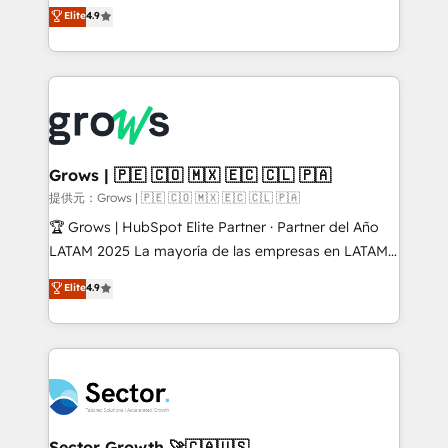
organization's needs and goals first and think along
Elite
4.9
constraints. By the Numbers 🏆 Top 1% of all
with your organization. We are only satisfied once
HubSpot partners 🔄 Top 5% globally in client
you are too. Why Systony? - 20+ years of
retention 📅 10+ years of consistent results Who We
experience with CRM, Marketing, Sales & Service
Serve Revenue teams, marketing leaders, and sales
implementations - 500+ successful onboardings -
ops at mid-market companies ready to move
Own back-end developers - Complex data
beyond spreadsheets into unified systems that
migrations (e.g. Salesforce, MS Dynamics, Perfect
drive real business results.
View, SuperOffice) - Custom integrations (e.g. MS
Grows | 🇵🇪 🇨🇴 🇲🇽 🇪🇨 🇨🇱 🇵🇦
Business Central, Navision, AX, SAP, Exact, AFAS) We
提供元：Grows | 🇵🇪 🇨🇴 🇲🇽 🇪🇨 🇨🇱 🇵🇦
focus on growing B2B companies in the SME sector
🏆 Grows | HubSpot Elite Partner · Partner del Año
such as manufacturing, SaaS, business services and
LATAM 2025 La mayoría de las empresas en LATAM
wholesaler companies. As an experienced HubSpot
no tienen un problema de herramientas. Tienen un
Elite
4.9
partner, we know how important user adoption is.
problema de orden. Equipos desalineados, datos
That's why we have developed a step-by-step
dispersos y procesos que dependen de personas
implementation process that focuses on user
clave — no de sistemas. Eso frena el crecimiento,
adoption. We’re experts on connecting data,
aunque tengas buena tecnología y ganas de escalar.
technology and people with each other. Together we
⚙️ Grows ordena los procesos comerciales, alinea
strive for optimal customer processes and
marketing, ventas y servicio, e implementa HubSpot
experiences. Systony – We believe you can grow!
de forma que genera resultados reales desde las
Sector Growth 🚀🇨🇦🇺🇸