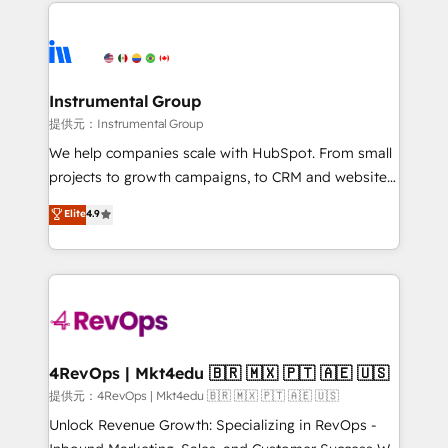
service creative agencies in the HubSpot
hire a marketing agency for an Ops problem. Don't
ecosystem, we blend strategy, technology, & award-
hire a technical agency for a growth problem. Hire a
winning design to build scalable, globally
partner built to solve both.
regionalized HubSpot websites, integrated
marketing campaigns, & RevOps frameworks that
Instrumental Group
fuel long-term success We connect the entire
提供元：Instrumental Group
customer lifecycle through seamless integrations,
We help companies scale with HubSpot. From small
ensure long-term adoption with change-
projects to growth campaigns, to CRM and websites.
management programs, and align marketing, sales,
Hire an agency that's experienced in every inch of
Elite
4.9
and service to drive sustainable growth With 6 key
HubSpot and willing to work hand-in-hand with your
HubSpot accreditations and experience across
team to simplify the complex and build a better
hundreds of organizations in dozens of industries,
experience for your team and customers.
there’s a good chance one of our globally integrated
teams has worked with clients just like you Let’s
explore whether S2 is the partner you’ve been
looking for...and get your next big initiative moving!
4RevOps | Mkt4edu 🇧🇷 🇲🇽 🇵🇹 🇦🇪 🇺🇸
提供元：4RevOps | Mkt4edu 🇧🇷 🇲🇽 🇵🇹 🇦🇪 🇺🇸
Unlock Revenue Growth: Specializing in RevOps -