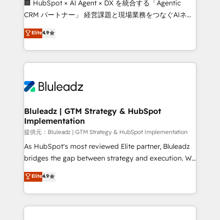
🏢 HubSpot × AI Agent × DX を統合する「Agentic
CRM パートナー」 経営課題と現場業務をつなぐAIネイ
ティブ・エージェンシーとして、HubSpot Eliteの実装
Elite
4.9
力で顧客フロント業務を再設計します。 💡 100inc は何
をする会社か？ HubSpotを共通基盤に、AIエージェン
トを組み込んだ顧客フロント業務（マーケティング・営
業・CS）を組織全体で設計・実装する日本のAIネイテ
ィブ・エージェンシーです。事業部・グループ会社・部
門が分立する組織で、データと業務プロセスのサイロ化
を、CRMを軸とした全社共通基盤に再構築します。意
Bluleadz | GTM Strategy & HubSpot
Implementation
思決定者・PMO・現場担当者に並走します。 1️⃣
HubSpot導入・活用支援 顧客データの一元化から、
提供元：Bluleadz | GTM Strategy & HubSpot Implementation
GTMの見える化・自動化まで。全Hub統合運用、デー
As HubSpot's most reviewed Elite partner, Bluleadz
タ品質設計、グループ横断のCRM統合に対応します。
bridges the gap between strategy and execution. We
2️⃣ AIエージェント組織構築 営業・マーケティング業務
don't just "set up tools" — we install the GTM
Elite
4.9
の一部をAIが自律実行する組織への移行を設計・実装。
Operating System (GTM OS) to align your leadership
Breeze・Claude等をHubSpotと連携させ、役割定義・
and engineer a portal that drives predictable
運用ルール・成果指標まで含めて設計します。 3️⃣ 全社
revenue velocity. 🚀 GTM Strategy & Alignment
DX × AI推進のPMO伴走支援 複数部門をまたぐDX×AI変
Workshops & Sprints: Identify "Valleys of Death"