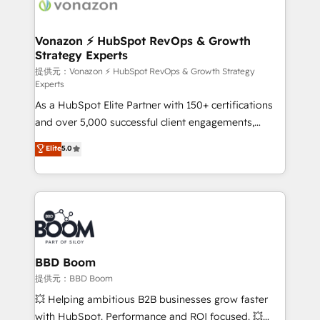
delà d’une simple transformation digitale et des
startups florissantes. Nos 3 grandes expertises sont :
➤ L’intégration de CRM et de méthodologie RevOps
Vonazon ⚡ HubSpot RevOps & Growth
Strategy Experts
pour aligner les équipes marketing, commerciales et
support client (data migration, synchronisation API,
提供元：Vonazon ⚡ HubSpot RevOps & Growth Strategy
Experts
audit et maintenance) ➤ La création de sites internet
As a HubSpot Elite Partner with 150+ certifications
de conversion qui transforment les visiteurs en
and over 5,000 successful client engagements,
opportunités d'affaires ➤ La mise en place de
Vonazon turns marketing complexity into
stratégies d'acquisition marketing (SEO, SEA,
Elite
5.0
measurable, scalable growth. From onboarding to
inbound, automatisation marketing, ABM, IA,
enterprise-grade campaigns, our in-house team
emailing) Informations clés : - 10 ans d'expérience -
builds scalable strategies that drive long-term
100+ intégrations CRM HubSpot réussies - 40
revenue. ⚙️ HubSpot Integration & Optimization •
experts conseil - 150 certifications HubSpot
Seamless CRM, CMS, and automation setup •
cumulées
Complex platform migrations and data cleanups •
Custom APIs and third-party integrations 📈 End-to-
BBD Boom
End Revenue Acceleration • Lifecycle marketing and
提供元：BBD Boom
pipeline growth programs • Sales enablement tools
💥 Helping ambitious B2B businesses grow faster
and CRM optimization • Retention strategies with
with HubSpot. Performance and ROI focused. 💥