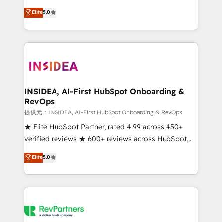
based engagements and ongoing RevOps
experienced and fully accredited HubSpot Solutions
Elite
5.0
partnerships, we guide organizations through the
Partner. 🚀 With 2,750+ HubSpot projects delivered
revenue maturity model - delivering the right
and 370+ specialists across EMEA, APAC and NAM,
improvements at the right time so operations
we de-risk complex CRM programmes and
evolve strategically and sustainably as the business
accelerate ROI across every HubSpot Hub. 🧭 From
grows.
multi-region migrations to AI-powered automation,
we turn complexity into clarity, human at global
scale. 🏆 HubSpot’s CEO called us “the partner of the
INSIDEA, AI-First HubSpot Onboarding &
RevOps
future.” Others agree it is proof of trust built through
measurable impact.
提供元：INSIDEA, AI-First HubSpot Onboarding & RevOps
★ Elite HubSpot Partner, rated 4.99 across 450+
verified reviews ★ 600+ reviews across HubSpot,
G2 & Clutch ★ 150+ in-house HubSpot-certified
Elite
5.0
experts ★ 1,500+ implementations across 25+
countries ★ AI-first, RevOps-led, onboarding-
obsessed INSIDEA helps growing companies turn
HubSpot into a revenue engine. We onboard your
team, migrate your data, and build AI-powered