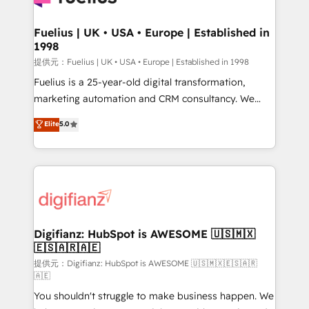
G-Cloud 14 CCS (Crown Commercial Service)
framework, meaning we've been accredited by
Fuelius | UK • USA • Europe | Established in
1998
HubSpot and vetted by the CCS, which means we
can support public sector companies as well the
提供元：Fuelius | UK • USA • Europe | Established in 1998
other ones listed in our profile. Our services: -
Fuelius is a 25-year-old digital transformation,
HubSpot implementation - HubSpot CMS website
marketing automation and CRM consultancy. We
build We can do lots of things. But everything we do
enable mid-market and enterprise clients to
Elite
5.0
is there for you to: - Grow revenue, and run your
maximise their return from digital and fuel their
business more efficiently - Build stronger
growth. We modernise platforms, streamline
relationships with customers - Make better
operations that are causing inefficiencies, improve
decisions with data - Find a new voice and reach
customer experiences, integrate systems, and
more people - Get the most out of your HubSpot
supercharge revenue operations Key services: • CRM
investment
Implementation • Systems Integration • Digital
Transformation / Web Development • RevOps &
Digifianz: HubSpot is AWESOME 🇺🇸🇲🇽
🇪🇸🇦🇷🇦🇪
Sales Consulting • Marketing Automation What
makes us different? 🚀 Top 0.5% of global HubSpot
提供元：Digifianz: HubSpot is AWESOME 🇺🇸🇲🇽🇪🇸🇦🇷
🇦🇪
agencies ⚙️ The strongest technical ability and
You shouldn't struggle to make business happen. We
integration capabilities 💼 Consultative, long-term