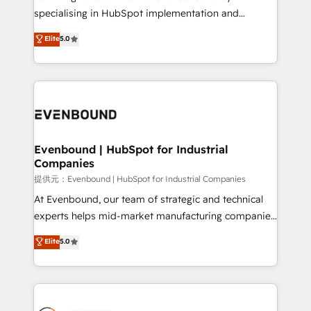
specialising in HubSpot implementation and
Antropic's Claude business transformation, with
Elite
5.0
offices in Dublin, Munich, Rotterdam, Lisbon, and
New York. We help organisations unlock their full
revenue potential by deeply integrating core
business systems, ERP, e-commerce platforms, and
beyond, with HubSpot, and layering Anthropic's
Claude AI across the processes that matter most.
From automating complex workflows to surfacing
Evenbound | HubSpot for Industrial
Companies
insights buried in data, we build intelligent systems
that think, connect, and scale. Our approach goes
提供元：Evenbound | HubSpot for Industrial Companies
beyond configuration. We embed ourselves in our
At Evenbound, our team of strategic and technical
clients' operations, understand how their business
experts helps mid-market manufacturing companies
actually runs, and architect solutions that make
achieve real growth. We specialize in delivering
Elite
5.0
technology work harder — so their people don't
tailored solutions that drive results by leveraging
have to. 900+ customers worldwide have trusted
HubSpot’s platform and data to fuel success.
Periti to turn their data into diamonds. 💎
Technical Solutions: - HubSpot Technical Consulting -
HubSpot CRM Implementation - HubSpot