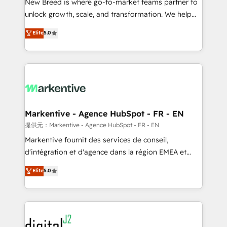
New Breed is where go-to-market teams partner to
to automate growth. 🏆 Elite Excellence - 8 platform
unlock growth, scale, and transformation. We help
accreditations and deep HIPAA-compliance
companies activate HubSpot’s AI-powered
expertise. - A team of 250+ experts dedicated to
Elite
5.0
customer platform and operationalize HubSpot’s
your resilient growth.
Loop Marketing framework through expert-led
services, smart agents, and purpose-built apps,
tailored to your business. Together, we unlock
results, fast. ⚙️CRM & RevOps: Align all Hubs to your
buyer journey for clean data, scalability, & reporting.
🎯Demand Gen & ABM: Drive pipeline with inbound,
Markentive - Agence HubSpot - FR - EN
ABM, AEO, SEO, & paid media. 👩‍💻Web Design:
提供元：Markentive - Agence HubSpot - FR - EN
Build high-performing websites with UX, messaging,
Markentive fournit des services de conseil,
& conversion strategy that drive results. 🤖AI
d'intégration et d'agence dans la région EMEA et
Strategy: Activate Breeze Agents, configure HubSpot
North America. Avec plus de 115 experts en
Elite
5.0
AI, & maximize AEO with tailored AI services. 🧩
marketing automation, Growth, Revops, CRM et
Integrations: Extend HubSpot with custom
webdesign. Markentive is both a consulting firm, a
integrations, hosting, & maintenance.
digital agency and an integrator. With over 115
experts in marketing automation, growth, revops,
CRM and webdesign (We focus on EMEA - USA