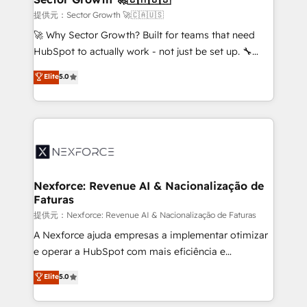
primeras semanas — no meses. 🤝 No entregamos
提供元：Sector Growth 🚀🇨🇦🇺🇸
proyectos y nos vamos. Nos quedamos como
🚀 Why Sector Growth? Built for teams that need
socios estratégicos, ayudando a sostener y escalar
HubSpot to actually work - not just be set up. 🔧
lo que construimos juntos. Porque crecer sin orden
HubSpot Experts: Onboarding, migrations,
Elite
5.0
no es crecer — es solo moverse rápido. 🌎
automation, and training built for adoption. ⚡ Highly
Operamos en Colombia, Perú, México, Ecuador,
Technical Execution: ERP, EMR and Custom
Chile, Panamá, Bolivia, Argentina y República
Integrations; complex builds delivered in weeks, not
Dominicana — con experiencia real en educación,
months. 🤖 AI Consulting & Agents: AI-powered
retail, salud, banca, bienes raíces, construcción y
workflows; automation agents; process optimization
B2B.
inside HubSpot. 🏆 Industry Experience: 🏥
Healthcare: HIPAA implementations; secure data
Nexforce: Revenue AI & Nacionalização de
Faturas
workflows 💼 Financial Services: compliant
workflows; audit-ready reporting ⚖️ Legal: client
提供元：Nexforce: Revenue AI & Nacionalização de Faturas
intake; pipeline and document workflows 🛒 E-
A Nexforce ajuda empresas a implementar otimizar
Commerce: Shopify, WooCommerce; lifecycle and
e operar a HubSpot com mais eficiência e
revenue automation 🏢 Real Estate: deal pipelines;
previsibilidade de receita. Combinamos Revenue
Elite
5.0
portfolio and lifecycle management 🏭
Operations (RevOps) e Inteligência Artificial para
Manufacturing: ERP integrations; operational
estruturar processos integrar sistemas organizar