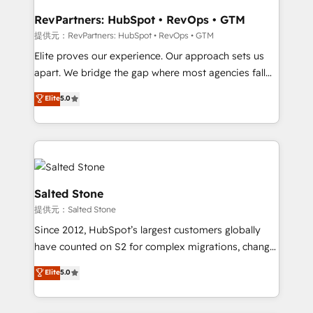
workflows that drive adoption from week one, in
your time zone. What we do: ➤ Onboarding: Live in
RevPartners: HubSpot • RevOps • GTM
weeks, with workflows built around your business,
提供元：RevPartners: HubSpot • RevOps • GTM
not a template. ➤ Migration: Move from any legacy
Elite proves our experience. Our approach sets us
CRM. Zero downtime, full data integrity. ➤
apart. We bridge the gap where most agencies fall
Implementation: Configure HubSpot to run your
short by combining GTM strategy with technical
Elite
5.0
revenue process. Sales, marketing, and service wired
execution to solve the right problem with the right
together. ➤ AI and Integrations: Layer Breeze AI,
solution. As the only firm in the world to hold Elite
custom agents, and APIs to remove manual work. ➤
Partner Accreditations with both HubSpot and Clay,
Ongoing Management: Monthly tune-ups, feature
our clients gain a unique advantage in CRM
rollouts, adoption coaching. Buying HubSpot,
architecture, pipeline generation, data intelligence,
switching to it, or reviving a stale portal? We are
and go-to-market execution. Why B2B Businesses
Salted Stone
built for the work.
Choose RP: - Secure: Soc2 compliant 🛡️ - Pricing:
提供元：Salted Stone
Implementations starting at $1,5k 💵 - Speed: Launch
Since 2012, HubSpot’s largest customers globally
in 14 days ⚡ - Global: 250 professionals across five
have counted on S2 for complex migrations, change
continents 🌐 - Scale: Fastest tiering Elite HubSpot
management, systems integration, and creative
Partner 🪴 - Sales Hub: More implementations than
Elite
5.0
solutions that deliver measurable impact and
any other Partner 💻 - Migrations: We convert
transform brand experiences As one of the few full-
Salesforce addicts to HubSpot evangelists 🧡 Don't