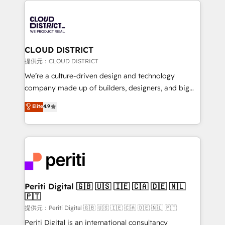
grow. For over 12 years, we’ve delivered 500+
HubSpot implementations, building end-to-end
solutions that integrate CRM, AI automation, inbound
and loop marketing, content, and digital creativity.
CLOUD DISTRICT
Our multicultural team works in Spanish, Portuguese,
提供元：CLOUD DISTRICT
and English to design scalable strategies that drive
We’re a culture-driven design and technology
measurable growth. 🌎 Highlights: • 10+ years as a
company made up of builders, designers, and big
HubSpot partner. • 2023 Impact Awards: Platform
thinkers. We blend strategy, design, and
Elite
4.9
Migration Excellence. • Top 3 Partner of the Year
development—always fueled by curiosity—to turn
LATAM 2022, 2023, 2024, 2025. • Partner of the Year
ideas, opportunities, and challenges into meaningful
2024. • Organizer of Aliados.ai (AI, marketing & tech
experiences. To us, technology is more than just
global congress). 👉 Ready to scale your business
code; it’s about creating things that are useful, cool,
with HubSpot? Let Cebra’s experts help you grow
and—most importantly—simple. That’s why we lean
faster, smarter, and with impact.
into bold ideas and shape them into thoughtful
products and strategies that actually make a
Periti Digital 🇬🇧 🇺🇸 🇮🇪 🇨🇦 🇩🇪 🇳🇱
🇵🇹
difference.
提供元：Periti Digital 🇬🇧 🇺🇸 🇮🇪 🇨🇦 🇩🇪 🇳🇱 🇵🇹
Periti Digital is an international consultancy