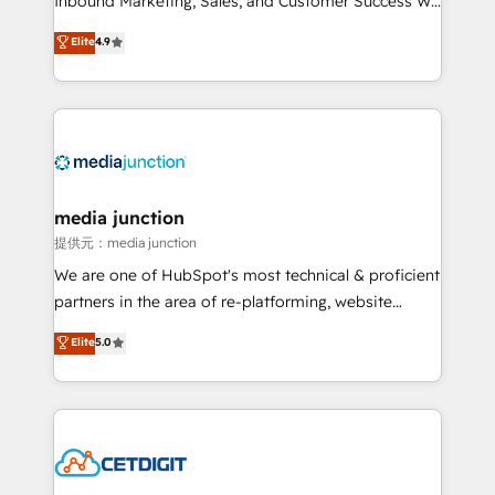
Inbound Marketing, Sales, and Customer Success We
specialize in driving revenue growth for companies
Elite
4.9
across industries through tailored marketing, sales,
and customer success strategies, utilizing RevOps
methodologies. As Latin America's largest HubSpot
partner and a global leader in education market, we
offer unparalleled insights. Operating in five
countries—Brazil, UAE (Abu Dhabi/Dubai/Sharjah),
Mexico, USA, and Portugal—we've executed over a
media junction
hundred successful operations. Our approach,
提供元：media junction
rooted in RevOps principles, integrates analysis,
We are one of HubSpot's most technical & proficient
training, planning, and qualification. Leveraging
partners in the area of re-platforming, website
technology, data analytics, CRM optimization, and
design & development. We specialize in multi-hub
Elite
5.0
inbound marketing tactics, we focus on
implementations for mid-market & enterprise
understanding, nurturing, and converting leads.
companies. We are woman-owned, powered by
Partner with us to unlock your business's full
coffee, and we ❤️ dogs. We produce award-winning
potential and achieve sustained growth in today's
work for our clients. 🏆2023 Technical Expertise
competitive market.
Impact Award 🏆2022 Technical Expertise Impact
Award 🏆2022 Platform Migration Excellence Impact