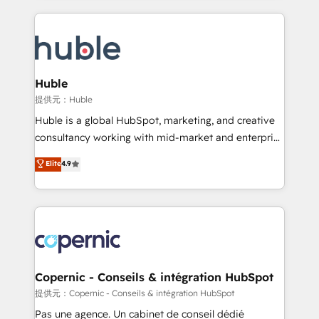
complex integrations: SAM.gov, GovWin,
results)! In short, our services include: - HubSpot
QuickBooks, PandaDoc, ClickUp, Shopify, Mapsly,
consultancy: onboarding, training, data migration -
WooCommerce, BuilderTrend, and more Experience
HubSpot development: websites, custom modules,
the difference — reach out to see how AI + HubSpot
integrations - Marketing & sales solutions: digital
can transform your business.
marketing, advertising, campaigns, content and
Huble
design We connect people, data and technology to
提供元：Huble
improve customer experiences. With our bright
Huble is a global HubSpot, marketing, and creative
people, exciting ideas and can-do mentality, we
consultancy working with mid-market and enterprise
ensure revenue growth on a daily basis. So tell us
businesses. We go beyond implementation, shaping
Elite
4.9
your challenge; our passionate and growth driven
the strategy, processes, and teams that turn
team of 100+ experts is ready for you! Driving digital
HubSpot into a genuine growth engine. Named
growth | www.brightdigital.com
HubSpot's Global Partner of the Year in 2024,
consistently ranked among their top 5 partners
worldwide, and with over 15 years in the ecosystem,
Huble has built a track record that speaks for itself.
One company, one operating model, delivering
Copernic - Conseils & intégration HubSpot
across offices and consulting teams in the UK, USA,
提供元：Copernic - Conseils & intégration HubSpot
Canada, Germany, France, Belgium, Singapore, and
Pas une agence. Un cabinet de conseil dédié