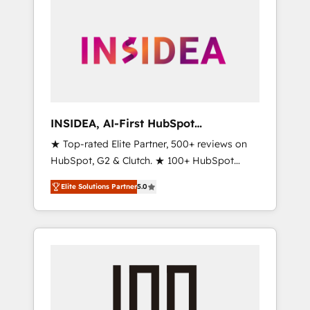
INSIDEA, AI-First HubSpot
Onboarding & RevOps
★ Top-rated Elite Partner, 500+ reviews on
HubSpot, G2 & Clutch. ★ 100+ HubSpot
Certified Experts & Trainers across the team
Elite Solutions Partner
5.0
★ 1,500+ implementations across five
continents ★ AI-First, RevOps-led,
Onboarding obsessed ★ Company of the
Year 2024/25 INSIDEA helps growing
companies turn HubSpot into a revenue
engine. We onboard your team, migrate your
data, and build AI-powered workflows that