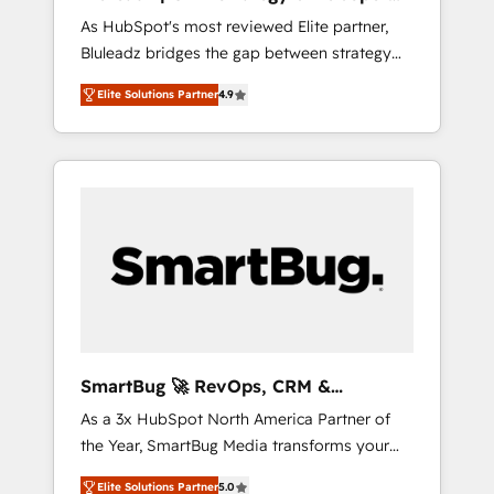
ら、GTMの見える化・自動化まで。全Hub統合
Implementation
As HubSpot's most reviewed Elite partner,
運用、データ品質設計、グループ横断のCRM統
Bluleadz bridges the gap between strategy
合に対応します。 2️⃣ AIエージェント組織構築
and execution. We don't just "set up tools" —
営業・マーケティング業務の一部をAIが自律実
Elite Solutions Partner
4.9
we install the GTM Operating System (GTM
行する組織への移行を設計・実装。Breeze・
OS) to align your leadership and engineer a
Claude等をHubSpotと連携させ、役割定義・運
portal that drives predictable revenue
用ルール・成果指標まで含めて設計します。 3️⃣
velocity. 🚀 GTM Strategy & Alignment
全社DX × AI推進のPMO伴走支援 複数部門をま
Workshops & Sprints: Identify "Valleys of
たぐDX×AI変革を、構想から実装・定着まで
Death" stalling growth. Fix your ICP, Math,
PMOとして主導。「設定の代行ではなく、設計
and Story to stop "accelerating a mess." ⚙️
の責任」を引き受け、部門横断の統合・浸透・
Elite Engineering & AI Scalable Architecture:
変革管理を実行します。 ▸ CMS戦略設計・構
Zero-technical-debt setup across all Hubs,
築：リード獲得・CVR・SEOを前提にした情報
validated by our 7 HubSpot Accreditations.
設計・導線設計・テンプレート設計をContent
AI-Powered RevOps: Breeze AI, custom AI
Hubで一体提供。 ▸ 既存CRM・MAからの移行
SmartBug 🚀 RevOps, CRM &
agents, and high-integrity migrations for total
支援：Salesforce・Marketo・Pardot等からの
Integration Experts
As a 3x HubSpot North America Partner of
reporting clarity. Security & Compliance: SOC
移行、カスタム設計、履歴データ移行と活用設
the Year, SmartBug Media transforms your
2 Type I and HIPAA attested for enterprise-
計まで。 ▸ AEO対応：ChatGPT・Perplexity等
customer lifecycle into a revenue engine. Our
grade data security. 🏆 Why Bluleadz? GTM
のAI検索からの流入・引用を前提にコンテンツ
Elite Solutions Partner
5.0