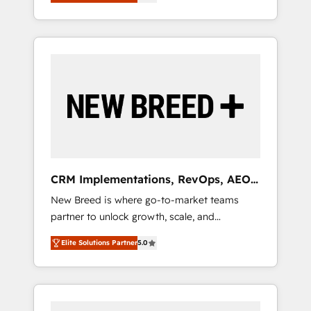
unified ecosystem includes specialized
OS Partner | 16+ Years Experience | 1,000+
とサイト構造を最適化。 🏆 なぜ100incを選ぶ
divisions Globalia (AI & Software) and Point
Five-Star Reviews
のか？ ✓ HubSpot Eliteパートナー認定 ✓
Success Media (Paid Media), making this the
HubSpotアワード受賞・HUGリーダー ✓
official home for all three brands. 🔄
ISO27001:2022 / ISO9001:2015 取得 ✓ 400社
Implementation & Integration - Seamless
以上の導入実績 ✓ HubSpot大百科 出版 CRM・
migrations and system integrations powered
AI活用に関するご相談、現状整理の壁打ちな
by Globalia’s technical development team. -
ど、構想段階からお気軽にお問い合わせくださ
19 HubSpot-certified trainers to drive
い。
platform adoption. 📈 Revenue Generation -
Full-funnel marketing and high-performance
advertising via Point Success Media. - Expert
CRM Implementations, RevOps, AEO
deployment of Breeze AI and custom agents
+ Web, Demand Gen
New Breed is where go-to-market teams
to automate growth. 🏆 Elite Excellence - 8
partner to unlock growth, scale, and
platform accreditations and deep HIPAA-
transformation. We help companies activate
compliance expertise. - A team of 250+
Elite Solutions Partner
5.0
HubSpot’s AI-powered customer platform
experts dedicated to your resilient growth.
and operationalize HubSpot’s Loop
Marketing framework through expert-led
services, smart agents, and purpose-built