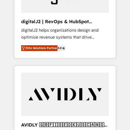
digitalJ2 | RevOps & HubSpot
Implementations
digitalJ2 helps organizations design and
optimize revenue systems that drive
scalable, predictable growth. As a triple-
Elite Solutions Partner
5.0
accredited HubSpot Solutions Partner, we
specialize in both strategic RevOps planning
and hands-on technical execution - building
the operational foundation companies need
to thrive. Industries we specialize in: -
Manufacturing - Healthcare - Financial
Services - Managed IT (MSP) - Franchises -
Professional Services - And more! How we
help: ✔️ Full HubSpot implementations and
portal optimization ✔️ Data migrations, CRM
architecture, and reporting foundations ✔️
AVIDLY 🇬🇧🇫🇮🇸🇪🇩🇰🇺🇸🇨🇦🇳🇴
Custom integrations and workflow