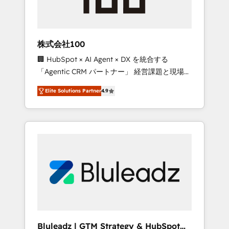
drive adoption from week one, in your time
zone. What we do ➤ Onboarding: Live in
weeks, with workflows built around your
business, not a template. ➤ Migration: Move
株式会社100
from any legacy CRM. Zero downtime, full
🏢 HubSpot × AI Agent × DX を統合する
data integrity. ➤ Implementation: Configure
「Agentic CRM パートナー」 経営課題と現場業
HubSpot to run your revenue process. Sales,
務をつなぐAIネイティブ・エージェンシーとし
marketing, and service wired together. ➤ AI
Elite Solutions Partner
4.9
て、HubSpot Eliteの実装力で顧客フロント業務
and Integrations: Layer Breeze AI, custom
を再設計します。 💡 100inc は何をする会社
agents, and APIs to remove manual work. ➤
か？ HubSpotを共通基盤に、AIエージェントを
Ongoing Management: Monthly tune-ups,
組み込んだ顧客フロント業務（マーケティン
feature rollouts, adoption coaching. Buying
グ・営業・CS）を組織全体で設計・実装する日
HubSpot, switching to it, or reviving a stale
本のAIネイティブ・エージェンシーです。事業
portal? We are built for the work.
部・グループ会社・部門が分立する組織で、デ
ータと業務プロセスのサイロ化を、CRMを軸と
した全社共通基盤に再構築します。意思決定
者・PMO・現場担当者に並走します。 1️⃣
HubSpot導入・活用支援 顧客データの一元化か
Bluleadz | GTM Strategy & HubSpot