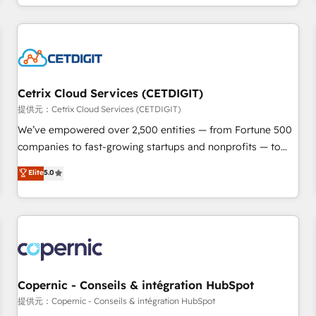
Ongoing Management: Monthly tune-ups, feature rollouts,
complex and build a better experience for your team and
adoption coaching. Buying HubSpot, switching to it, or
customers.
reviving a stale portal? We are built for the work.
Cetrix Cloud Services (CETDIGIT)
提供元：Cetrix Cloud Services (CETDIGIT)
We’ve empowered over 2,500 entities — from Fortune 500
companies to fast-growing startups and nonprofits — to
streamline operations, scale revenue, and unlock the full
Elite
5.0
potential of HubSpot. With deep technical and industry
expertise, we fuse automation, integration, and AI
innovation to deliver lasting impact. We specialize in: •
Turnkey and end-to-end HubSpot implementations •
Onboarding for Sales, Service, Marketing & Content Hubs •
AI voice and chat agents, predictive automation, and smart
workflows • Salesforce + HubSpot integration • Website
Copernic - Conseils & intégration HubSpot
design and CMS development • ERP integration: SAP,
提供元：Copernic - Conseils & intégration HubSpot