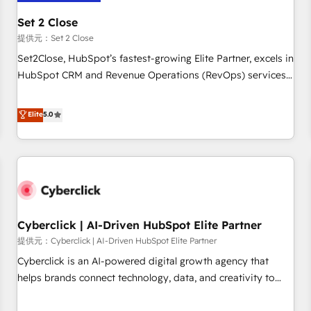
meaning we've been accredited by HubSpot and vetted by
the CCS, which means we can support public sector
Set 2 Close
companies as well the other ones listed in our profile. Our
提供元：Set 2 Close
services: - HubSpot implementation - HubSpot CMS
Set2Close, HubSpot’s fastest-growing Elite Partner, excels in
website build We can do lots of things. But everything we
HubSpot CRM and Revenue Operations (RevOps) services
do is there for you to: - Grow revenue, and run your
to boost B2B sales and growth. As a top HubSpot Elite
business more efficiently - Build stronger relationships with
Partner, we specialize in custom HubSpot CRM solutions.
Elite
5.0
customers - Make better decisions with data - Find a new
Our experts design, implement, and optimize systems to
voice and reach more people - Get the most out of your
enhance user experience, functionality, and adoption across
HubSpot investment
sales, marketing, and service teams. From setup to
refinement, we streamline workflows, improve lead
management, and speed up deal closures. With 500+
projects completed, our Agile approach ensures your
Cyberclick | AI-Driven HubSpot Elite Partner
HubSpot CRM drives measurable results. Our RevOps
services align your sales, marketing, and customer success
提供元：Cyberclick | AI-Driven HubSpot Elite Partner
teams for peak performance. We optimize the revenue
Cyberclick is an AI-powered digital growth agency that
lifecycle—lead generation to retention—by refining
helps brands connect technology, data, and creativity to
processes and eliminating inefficiencies. Using HubSpot
achieve measurable results. Founded in Barcelona and
tools and data-driven strategies, we create scalable