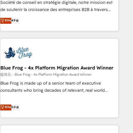
ensure revenue growth on a daily basis. So tell us your
Société de conseil en stratégie digitale, notre mission est
challenge; our passionate and growth driven team of 100+
de soutenir la croissance des entreprises B2B à travers
experts is ready for you! Driving digital growth |
l’acquisition de nouveaux clients, l'intégration CRM et le
Elite
4.9
www.brightdigital.com
développement des revenus auprès de vos comptes
existants. En France et à l'international, nous travaillons
avec des ETI ambitieuses, des grands groupes voulant aller
au-delà d’une simple transformation digitale et des startups
florissantes. Nos 3 grandes expertises sont : ➤ L’intégration
de CRM et de méthodologie RevOps pour aligner les
équipes marketing, commerciales et support client (data
Blue Frog - 4x Platform Migration Award Winner
migration, synchronisation API, audit et maintenance) ➤ La
提供元：Blue Frog - 4x Platform Migration Award Winner
création de sites internet de conversion qui transforment
Blue Frog is made up of a senior team of executive
les visiteurs en opportunités d'affaires ➤ La mise en place
consultants who bring decades of relevant, real world
de stratégies d'acquisition marketing (SEO, SEA, inbound,
experience to our client engagements. "Blue Frog is a top,
automatisation marketing, ABM, IA, emailing) Informations
trusted partner in HubSpot's ecosystem for a reason. Their
Elite
5.0
clés : - 10 ans d'expérience - 100+ intégrations CRM
team brings over a decade of experience to the table, along
HubSpot réussies - 40 experts conseil - 150 certifications
with deep knowledge of the HubSpot platform and
HubSpot cumulées
strategies for driving growth. They are committed to