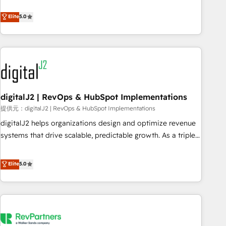
revenue engine. Our unified ecosystem includes specialized
divisions Globalia (AI & Software) and Point Success Media
Elite
5.0
(Paid Media), making this the official home for all three
brands. 🔄 Implementation & Integration - Seamless
migrations and system integrations powered by Globalia’s
technical development team. - 19 HubSpot-certified trainers
to drive platform adoption. 📈 Revenue Generation - Full-
funnel marketing and high-performance advertising via
digitalJ2 | RevOps & HubSpot Implementations
Point Success Media. - Expert deployment of Breeze AI and
custom agents to automate growth. 🏆 Elite Excellence - 8
提供元：digitalJ2 | RevOps & HubSpot Implementations
platform accreditations and deep HIPAA-compliance
digitalJ2 helps organizations design and optimize revenue
expertise. - A team of 250+ experts dedicated to your
systems that drive scalable, predictable growth. As a triple-
resilient growth.
accredited HubSpot Solutions Partner, we specialize in both
strategic RevOps planning and hands-on technical
Elite
5.0
execution - building the operational foundation companies
need to thrive. Industries we specialize in: - Manufacturing -
Healthcare - Financial Services - Managed IT (MSP) -
Franchises - Professional Services - And more! How we
help: ✔️ Full HubSpot implementations and portal