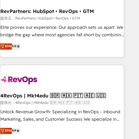
optimization ✔️ Data migrations, CRM architecture, and
RevPartners: HubSpot • RevOps • GTM
reporting foundations ✔️ Custom integrations and workflow
automation ✔️ User adoption programs, training, and
提供元：RevPartners: HubSpot • RevOps • GTM
enablement Through project-based engagements and
Elite proves our experience. Our approach sets us apart. We
ongoing RevOps partnerships, we guide organizations
bridge the gap where most agencies fall short by combining
through the revenue maturity model - delivering the right
GTM strategy with technical execution to solve the right
Elite
5.0
improvements at the right time so operations evolve
problem with the right solution. As the only firm in the world
strategically and sustainably as the business grows.
to hold Elite Partner Accreditations with both HubSpot and
Clay, our clients gain a unique advantage in CRM
architecture, pipeline generation, data intelligence, and go-
to-market execution. Why B2B Businesses Choose RP: -
Secure: Soc2 compliant 🛡️ - Pricing: Implementations
starting at $1,5k 💵 - Speed: Launch in 14 days ⚡ - Global:
4RevOps | Mkt4edu 🇧🇷 🇲🇽 🇵🇹 🇦🇪 🇺🇸
250 professionals across five continents 🌐 - Scale: Fastest
提供元：4RevOps | Mkt4edu 🇧🇷 🇲🇽 🇵🇹 🇦🇪 🇺🇸
tiering Elite HubSpot Partner 🪴 - Sales Hub: More
Unlock Revenue Growth: Specializing in RevOps - Inbound
implementations than any other Partner 💻 - Migrations: We
Marketing, Sales, and Customer Success We specialize in
convert Salesforce addicts to HubSpot evangelists 🧡 Don't
driving revenue growth for companies across industries
Elite
4.9
hire a marketing agency for an Ops problem. Don't hire a
through tailored marketing, sales, and customer success