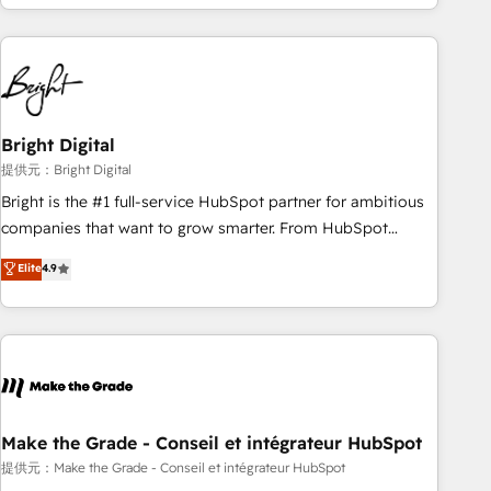
technical agency for a growth problem. Hire a partner built
strategies, utilizing RevOps methodologies. As Latin
to solve both.
America's largest HubSpot partner and a global leader in
education market, we offer unparalleled insights. Operating
in five countries—Brazil, UAE (Abu Dhabi/Dubai/Sharjah),
Mexico, USA, and Portugal—we've executed over a hundred
successful operations. Our approach, rooted in RevOps
Bright Digital
principles, integrates analysis, training, planning, and
提供元：Bright Digital
qualification. Leveraging technology, data analytics, CRM
Bright is the #1 full-service HubSpot partner for ambitious
optimization, and inbound marketing tactics, we focus on
companies that want to grow smarter. From HubSpot
understanding, nurturing, and converting leads. Partner with
onboarding, to training, from developing a new website to
Elite
4.9
us to unlock your business's full potential and achieve
lead generation and digital marketing; we do it all (and with
sustained growth in today's competitive market.
great results)! In short, our services include: - HubSpot
consultancy: onboarding, training, data migration - HubSpot
development: websites, custom modules, integrations -
Marketing & sales solutions: digital marketing, advertising,
campaigns, content and design We connect people, data
and technology to improve customer experiences. With our
Make the Grade - Conseil et intégrateur HubSpot
bright people, exciting ideas and can-do mentality, we
提供元：Make the Grade - Conseil et intégrateur HubSpot