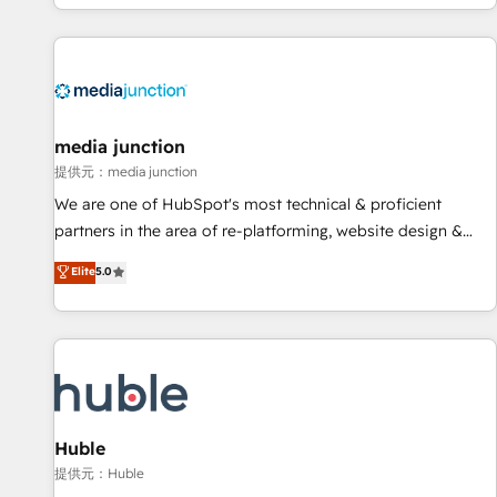
in the HubSpot ecosystem, we blend strategy, technology,
& award-winning design to build scalable, globally
regionalized HubSpot websites, integrated marketing
campaigns, & RevOps frameworks that fuel long-term
success We connect the entire customer lifecycle through
seamless integrations, ensure long-term adoption with
media junction
change-management programs, and align marketing, sales,
提供元：media junction
and service to drive sustainable growth With 6 key
We are one of HubSpot's most technical & proficient
HubSpot accreditations and experience across hundreds of
partners in the area of re-platforming, website design &
organizations in dozens of industries, there’s a good chance
development. We specialize in multi-hub implementations
Elite
5.0
one of our globally integrated teams has worked with
for mid-market & enterprise companies. We are woman-
clients just like you Let’s explore whether S2 is the partner
owned, powered by coffee, and we ❤️ dogs. We produce
you’ve been looking for...and get your next big initiative
award-winning work for our clients. 🏆2023 Technical
moving!
Expertise Impact Award 🏆2022 Technical Expertise Impact
Award 🏆2022 Platform Migration Excellence Impact Award
🏆2020 Elite Solutions Partner 🏆2019 Integrations HubSpot
Impact Award 🏆2019 Marketing Enablement HubSpot
Huble
Impact Award 🏆2018 Website Design HubSpot Impact
提供元：Huble