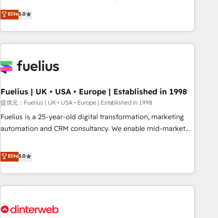
processes. 🔹 Trusted by Industry Leaders With an average
RevOps consulting, data architecture, sales enablement,
Elite
5.0
rating of 4.9/5 and a proven track record of business
lifecycle automation, lead scoring and revenue reporting.
transformation, our growth-first approach has helped
HubSpot, Salesforce and integrated enterprise stacks.
brands dominate their markets.
Digital Marketing, Answer Engine Optimisation, and
Generative Engine Optimisation (AI Search), HubSpot
Content Hub, WordPress development, B2B SEO, paid
media, and content. We work with enterprise and growth-
led companies across technology, professional services,
Fuelius | UK • USA • Europe | Established in 1998
financial services and industrial sectors. Offices in
提供元：Fuelius | UK • USA • Europe | Established in 1998
Johannesburg, Cape Town and London. 500+ HubSpot CRM
Fuelius is a 25-year-old digital transformation, marketing
implementations delivered. AI visibility coverage across
automation and CRM consultancy. We enable mid-market
ChatGPT, Claude, Perplexity, Gemini and Google AI
and enterprise clients to maximise their return from digital
Overviews. HubSpot Impact Award - Customer First
and fuel their growth. We modernise platforms, streamline
Elite
5.0
HubSpot Impact Award - Integrations Innovation HubSpot
operations that are causing inefficiencies, improve
Impact Award - Platform Migration Excellence HubSpot
customer experiences, integrate systems, and supercharge
Impact Award - Platform Excellence 35+ full-time HubSpot
revenue operations Key services: • CRM Implementation •
professionals.
Systems Integration • Digital Transformation / Web
Development • RevOps & Sales Consulting • Marketing