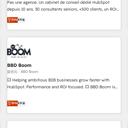
NetSuite, Microsoft Dynamics, … • Data cleansing and CRM
Pas une agence. Un cabinet de conseil dédié HubSpot
migration from any platform • Client/member portals built
depuis 10 ans. 30 consultants seniors, +500 clients, un ROI
on HubSpot • CaterSuite for the catering industry • Custom
mesurable. Notre mission : faire de HubSpot un vrai levier
Elite
4.9
and complex integrations: SAM.gov, GovWin, QuickBooks,
de performance pour votre organisation. Cela passe par la
PandaDoc, ClickUp, Shopify, Mapsly, WooCommerce,
compréhension de vos processus, la fiabilisation de vos
BuilderTrend, and more Experience the difference — reach
données et l'alignement de vos équipes — avant même
out to see how AI + HubSpot can transform your business.
d'ouvrir la plateforme. Nos domaines d'intervention : -
Intégration & paramétrage HubSpot - Migration CRM &
reprise de données - Stratégie RevOps & alignement
Marketing / Sales - Data, reporting & tableaux de bord -
BBD Boom
Onboarding, audit & optimisation - Intégrations métiers
提供元：BBD Boom
(ERP, téléphonie, e-commerce) - Formation &
💥 Helping ambitious B2B businesses grow faster with
accompagnement au changement Nous intervenons auprès
HubSpot. Performance and ROI focused. 💥 BBD Boom is
des PME, ETI et grandes entreprises en France et à
the HubSpot partner that can help you to HubSpot Better.
l'international, dans des secteurs variés : SaaS, immobilier,
We work with your teams to solve all your HubSpot
Elite
5.0
industrie, éducation, banque & assurance, transport &
challenges and improve user adoption, sales process and
logistique.
marketing results. Services 📚 Onboarding your team to
HubSpot for the first time 🔧 Designing and optimising your