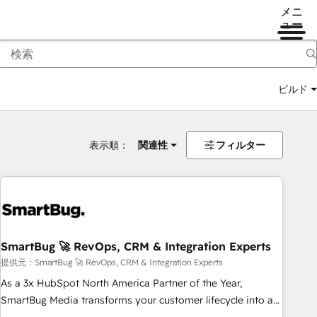
メニ
ュー
ビルド
表示順：
関連性
フィルター
SmartBug 🚀 RevOps, CRM & Integration Experts
提供元：SmartBug 🚀 RevOps, CRM & Integration Experts
As a 3x HubSpot North America Partner of the Year,
SmartBug Media transforms your customer lifecycle into a