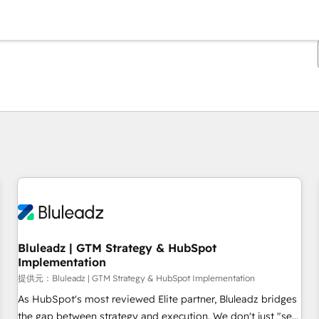
現在の場所
ページ
ページ
ページ
ページ
ページ
ページ
ページ
ページ
ページ
ページ
ページ
Bluleadz | GTM Strategy & HubSpot
Implementation
提供元：Bluleadz | GTM Strategy & HubSpot Implementation
As HubSpot's most reviewed Elite partner, Bluleadz bridges
the gap between strategy and execution. We don't just "set