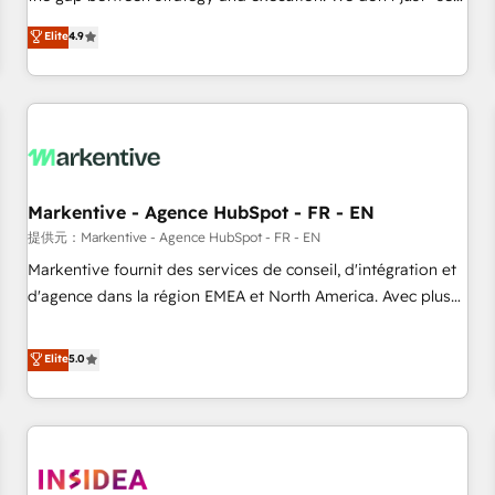
up tools" — we install the GTM Operating System (GTM OS)
Elite
4.9
to align your leadership and engineer a portal that drives
predictable revenue velocity. 🚀 GTM Strategy & Alignment
Workshops & Sprints: Identify "Valleys of Death" stalling
growth. Fix your ICP, Math, and Story to stop "accelerating a
mess." ⚙️ Elite Engineering & AI Scalable Architecture: Zero-
technical-debt setup across all Hubs, validated by our 7
HubSpot Accreditations. AI-Powered RevOps: Breeze AI,
Markentive - Agence HubSpot - FR - EN
custom AI agents, and high-integrity migrations for total
提供元：Markentive - Agence HubSpot - FR - EN
reporting clarity. Security & Compliance: SOC 2 Type II and
Markentive fournit des services de conseil, d'intégration et
HIPAA attested for enterprise-grade data security. 🏆 Why
d'agence dans la région EMEA et North America. Avec plus
Bluleadz? GTM OS Partner | 16+ Years Experience | 1,000+
de 115 experts en marketing automation, Growth, Revops,
Five-Star Reviews
CRM et webdesign. Markentive is both a consulting firm, a
Elite
5.0
digital agency and an integrator. With over 115 experts in
marketing automation, growth, revops, CRM and webdesign
(We focus on EMEA - USA customers).