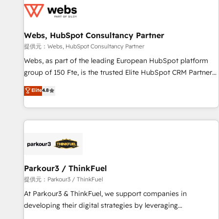
migrations and data cleanups • Custom APIs and third-party
integrations 📈 End-to-End Revenue Acceleration • Lifecycle
marketing and pipeline growth programs • Sales
Webs, HubSpot Consultancy Partner
enablement tools and CRM optimization • Retention
提供元：Webs, HubSpot Consultancy Partner
strategies with customer journey mapping 🏅 Elite-Level
Webs, as part of the leading European HubSpot platform
HubSpot Execution • 750+ onboardings and 2,000+
group of 150 Fte, is the trusted Elite HubSpot CRM Partner
implementations • Deep expertise across marketing, sales,
offering you a roadmap on maximizing EBITDA and
Elite
4.8
and service hubs • Built-in flexibility for startups to global
achieving Commercial Excellence. With our targeted
brands
processes, we strengthen your digital transformation and
minimize costs. As HubSpot's Advanced Accredited CRM
Implementation partner, we provide expertise to drive your
business forward. Since 2015 we are fully dedicated to
HubSpot and with an experienced team (50+), we work
with reputable companies in B2B sectors such as
Parkour3 / ThinkFuel
manufacturing, SaaS and business services. We prepare a
提供元：Parkour3 / ThinkFuel
customized business case that demonstrates the value and
At Parkour3 & ThinkFuel, we support companies in
impact of your digital transformation, including a detailed
developing their digital strategies by leveraging
financial rationale with a focus on ROI and TCO. As a trusted
technologies and automating their marketing and sales