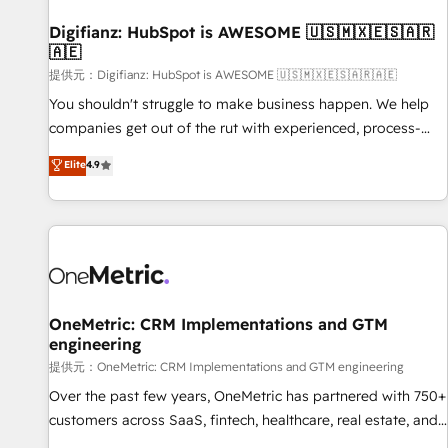
Hub, Service Hub, Data Hub and Website (CMS) • ISO/IEC
Digifianz: HubSpot is AWESOME 🇺🇸🇲🇽🇪🇸🇦🇷
27001:2022, ISO 9001:2015 and now... ISO 42001: 2023
🇦🇪
certified • Exclusive AI 'GuardHub' governance framework,
提供元：Digifianz: HubSpot is AWESOME 🇺🇸🇲🇽🇪🇸🇦🇷🇦🇪
based on ISO 42001 - helping you 'organise complexity'
𝗥𝗲𝗮𝗱𝘆 𝗳𝗼𝗿 𝘁𝗵𝗲 𝗻𝗲𝘅𝘁 𝘀𝘁𝗲𝗽? Click the 👈 '𝗖𝗼𝗻𝘁𝗮𝗰𝘁
You shouldn't struggle to make business happen. We help
𝗯𝘂𝘀𝗶𝗻𝗲𝘀𝘀' button to get in touch (𝘸𝘦'𝘳𝘦 𝘴𝘶𝘱𝘦𝘳 𝘳𝘦𝘴𝘱𝘰𝘯𝘴𝘪𝘷𝘦)
companies get out of the rut with experienced, process-
oriented teams implementing HubSpot Marketing, Sales,
Elite
4.9
Service, CMS and Operations Hub, so selling and actually
engaging with your customers feels easy and pain-free. We
are a top ranked HubSpot Elite Partner, winner of Rookie of
the Year and Customer First Awards, 4.9/5 rating in
HubSpot Reviews and 4.9/5 rating in Clutch Reviews.
Digifianz helps the following industries: logistics & 3PL,
home improvement & construction, branding and
OneMetric: CRM Implementations and GTM
engineering
commercialization, real estate, health, education, SaaS,
Software Dev & IT and consulting, make the most out of
提供元：OneMetric: CRM Implementations and GTM engineering
their HubSpot experience operating in the United States,
Over the past few years, OneMetric has partnered with 750+
EU, UAE, Mexico and Latin America. From casual user to
customers across SaaS, fintech, healthcare, real estate, and
super fan: make HubSpot an experience you LOVE!
other industries. With 150+ HubSpot-certified experts, we