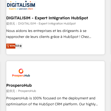
HubSpot set-up for better results 🌐 Website design and
build using HubSpot 🔌 Integrating HubSpot with other
systems 🎓 Training your teams to be HubSpot pros 📊
DIGITALISIM - Expert Intégration HubSpot
Lead generation services using HubSpot Why us? - SIX
HubSpot Accreditations - awarded by HubSpot after a
提供元：DIGITALISIM - Expert Intégration HubSpot
rigorous process for CRM, Solutions Architecture,
Nous aidons les entreprises et les dirigeants à se
Onboarding , Data Migration, Custom Integration & Platform
rapprocher de leurs clients grâce à HubSpot ! Chez
Enablement -Onboarded over 500 businesses to HubSpot -
DIGITALISIM, nous avons l'intime conviction que la réussite
Elite
5.0
Top 1% of partners worldwide -In-house team of 25+
des entreprises passe par l’innovation web, le marketing
experts Contact us today to help you get more from your
digital, et la relation client ! C'est pourquoi, nos experts sont
investment in HubSpot. www.bbdboom.com
à la fois capables de gérer votre projet de création de site
internet, votre référencement, votre stratégie digitale et le
pilotage et l'intégration d'HubSpot ! Les grandes phases
d'un projet HubSpot avec DIGITALISIM : 🧽 Nettoyage,
migration et intégration des bases de données. 🚀
ProsperoHub
Développement des interfaces avec vos logiciels métiers ⚙️
提供元：ProsperoHub
Configuration de la plateforme HubSpot 📈 Configuration
ProsperoHub is 100% focused on the deployment and
de rapports et tableaux de bord 🤝 Book Process &
optimisation of the HubSpot CRM platform. Our highly
Guidelines utilisateurs 🎓 Formations des utilisateurs
experienced team of solutions experts will ensure that you