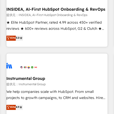
INSIDEA, AI-First HubSpot Onboarding & RevOps
提供元：INSIDEA, AI-First HubSpot Onboarding & RevOps
★ Elite HubSpot Partner, rated 4.99 across 450+ verified
reviews ★ 600+ reviews across HubSpot, G2 & Clutch ★
150+ in-house HubSpot-certified experts ★ 1,500+
Elite
5.0
implementations across 25+ countries ★ AI-first, RevOps-
led, onboarding-obsessed INSIDEA helps growing
companies turn HubSpot into a revenue engine. We
onboard your team, migrate your data, and build AI-
powered workflows that drive adoption from week one, in
your time zone. What we do: ➤ Onboarding: Live in weeks,
with workflows built around your business, not a template.
Instrumental Group
➤ Migration: Move from any legacy CRM. Zero downtime,
提供元：Instrumental Group
full data integrity. ➤ Implementation: Configure HubSpot to
We help companies scale with HubSpot. From small
run your revenue process. Sales, marketing, and service
projects to growth campaigns, to CRM and websites. Hire
wired together. ➤ AI and Integrations: Layer Breeze AI,
an agency that's experienced in every inch of HubSpot and
Elite
4.9
custom agents, and APIs to remove manual work. ➤
willing to work hand-in-hand with your team to simplify the