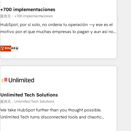
Automation What makes us different? 🚀 Top 0.5% of global
+700 implementaciones
HubSpot agencies ⚙️ The strongest technical ability and
integration capabilities 💼 Consultative, long-term partners
提供元：+700 implementaciones
who will embed ourselves into your business, processes
HubSpot, por sí solo, no ordena tu operación —y ese es el
and systems 🏢 We specialise in working with mid-market
motivo por el que muchas empresas lo pagan y aun así no
and enterprise organisations, global organisations and
crecen. Suele ser un círculo: procesos que no generan datos
those with complex use cases 🏆 CRM Implementation,
confiables, datos que no permiten decidir bien, y
Elite
4.8
Platform Enablement, Custom Integration and Onboarding
decisiones que no logran mejorar los procesos. Y así, vuelta
Accredited 🔐 ISO27001 & ISO9001 Certified
tras vuelta, el negocio gira sin avanzar —un problema que
tiene menos que ver con el CRM y más con cómo opera la
empresa por debajo. Te acompañamos a ordenar tu
operación paso a paso, sin frenarla, con la adopción que
todos buscan y pocos logran. Así HubSpot por fin rinde. Y
Unlimited Tech Solutions
hay algo más: cada proceso que ordenás construye el
contexto real de cómo opera tu empresa —lo único que no
提供元：Unlimited Tech Solutions
se compra ni se copia—. En un mundo donde todos tendrán
We take HubSpot further than you thought possible.
la misma IA, va a ganar quien tenga el mejor contexto para
Unlimited Tech turns disconnected tools and chaotic
alimentarla. Sin contexto, la IA improvisa. Con el tuyo, se
processes into a seamless, high-performing revenue engine.
vuelve una ventaja que nadie más tiene. No es teoría: