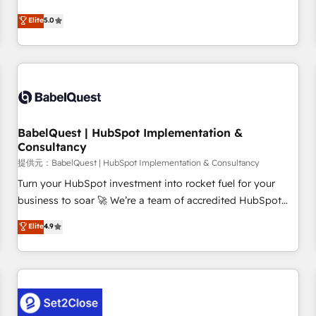
achieve maximum adoption and ROI from your HubSpot
Elite
5.0
investment. Use our extensive HubSpot, sales, marketing,
service and integrations expertise to lead your team on
their HubSpot journey, design and implement your
processes and skilfully bring your revenue infrastructure to
life. Our collaborative approach keeps you in control whilst
we plan and support the route to your revenue goals. We
BabelQuest | HubSpot Implementation &
have successfully supported over 500 organisations with
Consultancy
HubSpot implementation, optimisation, training, and
提供元：BabelQuest | HubSpot Implementation & Consultancy
adoption assurance. Our tried and tested Roadmap
methodology will ensure that you receive the best
Turn your HubSpot investment into rocket fuel for your
deployment experience possible. Whether you are new to
business to soar 🚀 We’re a team of accredited HubSpot
HubSpot or seeking to turn around a poor install, our team
experts ready to help you. We can implement the platform
Elite
4.9
have the change management expertise to deliver the
into complex business environments, optimise what you've
solutions you need.
got and make sure you can actually use it, build your
website in HubSpot or create an inbound marketing
strategy for you and execute it on HubSpot. We are on the
G-Cloud 14 CCS (Crown Commercial Service) framework,