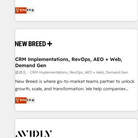
ンシーとして、HubSpot Eliteの実装力で顧客フロント業務を
再設計します。 💡 100inc は何をする会社か？ HubSpotを共
Elite
4.9
通基盤に、AIエージェントを組み込んだ顧客フロント業務（マ
ーケティング・営業・CS）を組織全体で設計・実装する日本の
AIネイティブ・エージェンシーです。事業部・グループ会社・
部門が分立する組織で、データと業務プロセスのサイロ化を、
CRMを軸とした全社共通基盤に再構築します。意思決定者・
PMO・現場担当者に並走します。 1️⃣ HubSpot導入・活用支援
CRM Implementations, RevOps, AEO + Web,
顧客データの一元化から、GTMの見える化・自動化まで。全
Demand Gen
Hub統合運用、データ品質設計、グループ横断のCRM統合に対
提供元：CRM Implementations, RevOps, AEO + Web, Demand Gen
応します。 2️⃣ AIエージェント組織構築 営業・マーケティング
業務の一部をAIが自律実行する組織への移行を設計・実装。
New Breed is where go-to-market teams partner to unlock
Breeze・Claude等をHubSpotと連携させ、役割定義・運用ル
growth, scale, and transformation. We help companies
ール・成果指標まで含めて設計します。 3️⃣ 全社DX × AI推進の
activate HubSpot’s AI-powered customer platform and
Elite
5.0
PMO伴走支援 複数部門をまたぐDX×AI変革を、構想から実装・
operationalize HubSpot’s Loop Marketing framework
定着までPMOとして主導。「設定の代行ではなく、設計の責
through expert-led services, smart agents, and purpose-
任」を引き受け、部門横断の統合・浸透・変革管理を実行しま
built apps, tailored to your business. Together, we unlock
す。 ▸ CMS戦略設計・構築：リード獲得・CVR・SEOを前提に
results, fast. ⚙️CRM & RevOps: Align all Hubs to your buyer
した情報設計・導線設計・テンプレート設計をContent Hubで
journey for clean data, scalability, & reporting. 🎯Demand