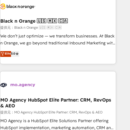
helping our customers grow and finding solutions that fit
their unique business needs. We are thrilled to have Blue
Frog in the HubSpot ecosystem leading the way for
Black n Orange 🇺🇸 🇲🇽 🇨🇦
customers!" - Yamini Rangan, CEO of HubSpot “Our
experience with the team at Blue Frog has been nothing
提供元：Black n Orange 🇺🇸 🇲🇽 🇨🇦
short of extraordinary. Their years of experience and quality
We don’t just optimize — we transform businesses. At Black
of skilled staff has earned them a trusted reputation within
n Orange, we go beyond traditional Inbound Marketing with
the HubSpot ecosystem as a reliable partner capable of
our exclusive methodologies: BOOMS and BOOST. Together,
Elite
5.0
delivering remarkable experiences for our most
they form a powerful combination that has driven success
sophisticated clients.” - Brian Garvey, VP, Solutions Partner
for over 800 businesses worldwide. As Elite HubSpot
Program, HubSpot.
Partners, we specialize in crafting high-performance growth
strategies that integrate data-driven marketing, automation,
and revenue intelligence to help companies scale faster and
smarter. 🔹 BOOMS: Demand generation for all your buyers
With BOOMS, you invest in 100% of your buyers,
MO Agency HubSpot Elite Partner: CRM, RevOps
& AEO
accelerating your growth and positioning yourself as an
undisputed leader. 🔹 BOOST: Optimize your digital
提供元：MO Agency HubSpot Elite Partner: CRM, RevOps & AEO
transformation process A methodology designed to
MO Agency is a HubSpot Elite Solutions Partner offering
implement HubSpot effectively and optimize your digital
HubSpot implementation, marketing automation, CRM and