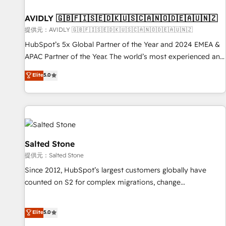
一体提供。 ▸ 既存CRM・MAからの移行支援：Salesforce・
Gen & ABM: Drive pipeline with inbound, ABM, AEO, SEO, &
Marketo・Pardot等からの移行、カスタム設計、履歴データ移
paid media. 👩‍💻Web Design: Build high-performing
AVIDLY 🇬🇧🇫🇮🇸🇪🇩🇰🇺🇸🇨🇦🇳🇴🇩🇪🇦🇺🇳🇿
行と活用設計まで。 ▸ AEO対応：ChatGPT・Perplexity等のAI
websites with UX, messaging, & conversion strategy that
提供元：AVIDLY 🇬🇧🇫🇮🇸🇪🇩🇰🇺🇸🇨🇦🇳🇴🇩🇪🇦🇺🇳🇿
検索からの流入・引用を前提にコンテンツとサイト構造を最適
drive results. 🤖AI Strategy: Activate Breeze Agents,
HubSpot’s 5x Global Partner of the Year and 2024 EMEA &
化。 🏆 なぜ100incを選ぶのか？ ✓ HubSpot Eliteパートナー
configure HubSpot AI, & maximize AEO with tailored AI
APAC Partner of the Year. The world’s most experienced and
認定 ✓ HubSpotアワード受賞・HUGリーダー ✓
services. 🧩Integrations: Extend HubSpot with custom
fully accredited HubSpot Solutions Partner. 🚀 With 2,750+
Elite
5.0
ISO27001:2022 / ISO9001:2015 取得 ✓ 400社以上の導入実績
integrations, hosting, & maintenance.
HubSpot projects delivered and 370+ specialists across
✓ HubSpot大百科 出版 CRM・AI活用に関するご相談、現状整
EMEA, APAC and NAM, we de-risk complex CRM
理の壁打ちなど、構想段階からお気軽にお問い合わせくださ
programmes and accelerate ROI across every HubSpot
い。
Hub. 🧭 From multi-region migrations to AI-powered
automation, we turn complexity into clarity, human at global
scale. 🏆 HubSpot’s CEO called us “the partner of the
Salted Stone
future.” Others agree it is proof of trust built through
提供元：Salted Stone
measurable impact.
Since 2012, HubSpot’s largest customers globally have
counted on S2 for complex migrations, change
management, systems integration, and creative solutions
that deliver measurable impact and transform brand
Elite
5.0
experiences As one of the few full-service creative agencies