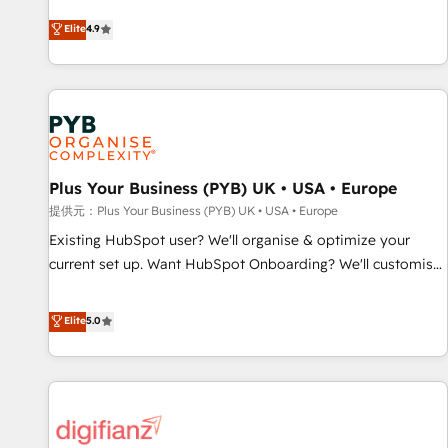
extension of your team, we believe in the power of
processes to generate growth. Our offer spans from
Elite
4.9
partnership. Together, we embark on a transformational
Strategy to Operations. We specialize in CRM onboarding
journey that sets your business up for long-term success.
and implementation, web design, sales & marketing
Unlock your business. If not now, when?
automation, and digital marketing. With extensive
experience working with tech companies and
manufacturers since 2002, we are committed to
empowering our clients and developing their autonomy. Get
Plus Your Business (PYB) UK • USA • Europe
to grips with HubSpot through guided implementation and
seamless integration of the CRM platform into your digital
提供元：Plus Your Business (PYB) UK • USA • Europe
ecosystem. Would you like support in deploying your
Existing HubSpot user? We'll organise & optimize your
inbound marketing strategy? We'll provide support tailored
current set up. Want HubSpot Onboarding? We'll customise
to your needs and sales objectives. With 125+ certifications,
your CRM & automate your business processes. Welcome
we are part of the most certified Canadian agencies, and we
to our Profile! We can help with... • CRM implementation,
Elite
5.0
both hold Onboarding Accreditations. Based in Canada
reports & workflows, and team training • CRM migration:
(coast to coast), our services are offered in both English &
Salesforce, Pipedrive, Dynamics etc • Technical projects inc.
French.
Custom API integrations & ERP systems inc. SAP and
Netsuite A little about us... • Boutique 'Elite' Team (12 super
skilled members) • 150+ Clients for Sales Hub, Marketing