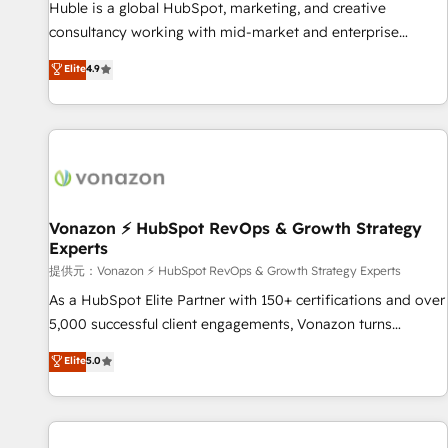
Award 🏆2017 Website Design HubSpot Impact Award 🏆
Huble is a global HubSpot, marketing, and creative
2016 Growth-Driven Design Agency of the Year 🏆2016
consultancy working with mid-market and enterprise
Sales Enablement HubSpot Impact Award 🏆2015 Growth-
businesses. We go beyond implementation, shaping the
Elite
4.9
Driven Design Agency of the Year 🏆2015 Became the 5th
strategy, processes, and teams that turn HubSpot into a
Agency to reach Diamond 🏆2014 HubSpot COS
genuine growth engine. Named HubSpot's Global Partner of
Performance Award 🏆2014 HubSpot COS Design Award 🏆
the Year in 2024, consistently ranked among their top 5
2013 HubSpot Marketplace Provider of the Year 🏆2011
partners worldwide, and with over 15 years in the
Became a HubSpot Partner 📆Founded in 1997
ecosystem, Huble has built a track record that speaks for
itself. One company, one operating model, delivering across
offices and consulting teams in the UK, USA, Canada,
Vonazon ⚡ HubSpot RevOps & Growth Strategy
Experts
Germany, France, Belgium, Singapore, and South Africa.
Certified compliant with ISO/IEC 27001:2022 and ISO
提供元：Vonazon ⚡ HubSpot RevOps & Growth Strategy Experts
9001:2015 across all seven international offices and 175+
As a HubSpot Elite Partner with 150+ certifications and over
employees.
5,000 successful client engagements, Vonazon turns
marketing complexity into measurable, scalable growth.
Elite
5.0
From onboarding to enterprise-grade campaigns, our in-
house team builds scalable strategies that drive long-term
revenue. ⚙️ HubSpot Integration & Optimization • Seamless
CRM, CMS, and automation setup • Complex platform