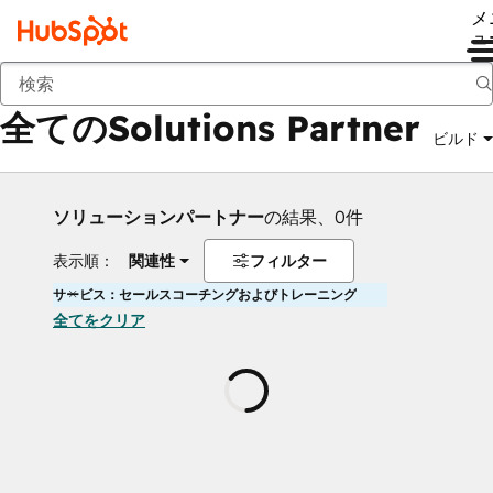
メ
ュ
戻る
全てのSolutions Partner
ビルド
ソリューションパートナー
の結果、0件
表示順：
関連性
フィルター
サービス：セールスコーチングおよびトレーニング
全てをクリア
読
み
込
み
中