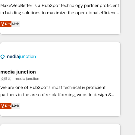
MakeWebBetter is a HubSpot technology partner proficient
in building solutions to maximize the operational efficiency
of HubSpot. The fastest-growing tech-enabler & facilitator,
Elite
4.9
MakeWebBetter, hands you the blend of HubSpot expertise
& eminent solutions & integrations. Trust us to streamline
your HubSpot experience. 🚀HubSpot Elite Partners with
10+ years of HubSpot experience 🤝HubSpot Premier
Integration partner 🤝Google Premier Partner 2023 🌟5
HubSpot Accreditations 🌟Won HubSpot Theme Challenge
2021 🌟INBOUND’19 HubSpot Rising Star Why us?
media junction
Harnessing the full potential of the powerful HubSpot CRM.
提供元：media junction
✔️A team of HubSpot experts backed by over 10+ years of
We are one of HubSpot's most technical & proficient
HubSpot experience ✔️Flexible pricing models — Hourly-fee
partners in the area of re-platforming, website design &
(assigned one Dedicated HubSpot Admin); Monthly-fee
development. We specialize in multi-hub implementations
Elite
5.0
(HubSpot Admin + Project Manager); and Fixed Project Cost
for mid-market & enterprise companies. We are woman-
(as per requirement). ✔️Helped over 25,000+ customers so
owned, powered by coffee, and we ❤️ dogs. We produce
far with our HubSpot solutions. ✔️Bespoke apps & on-
award-winning work for our clients. 🏆2023 Technical
demand bundle services. Connect with us today!
Expertise Impact Award 🏆2022 Technical Expertise Impact