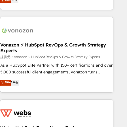
any apps, in any direction. Stuck on your old CRM..? Migrate
Alignement des équipes grâce à un outil et des données
| seamlessly off your old CRM onto a clean new HubSpot
partagées • Amélioration de la collecte et de l’analyse des
portal with Advanced Website and CRM Migrations using
données pour des décisions éclairées • Optimisation de
our in-house "HubScrub" Tool.
l’efficacité et de la productivité des équipes Notre équipe
de 30 consultants certifiés HubSpot aborde chaque projet
avec un engagement total, alignant processus métiers et
technologie, et guidant vos équipes à travers le
Vonazon ⚡ HubSpot RevOps & Growth Strategy
Experts
changement, tout en centrant vos objectifs d’entreprise.
Grâce à une méthodologie éprouvée auprès de plus de 400
提供元：Vonazon ⚡ HubSpot RevOps & Growth Strategy Experts
clients, nous comprenons rapidement vos enjeux et
As a HubSpot Elite Partner with 150+ certifications and over
intégrons parfaitement HubSpot dans votre organisation.
5,000 successful client engagements, Vonazon turns
Pour toute question technique ou besoin de structuration
marketing complexity into measurable, scalable growth.
Elite
5.0
de votre projet HubSpot, contactez notre équipe pour un
From onboarding to enterprise-grade campaigns, our in-
échange dédié.
house team builds scalable strategies that drive long-term
revenue. ⚙️ HubSpot Integration & Optimization • Seamless
CRM, CMS, and automation setup • Complex platform
migrations and data cleanups • Custom APIs and third-party
integrations 📈 End-to-End Revenue Acceleration • Lifecycle
marketing and pipeline growth programs • Sales