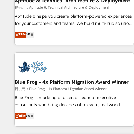
Aptitude 8: Technical Architecture & Deployment
expert training, unmatched responsiveness, and ongoing
support, we equip your team to adopt new systems with
提供元：Aptitude 8: Technical Architecture & Deployment
confidence and achieve a unified, data-driven approach to
Aptitude 8 helps you create platform-powered experiences
customer engagement.
for your customers and teams. We build multi-hub solutions
and orchestrate operations across your entire tech stack.
Elite
5.0
Aptitude 8 is trusted by top brands such as Lenovo,
Bluetooth, International Sports Sciences Association, SXSW,
Notion, Soundcloud, American Nurses Association,
Randstad, Uber Freight, and HubSpot itself. We have the
largest technical consulting team of any HubSpot partner
and expertise across operational strategy, business-first
process building, system integration, custom development,
Blue Frog - 4x Platform Migration Award Winner
and extensibility. When you work with Aptitude 8, you get a
提供元：Blue Frog - 4x Platform Migration Award Winner
team – not an individual – with embedded consulting,
Blue Frog is made up of a senior team of executive
strategy, development, and project management. We have
consultants who bring decades of relevant, real world
100% US-based, FTE team members. We offer project-
experience to our client engagements. "Blue Frog is a top,
Elite
5.0
based and managed services engagements that include
trusted partner in HubSpot's ecosystem for a reason. Their
new HubSpot implementations, migrations from other
team brings over a decade of experience to the table, along
platforms, systems integration, extensibility, custom
with deep knowledge of the HubSpot platform and