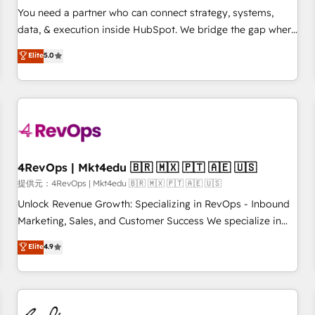
automation ✔️ User adoption programs, training, and
You need a partner who can connect strategy, systems,
enablement Through project-based engagements and
data, & execution inside HubSpot. We bridge the gap where
ongoing RevOps partnerships, we guide organizations
most agencies fall short by combining GTM strategy with
Elite
5.0
through the revenue maturity model - delivering the right
technical execution to solve the right problem with the right
improvements at the right time so operations evolve
solution. As the only firm in the world to hold Elite Partner
strategically and sustainably as the business grows.
Accreditations with both HubSpot and Clay, our clients gain
a unique advantage in CRM architecture, pipeline
generation, data intelligence, and go-to-market execution.
Why B2B Businesses Choose RP: - Secure: Soc2 compliant
🛡️ - Pricing: Implementations starting at $1,5k 💵 - Speed:
4RevOps | Mkt4edu 🇧🇷 🇲🇽 🇵🇹 🇦🇪 🇺🇸
Launch in 14 days ⚡ - Global: 75+ RPers across five
提供元：4RevOps | Mkt4edu 🇧🇷 🇲🇽 🇵🇹 🇦🇪 🇺🇸
continents 🌐 - Scale: Largest organically grown & fastest
Unlock Revenue Growth: Specializing in RevOps - Inbound
tiering Elite HubSpot Partner 🪴 - Sales Hub: More
Marketing, Sales, and Customer Success We specialize in
implementations than any other Partner 💻 - Migrations: We
driving revenue growth for companies across industries
Elite
4.9
convert Salesforce addicts to HubSpot evangelists 🧡 Don't
through tailored marketing, sales, and customer success
hire a marketing agency for an Ops problem. Don't hire a
strategies, utilizing RevOps methodologies. As Latin
technical agency for a growth problem. Hire a partner built
America's largest HubSpot partner and a global leader in
to solve both.
education market, we offer unparalleled insights. Operating