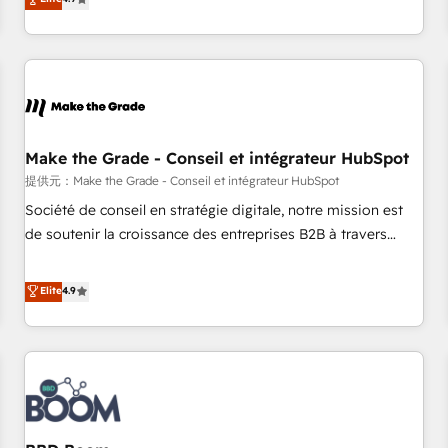
www.brightdigital.com
strategy, processes, and teams that turn HubSpot into a
genuine growth engine. Named HubSpot's Global Partner of
the Year in 2024, consistently ranked among their top 5
partners worldwide, and with over 15 years in the
ecosystem, Huble has built a track record that speaks for
itself. One company, one operating model, delivering across
offices and consulting teams in the UK, USA, Canada,
Make the Grade - Conseil et intégrateur HubSpot
Germany, France, Belgium, Singapore, and South Africa.
提供元：Make the Grade - Conseil et intégrateur HubSpot
Certified compliant with ISO/IEC 27001:2022 and ISO
Société de conseil en stratégie digitale, notre mission est
9001:2015 across all seven international offices and 175+
de soutenir la croissance des entreprises B2B à travers
employees.
l’acquisition de nouveaux clients, l'intégration CRM et le
développement des revenus auprès de vos comptes
Elite
4.9
existants. En France et à l'international, nous travaillons
avec des ETI ambitieuses, des grands groupes voulant aller
au-delà d’une simple transformation digitale et des startups
florissantes. Nos 3 grandes expertises sont : ➤ L’intégration
de CRM et de méthodologie RevOps pour aligner les
équipes marketing, commerciales et support client (data