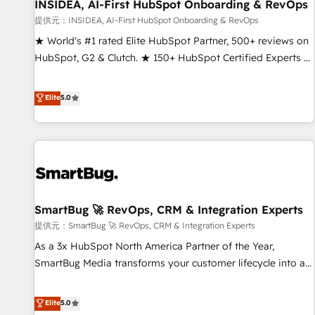
INSIDEA, AI-First HubSpot Onboarding & RevOps
提供元：INSIDEA, AI-First HubSpot Onboarding & RevOps
★ World's #1 rated Elite HubSpot Partner, 500+ reviews on
HubSpot, G2 & Clutch. ★ 150+ HubSpot Certified Experts &
Trainers across the team ★ 1,500+ implementations across
five continents ★ AI-First, RevOps-led, Onboarding
Elite
5.0
obsessed ★ Company of the Year 2024/25 INSIDEA helps
growing companies turn HubSpot into a revenue engine.
We onboard your team, migrate your data, and build AI-
powered workflows that drive adoption from week one, in
your time zone. What we do ➤ Onboarding: Live in weeks,
with workflows built around your business, not a template.
SmartBug 🚀 RevOps, CRM & Integration Experts
➤ Migration: Move from any legacy CRM. Zero downtime,
full data integrity. ➤ Implementation: Configure HubSpot to
提供元：SmartBug 🚀 RevOps, CRM & Integration Experts
run your revenue process. Sales, marketing, and service
As a 3x HubSpot North America Partner of the Year,
wired together. ➤ AI and Integrations: Layer Breeze AI,
SmartBug Media transforms your customer lifecycle into a
custom agents, and APIs to remove manual work. ➤
revenue engine. Our unified ecosystem includes specialized
Ongoing Management: Monthly tune-ups, feature rollouts,
divisions Globalia (AI & Software) and Point Success Media
Elite
5.0
adoption coaching. Buying HubSpot, switching to it, or
(Paid Media), making this the official home for all three