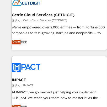
Cetrix Cloud Services (CETDIGIT)
提供元：Cetrix Cloud Services (CETDIGIT)
We’ve empowered over 2,000 entities — from Fortune 500
companies to fast-growing startups and nonprofits — to
streamline operations, scale revenue, and unlock the full
Elite
5.0
potential of HubSpot. With deep technical and industry
expertise, we fuse automation, integration, and AI
innovation to deliver lasting impact. We specialize in: •
Turnkey and end-to-end HubSpot implementations •
Onboarding for Sales, Service, Marketing & Content Hubs •
AI voice and chat agents, predictive automation, and smart
workflows • Salesforce + HubSpot integration • RevOps and
IMPACT
AI-driven sales enablement • Website design and CMS
提供元：IMPACT
development • ERP integration: SAP, NetSuite, Microsoft
At IMPACT, we go beyond just helping you implement
Dynamics, … • Data cleansing and CRM migration from any
HubSpot. We teach your team how to master it. As the
platform • Client/member portals built on HubSpot •
creators of the Endless Customers System™ (the next
Elite
5.0