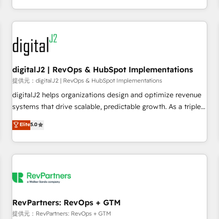
定着までPMOとして主導。「設定の代行ではなく、設計の責
through expert-led services, smart agents, and purpose-
任」を引き受け、部門横断の統合・浸透・変革管理を実行しま
built apps, tailored to your business. Together, we unlock
す。 ▸ CMS戦略設計・構築：リード獲得・CVR・SEOを前提に
results, fast. ⚙️CRM & RevOps: Align all Hubs to your buyer
した情報設計・導線設計・テンプレート設計をContent Hubで
journey for clean data, scalability, & reporting. 🎯Demand
一体提供。 ▸ 既存CRM・MAからの移行支援：Salesforce・
Gen & ABM: Drive pipeline with inbound, ABM, AEO, SEO, &
Marketo・Pardot等からの移行、カスタム設計、履歴データ移
paid media. 👩‍💻Web Design: Build high-performing
digitalJ2 | RevOps & HubSpot Implementations
行と活用設計まで。 ▸ AEO対応：ChatGPT・Perplexity等のAI
websites with UX, messaging, & conversion strategy that
提供元：digitalJ2 | RevOps & HubSpot Implementations
検索からの流入・引用を前提にコンテンツとサイト構造を最適
drive results. 🤖AI Strategy: Activate Breeze Agents,
digitalJ2 helps organizations design and optimize revenue
化。 🏆 なぜ100incを選ぶのか？ ✓ HubSpot Eliteパートナー
configure HubSpot AI, & maximize AEO with tailored AI
systems that drive scalable, predictable growth. As a triple-
認定 ✓ HubSpotアワード受賞・HUGリーダー ✓
services. 🧩Integrations: Extend HubSpot with custom
accredited HubSpot Solutions Partner, we specialize in both
Elite
5.0
ISO27001:2022 / ISO9001:2015 取得 ✓ 400社以上の導入実績
integrations, hosting, & maintenance.
strategic RevOps planning and hands-on technical
✓ HubSpot大百科 出版 CRM・AI活用に関するご相談、現状整
execution - building the operational foundation companies
理の壁打ちなど、構想段階からお気軽にお問い合わせくださ
need to thrive. Industries we specialize in: - Manufacturing -
い。
Healthcare - Financial Services - Managed IT (MSP) -
Franchises - Professional Services - And more! How we
help: ✔️ Full HubSpot implementations and portal
optimization ✔️ Data migrations, CRM architecture, and
RevPartners: RevOps + GTM
reporting foundations ✔️ Custom integrations and workflow
提供元：RevPartners: RevOps + GTM