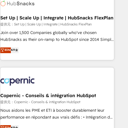
Award 🏆2022 Platform Migration Excellence Impact Award
🏆2020 Elite Solutions Partner 🏆2019 Integrations HubSpot
Impact Award 🏆2019 Marketing Enablement HubSpot
Set Up | Scale Up | Integrate | HubSnacks FlexPlan
Impact Award 🏆2018 Website Design HubSpot Impact
提供元：Set Up | Scale Up | Integrate | HubSnacks FlexPlan
Award 🏆2017 Website Design HubSpot Impact Award 🏆
Join over 1,500 Companies globally who've chosen
2016 Growth-Driven Design Agency of the Year 🏆2016
HubSnacks as their on-ramp to HubSpot since 2014 Simple
Sales Enablement HubSpot Impact Award 🏆2015 Growth-
pay-as-you-go plans that accelerate value... 1️⃣ Set Up |
Elite
4.9
Driven Design Agency of the Year 🏆2015 Became the 5th
Onboarding New or Check-fixing existing HubSpot portals
Agency to reach Diamond 🏆2014 HubSpot COS
2️⃣ Scale Up | 100% HubSpot Task Execution... Global 24/7 ...
Performance Award 🏆2014 HubSpot COS Design Award 🏆
All Experts 3️⃣ Integrate | your entire Tech Stack with Custom
2013 HubSpot Marketplace Provider of the Year 🏆2011
Integrations Slash months from your API Integration
Became a HubSpot Partner 📆Founded in 1997
project... ⬅️ Click "Contact Business" ⬅️ to access 150+
Kickstart Integration templates that put HubSpot in the
center of your tech stack, syncing... 🛍️ Shopify or
Copernic - Conseils & intégration HubSpot
WooCommerce 💲 Stripe or Paypal 💰 Sage or Netsuite 🤖
提供元：Copernic - Conseils & intégration HubSpot
Google or Microsoft ✍️ DocuSign or PandaDoc 🌐 Avalara or
Nous aidons les PME et ETI à booster durablement leur
Quaderno HubSnacks holds the rare Advanced "Custom
performance en répondant aux vrais défis : • Intégration de
Integrations" Accreditation, securely sync data across... 🔄
HubSpot avec d’autres outils (ERP, téléphonie, etc.) •
Elite
4.9