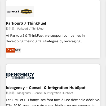
investment in HubSpot. www.bbdboom.com
internet, votre référencement, votre stratégie digitale et le
pilotage et l'intégration d'HubSpot ! Les grandes phases
d'un projet HubSpot avec DIGITALISIM : 🧽 Nettoyage,
migration et intégration des bases de données. 🚀
Parkour3 / ThinkFuel
Développement des interfaces avec vos logiciels métiers ⚙️
提供元：Parkour3 / ThinkFuel
Configuration de la plateforme HubSpot 📈 Configuration
At Parkour3 & ThinkFuel, we support companies in
de rapports et tableaux de bord 🤝 Book Process &
developing their digital strategies by leveraging
Guidelines utilisateurs 🎓 Formations des utilisateurs
technologies and automating their marketing and sales
Elite
4.9
processes to generate growth. Our offer spans from
Strategy to Operations. We specialize in CRM onboarding
and implementation, web design, sales & marketing
automation, and digital marketing. With extensive
experience working with tech companies and
manufacturers since 2002, we are committed to
empowering our clients and developing their autonomy. Get
Ideagency - Conseil & Intégration HubSpot
to grips with HubSpot through guided implementation and
提供元：Ideagency - Conseil & Intégration HubSpot
seamless integration of the CRM platform into your digital
Les PME et ETI françaises font face à une décennie décisive.
ecosystem. Would you like support in deploying your
D'ici 2030, une vague de consolidation va recomposer le