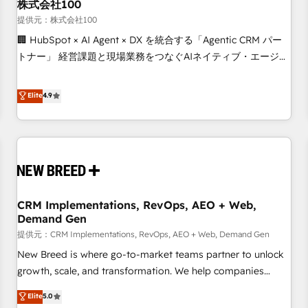
株式会社100
提供元：株式会社100
🏢 HubSpot × AI Agent × DX を統合する「Agentic CRM パー
トナー」 経営課題と現場業務をつなぐAIネイティブ・エージェ
ンシーとして、HubSpot Eliteの実装力で顧客フロント業務を
再設計します。 💡 100inc は何をする会社か？ HubSpotを共
Elite
4.9
通基盤に、AIエージェントを組み込んだ顧客フロント業務（マ
ーケティング・営業・CS）を組織全体で設計・実装する日本の
AIネイティブ・エージェンシーです。事業部・グループ会社・
部門が分立する組織で、データと業務プロセスのサイロ化を、
CRMを軸とした全社共通基盤に再構築します。意思決定者・
PMO・現場担当者に並走します。 1️⃣ HubSpot導入・活用支援
CRM Implementations, RevOps, AEO + Web,
顧客データの一元化から、GTMの見える化・自動化まで。全
Demand Gen
Hub統合運用、データ品質設計、グループ横断のCRM統合に対
提供元：CRM Implementations, RevOps, AEO + Web, Demand Gen
応します。 2️⃣ AIエージェント組織構築 営業・マーケティング
業務の一部をAIが自律実行する組織への移行を設計・実装。
New Breed is where go-to-market teams partner to unlock
Breeze・Claude等をHubSpotと連携させ、役割定義・運用ル
growth, scale, and transformation. We help companies
ール・成果指標まで含めて設計します。 3️⃣ 全社DX × AI推進の
activate HubSpot’s AI-powered customer platform and
Elite
5.0
PMO伴走支援 複数部門をまたぐDX×AI変革を、構想から実装・
operationalize HubSpot’s Loop Marketing framework