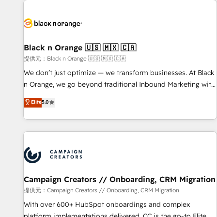
development, and ongoing RevOps support.
strategies for driving growth. They are committed to
helping our customers grow and finding solutions that fit
their unique business needs. We are thrilled to have Blue
Frog in the HubSpot ecosystem leading the way for
Black n Orange 🇺🇸 🇲🇽 🇨🇦
customers!" - Yamini Rangan, CEO of HubSpot “Our
提供元：Black n Orange 🇺🇸 🇲🇽 🇨🇦
experience with the team at Blue Frog has been nothing
We don’t just optimize — we transform businesses. At Black
short of extraordinary. Their years of experience and quality
n Orange, we go beyond traditional Inbound Marketing with
of skilled staff has earned them a trusted reputation within
our exclusive methodologies: BOOMS and BOOST. Together,
Elite
5.0
the HubSpot ecosystem as a reliable partner capable of
they form a powerful combination that has driven success
delivering remarkable experiences for our most
for over 800 businesses worldwide. As Elite HubSpot
sophisticated clients.” - Brian Garvey, VP, Solutions Partner
Partners, we specialize in crafting high-performance growth
Program, HubSpot.
strategies that integrate data-driven marketing, automation,
and revenue intelligence to help companies scale faster and
smarter. 🔹 BOOMS: Demand generation for all your buyers
With BOOMS, you invest in 100% of your buyers,
Campaign Creators // Onboarding, CRM Migration
accelerating your growth and positioning yourself as an
提供元：Campaign Creators // Onboarding, CRM Migration
undisputed leader. 🔹 BOOST: Optimize your digital
With over 600+ HubSpot onboardings and complex
transformation process A methodology designed to
platform implementations delivered, CC is the go-to Elite