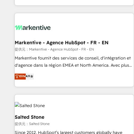
reviving a stale portal? We are built for the work.
brands. 🔄 Implementation & Integration - Seamless
migrations and system integrations powered by Globalia’s
technical development team. - 19 HubSpot-certified trainers
to drive platform adoption. 📈 Revenue Generation - Full-
funnel marketing and high-performance advertising via
Markentive - Agence HubSpot - FR - EN
Point Success Media. - Expert deployment of Breeze AI and
custom agents to automate growth. 🏆 Elite Excellence - 8
提供元：Markentive - Agence HubSpot - FR - EN
platform accreditations and deep HIPAA-compliance
Markentive fournit des services de conseil, d'intégration et
expertise. - A team of 250+ experts dedicated to your
d'agence dans la région EMEA et North America. Avec plus
resilient growth.
de 115 experts en marketing automation, Growth, Revops,
Elite
4.9
CRM et webdesign. Markentive is both a consulting firm, a
digital agency and an integrator. With over 115 experts in
marketing automation, growth, revops, CRM and webdesign
(We focus on EMEA - USA customers).
Salted Stone
提供元：Salted Stone
Since 2012, HubSpot’s largest customers globally have