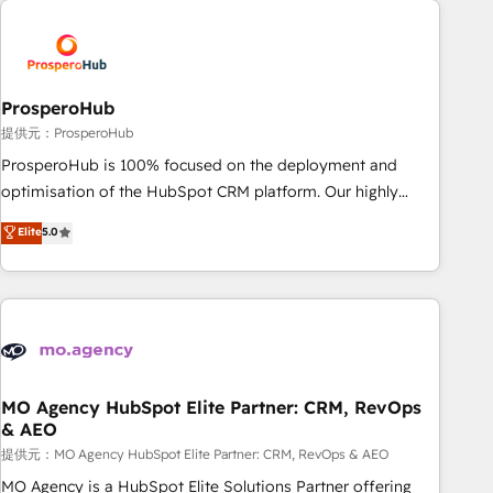
Unlock your business. If not now, when?
hygiene, and tailored HubSpot solutions. Our clients choose
us because we blend the expertise of a global consultancy
with the care and agility of a boutique firm. At Triario, we’re
big enough to deliver but small enough to listen. Our
ProsperoHub
Services: HubSpot implementations & data migration
提供元：ProsperoHub
Custom AI agents Revenue Operations API integrations AI-
ProsperoHub is 100% focused on the deployment and
ready Website design Let’s turn your CRM into your growth
optimisation of the HubSpot CRM platform. Our highly
engine!
experienced team of solutions experts will ensure that you
Elite
5.0
achieve maximum adoption and ROI from your HubSpot
investment. Use our extensive HubSpot, sales, marketing,
service and integrations expertise to lead your team on
their HubSpot journey, design and implement your
processes and skilfully bring your revenue infrastructure to
life. Our collaborative approach keeps you in control whilst
we plan and support the route to your revenue goals. We
MO Agency HubSpot Elite Partner: CRM, RevOps
& AEO
have successfully supported over 500 organisations with
HubSpot implementation, optimisation, training, and
提供元：MO Agency HubSpot Elite Partner: CRM, RevOps & AEO
adoption assurance. Our tried and tested Roadmap
MO Agency is a HubSpot Elite Solutions Partner offering