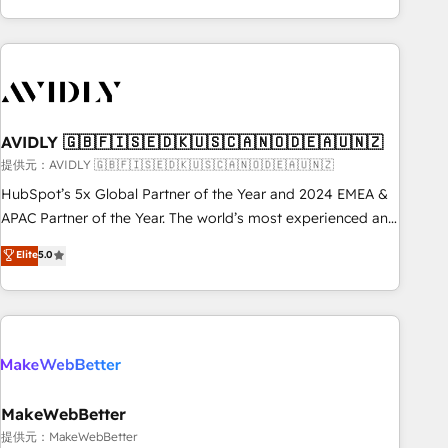
Scale with less headcount ...by using HubSpot's full
capabilities. 🤓 What do you get? 🤓 Our client's are too
busy to learn the ins-and-outs of HubSpot. We give you a
Personal Consultant + Tech Team to handle the heavy lifting
of mapping out AND building your ideal system. + Get best
AVIDLY 🇬🇧🇫🇮🇸🇪🇩🇰🇺🇸🇨🇦🇳🇴🇩🇪🇦🇺🇳🇿
practices and 'don't know what you don't know'
recommendations to maximize conversions! OTF is an Elite
提供元：AVIDLY 🇬🇧🇫🇮🇸🇪🇩🇰🇺🇸🇨🇦🇳🇴🇩🇪🇦🇺🇳🇿
Partner (top 1% of 6,500+ Partners) and was named 2023
HubSpot’s 5x Global Partner of the Year and 2024 EMEA &
HubSpot Partner of the Year 💥 Trusted by 2,500+
APAC Partner of the Year. The world’s most experienced and
companies to help them scale and close more business, by
fully accredited HubSpot Solutions Partner. 🚀 With 2,750+
Elite
5.0
using HubSpot (the right way). ⭐️ Here's more info:
HubSpot projects delivered and 370+ specialists across
www.onthefuze.com/hubspot-admin Contact us to learn
EMEA, APAC and NAM, we de-risk complex CRM
more!
programmes and accelerate ROI across every HubSpot
Hub. 🧭 From multi-region migrations to AI-powered
automation, we turn complexity into clarity, human at global
scale. 🏆 HubSpot’s CEO called us “the partner of the
future.” Others agree it is proof of trust built through
MakeWebBetter
measurable impact.
提供元：MakeWebBetter