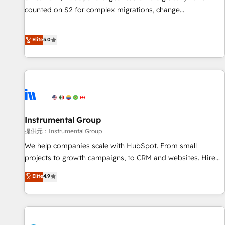
counted on S2 for complex migrations, change
management, systems integration, and creative solutions
that deliver measurable impact and transform brand
Elite
5.0
experiences As one of the few full-service creative agencies
in the HubSpot ecosystem, we blend strategy, technology,
& award-winning design to build scalable, globally
regionalized HubSpot websites, integrated marketing
campaigns, & RevOps frameworks that fuel long-term
success We connect the entire customer lifecycle through
seamless integrations, ensure long-term adoption with
Instrumental Group
change-management programs, and align marketing, sales,
提供元：Instrumental Group
and service to drive sustainable growth With 6 key
We help companies scale with HubSpot. From small
HubSpot accreditations and experience across hundreds of
projects to growth campaigns, to CRM and websites. Hire
organizations in dozens of industries, there’s a good chance
an agency that's experienced in every inch of HubSpot and
Elite
4.9
one of our globally integrated teams has worked with
willing to work hand-in-hand with your team to simplify the
clients just like you Let’s explore whether S2 is the partner
complex and build a better experience for your team and
you’ve been looking for...and get your next big initiative
customers.
moving!