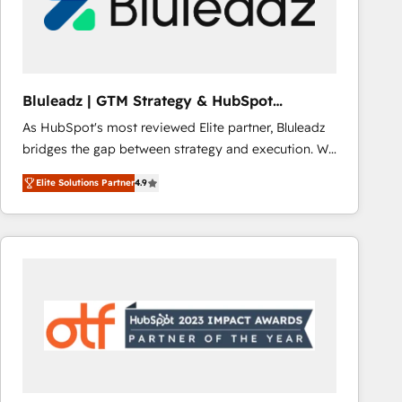
Bluleadz | GTM Strategy & HubSpot
Implementation
As HubSpot's most reviewed Elite partner, Bluleadz
bridges the gap between strategy and execution. We
don't just "set up tools" — we install the GTM
Elite Solutions Partner
4.9
Operating System (GTM OS) to align your leadership
and engineer a portal that drives predictable
revenue velocity. 🚀 GTM Strategy & Alignment
Workshops & Sprints: Identify "Valleys of Death"
stalling growth. Fix your ICP, Math, and Story to stop
"accelerating a mess." ⚙️ Elite Engineering & AI
Scalable Architecture: Zero-technical-debt setup
across all Hubs, validated by our 7 HubSpot
Accreditations. AI-Powered RevOps: Breeze AI,
custom AI agents, and high-integrity migrations for