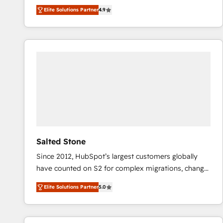
North America. Avec plus de 115 experts en
Elite Solutions Partner
4.9
marketing automation, Growth, Revops, CRM et
webdesign. Markentive is both a consulting firm, a
digital agency and an integrator. With over 115
experts in marketing automation, growth, revops,
CRM and webdesign (We focus on EMEA - USA
customers).
Salted Stone
Since 2012, HubSpot’s largest customers globally
have counted on S2 for complex migrations, change
management, systems integration, and creative
Elite Solutions Partner
5.0
solutions that deliver measurable impact and
transform brand experiences As one of the few full-
service creative agencies in the HubSpot