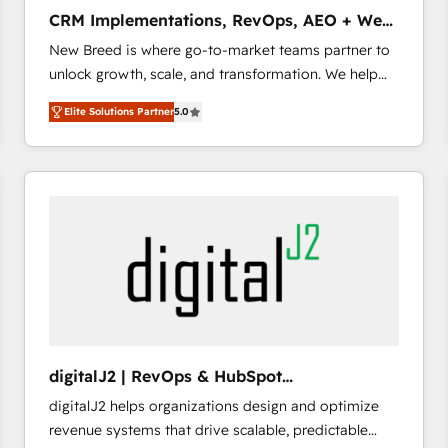
タ品質設計、グループ横断のCRM統合に対応します。
CRM Implementations, RevOps, AEO + Web,
2️⃣ AIエージェント組織構築 営業・マーケティング業務
Demand Gen
New Breed is where go-to-market teams partner to
の一部をAIが自律実行する組織への移行を設計・実装。
unlock growth, scale, and transformation. We help
Breeze・Claude等をHubSpotと連携させ、役割定義・
companies activate HubSpot’s AI-powered
運用ルール・成果指標まで含めて設計します。 3️⃣ 全社
Elite Solutions Partner
5.0
customer platform and operationalize HubSpot’s
DX × AI推進のPMO伴走支援 複数部門をまたぐDX×AI変
Loop Marketing framework through expert-led
革を、構想から実装・定着までPMOとして主導。「設
services, smart agents, and purpose-built apps,
定の代行ではなく、設計の責任」を引き受け、部門横断
tailored to your business. Together, we unlock
の統合・浸透・変革管理を実行します。 ▸ CMS戦略設
results, fast. ⚙️CRM & RevOps: Align all Hubs to your
計・構築：リード獲得・CVR・SEOを前提にした情報設
buyer journey for clean data, scalability, & reporting.
計・導線設計・テンプレート設計をContent Hubで一体
🎯Demand Gen & ABM: Drive pipeline with inbound,
提供。 ▸ 既存CRM・MAからの移行支援：Salesforce・
ABM, AEO, SEO, & paid media. 👩‍💻Web Design:
Marketo・Pardot等からの移行、カスタム設計、履歴
Build high-performing websites with UX, messaging,
データ移行と活用設計まで。 ▸ AEO対応：ChatGPT・
& conversion strategy that drive results. 🤖AI
Perplexity等のAI検索からの流入・引用を前提にコンテ
Strategy: Activate Breeze Agents, configure HubSpot
ンツとサイト構造を最適化。 🏆 なぜ100incを選ぶの
digitalJ2 | RevOps & HubSpot
AI, & maximize AEO with tailored AI services. 🧩
か？ ✓ HubSpot Eliteパートナー認定 ✓ HubSpotアワ
Implementations
digitalJ2 helps organizations design and optimize
Integrations: Extend HubSpot with custom
ード受賞・HUGリーダー ✓ ISO27001:2022 /
revenue systems that drive scalable, predictable
integrations, hosting, & maintenance.
ISO9001:2015 取得 ✓ 400社以上の導入実績 ✓