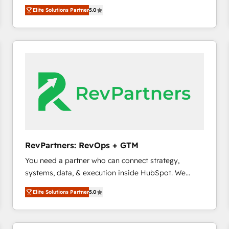
growth. As a triple-accredited HubSpot Solutions
HubSpot大百科 出版 CRM・AI活用に関するご相談、現
Elite Solutions Partner
5.0
Partner, we specialize in both strategic RevOps
状整理の壁打ちなど、構想段階からお気軽にお問い合わ
planning and hands-on technical execution - building
せください。
the operational foundation companies need to
thrive. Industries we specialize in: - Manufacturing -
Healthcare - Financial Services - Managed IT (MSP) -
Franchises - Professional Services - And more! How
we help: ✔️ Full HubSpot implementations and portal
optimization ✔️ Data migrations, CRM architecture,
and reporting foundations ✔️ Custom integrations
and workflow automation ✔️ User adoption
programs, training, and enablement Through project-
RevPartners: RevOps + GTM
based engagements and ongoing RevOps
You need a partner who can connect strategy,
partnerships, we guide organizations through the
systems, data, & execution inside HubSpot. We
revenue maturity model - delivering the right
bridge the gap where most agencies fall short by
improvements at the right time so operations
Elite Solutions Partner
5.0
combining GTM strategy with technical execution to
evolve strategically and sustainably as the business
solve the right problem with the right solution. As the
grows.
only firm in the world to hold Elite Partner