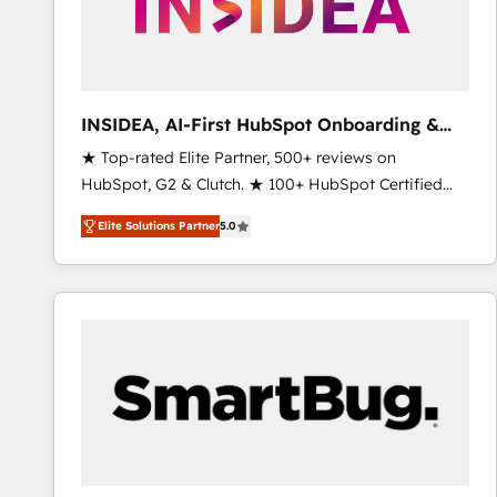
INSIDEA, AI-First HubSpot Onboarding &
RevOps
★ Top-rated Elite Partner, 500+ reviews on
HubSpot, G2 & Clutch. ★ 100+ HubSpot Certified
Experts & Trainers across the team ★ 1,500+
Elite Solutions Partner
5.0
implementations across five continents ★ AI-First,
RevOps-led, Onboarding obsessed ★ Company of
the Year 2024/25 INSIDEA helps growing companies
turn HubSpot into a revenue engine. We onboard
your team, migrate your data, and build AI-powered
workflows that drive adoption from week one, in
your time zone. What we do ➤ Onboarding: Live in
weeks, with workflows built around your business,
not a template. ➤ Migration: Move from any legacy
CRM. Zero downtime, full data integrity. ➤