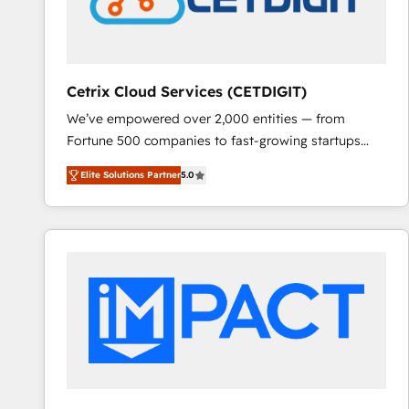
Cetrix Cloud Services (CETDIGIT)
We’ve empowered over 2,000 entities — from
Fortune 500 companies to fast-growing startups
and nonprofits — to streamline operations, scale
Elite Solutions Partner
5.0
revenue, and unlock the full potential of HubSpot.
With deep technical and industry expertise, we fuse
automation, integration, and AI innovation to deliver
lasting impact. We specialize in: • Turnkey and end-
to-end HubSpot implementations • Onboarding for
Sales, Service, Marketing & Content Hubs • AI voice
and chat agents, predictive automation, and smart
workflows • Salesforce + HubSpot integration •
RevOps and AI-driven sales enablement • Website
design and CMS development • ERP integration: SAP,
NetSuite, Microsoft Dynamics, … • Data cleansing