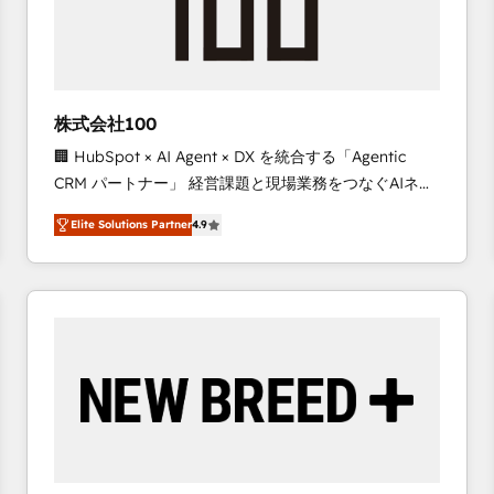
株式会社100
🏢 HubSpot × AI Agent × DX を統合する「Agentic
CRM パートナー」 経営課題と現場業務をつなぐAIネイ
ティブ・エージェンシーとして、HubSpot Eliteの実装
Elite Solutions Partner
4.9
力で顧客フロント業務を再設計します。 💡 100inc は何
をする会社か？ HubSpotを共通基盤に、AIエージェン
トを組み込んだ顧客フロント業務（マーケティング・営
業・CS）を組織全体で設計・実装する日本のAIネイテ
ィブ・エージェンシーです。事業部・グループ会社・部
門が分立する組織で、データと業務プロセスのサイロ化
を、CRMを軸とした全社共通基盤に再構築します。意
思決定者・PMO・現場担当者に並走します。 1️⃣
HubSpot導入・活用支援 顧客データの一元化から、
GTMの見える化・自動化まで。全Hub統合運用、デー