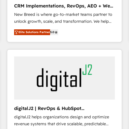
タ品質設計、グループ横断のCRM統合に対応します。
CRM Implementations, RevOps, AEO + Web,
2️⃣ AIエージェント組織構築 営業・マーケティング業務
Demand Gen
New Breed is where go-to-market teams partner to
の一部をAIが自律実行する組織への移行を設計・実装。
unlock growth, scale, and transformation. We help
Breeze・Claude等をHubSpotと連携させ、役割定義・
companies activate HubSpot’s AI-powered
運用ルール・成果指標まで含めて設計します。 3️⃣ 全社
Elite Solutions Partner
5.0
customer platform and operationalize HubSpot’s
DX × AI推進のPMO伴走支援 複数部門をまたぐDX×AI変
Loop Marketing framework through expert-led
革を、構想から実装・定着までPMOとして主導。「設
services, smart agents, and purpose-built apps,
定の代行ではなく、設計の責任」を引き受け、部門横断
tailored to your business. Together, we unlock
の統合・浸透・変革管理を実行します。 ▸ CMS戦略設
results, fast. ⚙️CRM & RevOps: Align all Hubs to your
計・構築：リード獲得・CVR・SEOを前提にした情報設
buyer journey for clean data, scalability, & reporting.
計・導線設計・テンプレート設計をContent Hubで一体
🎯Demand Gen & ABM: Drive pipeline with inbound,
提供。 ▸ 既存CRM・MAからの移行支援：Salesforce・
ABM, AEO, SEO, & paid media. 👩‍💻Web Design:
Marketo・Pardot等からの移行、カスタム設計、履歴
Build high-performing websites with UX, messaging,
データ移行と活用設計まで。 ▸ AEO対応：ChatGPT・
& conversion strategy that drive results. 🤖AI
Perplexity等のAI検索からの流入・引用を前提にコンテ
Strategy: Activate Breeze Agents, configure HubSpot
ンツとサイト構造を最適化。 🏆 なぜ100incを選ぶの
digitalJ2 | RevOps & HubSpot
AI, & maximize AEO with tailored AI services. 🧩
か？ ✓ HubSpot Eliteパートナー認定 ✓ HubSpotアワ
Implementations
digitalJ2 helps organizations design and optimize
Integrations: Extend HubSpot with custom
ード受賞・HUGリーダー ✓ ISO27001:2022 /
revenue systems that drive scalable, predictable
integrations, hosting, & maintenance.
ISO9001:2015 取得 ✓ 400社以上の導入実績 ✓