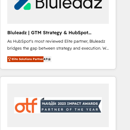
Bluleadz | GTM Strategy & HubSpot
Implementation
As HubSpot's most reviewed Elite partner, Bluleadz
bridges the gap between strategy and execution. We
don't just "set up tools" — we install the GTM
Elite Solutions Partner
4.9
Operating System (GTM OS) to align your leadership
and engineer a portal that drives predictable
revenue velocity. 🚀 GTM Strategy & Alignment
Workshops & Sprints: Identify "Valleys of Death"
stalling growth. Fix your ICP, Math, and Story to stop
"accelerating a mess." ⚙️ Elite Engineering & AI
Scalable Architecture: Zero-technical-debt setup
across all Hubs, validated by our 7 HubSpot
Accreditations. AI-Powered RevOps: Breeze AI,
custom AI agents, and high-integrity migrations for