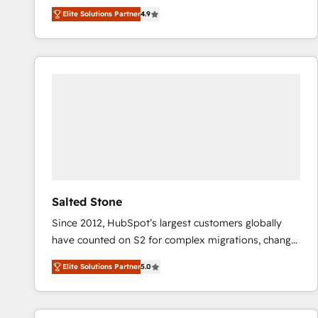
North America. Avec plus de 115 experts en
Elite Solutions Partner
4.9
marketing automation, Growth, Revops, CRM et
webdesign. Markentive is both a consulting firm, a
digital agency and an integrator. With over 115
experts in marketing automation, growth, revops,
CRM and webdesign (We focus on EMEA - USA
customers).
Salted Stone
Since 2012, HubSpot’s largest customers globally
have counted on S2 for complex migrations, change
management, systems integration, and creative
Elite Solutions Partner
5.0
solutions that deliver measurable impact and
transform brand experiences As one of the few full-
service creative agencies in the HubSpot