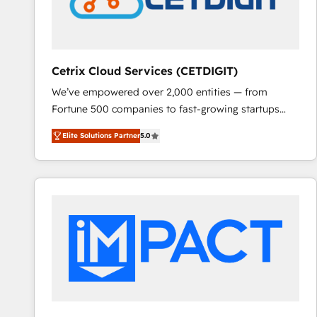
Cetrix Cloud Services (CETDIGIT)
We’ve empowered over 2,000 entities — from
Fortune 500 companies to fast-growing startups
and nonprofits — to streamline operations, scale
Elite Solutions Partner
5.0
revenue, and unlock the full potential of HubSpot.
With deep technical and industry expertise, we fuse
automation, integration, and AI innovation to deliver
lasting impact. We specialize in: • Turnkey and end-
to-end HubSpot implementations • Onboarding for
Sales, Service, Marketing & Content Hubs • AI voice
and chat agents, predictive automation, and smart
workflows • Salesforce + HubSpot integration •
RevOps and AI-driven sales enablement • Website
design and CMS development • ERP integration: SAP,
NetSuite, Microsoft Dynamics, … • Data cleansing