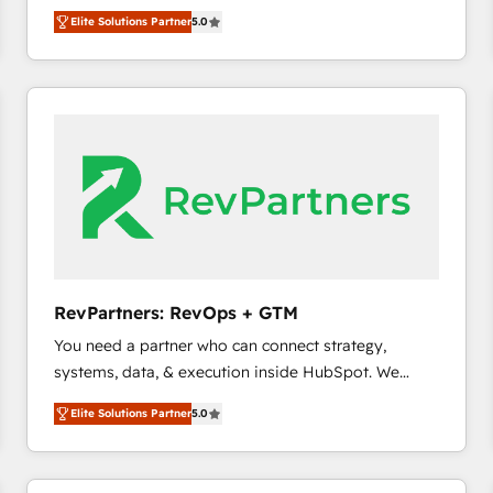
growth. As a triple-accredited HubSpot Solutions
HubSpot大百科 出版 CRM・AI活用に関するご相談、現
Elite Solutions Partner
5.0
Partner, we specialize in both strategic RevOps
状整理の壁打ちなど、構想段階からお気軽にお問い合わ
planning and hands-on technical execution - building
せください。
the operational foundation companies need to
thrive. Industries we specialize in: - Manufacturing -
Healthcare - Financial Services - Managed IT (MSP) -
Franchises - Professional Services - And more! How
we help: ✔️ Full HubSpot implementations and portal
optimization ✔️ Data migrations, CRM architecture,
and reporting foundations ✔️ Custom integrations
and workflow automation ✔️ User adoption
programs, training, and enablement Through project-
RevPartners: RevOps + GTM
based engagements and ongoing RevOps
You need a partner who can connect strategy,
partnerships, we guide organizations through the
systems, data, & execution inside HubSpot. We
revenue maturity model - delivering the right
bridge the gap where most agencies fall short by
improvements at the right time so operations
Elite Solutions Partner
5.0
combining GTM strategy with technical execution to
evolve strategically and sustainably as the business
solve the right problem with the right solution. As the
grows.
only firm in the world to hold Elite Partner