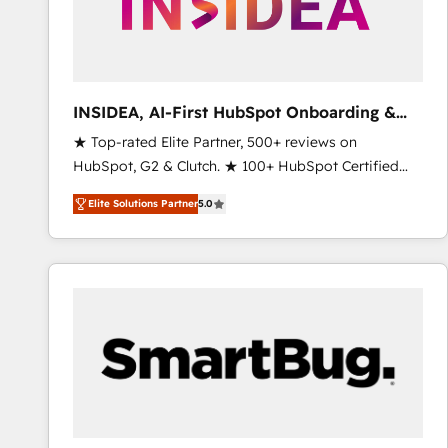
INSIDEA, AI-First HubSpot Onboarding &
RevOps
★ Top-rated Elite Partner, 500+ reviews on
HubSpot, G2 & Clutch. ★ 100+ HubSpot Certified
Experts & Trainers across the team ★ 1,500+
Elite Solutions Partner
5.0
implementations across five continents ★ AI-First,
RevOps-led, Onboarding obsessed ★ Company of
the Year 2024/25 INSIDEA helps growing companies
turn HubSpot into a revenue engine. We onboard
your team, migrate your data, and build AI-powered
workflows that drive adoption from week one, in
your time zone. What we do ➤ Onboarding: Live in
weeks, with workflows built around your business,
not a template. ➤ Migration: Move from any legacy
CRM. Zero downtime, full data integrity. ➤