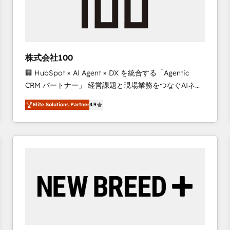
株式会社100
🏢 HubSpot × AI Agent × DX を統合する「Agentic
CRM パートナー」 経営課題と現場業務をつなぐAIネイ
ティブ・エージェンシーとして、HubSpot Eliteの実装
Elite Solutions Partner
4.9
力で顧客フロント業務を再設計します。 💡 100inc は何
をする会社か？ HubSpotを共通基盤に、AIエージェン
トを組み込んだ顧客フロント業務（マーケティング・営
業・CS）を組織全体で設計・実装する日本のAIネイテ
ィブ・エージェンシーです。事業部・グループ会社・部
門が分立する組織で、データと業務プロセスのサイロ化
を、CRMを軸とした全社共通基盤に再構築します。意
思決定者・PMO・現場担当者に並走します。 1️⃣
HubSpot導入・活用支援 顧客データの一元化から、
GTMの見える化・自動化まで。全Hub統合運用、デー