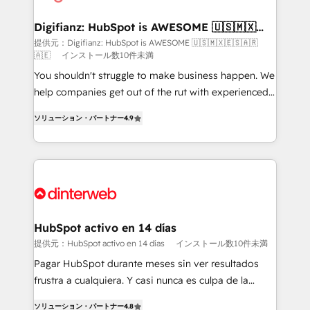
investment
Implementation • Systems Integration • Digital
Transformation / Web Development • RevOps &
Digifianz: HubSpot is AWESOME 🇺🇸🇲🇽
🇪🇸🇦🇷🇦🇪
Sales Consulting • Marketing Automation What
提供元：Digifianz: HubSpot is AWESOME 🇺🇸🇲🇽🇪🇸🇦🇷
🇦🇪
インストール数10件未満
makes us different? 🚀 Top 0.5% of global HubSpot
agencies ⚙️ The strongest technical ability and
You shouldn't struggle to make business happen. We
integration capabilities 💼 Consultative, long-term
help companies get out of the rut with experienced,
partners who will embed ourselves into your
process-oriented teams implementing HubSpot
ソリューション・パートナー
4.9
business, processes and systems 🏢 We specialise in
Marketing, Sales, Service, CMS and Operations Hub,
working with mid-market and enterprise
so selling and actually engaging with your customers
organisations, global organisations and those with
feels easy and pain-free. We are a top ranked
complex use cases 🏆 CRM Implementation,
HubSpot Elite Partner, winner of Rookie of the Year
Platform Enablement, Custom Integration and
and Customer First Awards, 4.9/5 rating in HubSpot
Onboarding Accredited 🔐 ISO27001 & ISO9001
Reviews and 4.9/5 rating in Clutch Reviews. Digifianz
Certified
helps the following industries: logistics & 3PL, home
HubSpot activo en 14 días
improvement & construction, branding and
提供元：HubSpot activo en 14 días
インストール数10件未満
commercialization, real estate, health, education,
Pagar HubSpot durante meses sin ver resultados
SaaS, Software Dev & IT and consulting, make the
frustra a cualquiera. Y casi nunca es culpa de la
most out of their HubSpot experience operating in
herramienta: es del enfoque con el que se
the United States, EU, UAE, Mexico and Latin
ソリューション・パートナー
4.8