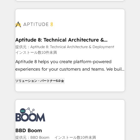
inbound, automatisation marketing, ABM, IA,
enterprise-grade campaigns, our in-house team
emailing) Informations clés : - 10 ans d'expérience -
builds scalable strategies that drive long-term
100+ intégrations CRM HubSpot réussies - 40
revenue. ⚙️ HubSpot Integration & Optimization •
experts conseil - 150 certifications HubSpot
Seamless CRM, CMS, and automation setup •
cumulées
Complex platform migrations and data cleanups •
Custom APIs and third-party integrations 📈 End-to-
Aptitude 8: Technical Architecture &
Deployment
End Revenue Acceleration • Lifecycle marketing and
提供元：Aptitude 8: Technical Architecture & Deployment
インストール数10件未満
pipeline growth programs • Sales enablement tools
and CRM optimization • Retention strategies with
Aptitude 8 helps you create platform-powered
customer journey mapping 🏅 Elite-Level HubSpot
experiences for your customers and teams. We build
Execution • 750+ onboardings and 2,000+
multi-hub solutions and orchestrate operations
ソリューション・パートナー
5.0
implementations • Deep expertise across marketing,
across your entire tech stack. Aptitude 8 is trusted
sales, and service hubs • Built-in flexibility for
by top brands such as Lenovo, Bluetooth,
startups to global brands
International Sports Sciences Association, SXSW,
Notion, Soundcloud, American Nurses Association,
Randstad, Uber Freight, and HubSpot itself. We have
the largest technical consulting team of any HubSpot
partner and expertise across operational strategy,
BBD Boom
business-first process building, system integration,
提供元：BBD Boom
インストール数10件未満