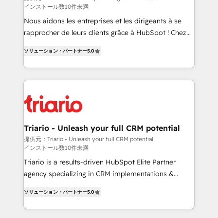
インストール数10件未満
way for customers!" - Yamini Rangan, CEO of
HubSpot “Our experience with the team at Blue Frog
Nous aidons les entreprises et les dirigeants à se
has been nothing short of extraordinary. Their years
rapprocher de leurs clients grâce à HubSpot ! Chez
of experience and quality of skilled staff has earned
DIGITALISIM, nous avons l'intime conviction que la
ソリューション・パートナー
5.0
them a trusted reputation within the HubSpot
réussite des entreprises passe par l’innovation web,
ecosystem as a reliable partner capable of delivering
le marketing digital, et la relation client ! C'est
remarkable experiences for our most sophisticated
pourquoi, nos experts sont à la fois capables de
clients.” - Brian Garvey, VP, Solutions Partner
gérer votre projet de création de site internet, votre
Program, HubSpot.
référencement, votre stratégie digitale et le pilotage
et l'intégration d'HubSpot ! Les grandes phases d'un
projet HubSpot avec DIGITALISIM : 🧽 Nettoyage,
Triario - Unleash your full CRM potential
migration et intégration des bases de données. 🚀
提供元：Triario - Unleash your full CRM potential
インストール数10件未満
Développement des interfaces avec vos logiciels
métiers ⚙️ Configuration de la plateforme HubSpot
Triario is a results-driven HubSpot Elite Partner
📈 Configuration de rapports et tableaux de bord 🤝
agency specializing in CRM implementations &
Book Process & Guidelines utilisateurs 🎓
migrations, Revenue Operations, Custom
ソリューション・パートナー
5.0
Formations des utilisateurs
Integrations, Custom AI agents and AI-ready Website
Design With over 15 years of experience, we help