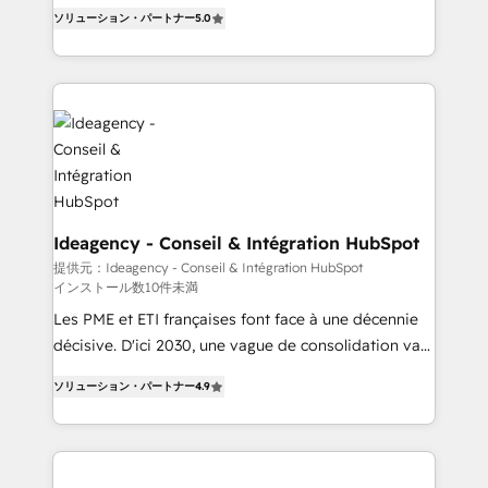
- Dashboards, lifecycle campaigns, and lead
automation, CRM and RevOps consulting, B2B SEO,
ソリューション・パートナー
5.0
nurturing sequences. - Cross-hub setup across
paid media, content marketing, AEO and GEO (AI
Marketing, Sales, Operations, and Service Hubs. -
search optimisation), and HubSpot Content Hub and
Ongoing optimization, managed support, and
WordPress development. We work with enterprise
scalable retainers. Let’s make HubSpot your most
and growth-led companies across technology,
powerful growth engine. Built to convert, scale, and
professional services, financial services and
drive results.
industrial sectors. Offices in Johannesburg, Cape
Town, Dubai & London. 500+ HubSpot CRM
implementations delivered. AI visibility coverage
across ChatGPT, Claude, Perplexity, Gemini and
Ideagency - Conseil & Intégration HubSpot
Google AI Overviews. HubSpot Impact Award -
提供元：Ideagency - Conseil & Intégration HubSpot
インストール数10件未満
Customer First HubSpot Impact Award - Integrations
Innovation HubSpot Impact Award - Platform
Les PME et ETI françaises font face à une décennie
Migration Excellence HubSpot Impact Award -
décisive. D'ici 2030, une vague de consolidation va
Platform Excellence 40+ full-time HubSpot
recomposer le marché. Seules survivront les
ソリューション・パートナー
4.9
professionals. 100s of certifications and
entreprises qui auront réussi leur transformation. Le
accreditations with HubSpot.
problème ? 58% des dirigeants savent que l'IA est
vitale pour leur survie. Mais 57% n'ont aucune
stratégie. Et 43% ne maîtrisent même pas leurs