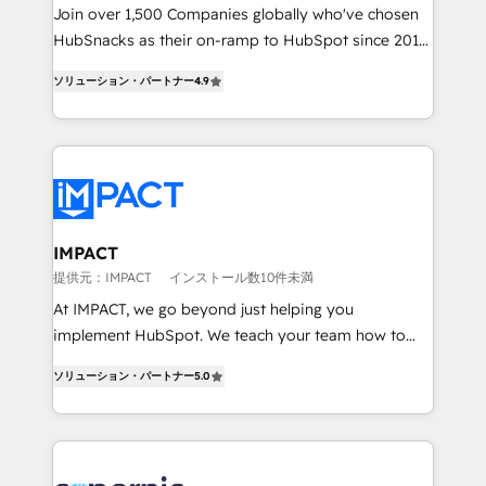
people, exciting ideas and can-do mentality, we
Join over 1,500 Companies globally who've chosen
ensure revenue growth on a daily basis. So tell us
HubSnacks as their on-ramp to HubSpot since 2014
your challenge; our passionate and growth driven
Simple pay-as-you-go plans that accelerate value...
ソリューション・パートナー
4.9
team of 100+ experts is ready for you! Driving digital
1️⃣ Set Up | Onboarding New or Check-fixing existing
growth | www.brightdigital.com
HubSpot portals 2️⃣ Scale Up | 100% HubSpot Task
Execution... Global 24/7 ... All Experts 3️⃣ Integrate |
your entire Tech Stack with Custom Integrations
Slash months from your API Integration project... ⬅️
Click "Contact Business" ⬅️ to access 150+ Kickstart
Integration templates that put HubSpot in the center
IMPACT
of your tech stack, syncing... 🛍️ Shopify or
提供元：IMPACT
インストール数10件未満
WooCommerce 💲 Stripe or Paypal 💰 Sage or
At IMPACT, we go beyond just helping you
Netsuite 🤖 Google or Microsoft ✍️ DocuSign or
implement HubSpot. We teach your team how to
PandaDoc 🌐 Avalara or Quaderno HubSnacks holds
master it. As the creators of the Endless Customers
the rare Advanced "Custom Integrations"
ソリューション・パートナー
5.0
System™ (the next evolution of They Ask, You
Accreditation, securely sync data across... 🔄 any
Answer), we’re the only HubSpot partner built
apps, in any direction. Stuck on your old CRM..?
entirely around coaching and training. That means
Migrate | seamlessly off your old CRM onto a clean
we don’t do the work for you; we help you build the
new HubSpot portal with Advanced Website and