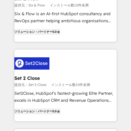
enablement & company-wide adoption We create
提供元：Six & Flow
インストール数10件未満
HubSpot environments that teams use with
Six & Flow is an AI-first HubSpot consultancy and
confidence and that leadership can rely on for
RevOps partner helping ambitious organisations
scalable revenue insights.
grow with clarity, confidence, and intelligence.
ソリューション・パートナー
5.0
Operating across the UK, Netherlands, Ireland, and
Canada, we’ve delivered thousands of successful
HubSpot projects for mid-market and enterprise
clients worldwide, with over 10 years experience. We
combine HubSpot, data, and AI to design connected
go-to-market systems that align people, process,
and technology for predictable, scalable revenue
Set 2 Close
growth. Our expertise spans RevOps, CRM and data
提供元：Set 2 Close
インストール数10件未満
architecture, AI enablement, and strategic marketing,
Set2Close, HubSpot’s fastest-growing Elite Partner,
delivered through our proprietary FLAIR framework
excels in HubSpot CRM and Revenue Operations
for responsible AI adoption. As a HubSpot Elite
(RevOps) services to boost B2B sales and growth.
Partner and ISO 27001:2022 certified consultancy,
ソリューション・パートナー
5.0
As a top HubSpot Elite Partner, we specialize in
we blend strategy, creativity, and technology to help
custom HubSpot CRM solutions. Our experts design,
organisations scale smarter and grow stronger.
implement, and optimize systems to enhance user