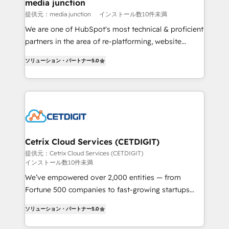
Mexico, USA, and Portugal—we've executed over a
media junction
hundred successful operations. Our approach,
提供元：media junction
インストール数10件未満
rooted in RevOps principles, integrates analysis,
We are one of HubSpot's most technical & proficient
training, planning, and qualification. Leveraging
partners in the area of re-platforming, website
technology, data analytics, CRM optimization, and
design & development. We specialize in multi-hub
inbound marketing tactics, we focus on
ソリューション・パートナー
5.0
implementations for mid-market & enterprise
understanding, nurturing, and converting leads.
companies. We are woman-owned, powered by
Partner with us to unlock your business's full
coffee, and we ❤️ dogs. We produce award-winning
potential and achieve sustained growth in today's
work for our clients. 🏆2023 Technical Expertise
competitive market.
Impact Award 🏆2022 Technical Expertise Impact
Award 🏆2022 Platform Migration Excellence Impact
Award 🏆2020 Elite Solutions Partner 🏆2019
Cetrix Cloud Services (CETDIGIT)
Integrations HubSpot Impact Award 🏆2019
提供元：Cetrix Cloud Services (CETDIGIT)
インストール数10件未満
Marketing Enablement HubSpot Impact Award 🏆
2018 Website Design HubSpot Impact Award 🏆2017
We’ve empowered over 2,000 entities — from
Website Design HubSpot Impact Award 🏆2016
Fortune 500 companies to fast-growing startups
Growth-Driven Design Agency of the Year 🏆2016
and nonprofits — to streamline operations, scale
ソリューション・パートナー
5.0
Sales Enablement HubSpot Impact Award 🏆2015
revenue, and unlock the full potential of HubSpot.
Growth-Driven Design Agency of the Year 🏆2015
With deep technical and industry expertise, we fuse