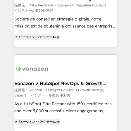
HubSpot
is to empower you to unlock HubSpot’s full potential
提供元：Make the Grade - Conseil et intégrateur HubSpot
インストール数10件未満
—faster. Through expert training, unmatched
responsiveness, and ongoing support, we equip
Société de conseil en stratégie digitale, notre
your team to adopt new systems with confidence
mission est de soutenir la croissance des entreprises
and achieve a unified, data-driven approach to
B2B à travers l’acquisition de nouveaux clients,
ソリューション・パートナー
4.9
customer engagement.
l'intégration CRM et le développement des revenus
auprès de vos comptes existants. En France et à
l'international, nous travaillons avec des ETI
ambitieuses, des grands groupes voulant aller au-
delà d’une simple transformation digitale et des
startups florissantes. Nos 3 grandes expertises sont :
➤ L’intégration de CRM et de méthodologie RevOps
Vonazon ⚡ HubSpot RevOps & Growth
Strategy Experts
pour aligner les équipes marketing, commerciales et
提供元：Vonazon ⚡ HubSpot RevOps & Growth Strategy
Experts
インストール数10件未満
support client (data migration, synchronisation API,
audit et maintenance) ➤ La création de sites internet
As a HubSpot Elite Partner with 150+ certifications
de conversion qui transforment les visiteurs en
and over 5,000 successful client engagements,
opportunités d'affaires ➤ La mise en place de
Vonazon turns marketing complexity into
ソリューション・パートナー
5.0
stratégies d'acquisition marketing (SEO, SEA,
measurable, scalable growth. From onboarding to