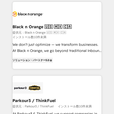
companies bridge the gap between marketing, sales,
and customer success through smart automation,
data hygiene, and tailored HubSpot solutions. Our
clients choose us because we blend the expertise of
a global consultancy with the care and agility of a
Black n Orange 🇺🇸 🇲🇽 🇨🇦
boutique firm. At Triario, we’re big enough to deliver
提供元：Black n Orange 🇺🇸 🇲🇽 🇨🇦
インストール数10件未満
but small enough to listen. Our Services: HubSpot
implementations & data migration Custom AI agents
We don’t just optimize — we transform businesses.
Revenue Operations API integrations AI-ready
At Black n Orange, we go beyond traditional Inbound
Website design Let’s turn your CRM into your growth
Marketing with our exclusive methodologies:
ソリューション・パートナー
5.0
engine!
BOOMS and BOOST. Together, they form a powerful
combination that has driven success for over 800
businesses worldwide. As Elite HubSpot Partners, we
specialize in crafting high-performance growth
strategies that integrate data-driven marketing,
automation, and revenue intelligence to help
companies scale faster and smarter. 🔹 BOOMS:
Parkour3 / ThinkFuel
Demand generation for all your buyers With BOOMS,
提供元：Parkour3 / ThinkFuel
インストール数10件未満
you invest in 100% of your buyers, accelerating your
At Parkour3 & ThinkFuel, we support companies in