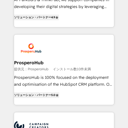
growth and positioning yourself as an undisputed
developing their digital strategies by leveraging
leader. 🔹 BOOST: Optimize your digital
technologies and automating their marketing and
transformation process A methodology designed to
ソリューション・パートナー
4.9
sales processes to generate growth. Our offer spans
implement HubSpot effectively and optimize your
from Strategy to Operations. We specialize in CRM
digital processes. 🔹 Trusted by Industry Leaders
onboarding and implementation, web design, sales
With an average rating of 4.9/5 and a proven track
& marketing automation, and digital marketing. With
record of business transformation, our growth-first
extensive experience working with tech companies
approach has helped brands dominate their
and manufacturers since 2002, we are committed to
markets.
empowering our clients and developing their
ProsperoHub
autonomy. Get to grips with HubSpot through
提供元：ProsperoHub
インストール数10件未満
guided implementation and seamless integration of
ProsperoHub is 100% focused on the deployment
the CRM platform into your digital ecosystem. Would
and optimisation of the HubSpot CRM platform. Our
you like support in deploying your inbound
highly experienced team of solutions experts will
marketing strategy? We'll provide support tailored
ソリューション・パートナー
5.0
ensure that you achieve maximum adoption and
to your needs and sales objectives. With 125+
ROI from your HubSpot investment. Use our
certifications, we are part of the most certified
extensive HubSpot, sales, marketing, service and
Canadian agencies, and we both hold Onboarding
integrations expertise to lead your team on their
Accreditations. Based in Canada (coast to coast), our
HubSpot journey, design and implement your