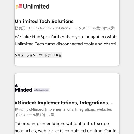
wowing your customers. Let’s make HubSpot work
tailored to your GTM motion. 🔹 Migrations: Move
smarter for you!
from other CRMs to HubSpot without data loss or
downtime. 🔹 RevOps Strategy: Align teams,
Unlimited Tech Solutions
processes, and data to drive revenue efficiency. 🔹
提供元：Unlimited Tech Solutions
インストール数10件未満
Integrations: Connect HubSpot with your tech stack
We take HubSpot further than you thought possible.
for better adoption. 🔹 Custom Solutions: Build
Unlimited Tech turns disconnected tools and chaotic
tailored apps, workflows, and configurations. We are
processes into a seamless, high-performing revenue
SOC 2 Type II and ISO 27001 certified, reinforcing
ソリューション・パートナー
5.0
engine. We combine RevOps strategy with deep
our commitment to data security and compliance. At
technical execution to help teams scale faster—with
OneMetric, we help revenue teams focus on the
cleaner data, smarter automation, and more
OneMetric that matters most: revenue.
predictable revenue. Specialties: · HubSpot
Implementation & Migration · Native & Custom
Integrations · Custom Development · CPQ & FSM ·
Reporting & Analytics · GTM Architecture · Sales &
6Minded: Implementations, Integrations,
Websites
Marketing Enablement If you’re ready to elevate
提供元：6Minded: Implementations, Integrations, Websites
インストール数10件未満
HubSpot from “just your CRM” to your growth
infrastructure—let’s talk.
Tailored implementations without out-of-scope
headaches, web projects completed on time. Our in-