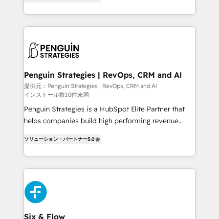
implementó. Trabajamos con un catálogo de +80
America. From casual user to super fan: make
casos de uso: cada uno resuelve un problema
HubSpot an experience you LOVE!
concreto de tu operación en HubSpot. La entrega
toma de 1 a 3 semanas por caso, abordamos varios
en paralelo cuando tiene sentido, y siempre
confirmamos resultados antes de seguir avanzando.
Empiezas a ver resultados antes de que termine el
Penguin Strategies | RevOps, CRM and AI
mes. 🏆 HubSpot Partner of the Year 2022, máximo
提供元：Penguin Strategies | RevOps, CRM and AI
インストール数10件未満
reconocimiento del ecosistema. Elite Solutions
Partner, el nivel más alto. +700 clientes
Penguin Strategies is a HubSpot Elite Partner that
implementados en LATAM, Marcas como Hyatt,
helps companies build high performing revenue
Hospital ABC, Hogares Unión, Yves Rocher,
operations across complex sales cycles, multi
ソリューション・パートナー
5.0
MacStore, Café Britt, Bella Piel, confiaron en
system environments and global SaaS or
nosotros para impulsar la eficiencia de sus procesos
manufacturing teams. Trusted by leading enterprises
en HubSpot. No necesitas tener todas las
and fast growing scale ups including Sony, Rapyd,
respuestas para empezar. Te ayudamos a identificar
Fiverr, XM Cyber, Bridgepointe Technologies, EMA
el primer caso de uso que más impacto te dará.
Design Automation and Uptive. 📊 RevOps & data
Solo continúas si ves valor real en los primeros 14
architecture 🔗 CRM migrations & End to end
días.
integrations 🤖 AI workflows & enrichment 📘 Team
Six & Flow