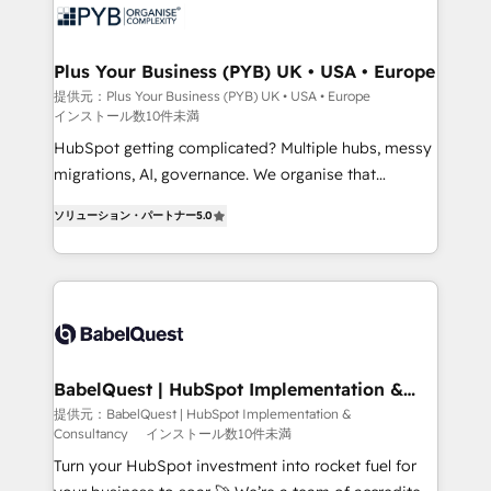
données. C'est le paradoxe français : conscience
totale, action nulle. La solution s'appelle l'Entreprise
Augmentée. Ce n'est pas une entreprise qui utilise
Plus Your Business (PYB) UK • USA • Europe
l'IA. C'est une organisation qui a réussi la symbiose
提供元：Plus Your Business (PYB) UK • USA • Europe
インストール数10件未満
entre l'expertise humaine et l'intelligence artificielle.
Pas pour remplacer l'humain, mais pour l'augmenter.
HubSpot getting complicated? Multiple hubs, messy
Chez Ideagency, nous accompagnons cette
migrations, AI, governance. We organise that
transformation. D'abord les fondations : des
complexity, so your team can put HubSpot to work...
ソリューション・パートナー
5.0
données unifiées, des processus alignés. Ensuite
Welcome to our Profile! We help with: • CRM
l'augmentation : l'IA là où elle crée de la valeur. Et
implementation, reports, workflows, and team
surtout : l'humain qui reste au centre. Parce que la
training • CRM migration from Salesforce, Pipedrive,
vraie performance vient de l'intérieur. Act Inside.
Dynamics and others • Technical projects including
Stand Out.
custom API integrations • AI governance for
HubSpot-centred operations A little about us: •
Boutique 'Elite' team of 12 • 150+ clients across Sales
BabelQuest | HubSpot Implementation &
Consultancy
Hub, Marketing Hub, Service Hub, Data Hub and
提供元：BabelQuest | HubSpot Implementation &
Consultancy
インストール数10件未満
CMS • ISO/IEC 27001:2022, ISO 9001:2015, and ISO
42001:2023 certified - the AI management standard •
Turn your HubSpot investment into rocket fuel for
GuardHub: our AI governance framework, built on