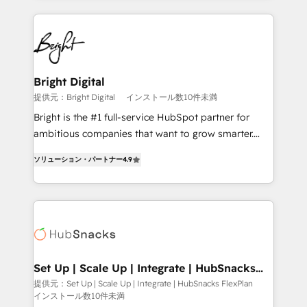
Became the 5th Agency to reach Diamond 🏆2014
automation, integration, and AI innovation to deliver
HubSpot COS Performance Award 🏆2014 HubSpot
lasting impact. We specialize in: • Turnkey and end-
COS Design Award 🏆2013 HubSpot Marketplace
to-end HubSpot implementations • Onboarding for
Provider of the Year 🏆2011 Became a HubSpot
Sales, Service, Marketing & Content Hubs • AI voice
Partner 📆Founded in 1997
and chat agents, predictive automation, and smart
Bright Digital
workflows • Salesforce + HubSpot integration •
提供元：Bright Digital
インストール数10件未満
RevOps and AI-driven sales enablement • Website
Bright is the #1 full-service HubSpot partner for
design and CMS development • ERP integration: SAP,
ambitious companies that want to grow smarter.
NetSuite, Microsoft Dynamics, … • Data cleansing
From HubSpot onboarding, to training, from
and CRM migration from any platform •
ソリューション・パートナー
4.9
developing a new website to lead generation and
Client/member portals built on HubSpot • Custom
digital marketing; we do it all (and with great
and complex integrations: SAM.gov, GovWin,
results)! In short, our services include: - HubSpot
QuickBooks, PandaDoc, ClickUp, Shopify, Mapsly,
consultancy: onboarding, training, data migration -
WooCommerce, BuilderTrend, and more Experience
HubSpot development: websites, custom modules,
the difference — reach out to see how AI + HubSpot
integrations - Marketing & sales solutions: digital
can transform your business.
marketing, advertising, campaigns, content and
Set Up | Scale Up | Integrate | HubSnacks
FlexPlan
design We connect people, data and technology to
提供元：Set Up | Scale Up | Integrate | HubSnacks FlexPlan
インストール数10件未満
improve customer experiences. With our bright