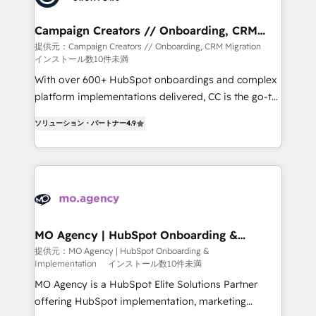
services are offered in both English & French.
processes and skilfully bring your revenue
infrastructure to life. Our collaborative approach
Campaign Creators // Onboarding, CRM
Migration
keeps you in control whilst we plan and support the
提供元：Campaign Creators // Onboarding, CRM Migration
インストール数10件未満
route to your revenue goals. We have successfully
supported over 500 organisations with HubSpot
With over 600+ HubSpot onboardings and complex
implementation, optimisation, training, and
platform implementations delivered, CC is the go-to
adoption assurance. Our tried and tested Roadmap
Elite Solutions Partner for businesses ready to
ソリューション・パートナー
4.9
methodology will ensure that you receive the best
migrate, replatform, and scale smarter. We specialize
deployment experience possible. Whether you are
in high-impact CRM and CMS migrations and
new to HubSpot or seeking to turn around a poor
onboarding from platforms like Salesforce, NetSuite,
install, our team have the change management
Zoho, Pardot, Marketo, Microsoft Dynamics, Wix,
expertise to deliver the solutions you need.
WordPress and legacy CRMs, turning fragmented
systems into unified, growth-ready HubSpot
architectures that accelerate revenue operations and
MO Agency | HubSpot Onboarding &
Implementation
performance. - Multi-object CRM migration, cleanup,
提供元：MO Agency | HubSpot Onboarding &
Implementation
インストール数10件未満
and implementation. - Pre-built and custom
integrations across your full tech stack. - Custom
MO Agency is a HubSpot Elite Solutions Partner
object setup, CMS builds, and full-funnel automation.
offering HubSpot implementation, marketing