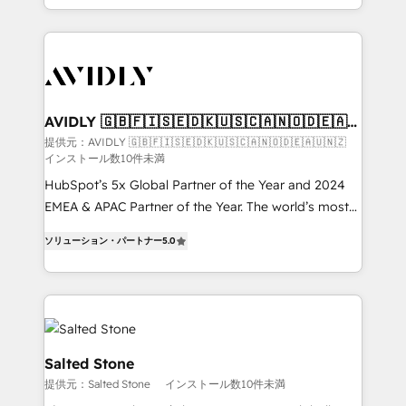
planning and hands-on technical execution - building
the operational foundation companies need to
thrive. Industries we specialize in: - Manufacturing -
Healthcare - Financial Services - Managed IT (MSP) -
Franchises - Professional Services - And more! How
we help: ✔️ Full HubSpot implementations and portal
AVIDLY 🇬🇧🇫🇮🇸🇪🇩🇰🇺🇸🇨🇦🇳🇴🇩🇪🇦🇺
🇳🇿
optimization ✔️ Data migrations, CRM architecture,
提供元：AVIDLY 🇬🇧🇫🇮🇸🇪🇩🇰🇺🇸🇨🇦🇳🇴🇩🇪🇦🇺🇳🇿
インストール数10件未満
and reporting foundations ✔️ Custom integrations
and workflow automation ✔️ User adoption
HubSpot’s 5x Global Partner of the Year and 2024
programs, training, and enablement Through project-
EMEA & APAC Partner of the Year. The world’s most
based engagements and ongoing RevOps
experienced and fully accredited HubSpot Solutions
ソリューション・パートナー
5.0
partnerships, we guide organizations through the
Partner. 🚀 With 2,750+ HubSpot projects delivered
revenue maturity model - delivering the right
and 370+ specialists across EMEA, APAC and NAM,
improvements at the right time so operations
we de-risk complex CRM programmes and
evolve strategically and sustainably as the business
accelerate ROI across every HubSpot Hub. 🧭 From
grows.
multi-region migrations to AI-powered automation,
we turn complexity into clarity, human at global
Salted Stone
scale. 🏆 HubSpot’s CEO called us “the partner of the
提供元：Salted Stone
インストール数10件未満
future.” Others agree it is proof of trust built through