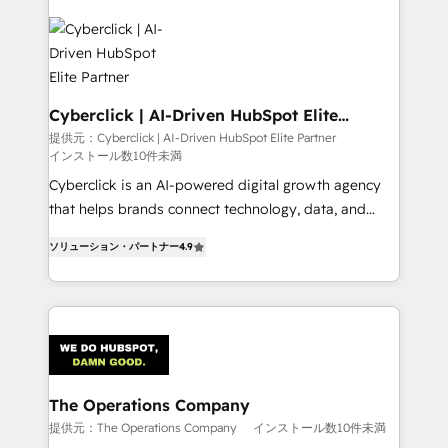
experience, functionality, and adoption across sales,
marketing, and service teams. From setup to
refinement, we streamline workflows, improve lead
management, and speed up deal closures. With 500+
projects completed, our Agile approach ensures your
Cyberclick | AI-Driven HubSpot Elite
Partner
HubSpot CRM drives measurable results. Our
提供元：Cyberclick | AI-Driven HubSpot Elite Partner
インストール数10件未満
RevOps services align your sales, marketing, and
customer success teams for peak performance. We
Cyberclick is an AI-powered digital growth agency
optimize the revenue lifecycle—lead generation to
that helps brands connect technology, data, and
retention—by refining processes and eliminating
creativity to achieve measurable results. Founded in
ソリューション・パートナー
4.9
inefficiencies. Using HubSpot tools and data-driven
Barcelona and operating across Spain, LATAM, and
strategies, we create scalable solutions that
the UK, we support global companies in building
maximize profitability and adapt to your goals.
smarter marketing, sales, and customer success
strategies. As the only HubSpot Elite Partner in
Iberia (Spain & Portugal), we combine human insight
with intelligent automation to drive sustainable
growth. Our multidisciplinary team designs solutions
The Operations Company
that simplify complexity, boost performance, and
提供元：The Operations Company
インストール数10件未満