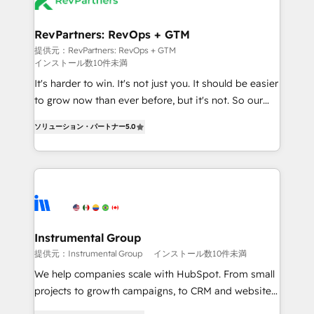
explore whether S2 is the partner you’ve been
🤝HubSpot Premier Integration partner 🤝Google
looking for...and get your next big initiative moving!
Premier Partner 2023 🌟5 HubSpot Accreditations 🌟
RevPartners: RevOps + GTM
Won HubSpot Theme Challenge 2021 🌟INBOUND’19
提供元：RevPartners: RevOps + GTM
インストール数10件未満
HubSpot Rising Star Why us? Harnessing the full
potential of the powerful HubSpot CRM. ✔️A team of
It's harder to win. It's not just you. It should be easier
HubSpot experts backed by over 10+ years of
to grow now than ever before, but it's not. So our
HubSpot experience ✔️Flexible pricing models —
focus is serving you, the person responsible for the
ソリューション・パートナー
5.0
Hourly-fee (assigned one Dedicated HubSpot
revenue number. We do that by bridging the gap
Admin); Monthly-fee (HubSpot Admin + Project
where agencies fail: combining GTM strategy with
Manager); and Fixed Project Cost (as per
technical execution to solve the right problem at the
requirement). ✔️Helped over 25,000+ customers so
right time, with the right solution. We don’t just
far with our HubSpot solutions. ✔️Bespoke apps &
implement your CRM. We engineer revenue
on-demand bundle services. Connect with us today!
outcomes for the GTM owner on HubSpot. We Build
Different Because We're Built Different: - Secure:
Instrumental Group
Soc2 compliant 🛡️ - Onboarding: Implementations
提供元：Instrumental Group
インストール数10件未満
starting from $1,5k - Clay: Elite Studio Solutions
We help companies scale with HubSpot. From small
Partner 🤝 - Global: 75+ RPers across five continents
projects to growth campaigns, to CRM and websites.
🌐 - Scale: Largest organically grown & fastest tiering
Hire an agency that's experienced in every inch of