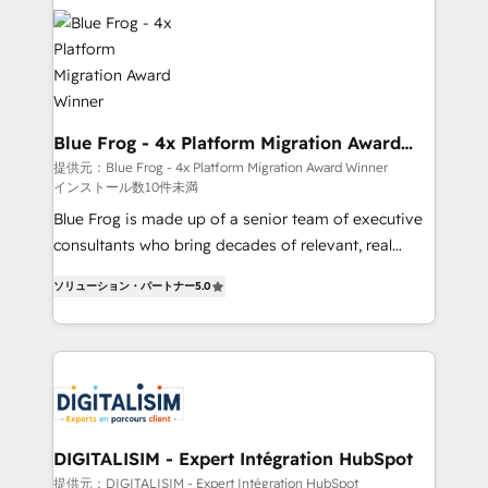
team of 25+ experts Contact us today to help you
costs. As HubSpot's Advanced Accredited CRM
get more from your investment in HubSpot.
Implementation partner, we provide expertise to
www.bbdboom.com
drive your business forward. Since 2015 we are fully
dedicated to HubSpot and with an experienced
team (50+), we work with reputable companies in
B2B sectors such as manufacturing, SaaS and
Blue Frog - 4x Platform Migration Award
Winner
business services. We prepare a customized
提供元：Blue Frog - 4x Platform Migration Award Winner
インストール数10件未満
business case that demonstrates the value and
impact of your digital transformation, including a
Blue Frog is made up of a senior team of executive
detailed financial rationale with a focus on ROI and
consultants who bring decades of relevant, real
TCO. As a trusted extension of your team, we
world experience to our client engagements. "Blue
ソリューション・パートナー
5.0
believe in the power of partnership. Together, we
Frog is a top, trusted partner in HubSpot's
embark on a transformational journey that sets your
ecosystem for a reason. Their team brings over a
business up for long-term success. Unlock your
decade of experience to the table, along with deep
business. If not now, when?
knowledge of the HubSpot platform and strategies
for driving growth. They are committed to helping
our customers grow and finding solutions that fit
their unique business needs. We are thrilled to have
DIGITALISIM - Expert Intégration HubSpot
Blue Frog in the HubSpot ecosystem leading the
提供元：DIGITALISIM - Expert Intégration HubSpot