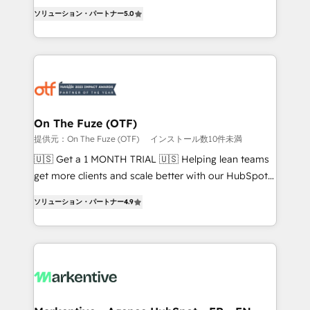
accreditations and deep HIPAA-compliance
companies activate HubSpot’s AI-powered
ソリューション・パートナー
5.0
expertise. - A team of 250+ experts dedicated to
customer platform and operationalize HubSpot’s
your resilient growth.
Loop Marketing framework through expert-led
services, smart agents, and purpose-built apps,
tailored to your business. Together, we unlock
results, fast. ⚙️CRM & RevOps: Align all Hubs to your
buyer journey for clean data, scalability, & reporting.
🎯Demand Gen & ABM: Drive pipeline with inbound,
On The Fuze (OTF)
ABM, AEO, SEO, & paid media that fuel growth. 👩‍💻
提供元：On The Fuze (OTF)
インストール数10件未満
Web Design: Build high-performing websites with
🇺🇸 Get a 1 MONTH TRIAL 🇺🇸 Helping lean teams
UX, messaging, & conversion strategy that drive
get more clients and scale better with our HubSpot
results. 🤖AI Strategy: Activate Breeze Agents,
Consulting & 'Done For You' Services. 🚀 Who We
configure HubSpot AI, & maximize AEO with tailored
ソリューション・パートナー
4.9
Work With 🚀 We help lean, growing companies: -
AI services. 🧩Integrations: Extend HubSpot with
Win more business - Reduce no-shows - Improve
custom integrations, hosting, & maintenance. As
lead & deal conversion rates - Scale with less
HubSpot’s only Elite Partner with all 8 Accreditations
headcount ...by using HubSpot's full capabilities. 🤓
and a 3× Partner of the Year, New Breed turns
What do you get? 🤓 Our client's are too busy to
HubSpot into your engine for measurable, durable
learn the ins-and-outs of HubSpot. We give you a
growth.
Personal Consultant + Tech Team to handle the