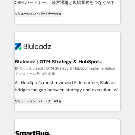
CRM. Zero downtime, full data integrity. ➤
CRM パートナー」 経営課題と現場業務をつなぐAIネイ
Implementation: Configure HubSpot to run your
ティブ・エージェンシーとして、HubSpot Eliteの実装
revenue process. Sales, marketing, and service wired
ソリューション・パートナー
4.9
力で顧客フロント業務を再設計します。 💡 100inc は何
together. ➤ AI and Integrations: Layer Breeze AI,
をする会社か？ HubSpotを共通基盤に、AIエージェン
custom agents, and APIs to remove manual work. ➤
トを組み込んだ顧客フロント業務（マーケティング・営
Ongoing Management: Monthly tune-ups, feature
業・CS）を組織全体で設計・実装する日本のAIネイテ
rollouts, adoption coaching. Buying HubSpot,
ィブ・エージェンシーです。事業部・グループ会社・部
switching to it, or reviving a stale portal? We are
門が分立する組織で、データと業務プロセスのサイロ化
built for the work.
を、CRMを軸とした全社共通基盤に再構築します。意
Bluleadz | GTM Strategy & HubSpot
Implementation
思決定者・PMO・現場担当者に並走します。 1️⃣
提供元：Bluleadz | GTM Strategy & HubSpot Implementation
インストール数10件未満
HubSpot導入・活用支援 顧客データの一元化から、
GTMの見える化・自動化まで。全Hub統合運用、デー
As HubSpot's most reviewed Elite partner, Bluleadz
タ品質設計、グループ横断のCRM統合に対応します。
bridges the gap between strategy and execution. We
2️⃣ AIエージェント組織構築 営業・マーケティング業務
don't just "set up tools" — we install the GTM
ソリューション・パートナー
4.9
の一部をAIが自律実行する組織への移行を設計・実装。
Operating System (GTM OS) to align your leadership
Breeze・Claude等をHubSpotと連携させ、役割定義・
and engineer a portal that drives predictable
運用ルール・成果指標まで含めて設計します。 3️⃣ 全社
revenue velocity. 🚀 GTM Strategy & Alignment
DX × AI推進のPMO伴走支援 複数部門をまたぐDX×AI変
Workshops & Sprints: Identify "Valleys of Death"
革を、構想から実装・定着までPMOとして主導。「設
stalling growth. Fix your ICP, Math, and Story to stop