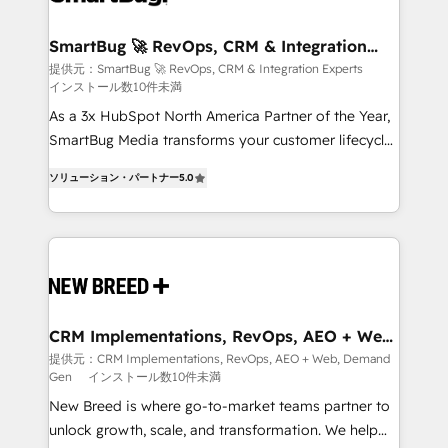
定の代行ではなく、設計の責任」を引き受け、部門横断
"accelerating a mess." ⚙️ Elite Engineering & AI
の統合・浸透・変革管理を実行します。 ▸ CMS戦略設
Scalable Architecture: Zero-technical-debt setup
SmartBug 🚀 RevOps, CRM & Integration
計・構築：リード獲得・CVR・SEOを前提にした情報設
Experts
across all Hubs, validated by our 7 HubSpot
提供元：SmartBug 🚀 RevOps, CRM & Integration Experts
計・導線設計・テンプレート設計をContent Hubで一体
インストール数10件未満
Accreditations. AI-Powered RevOps: Breeze AI,
提供。 ▸ 既存CRM・MAからの移行支援：Salesforce・
custom AI agents, and high-integrity migrations for
As a 3x HubSpot North America Partner of the Year,
Marketo・Pardot等からの移行、カスタム設計、履歴
total reporting clarity. Security & Compliance: SOC 2
SmartBug Media transforms your customer lifecycle
データ移行と活用設計まで。 ▸ AEO対応：ChatGPT・
Type I and HIPAA attested for enterprise-grade data
into a revenue engine. Our unified ecosystem
ソリューション・パートナー
5.0
Perplexity等のAI検索からの流入・引用を前提にコンテ
security. 🏆 Why Bluleadz? GTM OS Partner | 16+
includes specialized divisions Globalia (AI &
ンツとサイト構造を最適化。 🏆 なぜ100incを選ぶの
Years Experience | 1,000+ Five-Star Reviews
Software) and Point Success Media (Paid Media),
か？ ✓ HubSpot Eliteパートナー認定 ✓ HubSpotアワ
making this the official home for all three brands. 🔄
ード受賞・HUGリーダー ✓ ISO27001:2022 /
Implementation & Integration - Seamless migrations
ISO9001:2015 取得 ✓ 400社以上の導入実績 ✓
and system integrations powered by Globalia’s
HubSpot大百科 出版 CRM・AI活用に関するご相談、現
technical development team. - 19 HubSpot-certified
状整理の壁打ちなど、構想段階からお気軽にお問い合わ
trainers to drive platform adoption. 📈 Revenue
CRM Implementations, RevOps, AEO + Web,
せください。
Demand Gen
Generation - Full-funnel marketing and high-
提供元：CRM Implementations, RevOps, AEO + Web, Demand
Gen
インストール数10件未満
performance advertising via Point Success Media. -
Expert deployment of Breeze AI and custom agents
New Breed is where go-to-market teams partner to
to automate growth. 🏆 Elite Excellence - 8 platform
unlock growth, scale, and transformation. We help