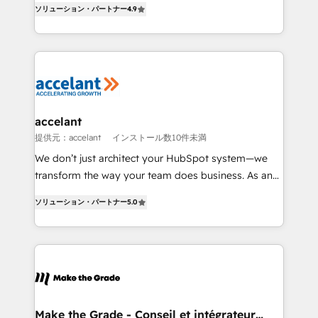
rapidement vos enjeux et intégrons parfaitement
ソリューション・パートナー
4.9
the strategy, processes, and teams that turn
HubSpot dans votre organisation. Pour toute
HubSpot into a genuine growth engine. Named
question technique ou besoin de structuration de
HubSpot's Global Partner of the Year in 2024,
votre projet HubSpot, contactez notre équipe pour
consistently ranked among their top 5 partners
un échange dédié.
worldwide, and with over 15 years in the ecosystem,
Huble has built a track record that speaks for itself.
One company, one operating model, delivering
accelant
across offices and consulting teams in the UK, USA,
提供元：accelant
インストール数10件未満
Canada, Germany, France, Belgium, Singapore, and
We don’t just architect your HubSpot system—we
South Africa. Certified compliant with ISO/IEC
transform the way your team does business. As an
27001:2022 and ISO 9001:2015 across all seven
Elite HubSpot Solutions Partner, we specialize in
international offices and 175+ employees.
ソリューション・パートナー
5.0
creating tailored, end-to-end CRM solutions that
accelerate growth, improve operational efficiency,
and ensure faster time to value on HubSpot. What
sets us apart? Our people-centric approach. From
day one, our team takes the time to deeply
understand your unique needs, crafting custom
strategies that deliver impactful results. Our mission
Make the Grade - Conseil et intégrateur