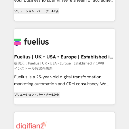
your business to soar 🚀 We’re a team of accredited
ISO 42001 Ready for the next step? Click the 👈
HubSpot experts ready to help you. We can
ソリューション・パートナー
4.9
'𝗖𝗼𝗻𝘁𝗮𝗰𝘁 𝗯𝘂𝘀𝗶𝗻𝗲𝘀𝘀' button to get in touch (𝘸𝘦'𝘳𝘦
implement the platform into complex business
𝘴𝘶𝘱𝘦𝘳 𝘳𝘦𝘴𝘱𝘰𝘯𝘴𝘪𝘷𝘦)
environments, optimise what you've got and make
sure you can actually use it, build your website in
HubSpot or create an inbound marketing strategy
for you and execute it on HubSpot. We are on the
G-Cloud 14 CCS (Crown Commercial Service)
framework, meaning we've been accredited by
Fuelius | UK • USA • Europe | Established in
1998
HubSpot and vetted by the CCS, which means we
提供元：Fuelius | UK • USA • Europe | Established in 1998
インストール数10件未満
can support public sector companies as well the
other ones listed in our profile. Our services: -
Fuelius is a 25-year-old digital transformation,
HubSpot implementation - HubSpot CMS website
marketing automation and CRM consultancy. We
build We can do lots of things. But everything we do
enable mid-market and enterprise clients to
ソリューション・パートナー
5.0
is there for you to: - Grow revenue, and run your
maximise their return from digital and fuel their
business more efficiently - Build stronger
growth. We modernise platforms, streamline
relationships with customers - Make better
operations that are causing inefficiencies, improve
decisions with data - Find a new voice and reach
customer experiences, integrate systems, and
more people - Get the most out of your HubSpot
supercharge revenue operations Key services: • CRM