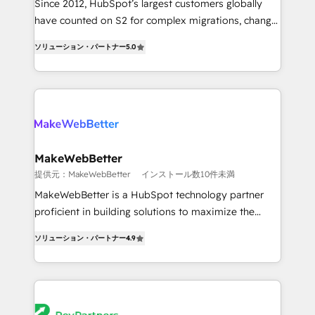
Since 2012, HubSpot’s largest customers globally
measurable impact.
have counted on S2 for complex migrations, change
management, systems integration, and creative
ソリューション・パートナー
5.0
solutions that deliver measurable impact and
transform brand experiences As one of the few full-
service creative agencies in the HubSpot
ecosystem, we blend strategy, technology, & award-
winning design to build scalable, globally
regionalized HubSpot websites, integrated
marketing campaigns, & RevOps frameworks that
MakeWebBetter
fuel long-term success We connect the entire
提供元：MakeWebBetter
インストール数10件未満
customer lifecycle through seamless integrations,
MakeWebBetter is a HubSpot technology partner
ensure long-term adoption with change-
proficient in building solutions to maximize the
management programs, and align marketing, sales,
operational efficiency of HubSpot. The fastest-
and service to drive sustainable growth With 6 key
ソリューション・パートナー
4.9
growing tech-enabler & facilitator, MakeWebBetter,
HubSpot accreditations and experience across
hands you the blend of HubSpot expertise &
hundreds of organizations in dozens of industries,
eminent solutions & integrations. Trust us to
there’s a good chance one of our globally integrated
streamline your HubSpot experience. 🚀HubSpot
teams has worked with clients just like you Let’s
Elite Partners with 10+ years of HubSpot experience