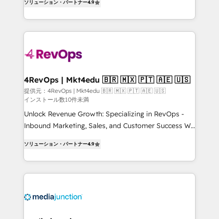
Elite HubSpot Partner 🪴 - CRM: More Sales Hub
ソリューション・パートナー
4.9
HubSpot and willing to work hand-in-hand with your
implementations than any other Partner 💻 -
team to simplify the complex and build a better
Salesforce: We convert SFDC addicts to HubSpot
experience for your team and customers.
evangelists 🧡 Don't pick a marketing or technical
agency for a GTM engineer’s job. The choice is
yours. Start winning.
4RevOps | Mkt4edu 🇧🇷 🇲🇽 🇵🇹 🇦🇪 🇺🇸
提供元：4RevOps | Mkt4edu 🇧🇷 🇲🇽 🇵🇹 🇦🇪 🇺🇸
インストール数10件未満
Unlock Revenue Growth: Specializing in RevOps -
Inbound Marketing, Sales, and Customer Success We
specialize in driving revenue growth for companies
ソリューション・パートナー
4.9
across industries through tailored marketing, sales,
and customer success strategies, utilizing RevOps
methodologies. As Latin America's largest HubSpot
partner and a global leader in education market, we
offer unparalleled insights. Operating in five
countries—Brazil, UAE (Abu Dhabi/Dubai/Sharjah),