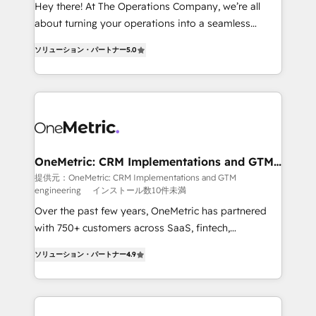
turn innovation into real impact. 🌍 Highlights •
Hey there! At The Operations Company, we’re all
HubSpot Partner since 2012 • 2022 EMEA Impact
about turning your operations into a seamless
Award: Best Integration • 150+ successful HubSpot
experience that powers real results. We specialize in
projects • Clients in 30+ industries • Proprietary
ソリューション・パートナー
5.0
transforming complex systems into efficient,
technology for integrations • Multilingual team:
scalable solutions that work across your entire
English, Spanish, Portuguese & Italian 👉 Grow
organization. We’re a unique blend of deep HubSpot
smarter with AI and HubSpot.
expertise, strategic thinking, and hands-on
operational know-how. We know that no two
businesses are alike, so we don’t do cookie-cutter
solutions. Instead, we dive in to understand your
OneMetric: CRM Implementations and GTM
engineering
needs, goals, and challenges to deliver solutions that
提供元：OneMetric: CRM Implementations and GTM
engineering
インストール数10件未満
fit like a glove. We’re committed to being both
highly effective and fun to work with. We believe in
Over the past few years, OneMetric has partnered
efficient processes, as well as building great
with 750+ customers across SaaS, fintech,
relationships. Your success is our success, and we’re
healthcare, real estate, and other industries. With
ソリューション・パートナー
4.9
all in this together! From startup to enterprise, we’ll
150+ HubSpot-certified experts, we deliver scalable
make sure your HubSpot setup becomes a
solutions to complex GTM and RevOps challenges.
powerhouse of productivity, so you can focus on
Our Expertise 🔹 Onboarding & Implementation:
what matters most: growing your business and
Accredited HubSpot Partner, ensuring smooth setup