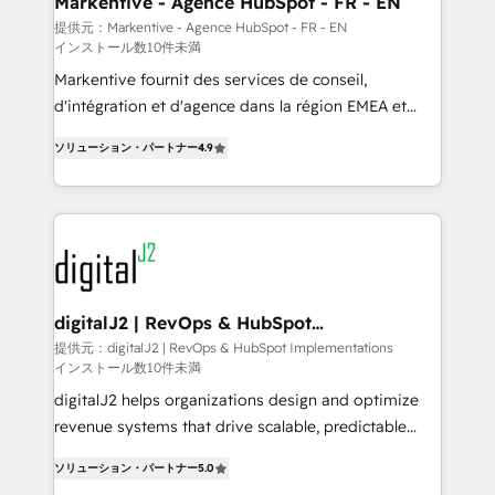
Markentive - Agence HubSpot - FR - EN
heavy lifting of mapping out AND building your ideal
提供元：Markentive - Agence HubSpot - FR - EN
インストール数10件未満
system. + Get best practices and 'don't know what
you don't know' recommendations to maximize
Markentive fournit des services de conseil,
conversions! OTF is an Elite Partner (top 1% of
d'intégration et d'agence dans la région EMEA et
6,500+ Partners) and was named 2023 HubSpot
North America. Avec plus de 115 experts en
ソリューション・パートナー
4.9
Partner of the Year 💥 Trusted by 2,500+ companies
marketing automation, Growth, Revops, CRM et
to help them scale and close more business, by
webdesign. Markentive is both a consulting firm, a
using HubSpot (the right way). ⭐️ Here's more info:
digital agency and an integrator. With over 115
www.onthefuze.com/hubspot-admin Contact us to
experts in marketing automation, growth, revops,
learn more!
CRM and webdesign (We focus on EMEA - USA
customers).
digitalJ2 | RevOps & HubSpot
Implementations
提供元：digitalJ2 | RevOps & HubSpot Implementations
インストール数10件未満
digitalJ2 helps organizations design and optimize
revenue systems that drive scalable, predictable
growth. As a triple-accredited HubSpot Solutions
ソリューション・パートナー
5.0
Partner, we specialize in both strategic RevOps