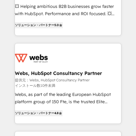
custom development, and extensibility. When you
💥 Helping ambitious B2B businesses grow faster
work with Aptitude 8, you get a team – not an
with HubSpot. Performance and ROI focused. 💥
individual – with embedded consulting, strategy,
BBD Boom is the HubSpot partner that can help you
development, and project management. We have
ソリューション・パートナー
5.0
to HubSpot Better. We work with your teams to
100% US-based, FTE team members. We offer
solve all your HubSpot challenges and improve user
project-based and managed services engagements
adoption, sales process and marketing results.
that include new HubSpot implementations,
Services 📚 Onboarding your team to HubSpot for
migrations from other platforms, systems
the first time 🔧 Designing and optimising your
integration, extensibility, custom development, and
HubSpot set-up for better results 🌐 Website design
ongoing RevOps support.
and build using HubSpot 🔌 Integrating HubSpot
Webs, HubSpot Consultancy Partner
with other systems 🎓 Training your teams to be
提供元：Webs, HubSpot Consultancy Partner
インストール数10件未満
HubSpot pros 📊 Lead generation services using
HubSpot Why us? - SIX HubSpot Accreditations -
Webs, as part of the leading European HubSpot
awarded by HubSpot after a rigorous process for
platform group of 150 Fte, is the trusted Elite
CRM, Solutions Architecture, Onboarding , Data
HubSpot CRM Partner offering you a roadmap on
ソリューション・パートナー
4.8
Migration, Custom Integration & Platform
maximizing EBITDA and achieving Commercial
Enablement -Onboarded over 500 businesses to
Excellence. With our targeted processes, we
HubSpot -Top 1% of partners worldwide -In-house
strengthen your digital transformation and minimize