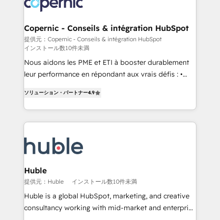
skills, processes, and internal team you need to
CRM Migrations using our in-house "HubScrub" Tool.
attract the right buyers, close deals faster, and grow
without outside dependencies. You’ll learn how to: •
Copernic - Conseils & intégration HubSpot
Set up, audit, and organize your HubSpot portal •
提供元：Copernic - Conseils & intégration HubSpot
インストール数10件未満
Get your sales team fully using HubSpot • Track
pipeline and revenue across the entire buyer journey
Nous aidons les PME et ETI à booster durablement
• Build an in-house marketing team that drives
leur performance en répondant aux vrais défis : •
growth • Create content and videos that attract
Intégration de HubSpot avec d’autres outils (ERP,
ソリューション・パートナー
4.9
buyers • Use AI to scale smarter Our coaching-led
téléphonie, etc.) • Alignement des équipes grâce à un
approach works best for companies that are done
outil et des données partagées • Amélioration de la
with outsourcing and ready to build something that
collecte et de l’analyse des données pour des
lasts. So if you're ready to become the most trusted
décisions éclairées • Optimisation de l’efficacité et
voice in your market, let’s talk.
de la productivité des équipes Notre équipe de 30
consultants certifiés HubSpot aborde chaque projet
avec un engagement total, alignant processus
Huble
métiers et technologie, et guidant vos équipes à
提供元：Huble
インストール数10件未満
travers le changement, tout en centrant vos objectifs
Huble is a global HubSpot, marketing, and creative
d’entreprise. Grâce à une méthodologie éprouvée
consultancy working with mid-market and enterprise
auprès de plus de 400 clients, nous comprenons
businesses. We go beyond implementation, shaping