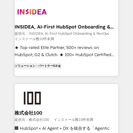
INSIDEA, AI-First HubSpot Onboarding &
RevOps
提供元：INSIDEA, AI-First HubSpot Onboarding & RevOps
インストール数10件未満
★ Top-rated Elite Partner, 500+ reviews on
HubSpot, G2 & Clutch. ★ 100+ HubSpot Certified
Experts & Trainers across the team ★ 1,500+
ソリューション・パートナー
5.0
implementations across five continents ★ AI-First,
RevOps-led, Onboarding obsessed ★ Company of
the Year 2024/25 INSIDEA helps growing companies
turn HubSpot into a revenue engine. We onboard
your team, migrate your data, and build AI-powered
workflows that drive adoption from week one, in
your time zone. What we do ➤ Onboarding: Live in
株式会社100
weeks, with workflows built around your business,
提供元：株式会社100
インストール数10件未満
not a template. ➤ Migration: Move from any legacy
🏢 HubSpot × AI Agent × DX を統合する「Agentic