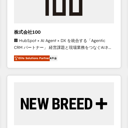
株式会社100
🏢 HubSpot × AI Agent × DX を統合する「Agentic
CRM パートナー」 経営課題と現場業務をつなぐAIネイ
ティブ・エージェンシーとして、HubSpot Eliteの実装
Elite Solutions Partner
4.9
力で顧客フロント業務を再設計します。 💡 100inc は何
をする会社か？ HubSpotを共通基盤に、AIエージェン
トを組み込んだ顧客フロント業務（マーケティング・営
業・CS）を組織全体で設計・実装する日本のAIネイテ
ィブ・エージェンシーです。事業部・グループ会社・部
門が分立する組織で、データと業務プロセスのサイロ化
を、CRMを軸とした全社共通基盤に再構築します。意
思決定者・PMO・現場担当者に並走します。 1️⃣
HubSpot導入・活用支援 顧客データの一元化から、
GTMの見える化・自動化まで。全Hub統合運用、デー