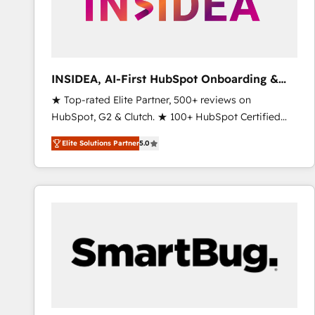
INSIDEA, AI-First HubSpot Onboarding &
RevOps
★ Top-rated Elite Partner, 500+ reviews on
HubSpot, G2 & Clutch. ★ 100+ HubSpot Certified
Experts & Trainers across the team ★ 1,500+
Elite Solutions Partner
5.0
implementations across five continents ★ AI-First,
RevOps-led, Onboarding obsessed ★ Company of
the Year 2024/25 INSIDEA helps growing companies
turn HubSpot into a revenue engine. We onboard
your team, migrate your data, and build AI-powered
workflows that drive adoption from week one, in
your time zone. What we do ➤ Onboarding: Live in
weeks, with workflows built around your business,
not a template. ➤ Migration: Move from any legacy
CRM. Zero downtime, full data integrity. ➤