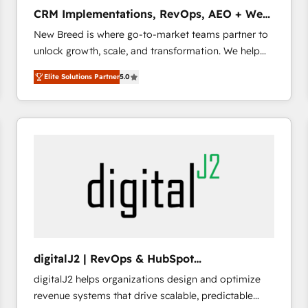
タ品質設計、グループ横断のCRM統合に対応します。
CRM Implementations, RevOps, AEO + Web,
2️⃣ AIエージェント組織構築 営業・マーケティング業務
Demand Gen
New Breed is where go-to-market teams partner to
の一部をAIが自律実行する組織への移行を設計・実装。
unlock growth, scale, and transformation. We help
Breeze・Claude等をHubSpotと連携させ、役割定義・
companies activate HubSpot’s AI-powered
運用ルール・成果指標まで含めて設計します。 3️⃣ 全社
Elite Solutions Partner
5.0
customer platform and operationalize HubSpot’s
DX × AI推進のPMO伴走支援 複数部門をまたぐDX×AI変
Loop Marketing framework through expert-led
革を、構想から実装・定着までPMOとして主導。「設
services, smart agents, and purpose-built apps,
定の代行ではなく、設計の責任」を引き受け、部門横断
tailored to your business. Together, we unlock
の統合・浸透・変革管理を実行します。 ▸ CMS戦略設
results, fast. ⚙️CRM & RevOps: Align all Hubs to your
計・構築：リード獲得・CVR・SEOを前提にした情報設
buyer journey for clean data, scalability, & reporting.
計・導線設計・テンプレート設計をContent Hubで一体
🎯Demand Gen & ABM: Drive pipeline with inbound,
提供。 ▸ 既存CRM・MAからの移行支援：Salesforce・
ABM, AEO, SEO, & paid media. 👩‍💻Web Design:
Marketo・Pardot等からの移行、カスタム設計、履歴
Build high-performing websites with UX, messaging,
データ移行と活用設計まで。 ▸ AEO対応：ChatGPT・
& conversion strategy that drive results. 🤖AI
Perplexity等のAI検索からの流入・引用を前提にコンテ
Strategy: Activate Breeze Agents, configure HubSpot
ンツとサイト構造を最適化。 🏆 なぜ100incを選ぶの
digitalJ2 | RevOps & HubSpot
AI, & maximize AEO with tailored AI services. 🧩
か？ ✓ HubSpot Eliteパートナー認定 ✓ HubSpotアワ
Implementations
digitalJ2 helps organizations design and optimize
Integrations: Extend HubSpot with custom
ード受賞・HUGリーダー ✓ ISO27001:2022 /
revenue systems that drive scalable, predictable
integrations, hosting, & maintenance.
ISO9001:2015 取得 ✓ 400社以上の導入実績 ✓