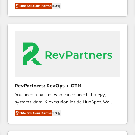
growth. As a triple-accredited HubSpot Solutions
HubSpot大百科 出版 CRM・AI活用に関するご相談、現
Elite Solutions Partner
5.0
Partner, we specialize in both strategic RevOps
状整理の壁打ちなど、構想段階からお気軽にお問い合わ
planning and hands-on technical execution - building
せください。
the operational foundation companies need to
thrive. Industries we specialize in: - Manufacturing -
Healthcare - Financial Services - Managed IT (MSP) -
Franchises - Professional Services - And more! How
we help: ✔️ Full HubSpot implementations and portal
optimization ✔️ Data migrations, CRM architecture,
and reporting foundations ✔️ Custom integrations
and workflow automation ✔️ User adoption
programs, training, and enablement Through project-
RevPartners: RevOps + GTM
based engagements and ongoing RevOps
You need a partner who can connect strategy,
partnerships, we guide organizations through the
systems, data, & execution inside HubSpot. We
revenue maturity model - delivering the right
bridge the gap where most agencies fall short by
improvements at the right time so operations
Elite Solutions Partner
5.0
combining GTM strategy with technical execution to
evolve strategically and sustainably as the business
solve the right problem with the right solution. As the
grows.
only firm in the world to hold Elite Partner