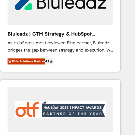
Bluleadz | GTM Strategy & HubSpot
Implementation
As HubSpot's most reviewed Elite partner, Bluleadz
bridges the gap between strategy and execution. We
don't just "set up tools" — we install the GTM
Elite Solutions Partner
4.9
Operating System (GTM OS) to align your leadership
and engineer a portal that drives predictable
revenue velocity. 🚀 GTM Strategy & Alignment
Workshops & Sprints: Identify "Valleys of Death"
stalling growth. Fix your ICP, Math, and Story to stop
"accelerating a mess." ⚙️ Elite Engineering & AI
Scalable Architecture: Zero-technical-debt setup
across all Hubs, validated by our 7 HubSpot
Accreditations. AI-Powered RevOps: Breeze AI,
custom AI agents, and high-integrity migrations for