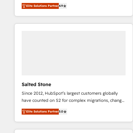
North America. Avec plus de 115 experts en
Elite Solutions Partner
4.9
marketing automation, Growth, Revops, CRM et
webdesign. Markentive is both a consulting firm, a
digital agency and an integrator. With over 115
experts in marketing automation, growth, revops,
CRM and webdesign (We focus on EMEA - USA
customers).
Salted Stone
Since 2012, HubSpot’s largest customers globally
have counted on S2 for complex migrations, change
management, systems integration, and creative
Elite Solutions Partner
5.0
solutions that deliver measurable impact and
transform brand experiences As one of the few full-
service creative agencies in the HubSpot