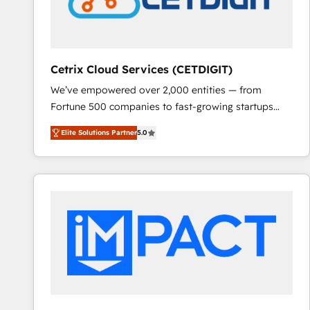
Cetrix Cloud Services (CETDIGIT)
We’ve empowered over 2,000 entities — from
Fortune 500 companies to fast-growing startups
and nonprofits — to streamline operations, scale
Elite Solutions Partner
5.0
revenue, and unlock the full potential of HubSpot.
With deep technical and industry expertise, we fuse
automation, integration, and AI innovation to deliver
lasting impact. We specialize in: • Turnkey and end-
to-end HubSpot implementations • Onboarding for
Sales, Service, Marketing & Content Hubs • AI voice
and chat agents, predictive automation, and smart
workflows • Salesforce + HubSpot integration •
RevOps and AI-driven sales enablement • Website
design and CMS development • ERP integration: SAP,
NetSuite, Microsoft Dynamics, … • Data cleansing