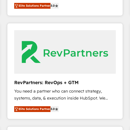
growth. As a triple-accredited HubSpot Solutions
HubSpot大百科 出版 CRM・AI活用に関するご相談、現
Elite Solutions Partner
5.0
Partner, we specialize in both strategic RevOps
状整理の壁打ちなど、構想段階からお気軽にお問い合わ
planning and hands-on technical execution - building
せください。
the operational foundation companies need to
thrive. Industries we specialize in: - Manufacturing -
Healthcare - Financial Services - Managed IT (MSP) -
Franchises - Professional Services - And more! How
we help: ✔️ Full HubSpot implementations and portal
optimization ✔️ Data migrations, CRM architecture,
and reporting foundations ✔️ Custom integrations
and workflow automation ✔️ User adoption
programs, training, and enablement Through project-
RevPartners: RevOps + GTM
based engagements and ongoing RevOps
You need a partner who can connect strategy,
partnerships, we guide organizations through the
systems, data, & execution inside HubSpot. We
revenue maturity model - delivering the right
bridge the gap where most agencies fall short by
improvements at the right time so operations
Elite Solutions Partner
5.0
combining GTM strategy with technical execution to
evolve strategically and sustainably as the business
solve the right problem with the right solution. As the
grows.
only firm in the world to hold Elite Partner