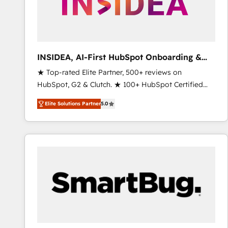
INSIDEA, AI-First HubSpot Onboarding &
RevOps
★ Top-rated Elite Partner, 500+ reviews on
HubSpot, G2 & Clutch. ★ 100+ HubSpot Certified
Experts & Trainers across the team ★ 1,500+
Elite Solutions Partner
5.0
implementations across five continents ★ AI-First,
RevOps-led, Onboarding obsessed ★ Company of
the Year 2024/25 INSIDEA helps growing companies
turn HubSpot into a revenue engine. We onboard
your team, migrate your data, and build AI-powered
workflows that drive adoption from week one, in
your time zone. What we do ➤ Onboarding: Live in
weeks, with workflows built around your business,
not a template. ➤ Migration: Move from any legacy
CRM. Zero downtime, full data integrity. ➤