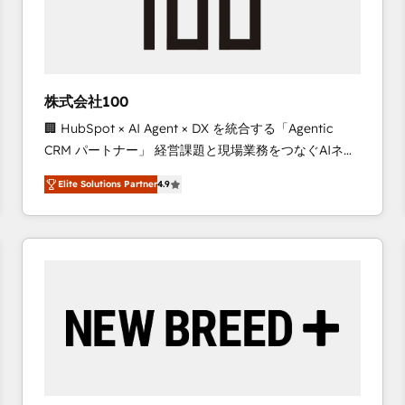
株式会社100
🏢 HubSpot × AI Agent × DX を統合する「Agentic
CRM パートナー」 経営課題と現場業務をつなぐAIネイ
ティブ・エージェンシーとして、HubSpot Eliteの実装
Elite Solutions Partner
4.9
力で顧客フロント業務を再設計します。 💡 100inc は何
をする会社か？ HubSpotを共通基盤に、AIエージェン
トを組み込んだ顧客フロント業務（マーケティング・営
業・CS）を組織全体で設計・実装する日本のAIネイテ
ィブ・エージェンシーです。事業部・グループ会社・部
門が分立する組織で、データと業務プロセスのサイロ化
を、CRMを軸とした全社共通基盤に再構築します。意
思決定者・PMO・現場担当者に並走します。 1️⃣
HubSpot導入・活用支援 顧客データの一元化から、
GTMの見える化・自動化まで。全Hub統合運用、デー