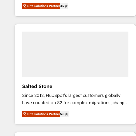
North America. Avec plus de 115 experts en
Elite Solutions Partner
4.9
marketing automation, Growth, Revops, CRM et
webdesign. Markentive is both a consulting firm, a
digital agency and an integrator. With over 115
experts in marketing automation, growth, revops,
CRM and webdesign (We focus on EMEA - USA
customers).
Salted Stone
Since 2012, HubSpot’s largest customers globally
have counted on S2 for complex migrations, change
management, systems integration, and creative
Elite Solutions Partner
5.0
solutions that deliver measurable impact and
transform brand experiences As one of the few full-
service creative agencies in the HubSpot