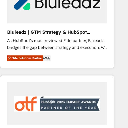
Bluleadz | GTM Strategy & HubSpot
Implementation
As HubSpot's most reviewed Elite partner, Bluleadz
bridges the gap between strategy and execution. We
don't just "set up tools" — we install the GTM
Elite Solutions Partner
4.9
Operating System (GTM OS) to align your leadership
and engineer a portal that drives predictable
revenue velocity. 🚀 GTM Strategy & Alignment
Workshops & Sprints: Identify "Valleys of Death"
stalling growth. Fix your ICP, Math, and Story to stop
"accelerating a mess." ⚙️ Elite Engineering & AI
Scalable Architecture: Zero-technical-debt setup
across all Hubs, validated by our 7 HubSpot
Accreditations. AI-Powered RevOps: Breeze AI,
custom AI agents, and high-integrity migrations for