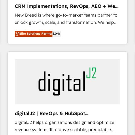
タ品質設計、グループ横断のCRM統合に対応します。
CRM Implementations, RevOps, AEO + Web,
2️⃣ AIエージェント組織構築 営業・マーケティング業務
Demand Gen
New Breed is where go-to-market teams partner to
の一部をAIが自律実行する組織への移行を設計・実装。
unlock growth, scale, and transformation. We help
Breeze・Claude等をHubSpotと連携させ、役割定義・
companies activate HubSpot’s AI-powered
運用ルール・成果指標まで含めて設計します。 3️⃣ 全社
Elite Solutions Partner
5.0
customer platform and operationalize HubSpot’s
DX × AI推進のPMO伴走支援 複数部門をまたぐDX×AI変
Loop Marketing framework through expert-led
革を、構想から実装・定着までPMOとして主導。「設
services, smart agents, and purpose-built apps,
定の代行ではなく、設計の責任」を引き受け、部門横断
tailored to your business. Together, we unlock
の統合・浸透・変革管理を実行します。 ▸ CMS戦略設
results, fast. ⚙️CRM & RevOps: Align all Hubs to your
計・構築：リード獲得・CVR・SEOを前提にした情報設
buyer journey for clean data, scalability, & reporting.
計・導線設計・テンプレート設計をContent Hubで一体
🎯Demand Gen & ABM: Drive pipeline with inbound,
提供。 ▸ 既存CRM・MAからの移行支援：Salesforce・
ABM, AEO, SEO, & paid media. 👩‍💻Web Design:
Marketo・Pardot等からの移行、カスタム設計、履歴
Build high-performing websites with UX, messaging,
データ移行と活用設計まで。 ▸ AEO対応：ChatGPT・
& conversion strategy that drive results. 🤖AI
Perplexity等のAI検索からの流入・引用を前提にコンテ
Strategy: Activate Breeze Agents, configure HubSpot
ンツとサイト構造を最適化。 🏆 なぜ100incを選ぶの
digitalJ2 | RevOps & HubSpot
AI, & maximize AEO with tailored AI services. 🧩
か？ ✓ HubSpot Eliteパートナー認定 ✓ HubSpotアワ
Implementations
digitalJ2 helps organizations design and optimize
Integrations: Extend HubSpot with custom
ード受賞・HUGリーダー ✓ ISO27001:2022 /
revenue systems that drive scalable, predictable
integrations, hosting, & maintenance.
ISO9001:2015 取得 ✓ 400社以上の導入実績 ✓