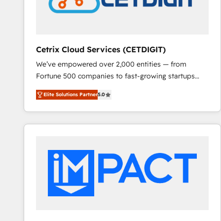
Cetrix Cloud Services (CETDIGIT)
We’ve empowered over 2,000 entities — from
Fortune 500 companies to fast-growing startups
and nonprofits — to streamline operations, scale
Elite Solutions Partner
5.0
revenue, and unlock the full potential of HubSpot.
With deep technical and industry expertise, we fuse
automation, integration, and AI innovation to deliver
lasting impact. We specialize in: • Turnkey and end-
to-end HubSpot implementations • Onboarding for
Sales, Service, Marketing & Content Hubs • AI voice
and chat agents, predictive automation, and smart
workflows • Salesforce + HubSpot integration •
RevOps and AI-driven sales enablement • Website
design and CMS development • ERP integration: SAP,
NetSuite, Microsoft Dynamics, … • Data cleansing