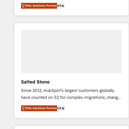
North America. Avec plus de 115 experts en
Elite Solutions Partner
4.9
marketing automation, Growth, Revops, CRM et
webdesign. Markentive is both a consulting firm, a
digital agency and an integrator. With over 115
experts in marketing automation, growth, revops,
CRM and webdesign (We focus on EMEA - USA
customers).
Salted Stone
Since 2012, HubSpot’s largest customers globally
have counted on S2 for complex migrations, change
management, systems integration, and creative
Elite Solutions Partner
5.0
solutions that deliver measurable impact and
transform brand experiences As one of the few full-
service creative agencies in the HubSpot