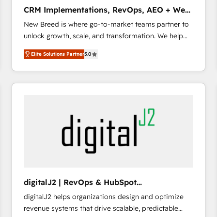
タ品質設計、グループ横断のCRM統合に対応します。
CRM Implementations, RevOps, AEO + Web,
2️⃣ AIエージェント組織構築 営業・マーケティング業務
Demand Gen
New Breed is where go-to-market teams partner to
の一部をAIが自律実行する組織への移行を設計・実装。
unlock growth, scale, and transformation. We help
Breeze・Claude等をHubSpotと連携させ、役割定義・
companies activate HubSpot’s AI-powered
運用ルール・成果指標まで含めて設計します。 3️⃣ 全社
Elite Solutions Partner
5.0
customer platform and operationalize HubSpot’s
DX × AI推進のPMO伴走支援 複数部門をまたぐDX×AI変
Loop Marketing framework through expert-led
革を、構想から実装・定着までPMOとして主導。「設
services, smart agents, and purpose-built apps,
定の代行ではなく、設計の責任」を引き受け、部門横断
tailored to your business. Together, we unlock
の統合・浸透・変革管理を実行します。 ▸ CMS戦略設
results, fast. ⚙️CRM & RevOps: Align all Hubs to your
計・構築：リード獲得・CVR・SEOを前提にした情報設
buyer journey for clean data, scalability, & reporting.
計・導線設計・テンプレート設計をContent Hubで一体
🎯Demand Gen & ABM: Drive pipeline with inbound,
提供。 ▸ 既存CRM・MAからの移行支援：Salesforce・
ABM, AEO, SEO, & paid media. 👩‍💻Web Design:
Marketo・Pardot等からの移行、カスタム設計、履歴
Build high-performing websites with UX, messaging,
データ移行と活用設計まで。 ▸ AEO対応：ChatGPT・
& conversion strategy that drive results. 🤖AI
Perplexity等のAI検索からの流入・引用を前提にコンテ
Strategy: Activate Breeze Agents, configure HubSpot
ンツとサイト構造を最適化。 🏆 なぜ100incを選ぶの
digitalJ2 | RevOps & HubSpot
AI, & maximize AEO with tailored AI services. 🧩
か？ ✓ HubSpot Eliteパートナー認定 ✓ HubSpotアワ
Implementations
digitalJ2 helps organizations design and optimize
Integrations: Extend HubSpot with custom
ード受賞・HUGリーダー ✓ ISO27001:2022 /
revenue systems that drive scalable, predictable
integrations, hosting, & maintenance.
ISO9001:2015 取得 ✓ 400社以上の導入実績 ✓