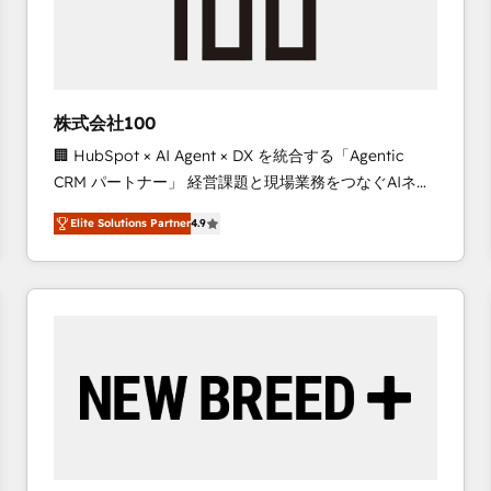
株式会社100
🏢 HubSpot × AI Agent × DX を統合する「Agentic
CRM パートナー」 経営課題と現場業務をつなぐAIネイ
ティブ・エージェンシーとして、HubSpot Eliteの実装
Elite Solutions Partner
4.9
力で顧客フロント業務を再設計します。 💡 100inc は何
をする会社か？ HubSpotを共通基盤に、AIエージェン
トを組み込んだ顧客フロント業務（マーケティング・営
業・CS）を組織全体で設計・実装する日本のAIネイテ
ィブ・エージェンシーです。事業部・グループ会社・部
門が分立する組織で、データと業務プロセスのサイロ化
を、CRMを軸とした全社共通基盤に再構築します。意
思決定者・PMO・現場担当者に並走します。 1️⃣
HubSpot導入・活用支援 顧客データの一元化から、
GTMの見える化・自動化まで。全Hub統合運用、デー