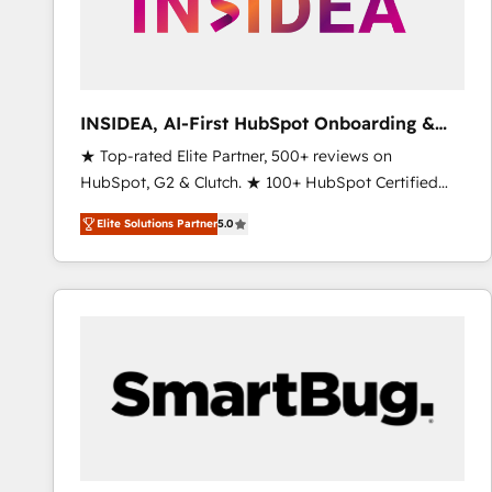
INSIDEA, AI-First HubSpot Onboarding &
RevOps
★ Top-rated Elite Partner, 500+ reviews on
HubSpot, G2 & Clutch. ★ 100+ HubSpot Certified
Experts & Trainers across the team ★ 1,500+
Elite Solutions Partner
5.0
implementations across five continents ★ AI-First,
RevOps-led, Onboarding obsessed ★ Company of
the Year 2024/25 INSIDEA helps growing companies
turn HubSpot into a revenue engine. We onboard
your team, migrate your data, and build AI-powered
workflows that drive adoption from week one, in
your time zone. What we do ➤ Onboarding: Live in
weeks, with workflows built around your business,
not a template. ➤ Migration: Move from any legacy
CRM. Zero downtime, full data integrity. ➤