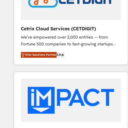
Cetrix Cloud Services (CETDIGIT)
We’ve empowered over 2,000 entities — from
Fortune 500 companies to fast-growing startups
and nonprofits — to streamline operations, scale
Elite Solutions Partner
5.0
revenue, and unlock the full potential of HubSpot.
With deep technical and industry expertise, we fuse
automation, integration, and AI innovation to deliver
lasting impact. We specialize in: • Turnkey and end-
to-end HubSpot implementations • Onboarding for
Sales, Service, Marketing & Content Hubs • AI voice
and chat agents, predictive automation, and smart
workflows • Salesforce + HubSpot integration •
RevOps and AI-driven sales enablement • Website
design and CMS development • ERP integration: SAP,
NetSuite, Microsoft Dynamics, … • Data cleansing