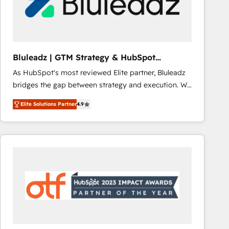
Bluleadz | GTM Strategy & HubSpot
Implementation
As HubSpot's most reviewed Elite partner, Bluleadz
bridges the gap between strategy and execution. We
don't just "set up tools" — we install the GTM
Elite Solutions Partner
4.9
Operating System (GTM OS) to align your leadership
and engineer a portal that drives predictable
revenue velocity. 🚀 GTM Strategy & Alignment
Workshops & Sprints: Identify "Valleys of Death"
stalling growth. Fix your ICP, Math, and Story to stop
"accelerating a mess." ⚙️ Elite Engineering & AI
Scalable Architecture: Zero-technical-debt setup
across all Hubs, validated by our 7 HubSpot
Accreditations. AI-Powered RevOps: Breeze AI,
custom AI agents, and high-integrity migrations for