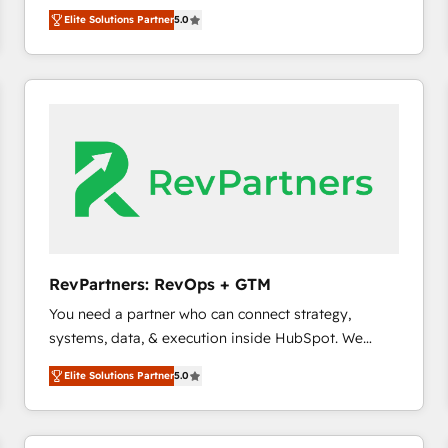
growth. As a triple-accredited HubSpot Solutions
HubSpot大百科 出版 CRM・AI活用に関するご相談、現
Elite Solutions Partner
5.0
Partner, we specialize in both strategic RevOps
状整理の壁打ちなど、構想段階からお気軽にお問い合わ
planning and hands-on technical execution - building
せください。
the operational foundation companies need to
thrive. Industries we specialize in: - Manufacturing -
Healthcare - Financial Services - Managed IT (MSP) -
Franchises - Professional Services - And more! How
we help: ✔️ Full HubSpot implementations and portal
optimization ✔️ Data migrations, CRM architecture,
and reporting foundations ✔️ Custom integrations
and workflow automation ✔️ User adoption
programs, training, and enablement Through project-
RevPartners: RevOps + GTM
based engagements and ongoing RevOps
You need a partner who can connect strategy,
partnerships, we guide organizations through the
systems, data, & execution inside HubSpot. We
revenue maturity model - delivering the right
bridge the gap where most agencies fall short by
improvements at the right time so operations
Elite Solutions Partner
5.0
combining GTM strategy with technical execution to
evolve strategically and sustainably as the business
solve the right problem with the right solution. As the
grows.
only firm in the world to hold Elite Partner