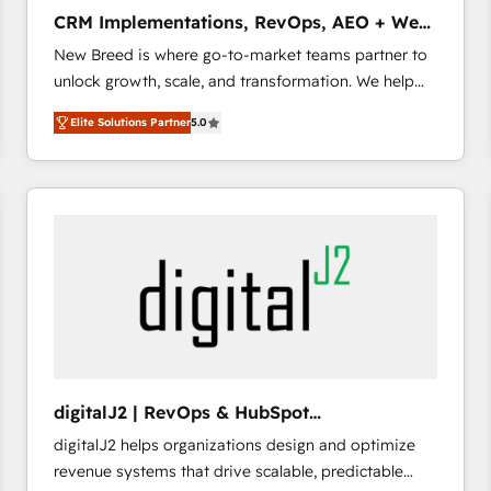
タ品質設計、グループ横断のCRM統合に対応します。
CRM Implementations, RevOps, AEO + Web,
2️⃣ AIエージェント組織構築 営業・マーケティング業務
Demand Gen
New Breed is where go-to-market teams partner to
の一部をAIが自律実行する組織への移行を設計・実装。
unlock growth, scale, and transformation. We help
Breeze・Claude等をHubSpotと連携させ、役割定義・
companies activate HubSpot’s AI-powered
運用ルール・成果指標まで含めて設計します。 3️⃣ 全社
Elite Solutions Partner
5.0
customer platform and operationalize HubSpot’s
DX × AI推進のPMO伴走支援 複数部門をまたぐDX×AI変
Loop Marketing framework through expert-led
革を、構想から実装・定着までPMOとして主導。「設
services, smart agents, and purpose-built apps,
定の代行ではなく、設計の責任」を引き受け、部門横断
tailored to your business. Together, we unlock
の統合・浸透・変革管理を実行します。 ▸ CMS戦略設
results, fast. ⚙️CRM & RevOps: Align all Hubs to your
計・構築：リード獲得・CVR・SEOを前提にした情報設
buyer journey for clean data, scalability, & reporting.
計・導線設計・テンプレート設計をContent Hubで一体
🎯Demand Gen & ABM: Drive pipeline with inbound,
提供。 ▸ 既存CRM・MAからの移行支援：Salesforce・
ABM, AEO, SEO, & paid media. 👩‍💻Web Design:
Marketo・Pardot等からの移行、カスタム設計、履歴
Build high-performing websites with UX, messaging,
データ移行と活用設計まで。 ▸ AEO対応：ChatGPT・
& conversion strategy that drive results. 🤖AI
Perplexity等のAI検索からの流入・引用を前提にコンテ
Strategy: Activate Breeze Agents, configure HubSpot
ンツとサイト構造を最適化。 🏆 なぜ100incを選ぶの
digitalJ2 | RevOps & HubSpot
AI, & maximize AEO with tailored AI services. 🧩
か？ ✓ HubSpot Eliteパートナー認定 ✓ HubSpotアワ
Implementations
digitalJ2 helps organizations design and optimize
Integrations: Extend HubSpot with custom
ード受賞・HUGリーダー ✓ ISO27001:2022 /
revenue systems that drive scalable, predictable
integrations, hosting, & maintenance.
ISO9001:2015 取得 ✓ 400社以上の導入実績 ✓