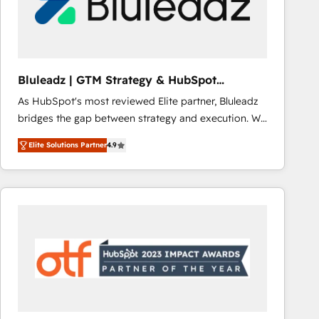
Bluleadz | GTM Strategy & HubSpot
Implementation
As HubSpot's most reviewed Elite partner, Bluleadz
bridges the gap between strategy and execution. We
don't just "set up tools" — we install the GTM
Elite Solutions Partner
4.9
Operating System (GTM OS) to align your leadership
and engineer a portal that drives predictable
revenue velocity. 🚀 GTM Strategy & Alignment
Workshops & Sprints: Identify "Valleys of Death"
stalling growth. Fix your ICP, Math, and Story to stop
"accelerating a mess." ⚙️ Elite Engineering & AI
Scalable Architecture: Zero-technical-debt setup
across all Hubs, validated by our 7 HubSpot
Accreditations. AI-Powered RevOps: Breeze AI,
custom AI agents, and high-integrity migrations for