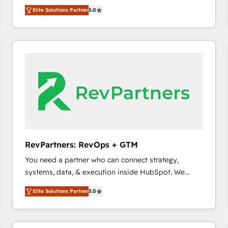
growth. As a triple-accredited HubSpot Solutions
HubSpot大百科 出版 CRM・AI活用に関するご相談、現
Elite Solutions Partner
5.0
Partner, we specialize in both strategic RevOps
状整理の壁打ちなど、構想段階からお気軽にお問い合わ
planning and hands-on technical execution - building
せください。
the operational foundation companies need to
thrive. Industries we specialize in: - Manufacturing -
Healthcare - Financial Services - Managed IT (MSP) -
Franchises - Professional Services - And more! How
we help: ✔️ Full HubSpot implementations and portal
optimization ✔️ Data migrations, CRM architecture,
and reporting foundations ✔️ Custom integrations
and workflow automation ✔️ User adoption
programs, training, and enablement Through project-
RevPartners: RevOps + GTM
based engagements and ongoing RevOps
You need a partner who can connect strategy,
partnerships, we guide organizations through the
systems, data, & execution inside HubSpot. We
revenue maturity model - delivering the right
bridge the gap where most agencies fall short by
improvements at the right time so operations
Elite Solutions Partner
5.0
combining GTM strategy with technical execution to
evolve strategically and sustainably as the business
solve the right problem with the right solution. As the
grows.
only firm in the world to hold Elite Partner