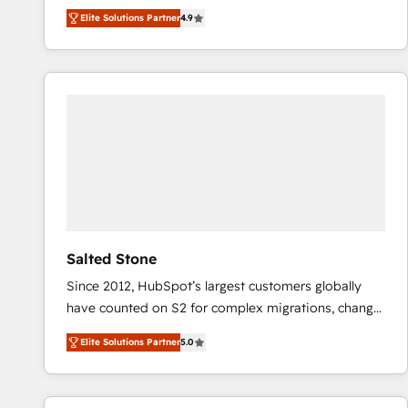
North America. Avec plus de 115 experts en
Elite Solutions Partner
4.9
marketing automation, Growth, Revops, CRM et
webdesign. Markentive is both a consulting firm, a
digital agency and an integrator. With over 115
experts in marketing automation, growth, revops,
CRM and webdesign (We focus on EMEA - USA
customers).
Salted Stone
Since 2012, HubSpot’s largest customers globally
have counted on S2 for complex migrations, change
management, systems integration, and creative
Elite Solutions Partner
5.0
solutions that deliver measurable impact and
transform brand experiences As one of the few full-
service creative agencies in the HubSpot