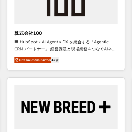
株式会社100
🏢 HubSpot × AI Agent × DX を統合する「Agentic
CRM パートナー」 経営課題と現場業務をつなぐAIネイ
ティブ・エージェンシーとして、HubSpot Eliteの実装
Elite Solutions Partner
4.9
力で顧客フロント業務を再設計します。 💡 100inc は何
をする会社か？ HubSpotを共通基盤に、AIエージェン
トを組み込んだ顧客フロント業務（マーケティング・営
業・CS）を組織全体で設計・実装する日本のAIネイテ
ィブ・エージェンシーです。事業部・グループ会社・部
門が分立する組織で、データと業務プロセスのサイロ化
を、CRMを軸とした全社共通基盤に再構築します。意
思決定者・PMO・現場担当者に並走します。 1️⃣
HubSpot導入・活用支援 顧客データの一元化から、
GTMの見える化・自動化まで。全Hub統合運用、デー