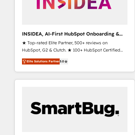
INSIDEA, AI-First HubSpot Onboarding &
RevOps
★ Top-rated Elite Partner, 500+ reviews on
HubSpot, G2 & Clutch. ★ 100+ HubSpot Certified
Experts & Trainers across the team ★ 1,500+
Elite Solutions Partner
5.0
implementations across five continents ★ AI-First,
RevOps-led, Onboarding obsessed ★ Company of
the Year 2024/25 INSIDEA helps growing companies
turn HubSpot into a revenue engine. We onboard
your team, migrate your data, and build AI-powered
workflows that drive adoption from week one, in
your time zone. What we do ➤ Onboarding: Live in
weeks, with workflows built around your business,
not a template. ➤ Migration: Move from any legacy
CRM. Zero downtime, full data integrity. ➤