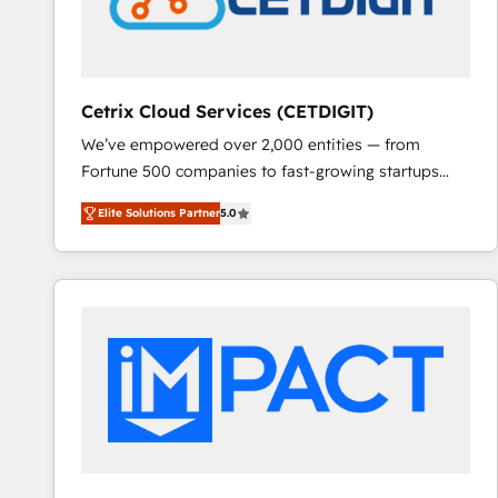
Cetrix Cloud Services (CETDIGIT)
We’ve empowered over 2,000 entities — from
Fortune 500 companies to fast-growing startups
and nonprofits — to streamline operations, scale
Elite Solutions Partner
5.0
revenue, and unlock the full potential of HubSpot.
With deep technical and industry expertise, we fuse
automation, integration, and AI innovation to deliver
lasting impact. We specialize in: • Turnkey and end-
to-end HubSpot implementations • Onboarding for
Sales, Service, Marketing & Content Hubs • AI voice
and chat agents, predictive automation, and smart
workflows • Salesforce + HubSpot integration •
RevOps and AI-driven sales enablement • Website
design and CMS development • ERP integration: SAP,
NetSuite, Microsoft Dynamics, … • Data cleansing