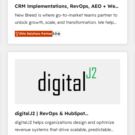
タ品質設計、グループ横断のCRM統合に対応します。
CRM Implementations, RevOps, AEO + Web,
2️⃣ AIエージェント組織構築 営業・マーケティング業務
Demand Gen
New Breed is where go-to-market teams partner to
の一部をAIが自律実行する組織への移行を設計・実装。
unlock growth, scale, and transformation. We help
Breeze・Claude等をHubSpotと連携させ、役割定義・
companies activate HubSpot’s AI-powered
運用ルール・成果指標まで含めて設計します。 3️⃣ 全社
Elite Solutions Partner
5.0
customer platform and operationalize HubSpot’s
DX × AI推進のPMO伴走支援 複数部門をまたぐDX×AI変
Loop Marketing framework through expert-led
革を、構想から実装・定着までPMOとして主導。「設
services, smart agents, and purpose-built apps,
定の代行ではなく、設計の責任」を引き受け、部門横断
tailored to your business. Together, we unlock
の統合・浸透・変革管理を実行します。 ▸ CMS戦略設
results, fast. ⚙️CRM & RevOps: Align all Hubs to your
計・構築：リード獲得・CVR・SEOを前提にした情報設
buyer journey for clean data, scalability, & reporting.
計・導線設計・テンプレート設計をContent Hubで一体
🎯Demand Gen & ABM: Drive pipeline with inbound,
提供。 ▸ 既存CRM・MAからの移行支援：Salesforce・
ABM, AEO, SEO, & paid media. 👩‍💻Web Design:
Marketo・Pardot等からの移行、カスタム設計、履歴
Build high-performing websites with UX, messaging,
データ移行と活用設計まで。 ▸ AEO対応：ChatGPT・
& conversion strategy that drive results. 🤖AI
Perplexity等のAI検索からの流入・引用を前提にコンテ
Strategy: Activate Breeze Agents, configure HubSpot
ンツとサイト構造を最適化。 🏆 なぜ100incを選ぶの
digitalJ2 | RevOps & HubSpot
AI, & maximize AEO with tailored AI services. 🧩
か？ ✓ HubSpot Eliteパートナー認定 ✓ HubSpotアワ
Implementations
digitalJ2 helps organizations design and optimize
Integrations: Extend HubSpot with custom
ード受賞・HUGリーダー ✓ ISO27001:2022 /
revenue systems that drive scalable, predictable
integrations, hosting, & maintenance.
ISO9001:2015 取得 ✓ 400社以上の導入実績 ✓