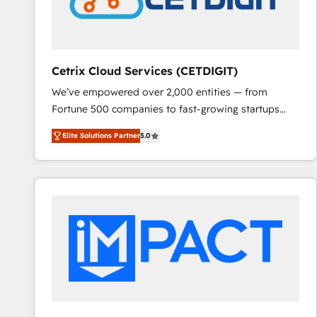
Cetrix Cloud Services (CETDIGIT)
We’ve empowered over 2,000 entities — from
Fortune 500 companies to fast-growing startups
and nonprofits — to streamline operations, scale
Elite Solutions Partner
5.0
revenue, and unlock the full potential of HubSpot.
With deep technical and industry expertise, we fuse
automation, integration, and AI innovation to deliver
lasting impact. We specialize in: • Turnkey and end-
to-end HubSpot implementations • Onboarding for
Sales, Service, Marketing & Content Hubs • AI voice
and chat agents, predictive automation, and smart
workflows • Salesforce + HubSpot integration •
RevOps and AI-driven sales enablement • Website
design and CMS development • ERP integration: SAP,
NetSuite, Microsoft Dynamics, … • Data cleansing