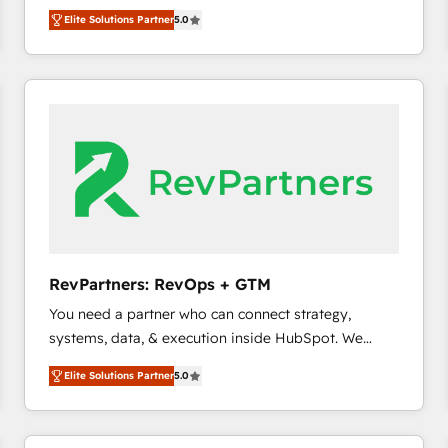
growth. As a triple-accredited HubSpot Solutions
HubSpot大百科 出版 CRM・AI活用に関するご相談、現
Elite Solutions Partner
5.0
Partner, we specialize in both strategic RevOps
状整理の壁打ちなど、構想段階からお気軽にお問い合わ
planning and hands-on technical execution - building
せください。
the operational foundation companies need to
thrive. Industries we specialize in: - Manufacturing -
Healthcare - Financial Services - Managed IT (MSP) -
Franchises - Professional Services - And more! How
we help: ✔️ Full HubSpot implementations and portal
optimization ✔️ Data migrations, CRM architecture,
and reporting foundations ✔️ Custom integrations
and workflow automation ✔️ User adoption
programs, training, and enablement Through project-
RevPartners: RevOps + GTM
based engagements and ongoing RevOps
You need a partner who can connect strategy,
partnerships, we guide organizations through the
systems, data, & execution inside HubSpot. We
revenue maturity model - delivering the right
bridge the gap where most agencies fall short by
improvements at the right time so operations
Elite Solutions Partner
5.0
combining GTM strategy with technical execution to
evolve strategically and sustainably as the business
solve the right problem with the right solution. As the
grows.
only firm in the world to hold Elite Partner