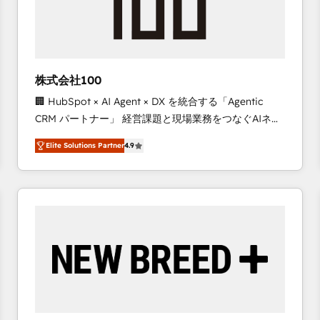
株式会社100
🏢 HubSpot × AI Agent × DX を統合する「Agentic
CRM パートナー」 経営課題と現場業務をつなぐAIネイ
ティブ・エージェンシーとして、HubSpot Eliteの実装
Elite Solutions Partner
4.9
力で顧客フロント業務を再設計します。 💡 100inc は何
をする会社か？ HubSpotを共通基盤に、AIエージェン
トを組み込んだ顧客フロント業務（マーケティング・営
業・CS）を組織全体で設計・実装する日本のAIネイテ
ィブ・エージェンシーです。事業部・グループ会社・部
門が分立する組織で、データと業務プロセスのサイロ化
を、CRMを軸とした全社共通基盤に再構築します。意
思決定者・PMO・現場担当者に並走します。 1️⃣
HubSpot導入・活用支援 顧客データの一元化から、
GTMの見える化・自動化まで。全Hub統合運用、デー