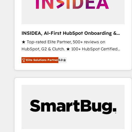
INSIDEA, AI-First HubSpot Onboarding &
RevOps
★ Top-rated Elite Partner, 500+ reviews on
HubSpot, G2 & Clutch. ★ 100+ HubSpot Certified
Experts & Trainers across the team ★ 1,500+
Elite Solutions Partner
5.0
implementations across five continents ★ AI-First,
RevOps-led, Onboarding obsessed ★ Company of
the Year 2024/25 INSIDEA helps growing companies
turn HubSpot into a revenue engine. We onboard
your team, migrate your data, and build AI-powered
workflows that drive adoption from week one, in
your time zone. What we do ➤ Onboarding: Live in
weeks, with workflows built around your business,
not a template. ➤ Migration: Move from any legacy
CRM. Zero downtime, full data integrity. ➤