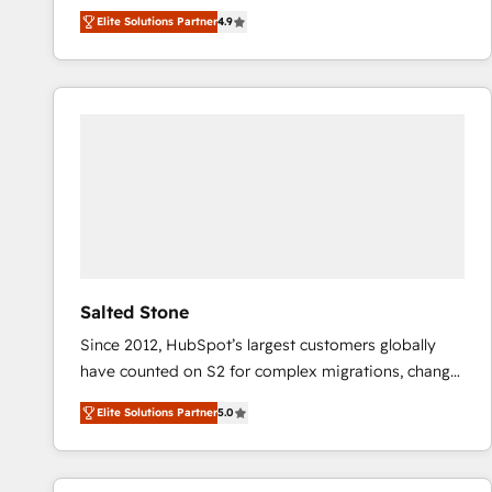
North America. Avec plus de 115 experts en
Elite Solutions Partner
4.9
marketing automation, Growth, Revops, CRM et
webdesign. Markentive is both a consulting firm, a
digital agency and an integrator. With over 115
experts in marketing automation, growth, revops,
CRM and webdesign (We focus on EMEA - USA
customers).
Salted Stone
Since 2012, HubSpot’s largest customers globally
have counted on S2 for complex migrations, change
management, systems integration, and creative
Elite Solutions Partner
5.0
solutions that deliver measurable impact and
transform brand experiences As one of the few full-
service creative agencies in the HubSpot