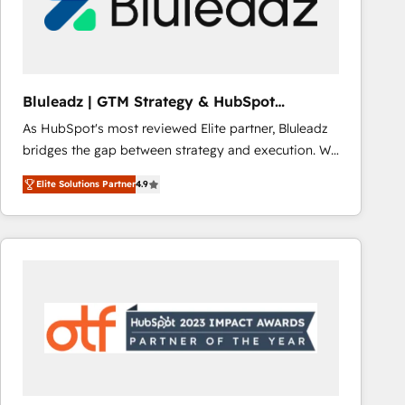
Bluleadz | GTM Strategy & HubSpot
Implementation
As HubSpot's most reviewed Elite partner, Bluleadz
bridges the gap between strategy and execution. We
don't just "set up tools" — we install the GTM
Elite Solutions Partner
4.9
Operating System (GTM OS) to align your leadership
and engineer a portal that drives predictable
revenue velocity. 🚀 GTM Strategy & Alignment
Workshops & Sprints: Identify "Valleys of Death"
stalling growth. Fix your ICP, Math, and Story to stop
"accelerating a mess." ⚙️ Elite Engineering & AI
Scalable Architecture: Zero-technical-debt setup
across all Hubs, validated by our 7 HubSpot
Accreditations. AI-Powered RevOps: Breeze AI,
custom AI agents, and high-integrity migrations for