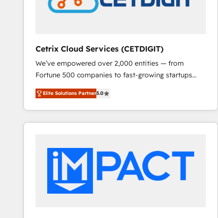
Cetrix Cloud Services (CETDIGIT)
We’ve empowered over 2,000 entities — from
Fortune 500 companies to fast-growing startups
and nonprofits — to streamline operations, scale
Elite Solutions Partner
5.0
revenue, and unlock the full potential of HubSpot.
With deep technical and industry expertise, we fuse
automation, integration, and AI innovation to deliver
lasting impact. We specialize in: • Turnkey and end-
to-end HubSpot implementations • Onboarding for
Sales, Service, Marketing & Content Hubs • AI voice
and chat agents, predictive automation, and smart
workflows • Salesforce + HubSpot integration •
RevOps and AI-driven sales enablement • Website
design and CMS development • ERP integration: SAP,
NetSuite, Microsoft Dynamics, … • Data cleansing