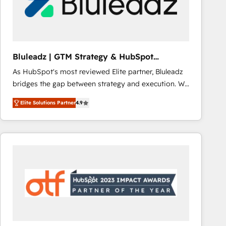
Bluleadz | GTM Strategy & HubSpot
Implementation
As HubSpot's most reviewed Elite partner, Bluleadz
bridges the gap between strategy and execution. We
don't just "set up tools" — we install the GTM
Elite Solutions Partner
4.9
Operating System (GTM OS) to align your leadership
and engineer a portal that drives predictable
revenue velocity. 🚀 GTM Strategy & Alignment
Workshops & Sprints: Identify "Valleys of Death"
stalling growth. Fix your ICP, Math, and Story to stop
"accelerating a mess." ⚙️ Elite Engineering & AI
Scalable Architecture: Zero-technical-debt setup
across all Hubs, validated by our 7 HubSpot
Accreditations. AI-Powered RevOps: Breeze AI,
custom AI agents, and high-integrity migrations for