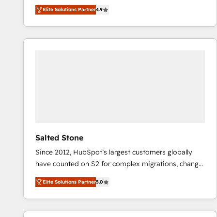
North America. Avec plus de 115 experts en
Elite Solutions Partner
4.9
marketing automation, Growth, Revops, CRM et
webdesign. Markentive is both a consulting firm, a
digital agency and an integrator. With over 115
experts in marketing automation, growth, revops,
CRM and webdesign (We focus on EMEA - USA
customers).
Salted Stone
Since 2012, HubSpot’s largest customers globally
have counted on S2 for complex migrations, change
management, systems integration, and creative
Elite Solutions Partner
5.0
solutions that deliver measurable impact and
transform brand experiences As one of the few full-
service creative agencies in the HubSpot