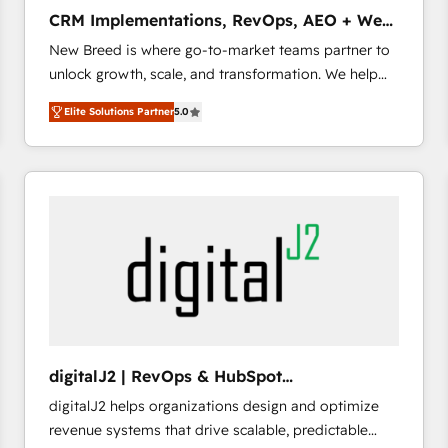
タ品質設計、グループ横断のCRM統合に対応します。
CRM Implementations, RevOps, AEO + Web,
2️⃣ AIエージェント組織構築 営業・マーケティング業務
Demand Gen
New Breed is where go-to-market teams partner to
の一部をAIが自律実行する組織への移行を設計・実装。
unlock growth, scale, and transformation. We help
Breeze・Claude等をHubSpotと連携させ、役割定義・
companies activate HubSpot’s AI-powered
運用ルール・成果指標まで含めて設計します。 3️⃣ 全社
Elite Solutions Partner
5.0
customer platform and operationalize HubSpot’s
DX × AI推進のPMO伴走支援 複数部門をまたぐDX×AI変
Loop Marketing framework through expert-led
革を、構想から実装・定着までPMOとして主導。「設
services, smart agents, and purpose-built apps,
定の代行ではなく、設計の責任」を引き受け、部門横断
tailored to your business. Together, we unlock
の統合・浸透・変革管理を実行します。 ▸ CMS戦略設
results, fast. ⚙️CRM & RevOps: Align all Hubs to your
計・構築：リード獲得・CVR・SEOを前提にした情報設
buyer journey for clean data, scalability, & reporting.
計・導線設計・テンプレート設計をContent Hubで一体
🎯Demand Gen & ABM: Drive pipeline with inbound,
提供。 ▸ 既存CRM・MAからの移行支援：Salesforce・
ABM, AEO, SEO, & paid media. 👩‍💻Web Design:
Marketo・Pardot等からの移行、カスタム設計、履歴
Build high-performing websites with UX, messaging,
データ移行と活用設計まで。 ▸ AEO対応：ChatGPT・
& conversion strategy that drive results. 🤖AI
Perplexity等のAI検索からの流入・引用を前提にコンテ
Strategy: Activate Breeze Agents, configure HubSpot
ンツとサイト構造を最適化。 🏆 なぜ100incを選ぶの
digitalJ2 | RevOps & HubSpot
AI, & maximize AEO with tailored AI services. 🧩
か？ ✓ HubSpot Eliteパートナー認定 ✓ HubSpotアワ
Implementations
digitalJ2 helps organizations design and optimize
Integrations: Extend HubSpot with custom
ード受賞・HUGリーダー ✓ ISO27001:2022 /
revenue systems that drive scalable, predictable
integrations, hosting, & maintenance.
ISO9001:2015 取得 ✓ 400社以上の導入実績 ✓