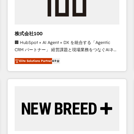
株式会社100
🏢 HubSpot × AI Agent × DX を統合する「Agentic
CRM パートナー」 経営課題と現場業務をつなぐAIネイ
ティブ・エージェンシーとして、HubSpot Eliteの実装
Elite Solutions Partner
4.9
力で顧客フロント業務を再設計します。 💡 100inc は何
をする会社か？ HubSpotを共通基盤に、AIエージェン
トを組み込んだ顧客フロント業務（マーケティング・営
業・CS）を組織全体で設計・実装する日本のAIネイテ
ィブ・エージェンシーです。事業部・グループ会社・部
門が分立する組織で、データと業務プロセスのサイロ化
を、CRMを軸とした全社共通基盤に再構築します。意
思決定者・PMO・現場担当者に並走します。 1️⃣
HubSpot導入・活用支援 顧客データの一元化から、
GTMの見える化・自動化まで。全Hub統合運用、デー