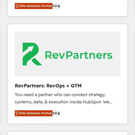
growth. As a triple-accredited HubSpot Solutions
HubSpot大百科 出版 CRM・AI活用に関するご相談、現
Elite Solutions Partner
5.0
Partner, we specialize in both strategic RevOps
状整理の壁打ちなど、構想段階からお気軽にお問い合わ
planning and hands-on technical execution - building
せください。
the operational foundation companies need to
thrive. Industries we specialize in: - Manufacturing -
Healthcare - Financial Services - Managed IT (MSP) -
Franchises - Professional Services - And more! How
we help: ✔️ Full HubSpot implementations and portal
optimization ✔️ Data migrations, CRM architecture,
and reporting foundations ✔️ Custom integrations
and workflow automation ✔️ User adoption
programs, training, and enablement Through project-
RevPartners: RevOps + GTM
based engagements and ongoing RevOps
You need a partner who can connect strategy,
partnerships, we guide organizations through the
systems, data, & execution inside HubSpot. We
revenue maturity model - delivering the right
bridge the gap where most agencies fall short by
improvements at the right time so operations
Elite Solutions Partner
5.0
combining GTM strategy with technical execution to
evolve strategically and sustainably as the business
solve the right problem with the right solution. As the
grows.
only firm in the world to hold Elite Partner