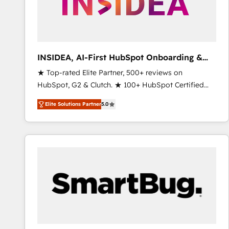
INSIDEA, AI-First HubSpot Onboarding &
RevOps
★ Top-rated Elite Partner, 500+ reviews on
HubSpot, G2 & Clutch. ★ 100+ HubSpot Certified
Experts & Trainers across the team ★ 1,500+
Elite Solutions Partner
5.0
implementations across five continents ★ AI-First,
RevOps-led, Onboarding obsessed ★ Company of
the Year 2024/25 INSIDEA helps growing companies
turn HubSpot into a revenue engine. We onboard
your team, migrate your data, and build AI-powered
workflows that drive adoption from week one, in
your time zone. What we do ➤ Onboarding: Live in
weeks, with workflows built around your business,
not a template. ➤ Migration: Move from any legacy
CRM. Zero downtime, full data integrity. ➤