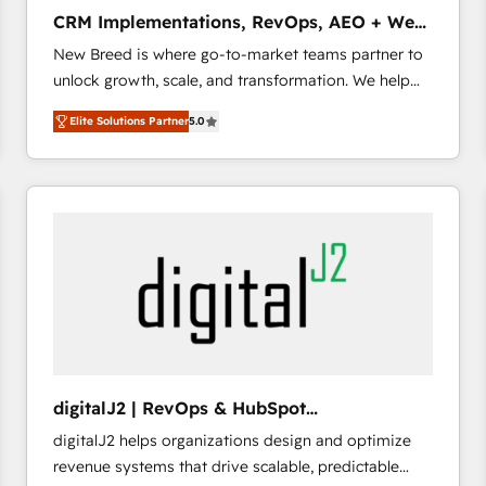
タ品質設計、グループ横断のCRM統合に対応します。
CRM Implementations, RevOps, AEO + Web,
2️⃣ AIエージェント組織構築 営業・マーケティング業務
Demand Gen
New Breed is where go-to-market teams partner to
の一部をAIが自律実行する組織への移行を設計・実装。
unlock growth, scale, and transformation. We help
Breeze・Claude等をHubSpotと連携させ、役割定義・
companies activate HubSpot’s AI-powered
運用ルール・成果指標まで含めて設計します。 3️⃣ 全社
Elite Solutions Partner
5.0
customer platform and operationalize HubSpot’s
DX × AI推進のPMO伴走支援 複数部門をまたぐDX×AI変
Loop Marketing framework through expert-led
革を、構想から実装・定着までPMOとして主導。「設
services, smart agents, and purpose-built apps,
定の代行ではなく、設計の責任」を引き受け、部門横断
tailored to your business. Together, we unlock
の統合・浸透・変革管理を実行します。 ▸ CMS戦略設
results, fast. ⚙️CRM & RevOps: Align all Hubs to your
計・構築：リード獲得・CVR・SEOを前提にした情報設
buyer journey for clean data, scalability, & reporting.
計・導線設計・テンプレート設計をContent Hubで一体
🎯Demand Gen & ABM: Drive pipeline with inbound,
提供。 ▸ 既存CRM・MAからの移行支援：Salesforce・
ABM, AEO, SEO, & paid media. 👩‍💻Web Design:
Marketo・Pardot等からの移行、カスタム設計、履歴
Build high-performing websites with UX, messaging,
データ移行と活用設計まで。 ▸ AEO対応：ChatGPT・
& conversion strategy that drive results. 🤖AI
Perplexity等のAI検索からの流入・引用を前提にコンテ
Strategy: Activate Breeze Agents, configure HubSpot
ンツとサイト構造を最適化。 🏆 なぜ100incを選ぶの
digitalJ2 | RevOps & HubSpot
AI, & maximize AEO with tailored AI services. 🧩
か？ ✓ HubSpot Eliteパートナー認定 ✓ HubSpotアワ
Implementations
digitalJ2 helps organizations design and optimize
Integrations: Extend HubSpot with custom
ード受賞・HUGリーダー ✓ ISO27001:2022 /
revenue systems that drive scalable, predictable
integrations, hosting, & maintenance.
ISO9001:2015 取得 ✓ 400社以上の導入実績 ✓