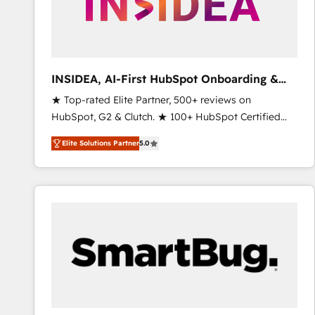
INSIDEA, AI-First HubSpot Onboarding &
RevOps
★ Top-rated Elite Partner, 500+ reviews on
HubSpot, G2 & Clutch. ★ 100+ HubSpot Certified
Experts & Trainers across the team ★ 1,500+
Elite Solutions Partner
5.0
implementations across five continents ★ AI-First,
RevOps-led, Onboarding obsessed ★ Company of
the Year 2024/25 INSIDEA helps growing companies
turn HubSpot into a revenue engine. We onboard
your team, migrate your data, and build AI-powered
workflows that drive adoption from week one, in
your time zone. What we do ➤ Onboarding: Live in
weeks, with workflows built around your business,
not a template. ➤ Migration: Move from any legacy
CRM. Zero downtime, full data integrity. ➤