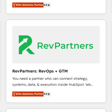
growth. As a triple-accredited HubSpot Solutions
HubSpot大百科 出版 CRM・AI活用に関するご相談、現
Elite Solutions Partner
5.0
Partner, we specialize in both strategic RevOps
状整理の壁打ちなど、構想段階からお気軽にお問い合わ
planning and hands-on technical execution - building
せください。
the operational foundation companies need to
thrive. Industries we specialize in: - Manufacturing -
Healthcare - Financial Services - Managed IT (MSP) -
Franchises - Professional Services - And more! How
we help: ✔️ Full HubSpot implementations and portal
optimization ✔️ Data migrations, CRM architecture,
and reporting foundations ✔️ Custom integrations
and workflow automation ✔️ User adoption
programs, training, and enablement Through project-
RevPartners: RevOps + GTM
based engagements and ongoing RevOps
You need a partner who can connect strategy,
partnerships, we guide organizations through the
systems, data, & execution inside HubSpot. We
revenue maturity model - delivering the right
bridge the gap where most agencies fall short by
improvements at the right time so operations
Elite Solutions Partner
5.0
combining GTM strategy with technical execution to
evolve strategically and sustainably as the business
solve the right problem with the right solution. As the
grows.
only firm in the world to hold Elite Partner