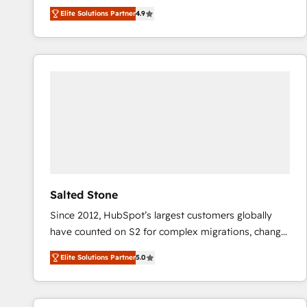
North America. Avec plus de 115 experts en
Elite Solutions Partner
4.9
marketing automation, Growth, Revops, CRM et
webdesign. Markentive is both a consulting firm, a
digital agency and an integrator. With over 115
experts in marketing automation, growth, revops,
CRM and webdesign (We focus on EMEA - USA
customers).
Salted Stone
Since 2012, HubSpot’s largest customers globally
have counted on S2 for complex migrations, change
management, systems integration, and creative
Elite Solutions Partner
5.0
solutions that deliver measurable impact and
transform brand experiences As one of the few full-
service creative agencies in the HubSpot