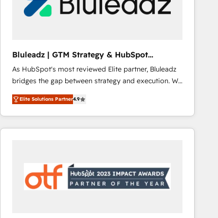
Bluleadz | GTM Strategy & HubSpot
Implementation
As HubSpot's most reviewed Elite partner, Bluleadz
bridges the gap between strategy and execution. We
don't just "set up tools" — we install the GTM
Elite Solutions Partner
4.9
Operating System (GTM OS) to align your leadership
and engineer a portal that drives predictable
revenue velocity. 🚀 GTM Strategy & Alignment
Workshops & Sprints: Identify "Valleys of Death"
stalling growth. Fix your ICP, Math, and Story to stop
"accelerating a mess." ⚙️ Elite Engineering & AI
Scalable Architecture: Zero-technical-debt setup
across all Hubs, validated by our 7 HubSpot
Accreditations. AI-Powered RevOps: Breeze AI,
custom AI agents, and high-integrity migrations for