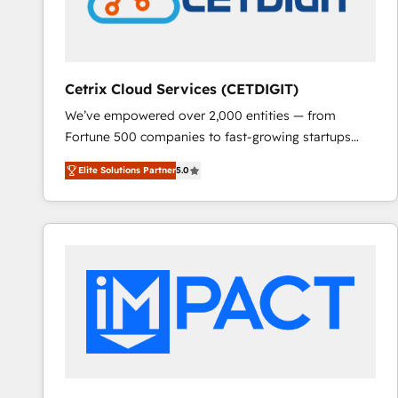
Cetrix Cloud Services (CETDIGIT)
We’ve empowered over 2,000 entities — from
Fortune 500 companies to fast-growing startups
and nonprofits — to streamline operations, scale
Elite Solutions Partner
5.0
revenue, and unlock the full potential of HubSpot.
With deep technical and industry expertise, we fuse
automation, integration, and AI innovation to deliver
lasting impact. We specialize in: • Turnkey and end-
to-end HubSpot implementations • Onboarding for
Sales, Service, Marketing & Content Hubs • AI voice
and chat agents, predictive automation, and smart
workflows • Salesforce + HubSpot integration •
RevOps and AI-driven sales enablement • Website
design and CMS development • ERP integration: SAP,
NetSuite, Microsoft Dynamics, … • Data cleansing