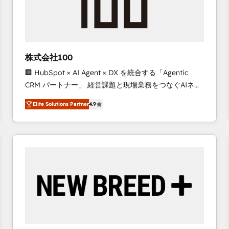
株式会社100
🏢 HubSpot × AI Agent × DX を統合する「Agentic
CRM パートナー」 経営課題と現場業務をつなぐAIネイ
ティブ・エージェンシーとして、HubSpot Eliteの実装
Elite Solutions Partner
4.9
力で顧客フロント業務を再設計します。 💡 100inc は何
をする会社か？ HubSpotを共通基盤に、AIエージェン
トを組み込んだ顧客フロント業務（マーケティング・営
業・CS）を組織全体で設計・実装する日本のAIネイテ
ィブ・エージェンシーです。事業部・グループ会社・部
門が分立する組織で、データと業務プロセスのサイロ化
を、CRMを軸とした全社共通基盤に再構築します。意
思決定者・PMO・現場担当者に並走します。 1️⃣
HubSpot導入・活用支援 顧客データの一元化から、
GTMの見える化・自動化まで。全Hub統合運用、デー