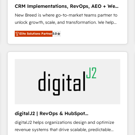
タ品質設計、グループ横断のCRM統合に対応します。
CRM Implementations, RevOps, AEO + Web,
2️⃣ AIエージェント組織構築 営業・マーケティング業務
Demand Gen
New Breed is where go-to-market teams partner to
の一部をAIが自律実行する組織への移行を設計・実装。
unlock growth, scale, and transformation. We help
Breeze・Claude等をHubSpotと連携させ、役割定義・
companies activate HubSpot’s AI-powered
運用ルール・成果指標まで含めて設計します。 3️⃣ 全社
Elite Solutions Partner
5.0
customer platform and operationalize HubSpot’s
DX × AI推進のPMO伴走支援 複数部門をまたぐDX×AI変
Loop Marketing framework through expert-led
革を、構想から実装・定着までPMOとして主導。「設
services, smart agents, and purpose-built apps,
定の代行ではなく、設計の責任」を引き受け、部門横断
tailored to your business. Together, we unlock
の統合・浸透・変革管理を実行します。 ▸ CMS戦略設
results, fast. ⚙️CRM & RevOps: Align all Hubs to your
計・構築：リード獲得・CVR・SEOを前提にした情報設
buyer journey for clean data, scalability, & reporting.
計・導線設計・テンプレート設計をContent Hubで一体
🎯Demand Gen & ABM: Drive pipeline with inbound,
提供。 ▸ 既存CRM・MAからの移行支援：Salesforce・
ABM, AEO, SEO, & paid media. 👩‍💻Web Design:
Marketo・Pardot等からの移行、カスタム設計、履歴
Build high-performing websites with UX, messaging,
データ移行と活用設計まで。 ▸ AEO対応：ChatGPT・
& conversion strategy that drive results. 🤖AI
Perplexity等のAI検索からの流入・引用を前提にコンテ
Strategy: Activate Breeze Agents, configure HubSpot
ンツとサイト構造を最適化。 🏆 なぜ100incを選ぶの
digitalJ2 | RevOps & HubSpot
AI, & maximize AEO with tailored AI services. 🧩
か？ ✓ HubSpot Eliteパートナー認定 ✓ HubSpotアワ
Implementations
digitalJ2 helps organizations design and optimize
Integrations: Extend HubSpot with custom
ード受賞・HUGリーダー ✓ ISO27001:2022 /
revenue systems that drive scalable, predictable
integrations, hosting, & maintenance.
ISO9001:2015 取得 ✓ 400社以上の導入実績 ✓