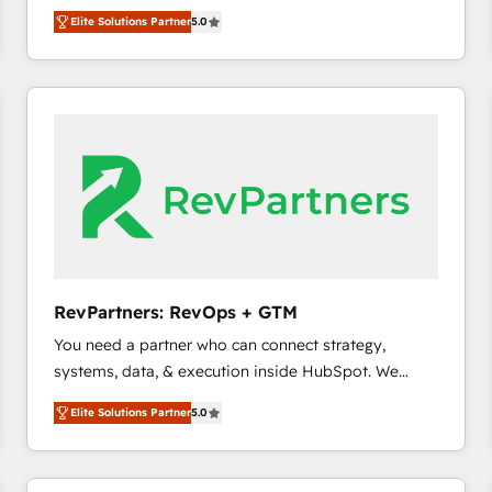
growth. As a triple-accredited HubSpot Solutions
HubSpot大百科 出版 CRM・AI活用に関するご相談、現
Elite Solutions Partner
5.0
Partner, we specialize in both strategic RevOps
状整理の壁打ちなど、構想段階からお気軽にお問い合わ
planning and hands-on technical execution - building
せください。
the operational foundation companies need to
thrive. Industries we specialize in: - Manufacturing -
Healthcare - Financial Services - Managed IT (MSP) -
Franchises - Professional Services - And more! How
we help: ✔️ Full HubSpot implementations and portal
optimization ✔️ Data migrations, CRM architecture,
and reporting foundations ✔️ Custom integrations
and workflow automation ✔️ User adoption
programs, training, and enablement Through project-
RevPartners: RevOps + GTM
based engagements and ongoing RevOps
You need a partner who can connect strategy,
partnerships, we guide organizations through the
systems, data, & execution inside HubSpot. We
revenue maturity model - delivering the right
bridge the gap where most agencies fall short by
improvements at the right time so operations
Elite Solutions Partner
5.0
combining GTM strategy with technical execution to
evolve strategically and sustainably as the business
solve the right problem with the right solution. As the
grows.
only firm in the world to hold Elite Partner