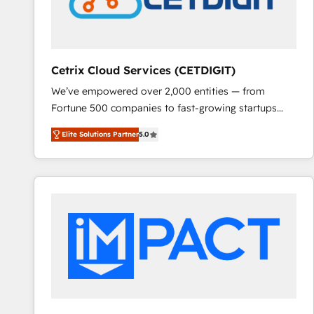
Cetrix Cloud Services (CETDIGIT)
We’ve empowered over 2,000 entities — from
Fortune 500 companies to fast-growing startups
and nonprofits — to streamline operations, scale
Elite Solutions Partner
5.0
revenue, and unlock the full potential of HubSpot.
With deep technical and industry expertise, we fuse
automation, integration, and AI innovation to deliver
lasting impact. We specialize in: • Turnkey and end-
to-end HubSpot implementations • Onboarding for
Sales, Service, Marketing & Content Hubs • AI voice
and chat agents, predictive automation, and smart
workflows • Salesforce + HubSpot integration •
RevOps and AI-driven sales enablement • Website
design and CMS development • ERP integration: SAP,
NetSuite, Microsoft Dynamics, … • Data cleansing