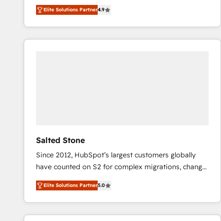
North America. Avec plus de 115 experts en
Elite Solutions Partner
4.9
marketing automation, Growth, Revops, CRM et
webdesign. Markentive is both a consulting firm, a
digital agency and an integrator. With over 115
experts in marketing automation, growth, revops,
CRM and webdesign (We focus on EMEA - USA
customers).
Salted Stone
Since 2012, HubSpot’s largest customers globally
have counted on S2 for complex migrations, change
management, systems integration, and creative
Elite Solutions Partner
5.0
solutions that deliver measurable impact and
transform brand experiences As one of the few full-
service creative agencies in the HubSpot