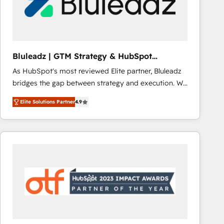
Bluleadz | GTM Strategy & HubSpot
Implementation
As HubSpot's most reviewed Elite partner, Bluleadz
bridges the gap between strategy and execution. We
don't just "set up tools" — we install the GTM
Elite Solutions Partner
4.9
Operating System (GTM OS) to align your leadership
and engineer a portal that drives predictable
revenue velocity. 🚀 GTM Strategy & Alignment
Workshops & Sprints: Identify "Valleys of Death"
stalling growth. Fix your ICP, Math, and Story to stop
"accelerating a mess." ⚙️ Elite Engineering & AI
Scalable Architecture: Zero-technical-debt setup
across all Hubs, validated by our 7 HubSpot
Accreditations. AI-Powered RevOps: Breeze AI,
custom AI agents, and high-integrity migrations for