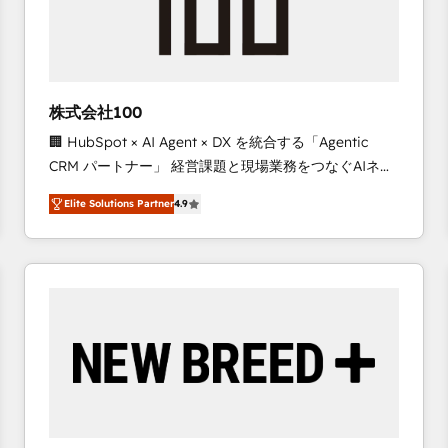
株式会社100
🏢 HubSpot × AI Agent × DX を統合する「Agentic
CRM パートナー」 経営課題と現場業務をつなぐAIネイ
ティブ・エージェンシーとして、HubSpot Eliteの実装
Elite Solutions Partner
4.9
力で顧客フロント業務を再設計します。 💡 100inc は何
をする会社か？ HubSpotを共通基盤に、AIエージェン
トを組み込んだ顧客フロント業務（マーケティング・営
業・CS）を組織全体で設計・実装する日本のAIネイテ
ィブ・エージェンシーです。事業部・グループ会社・部
門が分立する組織で、データと業務プロセスのサイロ化
を、CRMを軸とした全社共通基盤に再構築します。意
思決定者・PMO・現場担当者に並走します。 1️⃣
HubSpot導入・活用支援 顧客データの一元化から、
GTMの見える化・自動化まで。全Hub統合運用、デー