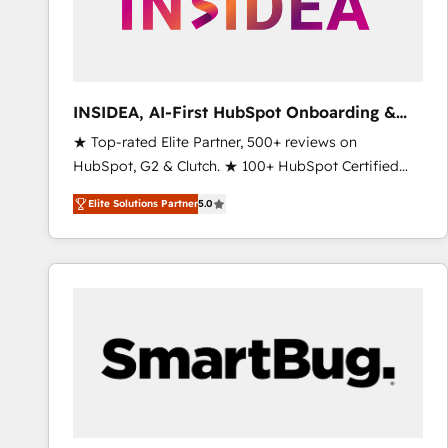
INSIDEA, AI-First HubSpot Onboarding &
RevOps
★ Top-rated Elite Partner, 500+ reviews on
HubSpot, G2 & Clutch. ★ 100+ HubSpot Certified
Experts & Trainers across the team ★ 1,500+
Elite Solutions Partner
5.0
implementations across five continents ★ AI-First,
RevOps-led, Onboarding obsessed ★ Company of
the Year 2024/25 INSIDEA helps growing companies
turn HubSpot into a revenue engine. We onboard
your team, migrate your data, and build AI-powered
workflows that drive adoption from week one, in
your time zone. What we do ➤ Onboarding: Live in
weeks, with workflows built around your business,
not a template. ➤ Migration: Move from any legacy
CRM. Zero downtime, full data integrity. ➤