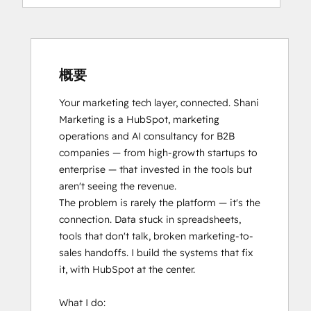
概要
Your marketing tech layer, connected. Shani 
Marketing is a HubSpot, marketing 
operations and AI consultancy for B2B 
companies — from high-growth startups to 
enterprise — that invested in the tools but 
aren't seeing the revenue.

The problem is rarely the platform — it's the 
connection. Data stuck in spreadsheets, 
tools that don't talk, broken marketing-to-
sales handoffs. I build the systems that fix 
it, with HubSpot at the center.

What I do:
