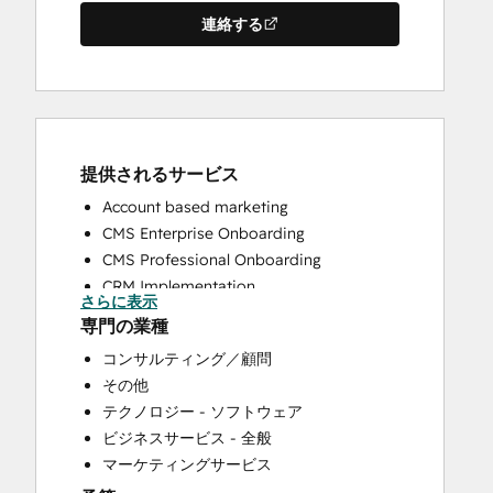
連絡する
提供されるサービス
Account based marketing
CMS Enterprise Onboarding
CMS Professional Onboarding
CRM Implementation
さらに表示
CRM Migration
専門の業種
Email Marketing
コンサルティング／顧問
Full Inbound Marketing Services
その他
HubSpot Onboarding
テクノロジー - ソフトウェア
Knowledge Base Development
ビジネスサービス - 全般
Marketing Hub Enterprise Onboarding
マーケティングサービス
Marketing Hub Professional Onboarding