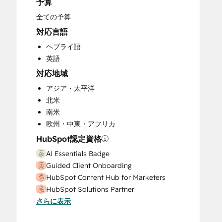
予算
Sales and Marketing Alignment
Sales Coaching and Training
全ての予算
Sales Enablement
対応言語
Sales Hub Enterprise Onboarding
ヘブライ語
Sales Hub Professional Onboarding
英語
Website Development
対応地域
Website Migration
アジア・太平洋
北米
南米
欧州・中東・アフリカ
HubSpot認定資格
AI Essentials Badge
Guided Client Onboarding
HubSpot Content Hub for Marketers
HubSpot Solutions Partner
さらに表示
Platform Consulting