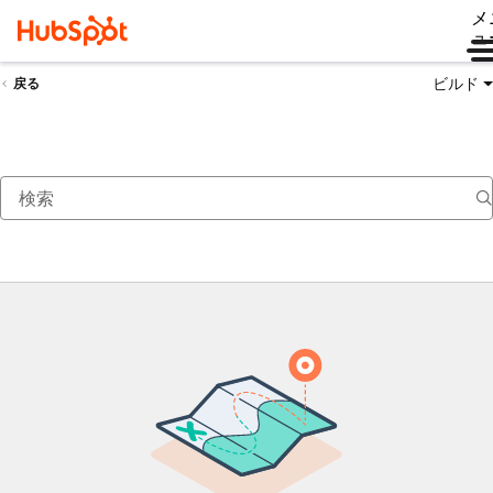
メ
ュ
ビルド
戻る