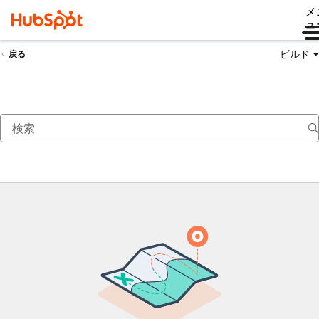
メ
ュ
ビルド
戻る