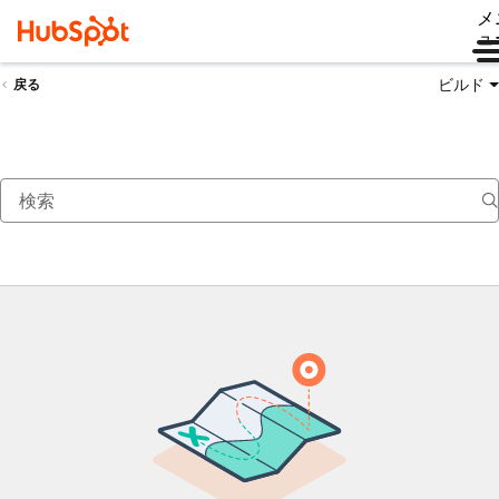
メ
ュ
ビルド
戻る