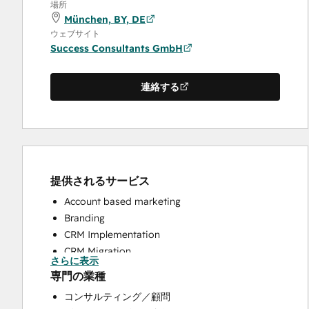
場所
München, BY, DE
ウェブサイト
Success Consultants GmbH
連絡する
提供されるサービス
Account based marketing
Branding
CRM Implementation
CRM Migration
さらに表示
Customer Marketing
専門の業種
Customer Success Training
コンサルティング／顧問
Full Inbound Marketing Services