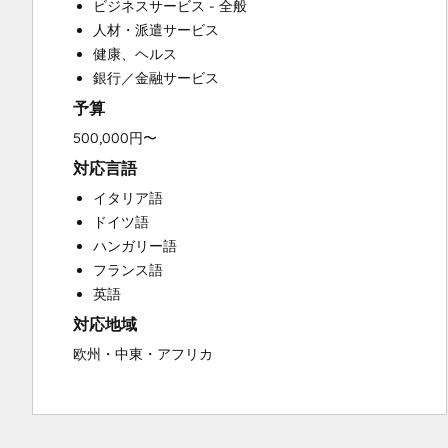
ビジネスサービス - 全般
HubSpot Onboarding
人材・派遣サービス
Sales and Marketing Alignment
健康、ヘルス
Sales Coaching and Training
銀行／金融サービス
Sales Enablement
予算
500,000円〜
対応言語
イタリア語
ドイツ語
ハンガリー語
フランス語
英語
対応地域
欧州・中東・アフリカ