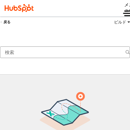
メ
ュ
ビルド
戻る