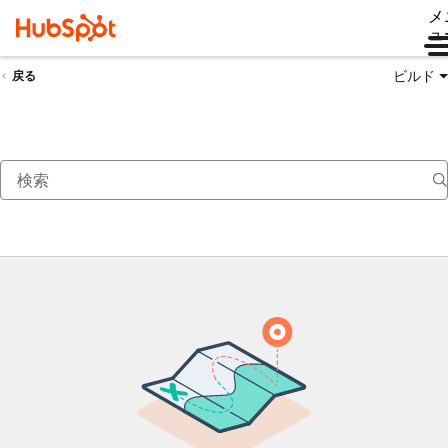
メ
ュ
ビルド
戻る